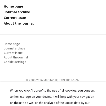
Home page
Journal archive
Current issue
About the journal
Home page
Journal archive
Current issue
About the journal
Cookie settings
© 2008-2026 MeDitorial | ISSN 1803-6597
The content of this site is intended for health care professionals
Terms of
Use
and
cookies statement
.
When you click "I agree" to the use of all cookies, you consent
to their storage on your device; it will help with your navigation
on the site as well as the analysis of the use of data by our