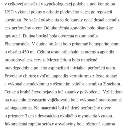
v celkovej anestézii v gynekologickej polohe a pod kontrolou
USG vykonal pokus o odsatie plodového vajca po repozícii
apendixu. Po začatí odsávania sa do kanyly opäť dostal apendix
cez perforačný otvor. Od ukončenia gravidity bolo okamžite
upustené. Dutina brušná bola otvorená rezom podľa
Phanennstiela. V dutine brušnej bolo prítomné hemoperitoneum
o obsahu 450 ml. Cékum tesne priliehalo na uterus a apendix
protrudoval cez cervix. Mezentérium bolo narušené
pravdepodobne po jeho aspirácii pri iniciálnej perforácii uteru.
Privolaný chirurg uvoľnil appendix vermiformis z fossa routae
a vykonal apendektómiu s ošetrením pahýľa apendixu Z stehom.
Tenké a hrubé črevo nejavilo iné známky poškodenia. Vzhľadom
na rozsiahlu devastáciu vajíčkovodu bola vykonaná pravostranná
salpingektómia. Na maternici bol nájdený perforačný otvor
o priemere 3 cm s devastáciou okolitého myometria kyretou.
Inkompletná ruptúra serózy a svaloviny bola ošetrená sutúrou