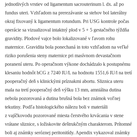
jednotlivých vrstiev od ligamentum sacrouterinum l. dx. až po
fundus uteri. Vzhľadom na prerezávanie sa stehov bol laterálny
okraj fixovaný k ligamentum rotundum. Pri USG kontrole počas
operácie sa vizualizoval intaktný plod v 5 + 5 gestačného týždňa
gravidity. Plodové vajce bolo lokalizované v ľavom rohu
maternice. Gravidita bola ponechaná in toto vzhľadom na veľké
riziko porušenia steny maternice pri masívnom devastačnom
poranení uteru. Po operačnom výkone dochádzalo k postupnému
klesaniu hodnôt hCG z 7240 IU/L na hodnotu 1551,6 IU/l na tretí
pooperačný deň s klinickými príznakmi abortu. Sliznica uteru
mala na tretí pooperačný deň výšku 13 mm, amniálna dutina
nebola pozorovaná a dutina brušná bola bez známok voľnej
tekutiny. Podľa histologického nálezu boli v materiáli
z vajíčkovodu pozorované miesta čerstvého krvácania v stene
vrátane sliznice, s ložiskovite deštrukčným charakterom. Prítomné
boli aj známky seróznej peritonitídy. Apendix vykazoval známky