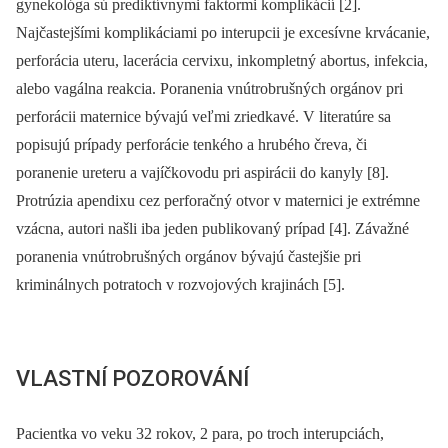
gynekológa sú prediktívnymi faktormi komplikácií [2].
Najčastejšími komplikáciami po interupcii je excesívne krvácanie,
perforácia uteru, lacerácia cervixu, inkompletný abortus, infekcia,
alebo vagálna reakcia. Poranenia vnútrobrušných orgánov pri
perforácii maternice bývajú veľmi zriedkavé. V literatúre sa
popisujú prípady perforácie tenkého a hrubého čreva, či
poranenie ureteru a vajíčkovodu pri aspirácii do kanyly [8].
Protrúzia apendixu cez perforačný otvor v maternici je extrémne
vzácna, autori našli iba jeden publikovaný prípad [4]. Závažné
poranenia vnútrobrušných orgánov bývajú častejšie pri
kriminálnych potratoch v rozvojových krajinách [5].
VLASTNÍ POZOROVÁNÍ
Pacientka vo veku 32 rokov, 2 para, po troch interupciách,