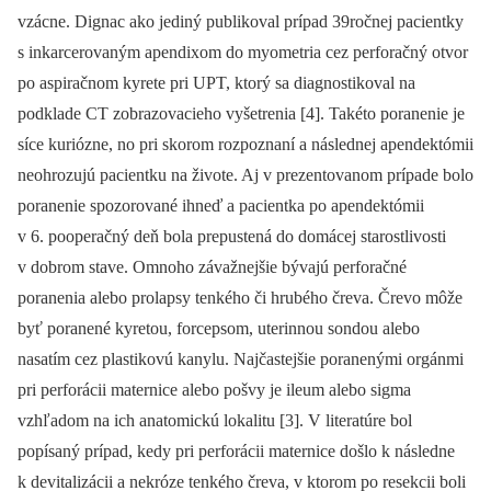
vzácne. Dignac ako jediný publikoval prípad 39ročnej pacientky
s inkarcerovaným apendixom do myometria cez perforačný otvor
po aspiračnom kyrete pri UPT, ktorý sa diagnostikoval na
podklade CT zobrazovacieho vyšetrenia [4]. Takéto poranenie je
síce kuriózne, no pri skorom rozpoznaní a následnej apendektómii
neohrozujú pacientku na živote. Aj v prezentovanom prípade bolo
poranenie spozorované ihneď a pacientka po apendektómii
v 6. pooperačný deň bola prepustená do domácej starostlivosti
v dobrom stave. Omnoho závažnejšie bývajú perforačné
poranenia alebo prolapsy tenkého či hrubého čreva. Črevo môže
byť poranené kyretou, forcepsom, uterinnou sondou alebo
nasatím cez plastikovú kanylu. Najčastejšie poranenými orgánmi
pri perforácii maternice alebo pošvy je ileum alebo sigma
vzhľadom na ich anatomickú lokalitu [3]. V literatúre bol
popísaný prípad, kedy pri perforácii maternice došlo k následne
k devitalizácii a nekróze tenkého čreva, v ktorom po resekcii boli