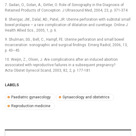
7. Sadan, O., Golan, A., Girtler, O. Role of Sonography in the Diagnosis of
Retained Products of Conception. J Ultrasound Med, 2004, 23, p. 371-374.
8. Sherigar, JM., Dalal, AD., Patel, JR. Uterine perforation with subtotal small
bowel prolapse –⁠ a rare complication of dilatation and curettage. Online J
Health Allied Scs., 2005, 1, p. 6.
9. Shulman, SG., Bell, C., Hampf, FE. Uterine perforation and small bowel
incarceration: sonographic and surgical findings. Emerg Radiol, 2006, 13,
p. 43–45.
10. Weijin, Z., Olsen, J. Are complications after an induced abortion
associated with reproductive failures in a subsequent pregnancy?
Acta Obstet Gynecol Scand, 2003, 82, 2, p. 177-181.
LABELS
Paediatric gynaecology
Gynaecology and obstetrics
Reproduction medicine