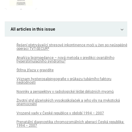
All articles in this issue
Řešení přetrvávající stresové inkontinence moči u žen po neúspěšné
operaci TVT-SECUR*
Analýza bioimpedance – nová metoda v predikci ovariálního
hyperstimulačního syndromu?
Štítna žľaza v gravidite
Význam hysterosalpingografie v průkazu tubárního faktoru
neplodnosti
Novinky a perspektivy v radiologické léčbě děložních myomů
Životní styl plzeňských vysokoškolaček a jeho vliv na mykotická
onemocnění
Vrozené vady v České republice v období 1994 – 2007
Prenatální diagnostika chromozomálních aberací Česká republika:
1994 – 2007