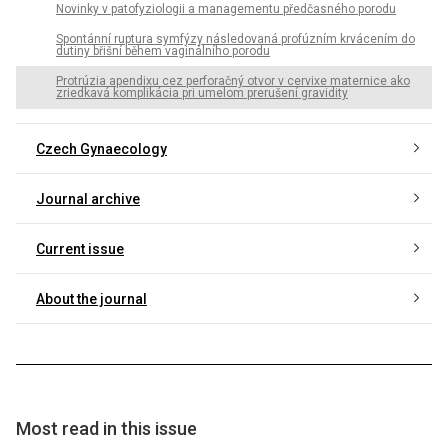
Novinky v patofyziologii a managementu předčasného porodu
Spontánní ruptura symfýzy následovaná profúzním krvácením do
dutiny břišní během vaginálního porodu
Protrúzia apendixu cez perforačný otvor v cervixe maternice ako
zriedkavá komplikácia pri umelom prerušení gravidity
Czech Gynaecology
Journal archive
Current issue
About the journal
Most read in this issue