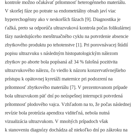
kontrole možno očakávať prítomnosť heterogénneho materiálu.
V skoršej fáze po potrate sa endometriálny obsah javí viac
hyperechogénny ako v neskorších fázach [9]. Diagnostika je
ťažká, preto sa odporúča ultrazvuková kontrola počas folikulárnej
fázy nasledujúceho menštruačného cyklu na potvrdenie absencie
zbytkového produktu po tehotenstve [1]. Pri porovnávacej štúdií
popisu ultrazvuku s následným histopatologickým nálezom
zbytkov po aborte bola popísaná až 34 % falošná pozitivita
ultrazvukového nálezu, čo viedlo k názoru konzervatívnejšieho
prístupu k opätovnej kyretáži maternice pri podozrení na
prítomnosť zbytkového materiálu [7]. V prezentovanom prípade
bola ultrazvukom päť dní po neúspešnej interrupcii potvrdená
prítomnosť plodového vajca. Vzhľadom na to, že počas následnej
revízie bola protrúzia apendixu viditeľná, nebola nutná
vizualizácia ultrazvukom. V mnohých prípadoch však
k stanoveniu diagnózy dochádza až niekoľko dní po zákroku na