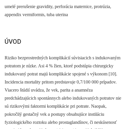
umelé prerušenie gravidity, perforácia maternice, protrúzia,
appendix vermiformis, tuba uterina
ÚVOD
Riziko bezprostredných komplikácií súvisiacich s indukovaným
potratom je nízke. Asi 4 % žien, ktoré podstúpia chirurgicky
indukovaný potrat majú komplikácie spojené s výkonom [10].
Incidencia mortality pritom predstavuje 0,7/100 000 prípadov.
Viacero štúdií uvádza, že vek, parita a anamnéza
predchádzajúcich spontánnych alebo indukovaných potratov nie
sú rizikovými faktormi komplikácie pri potrate. Naopak,
pokročilý gestačný vek a postupy obsahujúce instiláciu
fyziologického roztoku alebo prostaglandínov, či neskúsenosť