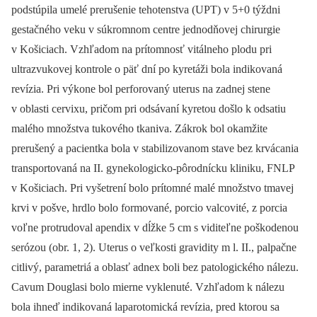
podstúpila umelé prerušenie tehotenstva (UPT) v 5+0 týždni
gestačného veku v súkromnom centre jednodňovej chirurgie
v Košiciach. Vzhľadom na prítomnosť vitálneho plodu pri
ultrazvukovej kontrole o päť dní po kyretáži bola indikovaná
revízia. Pri výkone bol perforovaný uterus na zadnej stene
v oblasti cervixu, pričom pri odsávaní kyretou došlo k odsatiu
malého množstva tukového tkaniva. Zákrok bol okamžite
prerušený a pacientka bola v stabilizovanom stave bez krvácania
transportovaná na II. gynekologicko-pôrodnícku kliniku, FNLP
v Košiciach. Pri vyšetrení bolo prítomné malé množstvo tmavej
krvi v pošve, hrdlo bolo formované, porcio valcovité, z porcia
voľne protrudoval apendix v dĺžke 5 cm s viditeľne poškodenou
serózou (obr. 1, 2). Uterus o veľkosti gravidity m l. II., palpačne
citlivý, parametriá a oblasť adnex boli bez patologického nálezu.
Cavum Douglasi bolo mierne vyklenuté. Vzhľadom k nálezu
bola ihneď indikovaná laparotomická revízia, pred ktorou sa