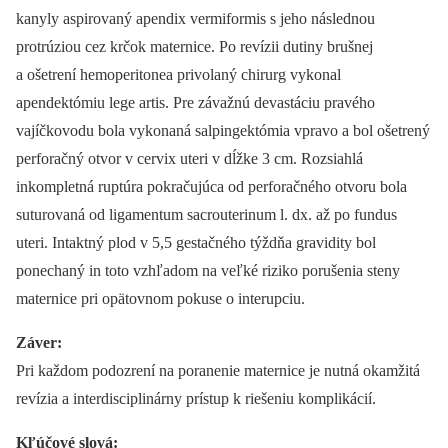
kanyly aspirovaný apendix vermiformis s jeho následnou
protrúziou cez krčok maternice. Po revízii dutiny brušnej
a ošetrení hemoperitonea privolaný chirurg vykonal
apendektómiu lege artis. Pre závažnú devastáciu pravého
vajíčkovodu bola vykonaná salpingektómia vpravo a bol ošetrený
perforačný otvor v cervix uteri v dĺžke 3 cm. Rozsiahlá
inkompletná ruptúra pokračujúca od perforačného otvoru bola
suturovaná od ligamentum sacrouterinum l. dx. až po fundus
uteri. Intaktný plod v 5,5 gestačného týždňa gravidity bol
ponechaný in toto vzhľadom na veľké riziko porušenia steny
maternice pri opätovnom pokuse o interupciu.
Záver:
Pri každom podozrení na poranenie maternice je nutná okamžitá
revízia a interdisciplinárny prístup k riešeniu komplikácií.
Kľúčové slová: