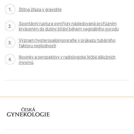
Štítna žľaza v gravidite
Spontánní ruptura symfýzy následovaná profúzním
krvácením do dutiny břišní během vaginálního porodu
Význam hysterosalpingografie v průkazu tubárního
faktoru neplodnosti
Novinky a perspektivy v radiologické léčbě děložních
myomů
proLékaře.cz