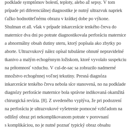
podklade symptómov bolestí, teploty, alebo až sepsy. V tom
prípade pri diferenciálnej diagnostike je nutný ultrazvuk napriek
ťažko hodnotiteľnému obrazu v krátkej dobe po výkone.
Shulman et all. však v prípade inkarcerácie tenkého čreva do
maternice dva dni po potrate diagnostikovala perforáciu maternice
a abnormálny obsah dutiny uteru, ktorý popísala ako zbytky po
aborte. Ultrazvukový nález opísal tubulárne ohnuté nepravidelné
tkanivo a malým echogénnym ložiskom, ktoré vyvolalo suspekciu
na prítomnosť vzduchu. V cul-de-sac sa zobrazilo nadmerné
množstvo echogénnej voľnej tekutiny. Presná diagnóza
inkarcerácie tenkého čreva nebola síce stanovená, no na podklade
diagnózy perforácie maternice bola správne indikovaná okamžitá
chirurgická revízia. [8]. Z uvedeného vyplýva, že pri podozrení
na perforáciu je ultrazvukové vyšetrenie pomocné vzhľadom na
odlišný obraz pri nekomplikovanom potrate v porovnaní
s komplikáciou, no je nutné poznať typický obraz obsahu