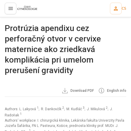
CS
proLékaře.cz
Protrúzia apendixu cez
perforačný otvor v cervixe
maternice ako zriedkavá
komplikácia pri umelom
prerušení gravidity
Download PDF
English info
1
2
3
2
Authors: L. Lakyová
; R. Dankovčík
; M. Kudláč
; J. Mikulová
; J.
1
Radoňak
Authors‘ workplace: I. chirurgická klinika, Lekárska fakulta Univerzity Pavla
Jozefa Šafárika, FN L. Pasteura, Košice, prednosta kliniky prof. MUDr. J.
1