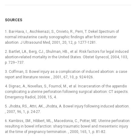
SOURCES
1. Bar-Hava, I., Aschkenazi, S., Orvieto, R., Perri, T. Dekel Spectrum of
normal intrauterine cavity sonographic findings after first-trimester
abortion. J Ultrasound Med, 2001, 20, 12, p. 1277-1281.
2. Bartlet, LA., Berg, CJ., Shulman, HB., et al. Risk factors for legal induced
abortion-related mortality in the United States. Obstet Gynecol, 2004, 103,
p. 729–737.
3. Coffman, S. Bowel injury as a complication of induced abortion: a case
report and literature review. , 2001, 67, 10, p. 924-926.
4. Dignac, A., Novellas, S., Fournol, M., et al. Incarceration of the appendix
complicating a uterine perforation following surgical abortion: CT aspects.
Emergency Radiol, 2008, 15, 4.
5. Jhobta, RS., Attri, AK., Jhobta, A. Bowel injury following induced abortion.
, 2007, 96, 1, p. 24-27.
6. Kambiss, SM., Hibbert, ML., Macedonia, C., Potter, ME. Uterine perforation
resulting in bowel infarction: sharp traumatic bowel and mesenteric injury
at the time of pregnancy termination. , 2000, 165, 1, p. 81-82.