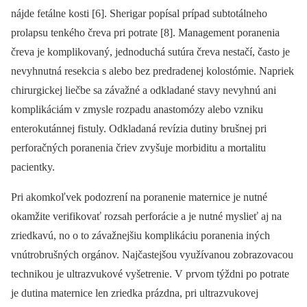
nájde fetálne kosti [6]. Sherigar popísal prípad subtotálneho
prolapsu tenkého čreva pri potrate [8]. Management poranenia
čreva je komplikovaný, jednoduchá sutúra čreva nestačí, často je
nevyhnutná resekcia s alebo bez predradenej kolostómie. Napriek
chirurgickej liečbe sa závažné a odkladané stavy nevyhnú ani
komplikáciám v zmysle rozpadu anastomózy alebo vzniku
enterokutánnej fistuly. Odkladaná revízia dutiny brušnej pri
perforačných poranenia čriev zvyšuje morbiditu a mortalitu
pacientky.
Pri akomkoľvek podozrení na poranenie maternice je nutné
okamžite verifikovať rozsah perforácie a je nutné myslieť aj na
zriedkavú, no o to závažnejšiu komplikáciu poranenia iných
vnútrobrušných orgánov. Najčastejšou využívanou zobrazovacou
technikou je ultrazvukové vyšetrenie. V prvom týždni po potrate
je dutina maternice len zriedka prázdna, pri ultrazvukovej