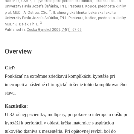
Radoňak, CSc.
; II. gynekologicko-pôrodnícka klinika, Lekárska fakulta
Univerzity Pavla Jozefa Šafárika, FN L. Pasteura, Košice, prednosta kliniky
2
prof. MUDr. A. Ostroó, CSc.
; II. chirurgická klinika, Lekárska fakulta
Univerzity Pavla Jozefa Šafárika, FN L. Pasteura, Košice, prednosta kliniky
3
MUDr. J. Belák, Ph. D.
Published in:
Ceska Gynekol 2009; 74(1): 67-69
Overview
Cieľ:
Poukázať na extrémne zriedkavú komplikáciu kyretáže pri
interrupcii a následné chirurgické riešenie tohto komplikovaného
stavu.
Kazuistika:
U 32ročnej pacientky, multipary, pri pokuse o interupciu došlo pri
kyretáži k perforácii v oblasti krčka maternice s aspiráciou
tukového tkaniva z mezentéria. Pri opätovnej revízii bol do