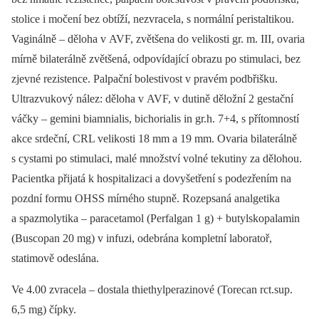
stolice i močení bez obtíží, nezvracela, s normální peristaltikou.
Vaginálně –⁠ děloha v AVF, zvětšena do velikosti gr. m. III, ovaria
mírně bilaterálně zvětšená, odpovídající obrazu po stimulaci, bez
zjevné rezistence. Palpační bolestivost v pravém podbřišku.
Ultrazvukový nález: děloha v AVF, v dutině děložní 2 gestační
váčky –⁠ gemini biamnialis, bichorialis in gr.h. 7+4, s přítomností
akce srdeční, CRL velikosti 18 mm a 19 mm. Ovaria bilaterálně
s cystami po stimulaci, malé množství volné tekutiny za dělohou.
Pacientka přijatá k hospitalizaci a dovyšetření s podezřením na
pozdní formu OHSS mírného stupně. Rozepsaná analgetika
a spazmolytika –⁠ paracetamol (Perfalgan 1 g) + butylskopalamin
(Buscopan 20 mg) v infuzi, odebrána kompletní laboratoř,
statimově odeslána.
Ve 4.00 zvracela –⁠ dostala thiethylperazinové (Torecan rct.sup.
6,5 mg) čípky.