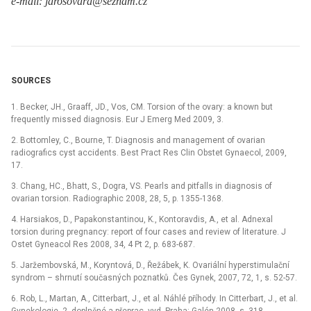
e-mail: jarosovara@seznam.cz
SOURCES
1. Becker, JH., Graaff, JD., Vos, CM. Torsion of the ovary: a known but
frequently missed diagnosis. Eur J Emerg Med 2009, 3.
2. Bottomley, C., Bourne, T. Diagnosis and management of ovarian
radiografics cyst accidents. Best Pract Res Clin Obstet Gynaecol, 2009,
17.
3. Chang, HC., Bhatt, S., Dogra, VS. Pearls and pitfalls in diagnosis of
ovarian torsion. Radiographic 2008, 28, 5, p. 1355-1368.
4. Harsiakos, D., Papakonstantinou, K., Kontoravdis, A., et al. Adnexal
torsion during pregnancy: report of four cases and review of literature. J
Ostet Gyneacol Res 2008, 34, 4 Pt 2, p. 683-687.
5. Jaržembovská, M., Koryntová, D., Řežábek, K. Ovariální hyperstimulační
syndrom –⁠ shrnutí současných poznatků. Čes Gynek, 2007, 72, 1, s. 52-57.
6. Rob, L., Martan, A., Citterbart, J., et al. Náhlé příhody. In Citterbart, J., et al.
Gynekologie, 2. doplněné a přeprac. vyd. Praha: Galén 2008, s. 318.