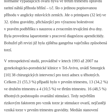
normálně vypadajících ovarií bývá ve třetím trimestru opravdu
raritní náhlá příhoda břišní –⁠ t.č. šlo o jedinou popisovanou
příhodu v anglicky mluvících zemích. Jde o primiparu (32 let) ve
32. týdnu gravidity, přicházející pro výraznou bolestivost
v pravém podbřišku s nauzeou a zvracením trvajícími dva dny.
Byla provedena laparotomie s pracovní diagnózou apendicitidy.
Bohužel při revizi již byla zjištěna gangréna vaječníku způsobená
torzí.
V retrospektivní studii, prováděné v letech 1993 až 2007 na
gynekologicko-porodnické klinice v Tel-Avivu, uvádí Smorgick
[10] 38 chirurgických intervencí pro torzi adnex u těhotných.
Celkem 21 (55,3 %) případů bylo v prvním trimestru, 13 (34,2 %)
ve druhém trimestru a 4 (10,5 %) ve třetím trimestru. 16 (48,5 %)
těhotných podstoupilo ovariální stimulaci. Tedy největším
rizikovým faktorem pro vznik torze je stimulace ovarií, nejčastěji
vzniká torze v prvním trimestru gravidity. Medián stanovení