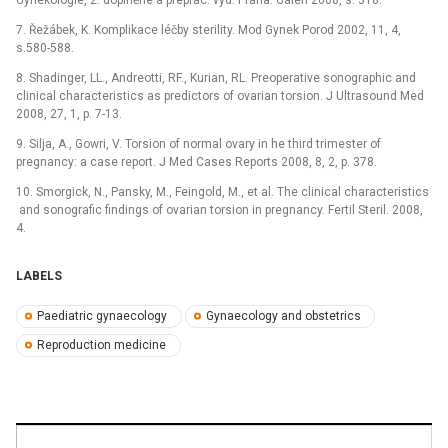
7. Řežábek, K. Komplikace léčby sterility. Mod Gynek Porod 2002, 11, 4,
s.580-588.
8. Shadinger, LL., Andreotti, RF., Kurian, RL. Preoperative sonographic and
clinical characteristics as predictors of ovarian torsion. J Ultrasound Med
2008, 27, 1, p. 7-13.
9. Silja, A., Gowri, V. Torsion of normal ovary in he third trimester of
pregnancy: a case report. J Med Cases Reports 2008, 8, 2, p. 378.
10. Smorgick, N., Pansky, M., Feingold, M., et al. The clinical characteristics
and sonografic findings of ovarian torsion in pregnancy. Fertil Steril. 2008,
4.
LABELS
Paediatric gynaecology
Gynaecology and obstetrics
Reproduction medicine