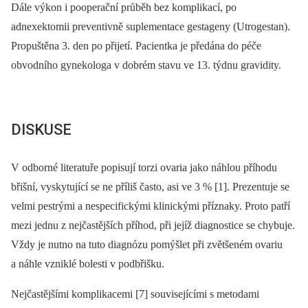
Dále výkon i pooperační průběh bez komplikací, po
adnexektomii preventivně suplementace gestageny (Utrogestan).
Propuštěna 3. den po přijetí. Pacientka je předána do péče
obvodního gynekologa v dobrém stavu ve 13. týdnu gravidity.
DISKUSE
V odborné literatuře popisují torzi ovaria jako náhlou příhodu
břišní, vyskytující se ne příliš často, asi ve 3 % [1]. Prezentuje se
velmi pestrými a nespecifickými klinickými příznaky. Proto patří
mezi jednu z nejčastějších příhod, při jejíž diagnostice se chybuje.
Vždy je nutno na tuto diagnózu pomýšlet při zvětšeném ovariu
a náhle vzniklé bolesti v podbřišku.
Nejčastějšími komplikacemi [7] souvisejícími s metodami