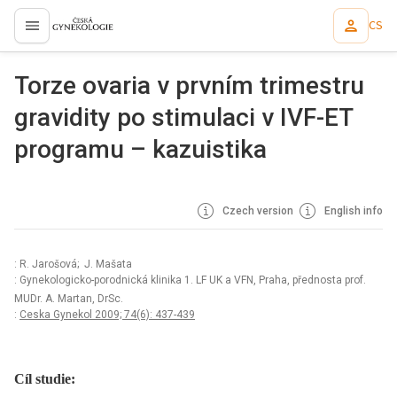
CS
proLékaře.cz
Torze ovaria v prvním trimestru
gravidity po stimulaci v IVF-ET
programu – kazuistika
Czech version
English info
: R. Jarošová; J. Mašata
: Gynekologicko-porodnická klinika 1. LF UK a VFN, Praha, přednosta prof.
MUDr. A. Martan, DrSc.
:
Ceska Gynekol 2009; 74(6): 437-439
Cíl studie: