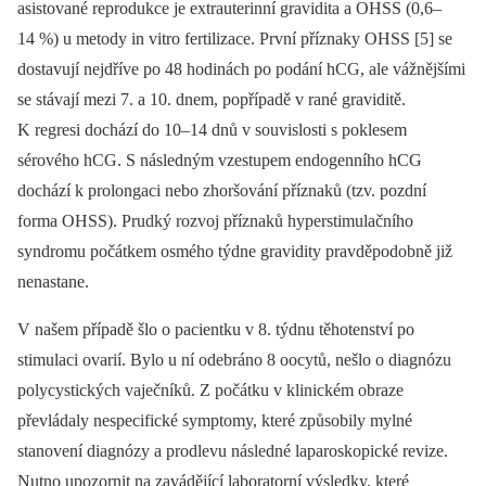
asistované reprodukce je extrauterinní gravidita a OHSS (0,6–
14 %) u metody in vitro fertilizace. První příznaky OHSS [5] se
dostavují nejdříve po 48 hodinách po podání hCG, ale vážnějšími
se stávají mezi 7. a 10. dnem, popřípadě v rané graviditě.
K regresi dochází do 10–14 dnů v souvislosti s poklesem
sérového hCG. S následným vzestupem endogenního hCG
dochází k prolongaci nebo zhoršování příznaků (tzv. pozdní
forma OHSS). Prudký rozvoj příznaků hyperstimulačního
syndromu počátkem osmého týdne gravidity pravděpodobně již
nenastane.
V našem případě šlo o pacientku v 8. týdnu těhotenství po
stimulaci ovarií. Bylo u ní odebráno 8 oocytů, nešlo o diagnózu
polycystických vaječníků. Z počátku v klinickém obraze
převládaly nespecifické symptomy, které způsobily mylné
stanovení diagnózy a prodlevu následné laparoskopické revize.
Nutno upozornit na zavádějící laboratorní výsledky, které