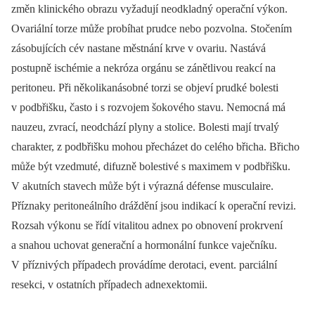
změn klinického obrazu vyžadují neodkladný operační výkon.
Ovariální torze může probíhat prudce nebo pozvolna. Stočením
zásobujících cév nastane městnání krve v ovariu. Nastává
postupně ischémie a nekróza orgánu se zánětlivou reakcí na
peritoneu. Při několikanásobné torzi se objeví prudké bolesti
v podbřišku, často i s rozvojem šokového stavu. Nemocná má
nauzeu, zvrací, neodchází plyny a stolice. Bolesti mají trvalý
charakter, z podbřišku mohou přecházet do celého břicha. Břicho
může být vzedmuté, difuzně bolestivé s maximem v podbřišku.
V akutních stavech může být i výrazná défense musculaire.
Příznaky peritoneálního dráždění jsou indikací k operační revizi.
Rozsah výkonu se řídí vitalitou adnex po obnovení prokrvení
a snahou uchovat generační a hormonální funkce vaječníku.
V příznivých případech provádíme derotaci, event. parciální
resekci, v ostatních případech adnexektomii.