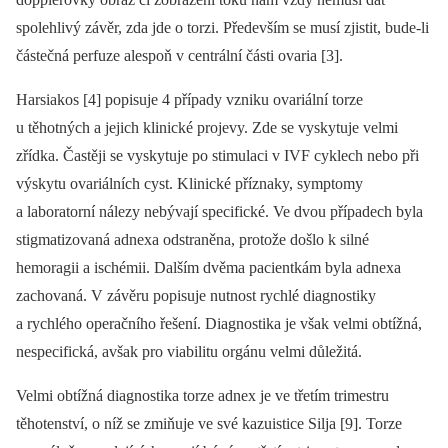
spolehlivý závěr, zda jde o torzi. Především se musí zjistit, bude-li
částečná perfuze alespoň v centrální části ovaria [3].
Harsiakos [4] popisuje 4 případy vzniku ovariální torze
u těhotných a jejich klinické projevy. Zde se vyskytuje velmi
zřídka. Častěji se vyskytuje po stimulaci v IVF cyklech nebo při
výskytu ovariálních cyst. Klinické příznaky, symptomy
a laboratorní nálezy nebývají specifické. Ve dvou případech byla
stigmatizovaná adnexa odstraněna, protože došlo k silné
hemoragii a ischémii. Dalším dvěma pacientkám byla adnexa
zachovaná. V závěru popisuje nutnost rychlé diagnostiky
a rychlého operačního řešení. Diagnostika je však velmi obtížná,
nespecifická, avšak pro viabilitu orgánu velmi důležitá.
Velmi obtížná diagnostika torze adnex je ve třetím trimestru
těhotenství, o níž se zmiňuje ve své kazuistice Silja [9]. Torze