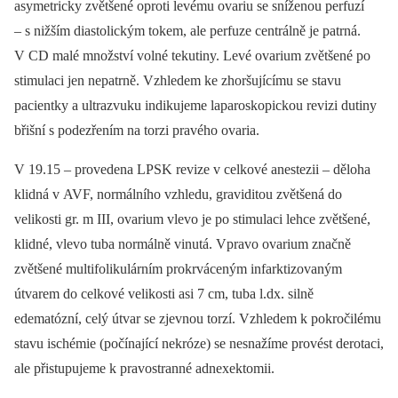
asymetricky zvětšené oproti levému ovariu se sníženou perfuzí
–⁠ s nižším diastolickým tokem, ale perfuze centrálně je patrná.
V CD malé množství volné tekutiny. Levé ovarium zvětšené po
stimulaci jen nepatrně. Vzhledem ke zhoršujícímu se stavu
pacientky a ultrazvuku indikujeme laparoskopickou revizi dutiny
břišní s podezřením na torzi pravého ovaria.
V 19.15 –⁠ provedena LPSK revize v celkové anestezii –⁠ děloha
klidná v AVF, normálního vzhledu, graviditou zvětšená do
velikosti gr. m III, ovarium vlevo je po stimulaci lehce zvětšené,
klidné, vlevo tuba normálně vinutá. Vpravo ovarium značně
zvětšené multifolikulárním prokrváceným infarktizovaným
útvarem do celkové velikosti asi 7 cm, tuba l.dx. silně
edematózní, celý útvar se zjevnou torzí. Vzhledem k pokročilému
stavu ischémie (počínající nekróze) se nesnažíme provést derotaci,
ale přistupujeme k pravostranné adnexektomii.