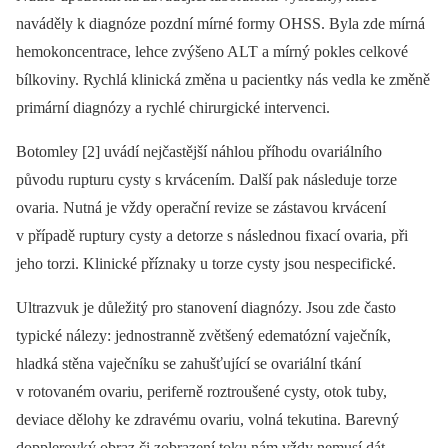
naváděly k diagnóze pozdní mírné formy OHSS. Byla zde mírná
hemokoncentrace, lehce zvýšeno ALT a mírný pokles celkové
bílkoviny. Rychlá klinická změna u pacientky nás vedla ke změně
primární diagnózy a rychlé chirurgické intervenci.
Botomley [2] uvádí nejčastější náhlou příhodu ovariálního
původu rupturu cysty s krvácením. Další pak následuje torze
ovaria. Nutná je vždy operační revize se zástavou krvácení
v případě ruptury cysty a detorze s následnou fixací ovaria, při
jeho torzi. Klinické příznaky u torze cysty jsou nespecifické.
Ultrazvuk je důležitý pro stanovení diagnózy. Jsou zde často
typické nálezy: jednostranně zvětšený edematózní vaječník,
hladká stěna vaječníku se zahušťující se ovariální tkání
v rotovaném ovariu, periferně roztroušené cysty, otok tuby,
deviace dělohy ke zdravému ovariu, volná tekutina. Barevný
dopplerovký obraz či zobrazení toku nám vždy nemusí dát