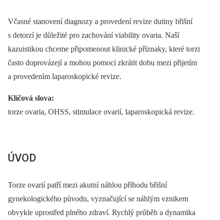
Včasné stanovení diagnozy a provedení revize dutiny břišní
s detorzí je důležité pro zachování viability ovaria. Naší
kazuistikou chceme připomenout klinické příznaky, které torzi
často doprovázejí a mohou pomoci zkrátit dobu mezi přijetím
a provedením laparoskopické revize.
Klíčová slova:
torze ovaria, OHSS, stimulace ovarií, laparoskopická revize.
ÚVOD
Torze ovarií patří mezi akutní náhlou příhodu břišní
gynekologického původu, vyznačující se náhlým vznikem
obvykle uprostřed plného zdraví. Rychlý průběh a dynamika