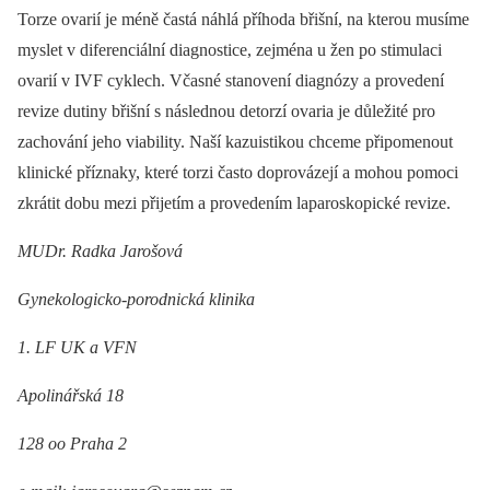
Torze ovarií je méně častá náhlá příhoda břišní, na kterou musíme
myslet v diferenciální diagnostice, zejména u žen po stimulaci
ovarií v IVF cyklech. Včasné stanovení diagnózy a provedení
revize dutiny břišní s následnou detorzí ovaria je důležité pro
zachování jeho viability. Naší kazuistikou chceme připomenout
klinické příznaky, které torzi často doprovázejí a mohou pomoci
zkrátit dobu mezi přijetím a provedením laparoskopické revize.
MUDr. Radka Jarošová
Gynekologicko-porodnická klinika
1. LF UK a VFN
Apolinářská 18
128 oo Praha 2