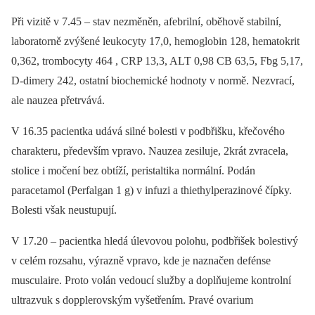
Při vizitě v 7.45 –⁠ stav nezměněn, afebrilní, oběhově stabilní,
laboratorně zvýšené leukocyty 17,0, hemoglobin 128, hematokrit
0,362, trombocyty 464 , CRP 13,3, ALT 0,98 CB 63,5, Fbg 5,17,
D-dimery 242, ostatní biochemické hodnoty v normě. Nezvrací,
ale nauzea přetrvává.
V 16.35 pacientka udává silné bolesti v podbřišku, křečového
charakteru, především vpravo. Nauzea zesiluje, 2krát zvracela,
stolice i močení bez obtíží, peristaltika normální. Podán
paracetamol (Perfalgan 1 g) v infuzi a thiethylperazinové čípky.
Bolesti však neustupují.
V 17.20 –⁠ pacientka hledá úlevovou polohu, podbřišek bolestivý
v celém rozsahu, výrazně vpravo, kde je naznačen defénse
musculaire. Proto volán vedoucí služby a doplňujeme kontrolní
ultrazvuk s dopplerovským vyšetřením. Pravé ovarium