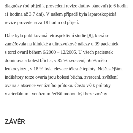
diagnózy (od přijetí k provedení revize dutiny pánevní) je 6 hodin
(1 hodina až 3,7 dní). V našem případě byla laparoskopická
revize provedena za 18 hodin od přijetí.
Dále byla publikovaná retrospektivní studie [8], která se
zaměřovala na klinické a ultrazvukové nálezy u 39 pacientek
s torzí ovarií během 6/2000 –⁠ 12/2005. U všech pacientek
dominovala bolest břicha, v 85 % zvracení, 56 % mělo
leukocytózu, v 18 % byla elevace tělesné teploty. Nejčastějšími
indikátory torze ovaria jsou bolesti břicha, zvracení, zvětšení
ovaria a absence venózního průtoku. Často však průtoky
v arteriálním i venózním řečišti mohou být beze změny.
ZÁVĚR