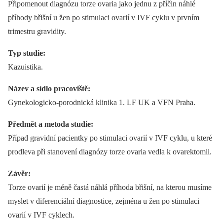
Připomenout diagnózu torze ovaria jako jednu z příčin náhlé
příhody břišní u žen po stimulaci ovarií v IVF cyklu v prvním
trimestru gravidity.
Typ studie:
Kazuistika.
Název a sídlo pracoviště:
Gynekologicko-porodnická klinika 1. LF UK a VFN Praha.
Předmět a metoda studie:
Případ gravidní pacientky po stimulaci ovarií v IVF cyklu, u které
prodleva při stanovení diagnózy torze ovaria vedla k ovarektomii.
Závěr:
Torze ovarií je méně častá náhlá příhoda břišní, na kterou musíme
myslet v diferenciální diagnostice, zejména u žen po stimulaci
ovarií v IVF cyklech.