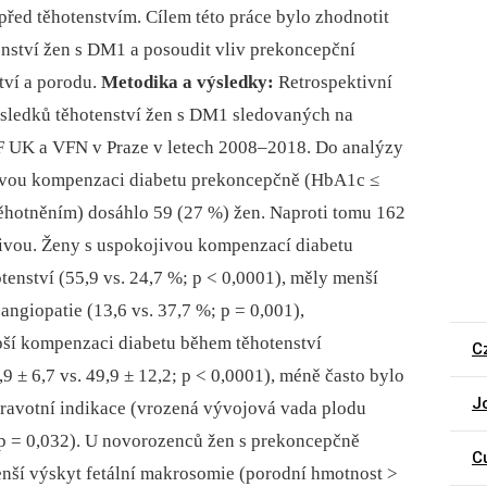
řed těhotenstvím. Cílem této práce bylo zhodnotit
enství žen s DM1 a posoudit vliv prekoncepční
tví a porodu.
Metodika a výsledky:
Retrospektivní
ýsledků těhotenství žen s DM1 sledovaných na
F UK a VFN v Praze v letech 2008–2018. Do analýzy
ivou kompenzaci diabetu prekoncepčně (HbA1c ≤
ěhotněním) dosáhlo 59 (27 %) žen. Naproti tomu 162
ivou. Ženy s uspokojivou kompenzací diabetu
tenství (55,9 vs. 24,7 %; p < 0,0001), měly menší
oangiopatie (13,6 vs. 37,7 %; p = 0,001),
epší kompenzaci diabetu během těhotenství
C
± 6,7 vs. 49,9 ± 12,2; p < 0,0001), méně často bylo
J
dravotní indikace (vrozená vývojová vada plodu
 = 0,032). U novorozenců žen s prekoncepčně
C
nší výskyt fetální makrosomie (porodní hmotnost >