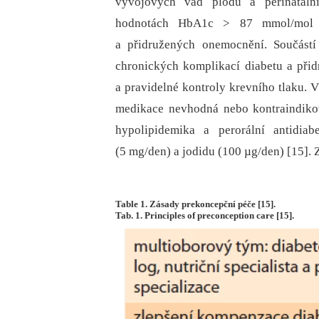
vývojových vad plodu a perinatální
hodnotách HbA1c > 87 mmol/mol a 
a přidružených onemocnění. Součástí
chronických komplikací diabetu a přidr
a pravidelné kontroly krevního tlaku. 
medikace nevhodná nebo kontraindikovan
hypolipidemika a perorální antidiab
(5 mg/den) a jodidu (100 µg/den) [15]. 
Table 1. Zásady prekoncepční péče [15].
Tab. 1. Principles of preconception care [15].