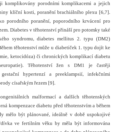
i komplikovány porodními komplikacemi a jejich
ny klíční kosti, poranění brachiálního plexu [6,7].
ko porodního poranění, poporodního krvácení pro
em. Diabetes v těhotenství přináší pro potomky také
ckého syndromu, diabetes mellitus 2. typu (DM2)
 Během těhotenství může u diabetiček 1. typu dojít ke
mie, ketocidóza) či chronických komplikací diabetu
, neuropatie). Těhotenství žen s DM1 je častěji
gestační hypertenzí a preeklampsií, infekčními
rody císařským řezem [9].
kongenitálních malformací a dalších těhotenských
borná kompenzace diabetu před těhotenstvím a během
edy mělo být plánované, ideálně v době uspokojivé
/dívka ve fertilním věku by měla být informována