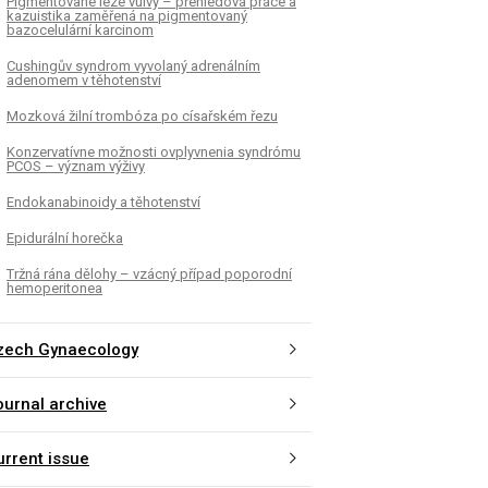
Pigmentované léze vulvy – přehledová práce a
kazuistika zaměřená na pigmentovaný
bazocelulární karcinom
Cushingův syndrom vyvolaný adrenálním
adenomem v těhotenství
Mozková žilní trombóza po císařském řezu
Konzervatívne možnosti ovplyvnenia syndrómu
PCOS – význam výživy
Endokanabinoidy a těhotenství
Epidurální horečka
Tržná rána dělohy – vzácný případ poporodní
hemoperitonea
zech Gynaecology
ournal archive
urrent issue