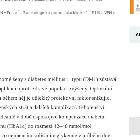
1
VFN v Praze
; Gynekologicko-porodnická klinika 1. LF UK a VFN v
Al
těhotné ženy s diabetes mellitus 1. typu (DM1) zůstává
plikací oproti zdravé populaci zvýšený. Optimální
během něj je důležitý protektivní faktor snižující
enských ztrát a dalších komplikací. Těhotenství
 ideálně v době uspokojivé kompenzace diabetu.
inu (HbA1c) do rozmezí 42–48 mmol/mol
 co nejmenším kolísáním glykemie v průběhu dne