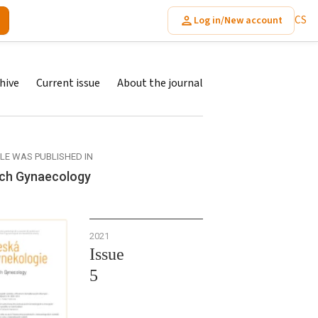
CS
Log in/New account
hive
Current issue
About the journal
CLE WAS PUBLISHED IN
ch Gynaecology
2021
Issue
5