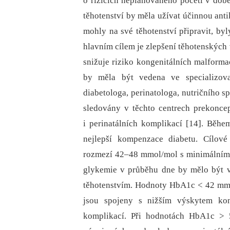
o rizicích neplánovaného početí v do
těhotenství by měla užívat účinnou ant
mohly na své těhotenství připravit, by
hlavním cílem je zlepšení těhotenských
snižuje riziko kongenitálních malforma
by měla být vedena ve specializovan
diabetologa, perinatologa, nutričního sp
sledovány v těchto centrech prekonce
i perinatálních komplikací [14]. Běh
nejlepší kompenzace diabetu. Cílo
rozmezí 42–48 mmol/mol s minimálním
glykemie v průběhu dne by mělo být v
těhotenstvím. Hodnoty HbA1c < 42 mmo
jsou spojeny s nižším výskytem kong
komplikací. Při hodnotách HbA1c > 