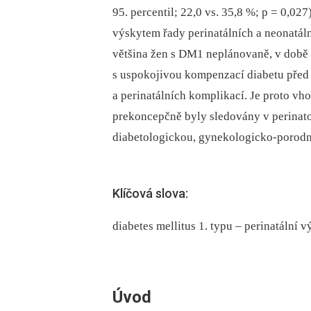
95. percentil; 22,0 vs. 35,8 %; p = 0,027
výskytem řady perinatálních a neonatál
většina žen s DM1 neplánovaně, v době
s uspokojivou kompenzací diabetu před
a perinatálních komplikací. Je proto vh
prekoncepčně byly sledovány v perinato
diabetologickou, gynekologicko-porodn
Klíčová slova:
diabetes mellitus 1. typu – perinatální
Úvod