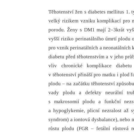
Těhotenství žen s diabetes mellitus 1. t
velký rizikem vzniku komplikací pro m
porodu. Ženy s DM1 mají 2–3krát vyš
vyšší riziko perinatálního úmrtí plodu 
pro vznik perinatálních a neonatálníc
diabetu před těhotenstvím a v jeho prů
vliv chronické komplikace diabetu
v těhotenství přináší pro matku i plod 
plodu –⁠ na začátku těhotenství způsob
vady plodu a defekty neurální trub
s makrosomií plodu a funkční nezra
a hypoglykemie, plicní nezralost až s
syndrom) a iontová dysbalance), nebo 
růstu plodu (FGR –⁠ fetální růstová r