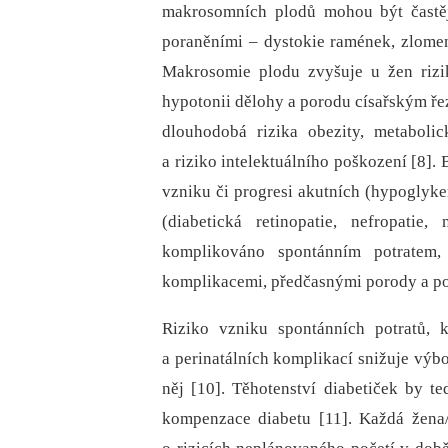
makrosomních plodů mohou být častěj
poraněními –⁠ dystokie ramének, zlomeni
Makrosomie plodu zvyšuje u žen rizi
hypotonii dělohy a porodu císařským řez
dlouhodobá rizika obezity, metaboli
a riziko intelektuálního poškození [8].
vzniku či progresi akutních (hypoglyke
(diabetická retinopatie, nefropatie
komplikováno spontánním potratem, 
komplikacemi, předčasnými porody a po
Riziko vzniku spontánních potratů, 
a perinatálních komplikací snižuje vý
něj [10]. Těhotenství diabetiček by t
kompenzace diabetu [11]. Každá žena