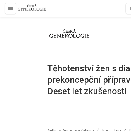
proLékaře.cz
proLékaře.cz
Těhotenství žen s diab
prekoncepční přípravy
Deset let zkušeností
1,2
1,2
Authors: Anderlová Kateřina
; Krejčí Hana
; 