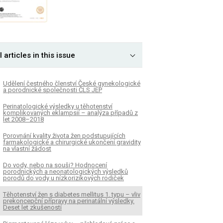
l articles in this issue
Udělení čestného členství České gynekologické
a porodnické společnosti ČLS JEP
Perinatologické výsledky u těhotenství
komplikovaných eklampsií – analýza případů z
let 2008–2018
Porovnání kvality života žen podstupujících
farmakologické a chirurgické ukončení gravidity
na vlastní žádost
Do vody, nebo na souši? Hodnocení
porodnických a neonatologických výsledků
porodů do vody u nízkorizikových rodiček
Těhotenství žen s diabetes mellitus 1. typu – vliv
prekoncepční přípravy na perinatální výsledky.
Deset let zkušeností