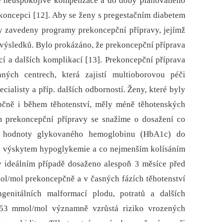
bě neuspokojivé kompenzace a do doby plánovaného
ikoncepci [12]. Aby se ženy s pregestačním diabetem
ly zavedeny programy prekoncepční přípravy, jejímž
 výsledků. Bylo prokázáno, že prekoncepční příprava
cí a dalších komplikací [13]. Prekoncepční příprava
ých centrech, která zajistí multioborovou péči
ecialisty a příp. dalších odborností. Ženy, které byly
pčně i během těhotenství, měly méně těhotenských
em prekoncepční přípravy se snažíme o dosažení co
vé hodnoty glykovaného hemoglobinu (HbA1c) do
 výskytem hypoglykemie a co nejmenším kolísáním
 ideálním případě dosaženo alespoň 3 měsíce před
l/mol prekoncepčně a v časných fázích těhotenství
enitálních malformací plodu, potratů a dalších
53 mmol/mol významně vzrůstá riziko vrozených