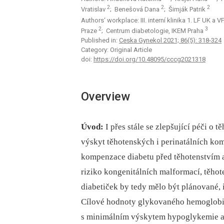
2
2
2
Vratislav
; Benešová Dana
; Šimják Patrik
Authors‘ workplace: III. interní klinika 1. LF UK a 
2
3
Praze
; Centrum diabetologie, IKEM Praha
Published in:
Ceska Gynekol 2021; 86(5): 318-324
Category: Original Article
doi:
https://doi.org/10.48095/cccg2021318
Overview
Úvod:
I přes stále se zlepšující péči o 
výskyt těhotenských i perinatálních kom
kompenzace diabetu před těhotenstvím a 
riziko kongenitálních malformací, těhot
diabetiček by tedy mělo být plánované,
Cílové hodnoty glykovaného hemoglob
s minimálním výskytem hypoglykemie a