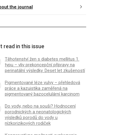
bout the journal
 read in this issue
Těhotenství žen s diabetes mellitus 1.
typu – vliv prekoncepční přípravy na
perinatální výsledky. Deset let zkušeností
Pigmentované léze vulvy – přehledová
práce a kazuistika zaměřená na
pigmentovaný bazocelulární karcinom
Do vody, nebo na souši? Hodnocení
porodnických a neonatologických
výsledků porodů do vody u
nízkorizikových rodiček