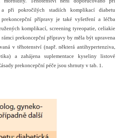
 morbidity. Těhotenství není doporučováno při
při pokročilých stadiích komplikací diabetu
 prekoncepční přípravy je také vyšetření a léčba
užených komplikací, screening tyreopatie, celiakie
V rámci prekoncepční přípravy by měla být upravena
á v těhotenství (např. ně­kte­rá antihypertenziva,
etika) a zahájena suplementace kyseliny listové
Zásady prekoncepční péče jsou shrnuty v tab. 1.