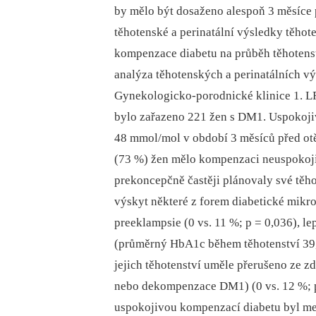
by mělo být dosaženo alespoň 3 měsíce p
těhotenské a perinatální výsledky těhot
kompenzace diabetu na průběh těhotens
analýza těhotenských a perinatálních v
Gynekologicko-porodnické klinice 1. L
bylo zařazeno 221 žen s DM1. Uspokoj
48 mmol/mol v období 3 měsíců před ot
(73 %) žen mělo kompenzaci neuspokoj
prekoncepčně častěji plánovaly své těho
výskyt ně­kte­ré z forem diabetické mikr
preeklampsie (0 vs. 11 %; p = 0,036), l
(průměrný HbA1c během těhotenství 39,9 
jejich těhotenství uměle přerušeno ze z
nebo dekompenzace DM1) (0 vs. 12 %; p
uspokojivou kompenzací diabetu byl me