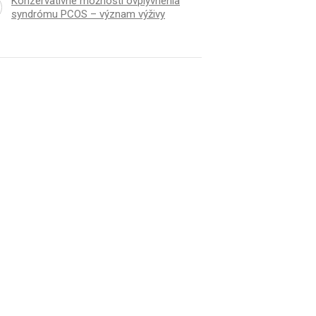
Konzervatívne možnosti ovplyvnenia
syndrómu PCOS – význam výživy