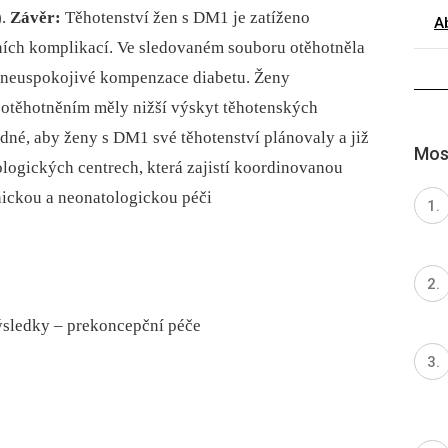
).
Závěr:
Těhotenství žen s DM1 je zatíženo
A
ních komplikací. Ve sledovaném souboru otěhotněla
 neuspokojivé kompenzace diabetu. Ženy
 otěhotněním měly nižší výskyt těhotenských
odné, aby ženy s DM1 své těhotenství plánovaly a již
Most
logických centrech, která zajistí koordinovanou
ickou a neonatologickou péči
 výsledky – prekoncepční péče