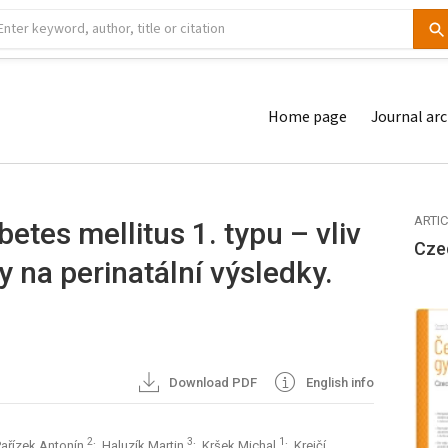
Home page
Journal arc
ARTI
etes mellitus 1. typu – vliv
Cze
 na perinatální výsledky.
Download PDF
English info
2
3
1
Pařízek Antonín
; Haluzík Martin
; Kršek Michal
; Krejčí