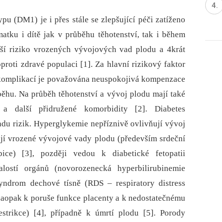
ypu (DM1) je i přes stále se zlepšující péči zatíženo
atku i dítě jak v průběhu těhotenství, tak i během
ší riziko vrozených vývojových vad plodu a 4krát
oproti zdravé populaci [1]. Za hlavní rizikový faktor
h komplikací je považována neuspokojivá kompenzace
běhu. Na průběh těhotenství a vývoj plodu mají také
 a další přidružené komorbidity [2]. Diabetes
řadu rizik. Hyperglykemie nepříznivě ovlivňují vývoj
ují vrozené vývojové vady plodu (především srdeční
ice) [3], později vedou k diabetické fetopatii
lostí orgánů (novorozenecká hyperbilirubinemie
yndrom dechové tísně (RDS –⁠ respiratory distress
naopak k poruše funkce placenty a k nedostatečnému
estrikce) [4], případně k úmrtí plodu [5]. Porody