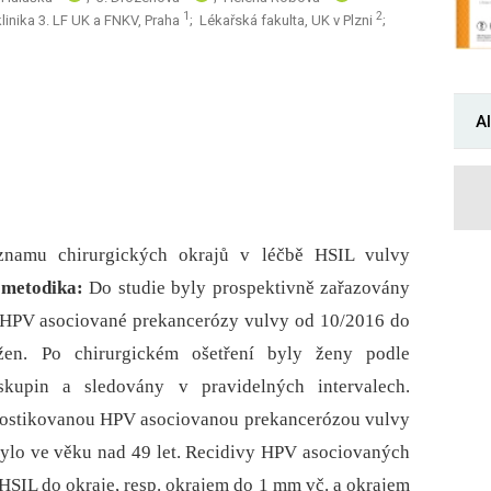
1
2
inika 3. LF UK a FNKV, Praha
; Lékařská fakulta, UK v Plzni
;
Al
znamu chirurgických okrajů v léčbě HSIL vulvy
 metodika:
Do studie byly prospektivně zařazovány
é HPV asociované prekancerózy vulvy od 10/2016 do
en. Po chirurgickém ošetření byly ženy podle
skupin a sledovány v pravidelných intervalech.
gnostikovanou HPV asociovanou prekancerózou vulvy
bylo ve věku nad 49 let. Recidivy HPV asociovaných
HSIL do okraje, resp. okrajem do 1 mm vč. a okrajem