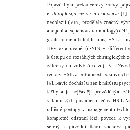
Poprvé byla prekancerózy vulvy pops
erythroplasiforme de la muqueusa
[1].
neoplazií (VIN) prodělala značný výv
anogenital squamous terminilogy) dělí 
grade intraepithelial lesions, HSIL –⁠ h
HPV asociované (d-VIN –⁠ differenti
k ústupu od rozsáhlých chirurgických z
zákroky na vulvě (excize) [5]. Důvod
recidiv HSIL a přítomnost pozitivních 
[6]. Navíc dochází u žen k nárůstu psyc
léčby a je nejčastěji prováděným zá
v klinických postupech léčby HSIL řa
odlišné postupy v managementu těchto 
kompletně odstraní lézi, povede k v
šetrný k původní tkáni, zachová p