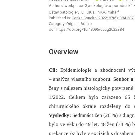
Authors‘ workplace: Gynekologicko-porodnická kl
3
Ústav patologie 3. LF UK a FNKV, Praha
Published in:
Ceska Gynekol 2022; 87(6): 384-387
Category: Original Article
doi:
https://doi.org/10.48095/cccg2022384
Overview
Cíl:
Epidemiologie a zhodnocení vý
–⁠ analýza vlastního souboru.
Soubor a
ženy s nálezem histologicky potvrzen
1/2022. Celkem bylo zařazeno 65 ž
chirurgického okraje rozděleny do 
Výsledky:
Sedmnáct žen (26 %) s dia­
bylo ve věku do 49 let, 48 žen (74 %) 
prekanceróz byly v excizích s dosahem 