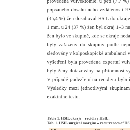
provedena vulvektomie, u pěti (7,7 %) 
popsaného dosahu nebo vzdálenosti HS
(35,4 %) žen dosahoval HSIL do okraje
1 mm, u 24 (37 %) žen byl okraj 1–3 mm
žen bylo ve skupině, kde se okraje nedal
byly zařazeny do skupiny podle nej
sledovány v kolposkopické ambulanci v
vyšetření byla provedena expertní vul
byly ženy dotazovány na přítomnost s
V případě podezření na recidivu byla in
Výsledky mezi jednotlivými skupinam
exaktního testu.
Table 1. HSIL okraje – recidivy HSIL.
Tab. 1. HSIL surgical margins – recurrences of HS