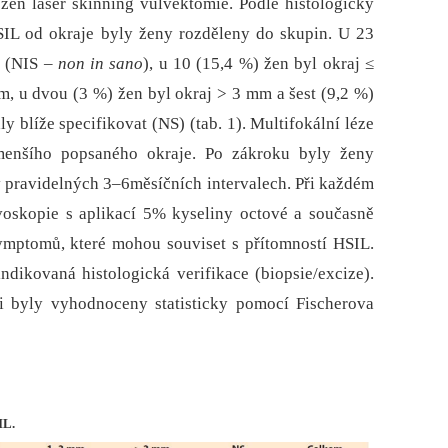
žen laser skinning vulvektomie. Podle histologicky
IL od okraje byly ženy rozděleny do skupin. U 23
 (NIS –⁠
non in sano
), u 10 (15,4 %) žen byl okraj ≤
, u dvou (3 %) žen byl okraj > 3 mm a šest (9,2 %)
y blíže specifikovat (NS) (tab. 1). Multifokální léze
menšího popsaného okraje. Po zákroku byly ženy
 pravidelných 3–6měsíčních intervalech. Při každém
voskopie s aplikací 5% kyseliny octové a současně
ymptomů, které mohou souviset s přítomností HSIL.
dikovaná histologická verifikace (bio­psie/excize).
i byly vyhodnoceny statisticky pomocí Fischerova
IL.