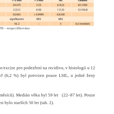
, NS – nespecifikováno
e/excize pro podezření na recidivu, v histologii u 12
yř (6,2 %) byl potvrzen pouze LSIL, u jedné ženy
měsíců). Medián věku byl 59 let (22–87 let). Pouze
 bylo starších 50 let (tab. 2).