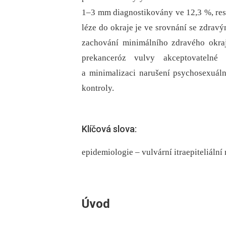
1–3 mm dia­gnostikovány ve 12,3 %, resp
léze do okraje je ve srovnání se zdrav
zachování minimálního zdravého okra
prekanceróz vulvy akceptovatelné
a minimalizaci narušení psychosexuáln
kontroly.
Klíčová slova:
epidemiologie – vulvární itraepiteliální
Úvod