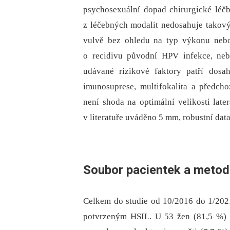
psychosexuální dopad chirurgické léč
z léčebných modalit nedosahuje takov
vulvě bez ohledu na typ výkonu nebo
o recidivu původní HPV infekce, neb
udávané rizikové faktory patří dosa
imunosuprese, multifokalita a předcho
není shoda na optimální velikosti late
v literatuře uváděno 5 mm, robustní data
Soubor pacientek a metod
Celkem do studie od 10/2016 do 1/2021
potvrzeným HSIL. U 53 žen (81,5 %) 