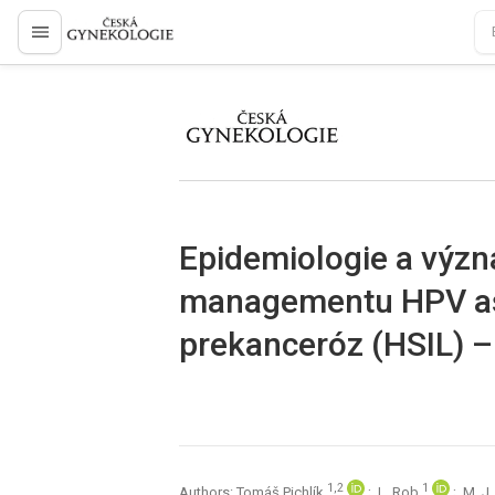
proLékaře.cz
proLékaře.cz
Epidemiologie a význ
managementu HPV as
prekanceróz (HSIL) –
1,2
1
Authors: Tomáš Pichlík
; L. Rob
; M. J