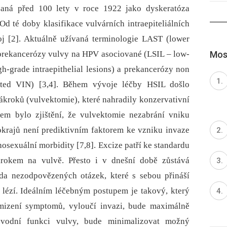
aná před 100 lety v roce 1922 jako dyskeratóza
 Od té doby klasifikace vulvárních intraepiteliálních
oj [2]. Aktuálně užívaná terminologie LAST (lower
Most
prekancerózy vulvy na HPV asociované (LSIL –⁠ low-
igh-grade intraepithelial lesions) a prekancerózy non
ated VIN) [3,4]. Během vývoje léčby HSIL došlo
ákroků (vulvektomie), které nahradily konzervativní
em bylo zjištění, že vulvektomie nezabrání vniku
okrajů není prediktivním faktorem ke vzniku invaze
hosexuální morbidity [7,8]. Excize patří ke standardu
krokem na vulvě. Přesto i v dnešní době zůstává
da nezodpovězených otázek, které s sebou přináší
lézí. Ideálním léčebným postupem je takový, který
ymizení symptomů, vyloučí invazi, bude maximálně
ůvodní funkci vulvy, bude minimalizovat možný