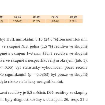
 byl HSIL unifokální, u 16 (24,6 %) žen multifokální.
 ve skupině NIS, jedna (1,5 %) recidiva ve skupině
pině s okrajem 1–3 mm, žádná recidiva ve skupině
iva ve skupině s nespecifikovaným okrajem (tab. 1).
< 0,05) byl statisticky vyhodnocen počet recidiv
ko signifikantní (p = 0,0363) byl pouze ve skupině
lo riziko statisticky nesignifikantní.
ení recidivy je 6,5 měsíců. Dvě recidivy ze skupiny
m byly dia­gnostikovány s odstupem 26, resp. 31 a