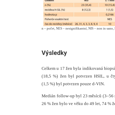
n – počet, NES – nesignifikantní, NIS – non in sano
Výsledky
Celkem u 17 žen byla indikovaná bio­psi
(18,5 %) žen byl potvrzen HSIL, u čt
(1,5 %) byl potvrzen pouze d-VIN.
Medián follow-up byl 23 měsíců (3–56 
26 % žen bylo ve věku do 49 let, 74 % žen