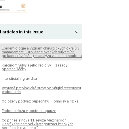
l articles in this issue
Epidemiologie a význam chirurgických okrajů v
managementu HPV asociovaných vulvárních
prekanceróz (HSIL) – analýza vlastního souboru
Karcinom vulvy a jeho recidivy – zásady
operační léčby
Intersticiální gravidita
Vybrané patologické stavy ovlivňující receptivitu
endometria
Odložený podvaz pupečníku – přínosy a rizika
Endometrióza v postmenopauze
Co přinesla nová 11. revize Mezinárodní
klasifikace nemocí v kategorizaci ženských
sexuálních dysfunkcí?