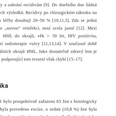
by a zabrání recidivám [9]. Do dnešního dne žádná
ých výsledků. Recidivy po chirurgickém zákroku na
 léčby dosahují 20–50 % [10,11,5]. Zda se jedná
o „novou“ reinfekci, není zcela jasné [12]. Mezi
h HSIL do okrajů, věk > 50 let, HIV pozitivita,
zí radioterapie vulvy [11,13,14]. V současné době
rálních okrajů HSIL. Jako dostatečně zdravý lem je
 podporující toto tvrzení však chybí [15–17].
ika
 bylo prospektivně zařazeno 65 žen s histologicky
byla provedena excize, u sedmi (10,8 %) žen byla