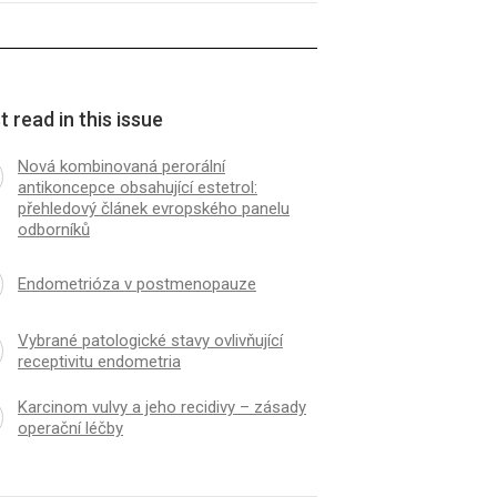
 read in this issue
Nová kombinovaná perorální
antikoncepce obsahující estetrol:
přehledový článek evropského panelu
odborníků
Endometrióza v postmenopauze
Vybrané patologické stavy ovlivňující
receptivitu endometria
Karcinom vulvy a jeho recidivy – zásady
operační léčby