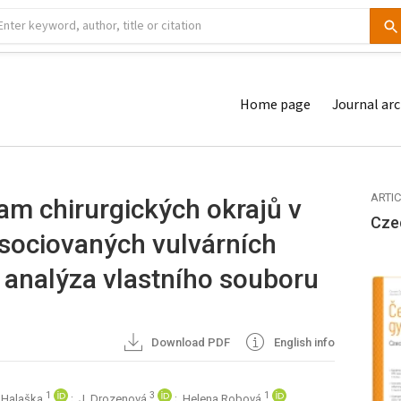
Home page
Journal arc
ARTI
am chirurgických okrajů v
Cze
ociovaných vulvárních
 analýza vlastního souboru
Download PDF
English info
1
3
1
. Halaška
; J. Drozenová
; Helena Robová