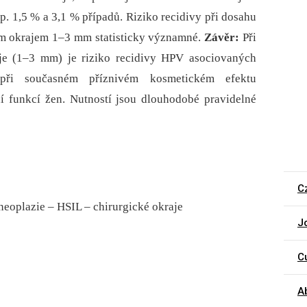
. 1,5 % a 3,1 % případů. Riziko recidivy při dosahu
ým okrajem 1–3 mm statisticky významné.
Závěr:
Při
je (1–3 mm) je riziko recidivy HPV asociovaných
 při současném příznivém kosmetickém efektu
í funkcí žen. Nutností jsou dlouhodobé pravidelné
C
 neoplazie – HSIL – chirurgické okraje
J
C
A