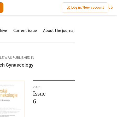
CS
Log in/New account
hive
Current issue
About the journal
CLE WAS PUBLISHED IN
ch Gynaecology
2022
Issue
6