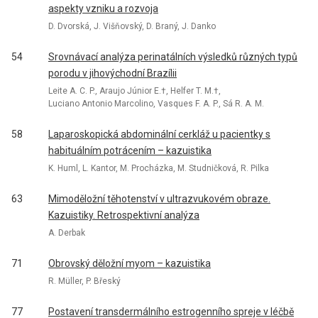
aspekty vzniku a rozvoja
D. Dvorská, J. Višňovský, D. Braný, J. Danko
54
Srovnávací analýza perinatálních výsledků různých typů
porodu v jihovýchodní Brazílii
Leite A. C. P., Araujo Júnior E.†, Helfer T. M.†,
Luciano Antonio Marcolino, Vasques F. A. P., Sá R. A. M.
58
Laparoskopická abdominální cerkláž u pacientky s
habituálním potrácením – kazuistika
K. Huml, L. Kantor, M. Procházka, M. Studničková, R. Pilka
63
Mimoděložní těhotenství v ultrazvukovém obraze.
Kazuistiky. Retrospektivní analýza
A. Derbak
71
Obrovský děložní myom – kazuistika
R. Müller, P. Břeský
77
Postavení transdermálního estrogenního spreje v léčbě