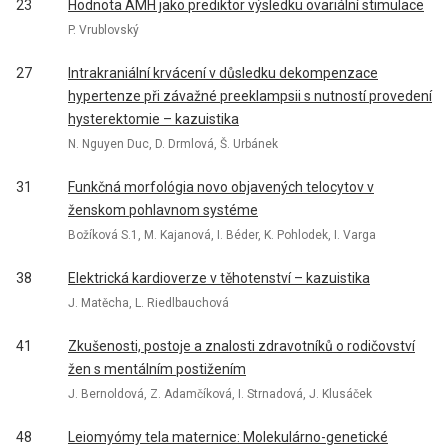
23
Hodnota AMH jako prediktor výsledku ovariální stimulace
P. Vrublovský
27
Intrakraniální krvácení v důsledku dekompenzace
hypertenze při závažné preeklampsii s nutností provedení
hysterektomie – kazuistika
N. Nguyen Duc, D. Drmlová, Š. Urbánek
31
Funkčná morfológia novo objavených telocytov v
ženskom pohlavnom systéme
Božíková S.1, M. Kajanová, I. Béder, K. Pohlodek, I. Varga
38
Elektrická kardioverze v těhotenství – kazuistika
J. Matěcha, L. Riedlbauchová
41
Zkušenosti, postoje a znalosti zdravotníků o rodičovství
žen s mentálním postižením
J. Bernoldová, Z. Adamčíková, I. Strnadová, J. Klusáček
48
Leiomyómy tela maternice: Molekulárno-genetické