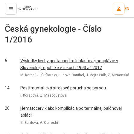
EN
proLékaře.cz
Česká gynekologie - Číslo
1/2016
6
Výsledky liecby gestacnej trofoblastovej neoplázie v
Slovenskej republike v rokoch 1993 až 2012
M. Korbeľ, J. Šufliarsky, Ľudovít Danihel, J. Vojtaššák, Z. Nižňanská
14
Posttraumatická stresová porucha po porodu
I. Korábová, Z. Masopustová
20
Hematocervix ako komplikácia po termálnej balónovej
ablácii
Z. Šurdová, A. Quireshi