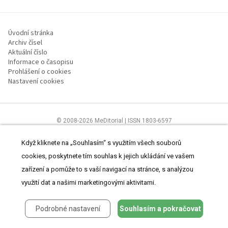
Úvodní stránka
Archiv čísel
Aktuální číslo
Informace o časopisu
Prohlášení o cookies
Nastavení cookies
© 2008-2026 MeDitorial | ISSN 1803-6597
Stránky proLékaře.cz jsou určeny výhradně odborníkům ve
zdravotnictví.
Čtěte prohlášení
a
Zásady zpracování osobních údajů
.
Když kliknete na „Souhlasím“ s využitím všech souborů
cookies, poskytnete tím souhlas k jejich ukládání ve vašem
zařízení a pomůže to s vaší navigací na stránce, s analýzou
využití dat a našimi marketingovými aktivitami.
Podrobné nastavení
Souhlasím a pokračovat