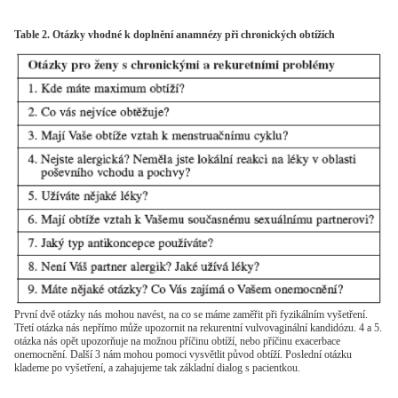
Table 2. Otázky vhodné k doplnění anamnézy při chronických obtížích
První dvě otázky nás mohou navést, na co se máme zaměřit při fyzikálním vyšetření.
Třetí otázka nás nepřímo může upozornit na rekurentní vulvovaginální kandidózu. 4 a 5.
otázka nás opět upozorňuje na možnou příčinu obtíží, nebo příčinu exacerbace
onemocnění. Další 3 nám mohou pomoci vysvětlit původ obtíží. Poslední otázku
klademe po vyšetření, a zahajujeme tak základní dialog s pacientkou.