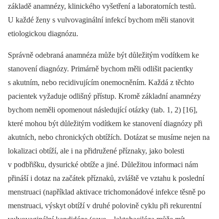
základě anamnézy, klinického vyšetření a laboratorních testů.
U každé ženy s vulvovaginální infekcí bychom měli stanovit
etiologickou diagnózu.
Správně odebraná anamnéza může být důležitým vodítkem ke
stanovení diagnózy. Primárně bychom měli odlišit pacientky
s akutním, nebo recidivujícím onemocněním. Každá z těchto
pacientek vyžaduje odlišný přístup. Kromě základní anamnézy
bychom neměli opomenout následující otázky (tab. 1, 2) [16],
které mohou být důležitým vodítkem ke stanovení diagnózy při
akutních, nebo chronických obtížích. Dotázat se musíme nejen na
lokalizaci obtíží, ale i na přidružené příznaky, jako bolesti
v podbřišku, dysurické obtíže a jiné. Důležitou informaci nám
přináší i dotaz na začátek příznaků, zvláště ve vztahu k poslední
menstruaci (například aktivace trichomonádové infekce těsně po
menstruaci, výskyt obtíží v druhé polovině cyklu při rekurentní