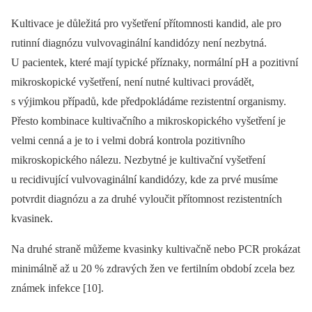
Kultivace je důležitá pro vyšetření přítomnosti kandid, ale pro
rutinní diagnózu vulvovaginální kandidózy není nezbytná.
U pacientek, které mají typické příznaky, normální pH a pozitivní
mikroskopické vyšetření, není nutné kultivaci provádět,
s výjimkou případů, kde předpokládáme rezistentní organismy.
Přesto kombinace kultivačního a mikroskopického vyšetření je
velmi cenná a je to i velmi dobrá kontrola pozitivního
mikroskopického nálezu. Nezbytné je kultivační vyšetření
u recidivující vulvovaginální kandidózy, kde za prvé musíme
potvrdit diagnózu a za druhé vyloučit přítomnost rezistentních
kvasinek.
Na druhé straně můžeme kvasinky kultivačně nebo PCR prokázat
minimálně až u 20 % zdravých žen ve fertilním období zcela bez
známek infekce [10].