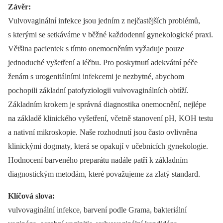
Závěr:
Vulvovaginální infekce jsou jedním z nejčastějších problémů,
s kterými se setkáváme v běžné každodenní gynekologické praxi.
Většina pacientek s tímto onemocněním vyžaduje pouze
jednoduché vyšetření a léčbu. Pro poskytnutí adekvátní péče
ženám s urogenitálními infekcemi je nezbytné, abychom
pochopili základní patofyziologii vulvovaginálních obtíží.
Základním krokem je správná diagnostika onemocnění, nejlépe
na základě klinického vyšetření, včetně stanovení pH, KOH testu
a nativní mikroskopie. Naše rozhodnutí jsou často ovlivněna
klinickými dogmaty, která se opakují v učebnicích gynekologie.
Hodnocení barveného preparátu nadále patří k základním
diagnostickým metodám, které považujeme za zlatý standard.
Klíčová slova:
vulvovaginální infekce, barvení podle Grama, bakteriální