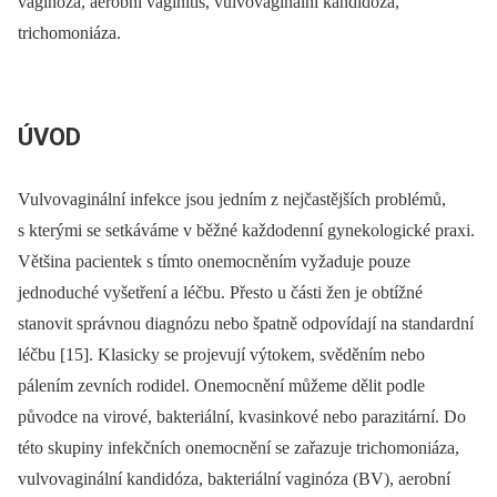
vaginóza, aerobní vaginitis, vulvovaginální kandidóza,
trichomoniáza.
ÚVOD
Vulvovaginální infekce jsou jedním z nejčastějších problémů,
s kterými se setkáváme v běžné každodenní gynekologické praxi.
Většina pacientek s tímto onemocněním vyžaduje pouze
jednoduché vyšetření a léčbu. Přesto u části žen je obtížné
stanovit správnou diagnózu nebo špatně odpovídají na standardní
léčbu [15]. Klasicky se projevují výtokem, svěděním nebo
pálením zevních rodidel. Onemocnění můžeme dělit podle
původce na virové, bakteriální, kvasinkové nebo parazitární. Do
této skupiny infekčních onemocnění se zařazuje trichomoniáza,
vulvovaginální kandidóza, bakteriální vaginóza (BV), aerobní