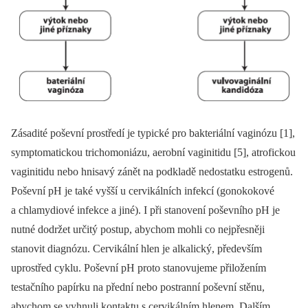
Zásadité poševní prostředí je typické pro bakteriální vaginózu [1],
symptomatickou trichomoniázu, aerobní vaginitidu [5], atrofickou
vaginitidu nebo hnisavý zánět na podkladě nedostatku estrogenů.
Poševní pH je také vyšší u cervikálních infekcí (gonokokové
a chlamydiové infekce a jiné). I při stanovení poševního pH je
nutné dodržet určitý postup, abychom mohli co nejpřesněji
stanovit diagnózu. Cervikální hlen je alkalický, především
uprostřed cyklu. Poševní pH proto stanovujeme přiložením
testačního papírku na přední nebo postranní poševní stěnu,
abychom se vyhnuli kontaktu s cervikálním hlenem. Dalším