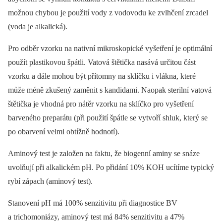
možnou chybou je použití vody z vodovodu ke zvlhčení zrcadel
(voda je alkalická).
Pro odběr vzorku na nativní mikroskopické vyšetření je optimální
použít plastikovou špátli. Vatová štětička nasává určitou část
vzorku a dále mohou být přítomny na sklíčku i vlákna, které
může méně zkušený zaměnit s kandidami. Naopak sterilní vatová
štětička je vhodná pro nátěr vzorku na sklíčko pro vyšetření
barveného preparátu (při použití špátle se vytvoří shluk, který se
po obarvení velmi obtížně hodnotí).
Aminový test je založen na faktu, že biogenní aminy se snáze
uvolňují při alkalickém pH. Po přidání 10% KOH ucítíme typický
rybí zápach (aminový test).
Stanovení pH má 100% senzitivitu při diagnostice BV
a trichomoniázy, aminový test má 84% senzitivitu a 47%