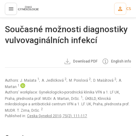
CS
proLékaře.cz
Současné možnosti diagnostiky
vulvovaginálních infekcí
Download PDF
English info
1
2
2
2
Authors: J. Mašata
; A. Jedličková
; M. Poislová
; D. Mašátová
; A.
1
Martan
Authors‘ workplace: Gynekologicko-porodnická klinika VFN a 1. LF UK,
1
Praha, přednosta prof. MUDr. A. Martan, DrSc.
; ÚKBLD, Klinická
mikrobiologie a antibiotické centrum VFN a 1. LF. UK, Praha, přednosta prof.
2
MUDR. T. Zima, DrSc.
Published in:
Ceska Gynekol 2010; 75(2): 111-117