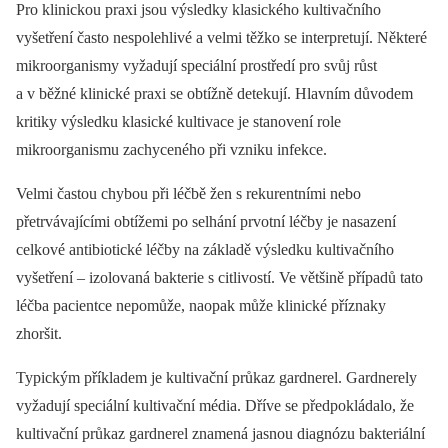
Pro klinickou praxi jsou výsledky klasického kultivačního
vyšetření často nespolehlivé a velmi těžko se interpretují. Některé
mikroorganismy vyžadují speciální prostředí pro svůj růst
a v běžné klinické praxi se obtížně detekují. Hlavním důvodem
kritiky výsledku klasické kultivace je stanovení role
mikroorganismu zachyceného při vzniku infekce.
Velmi častou chybou při léčbě žen s rekurentními nebo
přetrvávajícími obtížemi po selhání prvotní léčby je nasazení
celkové antibiotické léčby na základě výsledku kultivačního
vyšetření –⁠ izolovaná bakterie s citlivostí. Ve většině případů tato
léčba pacientce nepomůže, naopak může klinické příznaky
zhoršit.
Typickým příkladem je kultivační průkaz gardnerel. Gardnerely
vyžadují speciální kultivační média. Dříve se předpokládalo, že
kultivační průkaz gardnerel znamená jasnou diagnózu bakteriální