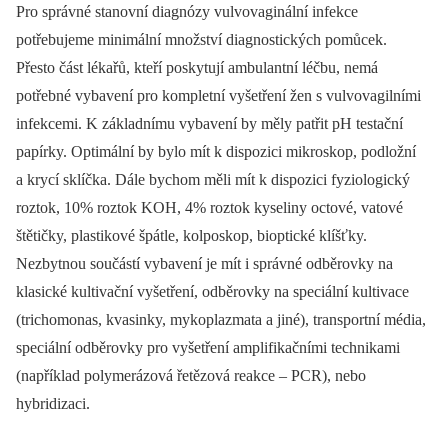
Pro správné stanovní diagnózy vulvovaginální infekce
potřebujeme minimální množství diagnostických pomůcek.
Přesto část lékařů, kteří poskytují ambulantní léčbu, nemá
potřebné vybavení pro kompletní vyšetření žen s vulvovagilními
infekcemi. K základnímu vybavení by měly patřit pH testační
papírky. Optimální by bylo mít k dispozici mikroskop, podložní
a krycí sklíčka. Dále bychom měli mít k dispozici fyziologický
roztok, 10% roztok KOH, 4% roztok kyseliny octové, vatové
štětičky, plastikové špátle, kolposkop, bioptické klíšťky.
Nezbytnou součástí vybavení je mít i správné odběrovky na
klasické kultivační vyšetření, odběrovky na speciální kultivace
(trichomonas, kvasinky, mykoplazmata a jiné), transportní média,
speciální odběrovky pro vyšetření amplifikačními technikami
(například polymerázová řetězová reakce –⁠ PCR), nebo
hybridizaci.