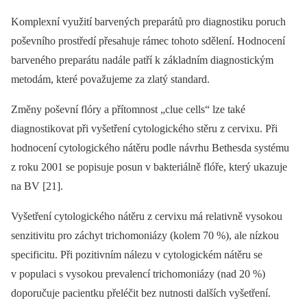
Komplexní využití barvených preparátů pro diagnostiku poruch
poševního prostředí přesahuje rámec tohoto sdělení. Hodnocení
barveného preparátu nadále patří k základním diagnostickým
metodám, které považujeme za zlatý standard.
Změny poševní flóry a přítomnost „clue cells“ lze také
diagnostikovat při vyšetření cytologického stěru z cervixu. Při
hodnocení cytologického nátěru podle návrhu Bethesda systému
z roku 2001 se popisuje posun v bakteriálně flóře, který ukazuje
na BV [21].
Vyšetření cytologického nátěru z cervixu má relativně vysokou
senzitivitu pro záchyt trichomoniázy (kolem 70 %), ale nízkou
specificitu. Při pozitivním nálezu v cytologickém nátěru se
v populaci s vysokou prevalencí trichomoniázy (nad 20 %)
doporučuje pacientku přeléčit bez nutnosti dalších vyšetření.