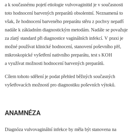
a k současnému pojetí etiologie vulvovaginitid je v současnosti
toto hodnocení barvených preparátů obsolentní. Neznamená to
však, že hodnocení barveného preparátu stěru z pochvy nepatří
nadále k základním diagnostickým metodám. Nadále se považuje
za zlatý standard při diagnostice vaginálních infekcí. V praxi je
možné používat klinické hodnocení, stanovení poševního pH,
mikroskopické vyšetření nativního preparátu, test s KOH
a využívat možnosti hodnocení barvených preparátů.
Cílem tohoto sdělení je podat přehled běžných současných
vyšetřovacích možností pro diagnostiku poševních výtoků.
ANAMNÉZA
Diagnóza vulvovaginální infekce by měla být stanovena na