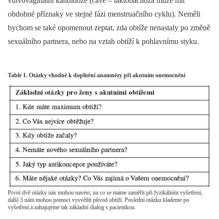
vulvovaginální kandidóze (cave –⁠ laktobacilóza může mít
obdobné příznaky ve stejné fázi menstruačního cyklu). Neměli
bychom se také opomenout zeptat, zda obtíže nenastaly po změně
sexuálního partnera, nebo na vztah obtíží k pohlavnímu styku.
Table 1. Otázky vhodné k doplnění anamnézy při akutním onemocnění
První dvě otázky nás mohou navést, na co se máme zaměřit při fyzikálním vyšetření,
další 3 nám mohou pomoci vysvětlit původ obtíží. Poslední otázku klademe po
vyšetření a zahajujeme tak základní dialog s pacientkou.