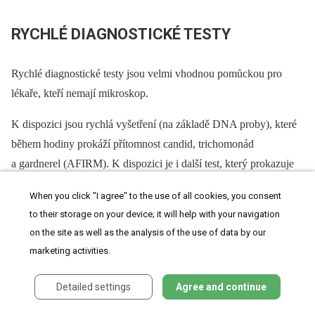
RYCHLÉ DIAGNOSTICKÉ TESTY
Rychlé diagnostické testy jsou velmi vhodnou pomůckou pro
lékaře, kteří nemají mikroskop.
K dispozici jsou rychlá vyšetření (na základě DNA proby), které
během hodiny prokáží přítomnost candid, trichomonád
a gardnerel (AFIRM). K dispozici je i další test, který prokazuje
zvýšené pH a přítomnost trimethylaminu (Fem Exam) a pro
When you click "I agree" to the use of all cookies, you consent
detekci prolinaminopeptidázy (PipActivity Test Card) [3].
to their storage on your device; it will help with your navigation
on the site as well as the analysis of the use of data by our
marketing activities.
MOLEKULÁRNÍ ANALÝZA
Detailed settings
Agree and continue
Molekulární analýza poševní bakteriální flóry u zdravých žen