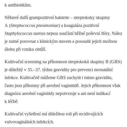
k antibiotikům.
Některé další grampozitivní bakterie –⁠ streptokoky skupiny
A (
Streptococcus pneumoniae
) a koaguláza pozitivní
Staphylococcus aureus
nejsou součástí běžné poševní flóry. Nález
je nutné porovnat s klinickým stavem a posoudit jejich možnou
úlohu při vzniku obtíží.
Kultivační screening na přítomnost streptokoků skupiny B (GBS)
je důležitý v 35.–37. týdnu gravidity pro prevenci neonatální
infekce. Kultivačně můžeme GBS zachytit i mimo graviditu,
často jsou přítomny při aerobní vaginitidě. Jejich přítomnost však
diagnózu aerobní vaginitidy nepotvrzuje a ani není indikací
k léčbě.
Kultivační vyšetření má důležitou roli při recidivujících
vulvovaginálních infekcích.