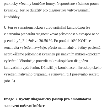
prakticky všechny buněčné formy. Neporušené zůstanou pouze
kvasinky. Test je důležitý pro diagnostiku vulvovaginální
kandidózy.
U žen se symptomatickou vulvovaginální kandidózou lze
v nativním preparátu diagnostikovat přítomnost blastospor nebo
pseudohyf přibližně ve 30-50 %. Po použití 10% KOH se
senzitivita vyšetření zvyšuje, přesto minimálně u třetiny pacientů
neprokážeme přítomnost kvasinek při nativním mikroskopickém
vyšetření. Vhodné je potvrdit mikroskopickou diagnózu
kultivačním vyšetřením. Důležitá je kombinace mikroskopického
vyšetření nativního preparátu a stanovení pH poševního sekretu
(obr. 3).
Image 3. Rychlý diagnostický postup pro ambulatorní
stanovení poševní infekce