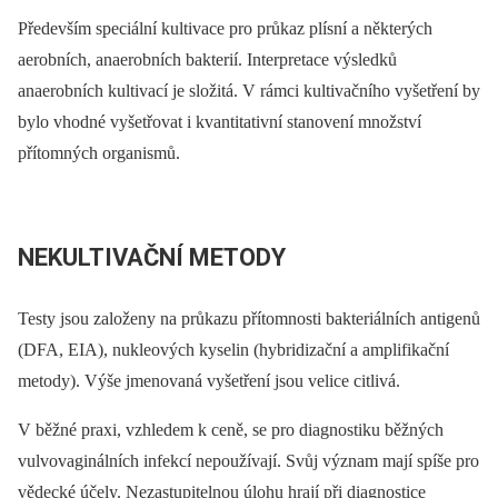
Především speciální kultivace pro průkaz plísní a některých
aerobních, anaerobních bakterií. Interpretace výsledků
anaerobních kultivací je složitá. V rámci kultivačního vyšetření by
bylo vhodné vyšetřovat i kvantitativní stanovení množství
přítomných organismů.
NEKULTIVAČNÍ METODY
Testy jsou založeny na průkazu přítomnosti bakteriálních antigenů
(DFA, EIA), nukleových kyselin (hybridizační a amplifikační
metody). Výše jmenovaná vyšetření jsou velice citlivá.
V běžné praxi, vzhledem k ceně, se pro diagnostiku běžných
vulvovaginálních infekcí nepoužívají. Svůj význam mají spíše pro
vědecké účely. Nezastupitelnou úlohu hrají při diagnostice