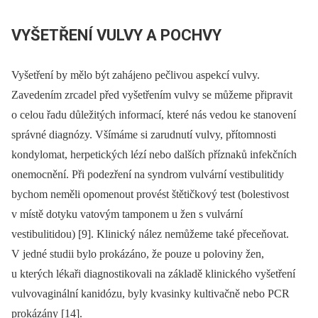
VYŠETŘENÍ VULVY A POCHVY
Vyšetření by mělo být zahájeno pečlivou aspekcí vulvy.
Zavedením zrcadel před vyšetřením vulvy se můžeme připravit
o celou řadu důležitých informací, které nás vedou ke stanovení
správné diagnózy. Všímáme si zarudnutí vulvy, přítomnosti
kondylomat, herpetických lézí nebo dalších příznaků infekčních
onemocnění. Při podezření na syndrom vulvární vestibulitidy
bychom neměli opomenout provést štětičkový test (bolestivost
v místě dotyku vatovým tamponem u žen s vulvární
vestibulitidou) [9]. Klinický nález nemůžeme také přeceňovat.
V jedné studii bylo prokázáno, že pouze u poloviny žen,
u kterých lékaři diagnostikovali na základě klinického vyšetření
vulvovaginální kanidózu, byly kvasinky kultivačně nebo PCR
prokázány [14].