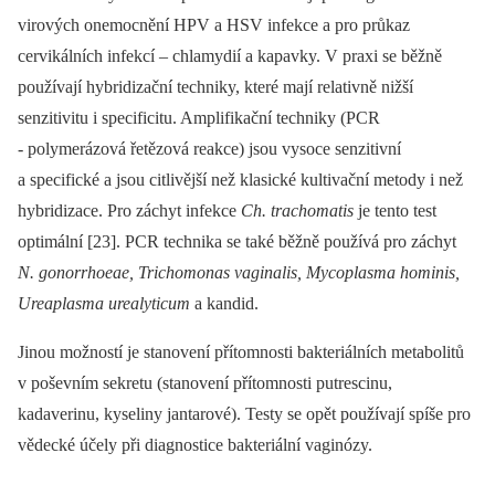
virových onemocnění HPV a HSV infekce a pro průkaz
cervikálních infekcí –⁠ chlamydií a kapavky. V praxi se běžně
používají hybridizační techniky, které mají relativně nižší
senzitivitu i specificitu. Amplifikační techniky (PCR
-⁠ polymerázová řetězová reakce) jsou vysoce senzitivní
a specifické a jsou citlivější než klasické kultivační metody i než
hybridizace. Pro záchyt infekce
Ch. trachomatis
je tento test
optimální [23]. PCR technika se také běžně používá pro záchyt
N. gonorrhoeae, Trichomonas vaginalis, Mycoplasma hominis,
Ureaplasma urealyticum
a kandid.
Jinou možností je stanovení přítomnosti bakteriálních metabolitů
v poševním sekretu (stanovení přítomnosti putrescinu,
kadaverinu, kyseliny jantarové). Testy se opět používají spíše pro
vědecké účely při diagnostice bakteriální vaginózy.