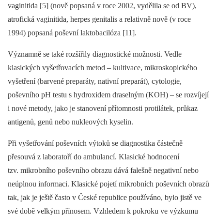
vaginitida [5] (nově popsaná v roce 2002, vydělila se od BV),
atrofická vaginitida, herpes genitalis a relativně nově (v roce
1994) popsaná poševní laktobacilóza [11].
Významně se také rozšířily diagnostické možnosti. Vedle
klasických vyšetřovacích metod –⁠ kultivace, mikroskopického
vyšetření (barvené preparáty, nativní preparát), cytologie,
poševního pH testu s hydroxidem draselným (KOH) –⁠ se rozvíjejí
i nové metody, jako je stanovení přítomnosti protilátek, průkaz
antigenů, genů nebo nukleových kyselin.
Při vyšetřování poševních výtoků se diagnostika částečně
přesouvá z laboratoří do ambulancí. Klasické hodnocení
tzv. mikrobního poševního obrazu dává falešně negativní nebo
neúplnou informaci. Klasické pojetí mikrobních poševních obrazů
tak, jak je ještě často v České republice používáno, bylo jistě ve
své době velkým přínosem. Vzhledem k pokroku ve výzkumu