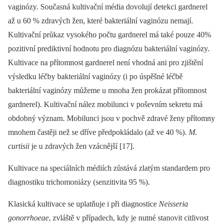
vaginózy. Současná kultivační média dovolují detekci gardnerel
až u 60 % zdravých žen, které bakteriální vaginózu nemají.
Kultivační průkaz vysokého počtu gardnerel má také pouze 40%
pozitivní prediktivní hodnotu pro diagnózu bakteriální vaginózy.
Kultivace na přítomnost gardnerel není vhodná ani pro zjištění
výsledku léčby bakteriální vaginózy (i po úspěšné léčbě
bakteriální vaginózy můžeme u mnoha žen prokázat přítomnost
gardnerel). Kultivační nález mobilunci v poševním sekretu má
obdobný význam. Mobilunci jsou v pochvě zdravé ženy přítomny
mnohem častěji než se dříve předpokládalo (až ve 40 %).
M.
curtisii
je u zdravých žen vzácnější [17].
Kultivace na speciálních médiích zůstává zlatým standardem pro
diagnostiku trichomoniázy (senzitivita 95 %).
Klasická kultivace se uplatňuje i při diagnostice
Neisseria
gonorrhoeae
, zvláště v případech, kdy je nutné stanovit citlivost