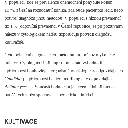
V populaci, kde se prevalence onemocnění pohybuje kolem
10 %, záleží na rozhodnutí klinika, zda bude pacientku léčit, nebo
potvrdí diagnózu jinou metodou. V populaci s nízkou prevalencí
do 1 % (odpovídá prevalenci v České republice) se při pozitivním
nálezu v cytologickém nátěru doporučuje potvrdit diagnózu
kultivačně.
Cytologie není diagnostickou metodou pro průkaz mykotické
infekce. Cytolog musí při popisu preparátu vyhodnotit
i přítomnost houbovitých organismů morfologicky odpovídajících
Candida
sp., přítomnost bakterií morfologicky odpovídajících
Actinomyces
sp. Součástí hodnocení je i eventuální přítomnost
buněčných změn spojených s herpetickou infekcí.
KULTIVACE