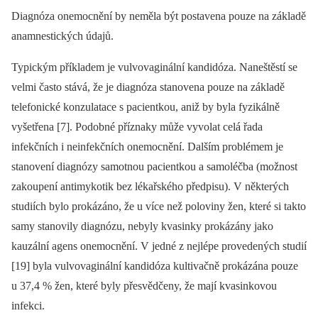
Diagnóza onemocnění by neměla být postavena pouze na základě
anamnestických údajů.
Typickým příkladem je vulvovaginální kandidóza. Naneštěstí se
velmi často stává, že je diagnóza stanovena pouze na základě
telefonické konzulatace s pacientkou, aniž by byla fyzikálně
vyšetřena [7]. Podobné příznaky může vyvolat celá řada
infekčních i neinfekčních onemocnění. Dalším problémem je
stanovení diagnózy samotnou pacientkou a samoléčba (možnost
zakoupení antimykotik bez lékařského předpisu). V některých
studiích bylo prokázáno, že u více než poloviny žen, které si takto
samy stanovily diagnózu, nebyly kvasinky prokázány jako
kauzální agens onemocnění. V jedné z nejlépe provedených studií
[19] byla vulvovaginální kandidóza kultivačně prokázána pouze
u 37,4 % žen, které byly přesvědčeny, že mají kvasinkovou
infekci.