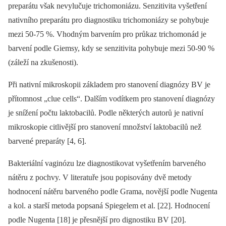
preparátu však nevylučuje trichomoniázu. Senzitivita vyšetření
nativního preparátu pro diagnostiku trichomoniázy se pohybuje
mezi 50-75 %. Vhodným barvením pro průkaz trichomonád je
barvení podle Giemsy, kdy se senzitivita pohybuje mezi 50-90 %
(záleží na zkušenosti).
Při nativní mikroskopii základem pro stanovení diagnózy BV je
přítomnost „clue cells“. Dalším vodítkem pro stanovení diagnózy
je snížení počtu laktobacilů. Podle některých autorů je nativní
mikroskopie citlivější pro stanovení množství laktobacilů než
barvené preparáty [4, 6].
Bakteriální vaginózu lze diagnostikovat vyšetřením barveného
nátěru z pochvy. V literatuře jsou popisovány dvě metody
hodnocení nátěru barveného podle Grama, novější podle Nugenta
a kol. a starší metoda popsaná Spiegelem et al. [22]. Hodnocení
podle Nugenta [18] je přesnější pro dignostiku BV [20].