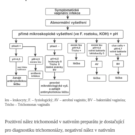
leu – leukocyty; F. – fyziologický; AV – aerobní vaginitis; BV – bakteriální vaginóza;
Tricho – Trichomonas vaginalis
Pozitivní nález trichomonád v nativním preparátu je dostačující
pro diagnostiku trichomoniázy, negativní nález v nativním