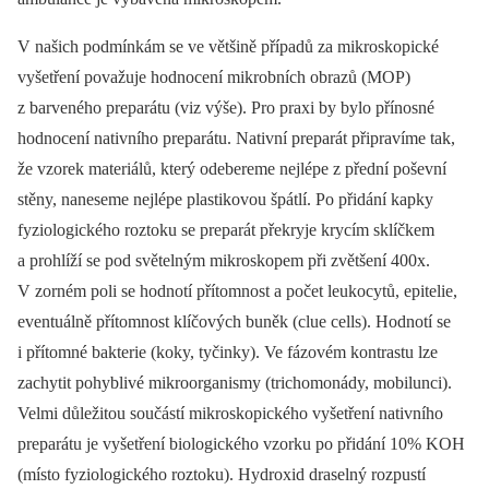
V našich podmínkám se ve většině případů za mikroskopické
vyšetření považuje hodnocení mikrobních obrazů (MOP)
z barveného preparátu (viz výše). Pro praxi by bylo přínosné
hodnocení nativního preparátu. Nativní preparát připravíme tak,
že vzorek materiálů, který odebereme nejlépe z přední poševní
stěny, naneseme nejlépe plastikovou špátlí. Po přidání kapky
fyziologického roztoku se preparát překryje krycím sklíčkem
a prohlíží se pod světelným mikroskopem při zvětšení 400x.
V zorném poli se hodnotí přítomnost a počet leukocytů, epitelie,
eventuálně přítomnost klíčových buněk (clue cells). Hodnotí se
i přítomné bakterie (koky, tyčinky). Ve fázovém kontrastu lze
zachytit pohyblivé mikroorganismy (trichomonády, mobilunci).
Velmi důležitou součástí mikroskopického vyšetření nativního
preparátu je vyšetření biologického vzorku po přidání 10% KOH
(místo fyziologického roztoku). Hydroxid draselný rozpustí