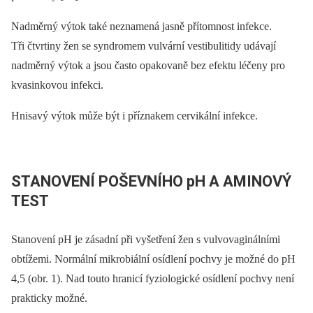
Nadměrný výtok také neznamená jasně přítomnost infekce.
Tři čtvrtiny žen se syndromem vulvární vestibulitidy udávají
nadměrný výtok a jsou často opakovaně bez efektu léčeny pro
kvasinkovou infekci.
Hnisavý výtok může být i příznakem cervikální infekce.
STANOVENÍ POŠEVNÍHO pH A AMINOVÝ
TEST
Stanovení pH je zásadní při vyšetření žen s vulvovaginálními
obtížemi. Normální mikrobiální osídlení pochvy je možné do pH
4,5 (obr. 1). Nad touto hranicí fyziologické osídlení pochvy není
prakticky možné.