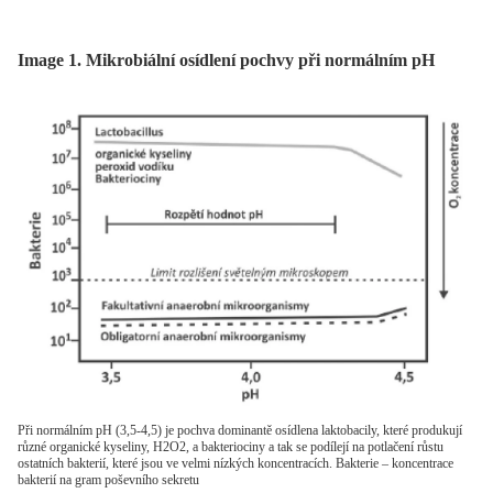
Image 1. Mikrobiální osídlení pochvy při normálním pH
Při normálním pH (3,5-4,5) je pochva dominantě osídlena laktobacily, které produkují
různé organické kyseliny, H2O2, a bakteriociny a tak se podílejí na potlačení růstu
ostatních bakterií, které jsou ve velmi nízkých koncentracích. Bakterie – koncentrace
bakterií na gram poševního sekretu