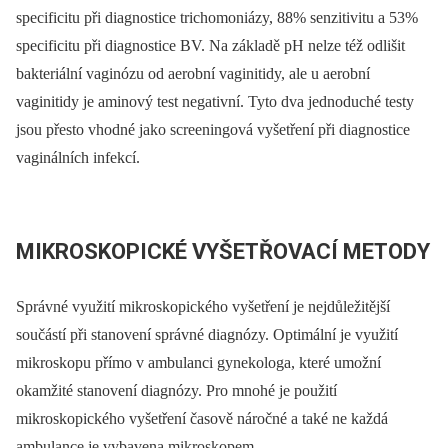
specificitu při diagnostice trichomoniázy, 88% senzitivitu a 53%
specificitu při diagnostice BV. Na základě pH nelze též odlišit
bakteriální vaginózu od aerobní vaginitidy, ale u aerobní
vaginitidy je aminový test negativní. Tyto dva jednoduché testy
jsou přesto vhodné jako screeningová vyšetření při diagnostice
vaginálních infekcí.
MIKROSKOPICKÉ VYŠETŘOVACÍ METODY
Správné využití mikroskopického vyšetření je nejdůležitější
součástí při stanovení správné diagnózy. Optimální je využití
mikroskopu přímo v ambulanci gynekologa, které umožní
okamžité stanovení diagnózy. Pro mnohé je použití
mikroskopického vyšetření časově náročné a také ne každá
ambulance je vybavena mikroskopem.