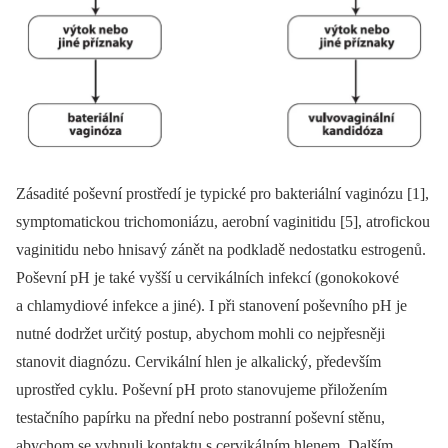
Zásadité poševní prostředí je typické pro bakteriální vaginózu [1],
symptomatickou trichomoniázu, aerobní vaginitidu [5], atrofickou
vaginitidu nebo hnisavý zánět na podkladě nedostatku estrogenů.
Poševní pH je také vyšší u cervikálních infekcí (gonokokové
a chlamydiové infekce a jiné). I při stanovení poševního pH je
nutné dodržet určitý postup, abychom mohli co nejpřesněji
stanovit diagnózu. Cervikální hlen je alkalický, především
uprostřed cyklu. Poševní pH proto stanovujeme přiložením
testačního papírku na přední nebo postranní poševní stěnu,
abychom se vyhnuli kontaktu s cervikálním hlenem. Dalším