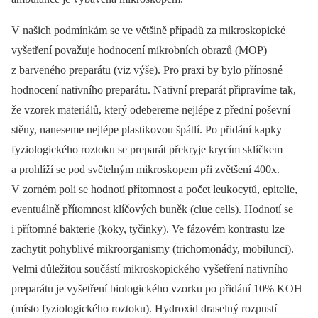
V našich podmínkám se ve většině případů za mikroskopické
vyšetření považuje hodnocení mikrobních obrazů (MOP)
z barveného preparátu (viz výše). Pro praxi by bylo přínosné
hodnocení nativního preparátu. Nativní preparát připravíme tak,
že vzorek materiálů, který odebereme nejlépe z přední poševní
stěny, naneseme nejlépe plastikovou špátlí. Po přidání kapky
fyziologického roztoku se preparát překryje krycím sklíčkem
a prohlíží se pod světelným mikroskopem při zvětšení 400x.
V zorném poli se hodnotí přítomnost a počet leukocytů, epitelie,
eventuálně přítomnost klíčových buněk (clue cells). Hodnotí se
i přítomné bakterie (koky, tyčinky). Ve fázovém kontrastu lze
zachytit pohyblivé mikroorganismy (trichomonády, mobilunci).
Velmi důležitou součástí mikroskopického vyšetření nativního
preparátu je vyšetření biologického vzorku po přidání 10% KOH
(místo fyziologického roztoku). Hydroxid draselný rozpustí