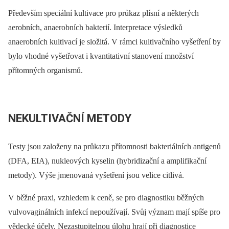
Především speciální kultivace pro průkaz plísní a některých
aerobních, anaerobních bakterií. Interpretace výsledků
anaerobních kultivací je složitá. V rámci kultivačního vyšetření by
bylo vhodné vyšetřovat i kvantitativní stanovení množství
přítomných organismů.
NEKULTIVAČNÍ METODY
Testy jsou založeny na průkazu přítomnosti bakteriálních antigenů
(DFA, EIA), nukleových kyselin (hybridizační a amplifikační
metody). Výše jmenovaná vyšetření jsou velice citlivá.
V běžné praxi, vzhledem k ceně, se pro diagnostiku běžných
vulvovaginálních infekcí nepoužívají. Svůj význam mají spíše pro
vědecké účely. Nezastupitelnou úlohu hrají při diagnostice