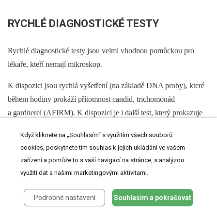
RYCHLÉ DIAGNOSTICKÉ TESTY
Rychlé diagnostické testy jsou velmi vhodnou pomůckou pro
lékaře, kteří nemají mikroskop.
K dispozici jsou rychlá vyšetření (na základě DNA proby), které
během hodiny prokáží přítomnost candid, trichomonád
a gardnerel (AFIRM). K dispozici je i další test, který prokazuje
zvýšené pH a přítomnost trimethylaminu (Fem Exam) a pro
Když kliknete na „Souhlasím“ s využitím všech souborů
detekci prolinaminopeptidázy (PipActivity Test Card) [3].
cookies, poskytnete tím souhlas k jejich ukládání ve vašem
zařízení a pomůže to s vaší navigací na stránce, s analýzou
využití dat a našimi marketingovými aktivitami.
MOLEKULÁRNÍ ANALÝZA
Podrobné nastavení
Souhlasím a pokračovat
Molekulární analýza poševní bakteriální flóry u zdravých žen