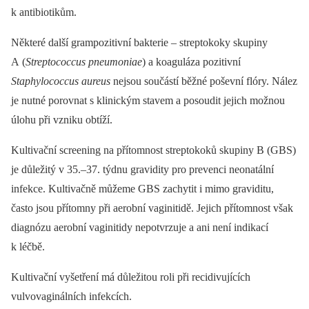
k antibiotikům.
Některé další grampozitivní bakterie –⁠ streptokoky skupiny
A (
Streptococcus pneumoniae
) a koaguláza pozitivní
Staphylococcus aureus
nejsou součástí běžné poševní flóry. Nález
je nutné porovnat s klinickým stavem a posoudit jejich možnou
úlohu při vzniku obtíží.
Kultivační screening na přítomnost streptokoků skupiny B (GBS)
je důležitý v 35.–37. týdnu gravidity pro prevenci neonatální
infekce. Kultivačně můžeme GBS zachytit i mimo graviditu,
často jsou přítomny při aerobní vaginitidě. Jejich přítomnost však
diagnózu aerobní vaginitidy nepotvrzuje a ani není indikací
k léčbě.
Kultivační vyšetření má důležitou roli při recidivujících
vulvovaginálních infekcích.