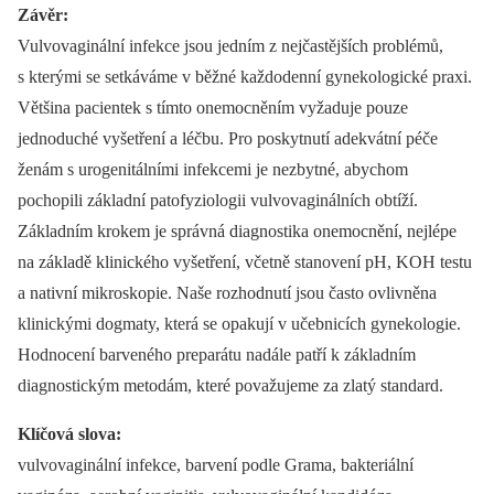
Závěr:
Vulvovaginální infekce jsou jedním z nejčastějších problémů,
s kterými se setkáváme v běžné každodenní gynekologické praxi.
Většina pacientek s tímto onemocněním vyžaduje pouze
jednoduché vyšetření a léčbu. Pro poskytnutí adekvátní péče
ženám s urogenitálními infekcemi je nezbytné, abychom
pochopili základní patofyziologii vulvovaginálních obtíží.
Základním krokem je správná diagnostika onemocnění, nejlépe
na základě klinického vyšetření, včetně stanovení pH, KOH testu
a nativní mikroskopie. Naše rozhodnutí jsou často ovlivněna
klinickými dogmaty, která se opakují v učebnicích gynekologie.
Hodnocení barveného preparátu nadále patří k základním
diagnostickým metodám, které považujeme za zlatý standard.
Klíčová slova:
vulvovaginální infekce, barvení podle Grama, bakteriální