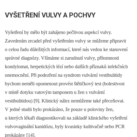
VYŠETŘENÍ VULVY A POCHVY
Vyšetření by mělo být zahájeno pečlivou aspekcí vulvy.
Zavedením zrcadel před vyšetřením vulvy se můžeme připravit
o celou řadu důležitých informací, které nás vedou ke stanovení
správné diagnózy. Všímáme si zarudnutí vulvy, přítomnosti
kondylomat, herpetických lézí nebo dalších příznaků infekčních
onemocnění. Při podezření na syndrom vulvární vestibulitidy
bychom neměli opomenout provést štětičkový test (bolestivost
v místě dotyku vatovým tamponem u žen s vulvární
vestibulitidou) [9]. Klinický nález nemůžeme také přeceňovat.
V jedné studii bylo prokázáno, že pouze u poloviny žen,
u kterých lékaři diagnostikovali na základě klinického vyšetření
vulvovaginální kanidózu, byly kvasinky kultivačně nebo PCR
prokázány [14].