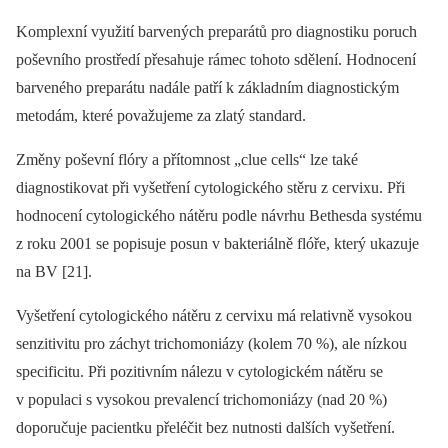
Komplexní využití barvených preparátů pro diagnostiku poruch
poševního prostředí přesahuje rámec tohoto sdělení. Hodnocení
barveného preparátu nadále patří k základním diagnostickým
metodám, které považujeme za zlatý standard.
Změny poševní flóry a přítomnost „clue cells“ lze také
diagnostikovat při vyšetření cytologického stěru z cervixu. Při
hodnocení cytologického nátěru podle návrhu Bethesda systému
z roku 2001 se popisuje posun v bakteriálně flóře, který ukazuje
na BV [21].
Vyšetření cytologického nátěru z cervixu má relativně vysokou
senzitivitu pro záchyt trichomoniázy (kolem 70 %), ale nízkou
specificitu. Při pozitivním nálezu v cytologickém nátěru se
v populaci s vysokou prevalencí trichomoniázy (nad 20 %)
doporučuje pacientku přeléčit bez nutnosti dalších vyšetření.