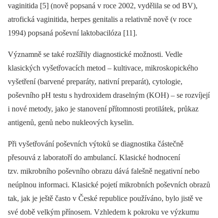
vaginitida [5] (nově popsaná v roce 2002, vydělila se od BV),
atrofická vaginitida, herpes genitalis a relativně nově (v roce
1994) popsaná poševní laktobacilóza [11].
Významně se také rozšířily diagnostické možnosti. Vedle
klasických vyšetřovacích metod –⁠ kultivace, mikroskopického
vyšetření (barvené preparáty, nativní preparát), cytologie,
poševního pH testu s hydroxidem draselným (KOH) –⁠ se rozvíjejí
i nové metody, jako je stanovení přítomnosti protilátek, průkaz
antigenů, genů nebo nukleových kyselin.
Při vyšetřování poševních výtoků se diagnostika částečně
přesouvá z laboratoří do ambulancí. Klasické hodnocení
tzv. mikrobního poševního obrazu dává falešně negativní nebo
neúplnou informaci. Klasické pojetí mikrobních poševních obrazů
tak, jak je ještě často v České republice používáno, bylo jistě ve
své době velkým přínosem. Vzhledem k pokroku ve výzkumu