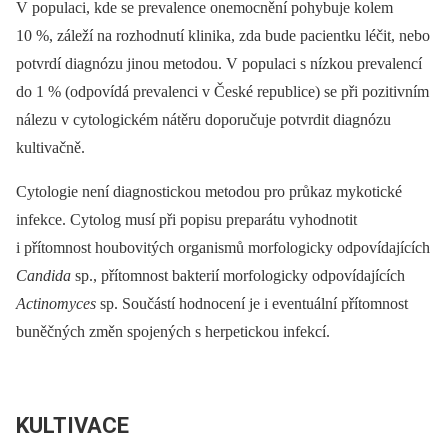
V populaci, kde se prevalence onemocnění pohybuje kolem
10 %, záleží na rozhodnutí klinika, zda bude pacientku léčit, nebo
potvrdí diagnózu jinou metodou. V populaci s nízkou prevalencí
do 1 % (odpovídá prevalenci v České republice) se při pozitivním
nálezu v cytologickém nátěru doporučuje potvrdit diagnózu
kultivačně.
Cytologie není diagnostickou metodou pro průkaz mykotické
infekce. Cytolog musí při popisu preparátu vyhodnotit
i přítomnost houbovitých organismů morfologicky odpovídajících
Candida
sp., přítomnost bakterií morfologicky odpovídajících
Actinomyces
sp. Součástí hodnocení je i eventuální přítomnost
buněčných změn spojených s herpetickou infekcí.
KULTIVACE