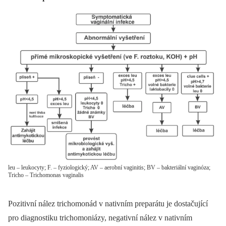
leu – leukocyty; F. – fyziologický; AV – aerobní vaginitis; BV – bakteriální vaginóza;
Tricho – Trichomonas vaginalis
Pozitivní nález trichomonád v nativním preparátu je dostačující
pro diagnostiku trichomoniázy, negativní nález v nativním