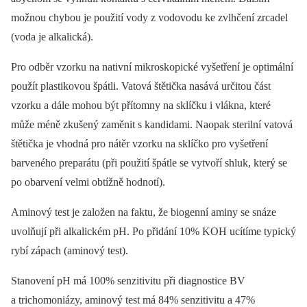
možnou chybou je použití vody z vodovodu ke zvlhčení zrcadel
(voda je alkalická).
Pro odběr vzorku na nativní mikroskopické vyšetření je optimální
použít plastikovou špátli. Vatová štětička nasává určitou část
vzorku a dále mohou být přítomny na sklíčku i vlákna, které
může méně zkušený zaměnit s kandidami. Naopak sterilní vatová
štětička je vhodná pro nátěr vzorku na sklíčko pro vyšetření
barveného preparátu (při použití špátle se vytvoří shluk, který se
po obarvení velmi obtížně hodnotí).
Aminový test je založen na faktu, že biogenní aminy se snáze
uvolňují při alkalickém pH. Po přidání 10% KOH ucítíme typický
rybí zápach (aminový test).
Stanovení pH má 100% senzitivitu při diagnostice BV
a trichomoniázy, aminový test má 84% senzitivitu a 47%