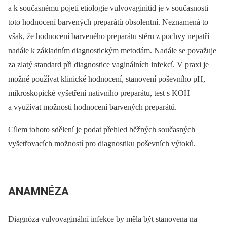
a k současnému pojetí etiologie vulvovaginitid je v současnosti
toto hodnocení barvených preparátů obsolentní. Neznamená to
však, že hodnocení barveného preparátu stěru z pochvy nepatří
nadále k základním diagnostickým metodám. Nadále se považuje
za zlatý standard při diagnostice vaginálních infekcí. V praxi je
možné používat klinické hodnocení, stanovení poševního pH,
mikroskopické vyšetření nativního preparátu, test s KOH
a využívat možnosti hodnocení barvených preparátů.
Cílem tohoto sdělení je podat přehled běžných současných
vyšetřovacích možností pro diagnostiku poševních výtoků.
ANAMNÉZA
Diagnóza vulvovaginální infekce by měla být stanovena na