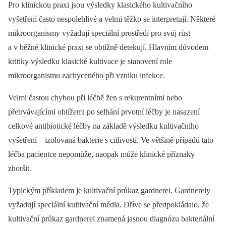
Pro klinickou praxi jsou výsledky klasického kultivačního
vyšetření často nespolehlivé a velmi těžko se interpretují. Některé
mikroorganismy vyžadují speciální prostředí pro svůj růst
a v běžné klinické praxi se obtížně detekují. Hlavním důvodem
kritiky výsledku klasické kultivace je stanovení role
mikroorganismu zachyceného při vzniku infekce.
Velmi častou chybou při léčbě žen s rekurentními nebo
přetrvávajícími obtížemi po selhání prvotní léčby je nasazení
celkové antibiotické léčby na základě výsledku kultivačního
vyšetření –⁠ izolovaná bakterie s citlivostí. Ve většině případů tato
léčba pacientce nepomůže, naopak může klinické příznaky
zhoršit.
Typickým příkladem je kultivační průkaz gardnerel. Gardnerely
vyžadují speciální kultivační média. Dříve se předpokládalo, že
kultivační průkaz gardnerel znamená jasnou diagnózu bakteriální