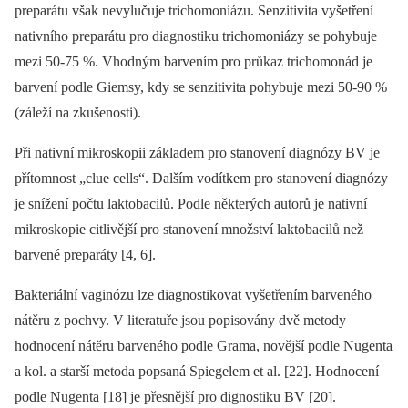
preparátu však nevylučuje trichomoniázu. Senzitivita vyšetření
nativního preparátu pro diagnostiku trichomoniázy se pohybuje
mezi 50-75 %. Vhodným barvením pro průkaz trichomonád je
barvení podle Giemsy, kdy se senzitivita pohybuje mezi 50-90 %
(záleží na zkušenosti).
Při nativní mikroskopii základem pro stanovení diagnózy BV je
přítomnost „clue cells“. Dalším vodítkem pro stanovení diagnózy
je snížení počtu laktobacilů. Podle některých autorů je nativní
mikroskopie citlivější pro stanovení množství laktobacilů než
barvené preparáty [4, 6].
Bakteriální vaginózu lze diagnostikovat vyšetřením barveného
nátěru z pochvy. V literatuře jsou popisovány dvě metody
hodnocení nátěru barveného podle Grama, novější podle Nugenta
a kol. a starší metoda popsaná Spiegelem et al. [22]. Hodnocení
podle Nugenta [18] je přesnější pro dignostiku BV [20].