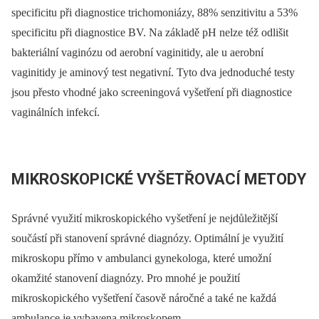
specificitu při diagnostice trichomoniázy, 88% senzitivitu a 53%
specificitu při diagnostice BV. Na základě pH nelze též odlišit
bakteriální vaginózu od aerobní vaginitidy, ale u aerobní
vaginitidy je aminový test negativní. Tyto dva jednoduché testy
jsou přesto vhodné jako screeningová vyšetření při diagnostice
vaginálních infekcí.
MIKROSKOPICKÉ VYŠETŘOVACÍ METODY
Správné využití mikroskopického vyšetření je nejdůležitější
součástí při stanovení správné diagnózy. Optimální je využití
mikroskopu přímo v ambulanci gynekologa, které umožní
okamžité stanovení diagnózy. Pro mnohé je použití
mikroskopického vyšetření časově náročné a také ne každá
ambulance je vybavena mikroskopem.