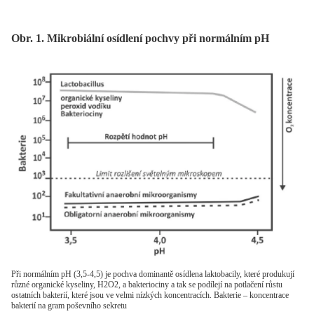
Obr. 1. Mikrobiální osídlení pochvy při normálním pH
Při normálním pH (3,5-4,5) je pochva dominantě osídlena laktobacily, které produkují
různé organické kyseliny, H2O2, a bakteriociny a tak se podílejí na potlačení růstu
ostatních bakterií, které jsou ve velmi nízkých koncentracích. Bakterie – koncentrace
bakterií na gram poševního sekretu