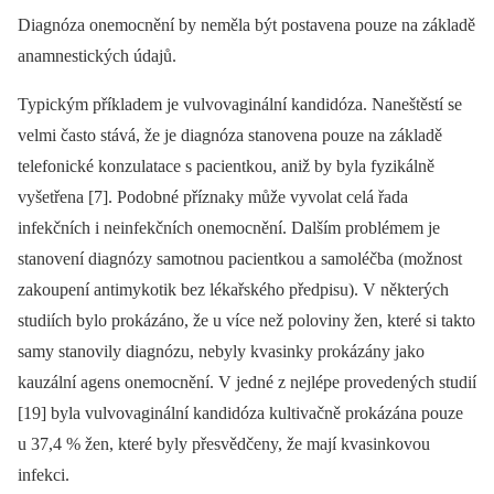
Diagnóza onemocnění by neměla být postavena pouze na základě
anamnestických údajů.
Typickým příkladem je vulvovaginální kandidóza. Naneštěstí se
velmi často stává, že je diagnóza stanovena pouze na základě
telefonické konzulatace s pacientkou, aniž by byla fyzikálně
vyšetřena [7]. Podobné příznaky může vyvolat celá řada
infekčních i neinfekčních onemocnění. Dalším problémem je
stanovení diagnózy samotnou pacientkou a samoléčba (možnost
zakoupení antimykotik bez lékařského předpisu). V některých
studiích bylo prokázáno, že u více než poloviny žen, které si takto
samy stanovily diagnózu, nebyly kvasinky prokázány jako
kauzální agens onemocnění. V jedné z nejlépe provedených studií
[19] byla vulvovaginální kandidóza kultivačně prokázána pouze
u 37,4 % žen, které byly přesvědčeny, že mají kvasinkovou
infekci.