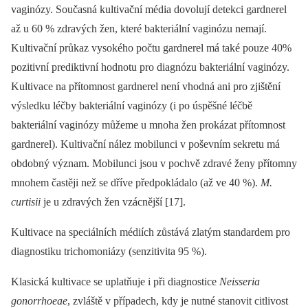
vaginózy. Současná kultivační média dovolují detekci gardnerel
až u 60 % zdravých žen, které bakteriální vaginózu nemají.
Kultivační průkaz vysokého počtu gardnerel má také pouze 40%
pozitivní prediktivní hodnotu pro diagnózu bakteriální vaginózy.
Kultivace na přítomnost gardnerel není vhodná ani pro zjištění
výsledku léčby bakteriální vaginózy (i po úspěšné léčbě
bakteriální vaginózy můžeme u mnoha žen prokázat přítomnost
gardnerel). Kultivační nález mobilunci v poševním sekretu má
obdobný význam. Mobilunci jsou v pochvě zdravé ženy přítomny
mnohem častěji než se dříve předpokládalo (až ve 40 %).
M.
curtisii
je u zdravých žen vzácnější [17].
Kultivace na speciálních médiích zůstává zlatým standardem pro
diagnostiku trichomoniázy (senzitivita 95 %).
Klasická kultivace se uplatňuje i při diagnostice
Neisseria
gonorrhoeae
, zvláště v případech, kdy je nutné stanovit citlivost