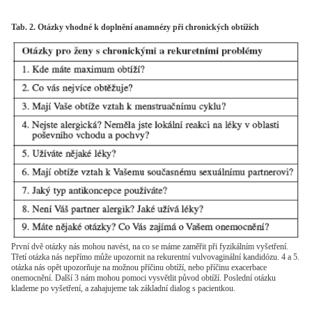
Tab. 2. Otázky vhodné k doplnění anamnézy při chronických obtížích
První dvě otázky nás mohou navést, na co se máme zaměřit při fyzikálním vyšetření.
Třetí otázka nás nepřímo může upozornit na rekurentní vulvovaginální kandidózu. 4 a 5.
otázka nás opět upozorňuje na možnou příčinu obtíží, nebo příčinu exacerbace
onemocnění. Další 3 nám mohou pomoci vysvětlit původ obtíží. Poslední otázku
klademe po vyšetření, a zahajujeme tak základní dialog s pacientkou.