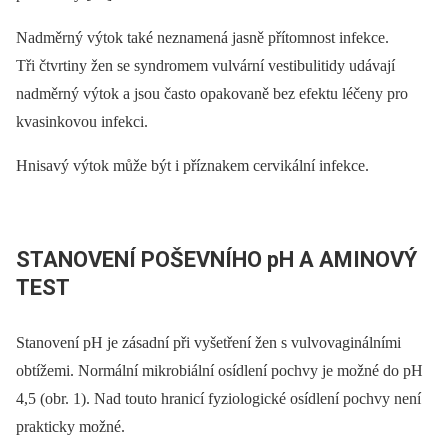
Nadměrný výtok také neznamená jasně přítomnost infekce.
Tři čtvrtiny žen se syndromem vulvární vestibulitidy udávají
nadměrný výtok a jsou často opakovaně bez efektu léčeny pro
kvasinkovou infekci.
Hnisavý výtok může být i příznakem cervikální infekce.
STANOVENÍ POŠEVNÍHO pH A AMINOVÝ
TEST
Stanovení pH je zásadní při vyšetření žen s vulvovaginálními
obtížemi. Normální mikrobiální osídlení pochvy je možné do pH
4,5 (obr. 1). Nad touto hranicí fyziologické osídlení pochvy není
prakticky možné.