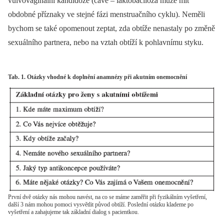
vulvovaginální kandidóze (cave –⁠ laktobacilóza může mít
obdobné příznaky ve stejné fázi menstruačního cyklu). Neměli
bychom se také opomenout zeptat, zda obtíže nenastaly po změně
sexuálního partnera, nebo na vztah obtíží k pohlavnímu styku.
Tab. 1. Otázky vhodné k doplnění anamnézy při akutním onemocnění
První dvě otázky nás mohou navést, na co se máme zaměřit při fyzikálním vyšetření,
další 3 nám mohou pomoci vysvětlit původ obtíží. Poslední otázku klademe po
vyšetření a zahajujeme tak základní dialog s pacientkou.