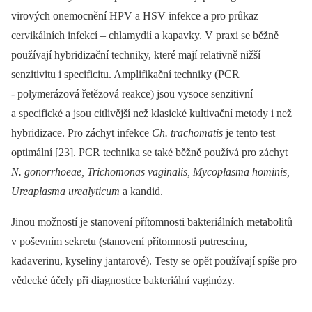
virových onemocnění HPV a HSV infekce a pro průkaz
cervikálních infekcí –⁠ chlamydií a kapavky. V praxi se běžně
používají hybridizační techniky, které mají relativně nižší
senzitivitu i specificitu. Amplifikační techniky (PCR
-⁠ polymerázová řetězová reakce) jsou vysoce senzitivní
a specifické a jsou citlivější než klasické kultivační metody i než
hybridizace. Pro záchyt infekce
Ch. trachomatis
je tento test
optimální [23]. PCR technika se také běžně používá pro záchyt
N. gonorrhoeae, Trichomonas vaginalis, Mycoplasma hominis,
Ureaplasma urealyticum
a kandid.
Jinou možností je stanovení přítomnosti bakteriálních metabolitů
v poševním sekretu (stanovení přítomnosti putrescinu,
kadaverinu, kyseliny jantarové). Testy se opět používají spíše pro
vědecké účely při diagnostice bakteriální vaginózy.