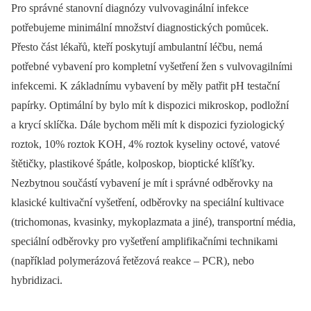
Pro správné stanovní diagnózy vulvovaginální infekce
potřebujeme minimální množství diagnostických pomůcek.
Přesto část lékařů, kteří poskytují ambulantní léčbu, nemá
potřebné vybavení pro kompletní vyšetření žen s vulvovagilními
infekcemi. K základnímu vybavení by měly patřit pH testační
papírky. Optimální by bylo mít k dispozici mikroskop, podložní
a krycí sklíčka. Dále bychom měli mít k dispozici fyziologický
roztok, 10% roztok KOH, 4% roztok kyseliny octové, vatové
štětičky, plastikové špátle, kolposkop, bioptické klíšťky.
Nezbytnou součástí vybavení je mít i správné odběrovky na
klasické kultivační vyšetření, odběrovky na speciální kultivace
(trichomonas, kvasinky, mykoplazmata a jiné), transportní média,
speciální odběrovky pro vyšetření amplifikačními technikami
(například polymerázová řetězová reakce –⁠ PCR), nebo
hybridizaci.