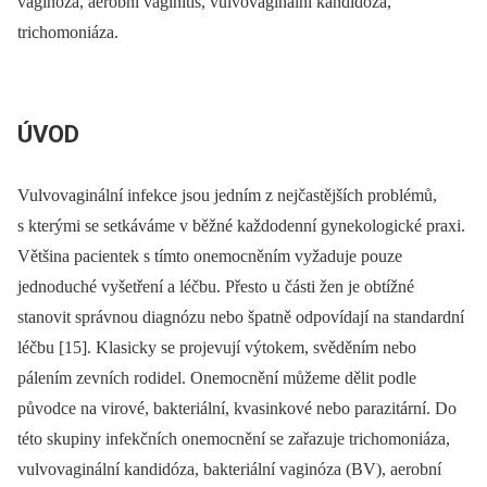
vaginóza, aerobní vaginitis, vulvovaginální kandidóza,
trichomoniáza.
ÚVOD
Vulvovaginální infekce jsou jedním z nejčastějších problémů,
s kterými se setkáváme v běžné každodenní gynekologické praxi.
Většina pacientek s tímto onemocněním vyžaduje pouze
jednoduché vyšetření a léčbu. Přesto u části žen je obtížné
stanovit správnou diagnózu nebo špatně odpovídají na standardní
léčbu [15]. Klasicky se projevují výtokem, svěděním nebo
pálením zevních rodidel. Onemocnění můžeme dělit podle
původce na virové, bakteriální, kvasinkové nebo parazitární. Do
této skupiny infekčních onemocnění se zařazuje trichomoniáza,
vulvovaginální kandidóza, bakteriální vaginóza (BV), aerobní