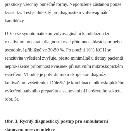
prakticky všechny buněčné formy. Neporušené zůstanou pouze
kvasinky. Test je důležitý pro diagnostiku vulvovaginální
kandidózy.
U žen se symptomatickou vulvovaginální kandidózou lze
v nativním preparátu diagnostikovat přítomnost blastospor nebo
pseudohyf přibližně ve 30-50 %. Po použití 10% KOH se
senzitivita vyšetření zvyšuje, přesto minimálně u třetiny pacientů
neprokážeme přítomnost kvasinek při nativním mikroskopickém
vyšetření. Vhodné je potvrdit mikroskopickou diagnózu
kultivačním vyšetřením. Důležitá je kombinace mikroskopického
vyšetření nativního preparátu a stanovení pH poševního sekretu
(obr. 3).
Obr. 3. Rychlý diagnostický postup pro ambulatorní
stanovení poševní infekce