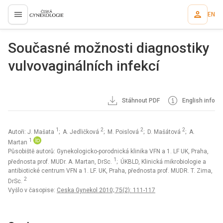
EN
proLékaře.cz
Současné možnosti diagnostiky
vulvovaginálních infekcí
Stáhnout PDF
English info
1
2
2
2
Autoři: J. Mašata
; A. Jedličková
; M. Poislová
; D. Mašátová
; A.
1
Martan
Působiště autorů: Gynekologicko-porodnická klinika VFN a 1. LF UK, Praha,
1
přednosta prof. MUDr. A. Martan, DrSc.
; ÚKBLD, Klinická mikrobiologie a
antibiotické centrum VFN a 1. LF. UK, Praha, přednosta prof. MUDR. T. Zima,
2
DrSc.
Vyšlo v časopise:
Ceska Gynekol 2010; 75(2): 111-117