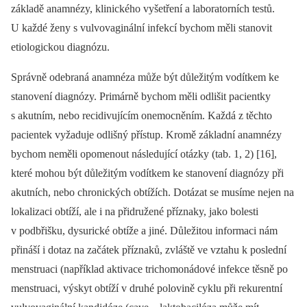
základě anamnézy, klinického vyšetření a laboratorních testů.
U každé ženy s vulvovaginální infekcí bychom měli stanovit
etiologickou diagnózu.
Správně odebraná anamnéza může být důležitým vodítkem ke
stanovení diagnózy. Primárně bychom měli odlišit pacientky
s akutním, nebo recidivujícím onemocněním. Každá z těchto
pacientek vyžaduje odlišný přístup. Kromě základní anamnézy
bychom neměli opomenout následující otázky (tab. 1, 2) [16],
které mohou být důležitým vodítkem ke stanovení diagnózy při
akutních, nebo chronických obtížích. Dotázat se musíme nejen na
lokalizaci obtíží, ale i na přidružené příznaky, jako bolesti
v podbřišku, dysurické obtíže a jiné. Důležitou informaci nám
přináší i dotaz na začátek příznaků, zvláště ve vztahu k poslední
menstruaci (například aktivace trichomonádové infekce těsně po
menstruaci, výskyt obtíží v druhé polovině cyklu při rekurentní