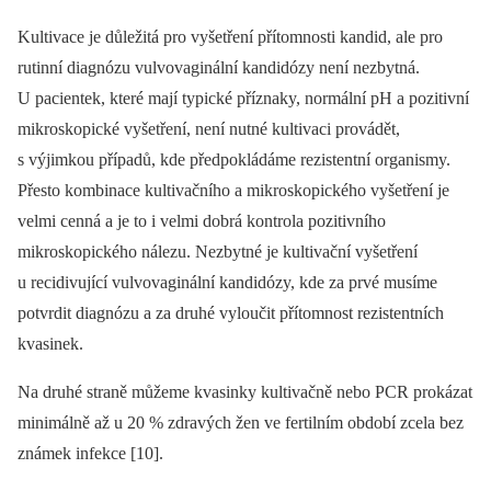
Kultivace je důležitá pro vyšetření přítomnosti kandid, ale pro
rutinní diagnózu vulvovaginální kandidózy není nezbytná.
U pacientek, které mají typické příznaky, normální pH a pozitivní
mikroskopické vyšetření, není nutné kultivaci provádět,
s výjimkou případů, kde předpokládáme rezistentní organismy.
Přesto kombinace kultivačního a mikroskopického vyšetření je
velmi cenná a je to i velmi dobrá kontrola pozitivního
mikroskopického nálezu. Nezbytné je kultivační vyšetření
u recidivující vulvovaginální kandidózy, kde za prvé musíme
potvrdit diagnózu a za druhé vyloučit přítomnost rezistentních
kvasinek.
Na druhé straně můžeme kvasinky kultivačně nebo PCR prokázat
minimálně až u 20 % zdravých žen ve fertilním období zcela bez
známek infekce [10].