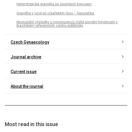
Heterotopická gravidita po spontánní koncepci
Gravidita v jizvě po císařském řezu – kazuistika
Neonatální výsledky u novorozenců nízké porodní hmotnosti v
brazilském referenčním centru polikliniky
Czech Gynaecology
Journal archive
Current issue
About the journal
Most read in this issue