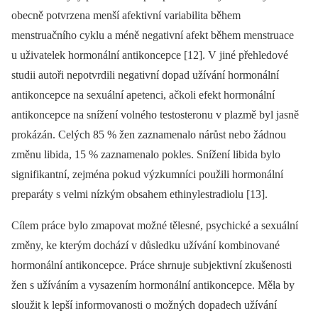
obecně potvrzena menší afektivní variabilita během
menstruačního cyklu a méně negativní afekt během menstruace
u uživatelek hormonální antikoncepce [12]. V jiné přehledové
studii autoři nepotvrdili negativní dopad užívání hormonální
antikoncepce na sexuální apetenci, ačkoli efekt hormonální
antikoncepce na snížení volného testosteronu v plazmě byl jasně
prokázán. Celých 85 % žen zaznamenalo nárůst nebo žádnou
změnu libida, 15 % zaznamenalo pokles. Snížení libida bylo
signifikantní, zejména pokud výzkumníci použili hormonální
preparáty s velmi nízkým obsahem ethinylestradiolu [13].
Cílem práce bylo zmapovat možné tělesné, psychické a sexuální
změny, ke kterým dochází v důsledku užívání kombinované
hormonální antikoncepce. Práce shrnuje subjektivní zkušenosti
žen s užíváním a vysazením hormonální antikoncepce. Měla by
sloužit k lepší informovanosti o možných dopadech užívání