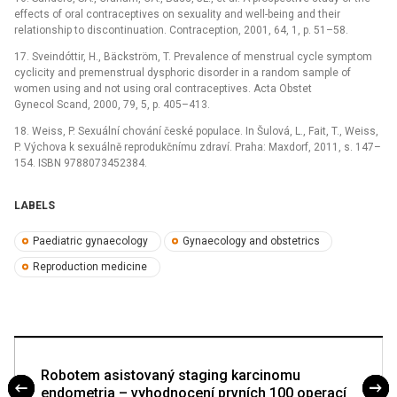
effects of oral contraceptives on sexuality and well-being and their
relationship to discontinuation. Contraception, 2001, 64, 1, p. 51–58.
17. Sveindóttir, H., Bäckström, T. Prevalence of menstrual cycle symptom
cyclicity and premenstrual dysphoric disorder in a random sample of
women using and not using oral contraceptives. Acta Obstet
Gynecol Scand, 2000, 79, 5, p. 405–413.
18. Weiss, P. Sexuální chování české populace. In Šulová, L., Fait, T., Weiss,
P. Výchova k sexuálně reprodukčnímu zdraví. Praha: Maxdorf, 2011, s. 147–
154. ISBN 9788073452384.
LABELS
Paediatric gynaecology
Gynaecology and obstetrics
Reproduction medicine
Robotem asistovaný staging karcinomu
endometria – vyhodnocení prvních 100 operací