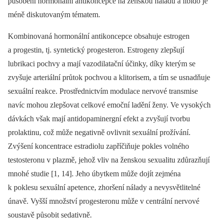
působení hormonální antikoncepce na ženskou náladu a libido je
méně diskutovaným tématem.
Kombinovaná hormonální antikoncepce obsahuje estrogen
a progestin, tj. syntetický progesteron. Estrogeny zlepšují
lubrikaci pochvy a mají vazodilatační účinky, díky kterým se
zvyšuje arteriální průtok pochvou a klitorisem, a tím se usnadňuje
sexuální reakce. Prostřednictvím modulace nervové transmise
navíc mohou zlepšovat celkové emoční ladění ženy. Ve vysokých
dávkách však mají antidopaminergní efekt a zvyšují tvorbu
prolaktinu, což může negativně ovlivnit sexuální prožívání.
Zvýšení koncentrace estradiolu zapříčiňuje pokles volného
testosteronu v plazmě, jehož vliv na ženskou sexualitu zdůrazňují
mnohé studie [1, 14]. Jeho úbytkem může dojít zejména
k poklesu sexuální apetence, zhoršení nálady a nevysvětlitelné
únavě. Vyšší množství progesteronu může v centrální nervové
soustavě působit sedativně.