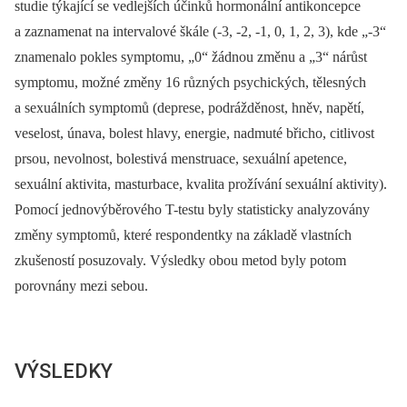
studie týkající se vedlejších účinků hormonální antikoncepce
a zaznamenat na intervalové škále (-3, -2, -1, 0, 1, 2, 3), kde „-3“
znamenalo pokles symptomu, „0“ žádnou změnu a „3“ nárůst
symptomu, možné změny 16 různých psychických, tělesných
a sexuálních symptomů (deprese, podrážděnost, hněv, napětí,
veselost, únava, bolest hlavy, energie, nadmuté břicho, citlivost
prsou, nevolnost, bolestivá menstruace, sexuální apetence,
sexuální aktivita, masturbace, kvalita prožívání sexuální aktivity).
Pomocí jednovýběrového T-testu byly statisticky analyzovány
změny symptomů, které respondentky na základě vlastních
zkušeností posuzovaly. Výsledky obou metod byly potom
porovnány mezi sebou.
VÝSLEDKY