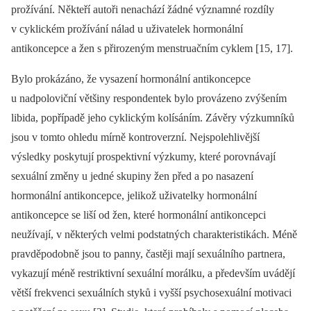
prožívání. Někteří autoři nenachází žádné významné rozdíly
v cyklickém prožívání nálad u uživatelek hormonální
antikoncepce a žen s přirozeným menstruačním cyklem [15, 17].
Bylo prokázáno, že vysazení hormonální antikoncepce
u nadpoloviční většiny respondentek bylo provázeno zvýšením
libida, popřípadě jeho cyklickým kolísáním. Závěry výzkumníků
jsou v tomto ohledu mírně kontroverzní. Nejspolehlivější
výsledky poskytují prospektivní výzkumy, které porovnávají
sexuální změny u jedné skupiny žen před a po nasazení
hormonální antikoncepce, jelikož uživatelky hormonální
antikoncepce se liší od žen, které hormonální antikoncepci
neužívají, v některých velmi podstatných charakteristikách. Méně
pravděpodobně jsou to panny, častěji mají sexuálního partnera,
vykazují méně restriktivní sexuální morálku, a především uvádějí
větší frekvenci sexuálních styků i vyšší psychosexuální motivaci