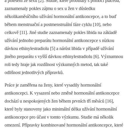
a potěšení ze sexu [2]. Studie, které probíhaly s pomocí placeba,
zaznamenaly pokles zájmu o sex u žen v důsledku
několikaměsíčního užívání hormonální antikoncepce, a to buď
během menstruační a postmenstruální fáze cyklu [10], nebo
celkově [11]. Jiné studie zaznamenaly pokles libida na základě
užívání jednoho preparátu hormonální antikoncepce s nízkou
dávkou ethinylestradiolu [5] a nárůst libida v případě užívání
jiného preparátu s vyšší dávkou ethinylestradiolu [6]. Významnou
roli tedy hraje jak rozdílnost výzkumných metod, tak také
odlišnost jednotlivých přípravků.
Práce je zaměřena na ženy, které vysadily hormonální
antikoncepci. K vysazení nebo změně hormonální antikoncepce
dochází u nespokojených žen během prvních tří měsíců [16],
které byly stanoveny jako minimální délka užívání hormonální
antikoncepce pro účast v tomto výzkumu. Studie má několik
omezení. Přípravky kombinované hormonální antikoncepce, které