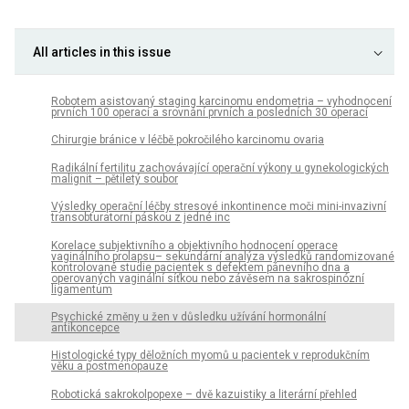
All articles in this issue
Robotem asistovaný staging karcinomu endometria – vyhodnocení
prvních 100 operací a srovnání prvních a posledních 30 operací
Chirurgie bránice v léčbě pokročilého karcinomu ovaria
Radikální fertilitu zachovávající operační výkony u gynekologických
malignit – pětiletý soubor
Výsledky operační léčby stresové inkontinence moči mini-invazivní
transobturatorní páskou z jedné inc
Korelace subjektivního a objektivního hodnocení operace
vaginálního prolapsu– sekundární analýza výsledků randomizované
kontrolované studie pacientek s defektem pánevního dna a
operovaných vaginální síťkou nebo závěsem na sakrospinózní
ligamentum
Psychické změny u žen v důsledku užívání hormonální
antikoncepce
Histologické typy děložních myomů u pacientek v reprodukčním
věku a postmenopauze
Robotická sakrokolpopexe – dvě kazuistiky a literární přehled