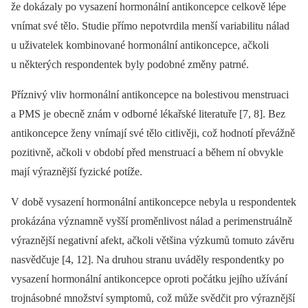
že dokázaly po vysazení hormonální antikoncepce celkově lépe
vnímat své tělo. Studie přímo nepotvrdila menší variabilitu nálad
u uživatelek kombinované hormonální antikoncepce, ačkoli
u některých respondentek byly podobné změny patrné.
Příznivý vliv hormonální antikoncepce na bolestivou menstruaci
a PMS je obecně znám v odborné lékařské literatuře [7, 8]. Bez
antikoncepce ženy vnímají své tělo citlivěji, což hodnotí převážně
pozitivně, ačkoli v období před menstruací a během ní obvykle
mají výraznější fyzické potíže.
V době vysazení hormonální antikoncepce nebyla u respondentek
prokázána významně vyšší proměnlivost nálad a perimenstruálně
výraznější negativní afekt, ačkoli většina výzkumů tomuto závěru
nasvědčuje [4, 12]. Na druhou stranu uváděly respondentky po
vysazení hormonální antikoncepce oproti počátku jejího užívání
trojnásobné množství symptomů, což může svědčit pro výraznější