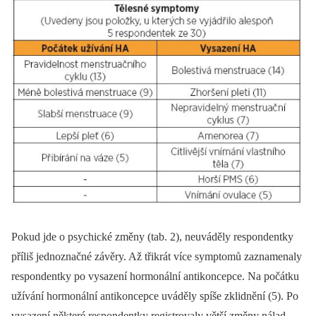
Pokud jde o psychické změny (tab. 2), neuváděly respondentky
příliš jednoznačné závěry. Až třikrát více symptomů zaznamenaly
respondentky po vysazení hormonální antikoncepce. Na počátku
užívání hormonální antikoncepce uváděly spíše zklidnění (5). Po
vysazení některé respondentky registrovaly větší změny nálad