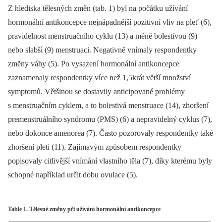
Z hlediska tělesných změn (tab. 1) byl na počátku užívání
hormonální antikoncepce nejnápadnější pozitivní vliv na pleť (6),
pravidelnost menstruačního cyklu (13) a méně bolestivou (9)
nebo slabší (9) menstruaci. Negativně vnímaly respondentky
změny váhy (5). Po vysazení hormonální antikoncepce
zaznamenaly respondentky více než 1,5krát větší množství
symptomů. Většinou se dostavily anticipované problémy
s menstruačním cyklem, a to bolestivá menstruace (14), zhoršení
premenstruálního syndromu (PMS) (6) a nepravidelný cyklus (7),
nebo dokonce amenorea (7). Často pozorovaly respondentky také
zhoršení pleti (11). Zajímavým způsobem respondentky
popisovaly citlivější vnímání vlastního těla (7), díky kterému byly
schopné například určit dobu ovulace (5).
Table 1. Tělesné změny při užívání hormonální antikoncepce