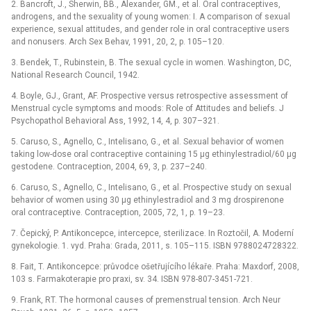
2. Bancroft, J., Sherwin, BB., Alexander, GM., et al. Oral contraceptives,
androgens, and the sexuality of young women: I. A comparison of sexual
experience, sexual attitudes, and gender role in oral contraceptive users
and nonusers. Arch Sex Behav, 1991, 20, 2, p. 105–120.
3. Bendek, T., Rubinstein, B. The sexual cycle in women. Washington, DC,
National Research Council, 1942.
4. Boyle, GJ., Grant, AF. Prospective versus retrospective assessment of
Menstrual cycle symptoms and moods: Role of Attitudes and beliefs. J
Psychopathol Behavioral Ass, 1992, 14, 4, p. 307–321.
5. Caruso, S., Agnello, C., Intelisano, G., et al. Sexual behavior of women
taking low-dose oral contraceptive containing 15 µg ethinylestradiol/60 µg
gestodene. Contraception, 2004, 69, 3, p. 237–240.
6. Caruso, S., Agnello, C., Intelisano, G., et al. Prospective study on sexual
behavior of women using 30 µg ethinylestradiol and 3 mg drospirenone
oral contraceptive. Contraception, 2005, 72, 1, p. 19–23.
7. Čepický, P. Antikoncepce, intercepce, sterilizace. In Roztočil, A. Moderní
gynekologie. 1. vyd. Praha: Grada, 2011, s. 105–115. ISBN 9788024728322.
8. Fait, T. Antikoncepce: průvodce ošetřujícího lékaře. Praha: Maxdorf, 2008,
103 s. Farmakoterapie pro praxi, sv. 34. ISBN 978-807-3451-721.
9. Frank, RT. The hormonal causes of premenstrual tension. Arch Neur