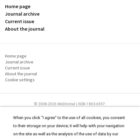
Home page
Journal archive
Current issue
About the journal
Home page
Journal archive
Current issue
About the journal
Cookie settings
© 2008-2026 MeDitorial | ISSN 1803-6597
The content of this site is intended for health care professionals
Terms of
Use
and
cookies statement
.
When you click "I agree" to the use of all cookies, you consent
to their storage on your device; it will help with your navigation
on the site as well as the analysis of the use of data by our