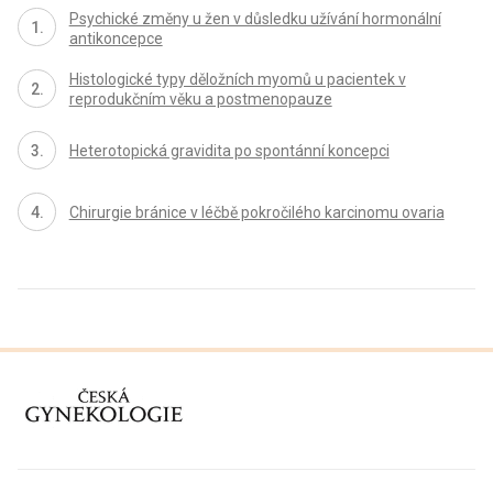
Psychické změny u žen v důsledku užívání hormonální
antikoncepce
Histologické typy děložních myomů u pacientek v
reprodukčním věku a postmenopauze
Heterotopická gravidita po spontánní koncepci
Chirurgie bránice v léčbě pokročilého karcinomu ovaria
proLékaře.cz