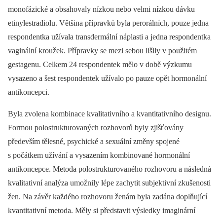
monofázické a obsahovaly nízkou nebo velmi nízkou dávku
etinylestradiolu. Většina přípravků byla perorálních, pouze jedna
respondentka užívala transdermální náplasti a jedna respondentka
vaginální kroužek. Přípravky se mezi sebou lišily v použitém
gestagenu. Celkem 24 respondentek mělo v době výzkumu
vysazeno a šest respondentek užívalo po pauze opět hormonální
antikoncepci.
Byla zvolena kombinace kvalitativního a kvantitativního designu.
Formou polostrukturovaných rozhovorů byly zjišťovány
především tělesné, psychické a sexuální změny spojené
s počátkem užívání a vysazením kombinované hormonální
antikoncepce. Metoda polostrukturovaného rozhovoru a následná
kvalitativní analýza umožnily lépe zachytit subjektivní zkušenosti
žen. Na závěr každého rozhovoru ženám byla zadána doplňující
kvantitativní metoda. Měly si představit výsledky imaginární