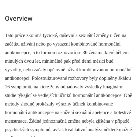
Overview
Tato práce zkoumá fyzické, duševní a sexuální změny u žen na
začátku užívání nebo po vysazení kombinované hormonální
antikoncepce, a to formou rozhovorů se 30 ženami, které během
minulých dvou let, minimálně pak před třemi měsíci buď
vysadily, nebo začaly opětovně užívat kombinovanou hormonální
antikoncepci. Polostrukturované rozhovory byly doplněny škálou
16 symptomů, na které ženy odhadovaly výsledky imaginární
studie týkající se vedlejších účinků hormonální antikoncepce. Obě
metody shodně prokázaly výrazný účinek kombinované
hormonální antikoncepce na snížení sexuální apetence a bolestivé
menstruace. Žádná jednoznačná změna nebyla zjištěna v případě
psychických symptomů, avšak kvalitativní analýza některé možné