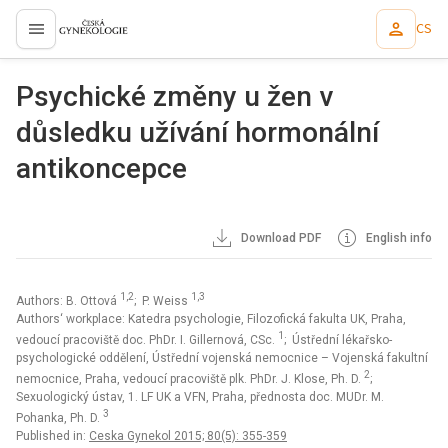
CS
proLékaře.cz
Psychické změny u žen v
důsledku užívání hormonální
antikoncepce
Download PDF
English info
1,2
1,3
Authors: B. Ottová
; P. Weiss
Authors‘ workplace: Katedra psychologie, Filozofická fakulta UK, Praha,
1
vedoucí pracoviště doc. PhDr. I. Gillernová, CSc.
; Ústřední lékařsko-
psychologické oddělení, Ústřední vojenská nemocnice – Vojenská fakultní
2
nemocnice, Praha, vedoucí pracoviště plk. PhDr. J. Klose, Ph. D.
;
Sexuologický ústav, 1. LF UK a VFN, Praha, přednosta doc. MUDr. M.
3
Pohanka, Ph. D.
Published in:
Ceska Gynekol 2015; 80(5): 355-359