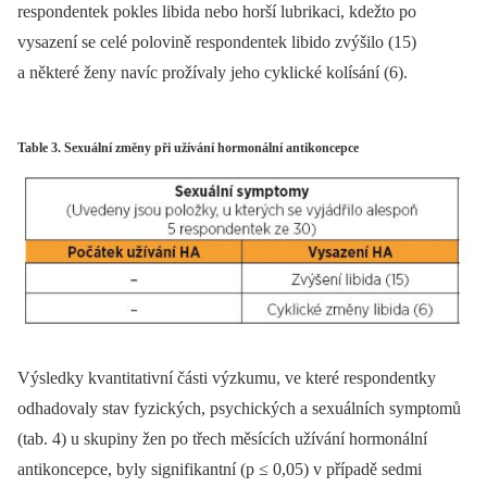
respondentek pokles libida nebo horší lubrikaci, kdežto po
vysazení se celé polovině respondentek libido zvýšilo (15)
a některé ženy navíc prožívaly jeho cyklické kolísání (6).
Table 3. Sexuální změny při užívání hormonální antikoncepce
Výsledky kvantitativní části výzkumu, ve které respondentky
odhadovaly stav fyzických, psychických a sexuálních symptomů
(tab. 4) u skupiny žen po třech měsících užívání hormonální
antikoncepce, byly signifikantní (p ≤ 0,05) v případě sedmi