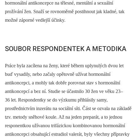
hormonální antikoncepce na tělesné, mentální a sexuální
prožívání žen. Snaží se rovnoměrně postihnout jak kladné, tak
možné záporné vedlejší účinky.
SOUBOR RESPONDENTEK A METODIKA
Práce byla zacílena na ženy, které během uplynulých dvou let
buď vysadily, nebo začaly opětovně užívat hormonální
antikoncepci, a mohly tak dobře porovnat stav s hormonální
antikoncepcí a bez ní. Studie se účastnilo 30 žen ve věku 23–
36 let. Respondentky se do výzkumu přihlásily samy,
prostřednictvím inzerátu na sociální síti. Část se ozvala na základě
tzv. metody sněhové koule. Až na jeden preparát, a to jednou
responentkou užívanou trifázickou kombinovanou hormonální
antikoncepci obsahující estradiol valerát, byly všechny přípravky