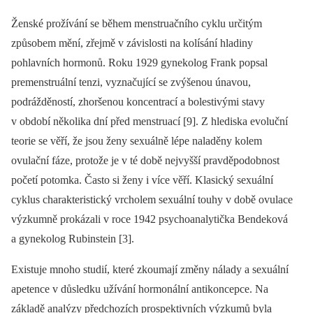
Ženské prožívání se během menstruačního cyklu určitým
způsobem mění, zřejmě v závislosti na kolísání hladiny
pohlavních hormonů. Roku 1929 gynekolog Frank popsal
premenstruální tenzi, vyznačující se zvýšenou únavou,
podrážděností, zhoršenou koncentrací a bolestivými stavy
v období několika dní před menstruací [9]. Z hlediska evoluční
teorie se věří, že jsou ženy sexuálně lépe naladěny kolem
ovulační fáze, protože je v té době nejvyšší pravděpodobnost
početí potomka. Často si ženy i více věří. Klasický sexuální
cyklus charakteristický vrcholem sexuální touhy v době ovulace
výzkumně prokázali v roce 1942 psychoanalytička Bendeková
a gynekolog Rubinstein [3].
Existuje mnoho studií, které zkoumají změny nálady a sexuální
apetence v důsledku užívání hormonální antikoncepce. Na
základě analýzy předchozích prospektivních výzkumů byla