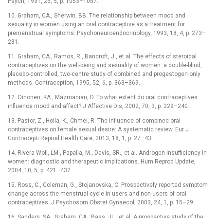
Psych, 1931, 26, 5, p. 1053–1057.
10. Graham, CA., Sherwin, BB. The relationship between mood and
sexuality in women using an oral contraceptive as a treatment for
premenstrual symptoms. Psychoneuroendocrinology, 1993, 18, 4, p. 273–
281.
11. Graham, CA., Ramos, R., Bancroft, J., et al. The effects of steroidal
contraceptives on the well-being and sexuality of women: a double-blind,
placebo-controlled, two-centre study of combined and progestogen-only
methods. Contraception, 1995, 52, 6, p. 363–369.
12. Oinonen, KA., Mazmanian, D. To what extent do oral contraceptives
influence mood and affect? J Affective Dis, 2002, 70, 3, p. 229–240.
13. Pastor, Z., Holla, K., Chmel, R. The influence of combined oral
contraceptives on female sexual desire: A systematic review. Eur J
Contracepti Reprod Health Care, 2013, 18, 1, p. 27–43.
14. Rivera-Woll, LM., Papalia, M., Davis, SR., et al. Androgen insufficiency in
women: diagnostic and therapeutic implications. Hum Reprod Update,
2004, 10, 5, p. 421–432.
15. Ross, C., Coleman, G., Stojanovska, C. Prospectively reported symptom
change across the menstrual cycle in users and non-users of oral
contraceptives. J Psychosom Obstet Gynaecol, 2003, 24, 1, p. 15–29.
16. Sanders, SA., Graham, CA., Bass, JL., et al. A prospective study of the