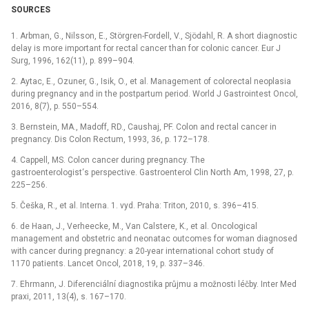
SOURCES
1. Arbman, G., Nilsson, E., Störgren-Fordell, V., Sjödahl, R. A short diagnostic
delay is more important for rectal cancer than for colonic cancer. Eur J
Surg, 1996, 162(11), p. 899–904.
2. Aytac, E., Ozuner, G., Isik, O., et al. Management of colorectal neoplasia
during pregnancy and in the postpartum period. World J Gastrointest Oncol,
2016, 8(7), p. 550–554.
3. Bernstein, MA., Madoff, RD., Caushaj, PF. Colon and rectal cancer in
pregnancy. Dis Colon Rectum, 1993, 36, p. 172–178.
4. Cappell, MS. Colon cancer during pregnancy. The
gastroenterologist‘s perspective. Gastroenterol Clin North Am, 1998, 27, p.
225–256.
5. Češka, R., et al. Interna. 1. vyd. Praha: Triton, 2010, s. 396–415.
6. de Haan, J., Verheecke, M., Van Calstere, K., et al. Oncological
management and obstetric and neonatac outcomes for woman diagnosed
with cancer during pregnancy: a 20-year international cohort study of
1170 patients. Lancet Oncol, 2018, 19, p. 337–346.
7. Ehrmann, J. Diferenciální diagnostika průjmu a možnosti léčby. Inter Med
praxi, 2011, 13(4), s. 167–170.