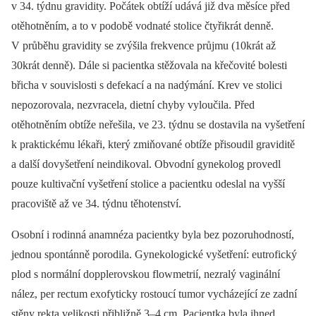
v 34. týdnu gravidity. Počátek obtíží udává již dva měsíce před
otěhotněním, a to v podobě vodnaté stolice čtyřikrát denně.
V průběhu gravidity se zvýšila frekvence průjmu (10krát až
30krát denně). Dále si pacientka stěžovala na křečovité bolesti
břicha v souvislosti s defekací a na nadýmání. Krev ve stolici
nepozorovala, nezvracela, dietní chyby vyloučila. Před
otěhotněním obtíže neřešila, ve 23. týdnu se dostavila na vyšetření
k praktickému lékaři, který zmiňované obtíže přisoudil graviditě
a další dovyšetření neindikoval. Obvodní gynekolog provedl
pouze kultivační vyšetření stolice a pacientku odeslal na vyšší
pracoviště až ve 34. týdnu těhotenství.
Osobní i rodinná anamnéza pacientky byla bez pozoruhodností,
jednou spontánně porodila. Gynekologické vyšetření: eutrofický
plod s normální dopplerovskou flowmetrií, nezralý vaginální
nález, per rectum exofyticky rostoucí tumor vycházející ze zadní
stěny rekta velikosti přibližně 3–4 cm. Pacientka byla ihned