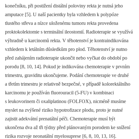
konečníku, při postižení distální poloviny rekta je nutná jeho
amputace [5]. U naší pacientky byla vzhledem k polypóze
tlustého střeva a nízce uloženému tumoru rekta provedena
proktokolektomie s terminální ileostomií. Radioterapie se využívá
výhradně u karcinomů rekta. V těhotenství je kontraindikována
vzhledem k letálním důsledkům pro plod. Těhotenství je nutno
před zahájením radioterapie ukončit nebo vyčkat do období po
porodu [8, 10, 14]. Pokud je indikována chemoterapie v prvním
trimestru, graviditu ukončujeme. Podání chemoterapie ve druhé
a třetím trimestru je relativně bezpečné, v případě kolorektálního
karcinomu je používán fluorouracil (5-FU) v kombinaci
s leukovorinem či oxaliplatinou (FOLFOX), nicméně musíme
myslet na zvýšené riziko hypotrofizace plodu, proto je nutné
zajistit adekvátní prenatální péči. Chemoterapie musí být
ukončena dva až tři týdny před plánovaným porodem ke snížení
rizika rozvoje neonatální myelosuprese [6, 8, 10, 13, 16].