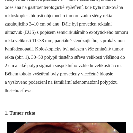
odeslána na gastroenterologické vyšetření, kde byla indikována
rektoskopie s biopsií objemného tumoru zadní stěny rekta
zasahujícího 3–10 cm od anu. Dále byl proveden rektální
ultrazvuk (EUS) s popisem semicirkulárního exofytického tumoru
rekta velikosti 11×38 mm, parciálně stenózujícího, s prokázanou
lymfadenopatií. Koloskopicky byl nalezen výše zmíněný tumor
rekta (obr. 1), 30–50 polypů tlustého střeva velikosti většinou do
2 cm a také polyp sigmatu suspektního vzhledu velikosti 5 cm.
Během tohoto vyšetření byly provedeny vícečetné biopsie
a vysloveno podezření na familiární adenomatózní polypózu
tlustého střeva.
1. Tumor rekta