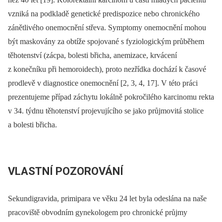
vzniká na podkladě genetické predispozice nebo chronického
zánětlivého onemocnění střeva. Symptomy onemocnění mohou
být maskovány za obtíže spojované s fyziologickým průběhem
těhotenství (zácpa, bolesti břicha, anemizace, krvácení
z konečníku při hemoroidech), proto nezřídka dochází k časové
prodlevě v diagnostice onemocnění [2, 3, 4, 17]. V této práci
prezentujeme případ záchytu lokálně pokročilého karcinomu rekta
v 34. týdnu těhotenství projevujícího se jako průjmovitá stolice
a bolesti břicha.
VLASTNÍ POZOROVÁNÍ
Sekundigravida, primipara ve věku 24 let byla odeslána na naše
pracoviště obvodním gynekologem pro chronické průjmy