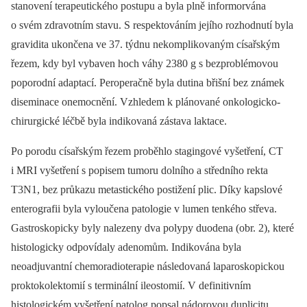
stanovení terapeutického postupu a byla plně informorvána
o svém zdravotním stavu. S respektováním jejího rozhodnutí byla
gravidita ukončena ve 37. týdnu nekomplikovaným císařským
řezem, kdy byl vybaven hoch váhy 2380 g s bezproblémovou
poporodní adaptací. Peroperačně byla dutina břišní bez známek
diseminace onemocnění. Vzhledem k plánované onkologicko-
chirurgické léčbě byla indikovaná zástava laktace.
Po porodu císařským řezem proběhlo stagingové vyšetření, CT
i MRI vyšetření s popisem tumoru dolního a středního rekta
T3N1, bez průkazu metastického postižení plic. Díky kapslové
enterografii byla vyloučena patologie v lumen tenkého střeva.
Gastroskopicky byly nalezeny dva polypy duodena (obr. 2), které
histologicky odpovídaly adenomům. Indikována byla
neoadjuvantní chemoradioterapie následovaná laparoskopickou
proktokolektomií s terminální ileostomií. V definitivním
histologickém vyšetření patolog popsal nádorovou duplicitu,