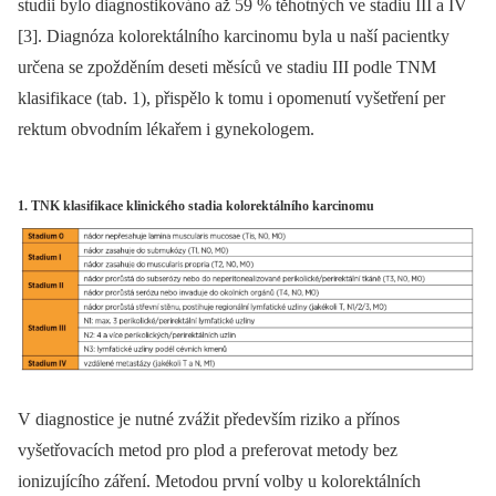
studii bylo diagnostikováno až 59 % těhotných ve stadiu III a IV
[3]. Diagnóza kolorektálního karcinomu byla u naší pacientky
určena se zpožděním deseti měsíců ve stadiu III podle TNM
klasifikace (tab. 1), přispělo k tomu i opomenutí vyšetření per
rektum obvodním lékařem i gynekologem.
1. TNK klasifikace klinického stadia kolorektálního karcinomu
V diagnostice je nutné zvážit především riziko a přínos
vyšetřovacích metod pro plod a preferovat metody bez
ionizujícího záření. Metodou první volby u kolorektálních