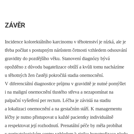
ZÁVĚR
Incidence kolorektálního karcinomu v těhotenství je nízká, ale je
třeba počítat s postupným nárůstem četnosti vzhledem odsouvání
gravidity do pozdějšího věku. Stanovení diagnózy bývá
opožděno z důvodu bagatelizace obtíží a kvůli tomu nacházíme
u těhotných žen častěji pokročilá stadia onemocnění.
V diferenciální diagnostice průjmu v graviditě je nutné pomýšlet
i na maligní onemocnění tlustého střeva a nezapomínat na
palpační vyšetření per rectum. Léčba je závislá na stadiu
a lokalizaci onemocnění a na gestačním stáří. K managementu
léčby je nutno přistupovat u každé pacientky individuálně
a respektovat její rozhodnutí. Prenatální péče by měla probíhat
v perinatologickém centru vzhledem k riziku hypotrofizace plodu