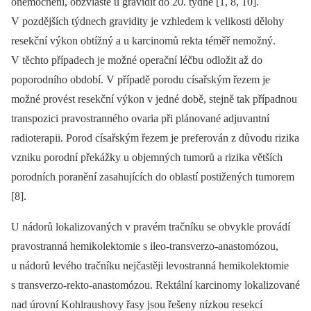
onemocnění, obzvláště u gravidit do 20. týdne [1, 8, 10].
V pozdějších týdnech gravidity je vzhledem k velikosti dělohy
resekční výkon obtížný a u karcinomů rekta téměř nemožný.
V těchto případech je možné operační léčbu odložit až do
poporodního období. V případě porodu císařským řezem je
možné provést resekční výkon v jedné době, stejně tak případnou
transpozici pravostranného ovaria při plánované adjuvantní
radioterapii. Porod císařským řezem je preferován z důvodu rizika
vzniku porodní překážky u objemných tumorů a rizika větších
porodních poranění zasahujících do oblastí postižených tumorem
[8].
U nádorů lokalizovaných v pravém tračníku se obvykle provádí
pravostranná hemikolektomie s ileo-transverzo-anastomózou,
u nádorů levého tračníku nejčastěji levostranná hemikolektomie
s transverzo-rekto-anastomózou. Rektální karcinomy lokalizované
nad úrovní Kohlraushovy řasy jsou řešeny nízkou resekcí