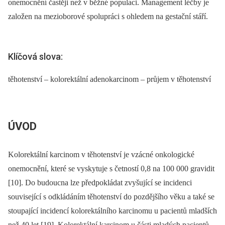
onemocnění častěji než v běžné populaci. Management léčby je
založen na mezioborové spolupráci s ohledem na gestační stáří.
Klíčová slova:
těhotenství – kolorektální adenokarcinom – průjem v těhotenství
ÚVOD
Kolorektální karcinom v těhotenství je vzácné onkologické
onemocnění, které se vyskytuje s četností 0,8 na 100 000 gravidit
[10]. Do budoucna lze předpokládat zvyšující se incidenci
související s odkládáním těhotenství do pozdějšího věku a také se
stoupající incidencí kolorektálního karcinomu u pacientů mladších
než 40 let [19]. Kolorektální karcinom u části mladých pacientů