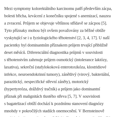
Mezi symptomy kolorektálního karcinomu patří především zácpa,
bolesti břicha, krvácení z konečníku spojené s anemizací, nauzea
a zvracení. Průjem se objevuje většinou střídavě se zácpou [5].
Tyto příznaky mohou být ovšem považovány za běžné obtíže
vyskytující se i u fyziologického těhotenství [2, 3, 4, 17]. U naší
pacientky byl dominantním příznakem průjem trvající přibližně
deset měsíců. Diferenciální diagnostika průjmů v souvislosti
s těhotenstvím zahrnuje průjem osmotický (intolerance laktózy,
laxativa), sekreční (stafylokoková enterotoxikóza, klostridiové
infekce, neuroendokrinní tumory), zánětlivý (virový, bakteriální,
parazitický, nespecifické střevní záněty), motorický
(hypertyreóza, dráždivý tračník) a průjem jako dominantní
příznak při malignitách tlustého střeva [5, 7]. V souvislosti
s bagatelizací obtíží dochází k pozdnímu stanovení diagnózy
mnohdy v pokročilých stadiích onemocnění. V Bernsteinově