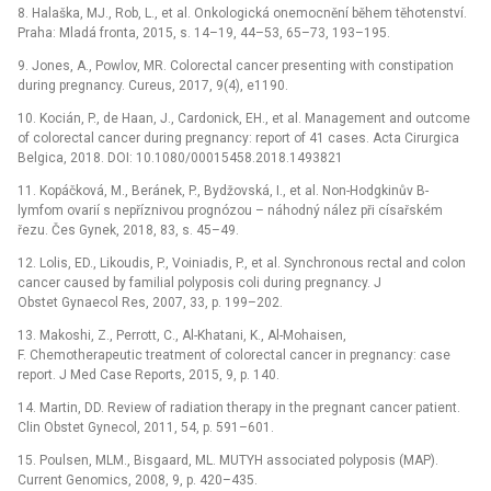
8. Halaška, MJ., Rob, L., et al. Onkologická onemocnění během těhotenství.
Praha: Mladá fronta, 2015, s. 14–19, 44–53, 65–73, 193–195.
9. Jones, A., Powlov, MR. Colorectal cancer presenting with constipation
during pregnancy. Cureus, 2017, 9(4), e1190.
10. Kocián, P., de Haan, J., Cardonick, EH., et al. Management and outcome
of colorectal cancer during pregnancy: report of 41 cases. Acta Cirurgica
Belgica, 2018. DOI: 10.1080/00015458.2018.1493821
11. Kopáčková, M., Beránek, P., Bydžovská, I., et al. Non-Hodgkinův B-
lymfom ovarií s nepříznivou prognózou –⁠ náhodný nález při císařském
řezu. Čes Gynek, 2018, 83, s. 45–49.
12. Lolis, ED., Likoudis, P., Voiniadis, P., et al. Synchronous rectal and colon
cancer caused by familial polyposis coli during pregnancy. J
Obstet Gynaecol Res, 2007, 33, p. 199–202.
13. Makoshi, Z., Perrott, C., Al-Khatani, K., Al-Mohaisen,
F. Chemotherapeutic treatment of colorectal cancer in pregnancy: case
report. J Med Case Reports, 2015, 9, p. 140.
14. Martin, DD. Review of radiation therapy in the pregnant cancer patient.
Clin Obstet Gynecol, 2011, 54, p. 591–601.
15. Poulsen, MLM., Bisgaard, ML. MUTYH associated polyposis (MAP).
Current Genomics, 2008, 9, p. 420–435.