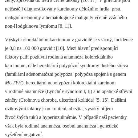
ženy, zpravidla do třetí a čtvrté dekády [16, 17]. V graviditě jsou
nejčastěji diagnostikovány karcinomy děložního hrdla, prsu,
maligní melanomy a hematologické malignity včetně vzácného
non-Hodgkinova lymfomu [8, 11].
Výskyt kolorektálního karcinomu v graviditě je vzácný, incidence
je 0,8 na 100 000 gravidit [10]. Mezi hlavní predisponující
faktory patří pozitivní rodinná anamnéza kolorektálního
karcinomu, dále hereditární polypózní syndromy tlustého střeva
(familiární adenomatózní polypóza, polypóza spojená s genem
MUTYH
), hereditární nepolypózní kolorektální karcinom
v rodinné anamnéze (Lynchův syndrom I, II) a idiopatické střevní
záněty (Crohnova choroba, ulcerózní kolitida) [5, 15]. Dalšími
rizikovými faktory jsou kouření, obezita, vysoký příjem
živočišných tuků a hyperinzulinémie. V případě naší pacientky
však byla rodinná anamnéza, osobní anamnéza i genetické
vyšetření negativní.