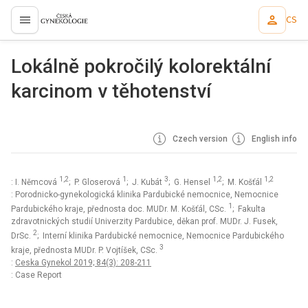
CS
proLékaře.cz
Lokálně pokročilý kolorektální
karcinom v těhotenství
Czech version
English info
1,2
1
3
1,2
1,2
: I. Němcová
; P. Gloserová
; J. Kubát
; G. Hensel
; M. Košťál
: Porodnicko-gynekologická klinika Pardubické nemocnice, Nemocnice
1
Pardubického kraje, přednosta doc. MUDr. M. Košťál, CSc.
; Fakulta
zdravotnických studií Univerzity Pardubice, děkan prof. MUDr. J. Fusek,
2
DrSc.
; Interní klinika Pardubické nemocnice, Nemocnice Pardubického
3
kraje, přednosta MUDr. P. Vojtíšek, CSc.
:
Ceska Gynekol 2019; 84(3): 208-211
: Case Report