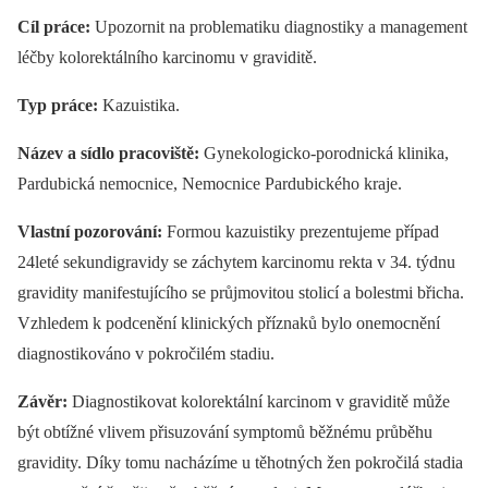
Cíl práce:
Upozornit na problematiku diagnostiky a management
léčby kolorektálního karcinomu v graviditě.
Typ práce:
Kazuistika.
Název a sídlo pracoviště:
Gynekologicko-porodnická klinika,
Pardubická nemocnice, Nemocnice Pardubického kraje.
Vlastní pozorování:
Formou kazuistiky prezentujeme případ
24leté sekundigravidy se záchytem karcinomu rekta v 34. týdnu
gravidity manifestujícího se průjmovitou stolicí a bolestmi břicha.
Vzhledem k podcenění klinických příznaků bylo onemocnění
diagnostikováno v pokročilém stadiu.
Závěr:
Diagnostikovat kolorektální karcinom v graviditě může
být obtížné vlivem přisuzování symptomů běžnému průběhu
gravidity. Díky tomu nacházíme u těhotných žen pokročilá stadia