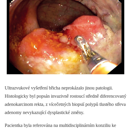
Ultrazvukové vyšetření břicha neprokázalo jinou patologii.
Histologicky byl popsán invazivně rostoucí středně diferencovaný
adenokarcinom rekta, z vícečetných biopsií polypů tlustého střeva
adenomy nevykazující dysplastické změny.
Pacientka byla referována na multidisciplinárním konziliu ke