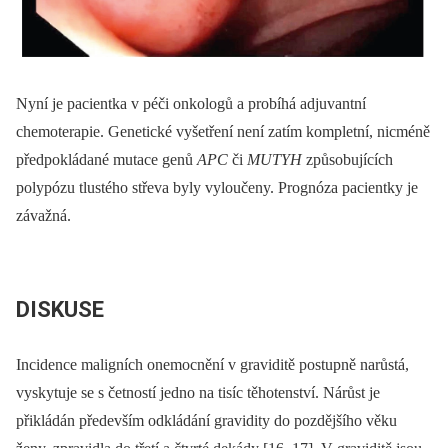
Nyní je pacientka v péči onkologů a probíhá adjuvantní
chemoterapie. Genetické vyšetření není zatím kompletní, nicméně
předpokládané mutace genů
APC
či
MUTYH
způsobujících
polypózu tlustého střeva byly vyloučeny. Prognóza pacientky je
závažná.
DISKUSE
Incidence maligních onemocnění v graviditě postupně narůstá,
vyskytuje se s četností jedno na tisíc těhotenství. Nárůst je
přikládán především odkládání gravidity do pozdějšího věku