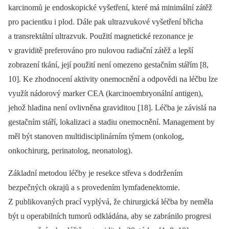
karcinomů je endoskopické vyšetření, které má minimální zátěž
pro pacientku i plod. Dále pak ultrazvukové vyšetření břicha
a transrektální ultrazvuk. Použití magnetické rezonance je
v graviditě preferováno pro nulovou radiační zátěž a lepší
zobrazení tkání, její použití není omezeno gestačním stářím [8,
10]. Ke zhodnocení aktivity onemocnění a odpovědi na léčbu lze
využít nádorový marker CEA (karcinoembryonální antigen),
jehož hladina není ovlivněna graviditou [18]. Léčba je závislá na
gestačním stáří, lokalizaci a stadiu onemocnění. Management by
měl být stanoven multidisciplinárním týmem (onkolog,
onkochirurg, perinatolog, neonatolog).
Základní metodou léčby je resekce střeva s dodržením
bezpečných okrajů a s provedením lymfadenektomie.
Z publikovaných prací vyplývá, že chirurgická léčba by neměla
být u operabilních tumorů odkládána, aby se zabránilo progresi