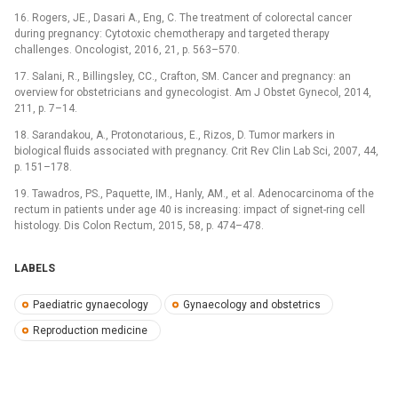
16. Rogers, JE., Dasari A., Eng, C. The treatment of colorectal cancer
during pregnancy: Cytotoxic chemotherapy and targeted therapy
challenges. Oncologist, 2016, 21, p. 563–570.
17. Salani, R., Billingsley, CC., Crafton, SM. Cancer and pregnancy: an
overview for obstetricians and gynecologist. Am J Obstet Gynecol, 2014,
211, p. 7–14.
18. Sarandakou, A., Protonotarious, E., Rizos, D. Tumor markers in
biological fluids associated with pregnancy. Crit Rev Clin Lab Sci, 2007, 44,
p. 151–178.
19. Tawadros, PS., Paquette, IM., Hanly, AM., et al. Adenocarcinoma of the
rectum in patients under age 40 is increasing: impact of signet-ring cell
histology. Dis Colon Rectum, 2015, 58, p. 474–478.
LABELS
Paediatric gynaecology
Gynaecology and obstetrics
Reproduction medicine