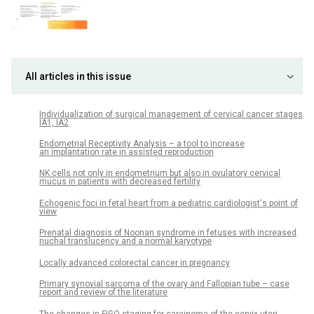
All articles in this issue
Individualization of surgical management of cervical cancer stages
IA1, IA2
Endometrial Receptivity Analysis – a tool to increase
an implantation rate in assisted reproduction
NK cells not only in endometrium but also in ovulatory cervical
mucus in patients with decreased fertility
Echogenic foci in fetal heart from a pediatric cardiologist‘s point of
view
Prenatal diagnosis of Noonan syndrome in fetuses with increased
nuchal translucency and a normal karyotype
Locally advanced colorectal cancer in pregnancy
Primary synovial sarcoma of the ovary and Fallopian tube – case
report and review of the literature
The changes in FIGO staging for carcinoma of the cervix uteri