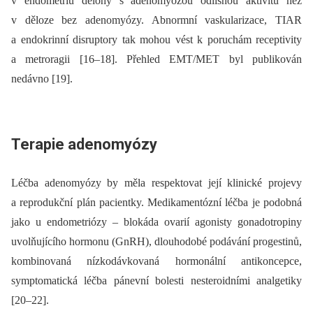
v endometriu dělohy s adenomyózou odlišnou aktivitu než
v děloze bez adenomyózy. Abnormní vaskularizace, TIAR
a endokrinní disruptory tak mohou vést k poruchám receptivity
a metroragii [16–18]. Přehled EMT/MET byl publikován
nedávno [19].
Terapie adenomyózy
Léčba adenomyózy by měla respektovat její klinické projevy
a reprodukční plán pacientky. Medikamentózní léčba je podobná
jako u endometriózy –⁠ blokáda ovarií agonisty gonadotropiny
uvolňujícího hormonu (GnRH), dlouhodobé podávání progestinů,
kombinovaná nízkodávkovaná hormonální antikoncepce,
symptomatická léčba pánevní bolesti nesteroidními analgetiky
[20–22].