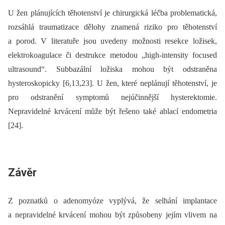
U žen plánujících těhotenství je chirurgická léčba problematická,
rozsáhlá traumatizace dělohy znamená riziko pro těhotenství
a porod. V literatuře jsou uvedeny možnosti resekce ložisek,
elektrokoagulace či destrukce metodou „high-intensity focused
ultrasound“. Subbazální ložiska mohou být odstraněna
hysteroskopicky [6,13,23]. U žen, které neplánují těhotenství, je
pro odstranění symptomů nejúčinnější hysterektomie.
Nepravidelné krvácení může být řešeno také ablací endometria
[24].
Závěr
Z poznatků o adenomyóze vyplývá, že selhání implantace
a nepravidelné krvácení mohou být způsobeny jejím vlivem na