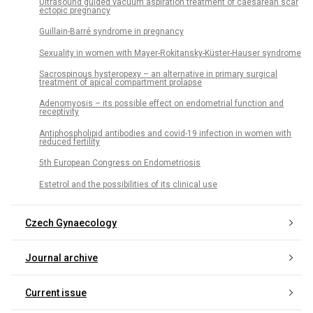
Ultrasound guided vacuum aspiration treatment of caesarean scar
ectopic pregnancy
Guillain-Barré syndrome in pregnancy
Sexuality in women with Mayer-Rokitansky-Küster-Hauser syndrome
Sacrospinous hysteropexy – an alternative in primary surgical
treatment of apical compartment prolapse
Adenomyosis – its possible effect on endometrial function and
receptivity
Antiphospholipid antibodies and covid-19 infection in women with
reduced fertility
5th European Congress on Endometriosis
Estetrol and the possibilities of its clinical use
Czech Gynaecology
Journal archive
Current issue