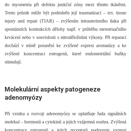
do myometria při defektu junkční zóny mezi těmito tkáněmi.
Tento průnik může být podmíněn její traumatizací –⁠ tzv. tissue
injury and repair (TIAR) –⁠ zvýšením intrauterinního tlaku při
spontánních kontrakcích dělohy např. v průběhu menstruačního
krvácení nebo v souvislosti s nitroděložními výkony. Při reparaci
dochází v místě poranění ke zvýšené expresi aromatázy a ke
zvýšené koncentraci estrogenů, které endometriální buňky
stimulují.
Molekulární aspekty patogeneze
adenomyózy
Při vzniku a rozvoji adenomyózy se uplatňuje řada signálních
molekul –⁠ hormonů a cytokinů a jejich vzájemná souhra. Zvýšená
koncentrace estrogenů a jejich receptorů podporuje expresi