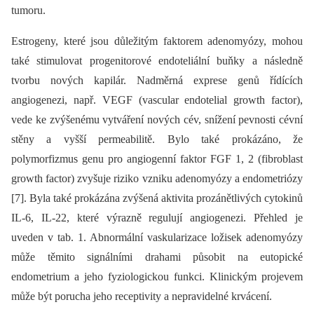
tumoru.
Estrogeny, které jsou důležitým faktorem adenomyózy, mohou
také stimulovat progenitorové endoteliální buňky a následně
tvorbu nových kapilár. Nadměrná exprese genů řídících
angiogenezi, např. VEGF (vascular endotelial growth factor),
vede ke zvýšenému vytváření nových cév, snížení pevnosti cévní
stěny a vyšší permeabilitě. Bylo také prokázáno, že
polymorfizmus genu pro angiogenní faktor FGF 1, 2 (fibroblast
growth factor) zvyšuje riziko vzniku adenomyózy a endometriózy
[7]. Byla také prokázána zvýšená aktivita prozánětlivých cytokinů
IL-6, IL-22, které výrazně regulují angiogenezi. Přehled je
uveden v tab. 1. Abnormální vaskularizace ložisek adenomyózy
může těmito signálními drahami působit na eutopické
endometrium a jeho fyziologickou funkci. Klinickým projevem
může být porucha jeho receptivity a nepravidelné krvácení.