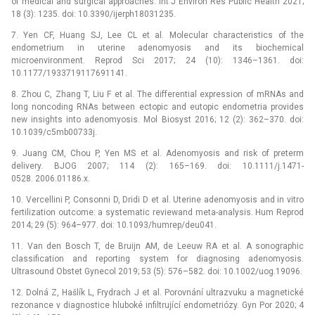
of medical and surgical approaches. Int J Environ Res Public Health 2021;
18 (3): 1235. doi: 10.3390/ijerph18031235.
7. Yen CF, Huang SJ, Lee CL et al. Molecular characteristics of the
endometrium in uterine adenomyosis and its bio­chemical
microenvironment. Reprod Sci 2017; 24 (10): 1346–1361. doi:
10.1177/1933719117691141.
8. Zhou C, Zhang T, Liu F et al. The differential expression of mRNAs and
long noncoding RNAs between ectopic and eutopic endometria provides
new insights into adenomyosis. Mol Biosyst 2016; 12 (2): 362–370. doi:
10.1039/c5mb00733j.
9. Juang CM, Chou P, Yen MS et al. Adenomyosis and risk of preterm
delivery. BJOG 2007; 114 (2): 165–169. doi: 10.1111/j.1471-
0528. 2006.01186.x.
10. Vercellini P, Consonni D, Dridi D et al. Uterine adenomyosis and in vitro
fertilization outcome: a systematic reviewand meta-analysis. Hum Reprod
2014; 29 (5): 964–977. doi: 10.1093/humrep/deu041.
11. Van den Bosch T, de Bruijn AM, de Leeuw RA et al. A sonographic
classification and reporting system for dia­gnosing adenomyosis.
Ultrasound Obstet Gynecol 2019; 53 (5): 576–582. doi: 10.1002/uog.19096.
12. Dolná Z, Hašlík L, Frydrach J et al. Porovnání ultrazvuku a magnetické
rezonance v dia­gnostice hluboké infiltrující endometriózy. Gyn Por 2020; 4