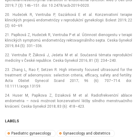
2019; 7 (3): 146–151. doi: 10.2478/acb-2019-0020.
20. Hudeček R, Ventruba P, Gazárková E et al. Konzervativní terapie
klinických projevů endometriózy v reprodukční gynekologii. Bolest 2019; 22
(2): 60–69.
21. Papíková Z, Hudeček R, Ventruba P et al. Účinnost dienogestu v terapii
klinických symptomů endometriózy rektovaginálního septa. Ceska Gynekol
2019; 84 (5): 331–336.
22. Ventruba P, Žáková J, Ješeta M et al. Současná témata reprodukční
medicíny v České republice. Ceska Gynekol 2016; 81 (3): 234–240.
23. Zhang L, Rao F, Setzen R. High intensity focused ultrasound for the
treatment of adenomyosis: selection criteria, efficacy, safety and fertility.
Acta Obstet Gynecol Scand 2017; 96 (6): 707–714. doi:
10.1111/aogs.13159.
24. Huser M, Papíkova Z, Dziaková M et al. Radiofrekvenční ablace
endometria –⁠ nová možnost konzervativní léčby silného menstruačního
krvácení. Ceska Gynekol 2018; 83 (6): 418–423.
LABELS
Paediatric gynaecology
Gynaecology and obstetrics