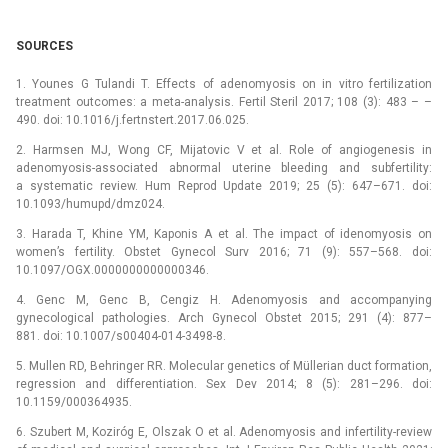
SOURCES
1. Younes G Tulandi T. Effects of adenomyosis on in vitro fertilization
treatment outcomes: a meta-analysis. Fertil Steril 2017; 108 (3): 483 –⁠ –
490. doi: 10.1016/j.fertnstert.2017.06.025.
2. Harmsen MJ, Wong CF, Mijatovic V et al. Role of angiogenesis in
adenomyosis-associated abnormal uterine bleeding and subfertility:
a systematic review. Hum Reprod Update 2019; 25 (5): 647–671. doi:
10.1093/humupd/dmz024.
3. Harada T, Khine YM, Kaponis A et al. The impact of idenomyosis on
women’s fertility. Obstet Gynecol Surv 2016; 71 (9): 557–568. doi:
10.1097/OGX.0000000000000346.
4. Genc M, Genc B, Cengiz H. Adenomyosis and accompanying
gynecological pathologies. Arch Gynecol Obstet 2015; 291 (4): 877–
881. doi: 10.1007/s00404-014-3498-8.
5. Mullen RD, Behringer RR. Molecular genetics of Müllerian duct formation,
regression and dif­ferentiation. Sex Dev 2014; 8 (5): 281–296. doi:
10.1159/000364935.
6. Szubert M, Koziróg E, Olszak O et al. Adenomyosis and infertility-review