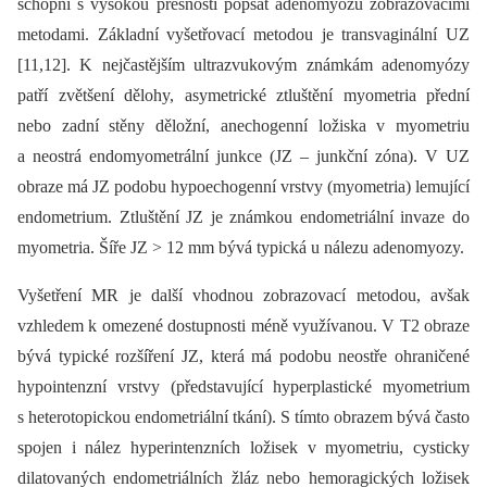
schopni s vysokou přesností popsat adenomyózu zobrazovacími
metodami. Základní vyšetřovací metodou je transvaginální UZ
[11,12]. K nejčastějším ultrazvukovým známkám adenomyózy
patří zvětšení dělohy, asymetrické ztluštění myometria přední
nebo zadní stěny děložní, anechogenní ložiska v myometriu
a neostrá endomyometrální junkce (JZ –⁠ junkční zóna). V UZ
obraze má JZ podobu hypoechogenní vrstvy (myometria) lemující
endometrium. Ztluštění JZ je známkou endometriální invaze do
myometria. Šíře JZ > 12 mm bývá typická u nálezu adenomyozy.
Vyšetření MR je další vhodnou zobrazovací metodou, avšak
vzhledem k omezené dostupnosti méně využívanou. V T2 obraze
bývá typické rozšíření JZ, která má podobu neostře ohraničené
hypointenzní vrstvy (představující hyperplastické myometrium
s heterotopickou endometriální tkání). S tímto obrazem bývá často
spojen i nález hyperintenzních ložisek v myometriu, cysticky
dilatovaných endometriálních žláz nebo hemoragických ložisek