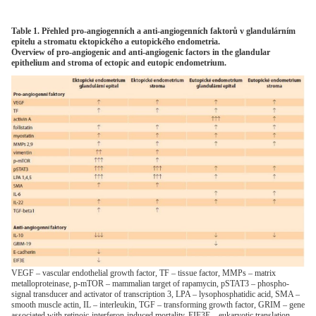
Table 1. Přehled pro-angiogenních a anti-angiogenních faktorů v glandulárním
epitelu a stromatu ektopického a eutopického endometria.
Overview of pro-angiogenic and anti-angiogenic factors in the glandular
epithelium and stroma of ectopic and eutopic endometrium.
VEGF – vascular endothelial growth factor, TF – tissue factor, MMPs – matrix
metalloproteinase, p-mTOR – mammalian target of rapamycin, pSTAT3 – phospho-
signal transducer and activator of transcription 3, LPA – lysophosphatidic acid, SMA –
smooth muscle actin, IL – interleukin, TGF – transforming growth factor, GRIM – gene
associated with retinoic-interferon-induced mortality, EIF3E – eukaryotic translation