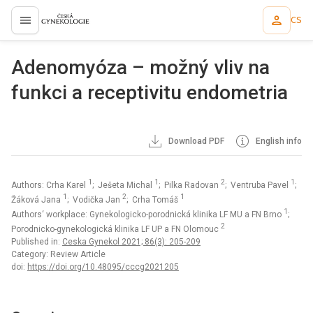
CS
proLékaře.cz
Adenomyóza – možný vliv na
funkci a receptivitu endometria
Download PDF
English info
1
1
2
1
Authors: Crha Karel
; Ješeta Michal
; Pilka Radovan
; Ventruba Pavel
;
1
2
1
Žáková Jana
; Vodička Jan
; Crha Tomáš
1
Authors‘ workplace: Gynekologicko-porodnická klinika LF MU a FN Brno
;
2
Porodnicko-gynekologická klinika LF UP a FN Olomouc
Published in:
Ceska Gynekol 2021; 86(3): 205-209
Category: Review Article
doi:
https://doi.org/10.48095/cccg2021205