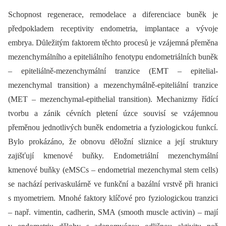
Schopnost regenerace, remodelace a diferenciace buněk je
předpokladem receptivity endometria, implantace a vývoje
embrya. Důležitým faktorem těchto procesů je vzájemná přeměna
mezenchymálního a epiteliálního fenotypu endometriálních buněk
–⁠ epiteliálně-mezenchymální tranzice (EMT –⁠ epitelial-
mezenchymal transition) a mezenchymálně-epiteliální tranzice
(MET –⁠ mezenchymal-epithelial transition). Mechanizmy řídící
tvorbu a zánik cévních pletení úzce souvisí se vzájemnou
přeměnou jednotlivých buněk endometria a fyziologickou funkcí.
Bylo prokázáno, že obnovu děložní sliznice a její struktury
zajišťují kmenové buňky. Endometriální mezenchymální
kmenové buňky (eMSCs –⁠ endometrial mezenchymal stem cells)
se nachází perivaskulárně ve funkční a bazální vrstvě při hranici
s myometriem. Mnohé faktory klíčové pro fyziologickou tranzici
–⁠ např. vimentin, cadherin, SMA (smooth muscle activin) –⁠ mají