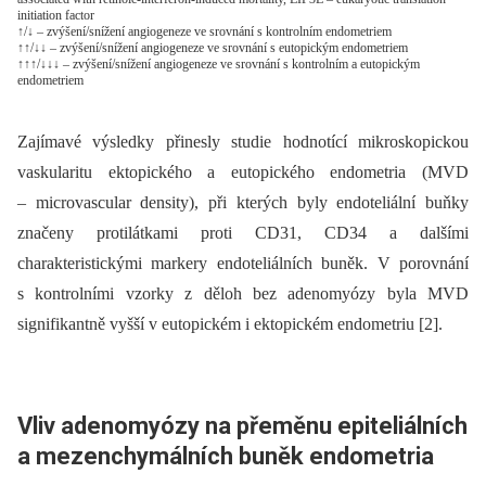
initiation factor
↑/↓ – zvýšení/snížení angiogeneze ve srovnání s kontrolním endometriem
↑↑/↓↓ – zvýšení/snížení angiogeneze ve srovnání s eutopickým endometriem
↑↑↑/↓↓↓ – zvýšení/snížení angiogeneze ve srovnání s kontrolním a eutopickým
endometriem
Zajímavé výsledky přinesly studie hodnotící mikroskopickou
vaskularitu ektopického a eutopického endometria (MVD
–⁠ microvascular density), při kterých byly endoteliální buňky
značeny protilátkami proti CD31, CD34 a dalšími
charakteristickými markery endoteliálních buněk. V porovnání
s kontrolními vzorky z děloh bez adenomyózy byla MVD
signifikantně vyšší v eutopickém i ektopickém endometriu [2].
Vliv adenomyózy na přeměnu epiteliálních
a mezenchymálních buněk endometria