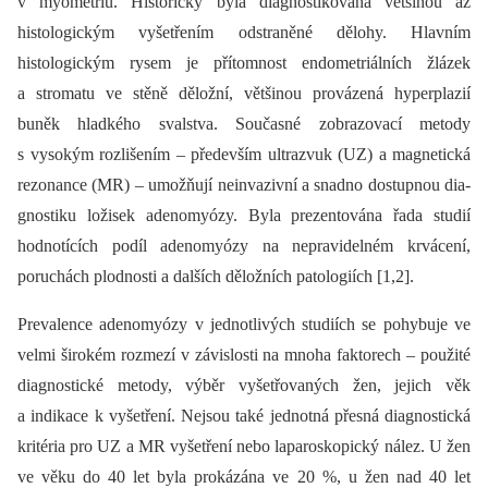
v myometriu. Historicky byla dia­gnostikována většinou až
histologickým vyšetřením odstraněné dělohy. Hlavním
histologickým rysem je přítomnost endometriálních žlázek
a stromatu ve stěně děložní, většinou provázená hyperplazií
buněk hladkého svalstva. Současné zobrazovací metody
s vysokým rozlišením –⁠ především ultrazvuk (UZ) a magnetická
rezonance (MR) –⁠ umožňují neinvazivní a snadno dostupnou dia­
gnostiku ložisek adenomyózy. Byla prezentována řada studií
hodnotících podíl adenomyózy na nepravidelném krvácení,
poruchách plodnosti a dalších děložních patologiích [1,2].
Prevalence adenomyózy v jednotlivých studiích se pohybuje ve
velmi širokém rozmezí v závislosti na mnoha faktorech –⁠ použité
dia­gnostické metody, výběr vyšetřovaných žen, jejich věk
a indikace k vyšetření. Nejsou také jednotná přesná dia­gnostická
kritéria pro UZ a MR vyšetření nebo laparoskopický nález. U žen
ve věku do 40 let byla prokázána ve 20 %, u žen nad 40 let