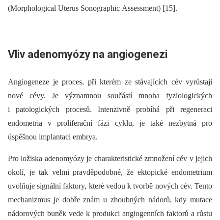
(Morphological Uterus Sonographic Assessment) [15].
Vliv adenomyózy na angiogenezi
Angiogeneze je proces, při kterém ze stávajících cév vyrůstají
nové cévy. Je významnou součástí mnoha fyziologických
i patologických procesů. Intenzivně probíhá při regeneraci
endometria v proliferační fázi cyklu, je také nezbytná pro
úspěšnou implantaci embrya.
Pro ložiska adenomyózy je charakteristické zmnožení cév v jejich
okolí, je tak velmi pravděpodobné, že ektopické endometrium
uvolňuje signální faktory, které vedou k tvorbě nových cév. Tento
mechanizmus je dobře znám u zhoubných nádorů, kdy mutace
nádorových buněk vede k produkci angiogenních faktorů a růstu