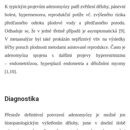
K typickým projevům adenomyózy patří zvětšení dělohy, pánevní
bolest, hypermenorea, reprodukční potíže vč. zvýšeného rizika
předčasného odtoku plodové vody a předčasného porodu.
Odhaduje se, že v jedné třetině případů je asymptomatická [9].
V metaanalýze byl také prokázán nepříznivý vliv na výsledky
léčby poruch plodnosti metodami asistované reprodukce. Často je
adenomyóza spojena s dalšími projevy hyperestrinizmu
–⁠ endometriózou, hyperplazií endometria a děložními myomy
[1,10].
Dia­gnostika
Přestože definitivní potvrzení adenomyózy je možné jen
histopatologickým vyšetřením dělohy, jsme v dnešní době