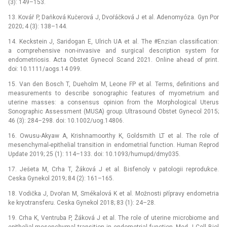
(3): 149–153.
13. Kovář P, Daňková Kučerová J, Dvořáčková J et al. Adenomyóza. Gyn Por
2020; 4 (3): 138–144.
14. Keckstein J, Saridogan E, Ulrich UA et al. The #Enzian classification:
a comprehensive non-invasive and surgical description system for
endometriosis. Acta Obstet Gynecol Scand 2021. Online ahead of print.
doi: 10.1111/aogs.14 099.
15. Van den Bosch T, Dueholm M, Leone FP et al. Terms, definitions and
measurements to describe sonographic features of myometrium and
uterine masses: a consensus opinion from the Morphological Uterus
Sonographic Assessment (MUSA) group. Ultrasound Obstet Gynecol 2015;
46 (3): 284–298. doi: 10.1002/uog.14806.
16. Owusu-Akyaw A, Krishnamoorthy K, Goldsmith LT et al. The role of
mesenchymal-epithelial transition in endometrial function. Human Reprod
Update 2019; 25 (1): 114–133. doi: 10.1093/humupd/dmy035.
17. Ješeta M, Crha T, Žáková J et al. Bisfenoly v patologii reprodukce.
Ceska Gynekol 2019; 84 (2): 161–165.
18. Vodička J, Dvořan M, Smékalová K et al. Možnosti přípravy endometria
ke kryotransferu. Ceska Gynekol 2018; 83 (1): 24–28.
19. Crha K, Ventruba P, Žáková J et al. The role of uterine microbio­me and
epithelial-mesenchymal transition in endometrial function. Med J Cell Biol