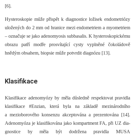
[6].
Hysteroskopie může přispět k dia­gnostice ložisek endometriózy
uložených do 2 mm od hranice mezi endometriem a myometriem
–⁠ označuje se jako adenomyosis subbasalis. K hysteroskopickému
obrazu patří modře prosvítající cysty vyplněné čokoládově
hnědým obsahem, bio­psie může potvrdit dia­gnózu [13].
Klasifikace
Klasifikace adenomyózy by měla důsledně respektovat pravidla
klasifikace #Enzian, která byla na základě mezinárodního
a mezioborového konsenzu akceptována a prezentována [14].
Adenomyóza je klasifikována jako kompartment FA, při UZ dia­
gnostice by měla být dodržena pravidla MUSA