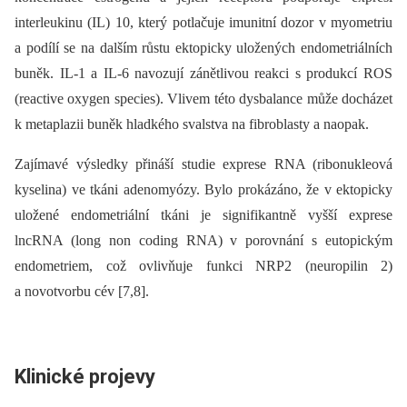
interleukinu (IL) 10, který potlačuje imunitní dozor v myometriu
a podílí se na dalším růstu ektopicky uložených endometriálních
buněk. IL-1 a IL-6 navozují zánětlivou reakci s produkcí ROS
(reactive oxygen species). Vlivem této dysbalance může docházet
k metaplazii buněk hladkého svalstva na fibroblasty a naopak.
Zajímavé výsledky přináší studie exprese RNA (ribonukleová
kyselina) ve tkáni adenomyózy. Bylo prokázáno, že v ektopicky
uložené endometriální tkáni je signifikantně vyšší exprese
lncRNA (long non coding RNA) v porovnání s eutopickým
endometriem, což ovlivňuje funkci NRP2 (neuropilin 2)
a novotvorbu cév [7,8].
Klinické projevy