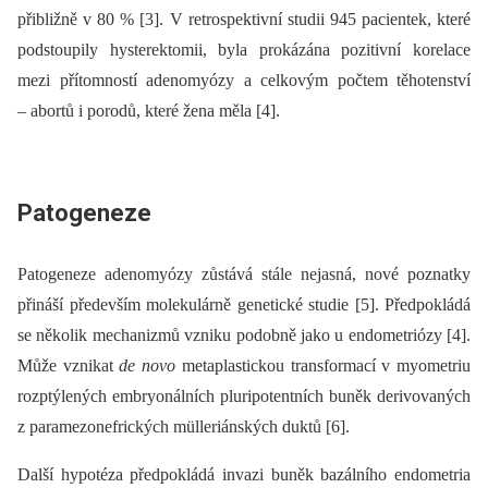
přibližně v 80 % [3]. V retrospektivní studii 945 pacientek, které
podstoupily hysterektomii, byla prokázána pozitivní korelace
mezi přítomností adenomyózy a celkovým počtem těhotenství
–⁠ abortů i porodů, které žena měla [4].
Patogeneze
Patogeneze adenomyózy zůstává stále nejasná, nové poznatky
přináší přede­vším molekulárně genetické studie [5]. Předpokládá
se několik mechanizmů vzniku podobně jako u endometriózy [4].
Může vznikat
de novo
metaplastickou transformací v myometriu
rozptýlených embryonálních pluripotentních buněk derivovaných
z paramezonefrických mülleriánských duktů [6].
Další hypotéza předpokládá invazi buněk bazálního endometria