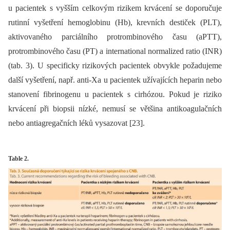
u pacientek s vyšším celkovým rizikem krvácení se doporučuje
rutinní vyšetření hemoglobinu (Hb), krevních destiček (PLT),
aktivovaného parciálního protrombinového času (aPTT),
protrombinového času (PT) a international normalized ratio (INR)
(tab. 3). U specificky rizikových pacientek obvykle požadujeme
další vyšetření, např. anti-Xa u pacientek užívajících heparin nebo
stanovení fibrinogenu u pacientek s cirhózou. Pokud je riziko
krvácení při biopsii nízké, nemusí se většina antikoagulačních
nebo antiagregačních léků vysazovat [23].
Table 2.