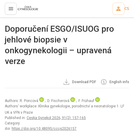
CS
proLékaře.cz
Doporučení ESGO/ISUOG pro
jehlové biopsie v
onkogynekologii – upravená
verze
Download PDF
English info
Authors: R. Poncová
; D. Fischerová
; F. Frühauf
Authors‘ workplace: Klinika gynekologie, porodnictví a neonatologie 1. LF
UK a VFN v Praze
Published in:
Ceska Gynekol 2026; 91(2): 157-165
Category:
doi:
https://doi.org/10.48095/cccg2026157