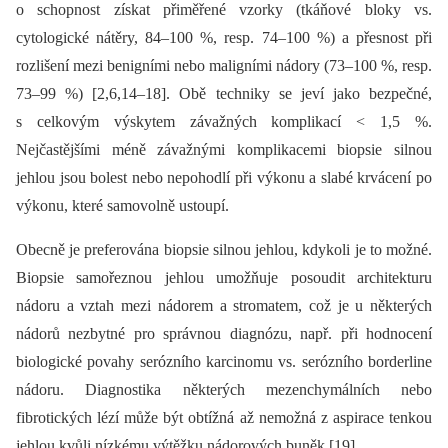
o schopnost získat přiměřené vzorky (tkáňové bloky vs.
cytologické nátěry, 84–100 %, resp. 74–100 %) a přesnost při
rozlišení mezi benigními nebo maligními nádory (73–100 %, resp.
73–99 %) [2,6,14–18]. Obě techniky se jeví jako bezpečné,
s celkovým výskytem závažných komplikací < 1,5 %.
Nejčastějšími méně závažnými komplikacemi biopsie silnou
jehlou jsou bolest nebo nepohodlí při výkonu a slabé krvácení po
výkonu, které samovolně ustoupí.
Obecně je preferována biopsie silnou jehlou, kdykoli je to možné.
Biopsie samořeznou jehlou umožňuje posoudit architekturu
nádoru a vztah mezi nádorem a stromatem, což je u některých
nádorů nezbytné pro správnou diagnózu, např. při hodnocení
biologické povahy serózního karcinomu vs. serózního borderline
nádoru. Diagnostika některých mezenchymálních nebo
fibrotických lézí může být obtížná až nemožná z aspirace tenkou
jehlou kvůli nízkému výtěžku nádorových buněk [19].