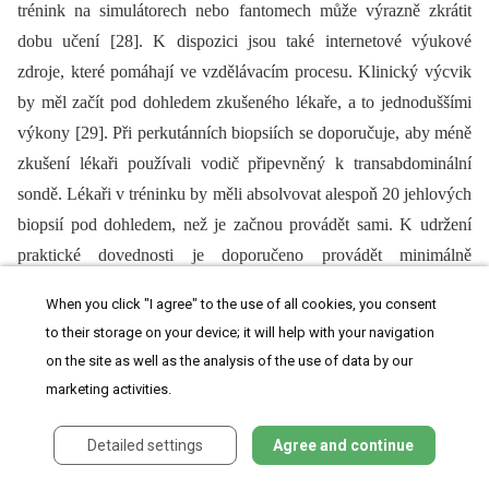
trénink na simulátorech nebo fantomech může výrazně zkrátit
dobu učení [28]. K dispozici jsou také internetové výukové
zdroje, které pomáhají ve vzdělávacím procesu. Klinický výcvik
by měl začít pod dohledem zkušeného lékaře, a to jednoduššími
výkony [29]. Při perkutánních biopsiích se doporučuje, aby méně
zkušení lékaři používali vodič připevněný k transabdominální
sondě. Lékaři v tréninku by měli absolvovat alespoň 20 jehlových
biopsií pod dohledem, než je začnou provádět sami. K udržení
praktické dovednosti je doporučeno provádět minimálně
20 biopsií ročně. Pro udržení kvality jsou vhodné pravidelné
When you click "I agree" to the use of all cookies, you consent
interní audity zaměřené jak na přesnost odběru tkání, tak na
to their storage on your device; it will help with your navigation
výskyt komplikací.
on the site as well as the analysis of the use of data by our
marketing activities.
Detailed settings
Agree and continue