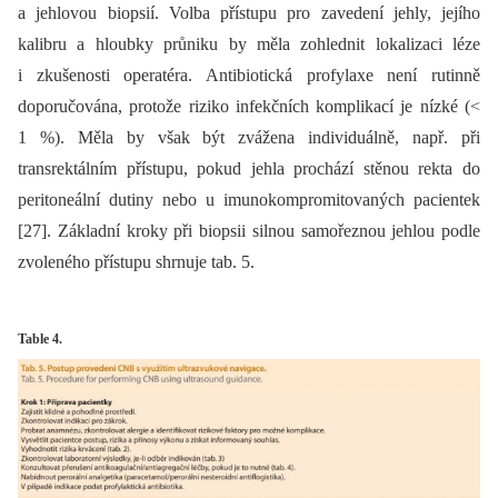
a jehlovou biopsií. Volba přístupu pro zavedení jehly, jejího
kalibru a hloubky průniku by měla zohlednit lokalizaci léze
i zkušenosti operatéra. Antibiotická profylaxe není rutinně
doporučována, protože riziko infekčních komplikací je nízké (<
1 %). Měla by však být zvážena individuálně, např. při
transrektálním přístupu, pokud jehla prochází stěnou rekta do
peritoneální dutiny nebo u imunokompromitovaných pacientek
[27]. Základní kroky při biopsii silnou samořeznou jehlou podle
zvoleného přístupu shrnuje tab. 5.
Table 4.