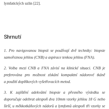
lymfatických uzlin [22].
Shrnutí
1. Pro navigovanou biopsii se používají dvě techniky: biopsie
samořeznou jehlou (CNB) a aspirace tenkou jehlou (FNA).
2. Volba mezi CNB a FNA závisí na klinické situaci. CNB je
preferována pro možnost získání kompaktní nádorové tkáně
a použití doplňkových vyšetřovacích metod.
3. K zajištění adekvátní biopsie a přesného výsledku se
doporučuje odebrat alespoň dva 10mm vzorky jehlou 18 G nebo
širší, u měkkotkáňových nádorů a lymfomů alespoň tři vzorky se