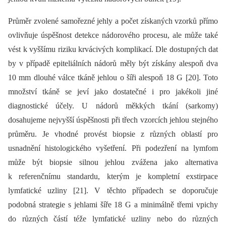
Průměr zvolené samořezné jehly a počet získaných vzorků přímo
ovlivňuje úspěšnost detekce nádorového procesu, ale může také
vést k vyššímu riziku krvácivých komplikací. Dle dostupných dat
by v případě epiteliálních nádorů měly být získány alespoň dva
10 mm dlouhé válce tkáně jehlou o šíři alespoň 18 G [20]. Toto
množství tkáně se jeví jako dostatečné i pro jakékoli jiné
diagnostické účely. U nádorů měkkých tkání (sarkomy)
dosahujeme nejvyšší úspěšnosti při třech vzorcích jehlou stejného
průměru. Je vhodné provést biopsie z různých oblastí pro
usnadnění histologického vyšetření. Při podezření na lymfom
může být biopsie silnou jehlou zvážena jako alternativa
k referenčnímu standardu, kterým je kompletní exstirpace
lymfatické uzliny [21]. V těchto případech se doporučuje
podobná strategie s jehlami šíře 18 G a minimálně třemi vpichy
do různých částí téže lymfatické uzliny nebo do různých