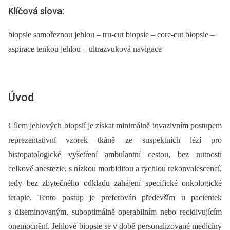
Klíčová slova:
biopsie samořeznou jehlou – tru-cut biopsie – core-cut biopsie –
aspirace tenkou jehlou – ultrazvuková navigace
Úvod
Cílem jehlových biopsií je získat minimálně invazivním postupem
reprezentativní vzorek tkáně ze suspektních lézí pro
histopatologické vyšetření ambulantní cestou, bez nutnosti
celkové anestezie, s nízkou morbiditou a rychlou rekonvalescencí,
tedy bez zbytečného odkladu zahájení specifické onkologické
terapie. Tento postup je preferován především u pacientek
s diseminovaným, suboptimálně operabilním nebo recidivujícím
onemocnění. Jehlové biopsie se v době personalizované medicíny