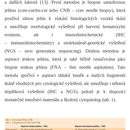
a dalších faktorů [13]. První metodou je biopsie samořeznou
jehlou (core-cut/tru-cut nebo CNB –⁠ core needle biopsy), která
používá silnou jehlu k získání histologických vzorků tkání
a umožňuje morfologické vyšetření při barvení hematoxylin
eosinem, ale i imunohistochemické (IHC
–⁠ immunohistochemistry) a molekulárně-genetické vyšetření
(NGS –⁠ next generation sequencing). Druhou metodou je
aspirace tenkou jehlou, která je také běžně označována jako
biopsie tenkou jehlou (FNA –⁠ fine needle aspiration). Tato
metoda spočívá v aspiraci shluků buněk a malých fragmentů
tkáně vhodných pro cytologické vyšetření, ale umožňuje i některá
doplňková vyšetření (IHC a NGS), pokud je k dispozici
dostatečné množství materiálu a školený cytopatolog (tab. 1).