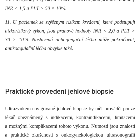
INR < 1,5 a PLT > 50 × 10⁹/l.
11. U pacientek se zvýšeným rizikem krvácení, které podstupují
nízkorizikový výkon, jsou prahové hodnoty INR < 2,0 a PLT >
30 × 10⁹/l. Nastavená antiagregační léčba může pokračovat,
antikoagulační léčba obvykle také.
Praktické provedení jehlové biopsie
Ultrazvukem navigované jehlové biopsie by měl provádět pouze
lékař obeznámený s indikacemi, kontraindikacemi, limitacemi
a možnými komplikacemi tohoto výkonu. Nutností jsou znalosti
a praktické zkušenosti s onkogynekologickou ultrasonografií