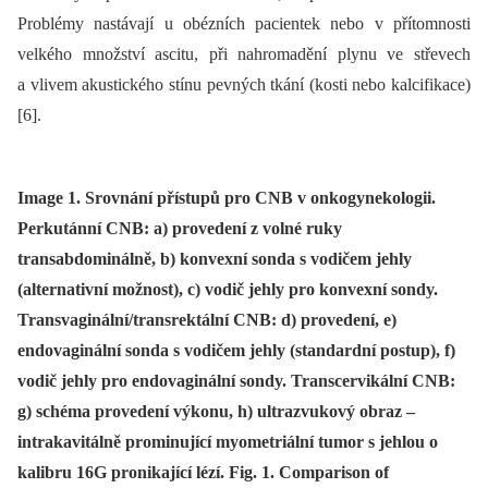
Problémy nastávají u obézních pacientek nebo v přítomnosti
velkého množství ascitu, při nahromadění plynu ve střevech
a vlivem akustického stínu pevných tkání (kosti nebo kalcifikace)
[6].
Image 1. Srovnání přístupů pro CNB v onkogynekologii.
Perkutánní CNB: a) provedení z volné ruky
transabdominálně, b) konvexní sonda s vodičem jehly
(alternativní možnost), c) vodič jehly pro konvexní sondy.
Transvaginální/transrektální CNB: d) provedení, e)
endovaginální sonda s vodičem jehly (standardní postup), f)
vodič jehly pro endovaginální sondy. Transcervikální CNB:
g) schéma provedení výkonu, h) ultrazvukový obraz –
intrakavitálně prominující myometriální tumor s jehlou o
kalibru 16G pronikající lézí. Fig. 1. Comparison of