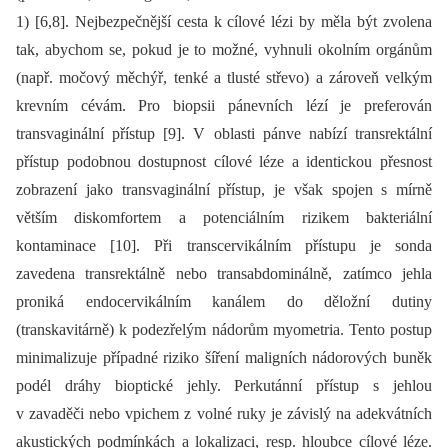
1) [6,8]. Nejbezpečnější cesta k cílové lézi by měla být zvolena
tak, abychom se, pokud je to možné, vyhnuli okolním orgánům
(např. močový měchýř, tenké a tlusté střevo) a zároveň velkým
krevním cévám. Pro biopsii pánevních lézí je preferován
transvaginální přístup [9]. V oblasti pánve nabízí transrektální
přístup podobnou dostupnost cílové léze a identickou přesnost
zobrazení jako transvaginální přístup, je však spojen s mírně
větším diskomfortem a potenciálním rizikem bakteriální
kontaminace [10]. Při transcervikálním přístupu je sonda
zavedena transrektálně nebo transabdominálně, zatímco jehla
proniká endocervikálním kanálem do děložní dutiny
(transkavitárně) k podezřelým nádorům myometria. Tento postup
minimalizuje případné riziko šíření maligních nádorových buněk
podél dráhy bioptické jehly. Perkutánní přístup s jehlou
v zavaděči nebo vpichem z volné ruky je závislý na adekvátních
akustických podmínkách a lokalizaci, resp. hloubce cílové léze.