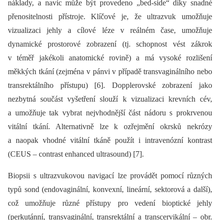
náklady, a navíc může být provedeno „bed-side“ díky snadné
přenositelnosti přístroje. Klíčové je, že ultrazvuk umožňuje
vizualizaci jehly a cílové léze v reálném čase, umožňuje
dynamické prostorové zobrazení (tj. schopnost vést zákrok
v téměř jakékoli anatomické rovině) a má vysoké rozlišení
měkkých tkání (zejména v pánvi v případě transvaginálního nebo
transrektálního přístupu) [6]. Dopplerovské zobrazení jako
nezbytná součást vyšetření slouží k vizualizaci krevních cév,
a umožňuje tak vybrat nejvhodnější část nádoru s prokrvenou
vitální tkání. Alternativně lze k ozřejmění okrsků nekrózy
a naopak vhodné vitální tkáně použít i intravenózní kontrast
(CEUS –⁠ contrast enhanced ultrasound) [7].
Biopsii s ultrazvukovou navigací lze provádět pomocí různých
typů sond (endovaginální, konvexní, lineární, sektorová a další),
což umožňuje různé přístupy pro vedení bioptické jehly
(perkutánní, transvaginální, transrektální a transcervikální –⁠ obr.