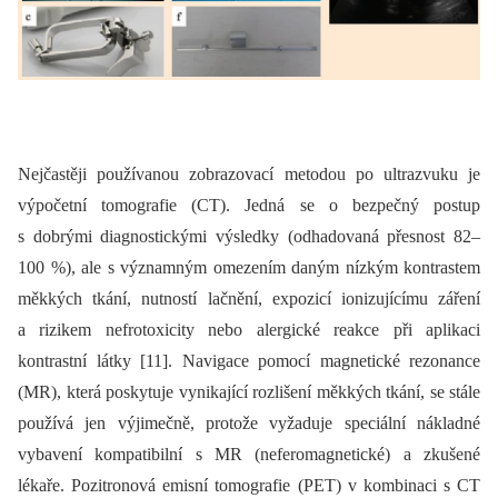
Nejčastěji používanou zobrazovací metodou po ultrazvuku je
výpočetní tomografie (CT). Jedná se o bezpečný postup
s dobrými diagnostickými výsledky (odhadovaná přesnost 82–
100 %), ale s významným omezením daným nízkým kontrastem
měkkých tkání, nutností lačnění, expozicí ionizujícímu záření
a rizikem nefrotoxicity nebo alergické reakce při aplikaci
kontrastní látky [11]. Navigace pomocí magnetické rezonance
(MR), která poskytuje vynikající rozlišení měkkých tkání, se stále
používá jen výjimečně, protože vyžaduje speciální nákladné
vybavení kompatibilní s MR (neferomagnetické) a zkušené
lékaře. Pozitronová emisní tomografie (PET) v kombinaci s CT