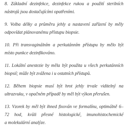
8. Základní dezinfekce, dezinfekce rukou a použití sterilních
nástrojů jsou dostačujícími opatřeními.
9. Volba délky a průměru jehly a nastavení zařízení by měly
odpovídat plánovanému přístupu biopsie.
10. Při transvaginálním a perkutánním přístupu by mělo být
místo punkce dezinfikováno.
11. Lokální anestezie by měla být použita u všech perkutánních
biopsií; může být zvážena i u ostatních přístupů.
12. Během biopsie musí být hrot jehly trvale viditelný na
ultrazvuku, v opačném případě by měl být výkon přerušen.
13. Vzorek by měl být ihned fixován ve formalínu, optimálně 6–
72 hod, kvůli přesné histologické, imunohistochemické
a molekulární analýze.