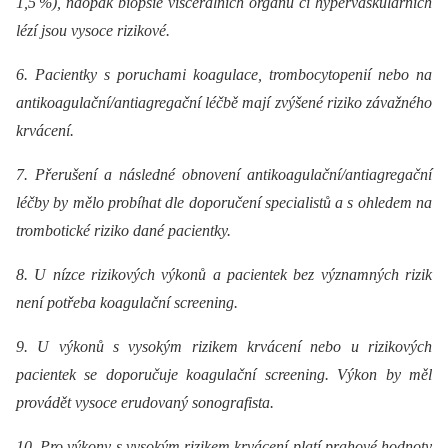
1,5
%), naopak biopsie viscerálních orgánů či hypervaskulárních
lézí jsou vysoce rizikové.
6. Pacientky s poruchami koagulace, trombocytopenií nebo na
antikoagulační/antiagregační léčbě mají zvýšené riziko závažného
krvácení.
7. Přerušení a následné obnovení antikoagulační/antiagregační
léčby by mělo probíhat dle doporučení specialistů a s ohledem na
trombotické riziko dané pacientky.
8. U nízce rizikových výkonů a pacientek bez významných rizik
není potřeba koagulační screening.
9. U výkonů s vysokým rizikem krvácení nebo u rizikových
pacientek se doporučuje koagulační screening. Výkon by měl
provádět vysoce erudovaný sonografista.
10. Pro výkony s vysokým rizikem krvácení platí prahové hodnoty