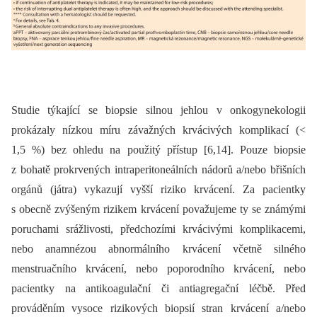
Studie týkající se biopsie silnou jehlou v onkogynekologii
prokázaly nízkou míru závažných krvácivých komplikací (<
1,5 %) bez ohledu na použitý přístup [6,14]. Pouze biopsie
z bohatě prokrvených intraperitoneálních nádorů a/nebo břišních
orgánů (játra) vykazují vyšší riziko krvácení. Za pacientky
s obecně zvýšeným rizikem krvácení považujeme ty se známými
poruchami srážlivosti, předchozími krvácivými komplikacemi,
nebo anamnézou abnormálního krvácení včetně silného
menstruačního krvácení, nebo poporodního krvácení, nebo
pacientky na antikoagulační či antiagregační léčbě. Před
prováděním vysoce rizikových biopsií stran krvácení a/nebo