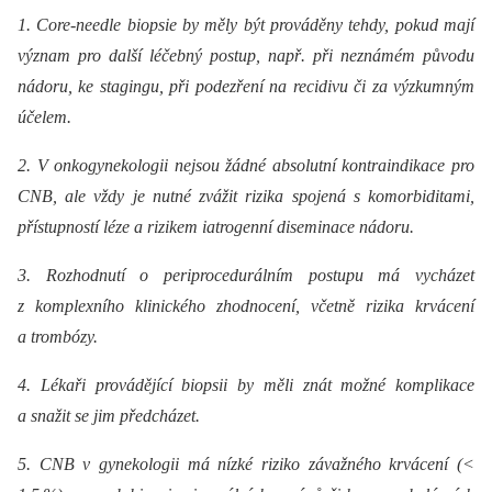
1. Core-needle biopsie by měly být prováděny tehdy, pokud mají
význam pro další léčebný postup, např. při neznámém původu
nádoru, ke stagingu, při podezření na recidivu či za výzkumným
účelem.
2. V onkogynekologii nejsou žádné absolutní kontraindikace pro
CNB, ale vždy je nutné zvážit rizika spojená s komorbiditami,
přístupností léze a rizikem iatrogenní diseminace nádoru.
3. Rozhodnutí o periprocedurálním postupu má vycházet
z komplexního klinického zhodnocení, včetně rizika krvácení
a trombózy.
4. Lékaři provádějící biopsii by měli znát možné komplikace
a snažit se jim předcházet.
5. CNB v gynekologii má nízké riziko závažného krvácení (<