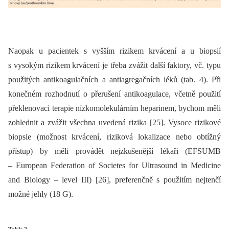
Naopak u pacientek s vyšším rizikem krvácení a u biopsií
s vysokým rizikem krvácení je třeba zvážit další faktory, vč. typu
použitých antikoagulačních a antiagregačních léků (tab. 4). Při
konečném rozhodnutí o přerušení antikoagulace, včetně použití
překlenovací terapie nízkomolekulárním heparinem, bychom měli
zohlednit a zvážit všechna uvedená rizika [25]. Vysoce rizikové
biopsie (možnost krvácení, riziková lokalizace nebo obtížný
přístup) by měli provádět nejzkušenější lékaři (EFSUMB
–⁠ European Federation of Societes for Ultrasound in Medicine
and Biology –⁠ level III) [26], preferenčně s použitím nejtenčí
možné jehly (18 G).