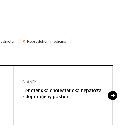
odnictví
Reprodukční medicína
ČLÁNEK
ČLÁNE
Těhotenská cholestatická hepatóza
Hellp
- doporučený postup
– dop