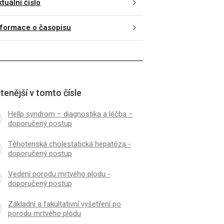
tuální číslo
nformace o časopisu
tenější v tomto čísle
Hellp syndrom – diagnostika a léčba –
doporučený postup
Těhotenská cholestatická hepatóza -
doporučený postup
Vedení porodu mrtvého plodu -
doporučený postup
Základní a fakultativní vyšetření po
porodu mrtvého plodu