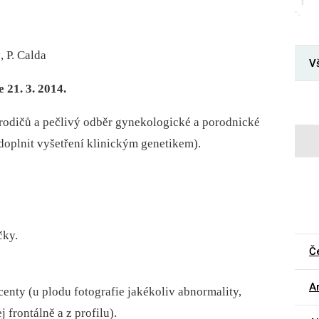
 P. Calda
V
21. 3. 2014.
rodičů a pečlivý odběr gynekologické a porodnické
doplnit vyšetření klinickým genetikem).
čky.
Č
Ar
centy (u plodu fotografie jakékoliv abnormality,
j frontálně a z profilu).