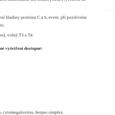
ní hladiny proteinu C a S, event. při pozitivním
pu.
n), volný T3 a T4.
né vyšetření dostupné:
, cytomegalovirus, herpes simplex.