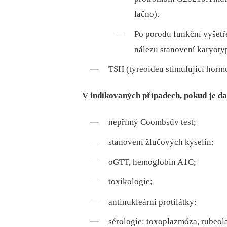
lačno).
Po porodu funkční vyšetře
nálezu stanovení karyoty
TSH (tyreoideu stimulující hormo
V indikovaných případech, pokud je da
nepřímý Coombsův test;
stanovení žlučových kyselin;
oGTT, hemoglobin A1C;
toxikologie;
antinukleární protilátky;
sérologie: toxoplazmóza, rubeola