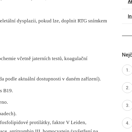
Ak
I
skeletální dysplazii, pokud lze, doplnit RTG snímkem
Nejč
chemie včetně jaterních testů, koagulační
a podle aktuální dostupnosti v daném zařízení).
s B19.
eno.
padech).
fosfolipidové protilátky, faktor V Leiden,
e, antitrombin III, homocystein (vyšetření na