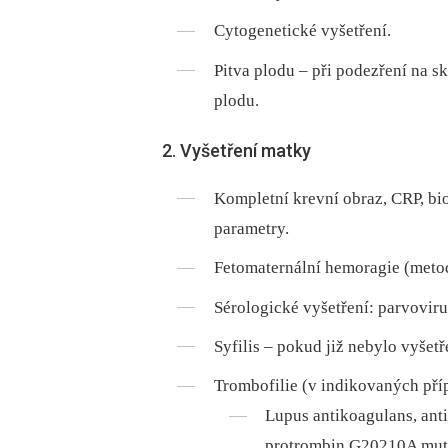
Cytogenetické vyšetření.
Pitva plodu –⁠ při podezření na 
plodu.
2. Vyšetření matky
Kompletní krevní obraz, CRP, bio
parametry.
Fetomaternální hemoragie (metod
Sérologické vyšetření: parvoviru
Syfilis –⁠ pokud již nebylo vyšetř
Trombofilie (v indikovaných pří
Lupus antikoagulans, anti
protrombin G20210A mutac