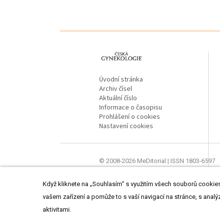
proLékaře.cz
Úvodní stránka
Archiv čísel
Aktuální číslo
Informace o časopisu
Prohlášení o cookies
Nastavení cookies
© 2008-2026 MeDitorial | ISSN 1803-6597
Stránky proLékaře.cz jsou určeny výhradně
Když kliknete na „Souhlasím“ s využitím všech souborů cookies,
vašem zařízení a pomůže to s vaší navigací na stránce, s analý
aktivitami.