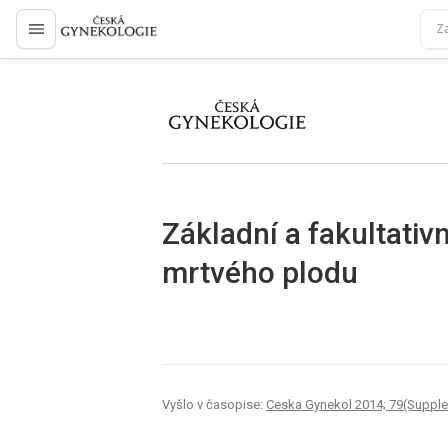
proLékaře.cz
proLékaře.cz
Základní a fakultativ
mrtvého plodu
Vyšlo v časopise:
Ceska Gynekol 2014; 79(Suppl