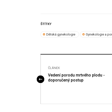
ŠTÍTKY
Dětská gynekologie
Gynekologie a por
ČLÁNEK
agnostika a léčba
Vedení porodu mrtvého plodu -
tup
doporučený postup