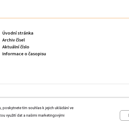
Úvodní stránka
Archiv čísel
Aktuální číslo
Informace o časopisu
 odborníkům ve zdravotnictví.
Čtěte prohlášení
a
Zásady zpracování osobních
 poskytnete tím souhlas k jejich ukládání ve
zou využití dat a našimi marketingovými