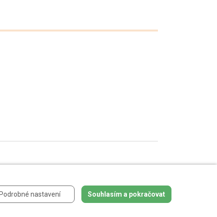
 údajů
.
Podrobné nastavení
Souhlasím a pokračovat