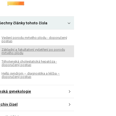
šechny články tohoto čísla
Vedení porodu mrtvého plodu - doporučený
postup
Základní a fakultativní vyšetření po porodu
mrtvého plodu
Těhotenská cholestatická hepatóza -
doporučený postup
Hellp syndrom – diagnostika a léčba –
doporučený postup
eská gynekologie
chiv čísel