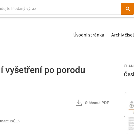
Úvodní stránka
Archiv čísel
ČLÁN
ní vyšetření po porodu
Čes
Stáhnout PDF
ementum): 5