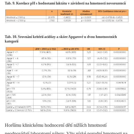
Tab. 9. Korelace pH s hodnotami laktátu v závislosti na hmotnosti novorozenců
Tab. 10. Srovnání kritérií acidózy a skóre Apgarové u dvou hmotnostních
kategorií
Horšímu klinickému hodnocení dětí nižších hmotností
neodpovídají laboratorní nálezy. Vliv nízké porodní hmotnosti na