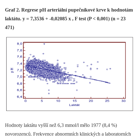
Graf 2. Regrese pH arteriální pupečníkové krve k hodnotám
laktátu. y = 7,3536 + -0,02085 x , F test (P < 0,001) (n = 23
471)
Hodnoty laktátu vyšší než 6,3 mmol/l mělo 1977 (8,4 %)
novorozenců. Frekvence abnormních klinických a laboratorních