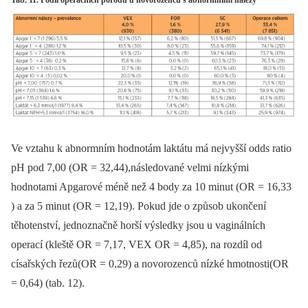
Tab. 11. Podíl operačních porodů u novorozenců s abnormními nálezy
Ve vztahu k abnormním hodnotám laktátu má nejvyšší odds ratio
pH pod 7,00 (OR = 32,44),následované velmi nízkými
hodnotami Apgarové méně než 4 body za 10 minut (OR = 16,33
) a za 5 minut (OR = 12,19). Pokud jde o způsob ukončení
těhotenství, jednoznačně horší výsledky jsou u vaginálních
operací (kleště OR = 7,17, VEX OR = 4,85), na rozdíl od
císařských řezů(OR = 0,29) a novorozenců nízké hmotnosti(OR
= 0,64) (tab. 12).