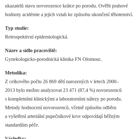
ukazatelů stavu novorozence krátce po porodu. Ověřit prahové
hodnoty acidémie a jejich vztah ke způsobu ukončení těhotenství.
Typ studie:
Retrospektivní epidemiologická.
Název a sídlo pracoviště:
Gynekologicko-porodnická klinika FN Olomouc.
Metodika:
Z celkového počtu 26 869 dětí narozených v letech 2000–
2013 bylo možno analyzovat 23 471 (87,4 %) novorozenců
s kompletními klinickými a laboratorními nálezy po porodu.
Metody hodnocení novorozenců, včetně způsobu odběru
a vyšetření arteriální pupečníkové krve odpovídají běžným
standardům péče.
Výsledky: