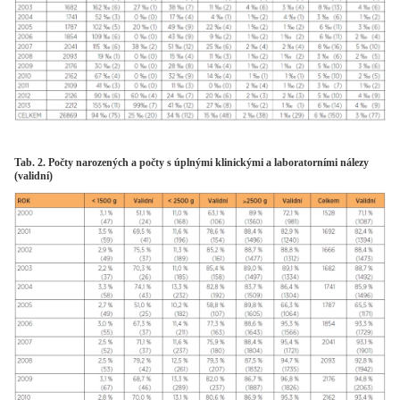
Tab. 2. Počty narozených a počty s úplnými klinickými a laboratorními nálezy
(validní)