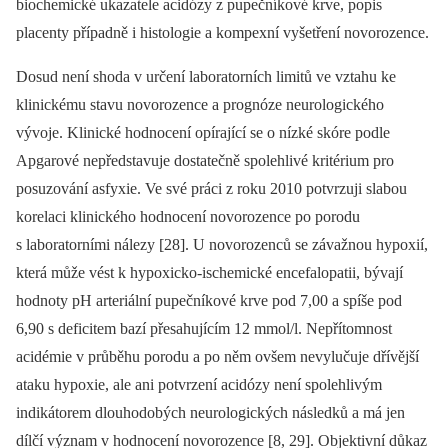
biochemické ukazatele acidózy z pupečníkové krve, popis
placenty případně i histologie a kompexní vyšetření novorozence.
Dosud není shoda v určení laboratorních limitů ve vztahu ke
klinickému stavu novorozence a prognóze neurologického
vývoje. Klinické hodnocení opírající se o nízké skóre podle
Apgarové nepředstavuje dostatečně spolehlivé kritérium pro
posuzování asfyxie. Ve své práci z roku 2010 potvrzuji slabou
korelaci klinického hodnocení novorozence po porodu
s laboratorními nálezy [28]. U novorozenců se závažnou hypoxií,
která může vést k hypoxicko-ischemické encefalopatii, bývají
hodnoty pH arteriální pupečníkové krve pod 7,00 a spíše pod
6,90 s deficitem bazí přesahujícím 12 mmol/l. Nepřítomnost
acidémie v průběhu porodu a po něm ovšem nevylučuje dřívější
ataku hypoxie, ale ani potvrzení acidózy není spolehlivým
indikátorem dlouhodobých neurologických následků a má jen
dílčí význam v hodnocení novorozence [8, 29]. Objektivní důkaz