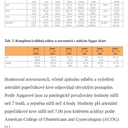
Tab. 3. Kompletní (validní) nálezy u novozenců s nízkým Apgar skóre
Hodnocení novorozenců, včetně způsobu odběru a vyšetření
arteriální pupečníkové krve odpovídají obvyklým postupům.
Podle Apgarové jsou za patologické považovány hodnoty nižší
než 7 bodů, a zejména nižší než 4 body. Hodnoty pH arteriální
pupečníkové krve nižší než 7,00 jsou kritériem acidózy podle
American College of Obstetricians and Gynecologists (ACOG)
[1].