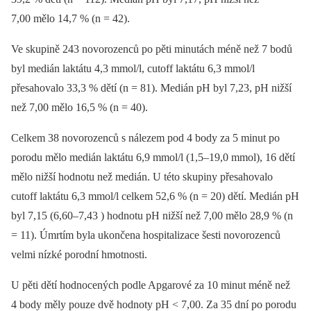
7,00 mělo 14,7 % (n = 42).
Ve skupině 243 novorozenců po pěti minutách méně než 7 bodů
byl medián laktátu 4,3 mmol/l, cutoff laktátu 6,3 mmol/l
přesahovalo 33,3 % dětí (n = 81). Medián pH byl 7,23, pH nižší
než 7,00 mělo 16,5 % (n = 40).
Celkem 38 novorozenců s nálezem pod 4 body za 5 minut po
porodu mělo medián laktátu 6,9 mmol/l (1,5–19,0 mmol), 16 dětí
mělo nižší hodnotu než medián. U této skupiny přesahovalo
cutoff laktátu 6,3 mmol/l celkem 52,6 % (n = 20) dětí. Medián pH
byl 7,15 (6,60–7,43 ) hodnotu pH nižší než 7,00 mělo 28,9 % (n
= 11). Úmrtím byla ukončena hospitalizace šesti novorozenců
velmi nízké porodní hmotnosti.
U pěti dětí hodnocených podle Apgarové za 10 minut méně než
4 body měly pouze dvě hodnoty pH < 7,00. Za 35 dní po porodu