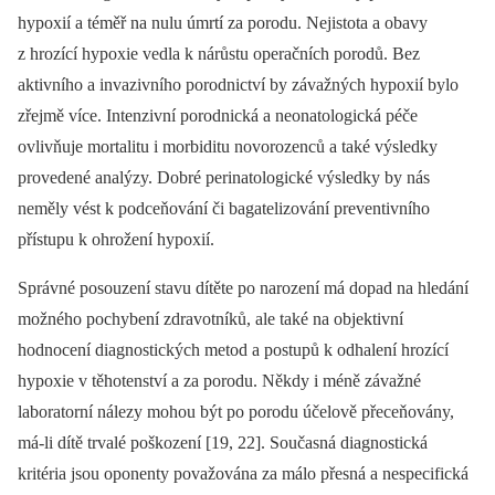
hypoxií a téměř na nulu úmrtí za porodu. Nejistota a obavy
z hrozící hypoxie vedla k nárůstu operačních porodů. Bez
aktivního a invazivního porodnictví by závažných hypoxií bylo
zřejmě více. Intenzivní porodnická a neonatologická péče
ovlivňuje mortalitu i morbiditu novorozenců a také výsledky
provedené analýzy. Dobré perinatologické výsledky by nás
neměly vést k podceňování či bagatelizování preventivního
přístupu k ohrožení hypoxií.
Správné posouzení stavu dítěte po narození má dopad na hledání
možného pochybení zdravotníků, ale také na objektivní
hodnocení diagnostických metod a postupů k odhalení hrozící
hypoxie v těhotenství a za porodu. Někdy i méně závažné
laboratorní nálezy mohou být po porodu účelově přeceňovány,
má-li dítě trvalé poškození [19, 22]. Současná diagnostická
kritéria jsou oponenty považována za málo přesná a nespecifická