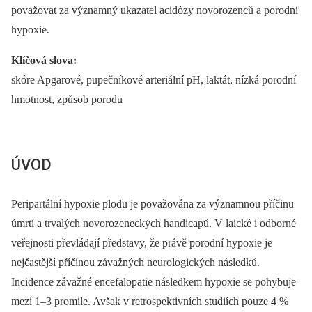
považovat za významný ukazatel acidózy novorozenců a porodní
hypoxie.
Klíčová slova:
skóre Apgarové, pupečníkové arteriální pH, laktát, nízká porodní
hmotnost, způsob porodu
ÚVOD
Peripartální hypoxie plodu je považována za významnou příčinu
úmrtí a trvalých novorozeneckých handicapů. V laické i odborné
veřejnosti převládají představy, že právě porodní hypoxie je
nejčastější příčinou závažných neurologických následků.
Incidence závažné encefalopatie následkem hypoxie se pohybuje
mezi 1–3 promile. Avšak v retrospektivních studiích pouze 4 %