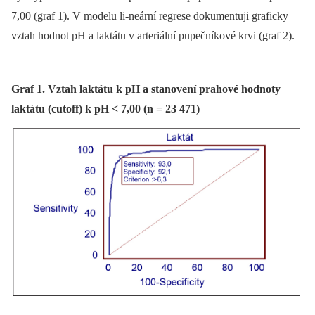
7,00 (graf 1). V modelu li-neární regrese dokumentuji graficky
vztah hodnot pH a laktátu v arteriální pupečníkové krvi (graf 2).
Graf 1. Vztah laktátu k pH a stanovení prahové hodnoty
laktátu (cutoff) k pH < 7,00 (n = 23 471)