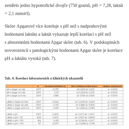
zemřelo jedno hypotrofické dvojče (750 gramů, pH = 7,28, laktát
= 2,1 mmol/l).
Skóre Apgarové více koreluje s pH než s nadprahovými
hodnotami laktátu a laktát vykazuje lepší korelaci s pH než
s abnormními hodnotami Apgar skóre (tab. 6). V podskupinách
novorozenců s patologickými hodnotami Apgar skóre je korelace
pH a laktátu vysoká (tab. 7).
Tab. 6. Korelace laboratorních a klinických ukazatelů