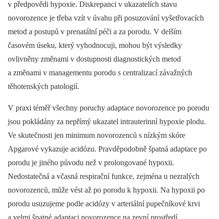
v předpovědi hypoxie. Diskrepanci v ukazatelích stavu
novorozence je třeba vzít v úvahu při posuzování vyšetřovacích
metod a postupů v prenatální péči a za porodu. V delším
časovém úseku, který vyhodnocuji, mohou být výsledky
ovlivněny změnami v dostupnosti diagnostických metod
a změnami v managementu porodu s centralizací závažných
těhotenských patologií.
V praxi téměř všechny poruchy adaptace novorozence po porodu
jsou pokládány za nepřímý ukazatel intrauterinní hypoxie plodu.
Ve skutečnosti jen minimum novorozenců s nízkým skóre
Apgarové vykazuje acidózu. Pravděpodobně špatná adaptace po
porodu je jiného původu než v prolongované hypoxii.
Nedostatečná a včasná respirační funkce, zejména u nezralých
novorozenců, může vést až po porodu k hypoxii. Na hypoxii po
porodu usuzujeme podle acidózy v arteriální pupečníkové krvi
a velmi špatné adaptaci novorozence na zevní prostředí