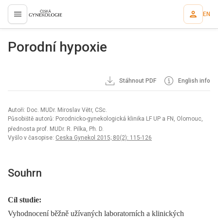
EN
proLékaře.cz
Porodní hypoxie
Stáhnout PDF
English info
Autoři: Doc. MUDr. Miroslav Větr, CSc.
Působiště autorů: Porodnicko-gynekologická klinika LF UP a FN, Olomouc,
přednosta prof. MUDr. R. Pilka, Ph. D.
Vyšlo v časopise:
Ceska Gynekol 2015; 80(2): 115-126
Souhrn
Cíl studie:
Vyhodnocení běžně užívaných laboratorních a klinických