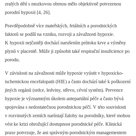
zralých dětí s mozkovou obrnou mělo objektivně potvrzenou
porodní hypoxii [4, 26].
Pravděpodobně více mateřských, fetálních a porodnických
faktorů se podílí na vzniku, rozvoji a závažnosti hypoxie.
K hypoxii nejčastěji dochází narušením průtoku krve a výměny
plynů v placentě. Může ji způsobit také respirační insuficience po
porodu.
V závislosti na závažnosti může hypoxie vyústit v hypoxicko-
ischemickou encefalopatii (HIE) a často dochází také k poškození
jiných orgánů (srdce, ledviny, střevo, cévní systém). Prevence
hypoxie je významným úkolem antepartální péče a často bývá
spojována s nedostatečnou porodnickou péčí. V této souvislosti
v rozvinutých zemích narůstají žaloby na porodníky, které mohou
vést ke krizi ohrožující dostupnost porodnické péče. Klinická
praxe potvrzuje, že ani správným porodnickým managementem