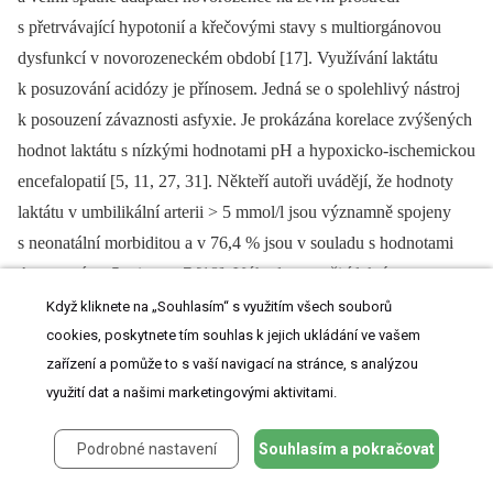
s přetrvávající hypotonií a křečovými stavy s multiorgánovou
dysfunkcí v novorozeneckém období [17]. Využívání laktátu
k posuzování acidózy je přínosem. Jedná se o spolehlivý nástroj
k posouzení závaznosti asfyxie. Je prokázána korelace zvýšených
hodnot laktátu s nízkými hodnotami pH a hypoxicko-ischemickou
encefalopatií [5, 11, 27, 31]. Někteří autoři uvádějí, že hodnoty
laktátu v umbilikální arterii > 5 mmol/l jsou významně spojeny
s neonatální morbiditou a v 76,4 % jsou v souladu s hodnotami
Apgarové za 5 minut < 7 [18]. Výhodou využití laktátu
k posuzování acidózy je potřeba menšího objemu krve, zejména
Když kliknete na „Souhlasím“ s využitím všech souborů
při odběrech ze skalpu, kdy může nahradit pH. Více autorů
cookies, poskytnete tím souhlas k jejich ukládání ve vašem
zařízení a pomůže to s vaší navigací na stránce, s analýzou
preferuje vyhodnocení laktátu před pH v pupečníkové krvi.
využití dat a našimi marketingovými aktivitami.
Dokonce i stanovení laktátu v plodové vodě poskytuje
dostatečnou informaci o acidémii. Laktát, který je hlavní složkou
Podrobné nastavení
Souhlasím a pokračovat
metabolické acidózy více vypovídá o intrauterinním distresu,
avšak klinické hodnocení poněkud více koreluje s pH. Vysoká