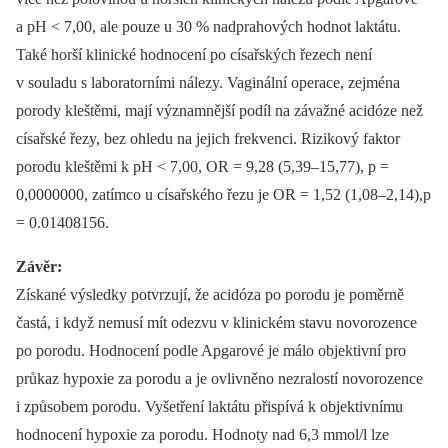
a pH < 7,00, ale pouze u 30 % nadprahových hodnot laktátu.
Také horší klinické hodnocení po císařských řezech není
v souladu s laboratorními nálezy. Vaginální operace, zejména
porody kleštěmi, mají významnější podíl na závažné acidóze než
císařské řezy, bez ohledu na jejich frekvenci. Rizikový faktor
porodu kleštěmi k pH < 7,00, OR = 9,28 (5,39–15,77), p =
0,0000000, zatímco u císařského řezu je OR = 1,52 (1,08–2,14),p
= 0.01408156.
Závěr:
Získané výsledky potvrzují, že acidóza po porodu je poměrně
častá, i když nemusí mít odezvu v klinickém stavu novorozence
po porodu. Hodnocení podle Apgarové je málo objektivní pro
průkaz hypoxie za porodu a je ovlivněno nezralostí novorozence
i způsobem porodu. Vyšetření laktátu přispívá k objektivnímu
hodnocení hypoxie za porodu. Hodnoty nad 6,3 mmol/l lze