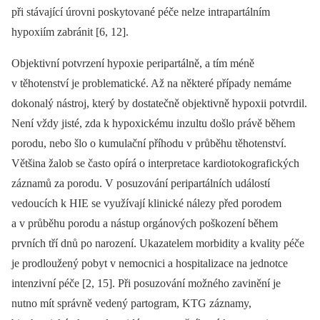
při stávající úrovni poskytované péče nelze intrapartálním
hypoxiím zabránit [6, 12].
Objektivní potvrzení hypoxie peripartálně, a tím méně
v těhotenství je problematické. Až na některé případy nemáme
dokonalý nástroj, který by dostatečně objektivně hypoxii potvrdil.
Není vždy jisté, zda k hypoxickému inzultu došlo právě během
porodu, nebo šlo o kumulační příhodu v průběhu těhotenství.
Většina žalob se často opírá o interpretace kardiotokografických
záznamů za porodu. V posuzování peripartálních událostí
vedoucích k HIE se využívají klinické nálezy před porodem
a v průběhu porodu a nástup orgánových poškození během
prvních tří dnů po narození. Ukazatelem morbidity a kvality péče
je prodloužený pobyt v nemocnici a hospitalizace na jednotce
intenzivní péče [2, 15]. Při posuzování možného zavinění je
nutno mít správně vedený partogram, KTG záznamy,