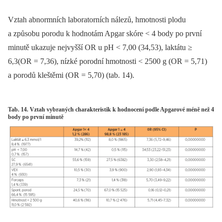
Vztah abnormních laboratorních nálezů, hmotnosti plodu
a způsobu porodu k hodnotám Apgar skóre < 4 body po první
minutě ukazuje nejvyšší OR u pH < 7,00 (34,53), laktátu ≥
6,3(OR = 7,36), nízké porodní hmotnosti < 2500 g (OR = 5,71)
a porodů kleštěmi (OR = 5,70) (tab. 14).
Tab. 14. Vztah vybraných charakteristik k hodnocení podle Apgarové méně než 4
body po první minutě