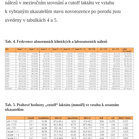
nálezů v meziročním srovnání a cutoff laktátu ve vztahu
k vybraným ukazatelům stavu novorozence po porodu jsou
uvedeny v tabulkách 4 a 5.
Tab. 4. Frekvence abnormních klinických a laboratorních nálezů
Tab. 5. Prahové hodnoty „cutoff“ laktátu (mmol/l) ve vztahu k ostatním
ukazatelům