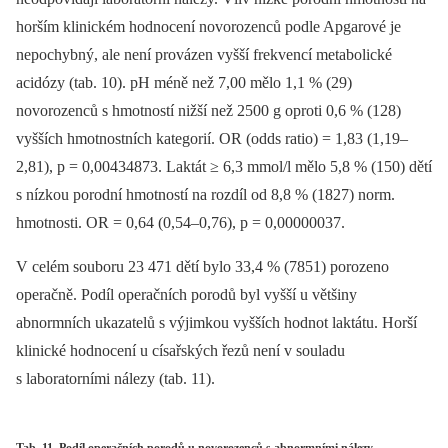
horším klinickém hodnocení novorozenců podle Apgarové je
nepochybný, ale není provázen vyšší frekvencí metabolické
acidózy (tab. 10). pH méně než 7,00 mělo 1,1 % (29)
novorozenců s hmotností nižší než 2500 g oproti 0,6 % (128)
vyšších hmotnostních kategorií. OR (odds ratio) = 1,83 (1,19–
2,81), p = 0,00434873. Laktát ≥ 6,3 mmol/l mělo 5,8 % (150) dětí
s nízkou porodní hmotností na rozdíl od 8,8 % (1827) norm.
hmotnosti. OR = 0,64 (0,54–0,76), p = 0,00000037.
V celém souboru 23 471 dětí bylo 33,4 % (7851) porozeno
operačně. Podíl operačních porodů byl vyšší u většiny
abnormních ukazatelů s výjimkou vyšších hodnot laktátu. Horší
klinické hodnocení u císařských řezů není v souladu
s laboratorními nálezy (tab. 11).