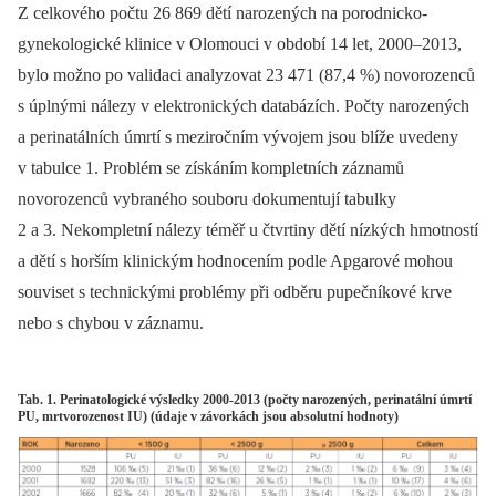
Z celkového počtu 26 869 dětí narozených na porodnicko-
gynekologické klinice v Olomouci v období 14 let, 2000–2013,
bylo možno po validaci analyzovat 23 471 (87,4 %) novorozenců
s úplnými nálezy v elektronických databázích. Počty narozených
a perinatálních úmrtí s meziročním vývojem jsou blíže uvedeny
v tabulce 1. Problém se získáním kompletních záznamů
novorozenců vybraného souboru dokumentují tabulky
2 a 3. Nekompletní nálezy téměř u čtvrtiny dětí nízkých hmotností
a dětí s horším klinickým hodnocením podle Apgarové mohou
souviset s technickými problémy při odběru pupečníkové krve
nebo s chybou v záznamu.
Tab. 1. Perinatologické výsledky 2000-2013 (počty narozených, perinatální úmrtí
PU, mrtvorozenost IU) (údaje v závorkách jsou absolutní hodnoty)