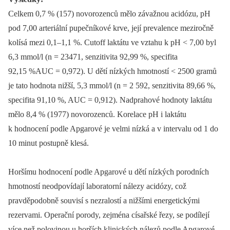
Celkem 0,7 % (157) novorozenců mělo závažnou acidózu, pH
pod 7,00 arteriální pupečníkové krve, její prevalence meziročně
kolísá mezi 0,1–1,1 %. Cutoff laktátu ve vztahu k pH < 7,00 byl
6,3 mmol/l (n = 23471, senzitivita 92,99 %, specifita
92,15 %AUC = 0,972). U dětí nízkých hmotností < 2500 gramů
je tato hodnota nižší, 5,3 mmol/l (n = 2 592, senzitivita 89,66 %,
specifita 91,10 %, AUC = 0,912). Nadprahové hodnoty laktátu
mělo 8,4 % (1977) novorozenců. Korelace pH i laktátu
k hodnocení podle Apgarové je velmi nízká a v intervalu od 1 do
10 minut postupně klesá.
Horšímu hodnocení podle Apgarové u dětí nízkých porodních
hmotností neodpovídají laboratorní nálezy acidózy, což
pravděpodobně souvisí s nezralostí a nižšími energetickými
rezervami. Operační porody, zejména císařské řezy, se podílejí
více než polovinou u horších klinických nálezů podle Apgarové