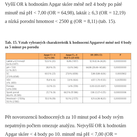
Vyšší OR k hodnotám Apgar skóre méně než 4 body po páté
minutě má pH < 7,00 (OR = 64,98), laktát ≥ 6,3 (OR = 12,19)
a nízká porodní hmotnost < 2500 g (OR = 8,11) (tab. 15).
Tab. 15. Vztah vybraných charakteristik k hodnocení Apgarové méně než 4 body
za 5 minut po porodu
Pět novorozenců hodnocených za 10 minut pod 4 body svým
nepatrným počtem omezuje analýzu. Nejvyšší OR k hodnotám
Apgar skóre < 4 body po 10. minutě má pH < 7,00 (OR =