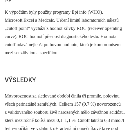
K výpočtům byly použity programy Epi info (WHO),
Microsoft Excel a Medcalc. Určení limitů laboratorních nálezů
„cutoff point“ vychází z hodnot křivky ROC (receiver operating
curve). ROC hodnotí přesnost diagnostického testu. Hodnota
cutoff udává nejlepší prahovou hodnotu, která je kompromisem
mezi senzitivitou a specifitou.
VÝSLEDKY
Mrtvorozenost za sledované období činila tři promile, polovinu
všech perinatálně zemřelých. Celkem 157 (0,7 %) novorozenců
z validovaného souboru živě narozených mělo závažnou acidózu,
která meziročně kolísá mezi 0,1–1,1 %. Cutoff laktátu 6,3 mmol/l
byl vypočítán ve vztahu k pH arteriální pupečníkové krve pod