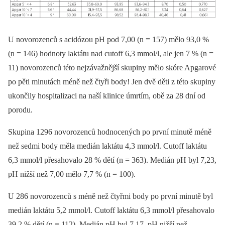
U novorozenců s acidózou pH pod 7,00 (n = 157) mělo 93,0 %
(n = 146) hodnoty laktátu nad cutoff 6,3 mmol/l, ale jen 7 % (n =
11) novorozenců této nejzávažnější skupiny mělo skóre Apgarové
po pěti minutách méně než čtyři body! Jen dvě děti z této skupiny
ukončily hospitalizaci na naší klinice úmrtím, obě za 28 dní od
porodu.
Skupina 1296 novorozenců hodnocených po první minutě méně
než sedmi body měla medián laktátu 4,3 mmol/l. Cutoff laktátu
6,3 mmol/l přesahovalo 28 % dětí (n = 363). Medián pH byl 7,23,
pH nižší než 7,00 mělo 7,7 % (n = 100).
U 286 novorozenců s méně než čtyřmi body po první minutě byl
medián laktátu 5,2 mmol/l. Cutoff laktátu 6,3 mmol/l přesahovalo
39,2 % dětí (n = 112). Medián pH byl 7,17, pH nižší než