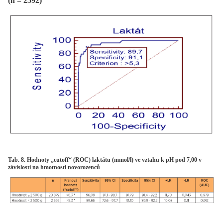
(n = 2592)
Tab. 8. Hodnoty „cutoff“ (ROC) laktátu (mmol/l) ve vztahu k pH pod 7,00 v
závislosti na hmotnosti novorozenců