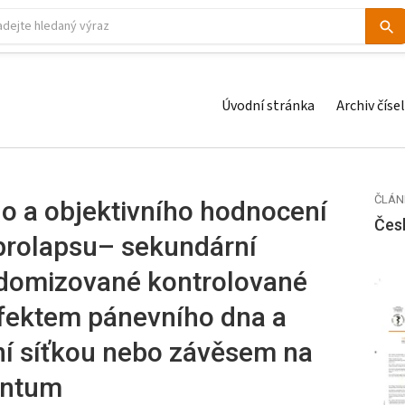
Úvodní stránka
Archiv čísel
ČLÁN
ho a objektivního hodnocení
Čes
prolapsu– sekundární
ndomizované kontrolované
efektem pánevního dna a
ní síťkou nebo závěsem na
entum