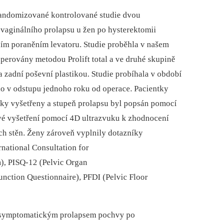
randomizované kontrolované studie dvou
 vaginálního prolapsu u žen po hysterektomii
ním poraněním levatoru. Studie proběhla v našem
operovány metodou Prolift total a ve druhé skupině
a zadní poševní plastikou. Studie probíhala v období
o v odstupu jednoho roku od operace. Pacientky
ky vyšetřeny a stupeň prolapsu byl popsán pomocí
é vyšetření pomocí 4D ultrazvuku k zhodnocení
ch stěn. Ženy zároveň vyplnily dotazníky
national Consultation for
m), PISQ-12 (Pelvic Organ
unction Questionnaire), PFDI (Pelvic Floor
se symptomatickým prolapsem pochvy po