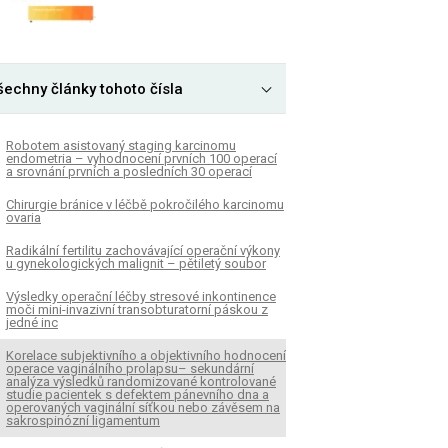
šechny články tohoto čísla
Robotem asistovaný staging karcinomu
endometria – vyhodnocení prvních 100 operací
a srovnání prvních a posledních 30 operací
Chirurgie bránice v léčbě pokročilého karcinomu
ovaria
Radikální fertilitu zachovávající operační výkony
u gynekologických malignit – pětiletý soubor
Výsledky operační léčby stresové inkontinence
moči mini-invazivní transobturatorní páskou z
jedné inc
Korelace subjektivního a objektivního hodnocení
operace vaginálního prolapsu– sekundární
analýza výsledků randomizované kontrolované
studie pacientek s defektem pánevního dna a
operovaných vaginální síťkou nebo závěsem na
sakrospinózní ligamentum