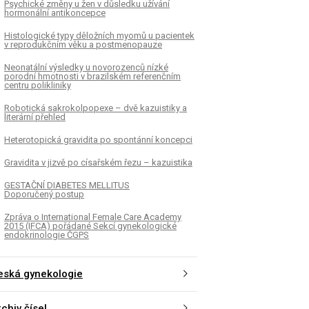
Psychické změny u žen v důsledku užívání
hormonální antikoncepce
Histologické typy děložních myomů u pacientek
v reprodukčním věku a postmenopauze
Neonatální výsledky u novorozenců nízké
porodní hmotnosti v brazilském referenčním
centru polikliniky
Robotická sakrokolpopexe – dvě kazuistiky a
literární přehled
Heterotopická gravidita po spontánní koncepci
Gravidita v jizvě po císařském řezu – kazuistika
GESTAČNÍ DIABETES MELLITUS
Doporučený postup
Zpráva o International Female Care Academy
2015 (IFCA) pořádané Sekcí gynekologické
endokrinologie ČGPS
eská gynekologie
chiv čísel