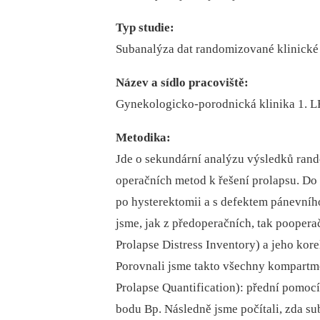
Typ studie:
Subanalýza dat randomizované klinické 
Název a sídlo pracoviště:
Gynekologicko-porodnická klinika 1. L
Metodika:
Jde o sekundární analýzu výsledků ran
operačních metod k řešení prolapsu. Do
po hysterektomii a s defektem pánevního
jsme, jak z předoperačních, tak poopera
Prolapse Distress Inventory) a jeho kor
Porovnali jsme takto všechny kompartm
Prolapse Quantification): přední pomoc
bodu Bp. Následně jsme počítali, zda s