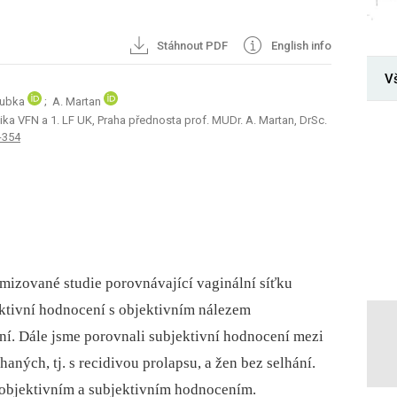
Stáhnout PDF
English info
V
 Hubka
; A. Martan
ka VFN a 1. LF UK, Praha přednosta prof. MUDr. A. Martan, DrSc.
-354
mizované studie porovnávající vaginální síťku
jektivní hodnocení s objektivním nálezem
í. Dále jsme porovnali subjektivní hodnocení mezi
ných, tj. s recidivou prolapsu, a žen bez selhání.
zi objektivním a subjektivním hodnocením.