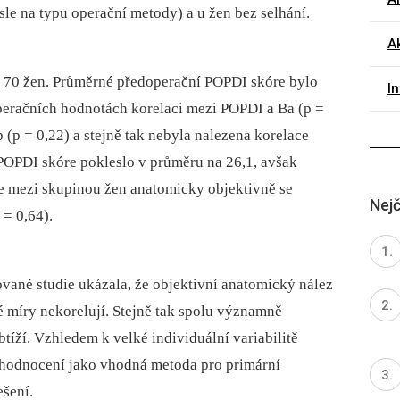
sle na typu operační metody) a u žen bez selhání.
Ak
 70 žen. Průměrné předoperační POPDI skóre bylo
I
peračních hodnotách korelaci mezi POPDI a Ba (p =
 (p = 0,22) a stejně tak nebyla nalezena korelace
POPDI skóre pokleslo v průměru na 26,1, avšak
e mezi skupinou žen anatomicky objektivně se
Nejč
 = 0,64).
ané studie ukázala, že objektivní anatomický nález
é míry nekorelují. Stejně tak spolu významně
btíží. Vzhledem k velké individuální variabilitě
ní hodnocení jako vhodná metoda pro primární
šení.