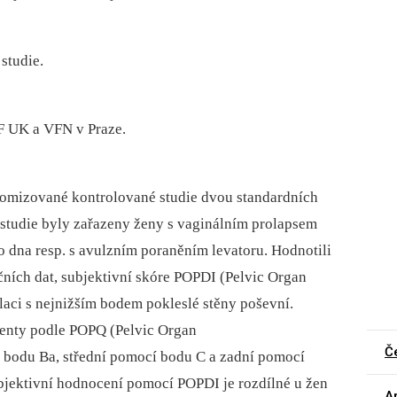
studie.
F UK a VFN v Praze.
domizované kontrolované studie dvou standardních
 studie byly zařazeny ženy s vaginálním prolapsem
 dna resp. s avulzním poraněním levatoru. Hodnotili
čních dat, subjektivní skóre POPDI (Pelvic Organ
elaci s nejnižším bodem pokleslé stěny poševní.
enty podle POPQ (Pelvic Organ
Č
í bodu Ba, střední pomocí bodu C a zadní pomocí
ubjektivní hodnocení pomocí POPDI je rozdílné u žen
Ar