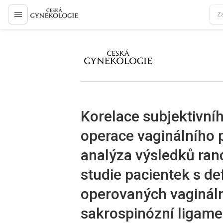
proLékaře.cz
proLékaře.cz
Korelace subjektivní
operace vaginálního 
analýza výsledků ra
studie pacientek s d
operovaných vaginál
sakrospinózní ligam