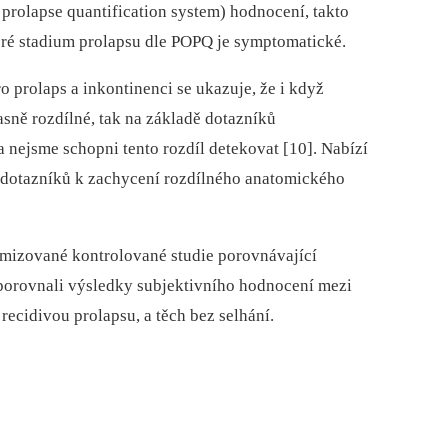
 prolapse quantification system) hodnocení, takto
teré stadium prolapsu dle POPQ je symptomatické.
 prolaps a inkontinenci se ukazuje, že i když
sně rozdílné, tak na základě dotazníků
a nejsme schopni tento rozdíl detekovat [10]. Nabízí
hto dotazníků k zachycení rozdílného anatomického
omizované kontrolované studie porovnávající
a porovnali výsledky subjektivního hodnocení mezi
 recidivou prolapsu, a těch bez selhání.