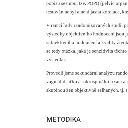
popisu sestupu, tzv. POPQ (pelvic organ
testován nebyl a není jasná korelace, k
V rámci řady randomizovaných studii pro
výsledky objektivního hodnocení jsou ja
subjektivního hodnocení a kvality život
se tedy otázka, jaká je senzitivita těc
výsledku.
Provedli jsme sekundární analýzu rand
vaginální síťku a sakrospinální fixaci 
skupinou žen objektivně selhaných, tj. s
METODIKA