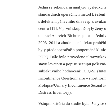
Jedná se sekundární analýzu výsledků 
standardních operačních metod k řešení
s defektem pánevního dna resp. s avulz
centru [11]. V první skupině byly ženy 
operací Amreich-Richter spolu s přední 
2008–2011 a zhodnocení efektu proběhl
byly předooperačně a pooperačně klinic
POPQ. Dále bylo provedeno ultrazvukov
stavu levatoru a popisu sestupu poševní
subjektivního hodnocení: ICIQ-SF (Inter
Incontinence Questionnaire –⁠ short for
Prolapse/Urinary Incontinence Sexual F
Distress Inventory).
Vstupní kritéria do studie byla: ženy 