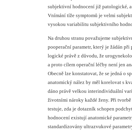
subjektivní hodnocení již patologické, 
Vnímání tíže symptomů je velmi subjek
vysokou variabilitu subjektivního hodn
Na druhou stranu považujeme subjektivn
pooperační parametr, který je žádán při
logické právě z důvodu, že urogynekolog
a proto cílem operační léčby není jen an
Obecně lze konstatovat, že se jedná o s
anatomický nález by měl korelovat s kva
dáno právě velkou interindividuální var
životními nároky každé ženy. Při tvorbě
testuje, zda je dotazník schopen podchyt
hodnocení existují anatomické parametry
standardizovány ultrazvukové parametry