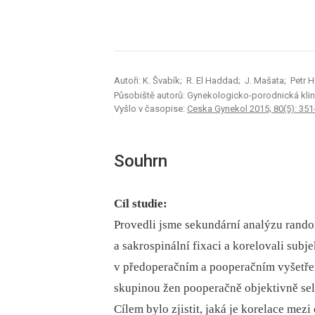
Autoři: K. Švabík; R. El Haddad; J. Mašata; Petr
Působiště autorů: Gynekologicko-porodnická klini
Vyšlo v časopise:
Ceska Gynekol 2015; 80(5): 351
Souhrn
Cíl studie:
Provedli jsme sekundární analýzu rando
a sakrospinální fixaci a korelovali sub
v předoperačním a pooperačním vyšetřen
skupinou žen pooperačně objektivně selha
Cílem bylo zjistit, jaká je korelace me