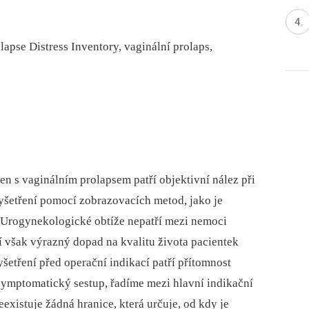
lapse Distress Inventory, vaginální prolaps,
en s vaginálním prolapsem patří objektivní nález při
vyšetření pomocí zobrazovacích metod, jako je
 Urogynekologické obtíže nepatří mezi nemoci
í však výrazný dopad na kvalitu života pacientek
vyšetření před operační indikací patří přítomnost
symptomatický sestup, řadíme mezi hlavní indikační
existuje žádná hranice, která určuje, od kdy je