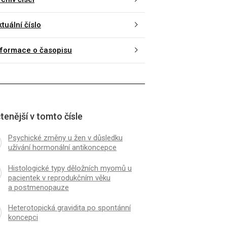
tuální číslo
nformace o časopisu
tenější v tomto čísle
Psychické změny u žen v důsledku
užívání hormonální antikoncepce
Histologické typy děložních myomů u
pacientek v reprodukčním věku
a postmenopauze
Heterotopická gravidita po spontánní
koncepci