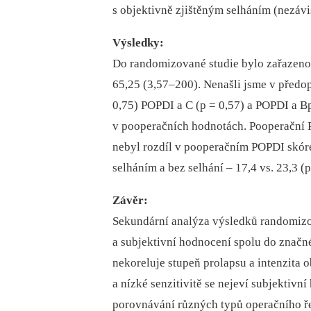
s objektivně zjištěným selháním (nezávi
Výsledky:
Do randomizované studie bylo zařazeno
65,25 (3,57–200). Nenašli jsme v předo
0,75) POPDI a C (p = 0,57) a POPDI a Bp
v pooperačních hodnotách. Pooperační 
nebyl rozdíl v pooperačním POPDI skór
selháním a bez selhání –⁠ 17,4 vs. 23,3 (p
Závěr:
Sekundární analýza výsledků randomizov
a subjektivní hodnocení spolu do značn
nekoreluje stupeň prolapsu a intenzita o
a nízké senzitivitě se nejeví subjektiv
porovnávání různých typů operačního ře