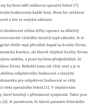
a my bychom měli indikovat operační řešení [7].
tivním hodnocením každé ženy. Proto lze očekávat
ocení u žen se stejným nálezem.
í zhodnocení efektu léčby-operace za důležitý
 porovnávání výsledků různých typů zákroků. Je to
ické obtíže mají převážně dopad na kvalitu života,
atomická korekce, ale hlavně zlepšení kvality života.
pojitou nádobu, a proto bychom předpokládali, že
litou života. Bohužel tomu tak vždy není a je to
iabilitou subjektivního hodnocení a různými
 dotazníku pro subjektivní hodnocení se vždy
it efekt operačního řešení [1]. V objektivním
, které korelují s přítomností symptomů. Takto jsou
 [4]. Je paradoxem, že hlavní parametr klinického