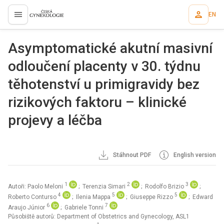
EN
proLékaře.cz
Asymptomatické akutní masivní
odloučení placenty v 30. týdnu
těhotenství u primigravidy bez
rizikových faktoru – klinické
projevy a léčba
Stáhnout PDF
English version
1
2
3
Autoři: Paolo Meloni
; Terenzia Simari
; Rodolfo Brizio
;
4
5
5
Roberto Conturso
; Ilenia Mappa
; Giuseppe Rizzo
; Edward
6
7
Araujo Júnior
; Gabriele Tonni
Působiště autorů: Department of Obstetrics and Gynecology, ASL1