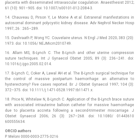
placenta with disseminated intravascular coagulation. Anaesthesist 2012;
61 (10): 901–905. doi: 10.1007/s00101-012-2084-3.
14. Chauveau D, Pirson Y, Le Moine A et al. Extrarenal manifestations in
autosomal dominant polycystic kidney disease. Adv Nephrol Necker Hosp
1997; 26 : 265–289.
15. Dashraath P, Wong YC. Couvelaire uterus. N Engl J Med 2020; 383 (20):
1973. doi: 10.1056/ NEJMicm2010749.
16. Allam MS, B-Lynch C. The B-Lynch and other uterine compression
suture techniques. Int J Gynaecol Obstet 2005; 89 (3): 236–241. doi:
10.1016/j.ijgo.2005.02.014.
17. B-Lynch C, Coker A, Lawal AH et al. The B-Lynch surgical technique for
the control of massive postpartum haemorrhage: an alternative to
hysterectomy? Five cases reported. Br J Obstet Gynaecol 1997; 104 (3):
372–375. doi: 10.1111/j.1471-0528.1997.tb11471.x.
18. Price N, Whitelaw N, B-Lynch C. Application of the B-Lynch brace suture
with associated intrauterine balloon catheter for massive haemorrhage
due to placenta accreta following a second-trimester miscarriage. J
Obstet Gynaecol 2006; 26 (3): 267–268. doi: 10.1080/ 01443610
600555634.
ORCID authors
P. Meloni 0000-0003-2775-3216