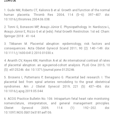
ZDROJE
1. Gude NM, Roberts CT, Kalionis B et al. Growth and function of the normal
human placenta. Thromb Res 2004; 114 (5–6): 397–407. doi:
10.1016/j.thromres.2004.06.038.
2. Tonni G, Bonasoni MP, Araujo Júnior E. Physiopathology. In: Nardozza L,
Araujo Júnior E, Rizzo G et al (eds). Fetal Growth Restriction. 1st ed. Cham:
Springer 2018 : 41–64.
3. Tikkanen M. Placental abruption: epidemiology, risk factors and
consequences. Acta Obstet Gynecol Scand 2011; 90 (2): 140–149. doi:
10.1111/j.1600-0412.2010.01030.x.
4. Ananth CV, Keyes KM, Hamilton A et al. An international contrast of rates
of placental abruption: an age-period-cohort analysis. PLoS One 2015; 10
(5): e0125246. doi: 10.1371/journal.pone.0125246.
5. Brosens I, Puttemans P, Benagiano G. Placental bed research: I. The
placental bed: from spiral arteries remodeling to the great obstetrical
syndromes. Am J Obstet Gynecol 2019; 221 (5): 437–456. doi:
10.1016/j.ajog.2019.05.044.
6. ACOG Practice Bulletin No. 106: Intrapartum fetal heart rate monitoring:
nomenclature, interpretation, and general management principles.
Obstet Gynecol 2009; 114 (1): 192–202. doi:
10.1097/AOG.0b013e3181aef106.