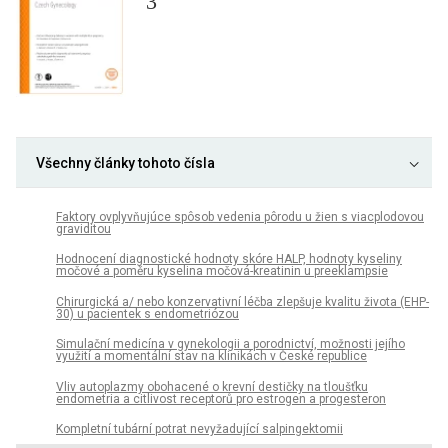
3
Všechny články tohoto čísla
Faktory ovplyvňujúce spôsob vedenia pôrodu u žien s viacplodovou
graviditou
Hodnocení diagnostické hodnoty skóre HALP, hodnoty kyseliny
močové a poměru kyselina močová-kreatinin u preeklampsie
Chirurgická a/ nebo konzervativní léčba zlepšuje kvalitu života (EHP-
30) u pacientek s endometriózou
Simulační medicína v gynekologii a porodnictví, možnosti jejího
využití a momentální stav na klinikách v České republice
Vliv autoplazmy obohacené o krevní destičky na tloušťku
endometria a citlivost receptorů pro estrogen a progesteron
Kompletní tubární potrat nevyžadující salpingektomii