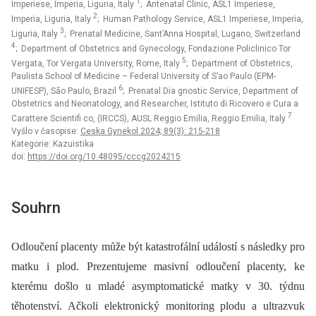
1
Imperiese, Imperia, Liguria, Italy
; Antenatal Clinic, ASL1 Imperiese,
2
Imperia, Liguria, Italy
; Human Pathology Service, ASL1 Imperiese, Imperia,
3
Liguria, Italy
; Prenatal Medicine, Sant’Anna Hospital, Lugano, Switzerland
4
; Department of Obstetrics and Gynecology, Fondazione Policlinico Tor
5
Vergata, Tor Vergata University, Rome, Italy
; Department of Obstetrics,
Paulista School of Medicine – Federal University of S’ao Paulo (EPM-
6
UNIFESP), São Paulo, Brazil
; Prenatal Dia gnostic Service, Department of
Obstetrics and Neonatology, and Researcher, Istituto di Ricovero e Cura a
7
Carattere Scientifi co, (IRCCS), AUSL Reggio Emilia, Reggio Emilia, Italy
Vyšlo v časopise:
Ceska Gynekol 2024; 89(3): 215-218
Kategorie: Kazuistika
doi:
https://doi.org/10.48095/cccg2024215
Souhrn
Odloučení placenty může být katastrofální událostí s následky pro
matku i plod. Prezentujeme masivní odloučení placenty, ke
kterému došlo u mladé asymptomatické matky v 30. týdnu
těhotenství. Ačkoli elektronický monitoring plodu a ultrazvuk