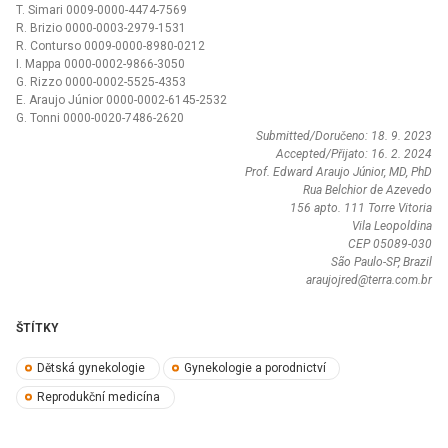
T. Simari 0009-0000-4474-7569
R. Brizio 0000-0003-2979-1531
R. Conturso 0009-0000-8980-0212
I. Mappa 0000-0002-9866-3050
G. Rizzo 0000-0002-5525-4353
E. Araujo Júnior 0000-0002-6145-2532
G. Tonni 0000-0020-7486-2620
Submitted/Doručeno: 18. 9. 2023
Accepted/Přijato: 16. 2. 2024
Prof. Edward Araujo Júnior, MD, PhD
Rua Belchior de Azevedo
156 apto. 111 Torre Vitoria
Vila Leopoldina
CEP 05089-030
São Paulo-SP, Brazil
araujojred@terra.com.br
ŠTÍTKY
Dětská gynekologie
Gynekologie a porodnictví
Reprodukční medicína