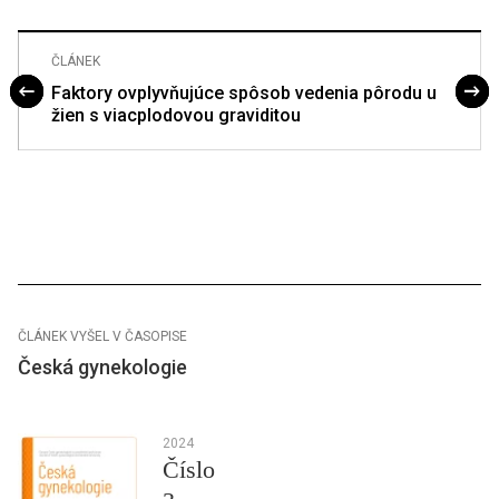
ČLÁNEK
Faktory ovplyvňujúce spôsob vedenia pôrodu u
žien s viacplodovou graviditou
ČLÁNEK VYŠEL V ČASOPISE
Česká gynekologie
2024
Číslo