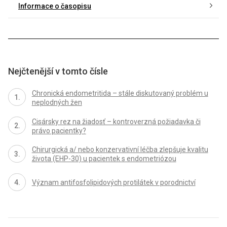
Informace o časopisu
Nejčtenější v tomto čísle
Chronická endometritida – stále diskutovaný problém u
neplodných žen
Cisársky rez na žiadosť – kontroverzná požiadavka či
právo pacientky?
Chirurgická a/ nebo konzervativní léčba zlepšuje kvalitu
života (EHP-30) u pacientek s endometriózou
Význam antifosfolipidových protilátek v porodnictví