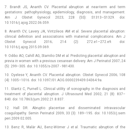
7. Brandt JS, Ananth CV. Placental abruption at near-term and term
gestations: pathophysiology, epidemiology, diagnosis, and management.
Am J Obstet Gynecol 2023; 228 (5S): S1313–S1329. doi:
10.1016/j.ajog.2022.06.059.
8. Ananth CV, Lavery JA, Vintzileos AM et al. Severe placental abruption:
clinical definition and associations with maternal complications. Am J
Obstet Gynecol 2016; 214 (2): 272.e1–272.e9. doi:
10.1016/j.ajog.2015.09.069.
9. Odibo AO, Cahill AG, Stamilio DM et al. Predicting placental abruption and
previa in women with a previous cesarean delivery. Am J Perinatol 2007; 24
(5): 299–305. doi: 10.1055/s-2007 -⁠ 981430.
10. Oyelese Y, Ananth CV. Placental abruption. Obstet Gynecol 2006; 108
(4): 1005–1016. doi: 10.1097/01.AOG.0000239439.04364.9a.
11. Glantz C, Purnell L. Clinical utility of sonography in the diagnosis and
treatment of placental abruption. J Ultrasound Med 2002; 21 (8): 837–
840. doi: 10.7863/jum.2002.21.8.837.
12. Hall DR. Abruptio placentae and disseminated intravascular
coagulopathy. Semin Perinatol 2009; 33 (3): 189–195. doi: 10.1053/j.sem
peri.2009.02.005.
13. Benz R, Malär AU, Benz-Wörner J et al. Traumatic abruption of the