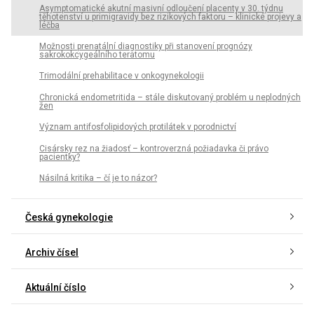
Asymptomatické akutní masivní odloučení placenty v 30. týdnu
těhotenství u primigravidy bez rizikových faktoru – klinické projevy a
léčba
Možnosti prenatální diagnostiky při stanovení prognózy
sakrokokcygeálního teratomu
Trimodální prehabilitace v onkogynekologii
Chronická endometritida – stále diskutovaný problém u neplodných
žen
Význam antifosfolipidových protilátek v porodnictví
Cisársky rez na žiadosť – kontroverzná požiadavka či právo
pacientky?
Násilná kritika – čí je to názor?
Česká gynekologie
Archiv čísel
Aktuální číslo