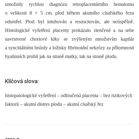
umožnily rychlou diagnózu retroplacentárního hematomu
o velikosti 8 × 5 cm, plod během akutního císařského řezu
odumřel. Plod byl intubován a resuscitován, ale neúspěšně.
Histologické vyšetření placenty prokázalo ztenčené a na sebe
navrstvené choriové klky se zvýšeným množstvím kapilár
a syncitiálními hnízdy a ložisky fibrinoidní nekrózy za přítomnosti
hyalinních pruhů jak na straně matky, tak na straně plodu.
Klíčová slova:
histopatologické vyšetření – odloučená placenta – bez rizikových
faktorů – akutní distres plodu – akutní císařský řez