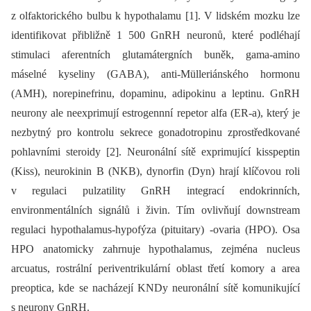
z olfaktorického bulbu k hypothalamu [1]. V lidském mozku lze
identifikovat přibližně 1 500 GnRH neuronů, které podléhají
stimulaci aferentních glutamátergních buněk, gama-amino
máselné kyseliny (GABA), anti-Mülleriánského hormonu
(AMH), norepinefrinu, dopaminu, adipokinu a leptinu. GnRH
neurony ale neexprimují estrogennní repetor alfa (ER-a), který je
nezbytný pro kontrolu sekrece gonadotropinu zprostředkované
pohlavními steroidy [2]. Neuronální sítě exprimující kisspeptin
(Kiss), neurokinin B (NKB), dynorfin (Dyn) hrají klíčovou roli
v regulaci pulzatility GnRH integrací endokrinních,
environmentálních signálů i živin. Tím ovlivňují downstream
regulaci hypothalamus-hypofýza (pituitary) -ovaria (HPO). Osa
HPO anatomicky zahrnuje hypothalamus, zejména nucleus
arcuatus, rostrální periventrikulární oblast třetí komory a area
preoptica, kde se nacházejí KNDy neuronální sítě komunikující
s neurony GnRH.