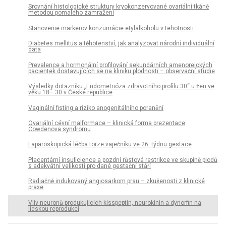
Srovnání histologické struktury kryokonzervované ovariální tkáně
metodou pomalého zamražení
Stanovenie markerov konzumácie etylalkoholu v tehotnosti
Diabetes mellitus a těhotenství, jak analyzovat národní individuální
data
Prevalence a hormonální profilování sekundárních amenoreických
pacientek dostavujících se na kliniku plodnosti – observační studie
Výsledky dotazníku „Endometrióza zdravotního profilu 30“ u žen ve
věku 18– 30 v České republice
Vaginální fisting a riziko anogenitálního poranění
Ovariální cévní malformace – klinická forma prezentace
Cowdenova syndromu
Laparoskopická léčba torze vaječníku ve 26. týdnu gestace
Placentární insuficience a pozdní růstová restrikce ve skupině plodů
s adekvátní velikostí pro dané gestační stáří
Radiačně indukovaný angiosarkom prsu – zkušenosti z klinické
praxe
Vliv neuronů produkujících kisspeptin, neurokinin a dynorfin na
lidskou reprodukci