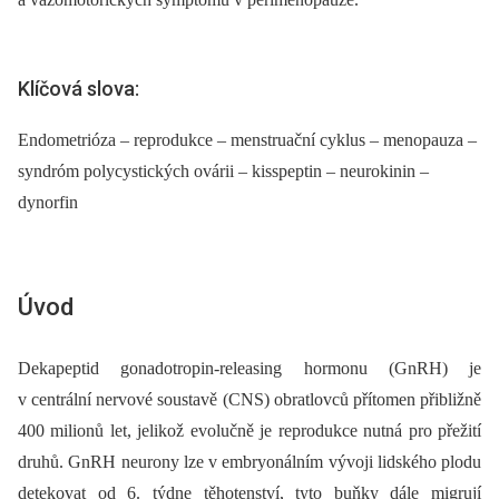
Klíčová slova:
Endometrióza – reprodukce – menstruační cyklus – menopauza –
syndróm polycystických ovárii – kisspeptin – neurokinin –
dynorfin
Úvod
Dekapeptid gonadotropin-releasing hormonu (GnRH) je
v centrální nervové soustavě (CNS) obratlovců přítomen přibližně
400 milionů let, jelikož evolučně je reprodukce nutná pro přežití
druhů. GnRH neurony lze v embryonálním vývoji lidského plodu
detekovat od 6. týdne těhotenství, tyto buňky dále migrují