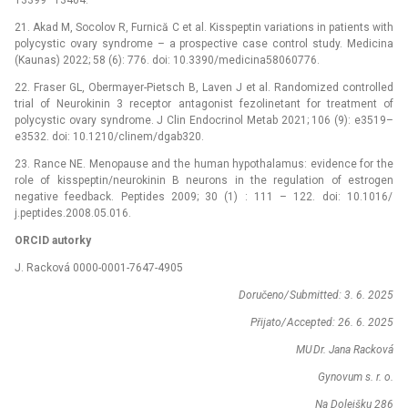
13399–13404.
21. Akad M, Socolov R, Furnică C et al. Kisspeptin variations in patients with
polycystic ovary syndrome –⁠ a prospective case control study. Medicina
(Kaunas) 2022; 58 (6): 776. doi: 10.3390/medicina58060776.
22. Fraser GL, Obermayer-Pietsch B, Laven J et al. Randomized controlled
trial of Neurokinin 3 receptor antagonist fezolinetant for treatment of
polycystic ovary syndrome. J Clin Endocrinol Metab 2021; 106 (9): e3519–
e3532. doi: 10.1210/clinem/dgab320.
23. Rance NE. Menopause and the human hypothalamus: evidence for the
role of kisspeptin/neurokinin B neurons in the regulation of estrogen
negative feedback. Peptides 2009; 30 (1) : 111 –⁠ 122. doi: 10.1016/
j.peptides.2008.05.016.
ORCID autorky
J. Racková 0000-0001-7647-4905
Doručeno/
Submitted: 3. 6. 2025
Přijato/
Accepted: 26. 6. 2025
MU
Dr. Jana Racková
Gynovum s.
r.
o.
Na Dolejšku 286