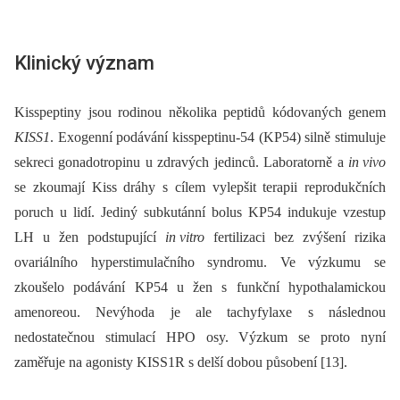
Klinický význam
Kisspeptiny jsou rodinou několika peptidů kódovaných genem
KISS1
. Exogenní podávání kisspeptinu-54 (KP54) silně stimuluje
sekreci gonadotropinu u zdravých jedinců. Laboratorně a
in
vivo
se zkoumají Kiss dráhy s cílem vylepšit terapii reprodukčních
poruch u lidí. Jediný subkutánní bolus KP54 indukuje vzestup
LH u žen podstupující
in
vitro
fertilizaci bez zvýšení rizika
ovariálního hyperstimulačního syndromu. Ve výzkumu se
zkoušelo podávání KP54 u žen s funkční hypothalamickou
amenoreou. Nevýhoda je ale tachyfylaxe s následnou
nedostatečnou stimulací HPO osy. Výzkum se proto nyní
zaměřuje na agonisty KISS1R s delší dobou působení [13].