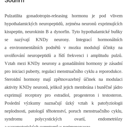
Souhrn
Pulzatilita gonadotropin-releasing hormonu je pod vlivem
hypothalamických neuropeptidů, zejména neuronů exprimujících
kisspeptin, neurokinin B a dynorfin. Tyto hypothalamické buňky
se nazývají KNDy neurony. Integrací hormonálních
a environmentálních podnětů v mozku modulují účinky na
uvolňování neuropeptidů a řídí frekvenci i amplitudu pulzů.
Vztah mezi KNDy neurony a gonadálními hormony je zásadní
pro iniciaci puberty, regulaci menstruačního cyklu a reporodukce.
Steroidní hormony mají zpětnovazebný účinek na modulaci
aktivity KNDy neuronů, jelikož jejich membrána i buněčné jádro
exprimují receptory pro estradiol, progesteron i testosteron.
Poslední výzkumy naznačují úzký vztah k patofyziologii
neplodnosti, patologií těhotenství, poruch menstruačního cyklu,
syndromu polycystických ovarií, endometriózy
a vazomotorických symptomů v perimenopauze.