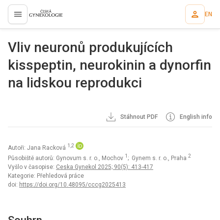
EN
proLékaře.cz
Vliv neuronů produkujících
kisspeptin, neurokinin a dynorfin
na lidskou reprodukci
Stáhnout PDF
English info
1,2
Autoři: Jana Racková
1
2
Působiště autorů: Gynovum s. r. o., Mochov
; Gynem s. r. o., Praha
Vyšlo v časopise:
Ceska Gynekol 2025; 90(5): 413-417
Kategorie: Přehledová práce
doi:
https://doi.org/10.48095/cccg2025413