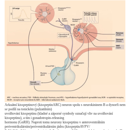
Arkuátní kisspeptinový (kisspeptinARC) neuron spolu s neurokininem B a dynorfi nem
se podílí na tonickém (pulzatilním)
uvolňování kisspeptinu (kladné a záporné symboly označují vliv na uvolňování
kisspeptinu), a tím i gonadotropin-releasing
hormonu (GnRH). Naproti tomu neurony kisspeptinu v anteroventrálním
periventrikulárním/periventrikulárním jádru (kisspeptinAVPV/