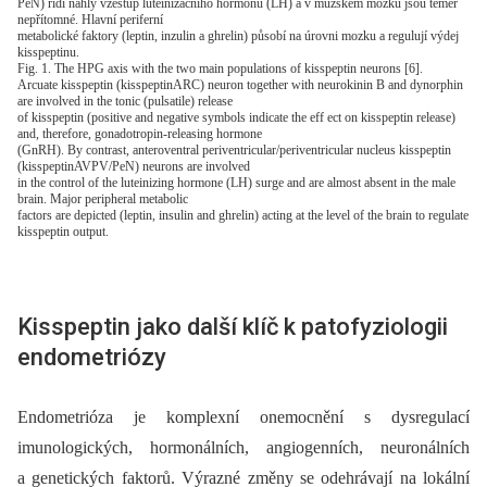
PeN) řídí náhlý vzestup luteinizačního hormonu (LH) a v mužském mozku jsou téměř
nepřítomné. Hlavní periferní
metabolické faktory (leptin, inzulin a ghrelin) působí na úrovni mozku a regulují výdej
kisspeptinu.
Fig. 1. The HPG axis with the two main populations of kisspeptin neurons [6].
Arcuate kisspeptin (kisspeptinARC) neuron together with neurokinin B and dynorphin
are involved in the tonic (pulsatile) release
of kisspeptin (positive and negative symbols indicate the eff ect on kisspeptin release)
and, therefore, gonadotropin-releasing hormone
(GnRH). By contrast, anteroventral periventricular/periventricular nucleus kisspeptin
(kisspeptinAVPV/PeN) neurons are involved
in the control of the luteinizing hormone (LH) surge and are almost absent in the male
brain. Major peripheral metabolic
factors are depicted (leptin, insulin and ghrelin) acting at the level of the brain to regulate
kisspeptin output.
Kisspeptin jako další klíč k patofyziologii
endometriózy
Endometrióza je komplexní onemocnění s dysregulací
imunologických, hormonálních, angiogenních, neuronálních
a genetických faktorů. Výrazné změny se odehrávají na lokální