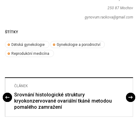
250 87 Mochov
gynovum.rackova@gmail.com
ŠTÍTKY
Dětská gynekologie
Gynekologie a porodnictví
Reprodukční medicína
ČLÁNEK
Srovnání histologické struktury
kryokonzervované ovariální tkáně metodou
pomalého zamražení