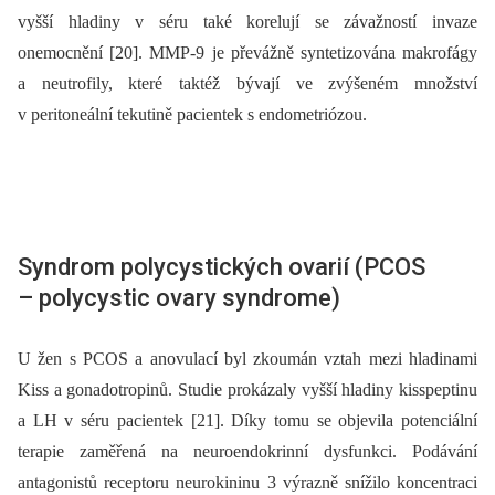
vyšší hladiny v séru také korelují se závažností invaze
onemocnění [20]. MMP-9 je převážně syntetizována makrofágy
a neutrofily, které taktéž bývají ve zvýšeném množství
v peritoneální tekutině pacientek s endometriózou.
Syndrom polycystických ovarií (PCOS
–⁠ polycystic ovary syndrome)
U žen s PCOS a anovulací byl zkoumán vztah mezi hladinami
Kiss a gonadotropinů. Studie prokázaly vyšší hladiny kisspeptinu
a LH v séru pacientek [21]. Díky tomu se objevila potenciální
terapie zaměřená na neuroendokrinní dysfunkci. Podávání
antagonistů receptoru neurokininu 3 výrazně snížilo koncentraci