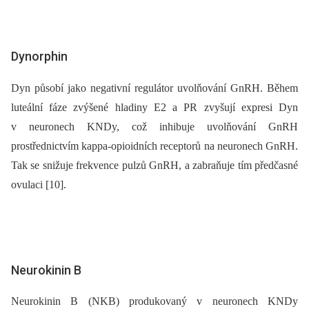
Dynorphin
Dyn působí jako negativní regulátor uvolňování GnRH. Během
luteální fáze zvýšené hladiny E2 a PR zvyšují expresi Dyn
v neuronech KNDy, což inhibuje uvolňování GnRH
prostřednictvím kappa-opioidních receptorů na neuronech GnRH.
Tak se snižuje frekvence pulzů GnRH, a zabraňuje tím předčasné
ovulaci [10].
Neurokinin B
Neurokinin B (NKB) produkovaný v neuronech KNDy