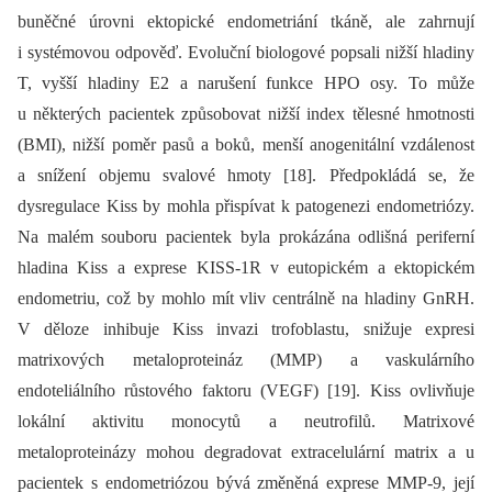
buněčné úrovni ektopické endometriání tkáně, ale zahrnují
i systémovou odpověď. Evoluční biologové popsali nižší hladiny
T, vyšší hladiny E2 a narušení funkce HPO osy. To může
u některých pacientek způsobovat nižší index tělesné hmotnosti
(BMI), nižší poměr pasů a boků, menší anogenitální vzdálenost
a snížení objemu svalové hmoty [18]. Předpokládá se, že
dysregulace Kiss by mohla přispívat k patogenezi endometriózy.
Na malém souboru pacientek byla prokázána odlišná periferní
hladina Kiss a exprese KISS-1R v eutopickém a ektopickém
endometriu, což by mohlo mít vliv centrálně na hladiny GnRH.
V děloze inhibuje Kiss invazi trofoblastu, snižuje expresi
matrixových metaloproteináz (MMP) a vaskulárního
endoteliálního růstového faktoru (VEGF) [19]. Kiss ovlivňuje
lokální aktivitu monocytů a neutrofilů. Matrixové
metaloproteinázy mohou degradovat extracelulární matrix a u
pacientek s endometriózou bývá změněná exprese MMP-9, její