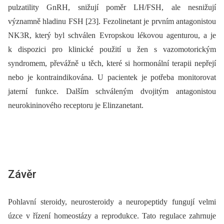
pulzatility GnRH, snižují poměr LH/FSH, ale nesnižují
významně hladinu FSH [23]. Fezolinetant je prvním antagonistou
NK3R, který byl schválen Evropskou lékovou agenturou, a je
k dispozici pro klinické použití u žen s vazomotorickým
syndromem, převážně u těch, které si hormonální terapii nepřejí
nebo je kontraindikována. U pacientek je potřeba monitorovat
jaterní funkce. Dalším schváleným dvojitým antagonistou
neurokininového receptoru je Elinzanetant.
Závěr
Pohlavní steroidy, neurosteroidy a neuropeptidy fungují velmi
úzce v řízení homeostázy a reprodukce. Tato regulace zahrnuje