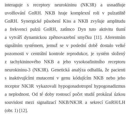
interaguje s receptory neurokininu (NK3R) a usnadňuje
uvolňování GnRH. NKB hraje komplexní roli v pulzatilitě
GnRH. Synergické působení Kiss a NKB zvyšuje amplitudu
a frekvenci pulzů GnRH, zatímco Dyn tuto aktivitu tlumí
a vytváří dynamickou zpětnovazební smyčku [11]. Aferentním
signálním systémem, jemuž se v poslední době dostalo velké
pozornosti v centrální kontrole reprodukce, je systém složený
z tachykininového NKB a jeho vysokoafinitního receptoru
neurokininu-3 (NK3R). Genetická analýza odhalila, že pacienti
s inaktivujícími mutacemi v genu kódujícím NKB nebo jeho
receptor NK3R vykazovali hypogonadotropní hypogonadizmus
a neplodnost. Od té doby rostoucí počet studií prokázal úzkou
souvislost mezi signalizací NKB/NK3R a sekrecí GnRH/LH
(obr. 1) [12].