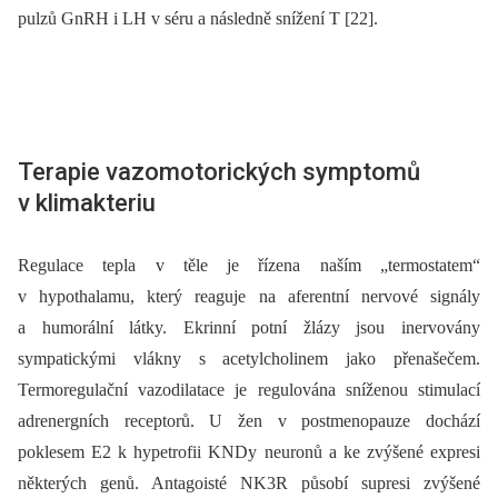
pulzů GnRH i LH v séru a následně snížení T [22].
Terapie vazomotorických symptomů
v klimakteriu
Regulace tepla v těle je řízena naším „termostatem“
v hypothalamu, který reaguje na aferentní nervové signály
a humorální látky. Ekrinní potní žlázy jsou inervovány
sympatickými vlákny s acetylcholinem jako přenašečem.
Termoregulační vazodilatace je regulována sníženou stimulací
adrenergních receptorů. U žen v postmenopauze dochází
poklesem E2 k hypetrofii KNDy neuronů a ke zvýšené expresi
některých genů. Antagoisté NK3R působí supresi zvýšené