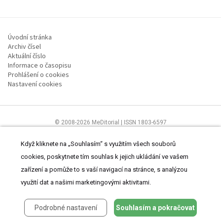
Úvodní stránka
Archiv čísel
Aktuální číslo
Informace o časopisu
Prohlášení o cookies
Nastavení cookies
© 2008-2026 MeDitorial | ISSN 1803-6597
Stránky proLékaře.cz jsou určeny výhradně odborníkům ve
zdravotnictví.
Čtěte prohlášení
a
Zásady zpracování osobních údajů
.
Když kliknete na „Souhlasím“ s využitím všech souborů
cookies, poskytnete tím souhlas k jejich ukládání ve vašem
zařízení a pomůže to s vaší navigací na stránce, s analýzou
využití dat a našimi marketingovými aktivitami.
Podrobné nastavení
Souhlasím a pokračovat