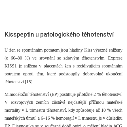
Kisspeptin u patologického těhotenství
U žen se spontánním potratem jsou hladiny Kiss výrazně sníženy
(o 60–80 %) ve srovnání se zdravým těhotenstvím. Exprese
KISS1 je snížena v placentách žen s recidivujícím spontánním
potratem oproti těm, které podstoupily dobrovolné ukončení
těhotenství [15].
Mimoděložní těhotenství (EP) postihuje přibližně 2 % těhotenství.
V rozvojových zemích zůstává nejčastější příčinou mateřské
mortality v I. trimestru těhotenství, kdy způsobuje až 10 % všech
mateřských úmrtí, a 6–16 % hemoragií v I. trimestru je v důsledku
EP. Diagnostika se v současné době opírá o měření hladin hCG