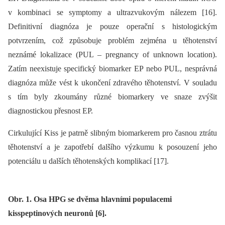
v kombinaci se symptomy a ultrazvukovým nálezem [16].
Definitivní diagnóza je pouze operační s histologickým
potvrzením, což způsobuje problém zejména u těhotenství
neznámé lokalizace (PUL –⁠ pregnancy of unknown location).
Zatím neexistuje specifický biomarker EP nebo PUL, nesprávná
diagnóza může vést k ukončení zdravého těhotenství. V souladu
s tím byly zkoumány různé biomarkery ve snaze zvýšit
diagnostickou přesnost EP.
Cirkulující Kiss je patrně slibným biomarkerem pro časnou ztrátu
těhotenství a je zapotřebí dalšího výzkumu k posouzení jeho
potenciálu u dalších těhotenských komplikací [17].
Obr. 1. Osa HPG se dvěma hlavními populacemi
kisspeptinových neuronů [6].