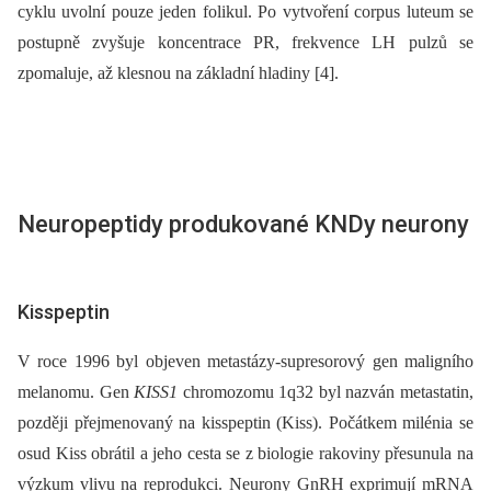
cyklu uvolní pouze jeden folikul. Po vytvoření corpus luteum se
postupně zvyšuje koncentrace PR, frekvence LH pulzů se
zpomaluje, až klesnou na základní hladiny [4].
Neuropeptidy produkované KNDy neurony
Kisspeptin
V roce 1996 byl objeven metastázy-supresorový gen maligního
melanomu. Gen
KISS1
chromozomu 1q32 byl nazván metastatin,
později přejmenovaný na kisspeptin (Kiss). Počátkem milénia se
osud Kiss obrátil a jeho cesta se z biologie rakoviny přesunula na
výzkum vlivu na reprodukci. Neurony GnRH exprimují mRNA