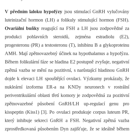
V předním laloku hypofýzy
jsou stimulací GnRH vylučovány
luteinizační hormon (LH) a folikuly stimulující hormon (FSH).
Ovariální buňky
reagující na FSH a LH jsou zodpovědné za
produkci pohlavních steroidů, zejména estradiolu (E2),
progesteronu (PR) a testosteronu (T), inhibinu B a glykoproteinu
AMH. Mají zpětnovazebný účinek na hypothalamus a hypofýzu.
Během folikulární fáze se hladina E2 postupně zvyšuje, negativní
zpětná vazba se mění na pozitivní, s narůstající hladinou GnRH
dojde k elevaci LH spouštějící ovulaci. Výzkumy prokázaly, že
nukleární izoforma ER-a na KNDy neuronech v rostrální
periventrikulární oblasti třetí komory je zodpovědná za pozitivní
zpětnovazebné působení GnRH/LH up-regulací genu pro
kisspeptin (Kiss1) [3]. Po ovulaci produkuje corpus luteum PR,
který inhibuje sekreci GnRH a FSH. Negativní zpětná vazba
zprostředkovaná působením Dyn zajišťuje, že se ideálně během