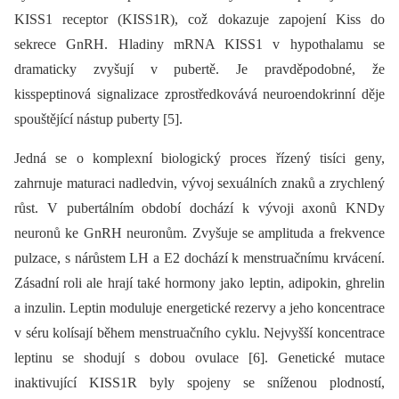
KISS1 receptor (KISS1R), což dokazuje zapojení Kiss do
sekrece GnRH. Hladiny mRNA KISS1 v hypothalamu se
dramaticky zvyšují v pubertě. Je pravděpodobné, že
kisspeptinová signalizace zprostředkovává neuroendokrinní děje
spouštějící nástup puberty [5].
Jedná se o komplexní biologický proces řízený tisíci geny,
zahrnuje maturaci nadledvin, vývoj sexuálních znaků a zrychlený
růst. V pubertálním období dochází k vývoji axonů KNDy
neuronů ke GnRH neuronům. Zvyšuje se amplituda a frekvence
pulzace, s nárůstem LH a E2 dochází k menstruačnímu krvácení.
Zásadní roli ale hrají také hormony jako leptin, adipokin, ghrelin
a inzulin. Leptin moduluje energetické rezervy a jeho koncentrace
v séru kolísají během menstruačního cyklu. Nejvyšší koncentrace
leptinu se shodují s dobou ovulace [6]. Genetické mutace
inaktivující KISS1R byly spojeny se sníženou plodností,