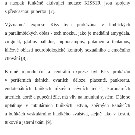
a naopak funkčně aktivující mutace KISS1R jsou spojeny
s předčasnou pubertou [7].
Významná exprese Kiss byla prokázána v limbických
a paralimbických oblas ‑⁠ tech mozku, jako je mediální amygdala,
cingulát, globus pallidus, hippocampus, putamen a thalamus,
klíčové oblasti neurobiologické kontroly sexuálního a emočního
chování [8].
Kromě reprodukční a centrální exprese byl Kiss prokázán
v periferních tkáních, ovariích, děloze, placentě, pankreatu,
endoteliálních buňkách různých cévních řečišť, koronárních
arteriích, aortě a pupeční žíle, má vliv na imunitní systém. Dále se
uplatňuje v tubulárních buňkách ledvin, sběrných kanálcích
a buňkách vaskulárního hladkého svalstva, stejně jako v kostní,
tukové a jaterní tkáni [9].