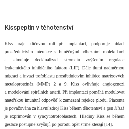
Kisspeptin v těhotenství
Kiss hraje klíčovou roli při implantaci, podporuje nidaci
prostřednictvím interakce s buněčnými adhezními molekulami
a stimuluje decidualizaci stromatu zvýšením regulace
leukemického inhibičního faktoru (LIF). Dále tlumí nadměrnou
migraci a invazi trofoblastu prostřednictvím inhibice matrixových
metaloproteináz (MMP) 2 a 9. Kiss ovlivňuje angiogenezi
a modelování spirálních arterií. Při implantaci pomáhá modulovat
mateřskou imunitní odpověď k zamezení rejekce plodu. Placenta
je považována za hlavní zdroj Kiss během těhotentsví a gen
Kiss1
je exprimován v syncytiotrofoblastech. Hladiny Kiss se během
gestace postupně zvyšují, po porodu opět strmě klesají [14].