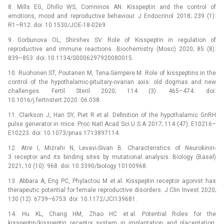
8. Mills EG, Dhillo WS, Comninos AN. Kisspeptin and the control of
emotions, mood and reproductive behaviour. J Endocrinol 2018; 239 (1):
R1–R12. doi: 10.1530/JOE-18-0269.
9. Gorbunova OL, Shirshev SV. Role of Kisspeptin in regulation of
reproductive and immune reactions. Biochemistry (Mosc) 2020; 85 (8):
839–853. doi: 10.1134/S0006297920080015.
10. Ruohonen ST, Poutanen M, Tena-Sempere M. Role of kisspeptins in the
control of the hypothalamic-pituitary-ovarian axis: old dogmas and new
challenges. Fertil Steril 2020; 114 (3): 465–474. doi:
10.1016/j.fertnstert.2020. 06.038.
11. Clarkson J, Han SY, Piet R et al. Definition of the hypothalamic GnRH
pulse generator in mice. Proc Natl Acad Sci U S A 2017; 114 (47): E10216–
E10223. doi: 10.1073/pnas.1713897114.
12. Atre I, Mizrahi N, Levavi-Sivan B. Characteristics of Neurokinin-
3 receptor and its binding sites by mutational analysis. Biology (Basel)
2021; 10 (10): 968. doi: 10.3390/biology 10100968.
13. Abbara A, Eng PC, Phylactou M et al. Kisspeptin receptor agonist has
therapeutic potential for female reproductive disorders. J Clin Invest 2020;
130 (12): 6739–6753. doi: 10.1172/JCI139681.
14. Hu KL, Chang HM, Zhao HC et al. Potential Roles for the
kisspeptin/kisspeptin receptor system in implantation and placentation.