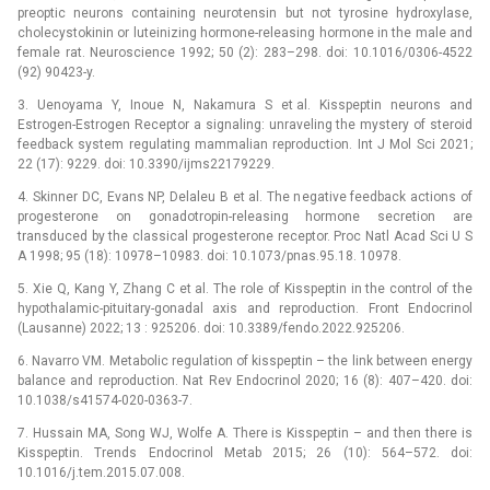
preoptic neurons containing neurotensin but not tyrosine hydroxylase,
cholecystokinin or luteinizing hormone-releasing hormone in the male and
female rat. Neuroscience 1992; 50 (2): 283–298. doi: 10.1016/0306-4522
(92) 90423-y.
3. Uenoyama Y, Inoue N, Nakamura S et al. Kisspeptin neurons and
Estrogen-Estrogen Receptor a signaling: unraveling the mystery of steroid
feedback system regulating mammalian reproduction. Int J Mol Sci 2021;
22 (17): 9229. doi: 10.3390/ijms22179229.
4. Skinner DC, Evans NP, Delaleu B et al. The negative feedback actions of
progesterone on gonadotropin-releasing hormone secretion are
transduced by the classical progesterone receptor. Proc Natl Acad Sci U S
A 1998; 95 (18): 10978–10983. doi: 10.1073/pnas.95.18. 10978.
5. Xie Q, Kang Y, Zhang C et al. The role of Kisspeptin in the control of the
hypothalamic-pituitary-gonadal axis and reproduction. Front Endocrinol
(Lausanne) 2022; 13 : 925206. doi: 10.3389/fendo.2022.925206.
6. Navarro VM. Metabolic regulation of kisspeptin –⁠ the link between energy
balance and reproduction. Nat Rev Endocrinol 2020; 16 (8): 407–420. doi:
10.1038/s41574-020-0363-7.
7. Hussain MA, Song WJ, Wolfe A. There is Kisspeptin –⁠ and then there is
Kisspeptin. Trends Endocrinol Metab 2015; 26 (10): 564–572. doi:
10.1016/j.tem.2015.07.008.