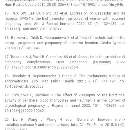
Hum Reprod Update 2019; 25 (3): 326–343. doi: 10.1093/humupd/dmy046.
15. Park DW, Lee SK, Hong SR et al. Expression of Kisspeptin and its
receptor GPR54 in the first trimester trophoblast of women with recurrent
pregnancy loss. Am J Reprod Immunol 2012; 67 (2): 132–139. doi:
10.1111/j.1600-0897. 2011.01073.x.
16. Racková J, Driák D, Neumannová H et al. Use of methotrexate in the
ectopic pregnancy and pregnancy of unknown location. Ceska Gynekol
2016; 81 (2): 140–146.
17. Tsoutsouki J, Patel B, Comninos AN et al. Kisspeptin in the prediction of
pregnancy complications. Front Endocrinol (Lausanne) 2022;
13 : 942664. doi: 10.3389/fendo.2022.942664.
18. Dinsdale N, Nepomnaschy P, Crespi B. The evolutionary biology of
endometriosis. Evol Med Public Health 2021; 9 (1): 174–191. doi:
10.1093/emph/eoab008.
19. Gorbunova O, Shirshev S. The effect of kisspeptin on the functional
activity of peripheral blood monocytes and neutrophils in the context of
physiological pregnancy. J Reprod Immunol 2022; 151 : 103621. doi:
10.1016/j.jri.2022.103621.
20. Liu H, Wang J, Wang H et al. Correlation between matrix
metalloproteinase-9 and endometriosis. Int J Clin Exp Pathol 2015; 8 (10):