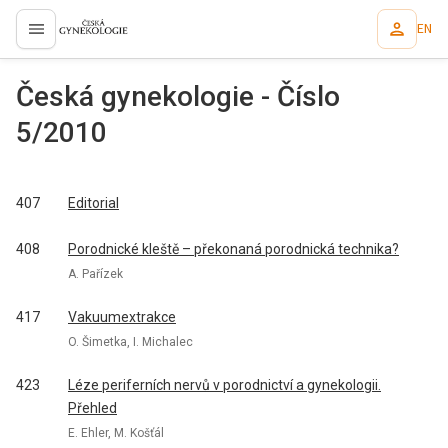
EN
proLékaře.cz
Česká gynekologie - Číslo
5/2010
407
Editorial
408
Porodnické kleště – překonaná porodnická technika?
A. Pařízek
417
Vakuumextrakce
O. Šimetka, I. Michalec
423
Léze periferních nervů v porodnictví a gynekologii.
Přehled
E. Ehler, M. Košťál