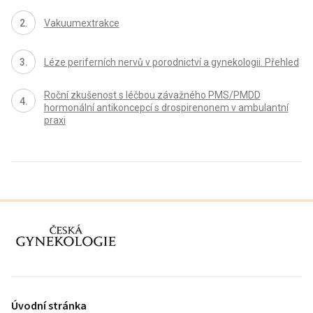
Vakuumextrakce
Léze periferních nervů v porodnictví a gynekologii. Přehled
Roční zkušenost s léčbou závažného PMS/PMDD
hormonální antikoncepcí s drospirenonem v ambulantní
praxi
proLékaře.cz
Úvodní stránka