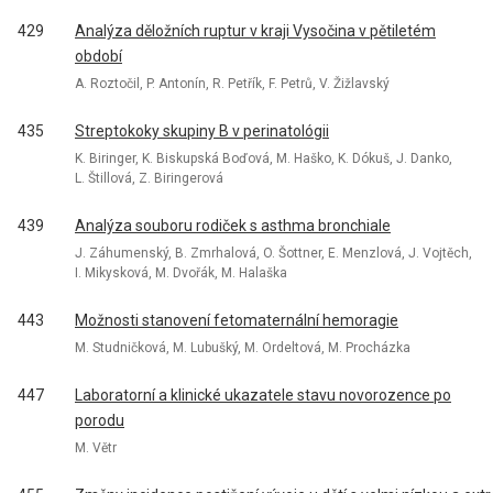
429
Analýza děložních ruptur v kraji Vysočina v pětiletém
období
A. Roztočil, P. Antonín, R. Petřík, F. Petrů, V. Žižlavský
435
Streptokoky skupiny B v perinatológii
K. Biringer, K. Biskupská Boďová, M. Haško, K. Dókuš, J. Danko,
L. Štillová, Z. Biringerová
439
Analýza souboru rodiček s asthma bronchiale
J. Záhumenský, B. Zmrhalová, O. Šottner, E. Menzlová, J. Vojtěch,
I. Mikysková, M. Dvořák, M. Halaška
443
Možnosti stanovení fetomaternální hemoragie
M. Studničková, M. Lubušký, M. Ordeltová, M. Procházka
447
Laboratorní a klinické ukazatele stavu novorozence po
porodu
M. Větr