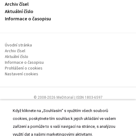
Archiv čísel
Aktuální číslo
Informace o časopisu
Úvodní stránka
Archiv čísel
Aktuální číslo
Informace o časopisu
Prohlášení o cookies
Nastavení cookies
© 2008-2026 MeDitorial | ISSN 1803-6597
Stránky proLékaře.cz jsou určeny výhradně odborníkům ve
zdravotnictví.
Čtěte prohlášení
a
Zásady zpracování osobních údajů
.
Když kliknete na „Souhlasím“ s využitím všech souborů
cookies, poskytnete tím souhlas k jejich ukládání ve vašem
zařízení a pomůže to s vaší navigací na stránce, s analýzou
využití dat a našimi marketingovými aktivitami.