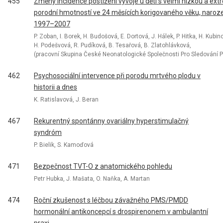
455
Změny incidence postižení vývoje u dětí s velmi nízkou a ex
porodní hmotností ve 24 měsících korigovaného věku, naroze
1997–2007
P. Zoban, I. Borek, H. Budošová, E. Dortová, J. Hálek, P. Hitka, H. Kubin
H. Podešvová, R. Pudíková, B. Tesařová, B. Zlatohlávková,
(pracovní Skupina České Neonatologické Společnosti Pro Sledování P
462
Psychosociální intervence při porodu mrtvého plodu v
historii a dnes
K. Ratislavová, J. Beran
467
Rekurentný spontánny ovariálny hyperstimulačný
syndróm
P. Bielik, S. Kamoďová
471
Bezpečnost TVT-O z anatomického pohledu
Petr Hubka, J. Mašata, O. Naňka, A. Martan
474
Roční zkušenost s léčbou závažného PMS/PMDD
hormonální antikoncepcí s drospirenonem v ambulantní