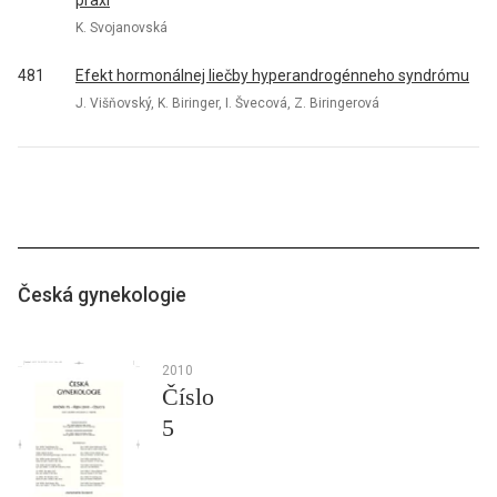
praxi
K. Svojanovská
481
Efekt hormonálnej liečby hyperandrogénneho syndrómu
J. Višňovský, K. Biringer, I. Švecová, Z. Biringerová
Česká gynekologie
2010
Číslo
5