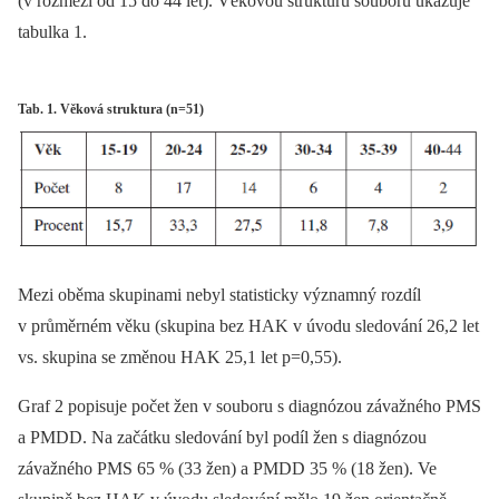
(v rozmezí od 15 do 44 let). Věkovou strukturu souboru ukazuje
tabulka 1.
Tab. 1. Věková struktura (n=51)
Mezi oběma skupinami nebyl statisticky významný rozdíl
v průměrném věku (skupina bez HAK v úvodu sledování 26,2 let
vs. skupina se změnou HAK 25,1 let p=0,55).
Graf 2 popisuje počet žen v souboru s diagnózou závažného PMS
a PMDD. Na začátku sledování byl podíl žen s diagnózou
závažného PMS 65 % (33 žen) a PMDD 35 % (18 žen). Ve