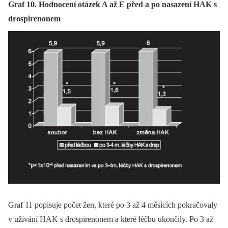
Graf 10. Hodnocení otázek A až E před a po nasazení HAK s
drospirenonem
Graf 11 popisuje počet žen, které po 3 až 4 měsících pokračovaly
v užívání HAK s drospirenonem a které léčbu ukončily. Po 3 až