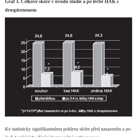
Graf 3. Celkové skóre v úvodu studie a po léčbě HAK s
drospirenonem
Ke statisticky signifikantnímu poklesu skóre před nasazením a po