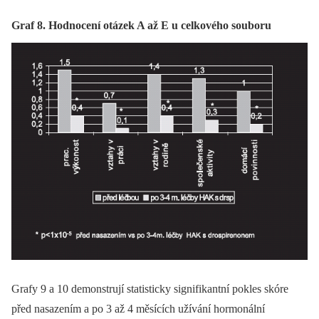
Graf 8. Hodnocení otázek A až E u celkového souboru
Grafy 9 a 10 demonstrují statisticky signifikantní pokles skóre
před nasazením a po 3 až 4 měsících užívání hormonální