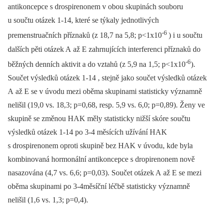
antikoncepce s drospirenonem v obou skupinách souboru
u součtu otázek 1-14, které se týkaly jednotlivých
-6
premenstruačních příznaků (z 18,7 na 5,8; p<1x10
) i u součtu
dalších pěti otázek A až E zahrnujících interferenci příznaků do
-6
běžných denních aktivit a do vztahů (z 5,9 na 1,5; p<1x10
).
Součet výsledků otázek 1-14 , stejně jako součet výsledků otázek
A až E se v úvodu mezi oběma skupinami statisticky významně
nelišil (19,0 vs. 18,3; p=0,68, resp. 5,9 vs. 6,0; p=0,89). Ženy ve
skupině se změnou HAK měly statisticky nižší skóre součtu
výsledků otázek 1-14 po 3-4 měsících užívání HAK
s drospirenonem oproti skupině bez HAK v úvodu, kde byla
kombinovaná hormonální antikoncepce s dropirenonem nově
nasazována (4,7 vs. 6,6; p=0,03). Součet otázek A až E se mezi
oběma skupinami po 3-4měsíční léčbě statisticky významně
nelišil (1,6 vs. 1,3; p=0,4).