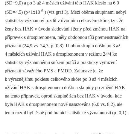
(SD=9,0) a po 3 až 4 měsích užívání této HAK kleslo na 6,0
-6
(SD=4,5) (p<1x10
) (viz graf 3). Mezi oběma skupinami nebyl
statisticky významný rozdíl v úvodním celkovém skóre, tzn. že
ženy bez HAK v úvodu sledování i ženy před změnou HAK na
přípravek s drospirenonem, měly obdobnou tíži premenstruačních
příznaků (24,9 vs. 24,3, p=0,8). U obou skupin došlo po 3 až
4 měsících užívání HAK s drospirenonem v režimu 24/4 ke
statisticky významnému snížení potíží a prakticky vymizení
příznaků závažného PMS a PMDD. Zajímavé je, že
k výraznějšímu poklesu celkového skóre po 3 až 4 měsících
užívání HAK s drospirenonem došlo u skupiny po změně HAK
na tento přípravek, oproti skupině žen bez HAK v úvodu, kde
byla HAK s drospirenonem nově nasazována (6,0 vs. 8,2), ale
tento rozdíl byl těsně pod hranicí statistické významnosti (p=0,1).