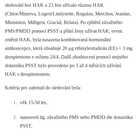
sledování bez HAK a 23 žen užívalo různou HAK
(Chloe/Minerva, Logest/Lindynette, Regulon, Mercilon, Jeanine,
Minisiston, Milligest, Gracial, Belara). Po zjištění závažného
PMS/PMDD pomocí PSST a přání ženy užívat HAK, event.
změnit HAK, byla nasazena kombinovaná hormonální
antikoncepce, která obsahuje 20 μg ethinylestradiolu (EE) + 3 mg
drospirenonu v režimu 24/4. Další zhodnocení pomocí stejného
dotazníku PSST bylo provedeno po 3 až 4 měsících užívání
HAK s drospirenonem.
Kritéria pro zahrnutí do sledování byla:
věk 15-50 let,
stanovení dg. závažného PMS nebo PMDD dle dotazníku
PSST,