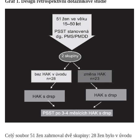
Graf 1. Design retrospektivní dotazníkové studie
Celý soubor 51 žen zahrnoval dvě skupiny: 28 žen bylo v úvodu