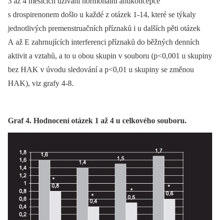
3 až 4 měsících užívání hormonální antikoncepce
s drospirenonem došlo u každé z otázek 1-14, které se týkaly
jednotlivých premenstruačních příznaků i u dalších pěti otázek
A až E zahrnujících interferenci příznaků do běžných denních
aktivit a vztahů, a to u obou skupin v souboru (p<0,001 u skupiny
bez HAK v úvodu sledování a p<0,01 u skupiny se změnou
HAK), viz grafy 4-8.
Graf 4. Hodnocení otázek 1 až 4 u celkového souboru.