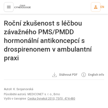
EN
proLékaře.cz
Roční zkušenost s léčbou
závažného PMS/PMDD
hormonální antikoncepcí s
drospirenonem v ambulantní
praxi
Stáhnout PDF
English info
Autoři: K. Svojanovská
Působiště autorů: MEDICONET s. r. o., Brno
Vyšlo v časopise:
Ceska Gynekol 2010; 75(5): 474-480