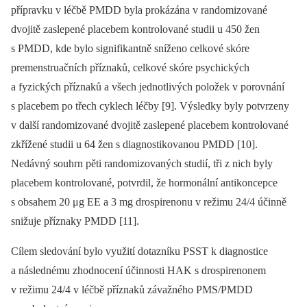
přípravku v léčbě PMDD byla prokázána v randomizované
dvojitě zaslepené placebem kontrolované studii u 450 žen
s PMDD, kde bylo signifikantně sníženo celkové skóre
premenstruačních příznaků, celkové skóre psychických
a fyzických příznaků a všech jednotlivých položek v porovnání
s placebem po třech cyklech léčby [9]. Výsledky byly potvrzeny
v další randomizované dvojitě zaslepené placebem kontrolované
zkřížené studii u 64 žen s diagnostikovanou PMDD [10].
Nedávný souhrn pěti randomizovaných studií, tři z nich byly
placebem kontrolované, potvrdil, že hormonální antikoncepce
s obsahem 20 μg EE a 3 mg drospirenonu v režimu 24/4 účinně
snižuje příznaky PMDD [11].
Cílem sledování bylo využití dotazníku PSST k diagnostice
a následnému zhodnocení účinnosti HAK s drospirenonem
v režimu 24/4 v léčbě příznaků závažného PMS/PMDD