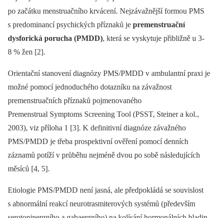
po začátku menstruačního krvácení. Nejzávažnější formou PMS
s predominancí psychických příznaků je
premenstruační
dysforická porucha (PMDD)
, která se vyskytuje přibližně u 3-
8 % žen [2].
Orientační stanovení diagnózy PMS/PMDD v ambulantní praxi je
možné pomocí jednoduchého dotazníku na závažnost
premenstruačních příznaků pojmenovaného
Premenstrual Symptoms Screening Tool (PSST, Steiner a kol.,
2003), viz příloha 1 [3]. K definitivní diagnóze závažného
PMS/PMDD je třeba prospektivní ověření pomocí denních
záznamů potíží v průběhu nejméně dvou po sobě následujících
měsíců [4, 5].
Etiologie PMS/PMDD není jasná, ale předpokládá se souvislost
s abnormální reakcí neurotrasmiterových systémů (především
serotoninergního a gabaergního) na kolísání hormonálních hladin