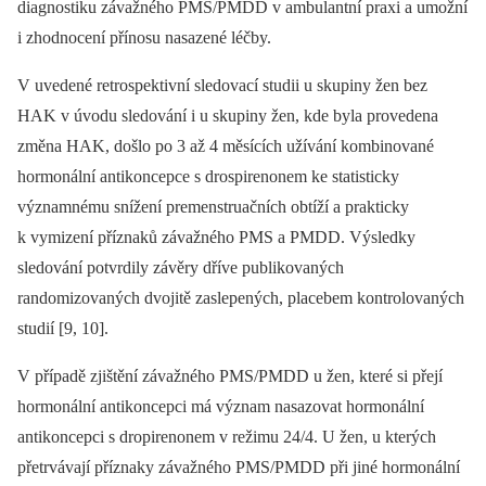
diagnostiku závažného PMS/PMDD v ambulantní praxi a umožní
i zhodnocení přínosu nasazené léčby.
V uvedené retrospektivní sledovací studii u skupiny žen bez
HAK v úvodu sledování i u skupiny žen, kde byla provedena
změna HAK, došlo po 3 až 4 měsících užívání kombinované
hormonální antikoncepce s drospirenonem ke statisticky
významnému snížení premenstruačních obtíží a prakticky
k vymizení příznaků závažného PMS a PMDD. Výsledky
sledování potvrdily závěry dříve publikovaných
randomizovaných dvojitě zaslepených, placebem kontrolovaných
studií [9, 10].
V případě zjištění závažného PMS/PMDD u žen, které si přejí
hormonální antikoncepci má význam nasazovat hormonální
antikoncepci s dropirenonem v režimu 24/4. U žen, u kterých
přetrvávají příznaky závažného PMS/PMDD při jiné hormonální