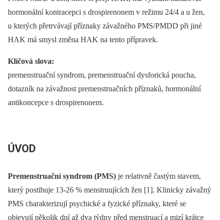
hormonální kontracepci s drospirenonem v režimu 24/4 a u žen,
u kterých přetrvávají příznaky závažného PMS/PMDD při jiné
HAK má smysl změna HAK na tento přípravek.
Klíčová slova:
premenstruační syndrom, premenstruační dysforická poucha,
dotazník na závažnost premenstruačních příznaků, hormonální
antikoncepce s drospirenonem.
ÚVOD
Premenstruační syndrom (PMS)
je relativně častým stavem,
který postihuje 13-26 % menstruujících žen [1]. Klinicky závažný
PMS charakterizují psychické a fyzické příznaky, které se
objevují několik dní až dva týdny před menstruací a mizí krátce