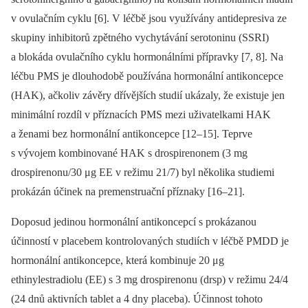
v ovulačním cyklu [6]. V léčbě jsou využívány antidepresiva ze
skupiny inhibitorů zpětného vychytávání serotoninu (SSRI)
a blokáda ovulačního cyklu hormonálními přípravky [7, 8]. Na
léčbu PMS je dlouhodobě používána hormonální antikoncepce
(HAK), ačkoliv závěry dřívějších studií ukázaly, že existuje jen
minimální rozdíl v příznacích PMS mezi uživatelkami HAK
a ženami bez hormonální antikoncepce [12–15]. Teprve
s vývojem kombinované HAK s drospirenonem (3 mg
drospirenonu/30 μg EE v režimu 21/7) byl několika studiemi
prokázán účinek na premenstruační příznaky [16–21].
Doposud jedinou hormonální antikoncepcí s prokázanou
účinností v placebem kontrolovaných studiích v léčbě PMDD je
hormonální antikoncepce, která kombinuje 20 μg
ethinylestradiolu (EE) s 3 mg drospirenonu (drsp) v režimu 24/4
(24 dnů aktivních tablet a 4 dny placeba). Účinnost tohoto