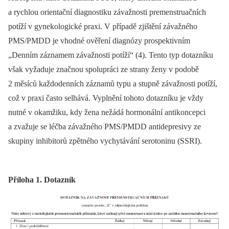
a rychlou orientační diagnostiku závažnosti premenstruačních
potíží v gynekologické praxi. V případě zjištění závažného
PMS/PMDD je vhodné ověření diagnózy prospektivním
„Denním záznamem závažnosti potíží“ (4). Tento typ dotazníku
však vyžaduje značnou spolupráci ze strany ženy v podobě
2 měsíců každodenních záznamů typu a stupně závažnosti potíží,
což v praxi často selhává. Vyplnění tohoto dotazníku je vždy
nutné v okamžiku, kdy žena nežádá hormonální antikoncepci
a zvažuje se léčba závažného PMS/PMDD antidepresivy ze
skupiny inhibitorů zpětného vychytávání serotoninu (SSRI).
Příloha 1. Dotazník