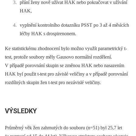
přání ženy nově užívat HAK nebo pokračovat v užívání
HAK,
vyplnění kontrolního dotazníku PSST po 3 až 4 měsících
léčby HAK s drospirenonem.
Ke statistickému zhodnocení bylo možno využít parametrický t-
test, protože soubory měly Gausovo normální rozdělení.
V případě porovnání skupin se změnou HAK nebo nasazením
HAK byl použit t-test pro závislé veličiny a v případě porovnání
rozdílných skupin žen t-test pro nezávislé veličiny.
VÝSLEDKY
Průměrný věk žen zahrnutých do souboru (n=51) byl 25,7 let