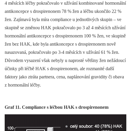
4 měsících léčby pokračovalo v užívání kombinované hormonální
antikoncepce s drospirenonem 78 % žen a léčbu ukončilo 22 %
žen. Zajímavá byla míra compliance u jednotlivých skupin –⁠ ve
skupině se změnou HAK pokračovalo po 3 až 4 měsících užívání
hormonální antikoncepce s drospirenonem 100 % žen, ve skupině
žen bez HAK, kde byla antikoncepce s drospirenonem nově
nasazovaná, pokračovalo po 3-4 měsících v užívání 61 % žen.
Důvodem vysazení však nebyly u naprosté většiny žen nežádoucí
účinky při léčbě HAK s drospirenonem, ale rozmanité další
faktory jako ztráta partnera, cena, naplánování gravidity či obava
z hormonální léčby.
Graf 11. Compliance s léčbou HAK s drospirenonem