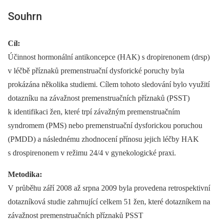
Souhrn
Cíl:
Účinnost hormonální antikoncepce (HAK) s dropirenonem (drsp)
v léčbě příznaků premenstruační dysforické poruchy byla
prokázána několika studiemi. Cílem tohoto sledování bylo využití
dotazníku na závažnost premenstruačních příznaků (PSST)
k identifikaci žen, které trpí závažným premenstruačním
syndromem (PMS) nebo premenstruační dysforickou poruchou
(PMDD) a následnému zhodnocení přínosu jejich léčby HAK
s drospirenonem v režimu 24/4 v gynekologické praxi.
Metodika:
V průběhu září 2008 až srpna 2009 byla provedena retrospektivní
dotazníková studie zahrnující celkem 51 žen, které dotazníkem na
závažnost premenstruačních příznaků PSST