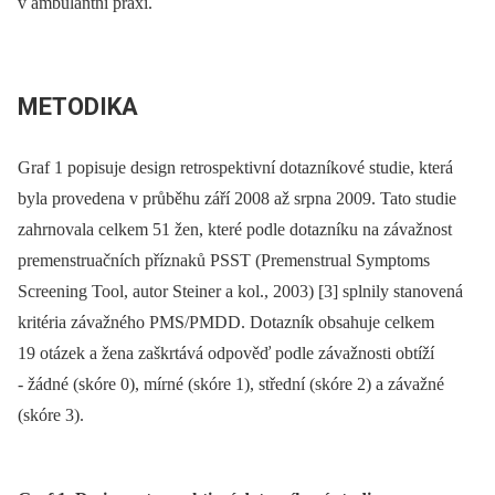
v ambulantní praxi.
METODIKA
Graf 1 popisuje design retrospektivní dotazníkové studie, která
byla provedena v průběhu září 2008 až srpna 2009. Tato studie
zahrnovala celkem 51 žen, které podle dotazníku na závažnost
premenstruačních příznaků PSST (Premenstrual Symptoms
Screening Tool, autor Steiner a kol., 2003) [3] splnily stanovená
kritéria závažného PMS/PMDD. Dotazník obsahuje celkem
19 otázek a žena zaškrtává odpověď podle závažnosti obtíží
-⁠ žádné (skóre 0), mírné (skóre 1), střední (skóre 2) a závažné
(skóre 3).