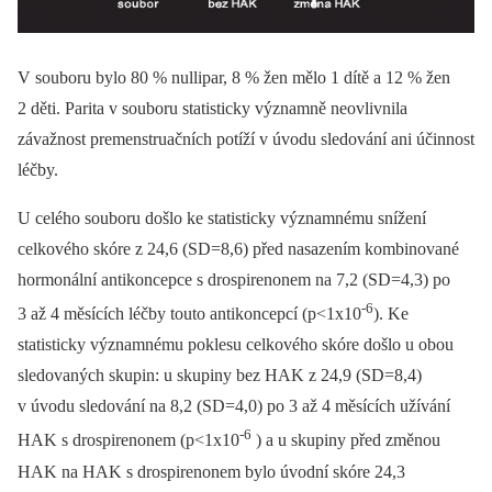
V souboru bylo 80 % nullipar, 8 % žen mělo 1 dítě a 12 % žen
2 děti. Parita v souboru statisticky významně neovlivnila
závažnost premenstruačních potíží v úvodu sledování ani účinnost
léčby.
U celého souboru došlo ke statisticky významnému snížení
celkového skóre z 24,6 (SD=8,6) před nasazením kombinované
hormonální antikoncepce s drospirenonem na 7,2 (SD=4,3) po
-6
3 až 4 měsících léčby touto antikoncepcí (p<1x10
). Ke
statisticky významnému poklesu celkového skóre došlo u obou
sledovaných skupin: u skupiny bez HAK z 24,9 (SD=8,4)
v úvodu sledování na 8,2 (SD=4,0) po 3 až 4 měsících užívání
-6
HAK s drospirenonem (p<1x10
) a u skupiny před změnou
HAK na HAK s drospirenonem bylo úvodní skóre 24,3