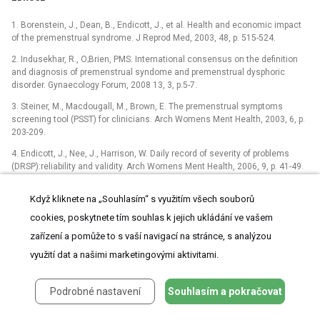
1. Borenstein, J., Dean, B., Endicott, J., et al. Health and economic impact
of the premenstrual syndrome. J Reprod Med, 2003, 48, p. 515-524.
2. Indusekhar, R., O;Brien, PMS. International consensus on the definition
and diagnosis of premenstrual syndome and premenstrual dysphoric
disorder. Gynaecology Forum, 2008 13, 3, p.5-7.
3. Steiner, M., Macdougall, M., Brown, E. The premenstrual symptoms
screening tool (PSST) for clinicians. Arch Womens Ment Health, 2003, 6, p.
203-209.
4. Endicott, J., Nee, J., Harrison, W. Daily record of severity of problems
(DRSP):reliability and validity. Arch Womens Ment Health, 2006, 9, p. 41-49.
5. Svojanovská, K., Herman, E. Současné možnosti diagnostiky a léčby
Když kliknete na „Souhlasím“ s využitím všech souborů
závažného PMS/PMDD v gynekologické praxi: Mod Gynek Porod, 2009, 18
(suppl. A), 4, p. 608-619.
cookies, poskytnete tím souhlas k jejich ukládání ve vašem
6. Genazzani, AR., Monteleone, P., Simi, G. Theories surrounding the
zařízení a pomůže to s vaší navigací na stránce, s analýzou
aetiology of premenstrual syndrome and premenstrual dysphoric disorder.
využití dat a našimi marketingovými aktivitami.
Gyneacol Forum, 2008, 13, 3, p. 8-12.
7. Cunningham, J.,Yonkers, KA., et al. Update on research and treatment of
Podrobné nastavení
Souhlasím a pokračovat
premenstrual dysphoric disorder. Harv Rev Psychiatry, 2009, 17, 2, p. 120-
132.