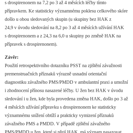
s drospirenonem na 7,2 po 3 až 4 měsících léčby tímto
přípravkem. Ke statisticky významnému poklesu celkového skóre
došlo u obou sledovaných skupin (u skupiny bez HAK z
24,9 v úvodu sledování na 8,2 po 3 až 4 měsících užívání HAK
s drospirenonem a z 24,3 na 6,0 u skupiny po změně HAK na
přípravek s drospirenonem).
Závěr:
Použití retrospektivního dotazníku PSST na zjištění závažnosti
premenstruačních příznaků výrazně usnadní orientační
diagnostiku závažného PMS/PMDD v ambulantní praxi a umožní
i zhodnocení přínosu nasazené léčby. U žen bez HAK v úvodu
sledování i u žen, kde byla provedena změna HAK, došlo po 3 až
4 měsících užívání přípravku s drospirenonem ke statisticky
významnému snížení obtíží a prakticky vymizení příznaků
závažného PMS a PMDD. V případě zjištění závažného
PMS/PMDD u žen, které si přejí HAK, má význam nasazovat