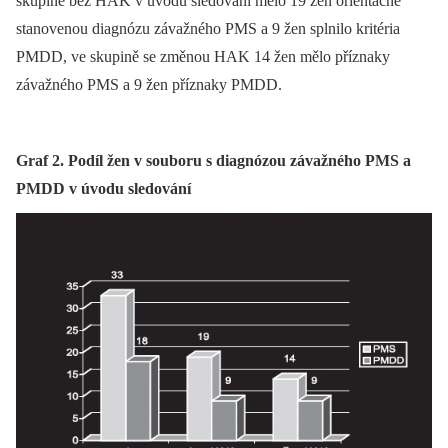
skupině bez HAK v úvodu sledování mělo 19 žen orientačně
stanovenou diagnózu závažného PMS a 9 žen splnilo kritéria
PMDD, ve skupině se změnou HAK 14 žen mělo příznaky
závažného PMS a 9 žen příznaky PMDD.
Graf 2. Podíl žen v souboru s diagnózou závažného PMS a
PMDD v úvodu sledování