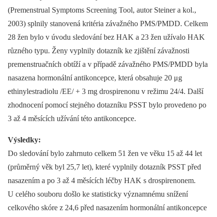
(Premenstrual Symptoms Screening Tool, autor Steiner a kol.,
2003) splnily stanovená kritéria závažného PMS/PMDD. Celkem
28 žen bylo v úvodu sledování bez HAK a 23 žen užívalo HAK
různého typu. Ženy vyplnily dotazník ke zjištění závažnosti
premenstruačních obtíží a v případě závažného PMS/PMDD byla
nasazena hormonální antikoncepce, která obsahuje 20 μg
ethinylestradiolu /EE/ + 3 mg drospirenonu v režimu 24/4. Další
zhodnocení pomocí stejného dotazníku PSST bylo provedeno po
3 až 4 měsících užívání této antikoncepce.
Výsledky:
Do sledování bylo zahrnuto celkem 51 žen ve věku 15 až 44 let
(průměrný věk byl 25,7 let), které vyplnily dotazník PSST před
nasazením a po 3 až 4 měsících léčby HAK s drospirenonem.
U celého souboru došlo ke statisticky významnému snížení
celkového skóre z 24,6 před nasazením hormonální antikoncepce