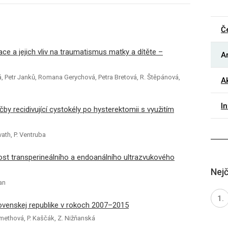
Č
ace a jejich vliv na traumatismus matky a dítěte –
Ar
á, Petr Janků, Romana Gerychová, Petra Bretová, R. Štěpánová,
Ak
I
by recidivující cystokély po hysterektomii s využitím
vath, P. Ventruba
ivost transperineálního a endoanálního ultrazvukového
Nejč
an
lovenskej republike v rokoch 2007–2015
émethová, P. Kaščák, Z. Nižňanská