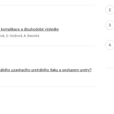
 – komplikace a dlouhodobé výsledky
nčuk, D. Ondrová, A. Benická
ního uzavíracího uretrálního tlaku a sestupem uretry?