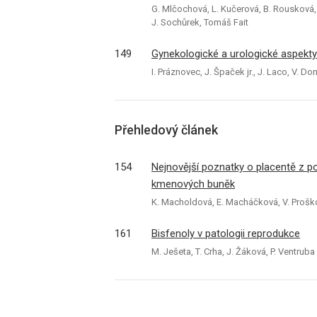
G. Mlčochová, L. Kučerová, B. Rousková, 
J. Sochůrek, Tomáš Fait
149
Gynekologické a urologické aspekty
I. Práznovec, J. Špaček jr., J. Laco, V. D
Přehledový článek
154
Nejnovější poznatky o placentě z 
kmenových buněk
K. Macholdová, E. Macháčková, V. Proško
161
Bisfenoly v patologii reprodukce
M. Ješeta, T. Crha, J. Žáková, P. Ventruba