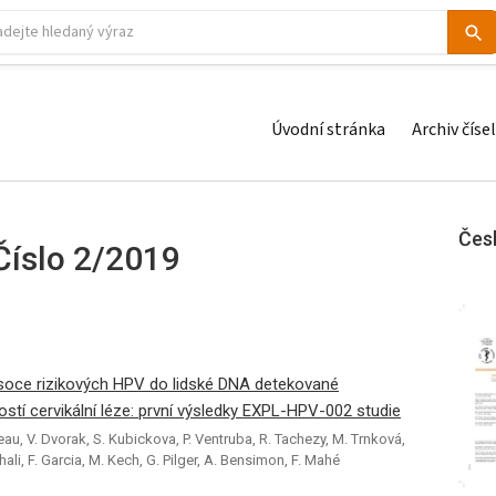
Úvodní stránka
Archiv čísel
Čes
Číslo 2/2019
soce rizikových HPV do lidské DNA detekované
í cervikální léze: první výsledky EXPL-HPV-002 studie
deau, V. Dvorak, S. Kubickova, P. Ventruba, R. Tachezy, M. Trnková,
hali, F. Garcia, M. Kech, G. Pilger, A. Bensimon, F. Mahé