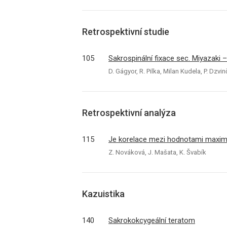
Retrospektivní studie
105
Sakrospinální fixace sec. Miyazaki
D. Gágyor, R. Pilka, Milan Kudela, P. Dzvi
Retrospektivní analýza
115
Je korelace mezi hodnotami maximál
Z. Nováková, J. Mašata, K. Švabík
Kazuistika
140
Sakrokokcygeální teratom