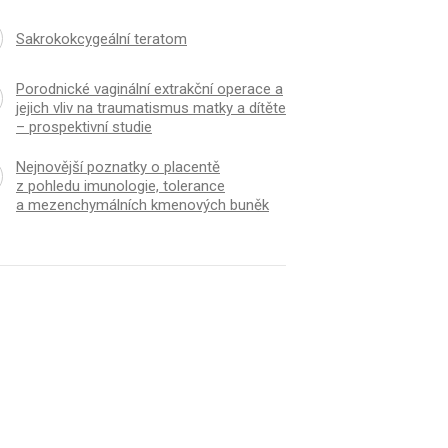
Sakrokokcygeální teratom
Porodnické vaginální extrakční operace a
jejich vliv na traumatismus matky a dítěte
– prospektivní studie
Nejnovější poznatky o placentě
z pohledu imunologie, tolerance
a mezenchymálních kmenových buněk