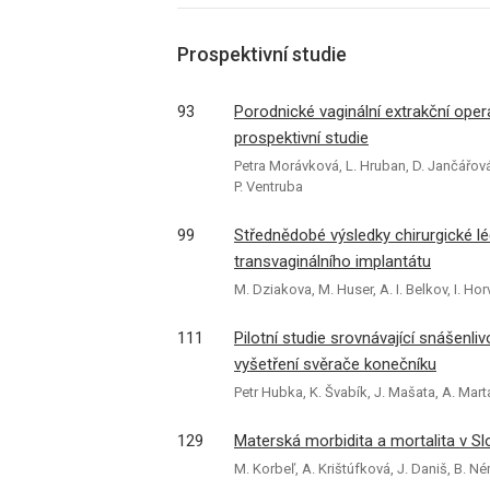
Prospektivní studie
93
Porodnické vaginální extrakční oper
prospektivní studie
Petra Morávková, L. Hruban, D. Jančářov
P. Ventruba
99
Střednědobé výsledky chirurgické léč
transvaginálního implantátu
M. Dziakova, M. Huser, A. I. Belkov, I. Hor
111
Pilotní studie srovnávající snášenl
vyšetření svěrače konečníku
Petr Hubka, K. Švabík, J. Mašata, A. Mart
129
Materská morbidita a mortalita v S
M. Korbeľ, A. Krištúfková, J. Daniš, B. N