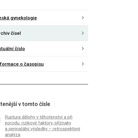
eská gynekologie
chiv čísel
tuální číslo
nformace o časopisu
tenější v tomto čísle
Ruptura dělohy v těhotenství a při
porodu: rizikové faktory, příznaky
a perinatální výsledky – retrospektivní
analýza