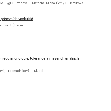
M. Rygl, B. Prosová, J. Matěcha, Michal Černý, L. Hercíková,
 pánevních vaskulitid
oničová, J. Špaček
pohledu imunologie, tolerance a mezenchymálních
vá, I. Hromadníková, R. Klubal