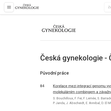
proLékaře.cz
proLékaře.cz
Česká gynekologie - 
Původní práce
84
Korelace mezi integrací genomu vy
molekulárním combingem a závažnost
S. Bouchilloux, F. Fer, F. Lemée, S. Barra
P. Janda, J. Abscheidt, E. Annibal, D. El M