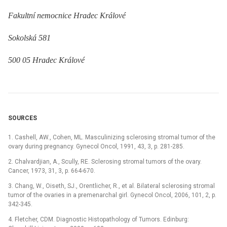
Fakultní nemocnice Hradec Králové
Sokolská 581
500 05 Hradec Králové
SOURCES
1. Cashell, AW., Cohen, ML. Masculinizing sclerosing stromal tumor of the
ovary during pregnancy. Gynecol Oncol, 1991, 43, 3, p. 281-285.
2. Chalvardjian, A., Scully, RE. Sclerosing stromal tumors of the ovary.
Cancer, 1973, 31, 3, p. 664-670.
3. Chang, W., Oiseth, SJ., Orentlicher, R., et al. Bilateral sclerosing stromal
tumor of the ovaries in a premenarchal girl. Gynecol Oncol, 2006, 101, 2, p.
342-345.
4. Fletcher, CDM. Diagnostic Histopathology of Tumors. Edinburg: