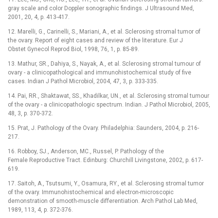
gray scale and color Doppler sonographic findings. J Ultrasound Med,
2001, 20, 4, p. 413-417.
12. Marelli, G., Carinelli, S., Mariani, A., et al. Sclerosing stromal tumor of
the ovary. Report of eight cases and review of the literature. Eur J
Obstet Gynecol Reprod Biol, 1998, 76, 1, p. 85-89.
13. Mathur, SR., Dahiya, S., Nayak, A., et al. Sclerosing stromal tumour of
ovary -⁠ a clinicopathological and immunohistochemical study of five
cases. Indian J Pathol Microbiol, 2004, 47, 3, p. 333-335.
14. Pai, RR., Shaktawat, SS., Khadilkar, UN., et al. Sclerosing stromal tumour
of the ovary -⁠ a clinicopathologic spectrum. Indian. J Pathol Microbiol, 2005,
48, 3, p. 370-372.
15. Prat, J. Pathology of the Ovary. Philadelphia: Saunders, 2004, p. 216-
217.
16. Robboy, SJ., Anderson, MC., Russel, P. Pathology of the
Female Reproductive Tract. Edinburg: Churchill Livingstone, 2002, p. 617-
619.
17. Saitoh, A., Tsutsumi, Y., Osamura, RY., et al. Sclerosing stromal tumor
of the ovary. Immunohistochemical and electron-microscopic
demonstration of smooth-muscle differentiation. Arch Pathol Lab Med,
1989, 113, 4, p. 372-376.