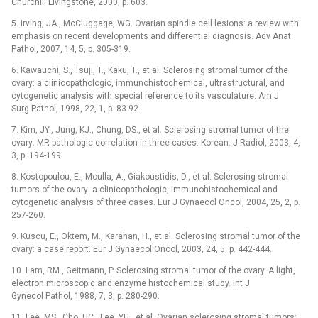
Churchill Livingstone, 2000, p. 603.
5. Irving, JA., McCluggage, WG. Ovarian spindle cell lesions: a review with
emphasis on recent developments and differential diagnosis. Adv Anat
Pathol, 2007, 14, 5, p. 305-319.
6. Kawauchi, S., Tsuji, T., Kaku, T., et al. Sclerosing stromal tumor of the
ovary: a clinicopathologic, immunohistochemical, ultrastructural, and
cytogenetic analysis with special reference to its vasculature. Am J
Surg Pathol, 1998, 22, 1, p. 83-92.
7. Kim, JY., Jung, KJ., Chung, DS., et al. Sclerosing stromal tumor of the
ovary: MR-pathologic correlation in three cases. Korean. J Radiol, 2003, 4,
3, p. 194-199.
8. Kostopoulou, E., Moulla, A., Giakoustidis, D., et al. Sclerosing stromal
tumors of the ovary: a clinicopathologic, immunohistochemical and
cytogenetic analysis of three cases. Eur J Gynaecol Oncol, 2004, 25, 2, p.
257-260.
9. Kuscu, E., Oktem, M., Karahan, H., et al. Sclerosing stromal tumor of the
ovary: a case report. Eur J Gynaecol Oncol, 2003, 24, 5, p. 442-444.
10. Lam, RM., Geitmann, P. Sclerosing stromal tumor of the ovary. A light,
electron microscopic and enzyme histochemical study. Int J
Gynecol Pathol, 1988, 7, 3, p. 280-290.
11. Lee, MS., Cho, HC., Lee, YH., et al. Ovarian sclerosing stromal tumors: