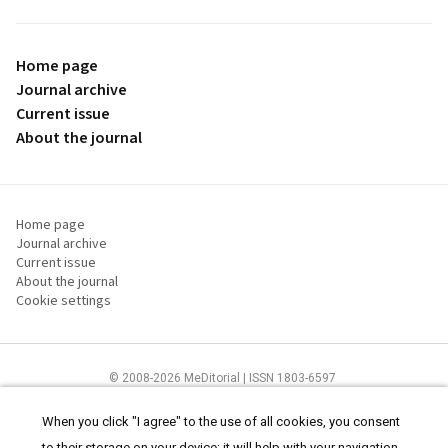
Home page
Journal archive
Current issue
About the journal
Home page
Journal archive
Current issue
About the journal
Cookie settings
© 2008-2026 MeDitorial | ISSN 1803-6597
The content of this site is intended for health care professionals
Terms of
Use
and
cookies statement
.
When you click "I agree" to the use of all cookies, you consent
to their storage on your device; it will help with your navigation