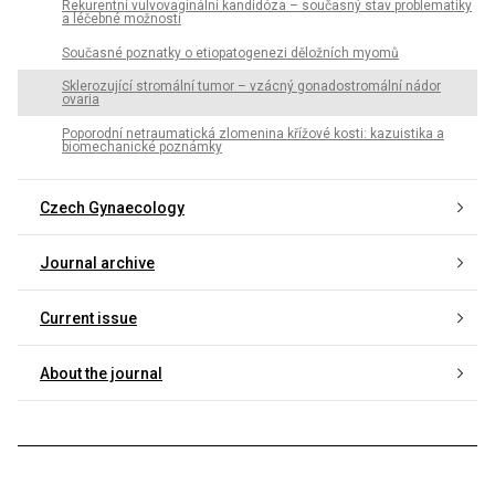
Rekurentní vulvovaginální kandidóza – současný stav problematiky
a léčebné možnosti
Současné poznatky o etiopatogenezi děložních myomů
Sklerozující stromální tumor – vzácný gonadostromální nádor
ovaria
Poporodní netraumatická zlomenina křížové kosti: kazuistika a
biomechanické poznámky
Czech Gynaecology
Journal archive
Current issue
About the journal