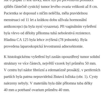
zjištěn částečně cystický tumor levého ovaria velikosti až 8 cm.
Pacientka se doposud s ničím neléčila, měla pravidelnou
menstruaci od 11 let a krátkou dobu užívala hormonální
antikoncepci (ta byla nyní vysazena). Při vaginálním vyšetření
byla vlevo od dělohy přítomna tuhá nebolestivá rezistence.
Hladina CA 125 byla lehce zvýšená (78 jednotek). Byla
provedena laparoskopická levostranná adnexektomie.
K histologickému vyšetření byl zaslán opouzdřený tumor solidní
struktury ve více částech, největší vzorek byl průměru 50 mm.
V centru byl nádor fibrózní a edematózně prosáklý, v periferních
partiích byla patrna nepravidelná žlutavá ložiska (obr. 1). Cysty
nalezeny nebyly. V materiálu byla dále přítomna tuba délky
40 mm a potrhané ovarium průměru 40 mm.