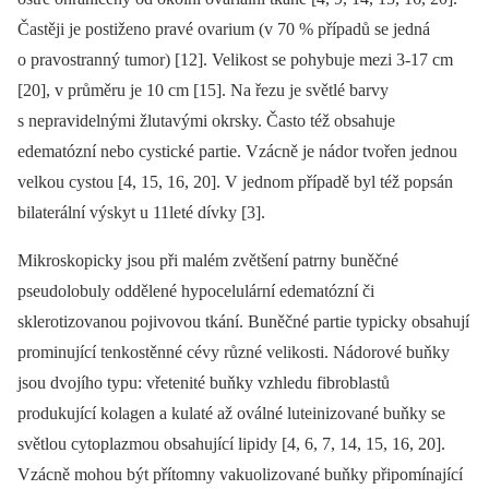
Častěji je postiženo pravé ovarium (v 70 % případů se jedná
o pravostranný tumor) [12]. Velikost se pohybuje mezi 3-17 cm
[20], v průměru je 10 cm [15]. Na řezu je světlé barvy
s nepravidelnými žlutavými okrsky. Často též obsahuje
edematózní nebo cystické partie. Vzácně je nádor tvořen jednou
velkou cystou [4, 15, 16, 20]. V jednom případě byl též popsán
bilaterální výskyt u 11leté dívky [3].
Mikroskopicky jsou při malém zvětšení patrny buněčné
pseudolobuly oddělené hypocelulární edematózní či
sklerotizovanou pojivovou tkání. Buněčné partie typicky obsahují
prominující tenkostěnné cévy různé velikosti. Nádorové buňky
jsou dvojího typu: vřetenité buňky vzhledu fibroblastů
produkující kolagen a kulaté až oválné luteinizované buňky se
světlou cytoplazmou obsahující lipidy [4, 6, 7, 14, 15, 16, 20].
Vzácně mohou být přítomny vakuolizované buňky připomínající