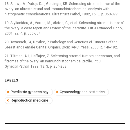
18. Shaw, JA., Dabb,s DJ., Geisinger, KR. Sclerosing stromal tumor of the
ovary: an ultrastructural and immunohistochemical analysis with
histogenetic considerations. Ultrastruct Pathol, 1992, 16, 3, p. 363-377.
19. Stylianidou, A., Varras, M., Akrivis, C., et al. Sclerosing stromal tumor of
the ovary: a case report and review of the literature. Eur J Gynaecol Oncol,
2001, 22, 4, p. 300-304.
20. Tavassoli, FA, Devilee, P. Pathology and Genetics of Tumours of the
Breast and Female Genital Organs. Lyon: IARC Press, 2003, p. 146-192.
21. Tiltman, AJ., Haffajee, Z. Sclerosing stromal tumors, thecomas, and
fibromas of the ovary: an immunohistochemical profile. Int J
Gynecol Pathol, 1999, 18, 3, p. 254-258.
LABELS
Paediatric gynaecology
Gynaecology and obstetrics
Reproduction medicine