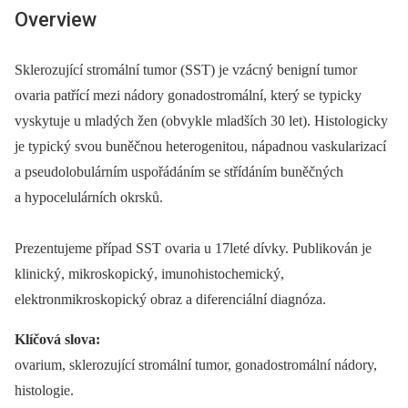
Overview
Sklerozující stromální tumor (SST) je vzácný benigní tumor
ovaria patřící mezi nádory gonadostromální, který se typicky
vyskytuje u mladých žen (obvykle mladších 30 let). Histologicky
je typický svou buněčnou heterogenitou, nápadnou vaskularizací
a pseudolobulárním uspořádáním se střídáním buněčných
a hypocelulárních okrsků.
Prezentujeme případ SST ovaria u 17leté dívky. Publikován je
klinický, mikroskopický, imunohistochemický,
elektronmikroskopický obraz a diferenciální diagnóza.
Klíčová slova:
ovarium, sklerozující stromální tumor, gonadostromální nádory,
histologie.