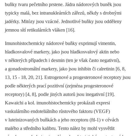
buňky tvaru pečetního prstene. Jádra nádorových buněk jsou
typicky malá, bez intranukleárních zářezů, někdy s drobnými
jadérky. Mitózy jsou vzácné. Jednotlivé buňky jsou odděleny
jemnou sítí retikulárních vláken [16].
Imunohistochemicky nádorové buňky exprimují vimentin,
hladkosvalové markery, jako jsou hladkosvalový aktin nebo
v některých případech i desmin (ten je však často negativní),
a gonadostromální markery, jako jsou inhibin či calretinin [6, 8,
13, 15 -⁠ 18, 20, 21]. Estrogenové a progesteronové receptory jsou
podle některých prací pozitivní (zejména progesteronové
receptory) [4, 8], podle jiných autorů jsou inegativní [19].
Kawaichi a kol. imunohistochemicky prokázali expresi
vaskulárního endoteliálního růstového faktoru (VEGF)
v luteinizovaných buňkách a jeho receptoru (ftl-1) v cévách
malého a středního kalibru. Tento nález by mohl vysvětlit