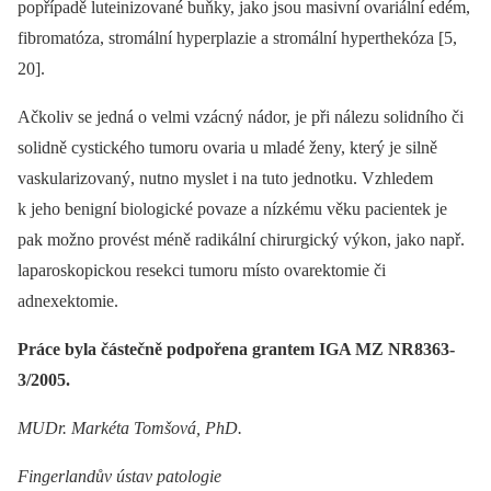
popřípadě luteinizované buňky, jako jsou masivní ovariální edém,
fibromatóza, stromální hyperplazie a stromální hyperthekóza [5,
20].
Ačkoliv se jedná o velmi vzácný nádor, je při nálezu solidního či
solidně cystického tumoru ovaria u mladé ženy, který je silně
vaskularizovaný, nutno myslet i na tuto jednotku. Vzhledem
k jeho benigní biologické povaze a nízkému věku pacientek je
pak možno provést méně radikální chirurgický výkon, jako např.
laparoskopickou resekci tumoru místo ovarektomie či
adnexektomie.
Práce byla částečně podpořena grantem IGA MZ NR8363-
3/2005.
MUDr. Markéta Tomšová, PhD.
Fingerlandův ústav patologie