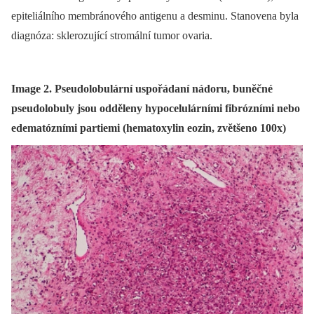
epiteliálního membránového antigenu a desminu. Stanovena byla
diagnóza: sklerozující stromální tumor ovaria.
Image 2. Pseudolobulární uspořádaní nádoru, buněčné
pseudolobuly jsou odděleny hypocelulárními fibrózními nebo
edematózními partiemi (hematoxylin eozin, zvětšeno 100x)