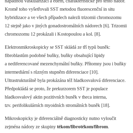
nápadnou vaskularizaci a edém, charakteristické pro tento nádor.
Kromě toho vyšetřovali SST metodou fluorescenční in situ
hybridizace a ve všech případech nalezli trizomii chromozomu
12 stejně jako v jiných gonadostromálních nádorech [6]. Trizomii
chromozomu 12 prokázali i Kostopoulou a kol. [8].
Elektronmikroskopicky se SST skládá ze tří typů buněk:
fibroblastům podobné buňky, buňky obsahující lipidy
a nediferencované mezenchymální buňky. Přítomny jsou i buňky
intermediární s různým stupněm diferenciace [10].
Ultrastrukturálně byla prokázána též hladkosvalová diferenciace.
Předpokládá se proto, že prekurzorem SST je populace
hladkosvalový aktin pozitivních buněk v theca interna,
tzv. perifolikulárních myoidních stromálních buněk [18].
Mikroskopicky je diferenciálně diagnosticky nutno vyloučit
zejména nádory ze skupiny
tékom/fibrotékom/fibrom
.