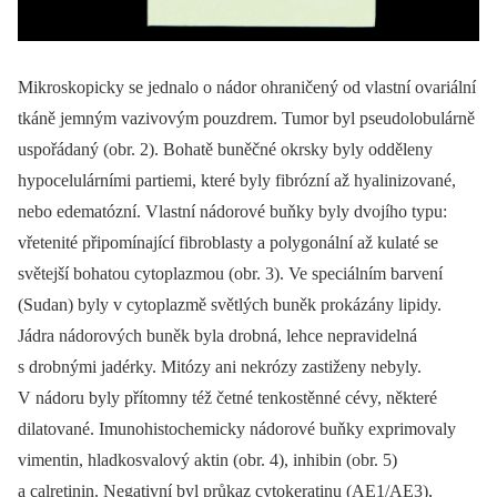
Mikroskopicky se jednalo o nádor ohraničený od vlastní ovariální
tkáně jemným vazivovým pouzdrem. Tumor byl pseudolobulárně
uspořádaný (obr. 2). Bohatě buněčné okrsky byly odděleny
hypocelulárními partiemi, které byly fibrózní až hyalinizované,
nebo edematózní. Vlastní nádorové buňky byly dvojího typu:
vřetenité připomínající fibroblasty a polygonální až kulaté se
světejší bohatou cytoplazmou (obr. 3). Ve speciálním barvení
(Sudan) byly v cytoplazmě světlých buněk prokázány lipidy.
Jádra nádorových buněk byla drobná, lehce nepravidelná
s drobnými jadérky. Mitózy ani nekrózy zastiženy nebyly.
V nádoru byly přítomny též četné tenkostěnné cévy, některé
dilatované. Imunohistochemicky nádorové buňky exprimovaly
vimentin, hladkosvalový aktin (obr. 4), inhibin (obr. 5)
a calretinin. Negativní byl průkaz cytokeratinu (AE1/AE3),