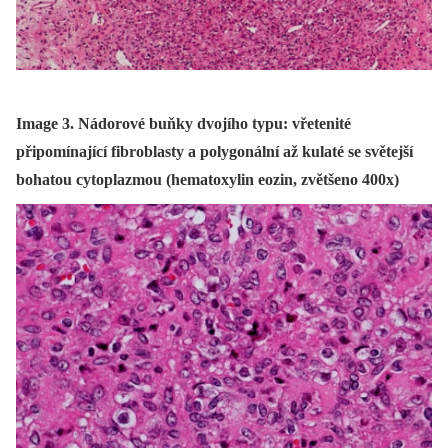
Image 3. Nádorové buňky dvojího typu: vřetenité
připomínající fibroblasty a polygonální až kulaté se světejší
bohatou cytoplazmou (hematoxylin eozin, zvětšeno 400x)