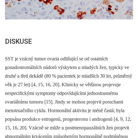
DISKUSE
SST je vzácný tumor ovaria odlišující se od ostatních
gonadostromálních nádorů výskytem u mladých žen, typicky ve
druhé a třetí dekádě (80 % pacientek je mladších 30 let, průměrný
věk je 27 let) [4, 15, 16, 20]. Klinicky se většinou projevuje
nespecifickými symptomy odpovídajícími jednostrannému
ovariálnímu tumoru [15]. Jindy se mohou projevit poruchami
menstruačního cyklu. Hormonální aktivita je méně častá; byla
popsána produkce estrogenů, progesteronu i androgenů [4, 9, 12,
15, 16, 20]. Vzácně se může u postmenopauzálních žen projevit
abnormálním krvácením způsobeným hormonálně podmíněnou