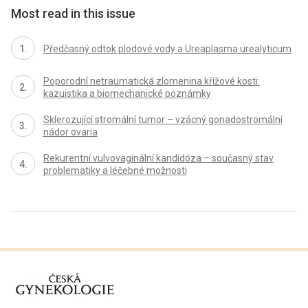
Most read in this issue
Předčasný odtok plodové vody a Ureaplasma urealyticum
Poporodní netraumatická zlomenina křížové kosti:
kazuistika a biomechanické poznámky
Sklerozující stromální tumor – vzácný gonadostromální
nádor ovaria
Rekurentní vulvovaginální kandidóza – současný stav
problematiky a léčebné možnosti
proLékaře.cz