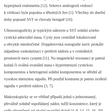
hyperplazií endometria [12]. Sekrece androgenů vedoucí
k virilizaci byla popsána u těhotných žen [1]. Všechny do dnešní
doby popsané SST se chovaly benigně [16].
Ultrasonograficky je typickým nálezem u SST solidní a/nebo
cystická adnexální masa. Cysty jsou centrálně lokalizované
a obvykle mnohočetné. Dopplerovská sonografie navíc prokáže
nápadnou vaskularizaci v periferii nádoru a v centrálních
prostorech mezi cystami [11]. Na magnetické rezonanci je patrná
kulatá či oválná ovariální masa s hyperintenzní cystickou
komponentou a heterogenní solidní komponentou se střední až
vysokou intenzitou signálu. Při použití kontrastu je patrno zesílení
signálu v periferii nádoru [3, 7].
Makroskopicky se ve většině případů jedná o jednostranný,
převážně solidně uspořádaný nádor, tužží konzistence, který je
ostře ohraničený od okolní ovariální tkáně [4, 9, 14, 15, 16, 20].