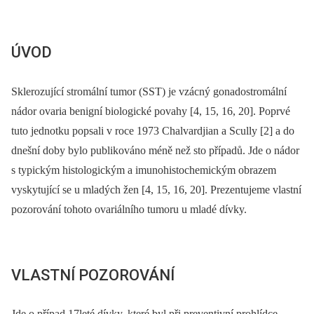
ÚVOD
Sklerozující stromální tumor (SST) je vzácný gonadostromální
nádor ovaria benigní biologické povahy [4, 15, 16, 20]. Poprvé
tuto jednotku popsali v roce 1973 Chalvardjian a Scully [2] a do
dnešní doby bylo publikováno méně než sto případů. Jde o nádor
s typickým histologickým a imunohistochemickým obrazem
vyskytující se u mladých žen [4, 15, 16, 20]. Prezentujeme vlastní
pozorování tohoto ovariálního tumoru u mladé dívky.
VLASTNÍ POZOROVÁNÍ
Jde o případ 17leté dívky, které byl při preventivní prohlídce