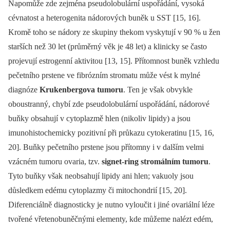
Napomůže zde zejména pseudolobulární uspořádání, vysoká
cévnatost a heterogenita nádorových buněk u SST [15, 16].
Kromě toho se nádory ze skupiny thekom vyskytují v 90 % u žen
starších než 30 let (průměrný věk je 48 let) a klinicky se často
projevují estrogenní aktivitou [13, 15]. Přítomnost buněk vzhledu
pečetního prstene ve fibrózním stromatu může vést k mylné
diagnóze
Krukenbergova tumoru
. Ten je však obvykle
oboustranný, chybí zde pseudolobulární uspořádání, nádorové
buňky obsahují v cytoplazmě hlen (nikoliv lipidy) a jsou
imunohistochemicky pozitivní při průkazu cytokeratinu [15, 16,
20]. Buňky pečetního prstene jsou přítomny i v dalším velmi
vzácném tumoru ovaria, tzv.
signet-ring stromálním tumoru
.
Tyto buňky však neobsahují lipidy ani hlen; vakuoly jsou
důsledkem edému cytoplazmy či mitochondrií [15, 20].
Diferenciálně diagnosticky je nutno vyloučit i jiné ovariální léze
tvořené vřetenobuněčnými elementy, kde můžeme nalézt edém,