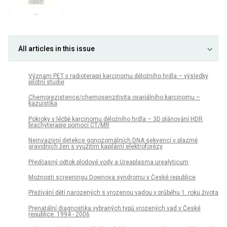
All articles in this issue
Význam PET v radioterapii karcinomu děložního hrdla – výsledky
pilotní studie
Chemorezistence/chemosenzitivita ovariálního karcinomu –
kazuistika
Pokroky v léčbě karcinomu děložního hrdla – 3D plánování HDR
brachyterapie pomocí CT/MR
Neinvazivní detekce gonozomálních DNA sekvencí v plazmě
gravidních žen s využitím kapilární elektroforézy
Předčasný odtok plodové vody a Ureaplasma urealyticum
Možnosti screeningu Downova syndromu v České republice
Přežívání dětí narozených s vrozenou vadou v průběhu 1. roku života
Prenatální diagnostika vybraných typů vrozených vad v České
republice: 1994 - 2006