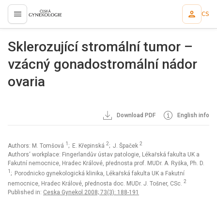
CS
proLékaře.cz
Sklerozující stromální tumor –
vzácný gonadostromální nádor
ovaria
Download PDF
English info
1
2
2
Authors: M. Tomšová
; E. Křepinská
; J. Špaček
Authors‘ workplace: Fingerlandův ústav patologie, Lékařská fakulta UK a
Fakutní nemocnice, Hradec Králové, přednosta prof. MUDr. A. Ryška, Ph. D.
1
; Porodnicko gynekologická klinika, Lékařská fakulta UK a Fakutní
2
nemocnice, Hradec Králové, přednosta doc. MUDr. J. Tošner, CSc.
Published in:
Ceska Gynekol 2008; 73(3): 188-191