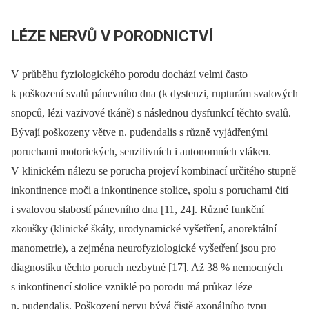
LÉZE NERVŮ V PORODNICTVÍ
V průběhu fyziologického porodu dochází velmi často
k poškození svalů pánevního dna (k dystenzi, rupturám svalových
snopců, lézi vazivové tkáně) s následnou dysfunkcí těchto svalů.
Bývají poškozeny větve n. pudendalis s různě vyjádřenými
poruchami motorických, senzitivních i autonomních vláken.
V klinickém nálezu se porucha projeví kombinací určitého stupně
inkontinence moči a inkontinence stolice, spolu s poruchami čití
i svalovou slabostí pánevního dna [11, 24]. Různé funkční
zkoušky (klinické škály, urodynamické vyšetření, anorektální
manometrie), a zejména neurofyziologické vyšetření jsou pro
diagnostiku těchto poruch nezbytné [17]. Až 38 % nemocných
s inkontinencí stolice vzniklé po porodu má průkaz léze
n. pudendalis. Poškození nervu bývá čistě axonálního typu