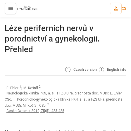
CS
proLékaře.cz
Léze periferních nervů v
porodnictví a gynekologii.
Přehled
Czech version
English info
1
2
: E. Ehler
; M. Košťál
: Neurologická klinika PKN, a. s., a FZS UPa, přednosta doc. MUDr. E. Ehler,
1
CSc.
; Porodnicko-gynekologická klinika PKN, a. s., a FZS UPa, přednosta
2
doc. MUDr. M. Košťál, CSc.
:
Ceska Gynekol 2010; 75(5): 423-428