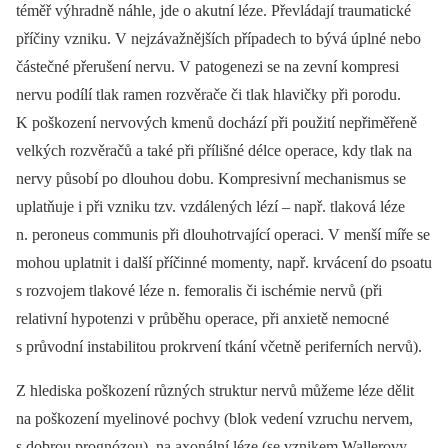
téměř výhradně náhle, jde o akutní léze. Převládají traumatické
příčiny vzniku. V nejzávažnějších případech to bývá úplné nebo
částečné přerušení nervu. V patogenezi se na zevní kompresi
nervu podílí tlak ramen rozvěrače či tlak hlavičky při porodu.
K poškození nervových kmenů dochází při použití nepřiměřeně
velkých rozvěračů a také při přílišné délce operace, kdy tlak na
nervy působí po dlouhou dobu. Kompresivní mechanismus se
uplatňuje i při vzniku tzv. vzdálených lézí –⁠ např. tlaková léze
n. peroneus communis při dlouhotrvající operaci. V menší míře se
mohou uplatnit i další příčinné momenty, např. krvácení do psoatu
s rozvojem tlakové léze n. femoralis či ischémie nervů (při
relativní hypotenzi v průběhu operace, při anxietě nemocné
s průvodní instabilitou prokrvení tkání včetně periferních nervů).
Z hlediska poškození různých struktur nervů můžeme léze dělit
na poškození myelinové pochvy (blok vedení vzruchu nervem,
s dobrou prognózou), na axonální léze (se vznikem Wallerovy