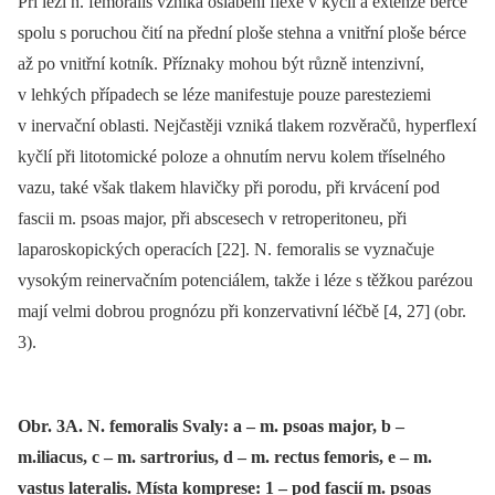
Při lézi n. femoralis vzniká oslabení flexe v kyčli a extenze bérce
spolu s poruchou čití na přední ploše stehna a vnitřní ploše bérce
až po vnitřní kotník. Příznaky mohou být různě intenzivní,
v lehkých případech se léze manifestuje pouze paresteziemi
v inervační oblasti. Nejčastěji vzniká tlakem rozvěračů, hyperflexí
kyčlí při litotomické poloze a ohnutím nervu kolem tříselného
vazu, také však tlakem hlavičky při porodu, při krvácení pod
fascii m. psoas major, při abscesech v retroperitoneu, při
laparoskopických operacích [22]. N. femoralis se vyznačuje
vysokým reinervačním potenciálem, takže i léze s těžkou parézou
mají velmi dobrou prognózu při konzervativní léčbě [4, 27] (obr.
3).
Obr. 3A. N. femoralis Svaly: a – m. psoas major, b –
m.iliacus, c – m. sartrorius, d – m. rectus femoris, e – m.
vastus lateralis. Místa komprese: 1 – pod fascií m. psoas