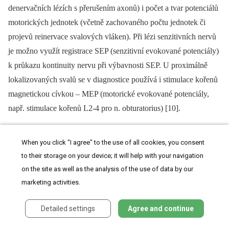
denervačních lézích s přerušením axonů) i počet a tvar potenciálů
motorických jednotek (včetně zachovaného počtu jednotek či
projevů reinervace svalových vláken). Při lézi senzitivních nervů
je možno využít registrace SEP (senzitivní evokované potenciály)
k průkazu kontinuity nervu při výbavnosti SEP. U proximálně
lokalizovaných svalů se v diagnostice používá i stimulace kořenů
magnetickou cívkou –⁠ MEP (motorické evokované potenciály,
např. stimulace kořenů L2-4 pro n. obturatorius) [10].
Pomocí zobrazovacích vyšetření je možné zobrazit jak periferní
When you click "I agree" to the use of all cookies, you consent
nerv, tak i případnou patologickou strukturu v jeho okolí. Využívá
to their storage on your device; it will help with your navigation
se jak ultrasonografie, tak MRI, případně CT.
on the site as well as the analysis of the use of data by our
marketing activities.
TERAPIE
Detailed settings
Agree and continue