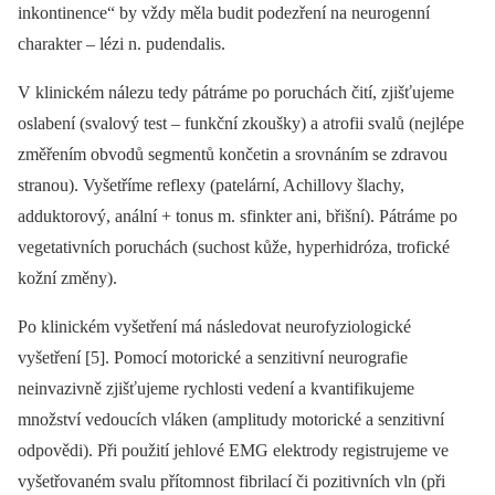
inkontinence“ by vždy měla budit podezření na neurogenní
charakter –⁠ lézi n. pudendalis.
V klinickém nálezu tedy pátráme po poruchách čití, zjišťujeme
oslabení (svalový test –⁠ funkční zkoušky) a atrofii svalů (nejlépe
změřením obvodů segmentů končetin a srovnáním se zdravou
stranou). Vyšetříme reflexy (patelární, Achillovy šlachy,
adduktorový, anální + tonus m. sfinkter ani, břišní). Pátráme po
vegetativních poruchách (suchost kůže, hyperhidróza, trofické
kožní změny).
Po klinickém vyšetření má následovat neurofyziologické
vyšetření [5]. Pomocí motorické a senzitivní neurografie
neinvazivně zjišťujeme rychlosti vedení a kvantifikujeme
množství vedoucích vláken (amplitudy motorické a senzitivní
odpovědi). Při použití jehlové EMG elektrody registrujeme ve
vyšetřovaném svalu přítomnost fibrilací či pozitivních vln (při