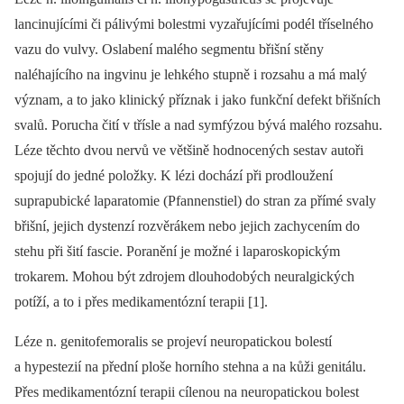
lancinujícími či pálivými bolestmi vyzařujícími podél tříselného
vazu do vulvy. Oslabení malého segmentu břišní stěny
naléhajícího na ingvinu je lehkého stupně i rozsahu a má malý
význam, a to jako klinický příznak i jako funkční defekt břišních
svalů. Porucha čití v třísle a nad symfýzou bývá malého rozsahu.
Léze těchto dvou nervů ve většině hodnocených sestav autoři
spojují do jedné položky. K lézi dochází při prodloužení
suprapubické laparatomie (Pfannenstiel) do stran za přímé svaly
břišní, jejich dystenzí rozvěrákem nebo jejich zachycením do
stehu při šití fascie. Poranění je možné i laparoskopickým
trokarem. Mohou být zdrojem dlouhodobých neuralgických
potíží, a to i přes medikamentózní terapii [1].
Léze n. genitofemoralis se projeví neuropatickou bolestí
a hypestezií na přední ploše horního stehna a na kůži genitálu.
Přes medikamentózní terapii cílenou na neuropatickou bolest