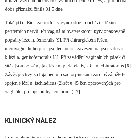
úpravě všech nemocných s výjimkou jedné (91 %) a průměrná
doba příznaků činila 31,5 dne.
Také při dalších zákrocích v gynekologii dochází k lézím
periferních nervů. Při vaginální hysterektomii byly opakovaně
popsány léze n. femoralis [9]. Při chirurgickém řešení
uterovaginálního prolapsu technikou zavěšení na psoas došlo
k lézi n. genitofemoralis [8]. Při zavádění vaginálních pásek či
sítěk jsou popsány jak léze n. pudendalis, tak i n. obturatorius [6].
Závěs pochvy za ligamentum sacrospinosum zase bývá někdy
spojen s lézí n. ischiadicus (2krát u 45 žen operovaných pro
vaginální prolaps po hysterektomii) [7].
KLINICKÝ NÁLEZ
Léze n. ilioinguinalis či n. iliohypogastricus se projevuje