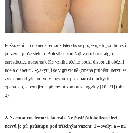
Poškození n. cutaneus femoris lateralis se projevuje tupou bolestí
po zevní ploše stehna. Bolesti se zhoršují v noci (meralgia
paresthetica nocturna). Ke vzniku těchto potíží disponují obézní
lidé a diabetici. Vyskytují se v graviditě (změna průběhu nervu se
zvýšením ohybu nervu v ingvině), při laparoskopických
operacích, tahem jizev, při zevní kompresi ingviny [10, 21] (obr.
2).
2. N. cutaneus femoris lateralis Nejčastější lokalizace lézí
nervů je při průstupu pod tříselným vazem; 1 – svaly: a – m.