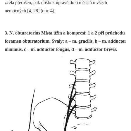
zcela přerušen, pak došlo k úpravě do 6 měsíců u všech
nemocných [4, 28] (obr. 4).
3. N. obturatorius Místa úžin a kompresí: 1 a 2 při průchodu
foramen obturatorium. Svaly: a – m. gracilis, b – m. adductor
minimus, c – m. adductor longus, d – m. adductor brevis.