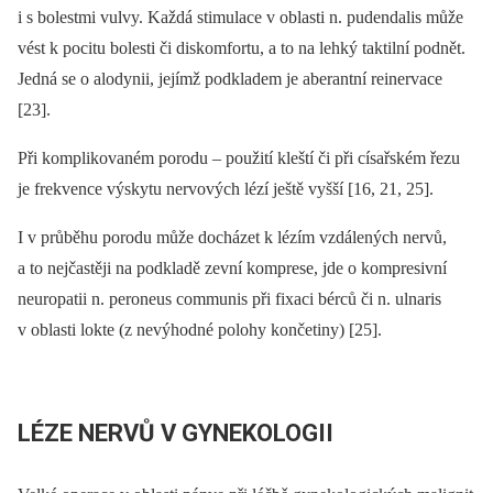
i s bolestmi vulvy. Každá stimulace v oblasti n. pudendalis může
vést k pocitu bolesti či diskomfortu, a to na lehký taktilní podnět.
Jedná se o alodynii, jejímž podkladem je aberantní reinervace
[23].
Při komplikovaném porodu –⁠ použití kleští či při císařském řezu
je frekvence výskytu nervových lézí ještě vyšší [16, 21, 25].
I v průběhu porodu může docházet k lézím vzdálených nervů,
a to nejčastěji na podkladě zevní komprese, jde o kompresivní
neuropatii n. peroneus communis při fixaci bérců či n. ulnaris
v oblasti lokte (z nevýhodné polohy končetiny) [25].
LÉZE NERVŮ V GYNEKOLOGII