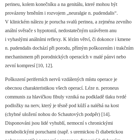
perineu, kolem konečníku a na genitálu, které mohou být
provázeny brněním i rozvojem „neuralgie n. pudendalis“.
V klinickém nálezu je porucha svalů perinea, a zejména zevního
anální svěrače s hypotonií, nedostatečným uzávěrem anu
i vyhaslými análními reflexy. K lézím větví, či dokonce i kmene
n. pudendalis dochází při porodu, přímým poškozením i trakčním
mechanismem při porodnických operacích v malé pánvi nebo
zevní kompresí [10, 12].
Poškození periferních nervů vzdálených místu operace je
obecnou charakteristikou všech operací. Léze n. peroneus
communis za hlavičkou fibuly vzniká na podkladě tlaku tvrdé
podložky na nerv, který je těsně pod kůží a naléhá na kost
(chybné uložení nohou do Schautových podpěr) [14].
Disponováni jsou lidé vyhublí, nemocní s chronickými
metabolickými poruchami (např. s uremickou či diabetickou