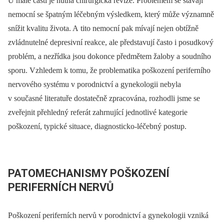
U malé části je nutná chirurgická revize. Problémem se stávají
nemocní se špatným léčebným výsledkem, který může významně
snížit kvalitu života. A tito nemocní pak mívají nejen obtížně
zvládnutelné depresivní reakce, ale představují často i posudkový
problém, a nezřídka jsou dokonce předmětem žaloby a soudního
sporu. Vzhledem k tomu, že problematika poškození periferního
nervového systému v porodnictví a gynekologii nebyla
v současné literatuře dostatečně zpracována, rozhodli jsme se
zveřejnit přehledný referát zahrnující jednotlivé kategorie
poškození, typické situace, diagnosticko-léčebný postup.
PATOMECHANISMY POŠKOZENÍ
PERIFERNÍCH NERVŮ
Poškození periferních nervů v porodnictví a gynekologii vzniká