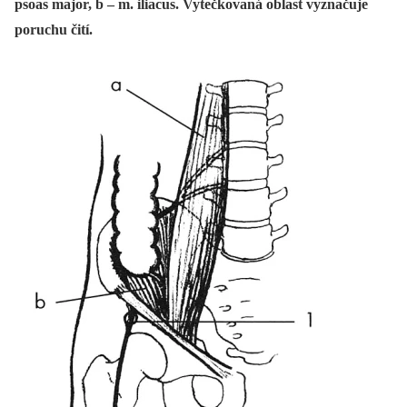
psoas major, b – m. iliacus. Vytečkovaná oblast vyznačuje
poruchu čití.