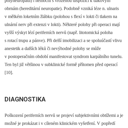
polyneuropatií) i nemocní s vrozenou dispozicí k tlakovým
obrnám (hereditární neuropatie). Podobně vzniká léze n. ulnaris
v mělkém loketním žlábku (polohou s flexí v lokti či tlakem na
ulnární nerv při extenzi v lokti). Některé polohy při operaci mají
vyšší výskyt lézí periferních nervů (např. litotomická poloha
s rotací trupu a pánve). Při delší imobilizaci a se spoluúčastí vlivu
anestetik a dalších léků či nevýhodné polohy se může
v postoperačním období manifestovat syndrom karpálního tunelu.
Ten byl již většinou v subklinické formě přítomen před operací
[10].
DIAGNOSTIKA
Poškození periferních nervů se projeví subjektivními obtížemi a je
možné je prokázat i v cíleném klinickém vyšetření. V popředí