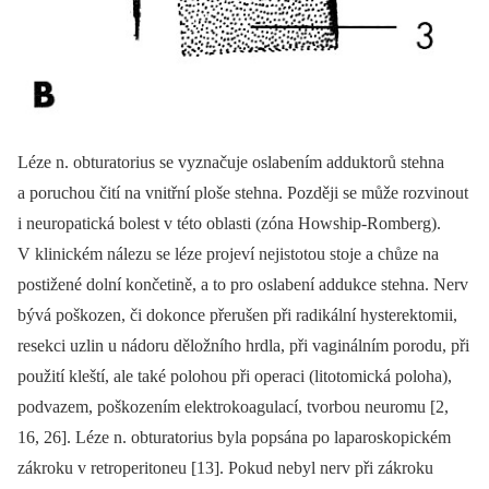
Léze n. obturatorius se vyznačuje oslabením adduktorů stehna
a poruchou čití na vnitřní ploše stehna. Později se může rozvinout
i neuropatická bolest v této oblasti (zóna Howship-Romberg).
V klinickém nálezu se léze projeví nejistotou stoje a chůze na
postižené dolní končetině, a to pro oslabení addukce stehna. Nerv
bývá poškozen, či dokonce přerušen při radikální hysterektomii,
resekci uzlin u nádoru děložního hrdla, při vaginálním porodu, při
použití kleští, ale také polohou při operaci (litotomická poloha),
podvazem, poškozením elektrokoagulací, tvorbou neuromu [2,
16, 26]. Léze n. obturatorius byla popsána po laparoskopickém
zákroku v retroperitoneu [13]. Pokud nebyl nerv při zákroku