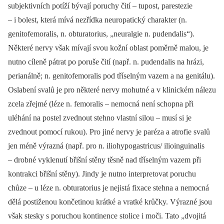
subjektivních potíží bývají poruchy čití –⁠ tupost, parestezie
–⁠ i bolest, která mívá nezřídka neuropatický charakter (n.
genitofemoralis, n. obturatorius, „neuralgie n. pudendalis“).
Některé nervy však mívají svou kožní oblast poměrně malou, je
nutno cíleně pátrat po poruše čití (např. n. pudendalis na hrázi,
perianálně; n. genitofemoralis pod tříselným vazem a na genitálu).
Oslabení svalů je pro některé nervy mohutné a v klinickém nálezu
zcela zřejmé (léze n. femoralis –⁠ nemocná není schopna při
uléhání na postel zvednout stehno vlastní silou –⁠ musí si je
zvednout pomocí rukou). Pro jiné nervy je paréza a atrofie svalů
jen méně výrazná (např. pro n. iliohypogastricus/ ilioinguinalis
–⁠ drobné vyklenutí břišní stěny těsně nad tříselným vazem při
kontrakci břišní stěny). Jindy je nutno interpretovat poruchu
chůze –⁠ u léze n. obturatorius je nejistá fixace stehna a nemocná
dělá postiženou končetinou krátké a vratké krůčky. Výrazné jsou
však stesky s poruchou kontinence stolice i moči. Tato „dvojitá