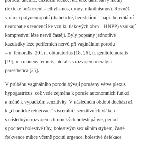
(toxické poškození –⁠ ethylismus, drogy, nikotinismus). Rovněž
v rámci polyneuropatií (diabetické, hereditární –⁠ např. hereditární
neuropatie s tendencí ke vzniku tlakových obrn –⁠ HNPP) vznikají
kompresivní léze nervů častěji. Byly popsány jednotlivé
kazuistiky léze periferních nervů při vaginálním porodu
–⁠ n. femoralis [20], n. obturatorius [18, 26], n. genitofemoralis
[19], n. cutaneus femoris lateralis s rozvojem meralgia
paresthetica [25].
V průběhu vaginálního porodu bývají porušeny větve plexus
hypogastricus, což vede zejména k poruše autonomních funkcí
a méně k výpadkům senzitivity. V následném období dochází až
k „chaotické reinervaci“ viscerální i senzitivních vláken
s následným rozvojem chronických bolestí pánve, period
s pocitem bolestivé tíhy, bolestivým sexuálním stykem, časté
frekvence mikce včetně pocitů urgence, bolestivé defekace