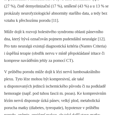
(27 %), čistě demyelinizační (17 %), smíšené (43 %) a u 13 % se
prokázaly neurofyziologické abnormity staršího data, a tedy bez
vztahu k přechozímu porodu [11].
Může dojít k rozvoji bolestivého syndromu oblasti pánevního
dna, který bývá označován pojmem pudendální neuralgie [12].
Pro tuto neuralgii existují diagnostická kritéria (Nantes Criteria)
i úspěšná terapie (obstřik nervu v místě přepokládané iritace či
komprese naváděním jehly za pomocí CT).
V průběhu porodu může dojít k lézi nervů lumbosakrálního
plexu. Tyto léze mohou být kompresivní, ale také
u disponovaných jedinců ischemického původu či na podkladě
hemoragie (např. pod tuhou fascii m. psoas). Ke kompresivním
lézím nervů disponuje úzká pánev, velký plod, metabolická
porucha matky (diabetes, tyreopatie), hypotenze v průběhu
porodu, anémie, anxiózní reakce, ale také další stavy matky