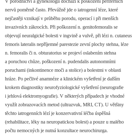
V porodnictví a gynekologii dochází k poškození periferních
nervů poměrně často. Převážně jde o iatrogenní léze, které
nejčastěji vznikají v průběhu porodu, operací i při menších
invazivních zákrocích. Při poškození n. genitofemoralis se
objevují neuralgické bolesti v ingvině a vulvě, při lézi n. cutaneus
femoris lateralis nepříjemné parestezie zevní plochy stehna, léze
n. femoralis či n. obturatorius se projeví oslabením stehna
a poruchou chůze, poškození n. pudendalis autonomními
poruchami (inkontinence moči a stolice) a bolestmi v oblasti
hráze. Po pečlivé anamnéze a klinickém vyšetření je dalším
krokem diagnostiky neurofyziologické vyšetření (neurografie
i jehlová elektromyografie). V některých případech je vhodné
využít zobrazovacích metod (ultrazvuk, MRI, CT). U většiny
těchto iatrogenních lézí je konzervativní léčba úspěšná
(rehabilitace, léky na neuropatickou bolest) a pouze u malého
počtu nemocných je nutná konzultace neurochirurga.