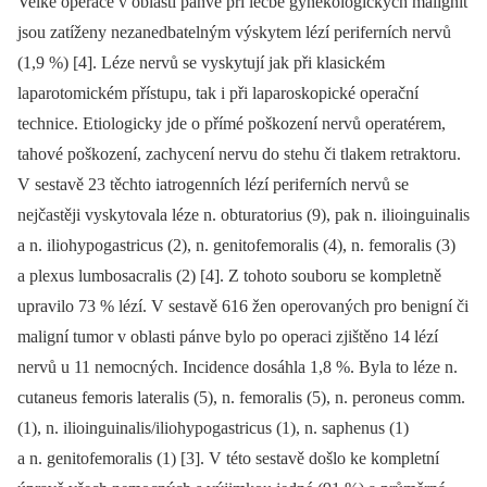
Velké operace v oblasti pánve při léčbě gynekologických malignit
jsou zatíženy nezanedbatelným výskytem lézí periferních nervů
(1,9 %) [4]. Léze nervů se vyskytují jak při klasickém
laparotomickém přístupu, tak i při laparoskopické operační
technice. Etiologicky jde o přímé poškození nervů operatérem,
tahové poškození, zachycení nervu do stehu či tlakem retraktoru.
V sestavě 23 těchto iatrogenních lézí periferních nervů se
nejčastěji vyskytovala léze n. obturatorius (9), pak n. ilioinguinalis
a n. iliohypogastricus (2), n. genitofemoralis (4), n. femoralis (3)
a plexus lumbosacralis (2) [4]. Z tohoto souboru se kompletně
upravilo 73 % lézí. V sestavě 616 žen operovaných pro benigní či
maligní tumor v oblasti pánve bylo po operaci zjištěno 14 lézí
nervů u 11 nemocných. Incidence dosáhla 1,8 %. Byla to léze n.
cutaneus femoris lateralis (5), n. femoralis (5), n. peroneus comm.
(1), n. ilioinguinalis/iliohypogastricus (1), n. saphenus (1)
a n. genitofemoralis (1) [3]. V této sestavě došlo ke kompletní