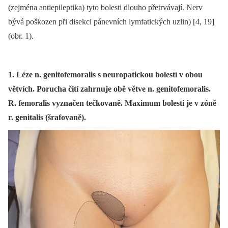
(zejména antiepileptika) tyto bolesti dlouho přetrvávají. Nerv
bývá poškozen při disekci pánevních lymfatických uzlin) [4, 19]
(obr. 1).
1. Léze n. genitofemoralis s neuropatickou bolestí v obou
větvích. Porucha čití zahrnuje obě větve n. genitofemoralis.
R. femoralis vyznačen tečkovaně. Maximum bolesti je v zóně
r. genitalis (šrafovaně).