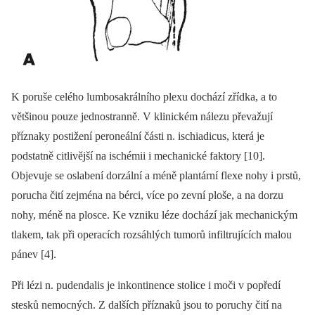
K poruše celého lumbosakrálního plexu dochází zřídka, a to
většinou pouze jednostranně. V klinickém nálezu převažují
příznaky postižení peroneální části n. ischiadicus, která je
podstatně citlivější na ischémii i mechanické faktory [10].
Objevuje se oslabení dorzální a méně plantární flexe nohy i prstů,
porucha čití zejména na bérci, více po zevní ploše, a na dorzu
nohy, méně na plosce. Ke vzniku léze dochází jak mechanickým
tlakem, tak při operacích rozsáhlých tumorů infiltrujících malou
pánev [4].
Při lézi n. pudendalis je inkontinence stolice i moči v popředí
stesků nemocných. Z dalších příznaků jsou to poruchy čití na