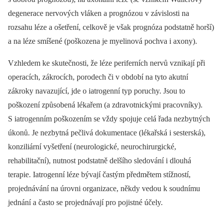
degenerace nervových vláken a prognózou v závislosti na
rozsahu léze a ošetření, celkově je však prognóza podstatně horší)
a na léze smíšené (poškozena je myelinová pochva i axony).
Vzhledem ke skutečnosti, že léze periferních nervů vznikají při
operacích, zákrocích, porodech či v období na tyto akutní
zákroky navazující, jde o iatrogenní typ poruchy. Jsou to
poškození způsobená lékařem (a zdravotnickými pracovníky).
S iatrogenním poškozením se vždy spojuje celá řada nezbytných
úkonů. Je nezbytná pečlivá dokumentace (lékařská i sesterská),
konziliární vyšetření (neurologické, neurochirurgické,
rehabilitační), nutnost podstatně delšího sledování i dlouhá
terapie. Iatrogenní léze bývají častým předmětem stížností,
projednávání na úrovni organizace, někdy vedou k soudnímu
jednání a často se projednávají pro pojistné účely.