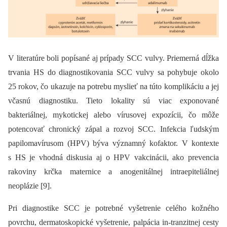
V literatúre boli popísané aj prípady SCC vulvy. Priemerná dĺžka
trvania HS do diagnostikovania SCC vulvy sa pohybuje okolo
25 rokov, čo ukazuje na potrebu myslieť na túto komplikáciu a jej
včasnú diagnostiku. Tieto lokality sú viac exponované
bakteriálnej, mykotickej alebo vírusovej expozícii, čo môže
potencovať chronický zápal a rozvoj SCC. Infekcia ľudským
papilomavírusom (HPV) býva významný kofaktor. V kontexte
s HS je vhodná diskusia aj o HPV vakcinácii, ako prevencia
rakoviny krčka maternice a anogenitálnej intraepiteliálnej
neoplázie [9].
Pri diagnostike SCC je potrebné vyšetrenie celého kožného
povrchu, dermatoskopické vyšetrenie, palpácia in-tranzitnej cesty