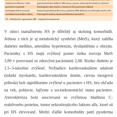
V rámci manažmentu HS je dôležitý aj skríning komorbidít.
Jednou z nich je aj metabolický syndróm (MetS), ktorý zahŕňa
diabetes mellitus, arteriálnu hypertenziu, dyslipidémiu a obezitu.
Pacientky s HS majú zvýšený pomer rizika rozvoja MetS
3,89 v porovnaní so zdravými pacientami 2,08. Riziko diabetu je
1,5–3-násobne zvýšené. Nežiadúce kardiovaskulárne udalosti
(infarkt myokardu, kardiovaskulárne úmrtie, cievna mozgovú
príhoda) boli signifikantne zvýšené u pacientov s HS, bez ohľadu
na vek, pohlavie, fajčenie a socioekonomický status pacientov.
Ateroskleróza bola asociovaná so zvýšenou hladinou C-
reaktívneho proteínu, tumor nekrotizujúceho faktoru alfa, ktoré sú
pri HS elevované. Medzi ďalšie komorbidity patrí pyoderma