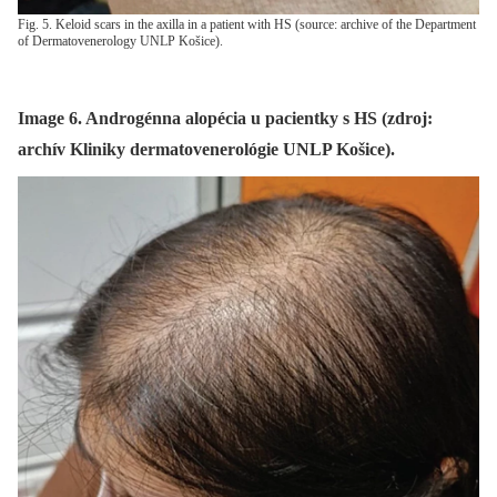
Fig. 5. Keloid scars in the axilla in a patient with HS (source: archive of the Department
of Dermatovenerology UNLP Košice).
Image 6. Androgénna alopécia u pacientky s HS (zdroj:
archív Kliniky dermatovenerológie UNLP Košice).