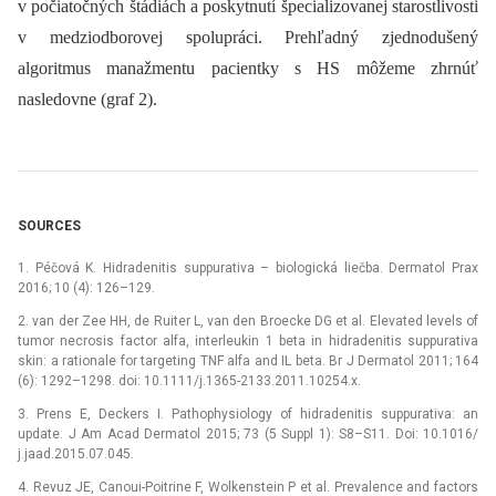
v počiatočných štádiách a poskytnutí špecializovanej starostlivosti
v medziodborovej spolupráci. Prehľadný zjednodušený
algoritmus manažmentu pacientky s HS môžeme zhrnúť
nasledovne (graf 2).
SOURCES
1. Péčová K. Hidradenitis suppurativa –⁠ biologická liečba. Dermatol Prax
2016; 10 (4): 126–129.
2. van der Zee HH, de Ruiter L, van den Broecke DG et al. Elevated levels of
tumor necrosis factor alfa, interleukin 1 beta in hidradenitis suppurativa
skin: a rationale for targeting TNF alfa and IL beta. Br J Dermatol 2011; 164
(6): 1292–1298. doi: 10.1111/j.1365-2133.2011.10254.x.
3. Prens E, Deckers I. Pathophysiology of hidradenitis suppurativa: an
update. J Am Acad Dermatol 2015; 73 (5 Suppl 1): S8–S11. Doi: 10.1016/
j.jaad.2015.07.045.
4. Revuz JE, Canoui-Poitrine F, Wolkenstein P et al. Prevalence and factors