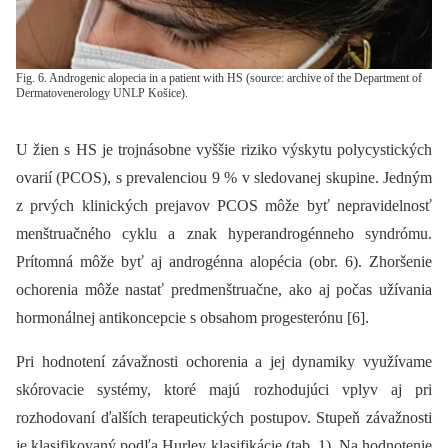
Fig. 6. Androgenic alopecia in a patient with HS (source: archive of the Department of
Dermatovenerology UNLP Košice).
U žien s HS je trojnásobne vyššie riziko výskytu polycystických
ovarií (PCOS), s prevalenciou 9 % v sledovanej skupine. Jedným
z prvých klinických prejavov PCOS môže byť nepravidelnosť
menštruačného cyklu a znak hyperandrogénneho syndrómu.
Prítomná môže byť aj androgénna alopécia (obr. 6). Zhoršenie
ochorenia môže nastať predmenštruačne, ako aj počas užívania
hormonálnej antikoncepcie s obsahom progesterónu [6].
Pri hodnotení závažnosti ochorenia a jej dynamiky využívame
skórovacie systémy, ktoré majú rozhodujúci vplyv aj pri
rozhodovaní ďalších terapeutických postupov. Stupeň závažnosti
je klasifikovaný podľa Hurley klasifikácie (tab. 1). Na hodnotenie