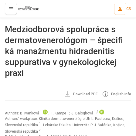
CS
proLékaře.cz
Medziodborová spolupráca s
dermatovenerológom – špecifi
ká manažmentu hidradenitis
suppurativa v gynekologickej
praxi
Download PDF
English info
1
1
1,2
Authors: B. Ivanková
; T. Kampe
; J. Baloghová
Authors‘ workplace: Klinika dermatovenerológie UN L. Pasteura, Košice,
1
Slovenská republika
; Lekárska fakulta, Univerzita P. J. Šafárika, Košice,
2
Slovenská republika