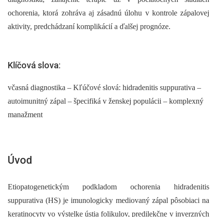
ochorenia, ktorá zohráva aj zásadnú úlohu v kontrole zápalovej
aktivity, predchádzaní komplikácií a ďalšej prognóze.
Klíčová slova:
včasná diagnostika – Kľúčové slová: hidradenitis suppurativa –
autoimunitný zápal – špecifiká v ženskej populácii – komplexný
manažment
Úvod
Etiopatogenetickým podkladom ochorenia hidradenitis
suppurativa (HS) je imunologicky mediovaný zápal pôsobiaci na
keratinocyty vo výstelke ústia folikulov, predilekčne v inverzných