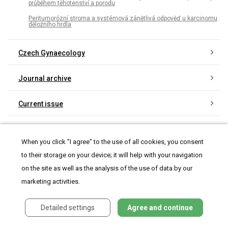
průběhem těhotenství a porodu
Peritumorózní stroma a systémová zánětlivá odpověď u karcinomu
děložního hrdla
Czech Gynaecology
Journal archive
Current issue
About the journal
When you click "I agree" to the use of all cookies, you consent
to their storage on your device; it will help with your navigation
on the site as well as the analysis of the use of data by our
marketing activities.
Most read in this issue
Detailed settings
Agree and continue
Nový staging karcinomu endometria – FIGO 2023