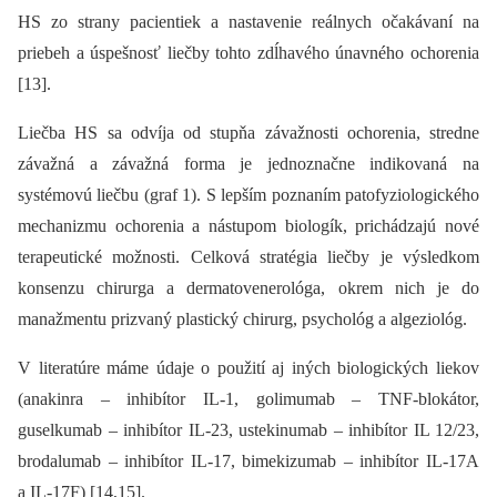
HS zo strany pacientiek a nastavenie reálnych očakávaní na
priebeh a úspešnosť liečby tohto zdĺhavého únavného ochorenia
[13].
Liečba HS sa odvíja od stupňa závažnosti ochorenia, stredne
závažná a závažná forma je jednoznačne indikovaná na
systémovú liečbu (graf 1). S lepším poznaním patofyziologického
mechanizmu ochorenia a nástupom biologík, prichádzajú nové
terapeutické možnosti. Celková stratégia liečby je výsledkom
konsenzu chirurga a dermatovenerológa, okrem nich je do
manažmentu prizvaný plastický chirurg, psychológ a algeziológ.
V literatúre máme údaje o použití aj iných biologických liekov
(anakinra –⁠ inhibítor IL-1, golimumab –⁠ TNF-blokátor,
guselkumab –⁠ inhibítor IL-23, ustekinumab –⁠ inhibítor IL 12/23,
brodalumab –⁠ inhibítor IL-17, bimekizumab –⁠ inhibítor IL-17A
a IL-17F) [14,15].