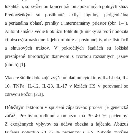
lokalitách, so zvýšenou koncentráciou apokrinných potných žliaz.
Predovšetkým sú postihnuté axily, inguiny, perigenitálna
a perianálna oblasť, prsníky a intermamárny priestor (obr. 1–4).
Autoinflamácia vedie k oklúzii folikulu (klinicky sa tvorí nodozita
či absces) a následne k jeho ruptúre a postupnej tvorbe fistulácií
a sínusových traktov. V pokročilých štádiách sú ložiská
prestúpené fibrotickým tkanivom s tvorbou rozsiahlych jaziev
(obr. 5) [1].
Viaceré štúdie dokazujú zvýšenú hladinu cytokínov IL-1-beta, IL-
10, TNFa, IL-12, IL-23, IL-17 v léziách HS v porovnaní so
zdravou kožou [2,3].
Dôležitým faktorom v spustení zápalového procesu je genetická
záťaž. Pozitívnu rodinnú anamnézu má 30–40 % pacientov.
Z exogénnych vplyvov sa udáva obezita a fajčenie. Abúzus
fajčenia potvrdilo 70–75 % pacientov s HS. Nikotín zvyšuje