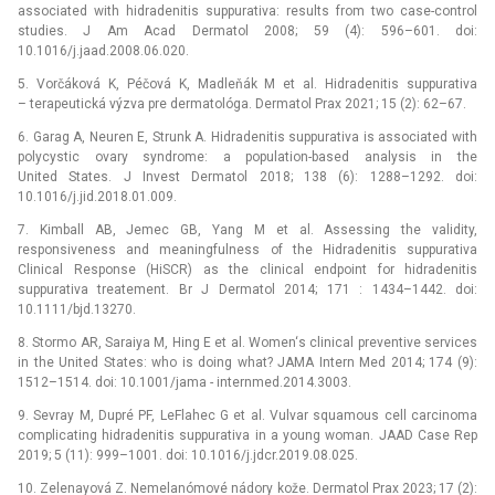
associated with hidradenitis suppurativa: results from two case-control
studies. J Am Acad Dermatol 2008; 59 (4): 596–601. doi:
10.1016/j.jaad.2008.06.020.
5. Vorčáková K, Péčová K, Madleňák M et al. Hidradenitis suppurativa
–⁠ terapeutická výzva pre dermatológa. Dermatol Prax 2021; 15 (2): 62–67.
6. Garag A, Neuren E, Strunk A. Hidradenitis suppurativa is associated with
polycystic ovary syndrome: a population-based analysis in the
United States. J Invest Dermatol 2018; 138 (6): 1288–1292. doi:
10.1016/j.jid.2018.01.009.
7. Kimball AB, Jemec GB, Yang M et al. Assessing the validity,
responsiveness and meaningfulness of the Hidradenitis suppurativa
Clinical Response (HiSCR) as the clinical endpoint for hidradenitis
suppurativa treatement. Br J Dermatol 2014; 171 : 1434–1442. doi:
10.1111/bjd.13270.
8. Stormo AR, Saraiya M, Hing E et al. Women‘s clinical preventive services
in the United States: who is doing what? JAMA Intern Med 2014; 174 (9):
1512–1514. doi: 10.1001/jama -⁠ internmed.2014.3003.
9. Sevray M, Dupré PF, LeFlahec G et al. Vulvar squamous cell carcinoma
complicating hidradenitis suppurativa in a young woman. JAAD Case Rep
2019; 5 (11): 999–1001. doi: 10.1016/j.jdcr.2019.08.025.
10. Zelenayová Z. Nemelanómové nádory kože. Dermatol Prax 2023; 17 (2):