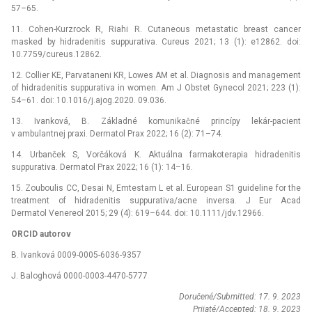
57–65.
11. Cohen-Kurzrock R, Riahi R. Cutaneous metastatic breast cancer
masked by hidradenitis suppurativa. Cureus 2021; 13 (1): e12862. doi:
10.7759/cureus.12862.
12. Collier KE, Parvataneni KR, Lowes AM et al. Diagnosis and management
of hidradenitis suppurativa in women. Am J Obstet Gynecol 2021; 223 (1):
54–61. doi: 10.1016/j.ajog.2020. 09.036.
13. Ivanková, B. Základné komunikačné princípy lekár-pacient
v ambulantnej praxi. Dermatol Prax 2022; 16 (2): 71–74.
14. Urbanček S, Vorčáková K. Aktuálna farmakoterapia hidradenitis
suppurativa. Dermatol Prax 2022; 16 (1): 14–16.
15. Zouboulis CC, Desai N, Emtestam L et al. European S1 guideline for the
treatment of hidradenitis suppurativa/acne inversa. J Eur Acad
Dermatol Venereol 2015; 29 (4): 619–644. doi: 10.1111/jdv.12966.
ORCID autorov
B. Ivanková 0009-0005-6036-9357
J. Baloghová 0000-0003-4470-5777
Doručené/Submitted: 17. 9. 2023
Prijaté/Accepted: 18. 9. 2023