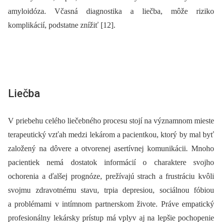
amyloidóza. Včasná diagnostika a liečba, môže riziko
komplikácií, podstatne znížiť [12].
Liečba
V priebehu celého liečebného procesu stojí na významnom mieste
terapeutický vzťah medzi lekárom a pacientkou, ktorý by mal byť
založený na dôvere a otvorenej asertívnej komunikácii. Mnoho
pacientiek nemá dostatok informácií o charaktere svojho
ochorenia a ďalšej prognóze, prežívajú strach a frustráciu kvôli
svojmu zdravotnému stavu, trpia depresiou, sociálnou fóbiou
a problémami v intímnom partnerskom živote. Práve empatický
profesionálny lekársky prístup má vplyv aj na lepšie pochopenie