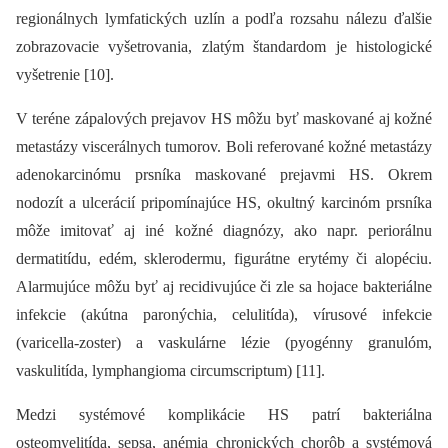
regionálnych lymfatických uzlín a podľa rozsahu nálezu ďalšie
zobrazovacie vyšetrovania, zlatým štandardom je histologické
vyšetrenie [10].
V teréne zápalových prejavov HS môžu byť maskované aj kožné
metastázy viscerálnych tumorov. Boli referované kožné metastázy
adenokarcinómu prsníka maskované prejavmi HS. Okrem
nodozít a ulcerácií pripomínajúce HS, okultný karcinóm prsníka
môže imitovať aj iné kožné diagnózy, ako napr. periorálnu
dermatitídu, edém, sklerodermu, figurátne erytémy či alopéciu.
Alarmujúce môžu byť aj recidivujúce či zle sa hojace bakteriálne
infekcie (akútna paronýchia, celulitída), vírusové infekcie
(varicella-zoster) a vaskulárne lézie (pyogénny granulóm,
vaskulitída, lymphangioma circumscriptum) [11].
Medzi systémové komplikácie HS patrí bakteriálna
osteomyelitída, sepsa, anémia chronických chorôb a systémová