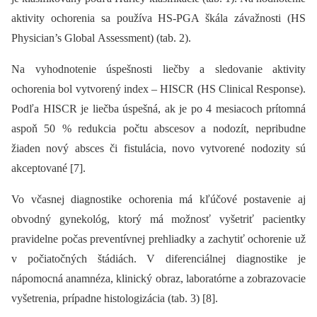
aktivity ochorenia sa používa HS-PGA škála závažnosti (HS
Physician’s Global Assessment) (tab. 2).
Na vyhodnotenie úspešnosti liečby a sledovanie aktivity
ochorenia bol vytvorený index –⁠ HISCR (HS Clinical Response).
Podľa HISCR je liečba úspešná, ak je po 4 mesiacoch prítomná
aspoň 50 % redukcia počtu abscesov a nodozít, nepribudne
žiaden nový absces či fistulácia, novo vytvorené nodozity sú
akceptované [7].
Vo včasnej diagnostike ochorenia má kľúčové postavenie aj
obvodný gynekológ, ktorý má možnosť vyšetriť pacientky
pravidelne počas preventívnej prehliadky a zachytiť ochorenie už
v počiatočných štádiách. V diferenciálnej diagnostike je
nápomocná anamnéza, klinický obraz, laboratórne a zobrazovacie
vyšetrenia, prípadne histologizácia (tab. 3) [8].