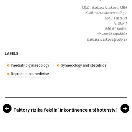
MUDr. Barbara Ivanková, MBA
Klinika dermatovenerológie
UN L. Pasteura
Tr. SNP 1
040 01 Košice
Slovenská republika
barbara.ivankova@unlp.sk
LABELS
Paediatric gynaecology
Gynaecology and obstetrics
Reproduction medicine
Faktory rizika fekální inkontinence a těhotenství