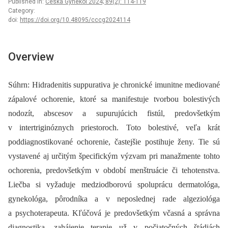
Published in:
Ceska Gynekol 2024; 89(2): 114-119
Category:
doi:
https://doi.org/10.48095/cccg2024114
Overview
Súhrn: Hidradenitis suppurativa je chronické imunitne mediované
zápalové ochorenie, ktoré sa manifestuje tvorbou bolestivých
nodozít, abscesov a supurujúcich fistúl, predovšetkým
v intertriginóznych priestoroch. Toto bolestivé, veľa krát
poddiagnostikované ochorenie, častejšie postihuje ženy. Tie sú
vystavené aj určitým špecifickým výzvam pri manažmente tohto
ochorenia, predovšetkým v období menštruácie či tehotenstva.
Liečba si vyžaduje medziodborovú spoluprácu dermatológa,
gynekológa, pôrodníka a v neposlednej rade algeziológa
a psychoterapeuta. Kľúčová je predovšetkým včasná a správna
diagnostika, zahájenie terapie už v počiatočných štádiách