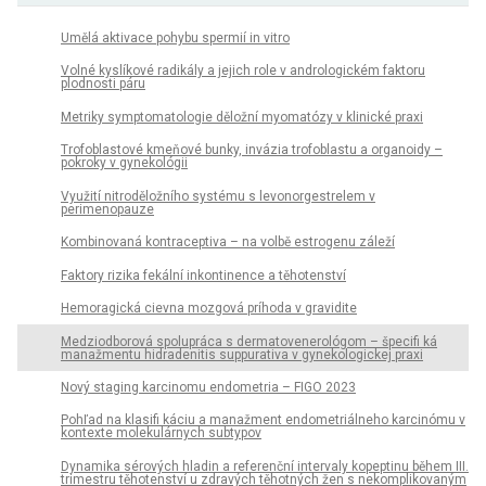
Umělá aktivace pohybu spermií in vitro
Volné kyslíkové radikály a jejich role v andrologickém faktoru
plodnosti páru
Metriky symptomatologie děložní myomatózy v klinické praxi
Trofoblastové kmeňové bunky, invázia trofoblastu a organoidy –
pokroky v gynekológii
Využití nitroděložního systému s levonorgestrelem v
perimenopauze
Kombinovaná kontraceptiva – na volbě estrogenu záleží
Faktory rizika fekální inkontinence a těhotenství
Hemoragická cievna mozgová príhoda v gravidite
Medziodborová spolupráca s dermatovenerológom – špecifi ká
manažmentu hidradenitis suppurativa v gynekologickej praxi
Nový staging karcinomu endometria – FIGO 2023
Pohľad na klasifi káciu a manažment endometriálneho karcinómu v
kontexte molekulárnych subtypov
Dynamika sérových hladin a referenční intervaly kopeptinu během III.
trimestru těhotenství u zdravých těhotných žen s nekomplikovaným