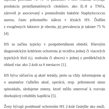
produkciu proinflamatórnych citokínov, ako IL-8 a TNFa,
zároveň je asociovaný s pomnožením baktérie Staphylococcus
aureus, často prítomného nálezu v léziách HS. Ďalším
z exogénnych faktorov je obezita, jej prevalencia je takmer 75 %
[4].
HS sa začína typicky v postpubertálnom období. Hlavným
diagnostickým kritériom ochorenia je recidíva jednej či viacerých
typických lézií (t.j. nodozita či absces) v jednej z predilekčných
oblastí viac ako 2-krát za 6 mesiacov [1].
HS býva súčasťou aj akné tetrády, preto sa vždy informujeme aj
o anamnéze ťažkého akné, operácii, resp. prítomnosti sinus
spinoidalis, sledujeme zmeny, ktoré môžu smerovať k rozvoju
disekujúcej celulitídy kapilícia [5].
Ženy bývajú postihnuté ochorením HS 2-krát častejšie ako muži.