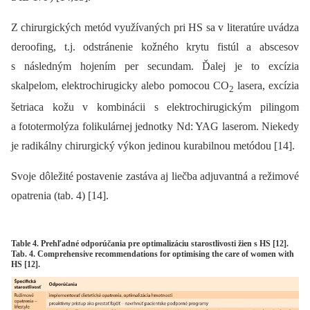
Z chirurgických metód využívaných pri HS sa v literatúre uvádza
deroofing, t.j. odstránenie kožného krytu fistúl a abscesov
s následným hojením per secundam. Ďalej je to excízia
skalpelom, elektrochirugicky alebo pomocou CO
lasera, excízia
2
šetriaca kožu v kombinácii s elektrochirugickým pilingom
a fototermolýza folikulárnej jednotky Nd: YAG laserom. Niekedy
je radikálny chirurgický výkon jedinou kurabilnou metódou [14].
Svoje dôležité postavenie zastáva aj liečba adjuvantná a režimové
opatrenia (tab. 4) [14].
Table 4. Prehľadné odporúčania pre optimalizáciu starostlivosti žien s HS [12].
Tab. 4. Comprehensive recommendations for optimising the care of women with
HS [12].