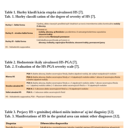
Table 1. Hurley klasifi kácia stupňa závažnosti HS [7].
Tab. 1. Hurley classifi cation of the degree of severity of HS [7].
Table 2. Hodnotenie škály závažnosti HS-PGA [7].
Tab. 2. Evaluation of the HS-PGA severity scale [7].
Table 3. Prejavy HS v genitálnej oblasti môžu imitovať aj iné diagnózy [12].
Tab. 3. Manifestations of HS in the genital area can mimic other diagnoses [12].