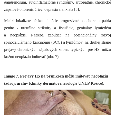
gangrenosum, autoinflamatórne syndrómy, artropathie, chronické
zápalové ohorenia čriev, depresia a anxieta [5].
Medzi lokalizované komplikácie progresívneho ochorenia patria
genito -⁠ uretrálne striktúry a fistulácie, genitálny lymfedém
a neoplázie. Netreba zabúdať na potencionálny rozvoj
spinocelulárneho karcinómu (SCC) a lymfómov, na druhej strane
prejavy chronických zápalových zmien, typických pre HS, môžu
kožnú neopláziu imitovať (obr. 7).
Image 7. Prejavy HS na prsníkoch môžu imitovať neopláziu
(zdroj: archív Kliniky dermatovenerológie UNLP Košice).