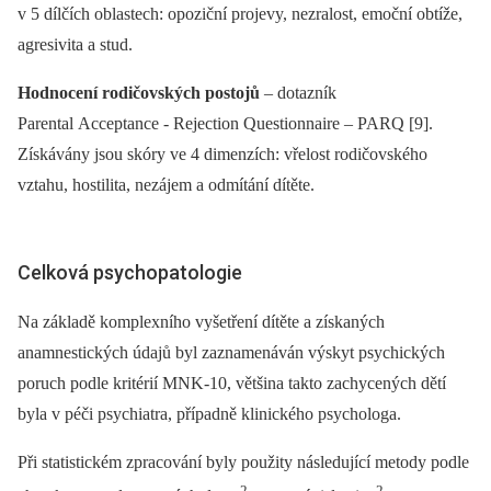
v 5 dílčích oblastech: opoziční projevy, nezralost, emoční obtíže,
agresivita a stud.
Hodnocení rodičovských postojů
–⁠ dotazník
Parental Acceptance -⁠ Rejection Questionnaire –⁠ PARQ [9].
Získávány jsou skóry ve 4 dimenzích: vřelost rodičovského
vztahu, hostilita, nezájem a odmítání dítěte.
Celková psychopatologie
Na základě komplexního vyšetření dítěte a získaných
anamnestických údajů byl zaznamenáván výskyt psychických
poruch podle kritérií MNK-10, většina takto zachycených dětí
byla v péči psychiatra, případně klinického psychologa.
Při statistickém zpracování byly použity následující metody podle
2
2