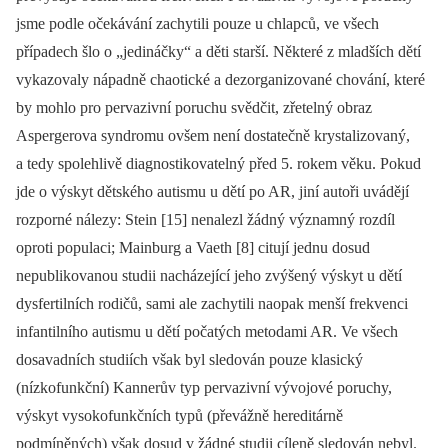
jsme podle očekávání zachytili pouze u chlapců, ve všech
případech šlo o „jedináčky“ a děti starší. Některé z mladších dětí
vykazovaly nápadně chaotické a dezorganizované chování, které
by mohlo pro pervazivní poruchu svědčit, zřetelný obraz
Aspergerova syndromu ovšem není dostatečně krystalizovaný,
a tedy spolehlivě diagnostikovatelný před 5. rokem věku. Pokud
jde o výskyt dětského autismu u dětí po AR, jiní autoři uvádějí
rozporné nálezy: Stein [15] nenalezl žádný významný rozdíl
oproti populaci; Mainburg a Vaeth [8] citují jednu dosud
nepublikovanou studii nacházející jeho zvýšený výskyt u dětí
dysfertilních rodičů, sami ale zachytili naopak menší frekvenci
infantilního autismu u dětí počatých metodami AR. Ve všech
dosavadních studiích však byl sledován pouze klasický
(nízkofunkční) Kannerův typ pervazivní vývojové poruchy,
výskyt vysokofunkčních typů (převážně hereditárně
podmíněných) však dosud v žádné studii cíleně sledován nebyl.