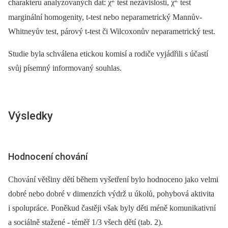
charakteru analyzovaných dat: χ
test nezávislosti, χ
test
marginální homogenity, t-test nebo neparametrický Mannův-
Whitneyův test, párový t-test či Wilcoxonův neparametrický test.
Studie byla schválena etickou komisí a rodiče vyjádřili s účastí
svůj písemný informovaný souhlas.
Výsledky
Hodnocení chování
Chování většiny dětí během vyšetření bylo hodnoceno jako velmi
dobré nebo dobré v dimenzích výdrž u úkolů, pohybová aktivita
i spolupráce. Poněkud častěji však byly děti méně komunikativní
a sociálně stažené -⁠ téměř 1/3 všech dětí (tab. 2).