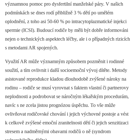
významnou pomoc pro dysfertilní manželské páry. V našich
podmínkách se dnes rodí přibližně 3 % dětí po umělém
oplodnění, z toho asi 50-60 % po intracytoplazmatické injekci
spermie (ICSI). Budoucí rodiče by měli být dobře informováni
nejen o technických aspektech léčby, ale i o případných rizicích
s metodami AR spojených.
Využití AR může významným způsobem pozměnit i rodinné
soužití, a tím ovlivnit i další socioemoční vývoj dítěte. Metody
asistované reprodukce kladou dlouhodobě zvýšené nároky na
rodinu –⁠ rodiče se musí vyrovnat s faktem vlastní či partnerovy
neplodnosti a podrobovat se náročným lékařským procedurám,
navíc s ne zcela jistou prognózou úspěchu. To vše může
ovlivňovat rodičovské chování i jejich výchovné postoje a vést
k celkově zvýšené emoční zranitelnosti dětí či jejich senzitizaci
stresem a nadměrnými obavami rodičů o ně (syndrom