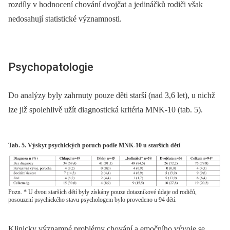
rozdíly v hodnocení chování dvojčat a jedináčků rodiči však
nedosahují statistické významnosti.
Psychopatologie
Do analýzy byly zahrnuty pouze děti starší (nad 3,6 let), u nichž
lze již spolehlivě užít diagnostická kritéria MNK-10 (tab. 5).
Tab. 5. Výskyt psychických poruch podle MNK-10 u starších dětí
Pozn. * U dvou starších dětí byly získány pouze dotazníkové údaje od rodičů,
posouzení psychického stavu psychologem bylo provedeno u 94 dětí.
Klinicky významné problémy chování a emočního vývoje se