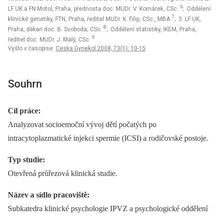
6
LF UK a FN Motol, Praha, přednosta doc. MUDr. V. Komárek, CSc.
; Oddělení
7
klinické genetiky, FTN, Praha, ředitel MUDr. K. Filip, CSc., MBA
; 3. LF UK,
8
Praha, děkan doc. B. Svoboda, CSc.
; Oddělení statistiky, IKEM, Praha,
9
ředitel doc. MUDr. J. Malý, CSc.
Vyšlo v časopise:
Ceska Gynekol 2008; 73(1): 10-15
Souhrn
Cíl práce:
Analyzovat socioemoční vývoj dětí počatých po
intracytoplazmatické injekci spermie (ICSI) a rodičovské postoje.
Typ studie:
Otevřená průřezová klinická studie.
Název a sídlo pracoviště:
Subkatedra klinické psychologie IPVZ a psychologické oddělení