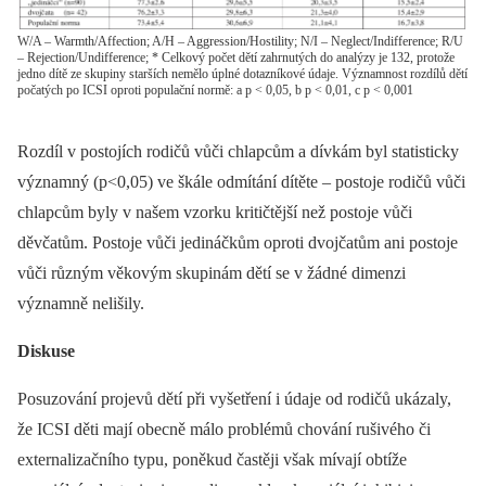
W/A – Warmth/Affection; A/H – Aggression/Hostility; N/I – Neglect/Indifference; R/U
– Rejection/Undifference; * Celkový počet dětí zahrnutých do analýzy je 132, protože
jedno dítě ze skupiny starších nemělo úplné dotazníkové údaje. Významnost rozdílů dětí
počatých po ICSI oproti populační normě: a p < 0,05, b p < 0,01, c p < 0,001
Rozdíl v postojích rodičů vůči chlapcům a dívkám byl statisticky
významný (p<0,05) ve škále odmítání dítěte –⁠ postoje rodičů vůči
chlapcům byly v našem vzorku kritičtější než postoje vůči
děvčatům. Postoje vůči jedináčkům oproti dvojčatům ani postoje
vůči různým věkovým skupinám dětí se v žádné dimenzi
významně nelišily.
Diskuse
Posuzování projevů dětí při vyšetření i údaje od rodičů ukázaly,
že ICSI děti mají obecně málo problémů chování rušivého či
externalizačního typu, poněkud častěji však mívají obtíže