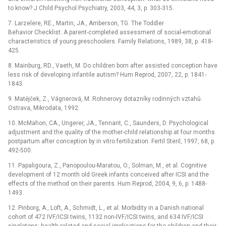
to know? J Child Psychol Psychiatry, 2003, 44, 3, p. 303-315.
7. Larzelere, RE., Martin, JA., Amberson, TG. The Toddler
Behavior Checklist: A parent-completed assessment of social-emotional
characteristics of young preschoolers. Family Relations, 1989, 38, p. 418-
425.
8. Mainburg, RD., Vaeth, M. Do children born after assisted conception have
less risk of developing infantile autism? Hum Reprod, 2007, 22, p. 1841-
1843.
9. Matějček, Z., Vágnerová, M. Rohnerovy dotazníky rodinných vztahů.
Ostrava, Mikrodata, 1992.
10. McMahon, CA., Ungerer, JA., Tennant, C., Saunders, D. Psychological
adjustment and the quality of the mother-child relationship at four months
postpartum after conception by in vitro fertilization. Fertil Steril, 1997, 68, p.
492-500.
11. Papaligoura, Z., Panopoulou-Maratou, O., Solman, M., et al. Cognitive
development of 12 month old Greek infants conceived after ICSI and the
effects of the method on their parents. Hum Reprod, 2004, 9, 6, p. 1488-
1493.
12. Pinborg, A., Loft, A., Schmidt, L., et al. Morbidity in a Danish national
cohort of 472 IVF/ICSI twins, 1132 non-IVF/ICSI twins, and 634 IVF/ICSI
singletons: health-related and social implications for the children and their