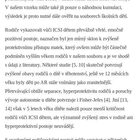
V našem vzorku může také jít pouze o náhodnou kumulaci,
výsledek je proto nutné dále ověřit na souborech školních dětí.
Rodiče vykazovali vůči ICSI dětem převážně vřelé, emočně
pozitivní postoje, naznačen byl jen mírný sklon k zvýšeně
protektivnímu přístupu matek, který ovšem může být částečně
podmíněn vyšším věkem rodičů v našem souboru a je ve shodě
s údaji z literatury. Některé studie [5, 10] skutečně potvrzují
zvýšené obavy rodičů o dítě v těhotenství, ještě ve 12 měsících
věku byly děti po AR stále vnímány jako zranitelnější.
Přetrvávající obtíže separace, hyperprotektivitu rodičů a poruchy
vývoje autonomie u dítěte potvrzuje i Fisher-Jefes [4]. Jiní [13,
14] však v 5 letech věku dítěte nalezli pouze menší kritičnost
rodičů vůči ICSI dětem, ale významně zvýšený stres v rodině ani
hyperprotektivní postoje neuvádějí.
S uvedenými rodičovskými postoji může souviset u některých