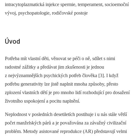
intracytoplazmatická injekce spermie, temperament, socioemoční
vývoj, psychopatologie, rodičovské postoje
Úvod
Potřeba mít vlastní děti, věnovat se péči o ně, sdílet s nimi
radostné zážitky a předávat jim zkušenosti je jednou
z nejvýznamnějších psychických potřeb člověka [3]. I když
potřebu generativity lze jistě naplnit mnoha způsoby, přesto
zplození vlastních dětí je pro mnoho lidí rozhodující pro dosažení
životního uspokojení a pocitu naplnění.
Neplodnost v posledních desetiletích postihuje i u nás stále větší
počet manželských párů a je považována za závažný civilizační
problém. Metody asistované reprodukce (AR) představují velmi