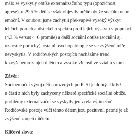
málo se vyskytly obtíže externalizačního typu (opozičnost,
agrese), u 29,5 % dětí se však objevily určité obtíže sociální nebo
emoční. V souboru jsme zachytili překvapivě vysoký výskyt
lehčích poruch autistického spektra proti jejich výskytu v populací
(4,3 % versus 4–6 promile) a další sociální obtíže (sociální aj.
úzkostné poruchy), ostatní psychopatologie se ve zvýšené míře
nevyskytla. V rodičovských postojích nacházíme trend
k zvýšenému zaujetí dítětem a vysoké vřelosti ve vztahu s ním.
Závěr:
Socioemoční vývoj dětí narozených po ICSI je dobrý. I když
u části z nich byly zachyceny některé specifické sociální obtíže,
problémy externalizační se vyskytly jen zcela výjimečně.
Rodičovské postoje vůči těmto dětem jsou pozitivní, patrné je až
zvýšené zaujetí dítětem.
Klíčová slova: