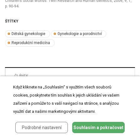
Children’s Social Worlds. Twin Research and Human Genetics, 2006, 9, 1,
p. 90-94.
ŠTÍTKY
Dětská gynekologie
Gynekologie a porodnictví
Reprodukční medicína
ČLÁNEK
Psychomotorický a kognitivní vývoj dětí
Když kliknete na „Souhlasím“ s využitím všech souborů
narozených po mimotělním oplodnění metodou
cookies, poskytnete tím souhlas k jejich ukládání ve vašem
intracytoplazmatické injekce spermie
zařízení a pomůže to s vaší navigací na stránce, s analýzou
využití dat a našimi marketingovými aktivitami.
Podrobné nastavení
Souhlasím a pokračovat