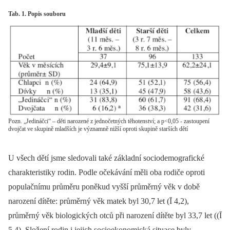
Tab. 1. Popis souboru
Pozn. „Jedináčci“ – děti narozené z jednočetných těhotenství; a p<0,05 - zastoupení
dvojčat ve skupině mladších je významně nižší oproti skupině starších dětí
U všech dětí jsme sledovali také základní sociodemografické
charakteristiky rodin. Podle očekávání měli oba rodiče oproti
populačnímu průměru poněkud vyšší průměrný věk v době
narození dítěte: průměrný věk matek byl 30,7 let (Ī 4,2),
průměrný věk biologických otců při narození dítěte byl 33,7 let ((Ī
5,4). Složení rodin i jejich socioekonomická situace byly