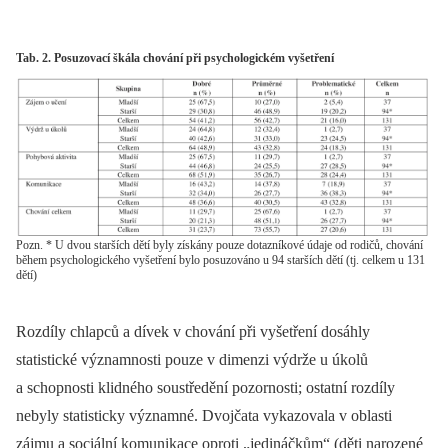
Tab. 2. Posuzovací škála chování při psychologickém vyšetření
Pozn. * U dvou starších dětí byly získány pouze dotazníkové údaje od rodičů, chování
během psychologického vyšetření bylo posuzováno u 94 starších dětí (tj. celkem u 131
dětí)
Rozdíly chlapců a dívek v chování při vyšetření dosáhly
statistické významnosti pouze v dimenzi výdrže u úkolů
a schopnosti klidného soustředění pozornosti; ostatní rozdíly
nebyly statisticky významné. Dvojčata vykazovala v oblasti
zájmu a sociální komunikace oproti „jedináčkům“ (děti narozené