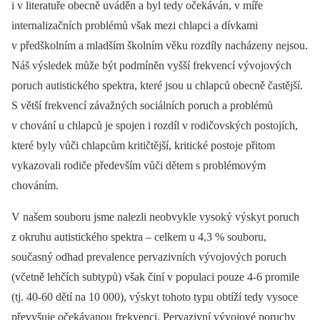
i v literatuře obecně uváděn a byl tedy očekáván, v míře
internalizačních problémů však mezi chlapci a dívkami
v předškolním a mladším školním věku rozdíly nacházeny nejsou.
Náš výsledek může být podmíněn vyšší frekvencí vývojových
poruch autistického spektra, které jsou u chlapců obecně častější.
S větší frekvencí závažných sociálních poruch a problémů
v chování u chlapců je spojen i rozdíl v rodičovských postojích,
které byly vůči chlapcům kritičtější, kritické postoje přitom
vykazovali rodiče především vůči dětem s problémovým
chováním.
V našem souboru jsme nalezli neobvykle vysoký výskyt poruch
z okruhu autistického spektra –⁠ celkem u 4,3 % souboru,
současný odhad prevalence pervazivních vývojových poruch
(včetně lehčích subtypů) však činí v populaci pouze 4-6 promile
(tj. 40-60 dětí na 10 000), výskyt tohoto typu obtíží tedy vysoce
převyšuje očekávanou frekvenci. Pervazivní vývojové poruchy