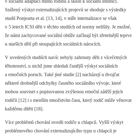
v sociální adaptaci mimo rodinu a sklon k sociální inhibici.
Snížený výskyt externalizujících projevů se shoduje s výsledky
studií Ponjearta et al. [13, 14], v míře internalizace se však
v 5 letech ICSI děti v těchto studiích od normy nelišily. Je možné,
že námi zachycované sociální obtíže začínají být zřetelnější teprve
u starších dětí při stoupajících sociálních nárocích.
V uvedených studiích navíc nebyly zahrnuty děti z vícečetných
těhotenství, u nichž jsme shledali častější výskyt sociálních
a emočních poruch. Také jiné studie [2] nacházejí u dvojčat
některé drobnější odchylky časného sociálního vývoje, které
mohou souviset s popisovanou zvýšenou emoční zátěží jejich
rodičů [12] i s menším množstvím času, který rodič může věnovat
každému dítěti [18].
Více problémů chování uvedli rodiče u chlapců. Vyšší výskyt
problémového chování externalizujícího typu u chlapců je