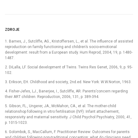
ZDROJE
1. Barnes, J., Sutcliffe, AG., Kristoffersen, L., et al. The influence of assisted
reproduction on family functioning and children’s socio-emotional
development: result from a European study. Hum Reprod, 2004, 19, p. 1480-
1487.
2. DiLalla, LF. Social development of Twins. Twins Res Genet, 2006, 9, p. 95-
102.
3. Erikson, EH. Childhood and society, 2nd.ed. New York: W.W.Norton, 1963.
4. Fisher-Jefes, LJ., Banerjee, I., Sutcliffe, AR. Parents’concern regarding
their ART children. Reproduction, 2006, 131, p. 389-394.
5. Gibson, FL., Ungerer, JA., McMahon, CA., et al. The mother-child
relationshop following in vitro fertilisation (IVF): Infant attachement,
responsivity and maternal sensitivity. J Child Psychol Psychiatry, 2000, 41,
p. 1015-1023.
6. Golombok, S., MacCallum, F. Practitioner Review: Outcomes for parents
and children following non-traditional conception: what do clinicians need