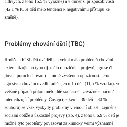
citlivých, z toho 16,5 % výrazně) a v dimenzi přizpůsobivosti
(42,1 % ICSI dětí mělo tendenci k negativnímu přístupu ke
změně).
Problémy chování dětí (TBC)
Rodiče u ICSI dětí uváděli jen velmi málo problémů chování
externalizujícího typu (tj. málo opozičních projevů, agrese či
jiných poruch chování) –⁠ mírně zvýšenou opozičnost nebo
agresivní chování uvedli rodiče jen u 15 dětí (11,5 % vzorku), ve
většině případů přitom mělo dítě současně i závažné emoční /
internalizující problémy. Častěji (celkem u 39 dětí –⁠ 30 %
souboru) se však vyskytly problémy v emoční oblasti, zejména
sociální obtíže a úzkostné projevy (tab. 4), z toho u 6,9 % dětí je
možné tyto problémy považovat za klinicky velmi významné.