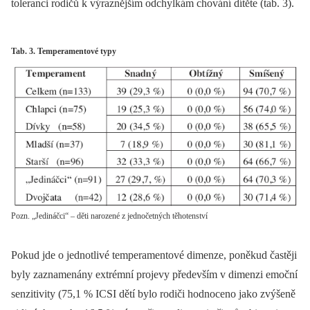
toleranci rodičů k výraznějším odchylkám chování dítěte (tab. 3).
Tab. 3. Temperamentové typy
Pozn. „Jedináčci“ – děti narozené z jednočetných těhotenství
Pokud jde o jednotlivé temperamentové dimenze, poněkud častěji
byly zaznamenány extrémní projevy především v dimenzi emoční
senzitivity (75,1 % ICSI dětí bylo rodiči hodnoceno jako zvýšeně