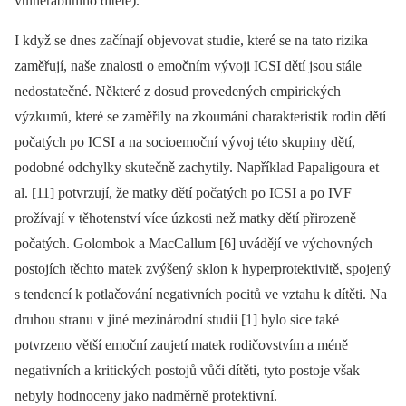
vulnerabilního dítěte).
I když se dnes začínají objevovat studie, které se na tato rizika
zaměřují, naše znalosti o emočním vývoji ICSI dětí jsou stále
nedostatečné. Některé z dosud provedených empirických
výzkumů, které se zaměřily na zkoumání charakteristik rodin dětí
počatých po ICSI a na socioemoční vývoj této skupiny dětí,
podobné odchylky skutečně zachytily. Například Papaligoura et
al. [11] potvrzují, že matky dětí počatých po ICSI a po IVF
prožívají v těhotenství více úzkosti než matky dětí přirozeně
počatých. Golombok a MacCallum [6] uvádějí ve výchovných
postojích těchto matek zvýšený sklon k hyperprotektivitě, spojený
s tendencí k potlačování negativních pocitů ve vztahu k dítěti. Na
druhou stranu v jiné mezinárodní studii [1] bylo sice také
potvrzeno větší emoční zaujetí matek rodičovstvím a méně
negativních a kritických postojů vůči dítěti, tyto postoje však
nebyly hodnoceny jako nadměrně protektivní.