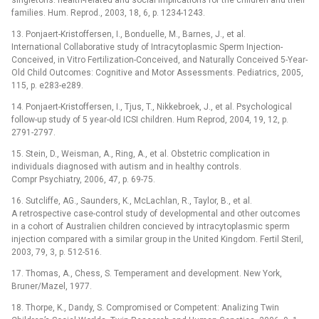
families. Hum. Reprod., 2003, 18, 6, p. 1234-1243.
13. Ponjaert-Kristoffersen, I., Bonduelle, M., Barnes, J., et al.
International Collaborative study of Intracytoplasmic Sperm Injection-
Conceived, in Vitro Fertilization-Conceived, and Naturally Conceived 5-Year-
Old Child Outcomes: Cognitive and Motor Assessments. Pediatrics, 2005,
115, p. e283-e289.
14. Ponjaert-Kristoffersen, I., Tjus, T., Nikkebroek, J., et al. Psychological
follow-up study of 5 year-old ICSI children. Hum Reprod, 2004, 19, 12, p.
2791-2797.
15. Stein, D., Weisman, A., Ring, A., et al. Obstetric complication in
individuals diagnosed with autism and in healthy controls.
Compr Psychiatry, 2006, 47, p. 69-75.
16. Sutcliffe, AG., Saunders, K., McLachlan, R., Taylor, B., et al.
A retrospective case-control study of developmental and other outcomes
in a cohort of Australien children concieved by intracytoplasmic sperm
injection compared with a similar group in the United Kingdom. Fertil Steril,
2003, 79, 3, p. 512-516.
17. Thomas, A., Chess, S. Temperament and development. New York,
Bruner/Mazel, 1977.
18. Thorpe, K., Dandy, S. Compromised or Competent: Analizing Twin