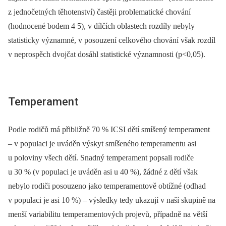
z jednočetných těhotenství) častěji problematické chování
(hodnocené bodem 4 5), v dílčích oblastech rozdíly nebyly
statisticky významné, v posouzení celkového chování však rozdíl
v neprospěch dvojčat dosáhl statistické významnosti (p<0,05).
Temperament
Podle rodičů má přibližně 70 % ICSI dětí smíšený temperament
–⁠ v populaci je uváděn výskyt smíšeného temperamentu asi
u poloviny všech dětí. Snadný temperament popsali rodiče
u 30 % (v populaci je uváděn asi u 40 %), žádné z dětí však
nebylo rodiči posouzeno jako temperamentově obtížné (odhad
v populaci je asi 10 %) –⁠ výsledky tedy ukazují v naší skupině na
menší variabilitu temperamentových projevů, případně na větší