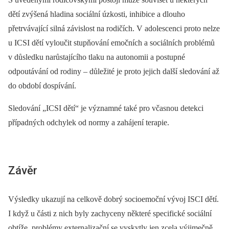
dětí zvýšená hladina sociální úzkosti, inhibice a dlouho
přetrvávající silná závislost na rodičích. V adolescenci proto nelze
u ICSI dětí vyloučit stupňování emočních a sociálních problémů
v důsledku narůstajícího tlaku na autonomii a postupné
odpoutávání od rodiny –⁠ důležité je proto jejich další sledování až
do období dospívání.
Sledování „ICSI dětí“ je významné také pro včasnou detekci
případných odchylek od normy a zahájení terapie.
Závěr
Výsledky ukazují na celkově dobrý socioemoční vývoj ISCI dětí.
I když u části z nich byly zachyceny některé specifické sociální
obtíže, problémy externalizační se vyskytly jen zcela výjimečně.