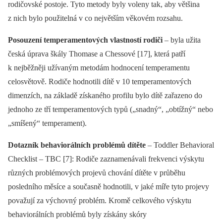
rodičovské postoje. Tyto metody byly voleny tak, aby většina
z nich bylo použitelná v co největším věkovém rozsahu.
Posouzení temperamentových vlastností rodiči
–⁠ byla užita
česká úprava škály Thomase a Chessové [17], která patří
k nejběžněji užívaným metodám hodnocení temperamentu
celosvětově. Rodiče hodnotili dítě v 10 temperamentových
dimenzích, na základě získaného profilu bylo dítě zařazeno do
jednoho ze tří temperamentových typů („snadný“, „obtížný“ nebo
„smíšený“ temperament).
Dotazník behaviorálních problémů dítěte
–⁠ Toddler Behavioral
Checklist –⁠ TBC [7]: Rodiče zaznamenávali frekvenci výskytu
různých problémových projevů chování dítěte v průběhu
posledního měsíce a současně hodnotili, v jaké míře tyto projevy
považují za výchovný problém. Kromě celkového výskytu
behaviorálních problémů byly získány skóry