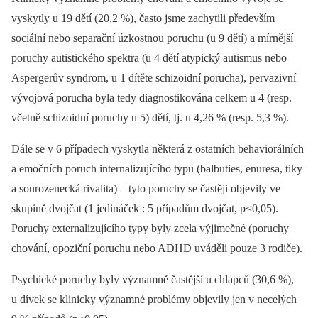
vyskytly u 19 dětí (20,2 %), často jsme zachytili především
sociální nebo separační úzkostnou poruchu (u 9 dětí) a mírnější
poruchy autistického spektra (u 4 dětí atypický autismus nebo
Aspergerův syndrom, u 1 dítěte schizoidní porucha), pervazivní
vývojová porucha byla tedy diagnostikována celkem u 4 (resp.
včetně schizoidní poruchy u 5) dětí, tj. u 4,26 % (resp. 5,3 %).
Dále se v 6 případech vyskytla některá z ostatních behaviorálních
a emočních poruch internalizujícího typu (balbuties, enuresa, tiky
a sourozenecká rivalita) –⁠ tyto poruchy se častěji objevily ve
skupině dvojčat (1 jedináček : 5 případům dvojčat, p<0,05).
Poruchy externalizujícího typy byly zcela výjimečné (poruchy
chování, opoziční poruchu nebo ADHD uváděli pouze 3 rodiče).
Psychické poruchy byly významně častější u chlapců (30,6 %),
u dívek se klinicky významné problémy objevily jen v necelých