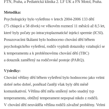
FTN, Praha, a Pediatrická klinika 2. LF UK a FN Motol, Praha.
Metodika:
Psychologicky bylo vyšetřeno v letech 2004-2006 133 dětí
(75 chlapců a 58 dívek) ve věkovém rozmezí 11 měsíců až 8,5 let,
které byly počaty po intracytoplazmatické injekci spermie (ICSI).
Posuzovacími škálami bylo hodnoceno chování dětí během
psychologického vyšetření, rodiče vyplnili dotazníky vztahující se
k temperamentu a k problémovému chování dětí (TBC)
a dotazník zaměřený na rodičovské postoje (PARQ).
Výsledky:
Chování většiny dětí během vyšetření bylo hodnoceno jako velmi
dobré nebo dobré, poněkud častěji však byly děti méně
komunikativní. Většina dětí měla smíšený nebo snadný typ
temperamentu, obtížný temperament nepopsal nikdo z rodičů.
V chování dětí neuváděla většina rodičů závažné problémy. Velmi