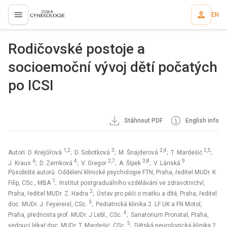
EN
proLékaře.cz
Rodičovské postoje a
socioemoční vývoj dětí počatých
po ICSI
Stáhnout PDF
English info
1,2
3
2,4
2,5
Autoři: D. Krejčířová
; D. Sobotková
; M. Šnajderová
; T. Mardešić
;
6
4
2,7
3,8
9
J. Kraus
; D. Zemková
; V. Gregor
; A. Šípek
; V. Lánská
Působiště autorů: Oddělení klinické psychologie FTN, Praha, ředitel MUDr. K.
1
Filip, CSc., MBA
; Institut postgraduálního vzdělávání ve zdravotnictví,
2
Praha, ředitel MUDr. Z. Hadra
; Ústav pro péči o matku a dítě, Praha, ředitel
3
doc. MUDr. J. Feyereisl, CSc.
; Pediatrická klinika 2. LF UK a FN Motol,
4
Praha, přednosta prof. MUDr. J Lebl., CSc.
; Sanatorium Pronatal, Praha,
5
vedoucí lékař doc. MUDr. T. Mardešić, CSc.
; Dětská neurologická klinika 2.