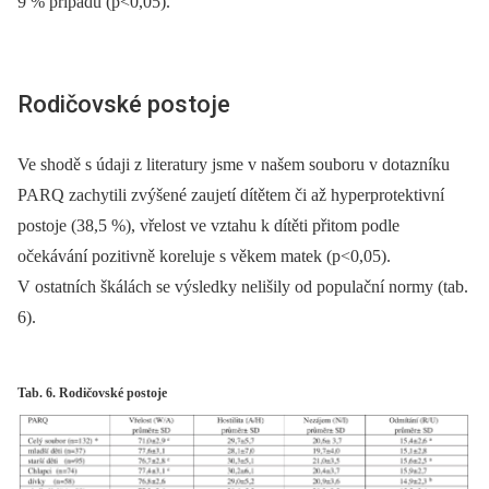
9 % případů (p<0,05).
Rodičovské postoje
Ve shodě s údaji z literatury jsme v našem souboru v dotazníku
PARQ zachytili zvýšené zaujetí dítětem či až hyperprotektivní
postoje (38,5 %), vřelost ve vztahu k dítěti přitom podle
očekávání pozitivně koreluje s věkem matek (p<0,05).
V ostatních škálách se výsledky nelišily od populační normy (tab.
6).
Tab. 6. Rodičovské postoje