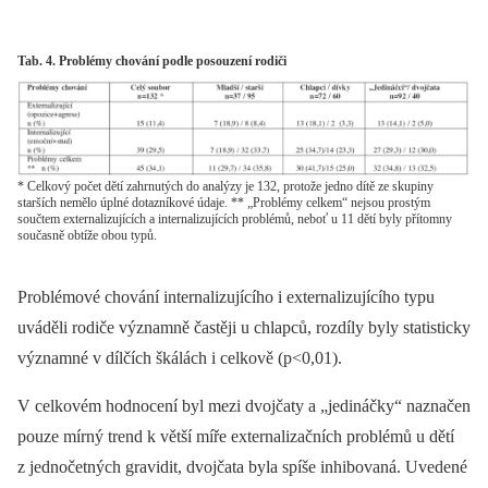
Tab. 4. Problémy chování podle posouzení rodiči
* Celkový počet dětí zahrnutých do analýzy je 132, protože jedno dítě ze skupiny
starších nemělo úplné dotazníkové údaje. ** „Problémy celkem“ nejsou prostým
součtem externalizujících a internalizujících problémů, neboť u 11 dětí byly přítomny
současně obtíže obou typů.
Problémové chování internalizujícího i externalizujícího typu
uváděli rodiče významně častěji u chlapců, rozdíly byly statisticky
významné v dílčích škálách i celkově (p<0,01).
V celkovém hodnocení byl mezi dvojčaty a „jedináčky“ naznačen
pouze mírný trend k větší míře externalizačních problémů u dětí
z jednočetných gravidit, dvojčata byla spíše inhibovaná. Uvedené