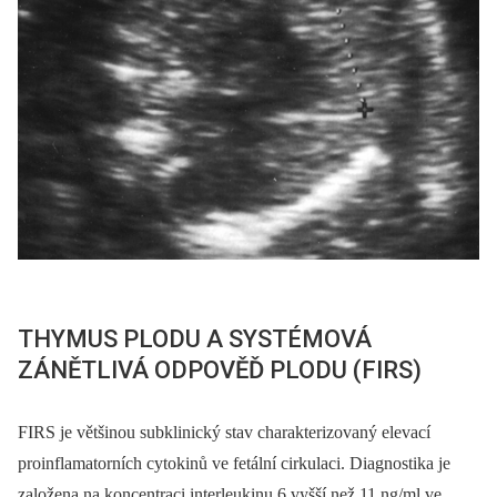
THYMUS PLODU A SYSTÉMOVÁ
ZÁNĚTLIVÁ ODPOVĚĎ PLODU (FIRS)
FIRS je většinou subklinický stav charakterizovaný elevací
proinflamatorních cytokinů ve fetální cirkulaci. Diagnostika je
založena na koncentraci interleukinu 6 vyšší než 11 ng/ml ve