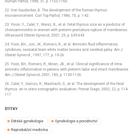
Human Pathol, 1988, 31, p. 1155-1160.
22. Von Gaudecker, B. The development of the human thymus
microenviroment. Curr Top Pathol, 1986, 75, p. 1-42.
23. Yinon, Y., Zalel, Y., Weisz, B., et al. Fetal thymus size as a predictor of
chorioamnionitis in women with preterm premature rupture of membranes.
Ultrasound Obstet Gynecol, 2007, 29, p. 639-643.
24. Yoon, BH., Jun, JK., Romero, R., et al. Amniotic fluid inflammatory
cytokines, neonatal brain white matter lesions and cerebral palsy. Am J
Obstet Gynecol , 1997, 177, p. 19-26.
25. Yoon, BH., Romero, R., Moon, JB., et al. Clinical significance of intra-
amniotic inflammation in patiens with preterm labor and intact membranes.
Am J Obstet Gynecol, 2001, 185, p. 1130-1136.
26. Zalel, Y., Gamzu, R., Mashiach, S., et al. The development of the fetal
thymus: an in utero sonographic evaluation. Prenat Diagn, 2002, 22, p. 114-
117.
ŠTÍTKY
Dětská gynekologie
Gynekologie a porodnictví
Reprodukční medicína