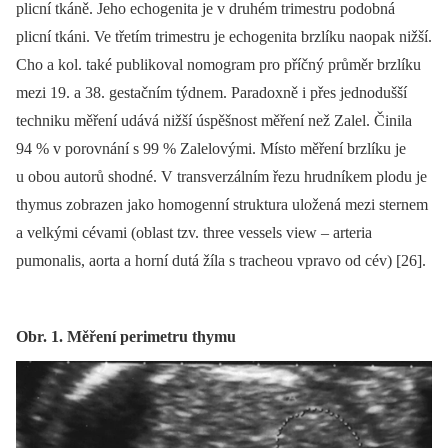
plicní tkáně. Jeho echogenita je v druhém trimestru podobná
plicní tkáni. Ve třetím trimestru je echogenita brzlíku naopak nižší.
Cho a kol. také publikoval nomogram pro příčný průměr brzlíku
mezi 19. a 38. gestačním týdnem. Paradoxně i přes jednodušší
techniku měření udává nižší úspěšnost měření než Zalel. Činila
94 % v porovnání s 99 % Zalelovými. Místo měření brzlíku je
u obou autorů shodné. V transverzálním řezu hrudníkem plodu je
thymus zobrazen jako homogenní struktura uložená mezi sternem
a velkými cévami (oblast tzv. three vessels view –⁠ arteria
pumonalis, aorta a horní dutá žíla s tracheou vpravo od cév) [26].
Obr. 1. Měření perimetru thymu