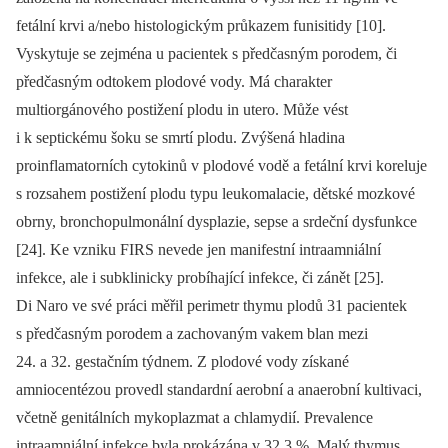
fetální krvi a/nebo histologickým průkazem funisitidy [10].
Vyskytuje se zejména u pacientek s předčasným porodem, či
předčasným odtokem plodové vody. Má charakter
multiorgánového postižení plodu in utero. Může vést
i k septickému šoku se smrtí plodu. Zvýšená hladina
proinflamatorních cytokinů v plodové vodě a fetální krvi koreluje
s rozsahem postižení plodu typu leukomalacie, dětské mozkové
obrny, bronchopulmonální dysplazie, sepse a srdeční dysfunkce
[24]. Ke vzniku FIRS nevede jen manifestní intraamniální
infekce, ale i subklinicky probíhající infekce, či zánět [25].
Di Naro ve své práci měřil perimetr thymu plodů 31 pacientek
s předčasným porodem a zachovaným vakem blan mezi
24. a 32. gestačním týdnem. Z plodové vody získané
amniocentézou provedl standardní aerobní a anaerobní kultivaci,
včetně genitálních mykoplazmat a chlamydií. Prevalence
intraamniální infekce byla prokázána v 32,3 %. Malý thymus