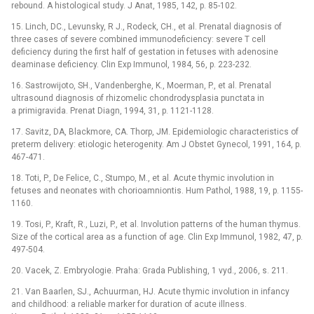
rebound. A histological study. J Anat, 1985, 142, p. 85-102.
15. Linch, DC., Levunsky, R J., Rodeck, CH., et al. Prenatal diagnosis of
three cases of severe combined immunodeficiency: severe T cell
deficiency during the first half of gestation in fetuses with adenosine
deaminase deficiency. Clin Exp Immunol, 1984, 56, p. 223-232.
16. Sastrowijoto, SH., Vandenberghe, K., Moerman, P., et al. Prenatal
ultrasound diagnosis of rhizomelic chondrodysplasia punctata in
a primigravida. Prenat Diagn, 1994, 31, p. 1121-1128.
17. Savitz, DA, Blackmore, CA. Thorp, JM. Epidemiologic characteristics of
preterm delivery: etiologic heterogenity. Am J Obstet Gynecol, 1991, 164, p.
467-471.
18. Toti, P., De Felice, C., Stumpo, M., et al. Acute thymic involution in
fetuses and neonates with chorioamniontis. Hum Pathol, 1988, 19, p. 1155-
1160.
19. Tosi, P., Kraft, R., Luzi, P., et al. Involution patterns of the human thymus.
Size of the cortical area as a function of age. Clin Exp Immunol, 1982, 47, p.
497-504.
20. Vacek, Z. Embryologie. Praha: Grada Publishing, 1 vyd., 2006, s. 211.
21. Van Baarlen, SJ., Achuurman, HJ. Acute thymic involution in infancy
and childhood: a reliable marker for duration of acute illness.