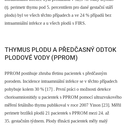
(tj. perimetr thymu pod 5. percentilem pro dané gestační stáří
plodu) byl ve všech těchto případech a ve 24 % případů bez
intraamniální infekce a u všech plodů s FIRS.
THYMUS PLODU A PŘEDČASNÝ ODTOK
PLODOVÉ VODY (PPROM)
PPROM postihuje zhruba třetinu pacientek s předčasným
porodem. Incidence intraamniální infekce se v těchto případech
pohybuje kolem 30 % [17] . První práci o možnosti detekce
chorioamnionitidy u pacientek s PPROM pomocí ultrazvukového
měření fetálního thymu publikoval v roce 2007 Yinon [23]. Měřil
perimetr brzlíků plodů 21 pacientek s PPROM mezi 24. až
35. gestačním týdnem. Plody třinácti pacientek měly malý