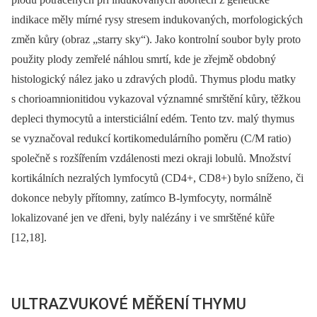
indikace měly mírné rysy stresem indukovaných, morfologických
změn kůry (obraz „starry sky“). Jako kontrolní soubor byly proto
použity plody zemřelé náhlou smrtí, kde je zřejmě obdobný
histologický nález jako u zdravých plodů. Thymus plodu matky
s chorioamnionitidou vykazoval významné smrštění kůry, těžkou
depleci thymocytů a intersticiální edém. Tento tzv. malý thymus
se vyznačoval redukcí kortikomedulárního poměru (C/M ratio)
společně s rozšířením vzdálenosti mezi okraji lobulů. Množství
kortikálních nezralých lymfocytů (CD4+, CD8+) bylo sníženo, či
dokonce nebyly přítomny, zatímco B-lymfocyty, normálně
lokalizované jen ve dřeni, byly nalézány i ve smrštěné kůře
[12,18].
ULTRAZVUKOVÉ MĚŘENÍ THYMU