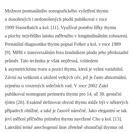
Možnost postnatálního sonografického vyšetření thymu
u donošených i nedonošených plodů publikoval v roce
1999 Hasselbalch a kol. [11]. Využíval poměru šířky thymu
a plochy největšího laloku měřeného v longitudinálním zobrazení.
Prenatální diagnostiku thymu popsal Felker a kol. v roce 1989
[9]. Měřil v transverzálním řezu hrudníkem plodu jeho předozadní
průměr. Tato technika je však nepřesná, vzhledem
k asymetrickému tvaru a pozici thymu, která je velmi variabilní.
Závisí na velikosti a uložení velkých cév, jež je často abnormální,
zejména u vrozených srdečních vad. V roce 2002 Zalel
publikoval nomogram perimetru thymu pro 14. až 38. gestační
týden [26]. Exaktně definovat obvod thymu může být v některých
případech obtížné, a také je časově náročné. Jako elegantní se tak
jeví měření příčného průměru thymu navržené Cho a kol. [13].
Laterální tenké anechogenní linie zřetelně ohraničují thymus od