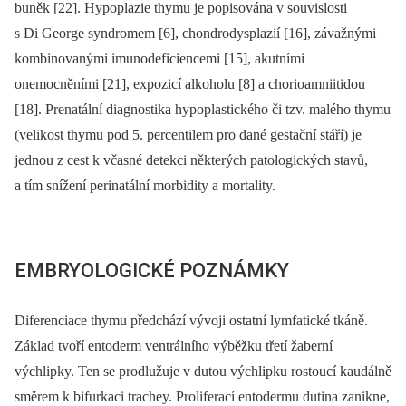
buněk [22]. Hypoplazie thymu je popisována v souvislosti
s Di George syndromem [6], chondrodysplazií [16], závažnými
kombinovanými imunodeficiencemi [15], akutními
onemocněními [21], expozicí alkoholu [8] a chorioamniitidou
[18]. Prenatální diagnostika hypoplastického či tzv. malého thymu
(velikost thymu pod 5. percentilem pro dané gestační stáří) je
jednou z cest k včasné detekci některých patologických stavů,
a tím snížení perinatální morbidity a mortality.
EMBRYOLOGICKÉ POZNÁMKY
Diferenciace thymu předchází vývoji ostatní lymfatické tkáně.
Základ tvoří entoderm ventrálního výběžku třetí žaberní
výchlipky. Ten se prodlužuje v dutou výchlipku rostoucí kaudálně
směrem k bifurkaci trachey. Proliferací entodermu dutina zanikne,