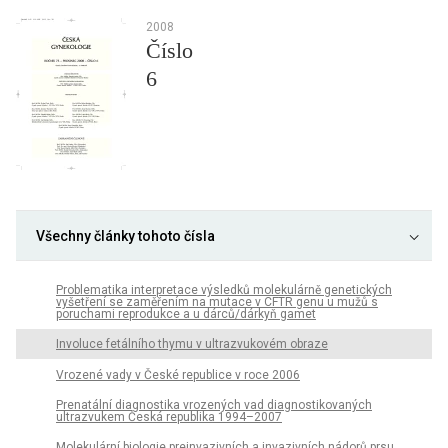
2008
Číslo
6
Všechny články tohoto čísla
Problematika interpretace výsledků molekulárně genetických
vyšetření se zaměřením na mutace v CFTR genu u mužů s
poruchami reprodukce a u dárců/dárkyň gamet
Involuce fetálního thymu v ultrazvukovém obraze
Vrozené vady v České republice v roce 2006
Prenatální diagnostika vrozených vad diagnostikovaných
ultrazvukem Česká republika 1994–2007
Molekulární biologie preinvazivních a invazivních nádorů prsu