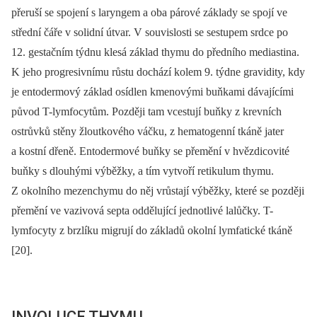
přeruší se spojení s laryngem a oba párové základy se spojí ve
střední čáře v solidní útvar. V souvislosti se sestupem srdce po
12. gestačním týdnu klesá základ thymu do předního mediastina.
K jeho progresivnímu růstu dochází kolem 9. týdne gravidity, kdy
je entodermový základ osídlen kmenovými buňkami dávajícími
původ T-lymfocytům. Později tam vcestují buňky z krevních
ostrůvků stěny žloutkového váčku, z hematogenní tkáně jater
a kostní dřeně. Entodermové buňky se přemění v hvězdicovité
buňky s dlouhými výběžky, a tím vytvoří retikulum thymu.
Z okolního mezenchymu do něj vrůstají výběžky, které se později
přemění ve vazivová septa oddělující jednotlivé lalůčky. T-
lymfocyty z brzlíku migrují do základů okolní lymfatické tkáně
[20].
INVOLUCE THYMU