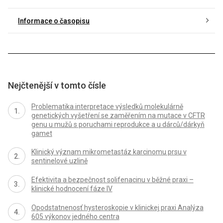
Informace o časopisu
Nejčtenější v tomto čísle
Problematika interpretace výsledků molekulárně
genetických vyšetření se zaměřením na mutace v CFTR
genu u mužů s poruchami reprodukce a u dárců/dárkyň
gamet
Klinický význam mikrometastáz karcinomu prsu v
sentinelové uzlině
Efektivita a bezpečnost solifenacinu v běžné praxi –
klinické hodnocení fáze IV
Opodstatnenosť hysteroskopie v klinickej praxi Analýza
605 výkonov jedného centra