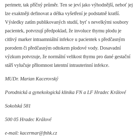
perimetr, tak příčný průměr. Ten se jeví jako výhodnější, neboť jej
lze exaktněji definovat a délka vyšetření je podstatně kratší.
Výsledky zatím publikovaných studií, byť s nevelkými soubory
pacientek, potvrzují předpoklad, že involuce thymu plodu je
citlivý marker intraamniální infekce u pacientek s předčasným
porodem či předčasným odtokem plodové vody. Dosavadní
výzkum potvrzuje, že normální velikost thymu pro dané gestační
stáří vylučuje přítomnost latentní intrauterinní infekce.
MUDr. Marian Kacerovský
Porodnická a gynekologická klinika FN a LF Hradec Králové
Sokolská 581
500 05 Hradec Králové
e-mail: kacermar@fnhk.cz