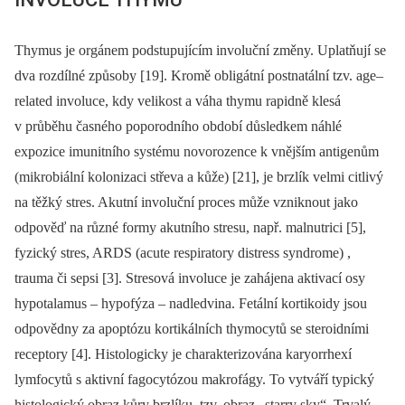
Thymus je orgánem podstupujícím involuční změny. Uplatňují se
dva rozdílné způsoby [19]. Kromě obligátní postnatální tzv. age–
related involuce, kdy velikost a váha thymu rapidně klesá
v průběhu časného poporodního období důsledkem náhlé
expozice imunitního systému novorozence k vnějším antigenům
(mikrobiální kolonizaci střeva a kůže) [21], je brzlík velmi citlivý
na těžký stres. Akutní involuční proces může vzniknout jako
odpověď na různé formy akutního stresu, např. malnutrici [5],
fyzický stres, ARDS (acute respiratory distress syndrome) ,
trauma či sepsi [3]. Stresová involuce je zahájena aktivací osy
hypotalamus –⁠ hypofýza –⁠ nadledvina. Fetální kortikoidy jsou
odpovědny za apoptózu kortikálních thymocytů se steroidními
receptory [4]. Histologicky je charakterizována karyorrhexí
lymfocytů s aktivní fagocytózou makrofágy. To vytváří typický
histologický obraz kůry brzlíku, tzv. obraz „starry sky“. Trvalý