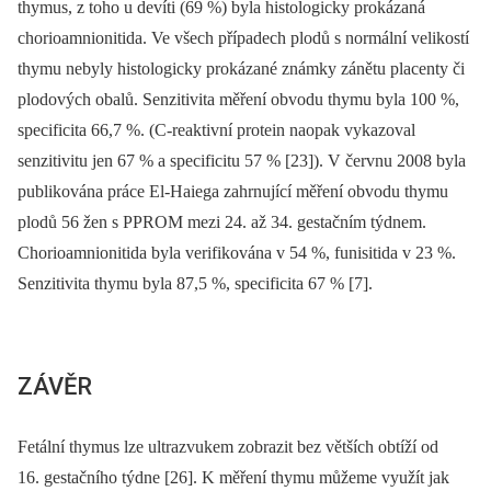
thymus, z toho u devíti (69 %) byla histologicky prokázaná
chorioamnionitida. Ve všech případech plodů s normální velikostí
thymu nebyly histologicky prokázané známky zánětu placenty či
plodových obalů. Senzitivita měření obvodu thymu byla 100 %,
specificita 66,7 %. (C-reaktivní protein naopak vykazoval
senzitivitu jen 67 % a specificitu 57 % [23]). V červnu 2008 byla
publikována práce El-Haiega zahrnující měření obvodu thymu
plodů 56 žen s PPROM mezi 24. až 34. gestačním týdnem.
Chorioamnionitida byla verifikována v 54 %, funisitida v 23 %.
Senzitivita thymu byla 87,5 %, specificita 67 % [7].
ZÁVĚR
Fetální thymus lze ultrazvukem zobrazit bez větších obtíží od
16. gestačního týdne [26]. K měření thymu můžeme využít jak