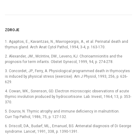
ZDROJE
1. Agapitos, E., Kavantzas, N., Mavrogeorgis, A., et al. Perinatal death and
thymus gland. Arch Anat Cytol Pathol, 1994, 3-4, p. 163-170.
2. Alexander, JM., McIntire, DM., Leveno, KJ. Chorioamnionitis and the
prognosis for term infants. Obstet Gynecol, 1999, 94, p. 274-278.
3. Concordet, JP., Ferry, A. Physiological programmed death in thymocytes
is induced by physical stress (exercise). Am J Physiol, 1993, 256, p. 626-
629.
4. Cowan, WK., Sorenson, GD. Electron microscopic observations of acute
thymic involution produced by hydrocortisone. Lab. Invest, 1964, 13, p. 353-
370.
5. Dourov, N. Thymic atrophy and immune deficiency in malnutrition.
Curr Top Pathol, 1986, 75, p. 127-132.
6. Driscoll, DA., Budarf, ML., Emanuel, BS. Antenatal diagnosis of Di George
syndrome. Lancet, 1991, 338, p. 1390-1391.