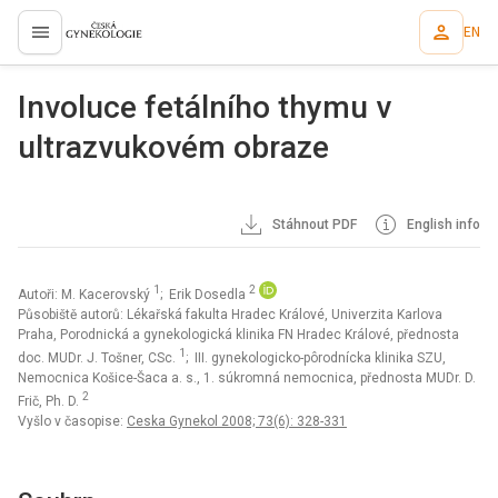
EN
proLékaře.cz
Involuce fetálního thymu v
ultrazvukovém obraze
Stáhnout PDF
English info
1
2
Autoři: M. Kacerovský
; Erik Dosedla
Působiště autorů: Lékařská fakulta Hradec Králové, Univerzita Karlova
Praha, Porodnická a gynekologická klinika FN Hradec Králové, přednosta
1
doc. MUDr. J. Tošner, CSc.
; III. gynekologicko-pôrodnícka klinika SZU,
Nemocnica Košice-Šaca a. s., 1. súkromná nemocnica, přednosta MUDr. D.
2
Frič, Ph. D.
Vyšlo v časopise:
Ceska Gynekol 2008; 73(6): 328-331