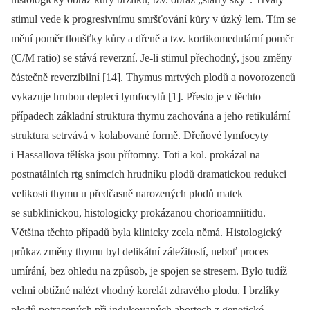
stimul vede k progresivnímu smršťování kůry v úzký lem. Tím se
mění poměr tloušťky kůry a dřeně a tzv. kortikomedulární poměr
(C/M ratio) se stává reverzní. Je-li stimul přechodný, jsou změny
částečně reverzibilní [14]. Thymus mrtvých plodů a novorozenců
vykazuje hrubou depleci lymfocytů [1]. Přesto je v těchto
případech základní struktura thymu zachována a jeho retikulární
struktura setrvává v kolabované formě. Dřeňové lymfocyty
i Hassallova tělíska jsou přítomny. Toti a kol. prokázal na
postnatálních rtg snímcích hrudníku plodů dramatickou redukci
velikosti thymu u předčasně narozených plodů matek
se subklinickou, histologicky prokázanou chorioamniitidu.
Většina těchto případů byla klinicky zcela němá. Histologický
průkaz změny thymu byl delikátní záležitostí, neboť proces
umírání, bez ohledu na způsob, je spojen se stresem. Bylo tudíž
velmi obtížné nalézt vhodný korelát zdravého plodu. I brzlíky
plodů potracených při indukovaných abortech z genetické