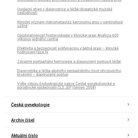
Oxidační stres v diagnostice a léčbě idiopatické mužské
neplodnosti
Klinický význam mikrometastáz karcinomu prsu v sentinelové
uzlině
Opodstatnenosť hysteroskopie v klinickej praxi Analýza 605
výkonov jedného centra
Efektivita a bezpečnost solifenacinu v běžné praxi – klinické
hodnocení fáze IV
Závažné postpartální hemoragie a doporučený postup k léčbě
Diagnostika a léčba akutního peripartálního život ohrožujícího
krvácení – doporučený postup
Volby výboru Endoskopické sekce České gynekologické a
porodnické společnosti ČLS JEP (červen 2008)
Česká gynekologie
Archiv čísel
Aktuální číslo