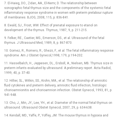
7. El-Haieg, DO., Zidan, AA., El-Nemr, D. The relationship between
sonographic fetal thymus size and the components of the systemic fetal
inflammatory response syndrome in women with preterm prelabour rupture
of membranes. BJOG, 2008, 115, p. 836-841.
8. Ewald, SJ., Frost, WW. Effect of prenatal exposure to etanol on
development of the thymus. Thymus, 1987, 9, p. 211-215.
9. Felker, RE., Caetier, MS., Emerson, DS., et al. Ultrasound of the fetal
thymus. J Ultrasound Med, 1989, 8, p. 867-870.
10. Gomez, R., Romero, R., Ghezii, F., et al. The fetal inflammatory response
syndrome. Am J Obstet Gynecol,1998, 179, p.194-202.
11. Hasselbalch, H., Jeppesen, DL., Ersboll, A., Nielsen, MB. Thymus size in
preterm infants evaluated by ultrasound. A preliminary report. Acta Radiol,
1999, 40, p. 37-40.
12. Hillier, SL., Witkin, SS., Krohn, MA., et al. The relationship of amniotic
fluid cytokines and preterm delivery, amniotic fluid infection, histologic
chorioamnionitis and chorioamnion infection. Obstet Gynecol, 1993, 81, p.
941-948.
13. Cho, J., Min, JY., Lee, YH., et al. Diameter of the normal fetal thymus on
ultrasound. Ultrasound Obstet Gynecol, 2007, 29, p. 634-638.
14. Kendall, MD., Yaffe, P., Yoffey, JM. The mouse thymus in hypoxia and