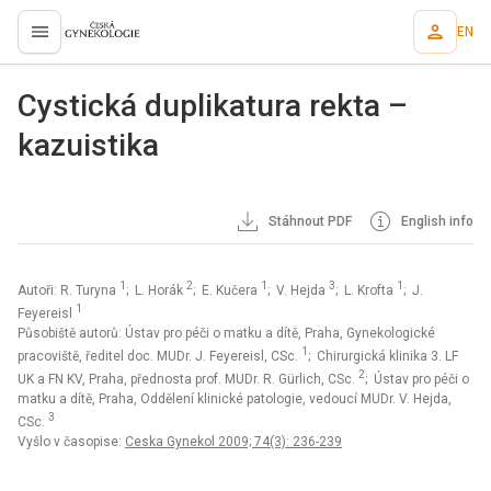
EN
proLékaře.cz
Cystická duplikatura rekta –
kazuistika
Stáhnout PDF
English info
1
2
1
3
1
Autoři: R. Turyna
; L. Horák
; E. Kučera
; V. Hejda
; L. Krofta
; J.
1
Feyereisl
Působiště autorů: Ústav pro péči o matku a dítě, Praha, Gynekologické
1
pracoviště, ředitel doc. MUDr. J. Feyereisl, CSc.
; Chirurgická klinika 3. LF
2
UK a FN KV, Praha, přednosta prof. MUDr. R. Gürlich, CSc.
; Ústav pro péči o
matku a dítě, Praha, Oddělení klinické patologie, vedoucí MUDr. V. Hejda,
3
CSc.
Vyšlo v časopise:
Ceska Gynekol 2009; 74(3): 236-239