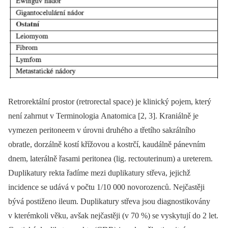
Retrorektální prostor (retrorectal space) je klinický pojem, který
není zahrnut v Terminologia Anatomica [2, 3]. Kraniálně je
vymezen peritoneem v úrovni druhého a třetího sakrálního
obratle, dorzálně kostí křížovou a kostrčí, kaudálně pánevním
dnem, laterálně řasami peritonea (lig. rectouterinum) a ureterem.
Duplikatury rekta řadíme mezi duplikatury střeva, jejichž
incidence se udává v počtu 1/10 000 novorozenců. Nejčastěji
bývá postiženo ileum. Duplikatury střeva jsou diagnostikovány
v kterémkoli věku, avšak nejčastěji (v 70 %) se vyskytují do 2 let.