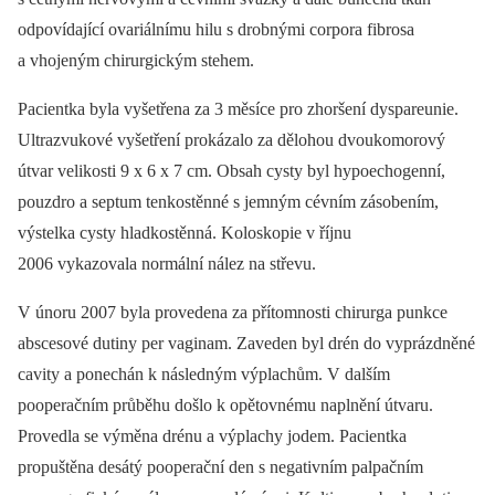
odpovídající ovariálnímu hilu s drobnými corpora fibrosa
a vhojeným chirurgickým stehem.
Pacientka byla vyšetřena za 3 měsíce pro zhoršení dyspareunie.
Ultrazvukové vyšetření prokázalo za dělohou dvoukomorový
útvar velikosti 9 x 6 x 7 cm. Obsah cysty byl hypoechogenní,
pouzdro a septum tenkostěnné s jemným cévním zásobením,
výstelka cysty hladkostěnná. Koloskopie v říjnu
2006 vykazovala normální nález na střevu.
V únoru 2007 byla provedena za přítomnosti chirurga punkce
abscesové dutiny per vaginam. Zaveden byl drén do vyprázdněné
cavity a ponechán k následným výplachům. V dalším
pooperačním průběhu došlo k opětovnému naplnění útvaru.
Provedla se výměna drénu a výplachy jodem. Pacientka
propuštěna desátý pooperační den s negativním palpačním