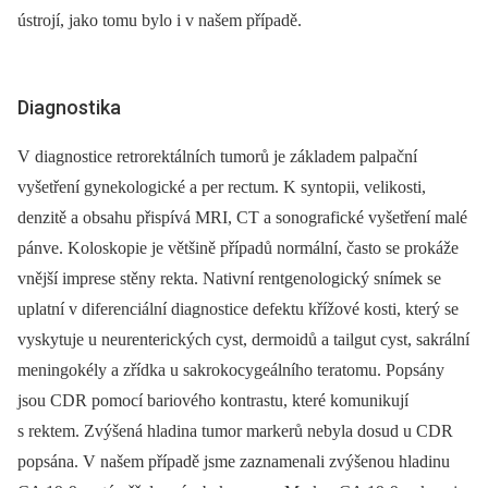
ústrojí, jako tomu bylo i v našem případě.
Diagnostika
V diagnostice retrorektálních tumorů je základem palpační
vyšetření gynekologické a per rectum. K syntopii, velikosti,
denzitě a obsahu přispívá MRI, CT a sonografické vyšetření malé
pánve. Koloskopie je většině případů normální, často se prokáže
vnější imprese stěny rekta. Nativní rentgenologický snímek se
uplatní v diferenciální diagnostice defektu křížové kosti, který se
vyskytuje u neurenterických cyst, dermoidů a tailgut cyst, sakrální
meningokély a zřídka u sakrokocygeálního teratomu. Popsány
jsou CDR pomocí bariového kontrastu, které komunikují
s rektem. Zvýšená hladina tumor markerů nebyla dosud u CDR
popsána. V našem případě jsme zaznamenali zvýšenou hladinu