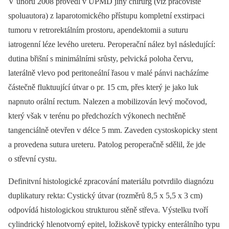
V únoru 2008 provedl v ÚPMD jiný chirurg (viz pracoviště
spoluautora) z laparotomického přístupu kompletní exstirpaci
tumoru v retrorektálním prostoru, apendektomii a suturu
iatrogenní léze levého ureteru. Peroperační nález byl následující:
dutina břišní s minimálními srůsty, pelvická poloha červu,
laterálně vlevo pod peritoneální řasou v malé pánvi nacházíme
částečně fluktuující útvar o pr. 15 cm, přes který je jako luk
napnuto orální rectum. Nalezen a mobilizován levý močovod,
který však v terénu po předchozích výkonech nechtěně
tangenciálně otevřen v délce 5 mm. Zaveden cystoskopicky stent
a provedena sutura ureteru. Patolog peroperačně sdělil, že jde
o střevní cystu.
Definitvní histologické zpracování materiálu potvrdilo diagnózu
duplikatury rekta: Cystický útvar (rozměrů 8,5 x 5,5 x 3 cm)
odpovídá histologickou strukturou stěně střeva. Výstelku tvoří
cylindrický hlenotvorný epitel, ložiskově typicky enterálního typu