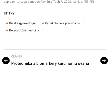
approach. J Laparoendosc Adv Surg Tech A, 2002, 12, 6, p. 453-456.
ŠTÍTKY
Dětská gynekologie
Gynekologie a porodnictví
Reprodukční medicína
ČLÁNEK
Proteomika a biomarkery karcinomu ovaria