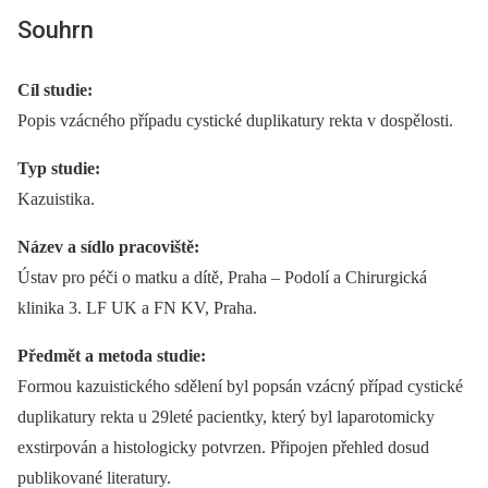
Souhrn
Cíl studie:
Popis vzácného případu cystické duplikatury rekta v dospělosti.
Typ studie:
Kazuistika.
Název a sídlo pracoviště:
Ústav pro péči o matku a dítě, Praha –⁠ Podolí a Chirurgická
klinika 3. LF UK a FN KV, Praha.
Předmět a metoda studie:
Formou kazuistického sdělení byl popsán vzácný případ cystické
duplikatury rekta u 29leté pacientky, který byl laparotomicky
exstirpován a histologicky potvrzen. Připojen přehled dosud
publikované literatury.