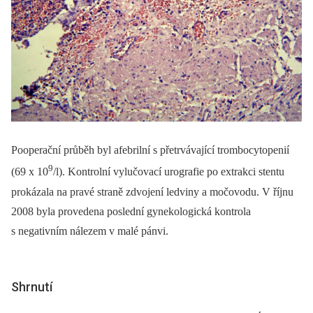
Pooperační průběh byl afebrilní s přetrvávající trombocytopenií
9
(69 x 10
/l). Kontrolní vylučovací urografie po extrakci stentu
prokázala na pravé straně zdvojení ledviny a močovodu. V říjnu
2008 byla provedena poslední gynekologická kontrola
s negativním nálezem v malé pánvi.
Shrnutí