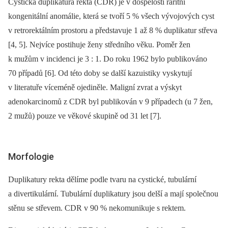
Cystická duplikatura rekta (CDR) je v dospělosti raritní
kongenitální anomálie, která se tvoří 5 % všech vývojových cyst
v retrorektálním prostoru a představuje 1 až 8 % duplikatur střeva
[4, 5]. Nejvíce postihuje ženy středního věku. Poměr žen
k mužům v incidenci je 3 : 1. Do roku 1962 bylo publikováno
70 případů [6]. Od této doby se další kazuistiky vyskytují
v literatuře víceméně ojediněle. Maligní zvrat a výskyt
adenokarcinomů z CDR byl publikován v 9 případech (u 7 žen,
2 mužů) pouze ve věkové skupině od 31 let [7].
Morfologie
Duplikatury rekta dělíme podle tvaru na cystické, tubulární
a divertikulární. Tubulární duplikatury jsou delší a mají společnou
stěnu se střevem. CDR v 90 % nekomunikuje s rektem.