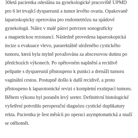
30letá pacientka odeslána na gynekologické pracoviště ÚPMD
pro 6 let trvající dyspareunii a tumor levého ovaria. Opakovaně
laparoskopicky operována pro endometriózu na spádové
gynekologii. Nález v malé pánvi potvrzen sonograficky
a magnetickou rezonancí. Následně provedena laparoskopická
incize a evakuace vlevo, pararektálně uloženého cystického
tumoru, která byla mylně považována za abscesovou dutinu po
předchozích výkonech. Po opětovném naplnění a recidivě
pelipatie s dyspareunií přistoupeno k punkci a drenáži tumoru
vaginální cestou. Postupně došlo k další recidivě, a proto
přistoupeno k laparotomické revizi s kompletní exstirpací tumoru.
Během výkonu byl poraněn levý ureter. Definitivní histologické
vyšetření potvrdilo peroperační diagnózu cystické duplikatury
rekta. Pacientka je šest měsíců po operaci asymptomatická a snaží
se otěhotnět.