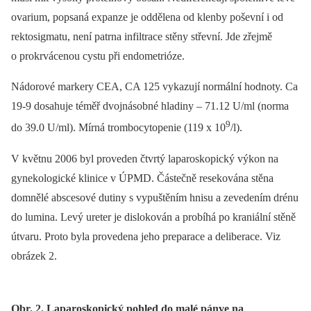
ovarium, popsaná expanze je oddělena od klenby poševní i od
rektosigmatu, není patrna infiltrace stěny střevní. Jde zřejmě
o prokrvácenou cystu při endometrióze.
Nádorové markery CEA, CA 125 vykazují normální hodnoty. Ca
19-9 dosahuje téměř dvojnásobné hladiny –⁠ 71.12 U/ml (norma
9
do 39.0 U/ml). Mírná trombocytopenie (119 x 10
/l).
V květnu 2006 byl proveden čtvrtý laparoskopický výkon na
gynekologické klinice v ÚPMD. Částečně resekována stěna
domnělé abscesové dutiny s vypuštěním hnisu a zevedením drénu
do lumina. Levý ureter je dislokován a probíhá po kraniální stěně
útvaru. Proto byla provedena jeho preparace a deliberace. Viz
obrázek 2.
Obr. 2. Laparoskopický pohled do malé pánve na