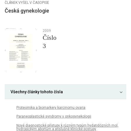
ČLÁNEK VYŠEL V ČASOPISE
Česká gynekologie
2009
Číslo
3
Všechny články tohoto čísla
Proteomika a biomarkery karcinomu ovaria
Paraneoplastické syndromy v onkogynekologii
Nové diagnostické přístupy k různým typům hydatidózních mol,
hydropickým abortům a příslušné klinické postupy