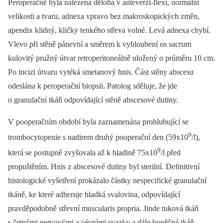
Peroperačně byla nalezena děloha v anteverzi-flexi, normální
velikosti a tvaru, adnexa vpravo bez makroskopických změn,
apendix klidný, kličky tenkého střeva volné. Levá adnexa chybí.
Vlevo při stěně pánevní a směrem k vyhloubení os sacrum
kulovitý pružný útvar retroperitoneálně uložený o průměru 10 cm.
Po incizi útvaru vytéká smetanový hnis. Část stěny abscesu
odeslána k peroperační biopsii. Patolog sděluje, že jde
o granulační tkáň odpovídající stěně abscesové dutiny.
V pooperačním období byla zaznamenána prohlubující se
9
trombocytopenie s nadirem druhý pooperační den (59x10
/l),
9
která se postupně zvyšovala až k hladině 75x10
/l před
propuštěním. Hnis z abscesové dutiny byl sterilní. Definitivní
histologické vyšetření prokázalo částky nespecifické granulační
tkáně, ke které adheruje hladká svalovina, odpovídající
pravděpodobně střevní muscularis propria. Jinde tuková tkáň
s četnými nervovými a cévními svazky a dále buněčná tkáň