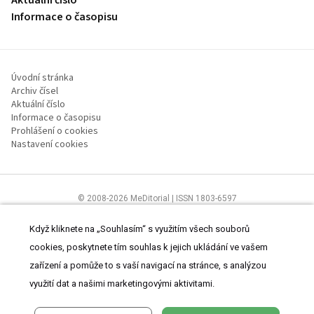
Informace o časopisu
Úvodní stránka
Archiv čísel
Aktuální číslo
Informace o časopisu
Prohlášení o cookies
Nastavení cookies
© 2008-2026 MeDitorial | ISSN 1803-6597
Stránky proLékaře.cz jsou určeny výhradně odborníkům ve
zdravotnictví.
Čtěte prohlášení
a
Zásady zpracování osobních údajů
.
Když kliknete na „Souhlasím“ s využitím všech souborů
cookies, poskytnete tím souhlas k jejich ukládání ve vašem
zařízení a pomůže to s vaší navigací na stránce, s analýzou
využití dat a našimi marketingovými aktivitami.