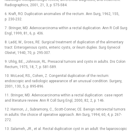
Radiographics, 2001, 21, 3, p. 575-584.
6. Kraft, RO. Duplication anomalies of the rectum. Ann Surg, 1962, 155,
p. 230-232.
7. Stringer, MD. Adenocarcinoma within a rectal duplication. Ann R Coll Surg
Engl, 1999, 81, 6, p. 436.
8. Ladd, W., Gross, RE. Surgical treatment of duplication of the alimentary
tract: Enterogenous cysts, enteric cysts, or ileum duplex. Surg Gynecol
Obstet, 1940, 70, p. 295-307.
9. Uhlig, BE., Johnson, RL. Presacral tumors and cysts in adults. Dis Colon
Rectum, 1975, 18, 7, p. 581-589.
10. McLeod, RS., Cohen, Z. Congenital duplication of the rectum:
endoscopic and radiologic appearance of an unusual condition. Surgery,
2001, 130, 5, p. 895-896.
11. Stringer, MD. Adenocarcinoma within a rectal duplication: case report
and literature review. Ann R Coll Surg Engl, 2000, 82, 2, p. 146.
12. Hannon, J., Subramony, C., Scott-Conner, CE. Benign retrorectal tumors
in adults: the choice of operative approach. Am Surg, 1994, 60, 4, p. 267-
272.
13. Salameh, JR., et al. Rectal duplication cyst in an adult: the laparoscopic