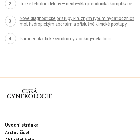
Torze těhotné dělohy – neobvyklá porodnická komplikace
Nové diagnostické přístupy k různým typům hydatidózních
mol, hydropickým abortům a příslušné klinické postupy
Paraneoplastické syndromy v onkogynekologii
proLékaře.cz
Úvodní stránka
Archiv čísel
Aktuální číslo