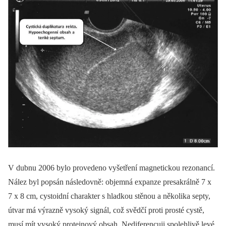
V dubnu 2006 bylo provedeno vyšetření magnetickou rezonancí.
Nález byl popsán následovně: objemná expanze presakrálně 7 x
7 x 8 cm, cystoidní charakter s hladkou stěnou a několika septy,
útvar má výrazně vysoký signál, což svědčí proti prosté cystě,
musí mít vysoký proteinový obsah. Nediferencuji spolehlivě levé