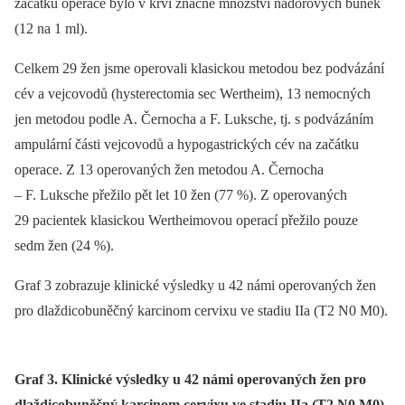
začátku operace bylo v krvi značné množství nádorových buněk
(12 na 1 ml).
Celkem 29 žen jsme operovali klasickou metodou bez podvázání
cév a vejcovodů (hysterectomia sec Wertheim), 13 nemocných
jen metodou podle A. Černocha a F. Luksche, tj. s podvázáním
ampulární části vejcovodů a hypogastrických cév na začátku
operace. Z 13 operovaných žen metodou A. Černocha
–⁠ F. Luksche přežilo pět let 10 žen (77 %). Z operovaných
29 pacientek klasickou Wertheimovou operací přežilo pouze
sedm žen (24 %).
Graf 3 zobrazuje klinické výsledky u 42 námi operovaných žen
pro dlaždicobuněčný karcinom cervixu ve stadiu IIa (T2 N0 M0).
Graf 3. Klinické výsledky u 42 námi operovaných žen pro
dlaždicobuněčný karcinom cervixu ve stadiu IIa (T2 N0 M0)