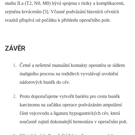
stadiu II.a (T2, N0, M0) bývá spojena s riziky a komplikacemi,
zejména krvácením [5]. Včasné podvázání hlavních cévních
svazků přispívá od počátku k přehledu operačního pole.
ZÁVĚR
Četné a nešetrné manuální kontakty operatéra se sídlem
maligního procesu na rodidlech vyvolávají uvolnění
nádorových buněk do cév.
Proto doporučujeme vytvořit bariéru pro cestu buněk
karcinomu na začátku operace podvázáním ampulární
části vejcovodu a ligaturu hypogastrických cév, která
současně zajistí dokonalejší hemostázu v operačním poli.