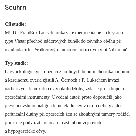
Souhrn
Cíl studie:
MUDr. František Luksch prokázal experimentálně na krysách
typu Vistar přechod nádorových buněk do cévního oběhu při
manipulacích s Walkerovým tumorem, uloženým v břišní dutině.
Typ studie:
U gynekologických operací zhoubných tumorů choriokarcinomu
a karcinomu ovaria zjistili A. Černoch s F. Lukschem invazi
nádorových buněk do cév v okolí dělohy, zvláště při uchopení
operačními instrumenty. Uvedení autoři proto doporučili jako
prevenci vstupu maligních buněk do cév v okolí dělohy a do
peritneální dutiny při operacích žen se zhoubnými tumory rodidel
primárně podvázat ampulární části obou vejcovodů
a hypogastrické cévy.