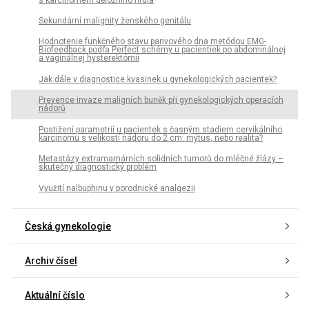
Sekundární malignity ženského genitálu
Hodnotenie funkčného stavu panvového dna metódou EMG-
Biofeedback podľa Perfect schémy u pacientiek po abdominálnej
a vaginálnej hysterektómii
Jak dále v diagnostice kvasinek u gynekologických pacientek?
Prevence invaze maligních buněk při gynekologických operacích
nádorů
Postižení parametrií u pacientek s časným stadiem cervikálního
karcinomu s velikostí nádoru do 2 cm: mýtus, nebo realita?
Metastázy extramamárních solidních tumorů do mléčné žlázy –
skutečný diagnostický problém
Využití nalbuphinu v porodnické analgezii
Česká gynekologie
Archiv čísel
Aktuální číslo