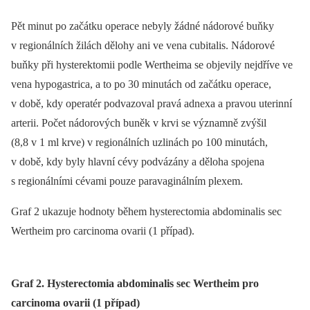
Pět minut po začátku operace nebyly žádné nádorové buňky
v regionálních žilách dělohy ani ve vena cubitalis. Nádorové
buňky při hysterektomii podle Wertheima se objevily nejdříve ve
vena hypogastrica, a to po 30 minutách od začátku operace,
v době, kdy operatér podvazoval pravá adnexa a pravou uterinní
arterii. Počet nádorových buněk v krvi se významně zvýšil
(8,8 v 1 ml krve) v regionálních uzlinách po 100 minutách,
v době, kdy byly hlavní cévy podvázány a děloha spojena
s regionálními cévami pouze paravaginálním plexem.
Graf 2 ukazuje hodnoty během hysterectomia abdominalis sec
Wertheim pro carcinoma ovarii (1 případ).
Graf 2. Hysterectomia abdominalis sec Wertheim pro
carcinoma ovarii (1 případ)