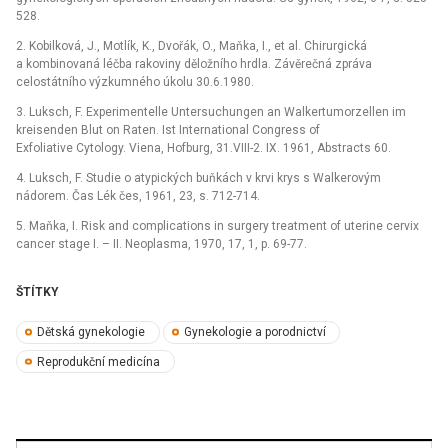
528.
2. Kobilková, J., Motlík, K., Dvořák, O., Maňka, I., et al. Chirurgická
a kombinovaná léčba rakoviny děložního hrdla. Závěrečná zpráva
celostátního výzkumného úkolu 30.6.1980.
3. Luksch, F. Experimentelle Untersuchungen an Walkertumorzellen im
kreisenden Blut on Raten. Ist International Congress of
Exfoliative Cytology. Viena, Hofburg, 31.VIII-2. IX. 1961, Abstracts 60.
4. Luksch, F. Studie o atypických buňkách v krvi krys s Walkerovým
nádorem. Čas Lék čes, 1961, 23, s. 712-714.
5. Maňka, I. Risk and complications in surgery treatment of uterine cervix
cancer stage I. –⁠ II. Neoplasma, 1970, 17, 1, p. 69-77.
ŠTÍTKY
Dětská gynekologie
Gynekologie a porodnictví
Reprodukční medicína