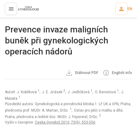
EN
proLékaře.cz
Prevence invaze maligních
buněk při gynekologických
operacích nádorů
Stáhnout PDF
English info
1
2
1
1
Autoři: J. Kobilková
; J. E. Jirásek
; J. Jedličková
; O. Benešová
; J.
1
Mašata
Působiště autorů: Gynekologická a porodnická klinika 1. LF UK a VFN, Praha,
1
přednosta prof. MUDr. A. Martan, DrSc.
; Ústav pro péči o matku a dítě,
2
Praha, přednosta a ředitel doc. MUDr. J. Feyereisl, DrSc.
Vyšlo v časopise:
Ceska Gynekol 2010; 75(6): 553-556