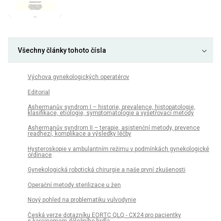
Všechny články tohoto čísla
Výchova gynekologických operatérov
Editorial
Ashermanův syndrom I – historie, prevalence, histopatologie,
klasifikace, etiologie, symptomatologie a vyšetřovací metody
Ashermanův syndrom II – terapie, asistenční metody, prevence
readhezí, komplikace a výsledky léčby
Hysteroskopie v ambulantním režimu v podmínkách gynekologické
ordinace
Gynekologická robotická chirurgie a naše první zkušenosti
Operační metody sterilizace u žen
Nový pohled na problematiku vulvodynie
Česká verze dotazníku EORTC QLQ - CX24 pro pacientky
s karcinomem děložního hrdla