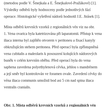
(metodou podle V. Šmejkala a E
.
Šmejkalové-Pražákové) [1].
Výsledky odběrů byly hodnoceny podle jednotlivých fází
operace. Histologické vyšetření nádorů hodnotil J.E. Jirásek [1].
Místa odběrů krevních vzorků z regionálních vén viz na obr.
1. Vena ovarica byla katetrizována při laparatomii. Přístup k vena
iliaca interna byl zajištěn otvorem v peritoneu a fixací kanyly
obkružujícím stehem peritonea. Před operací byla zpřístupněná
vena cubitalis a maleolaris k posouzení kolujících nádorových
buněk v celém krevním oběhu. Před operací byla do vena
saphena zavedena polyethylenová cévka, jehlou s mandrénem
a její směr byl kontrolován ve foramen ovale. Zavedení cévky do
véna iliaca communis umožnil bod asi 5 cm nad spina iliaca
ventralis cranialis.
Obr. 1. Místa odběrů krevních vzorků z regionálních vén