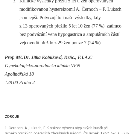
Klinické výsledky přežití 5 let u žen operovaných
modifikovanou hysterektomií A. Černoch –⁠ F. Luksch
jsou lepší. Potvrzují to i naše výsledky, kdy
z 13 operovaných přežilo 5 let 10 žen (77 %), zatímco
bez podvázání vena hypogastrica a ampulárních částí
vejcovodů přežilo z 29 žen pouze 7 (24 %).
Prof. MUDr. Jitka Kobilková, DrSc., F.I.A.C
Gynekologicko-porodnická klinika VFN
Apolinářská 18
128 00 Praha 2
ZDROJE
1. Černoch, A., Luksch, F. K otázce výsevu atypických buněk při
gynekologických operacích zhoubných nádorů. Čs gynek, 1962, 6-7, s. 523-