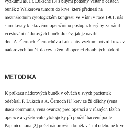
výzkumu as. Fr. Luksche [3] s bílými potkany Vistar o cestách
buněk z Walkerova tumoru do krve, které přednesl na
mezinárodním cytologickém kongresu ve Vídni v roce 1961, nás
stimulovaly k takovému operačnímu postupu, který by zabránil
vcestování nádorových buněk do cév, jak je navrhl
doc. A. Černoch. Černochův a Lukschův výzkum potvrdil rozsev
nádorových buněk do cév u žen při operaci zhoubných nádorů.
METODIKA
K průkazu nádorových buněk v cévách u svých pacientek
odebírali F. Luksch a A. Černoch [1] krev ze žil dělohy (vena
iliaca communis, vena ovarica) před operací a v různých fázích
operace a vyšetřovali cytologicky při použití barvení podle
Papanicolaoua [2] počet nádorových buněk v 1 ml odebrané krve