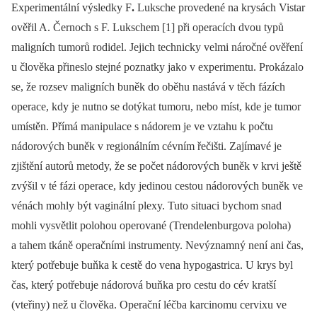
Experimentální výsledky F
.
Luksche provedené na krysách Vistar
ověřil A. Černoch s F. Lukschem [1] při operacích dvou typů
maligních tumorů rodidel. Jejich technicky velmi náročné ověření
u člověka přineslo stejné poznatky jako v experimentu. Prokázalo
se, že rozsev maligních buněk do oběhu nastává v těch fázích
operace, kdy je nutno se dotýkat tumoru, nebo míst, kde je tumor
umístěn. Přímá manipulace s nádorem je ve vztahu k počtu
nádorových buněk v regionálním cévním řečišti. Zajímavé je
zjištění autorů metody, že se počet nádorových buněk v krvi ještě
zvýšil v té fázi operace, kdy jedinou cestou nádorových buněk ve
vénách mohly být vaginální plexy. Tuto situaci bychom snad
mohli vysvětlit polohou operované (Trendelenburgova poloha)
a tahem tkáně operačními instrumenty. Nevýznamný není ani čas,
který potřebuje buňka k cestě do vena hypogastrica. U krys byl
čas, který potřebuje nádorová buňka pro cestu do cév kratší
(vteřiny) než u člověka. Operační léčba karcinomu cervixu ve