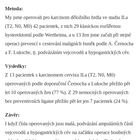
Metoda:
My jsme operovali pro karcinom děložního hrdla ve stadiu II.a
(T2, N0, M0) 42 pacientek, z nich 29 klasickou rozšířenou
hysterektomií podle Wertheima, a u 13 žen jsme začali při stejné
operaci prevencí v cestování maligních buněk podle A. Černocha
a F. Luksche, tj. podvázáním vejcovodů a hypogastrických cév.
Výsledky:
Z 13 pacientek s karcinomem cervixu II.a (T2, N0, M0)
operovaných podle doporučení Černocha a Luksche přežilo pět
let 10 operovaných žen (77 %). Z 29 nemocných operovaných
bez preventivních ligatur přežilo pět let jen 7 pacientek (24 %).
Závěr:
I když čísla operovaných jsou malá, podvázání ampulárních částí
vejcovodů a hypogastrických cév na začátku operace houbných