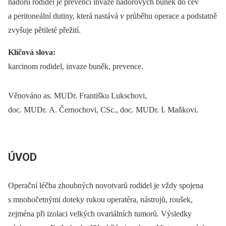
nádorů rodidel je prevencí invaze nádorových buněk do cév
a peritoneální dutiny, která nastává v průběhu operace a podstatně
zvyšuje pětileté přežití.
Klíčová slova:
karcinom rodidel, invaze buněk, prevence.
Věnováno as. MUDr. Františku Lukschovi,
doc. MUDr. A. Černochovi, CSc., doc. MUDr. I. Maňkovi.
ÚVOD
Operační léčba zhoubných novotvarů rodidel je vždy spojena
s mnohočetnými doteky rukou operatéra, nástrojů, roušek,
zejména při izolaci velkých ovariálních tumorů. Výsledky