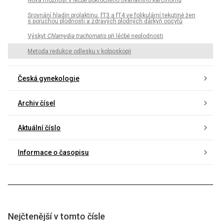
Nová možnost v léčbě pokročilého ovariálního karcinomu
Srovnání hladin prolaktinu, fT3 a fT4 ve folikulární tekutině žen
s poruchou plodnosti a zdravých plodných dárkyň oocytů
Výskyt
Chlamydia trachomatis
při léčbě neplodnosti
Metoda redukce odlesku v kolposkopii
Česká gynekologie
Archiv čísel
Aktuální číslo
Informace o časopisu
Nejčtenější v tomto čísle