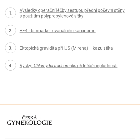
Výsledky operační léčby sestupu přední poševní stěny
s použitím polypropylenové síťky
HE4 - biomarker ovariálního karcinomu
Ektopická gravidita při IUS (Mirena) – kazuistika
Výskyt
Chlamydia trachomatis
při léčbě neplodnosti
proLékaře.cz