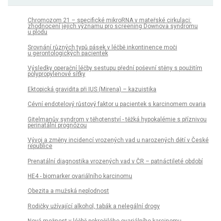
Chromozom 21 – specifické mikroRNA v mateřské cirkulaci:
zhodnocení jejich významu pro screening Downova syndromu
u plodu
Srovnání různých typů pásek v léčbě inkontinence moči
u gerontologických pacientek
Výsledky operační léčby sestupu přední poševní stěny s použitím
polypropylenové síťky
Ektopická gravidita při IUS (Mirena) – kazuistika
Cévní endotelový růstový faktor u pacientek s karcinomem ovaria
Gitelmanův syndrom v těhotenství - těžká hypokalémie s příznivou
perinatální prognózou
Vývoj a změny incidencí vrozených vad u narozených dětí v České
republice
Prenatální diagnostika vrozených vad v ČR – patnáctileté období
HE4 - biomarker ovariálního karcinomu
Obezita a mužská neplodnost
Rodičky užívající alkohol, tabák a nelegální drogy