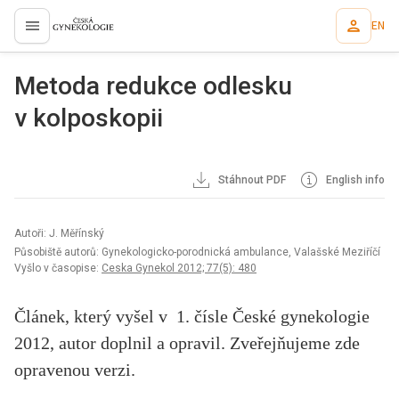
EN
proLékaře.cz
Metoda redukce odlesku
v kolposkopii
Stáhnout PDF
English info
Autoři: J. Měřínský
Působiště autorů: Gynekologicko-porodnická ambulance, Valašské Meziříčí
Vyšlo v časopise:
Ceska Gynekol 2012; 77(5): 480
Článek, který vyšel v 1. čísle České gynekologie
2012, autor doplnil a opravil. Zveřejňujeme zde
opravenou verzi.