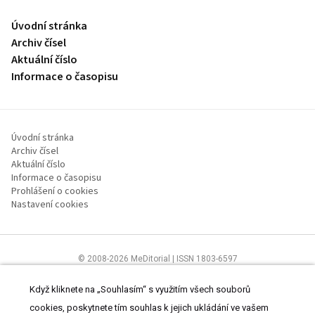
Úvodní stránka
Archiv čísel
Aktuální číslo
Informace o časopisu
Úvodní stránka
Archiv čísel
Aktuální číslo
Informace o časopisu
Prohlášení o cookies
Nastavení cookies
© 2008-2026 MeDitorial | ISSN 1803-6597
Stránky proLékaře.cz jsou určeny výhradně odborníkům ve
zdravotnictví.
Čtěte prohlášení
a
Zásady zpracování osobních údajů
.
Když kliknete na „Souhlasím“ s využitím všech souborů
cookies, poskytnete tím souhlas k jejich ukládání ve vašem