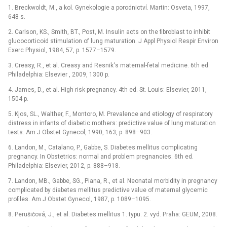
1. Breckwoldt, M., a kol. Gynekologie a porodnictví. Martin: Osveta, 1997,
648 s.
2. Carlson, KS., Smith, BT., Post, M. Insulin acts on the fibroblast to inhibit
glucocorticoid stimulation of lung maturation. J Appl Physiol Respir Environ
Exerc Physiol, 1984, 57, p. 1577–1579.
3. Creasy, R., et al. Creasy and Resnik‘s maternal-fetal medicine. 6th ed.
Philadelphia: Elsevier , 2009, 1300 p.
4. James, D., et al. High risk pregnancy. 4th ed. St. Louis: Elsevier, 2011,
1504 p.
5. Kjos, SL., Walther, F., Montoro, M. Prevalence and etiology of respiratory
distress in infants of diabetic mothers: predictive value of lung maturation
tests. Am J Obstet Gynecol, 1990, 163, p. 898–903.
6. Landon, M., Catalano, P., Gabbe, S. Diabetes mellitus complicating
pregnancy. In Obstetrics: normal and problem pregnancies. 6th ed.
Philadelphia: Elsevier, 2012, p. 888–918.
7. Landon, MB., Gabbe, SG., Piana, R., et al. Neonatal morbidity in pregnancy
complicated by diabetes mellitus predictive value of maternal glycemic
profiles. Am J Obstet Gynecol, 1987, p. 1089–1095.
8. Perušičová, J., et al. Diabetes mellitus 1. typu. 2. vyd. Praha: GEUM, 2008.