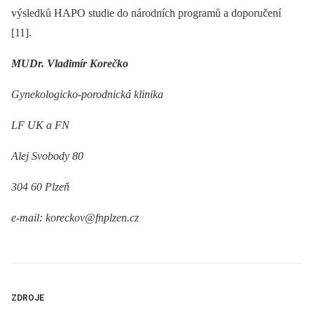
výsledků HAPO studie do národních programů a doporučení
[11].
MUDr. Vladimír Korečko
Gynekologicko-porodnická klinika
LF UK a FN
Alej Svobody 80
304 60 Plzeň
e-mail: koreckov@fnplzen.cz
ZDROJE