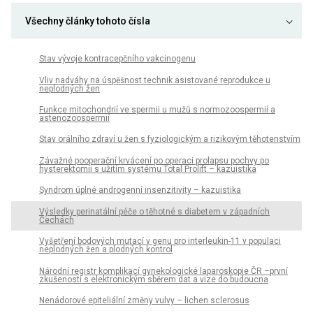
Všechny články tohoto čísla
Stav vývoje kontracepčního vakcinogenu
Vliv nadváhy na úspěšnost technik asistované reprodukce u
neplodných žen
Funkce mitochondrií ve spermii u mužů s normozoospermií a
astenozoospermií
Stav orálního zdraví u žen s fyziologickým a rizikovým těhotenstvím
Závažné pooperační krvácení po operaci prolapsu pochvy po
hysterektomii s užitím systému Total Prolift – kazuistika
Syndrom úplné androgenní insenzitivity – kazuistika
Výsledky perinatální péče o těhotné s diabetem v západních
Čechách
Vyšetření bodových mutací v genu pro interleukin-11 v populaci
neplodných žen a plodných kontrol
Národní registr komplikací gynekologické laparoskopie ČR –první
zkušenosti s elektronickým sběrem dat a vize do budoucna
Nenádorové epiteliální změny vulvy – lichen sclerosus