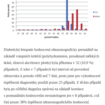
Diabetická fetopatie hodnocená ultrasonograficky prenatálně na
základě vstupních kritérií (polyhydramnion, prosáknutí měkkých
tkání, růstová akcelerace plodu) byla přítomna v 32 (10,9 %)
případech. Z toho v 7 případech byl interval od provedení
ultrazvuku k porodu větší než 7 dnů, proto jsme pro vyhodnocení
úspěšnosti diagnostiky použili pouze 25 případů. Z těchto případů
byla po očištění diagnóza správná na základě korelace
s postnatálním hodnocením neonatologem jen v 8 případech, což
činí pouze 38% úspěšnost ultrasonografického hodnocení.