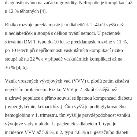
diagnostikováno na začátku gravidity. Nefropatie je komplikací až
u 12 % těhotných [4].
Riziko rozvoje preeklampsie je u diabetiček 2–4krát vyšší než
u nediabetiček a stoupá s délkou trvání nemoci. U pacientek
s trváním DM 1. typu do 10 let se preeklampsie rozvine v 11 %,
po 10 letech při nepřítomnosti vaskulárních komplikací riziko
stoupá až na 22 % a v případě vaskulárních komplikací až na
36 % [4, 6].
Vznik vrozených vývojových vad (VVV) u plodů zatím zůstává
největším problémem. Riziko VVV je 2–3krát častější než
u zdravé populace a přímo souvisí se špatnou kompenzací diabetu
(hyperglykémie, ketoacidóza). Čím vyšší je podíl glykovaného
hemoglobinu v 1. trimestru, tím vyšší je pravděpodobnost vzniku
vývojové vady u plodu. U pacientek s diabetem 1. typu je
incidence VVV až 5,9 %, u 2. typu 4,6 % a u gestačního diabetu