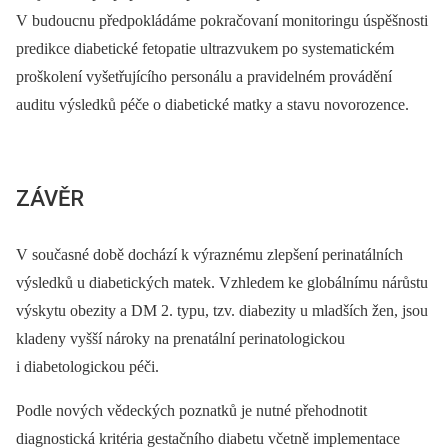
V budoucnu předpokládáme pokračovaní monitoringu úspěšnosti
predikce diabetické fetopatie ultrazvukem po systematickém
proškolení vyšetřujícího personálu a pravidelném provádění
auditu výsledků péče o diabetické matky a stavu novorozence.
ZÁVĚR
V současné době dochází k výraznému zlepšení perinatálních
výsledků u diabetických matek. Vzhledem ke globálnímu nárůstu
výskytu obezity a DM 2. typu, tzv. diabezity u mladších žen, jsou
kladeny vyšší nároky na prenatální perinatologickou
i diabetologickou péči.
Podle nových vědeckých poznatků je nutné přehodnotit
diagnostická kritéria gestačního diabetu včetně implementace