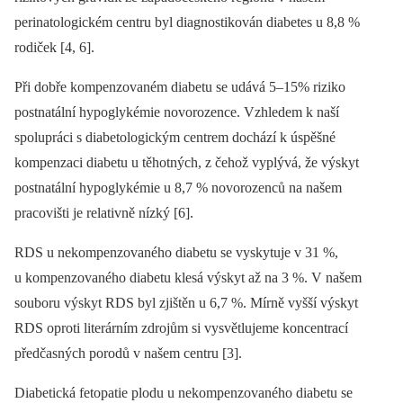
perinatologickém centru byl diagnostikován diabetes u 8,8 %
rodiček [4, 6].
Při dobře kompenzovaném diabetu se udává 5–15% riziko
postnatální hypoglykémie novorozence. Vzhledem k naší
spolupráci s diabetologickým centrem dochází k úspěšné
kompenzaci diabetu u těhotných, z čehož vyplývá, že výskyt
postnatální hypoglykémie u 8,7 % novorozenců na našem
pracovišti je relativně nízký [6].
RDS u nekompenzovaného diabetu se vyskytuje v 31 %,
u kompenzovaného diabetu klesá výskyt až na 3 %. V našem
souboru výskyt RDS byl zjištěn u 6,7 %. Mírně vyšší výskyt
RDS oproti literárním zdrojům si vysvětlujeme koncentrací
předčasných porodů v našem centru [3].
Diabetická fetopatie plodu u nekompenzovaného diabetu se