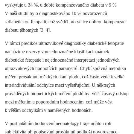
vyskytuje u 34 %, u dobře kompenzovaného diabetu v 9 %.
V naší studii bylo diagnostikováno 10 % novorozenců
s diabetickou fetopatií, což svědčí pro velice dobrou kompenzaci
diabetu těhotných [3, 4].
V rámci predikce ultrazvukové diagnostiky diabetické fetopatie
nacházíme rezervy v nejednoznačné klasifikaci známek
diabetické fetopatie i nejednoznačné interpretaci jednotlivých
ultrazvukových hodnotících parametrů. Chybí správná metodika
měření prosáknutí měkkých tkání plodu, což často vede k velké
interindividuální odchylce mezi vyšetřujícími. U některých
prováděných biometrických měření plodů byl větší časový odstup
mezi měřením a poporodním hodnocením, což může vést
k větším odchylkám v naměřených hodnotách.
V postnatálním hodnocení neonatology hraje určitou roli
subjektivita při popisování prosáknutí podkoží novorozence.