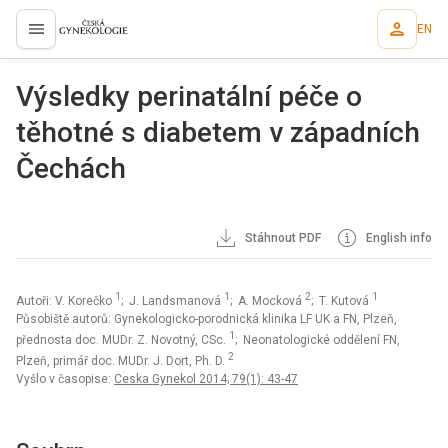
EN
proLékaře.cz
Výsledky perinatální péče o
těhotné s diabetem v západních
Čechách
Stáhnout PDF
English info
1
1
2
1
Autoři: V. Korečko
; J. Landsmanová
; A. Mocková
; T. Kutová
Působiště autorů: Gynekologicko-porodnická klinika LF UK a FN, Plzeň,
1
přednosta doc. MUDr. Z. Novotný, CSc.
; Neonatologické oddělení FN,
2
Plzeň, primář doc. MUDr. J. Dort, Ph. D.
Vyšlo v časopise:
Ceska Gynekol 2014; 79(1): 43-47