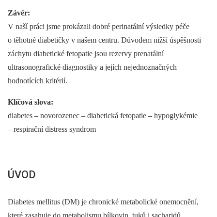
Závěr:
V naší práci jsme prokázali dobré perinatální výsledky péče
o těhotné diabetičky v našem centru. Důvodem nižší úspěšnosti
záchytu diabetické fetopatie jsou rezervy prenatální
ultrasonografické diagnostiky a jejích nejednoznačných
hodnotících kritérií.
Klíčová slova:
diabetes –⁠ novorozenec –⁠ diabetická fetopatie –⁠ hypoglykémie
–⁠ respirační distress syndrom
ÚVOD
Diabetes mellitus (DM) je chronické metabolické onemocnění,
které zasahuje do metabolismu bílkovin, tuků i sacharidů.