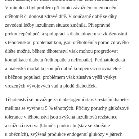
V minulosti byl problém při tomto závažném onemocnění
otěhotnět či donosit zdravé dítě. V současné době se díky
zavedení léčby inzulinem situace změnila. Při správné
prekoncepční péči a spolupráci s diabetologem se zkušenostmi
s těhotenskou problematikou, jsou otěhotnění a porod zdravého
dítěte možné, během těhotenství však mohou progredovat
komplikace diabetu (retinopatie a nefropatie). Perinatologická
a mateřská mortalita jsou při dobré kompenzaci srovnatelné
s běžnou populací, problémem však zůstává vyšší výskyt
vrozených vývojových vad u plodů diabetiček.
Těhotenství se považuje za diabetogenní stav. Gestační diabetes
mellitus se vyvine u 5 % těhotných. Příčiny poruchy glukózové
tolerance v těhotenství jsou zvýšená inzulinová rezistence
a snížená rezerva β-buněk pankreatu (stav se zhoršuje
u obézních), zvýšená produkce endogenní glukózy v játrech