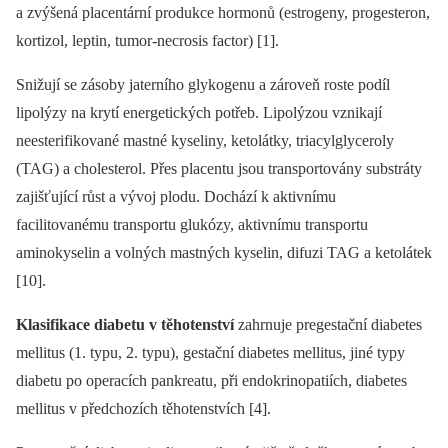
a zvýšená placentární produkce hormonů (estrogeny, progesteron,
kortizol, leptin, tumor-necrosis factor) [1].
Snižují se zásoby jaterního glykogenu a zároveň roste podíl
lipolýzy na krytí energetických potřeb. Lipolýzou vznikají
neesterifikované mastné kyseliny, ketolátky, triacylglyceroly
(TAG) a cholesterol. Přes placentu jsou transportovány substráty
zajišťující růst a vývoj plodu. Dochází k aktivnímu
facilitovanému transportu glukózy, aktivnímu transportu
aminokyselin a volných mastných kyselin, difuzi TAG a ketolátek
[10].
Klasifikace diabetu v těhotenství
zahrnuje pregestační diabetes
mellitus (1. typu, 2. typu), gestační diabetes mellitus, jiné typy
diabetu po operacích pankreatu, při endokrinopatiích, diabetes
mellitus v předchozích těhotenstvích [4].