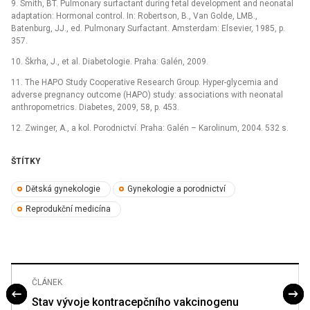
9. Smith, BT. Pulmonary surfactant during fetal development and neonatal
adaptation: Hormonal control. In: Robertson, B., Van Golde, LMB.,
Batenburg, JJ., ed. Pulmonary Surfactant. Amsterdam: Elsevier, 1985, p.
357.
10. Škrha, J., et al. Diabetologie. Praha: Galén, 2009.
11. The HAPO Study Cooperative Research Group. Hyper-glycemia and
adverse pregnancy outcome (HAPO) study: associations with neonatal
anthropometrics. Diabetes, 2009, 58, p. 453.
12. Zwinger, A., a kol. Porodnictví. Praha: Galén –⁠ Karolinum, 2004. 532 s.
ŠTÍTKY
Dětská gynekologie
Gynekologie a porodnictví
Reprodukční medicína
ČLÁNEK
Stav vývoje kontracepčního vakcinogenu