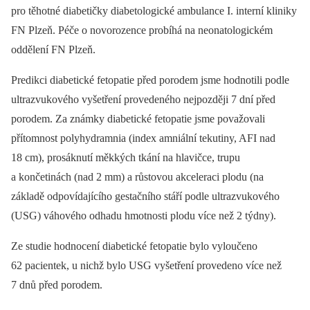
pro těhotné diabetičky diabetologické ambulance I. interní kliniky
FN Plzeň. Péče o novorozence probíhá na neonatologickém
oddělení FN Plzeň.
Predikci diabetické fetopatie před porodem jsme hodnotili podle
ultrazvukového vyšetření provedeného nejpozději 7 dní před
porodem. Za známky diabetické fetopatie jsme považovali
přítomnost polyhydramnia (index amniální tekutiny, AFI nad
18 cm), prosáknutí měkkých tkání na hlavičce, trupu
a končetinách (nad 2 mm) a růstovou akceleraci plodu (na
základě odpovídajícího gestačního stáří podle ultrazvukového
(USG) váhového odhadu hmotnosti plodu více než 2 týdny).
Ze studie hodnocení diabetické fetopatie bylo vyloučeno
62 pacientek, u nichž bylo USG vyšetření provedeno více než
7 dnů před porodem.