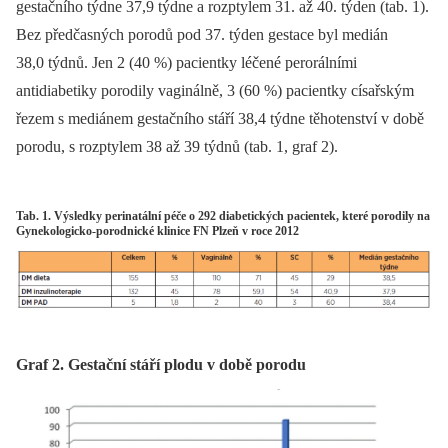
gestačního týdne 37,9 týdne a rozptylem 31. až 40. týden (tab. 1).
Bez předčasných porodů pod 37. týden gestace byl medián
38,0 týdnů. Jen 2 (40 %) pacientky léčené perorálními
antidiabetiky porodily vaginálně, 3 (60 %) pacientky císařským
řezem s mediánem gestačního stáří 38,4 týdne těhotenství v době
porodu, s rozptylem 38 až 39 týdnů (tab. 1, graf 2).
Tab. 1. Výsledky perinatální péče o 292 diabetických pacientek, které porodily na
Gynekologicko-porodnické klinice FN Plzeň v roce 2012
Graf 2. Gestační stáří plodu v době porodu