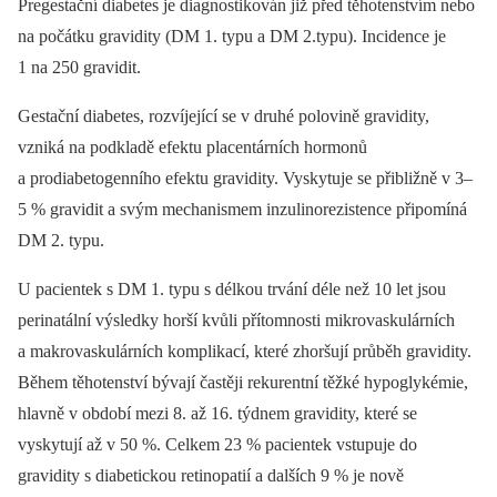
Pregestační diabetes je diagnostikován již před těhotenstvím nebo
na počátku gravidity (DM 1. typu a DM 2.typu). Incidence je
1 na 250 gravidit.
Gestační diabetes, rozvíjející se v druhé polovině gravidity,
vzniká na podkladě efektu placentárních hormonů
a prodiabetogenního efektu gravidity. Vyskytuje se přibližně v 3–
5 % gravidit a svým mechanismem inzulinorezistence připomíná
DM 2. typu.
U pacientek s DM 1. typu s délkou trvání déle než 10 let jsou
perinatální výsledky horší kvůli přítomnosti mikrovaskulárních
a makrovaskulárních komplikací, které zhoršují průběh gravidity.
Během těhotenství bývají častěji rekurentní těžké hypoglykémie,
hlavně v období mezi 8. až 16. týdnem gravidity, které se
vyskytují až v 50 %. Celkem 23 % pacientek vstupuje do
gravidity s diabetickou retinopatií a dalších 9 % je nově