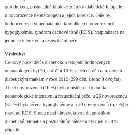
porodníkem, postnatálně klinické známky diabetické fetopatie
u novorozence neonatologem a jejich korelace. Dále byl
hodnocen výskyt neonatálních komplikací u novorozenců:
hypoglykémie, syndrom dechové tísně (RDS), hospitalizace na
jednotce intenzivní a resuscitační péče.
Výsledky:
Celkový počet dětí s diabetickou fetopatií hodnocených
neonatologem byl 30, což činí 10 % ze všech dětí narozených
diabetickým matkám v roce 2012 (299 dětí, z toho 8 dvojčat).
Třicet novorozenců (10 %) bylo umístěno na jednotku
neonatologické intenzivní a resuscitační péče, u 26 novorozenců
(8,7 %) byla léčená hypoglykémie a u 20 novorozenců (6,7 %) se
rozvinul RDS. Shoda mezi ultrazvukovou diagnostikou
diabetické fetopatie a postnatálním nálezem byla jen v 38 %
případů.