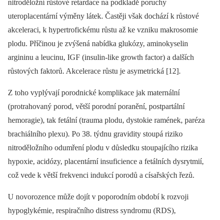
nitroděložní růstové retardace na podkladě poruchy
uteroplacentární výměny látek. Častěji však dochází k růstové
akceleraci, k hypertrofickému růstu až ke vzniku makrosomie
plodu. Příčinou je zvýšená nabídka glukózy, aminokyselin
argininu a leucinu, IGF (insulin-like growth factor) a dalších
růstových faktorů. Akcelerace růstu je asymetrická [12].
Z toho vyplývají porodnické komplikace jak maternální
(protrahovaný porod, větší porodní poranění, postpartální
hemoragie), tak fetální (trauma plodu, dystokie ramének, paréza
brachiálního plexu). Po 38. týdnu gravidity stoupá riziko
nitroděložního odumření plodu v důsledku stoupajícího rizika
hypoxie, acidózy, placentární insuficience a fetálních dysrytmií,
což vede k větší frekvenci indukcí porodů a císařských řezů.
U novorozence může dojít v poporodním období k rozvoji
hypoglykémie, respiračního distress syndromu (RDS),