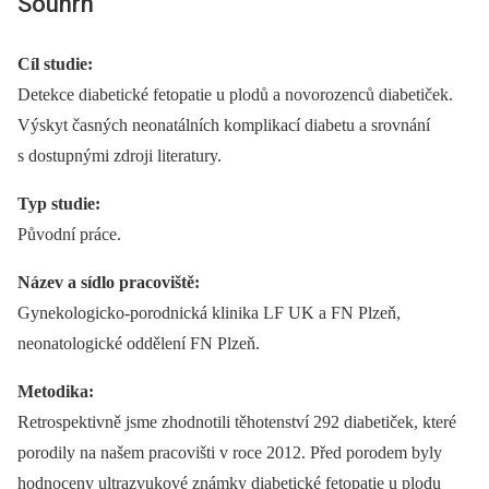
Souhrn
Cíl studie:
Detekce diabetické fetopatie u plodů a novorozenců diabetiček.
Výskyt časných neonatálních komplikací diabetu a srovnání
s dostupnými zdroji literatury.
Typ studie:
Původní práce.
Název a sídlo pracoviště:
Gynekologicko-porodnická klinika LF UK a FN Plzeň,
neonatologické oddělení FN Plzeň.
Metodika:
Retrospektivně jsme zhodnotili těhotenství 292 diabetiček, které
porodily na našem pracovišti v roce 2012. Před porodem byly
hodnoceny ultrazvukové známky diabetické fetopatie u plodu