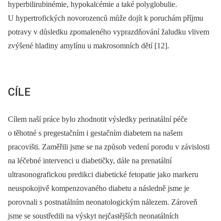
hyperbilirubinémie, hypokalcémie a také polyglobulie.
U hypertrofických novorozenců může dojít k poruchám příjmu
potravy v důsledku zpomaleného vyprazdňování žaludku vlivem
zvýšené hladiny amylínu u makrosomních dětí [12].
CÍLE
Cílem naší práce bylo zhodnotit výsledky perinatální péče
o těhotné s pregestačním i gestačním diabetem na našem
pracovišti. Zaměřili jsme se na způsob vedení porodu v závislosti
na léčebné intervenci u diabetičky, dále na prenatální
ultrasonografickou predikci diabetické fetopatie jako markeru
neuspokojivě kompenzovaného diabetu a následně jsme je
porovnali s postnatálním neonatologickým nálezem. Zároveň
jsme se soustředili na výskyt nejčastějších neonatálních