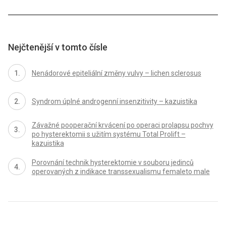
Nejčtenější v tomto čísle
Nenádorové epiteliální změny vulvy – lichen sclerosus
Syndrom úplné androgenní insenzitivity – kazuistika
Závažné pooperační krvácení po operaci prolapsu pochvy
po hysterektomii s užitím systému Total Prolift –
kazuistika
Porovnání technik hysterektomie v souboru jedinců
operovaných z indikace transsexualismu femaleto male