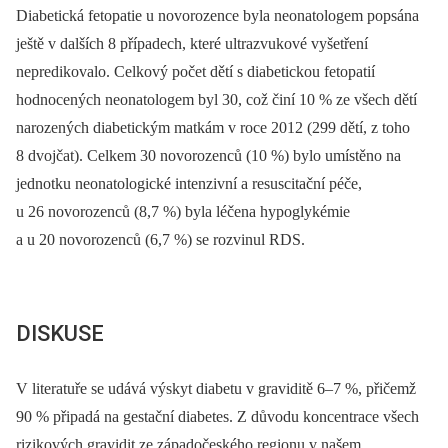
Diabetická fetopatie u novorozence byla neonatologem popsána
ještě v dalších 8 případech, které ultrazvukové vyšetření
nepredikovalo. Celkový počet dětí s diabetickou fetopatií
hodnocených neonatologem byl 30, což činí 10 % ze všech dětí
narozených diabetickým matkám v roce 2012 (299 dětí, z toho
8 dvojčat). Celkem 30 novorozenců (10 %) bylo umístěno na
jednotku neonatologické intenzivní a resuscitační péče,
u 26 novorozenců (8,7 %) byla léčena hypoglykémie
a u 20 novorozenců (6,7 %) se rozvinul RDS.
DISKUSE
V literatuře se udává výskyt diabetu v graviditě 6–7 %, přičemž
90 % připadá na gestační diabetes. Z důvodu koncentrace všech
rizikových gravidit ze západočeského regionu v našem