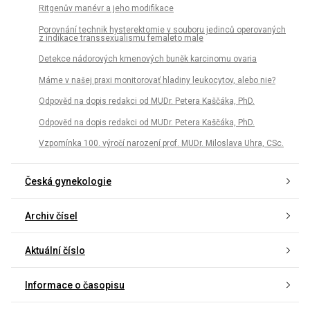
Ritgenův manévr a jeho modifikace
Porovnání technik hysterektomie v souboru jedinců operovaných
z indikace transsexualismu femaleto male
Detekce nádorových kmenových buněk karcinomu ovaria
Máme v našej praxi monitorovať hladiny leukocytov, alebo nie?
Odpověd na dopis redakci od MUDr. Petera Kaščáka, PhD.
Odpověd na dopis redakci od MUDr. Petera Kaščáka, PhD.
Vzpomínka 100. výročí narození prof. MUDr. Miloslava Uhra, CSc.
Česká gynekologie
Archiv čísel
Aktuální číslo
Informace o časopisu