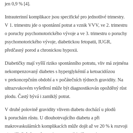
jen 0,9 % [4].
Intrauterinní komplikace jsou specifické pro jednotlivé trimestry.
V 1. trimestru jde o spontánní potrat a vznik VVV, ve 2. trimestru
o poruchy psychomotorického vývoje a ve 3. trimestru o poruchy
psychomotorického vývoje, diabetickou fetopatii, IUGR,
předčasný porod a chronickou hypoxii.
Diabetičky mají vyšší riziko spontánního potratu, vliv má zejména
nekompenzovaný diabetes s hyperglykémií a ketoacidózou
v prekoncepčním období a v počátečních týdnech gravidity. Na
ultrazvukovém vyšetření může být diagnostikován opožděný růst
plodu. Častý bývá i zamlklý potrat.
V druhé polovině gravidity vlivem diabetu dochází u plodů
k poruchám růstu. U dlouhotrvajícího diabetu a při
makrovaskulárních komplikacích může dojít až ve 20 % k rozvoji