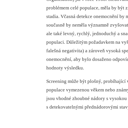
problémem celé populace, měla by být z
stadia. Včasná detekce onemocnění by mě
současně by neměla významně zvyšovat m
ale také levný, rychlý, jednoduchý a sn
populaci. Důležitým požadavkem na vyšet
falešná negativita) a zároveň vysoká spec
onemocnění, aby bylo dosaženo odpovídaj
hodnoty výsledku.
Screening může být plošný, probíhající 
populace vymezenou věkem nebo známými
jsou vhodné zhoubné nádory s vysokou i
s detekovatelnými přednádorovými stav