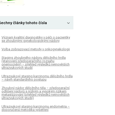
šechny články tohoto čísla
Význam kvalitní diagnostiky v péči o pacientky
se zhoubnými gynekologickými nádory
Volba zobrazovací metody v onkogynekologii
Staging zhoubného nádoru děložního hrdla
(stanovení předoperačního rozsahu
onemocnění) – přehled výsledků nejnovějších
ultrazvukových studií
Ultrazvukový staging karcinomu děložního hrdla
– návrh standardního postupu
Zhoubný nádor děložního těla – předoperační
odlišení nádorů s nízkým a vysokým rizikem
metastázování (přehled výsledků nejnovějších
ultrazvukových studií)
Ultrazvukový staging karcinomu endometria –
doporučená metodika vyšetření