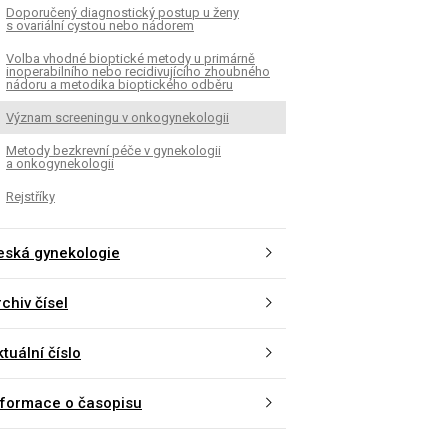
Doporučený diagnostický postup u ženy
s ovariální cystou nebo nádorem
Volba vhodné bioptické metody u primárně
inoperabilního nebo recidivujícího zhoubného
nádoru a metodika bioptického odběru
Význam screeningu v onkogynekologii
Metody bezkrevní péče v gynekologii
a onkogynekologii
Rejstříky
eská gynekologie
chiv čísel
tuální číslo
nformace o časopisu