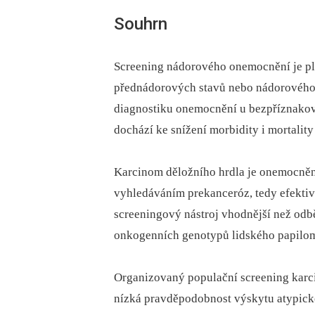
Souhrn
Screening nádorového onemocnění je plo
přednádorových stavů nebo nádorového
diagnostiku onemocnění u bezpříznakov
dochází ke snížení morbidity i mortali
Karcinom děložního hrdla je onemocnění
vyhledáváním prekanceróz, tedy efekti
screeningový nástroj vhodnější než odbě
onkogenních genotypů lidského papilom
Organizovaný populační screening karc
nízká pravděpodobnost výskytu atypick