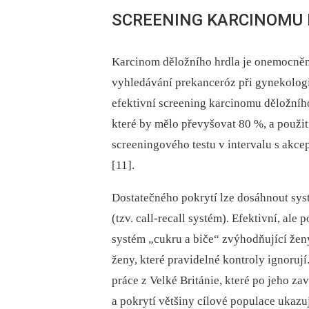
SCREENING KARCINOMU 
Karcinom děložního hrdla je onemocnění
vyhledávání prekanceróz při gynekolog
efektivní screening karcinomu děložního
které by mělo převyšovat 80 %, a použit
screeningového testu v intervalu s akc
[11].
Dostatečného pokrytí lze dosáhnout sy
(tzv. call-recall systém). Efektivní, ale
systém „cukru a biče“ zvýhodňující ženy
ženy, které pravidelné kontroly ignoruj
práce z Velké Británie, které po jeho za
a pokrytí většiny cílové populace ukazu