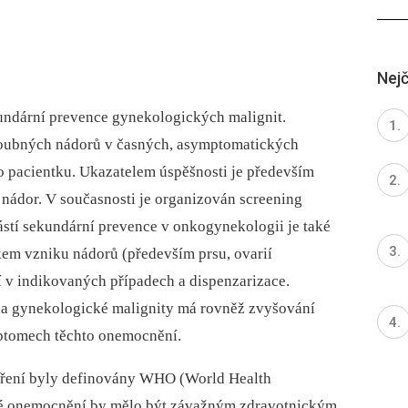
Nejč
ndární prevence gynekologických malignit.
houbných nádorů v časných, asymptomatických
ro pacientku. Ukazatelem úspěšnosti je především
 nádor. V současnosti je organizován screening
ástí sekundární prevence v onkogynekologii je také
kem vzniku nádorů (především prsu, ovarií
ní v indikovaných případech a dispenzarizace.
na gynekologické malignity má rovněž zvyšování
ptomech těchto onemocnění.
tření byly definovány WHO (World Health
ané onemocnění by mělo být závažným zdravotnickým