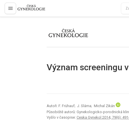
proLékaře.cz
proLékaře.cz
Význam screeningu v
Autoři: F. Frühauf; J. Sláma; Michal Zikán
Působiště autorů: Gynekologicko-porodnická klini
Vyšlo v časopise:
Ceska Gynekol 2014; 79(6): 491