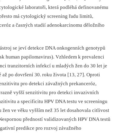
cytologické laboratoři, která podléhá definovanému
 přesto má cytologický screening řadu limitů,
ceróz a časných stadií adenokarcinomu děložního
nástroj se jeví detekce DNA onkogenních genotypů
isk human papilomavirus). Vzhledem k prevalenci
ci tranzitorních infekcí u mladých žen do 30 let je
 až po dovršení 30. roku života [13, 27]. Oproti
enzitivitu pro detekci závažných prekanceróz,
razně vyšší senzitivitu pro detekci invazivních
zitivitu a specificitu HPV DNA testu ve screeningu
žen ve věku vyšším než 35 let dosahovala citlivost
]. Nespornou předností validizovaných HPV DNA testů
egativní predikce pro rozvoj závažného