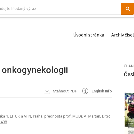
Úvodní stránka
Archiv čísel
ČLÁN
 onkogynekologii
Čes
Stáhnout PDF
English info
ka 1. LF UK a VFN, Praha, přednosta prof. MUDr. A. Martan, DrSc.
-498