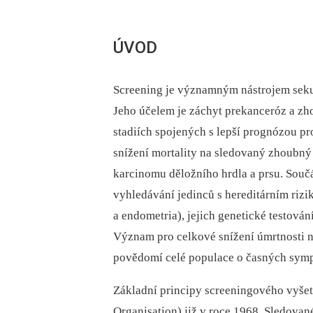
ÚVOD
Screening je významným nástrojem seku
Jeho účelem je záchyt prekanceróz a z
stadiích spojených s lepší prognózou p
snížení mortality na sledovaný zhoubný
karcinomu děložního hrdla a prsu. Souč
vyhledávání jedinců s hereditárním rizi
a endometria), jejich genetické testová
Význam pro celkové snížení úmrtnosti 
povědomí celé populace o časných sym
Základní principy screeningového vyše
Organisation) již v roce 1968. Sledov