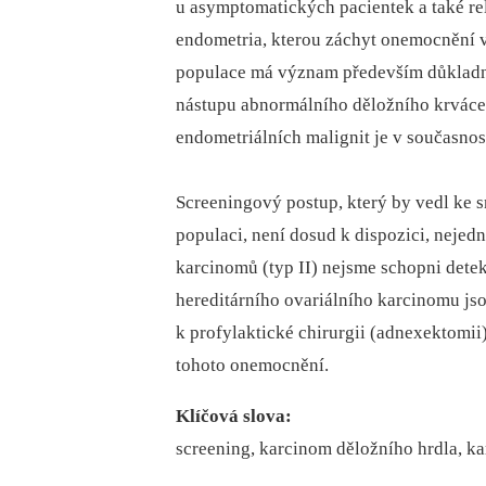
u asymptomatických pacientek a také re
endometria, kterou záchyt onemocnění v
populace má význam především důkladné
nástupu abnormálního děložního krvácen
endometriálních malignit je v současno
Screeningový postup, který by vedl ke s
populaci, není dosud k dispozici, nejedn
karcinomů (typ II) nejsme schopni detek
hereditárního ovariálního karcinomu jso
k profylaktické chirurgii (adnexektomii
tohoto onemocnění.
Klíčová slova:
screening, karcinom děložního hrdla, k