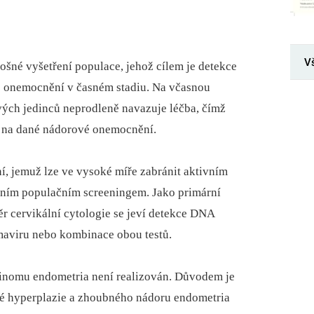
V
šné vyšetření populace, jehož cílem je detekce
 onemocnění v časném stadiu. Na včasnou
ých jedinců neprodleně navazuje léčba, čímž
ty na dané nádorové onemocnění.
, jemuž lze ve vysoké míře zabránit aktivním
vním populačním screeningem. Jako primární
r cervikální cytologie se jeví detekce DNA
aviru nebo kombinace obou testů.
inomu endometria není realizován. Důvodem je
é hyperplazie a zhoubného nádoru endometria