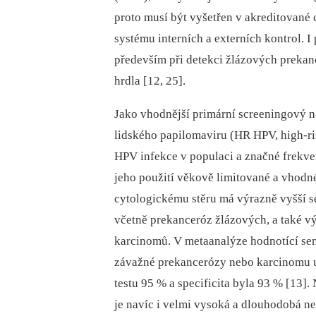
proto musí být vyšetřen v akreditované 
systému interních a externích kontrol. I
především při detekci žlázových prekan
hrdla [12, 25].
Jako vhodnější primární screeningový 
lidského papilomaviru (HR HPV, high-r
HPV infekce v populaci a značné frekven
jeho použití věkově limitované a vhodné
cytologickému stěru má výrazně vyšší s
včetně prekanceróz žlázových, a také vý
karcinomů. V metaanalýze hodnotící sen
závažné prekancerózy nebo karcinomu u 
testu 95 % a specificita byla 93 % [13
je navíc i velmi vysoká a dlouhodobá n