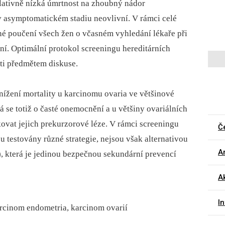
lativně nízká úmrtnost na zhoubný nádor
 asymptomatickém stadiu neovlivní. V rámci celé
 poučení všech žen o včasném vyhledání lékaře při
í. Optimální protokol screeningu hereditárních
sti předmětem diskuse.
nížení mortality u karcinomu ovaria ve většinové
á se totiž o časté onemocnění a u většiny ovariálních
ovat jejich prekurzorové léze. V rámci screeningu
Č
u testovány různé strategie, nejsou však alternativou
Ar
), která je jedinou bezpečnou sekundární prevencí
Ak
I
arcinom endometria, karcinom ovarií