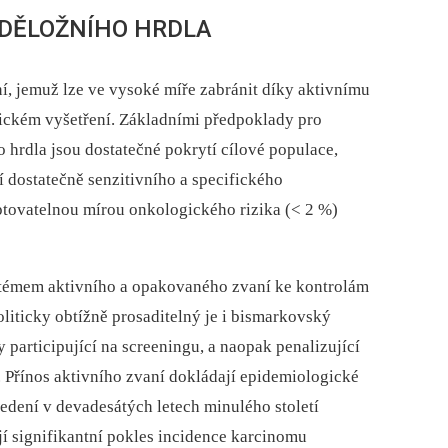
DĚLOŽNÍHO HRDLA
, jemuž lze ve vysoké míře zabránit díky aktivnímu
ickém vyšetření. Základními předpoklady pro
 hrdla jsou dostatečné pokrytí cílové populace,
í dostatečně senzitivního a specifického
eptovatelnou mírou onkologického rizika (< 2 %)
stémem aktivního a opakovaného zvaní ke kontrolám
 politicky obtížně prosaditelný je i bismarkovský
 participující na screeningu, a naopak penalizující
í. Přínos aktivního zvaní dokládají epidemiologické
vedení v devadesátých letech minulého století
jí signifikantní pokles incidence karcinomu