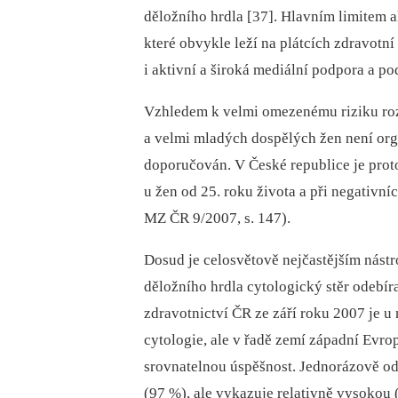
děložního hrdla [37]. Hlavním limitem a
které obvykle leží na plátcích zdravotn
i aktivní a široká mediální podpora a p
Vzhledem k velmi omezenému riziku roz
a velmi mladých dospělých žen není org
doporučován. V České republice je prot
u žen od 25. roku života a při negativní
MZ ČR 9/2007, s. 147).
Dosud je celosvětově nejčastějším nás
děložního hrdla cytologický stěr odebír
zdravotnictví ČR ze září roku 2007 je u
cytologie, ale v řadě zemí západní Evrop
srovnatelnou úspěšnost. Jednorázově ode
(97 %), ale vykazuje relativně vysokou 