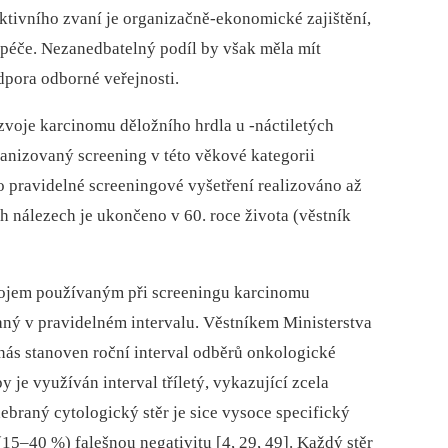
ktivního zvaní je organizačně-ekonomické zajištění,
í péče. Nezanedbatelný podíl by však měla mít
odpora odborné veřejnosti.
voje karcinomu děložního hrdla u -náctiletých
anizovaný screening v této věkové kategorii
o pravidelné screeningové vyšetření realizováno až
ch nálezech je ukončeno v 60. roce života (věstník
trojem používaným při screeningu karcinomu
aný v pravidelném intervalu. Věstníkem Ministerstva
 nás stanoven roční interval odběrů onkologické
y je využíván interval tříletý, vykazující zcela
braný cytologický stěr je sice vysoce specifický
(15–40 %) falešnou negativitu [4, 29, 49]. Každý stěr