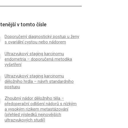
tenější v tomto čísle
Doporučený diagnostický postup u ženy
s ovariální cystou nebo nádorem
Ultrazvukový staging karcinomu
endometria – doporučená metodika
vyšetření
Ultrazvukový staging karcinomu
děložního hrdla – návrh standardního
postupu
Zhoubný nádor děložního těla –
předoperační odlišení nádorů s nízkým
a vysokým rizikem metastázování
(přehled výsledků nejnovějších
ultrazvukových studií)