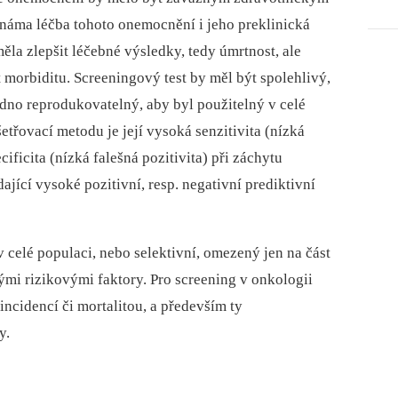
náma léčba tohoto onemocnění i jeho preklinická
la zlepšit léčebné výsledky, tedy úmrtnost, ale
orbiditu. Screeningový test by měl být spolehlivý,
adno reprodukovatelný, aby byl použitelný v celé
řovací metodu je její vysoká senzitivita (nízká
ificita (nízká falešná pozitivita) při záchytu
ící vysoké pozitivní, resp. negativní prediktivní
v celé populaci, nebo selektivní, omezený jen na část
 rizikovými faktory. Pro screening v onkologii
ncidencí či mortalitou, a především ty
y.