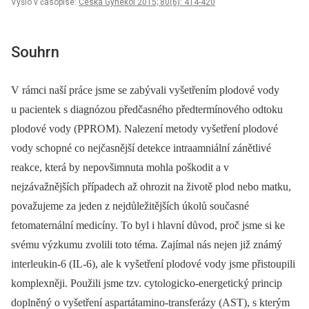
Vyšlo v časopise:
Ceska Gynekol 2015; 80(6): 414-420
Souhrn
V rámci naší práce jsme se zabývali vyšetřením plodové vody
u pacientek s diagnózou předčasného předtermínového odtoku
plodové vody (PPROM). Nalezení metody vyšetření plodové
vody schopné co nejčasnější detekce intraamniální zánětlivé
reakce, která by nepovšimnuta mohla poškodit a v
nejzávažnějších případech až ohrozit na životě plod nebo matku,
považujeme za jeden z nejdůležitějších úkolů současné
fetomaternální medicíny. To byl i hlavní důvod, proč jsme si ke
svému výzkumu zvolili toto téma. Zajímal nás nejen již známý
interleukin-6 (IL-6), ale k vyšetření plodové vody jsme přistoupili
komplexněji. Použili jsme tzv. cytologicko-energetický princip
doplněný o vyšetření aspartátamino-transferázy (AST), s kterým