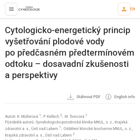
EN
proLékaře.cz
Cytologicko-energetický princip
vyšetřování plodové vody
po předčasném předtermínovém
odtoku – dosavadní zkušenosti
a perspektivy
Stáhnout PDF
English info
1
2
1
Autoři: K. Müllerová
; P. Kelbich
; M. Švecová
Působiště autorů: Gynekologicko-porodnická klinika MNUL, o. z., Krajská
1
zdravotní a. s., Ústí nad Labem
; Oddělení klinické biochemie MNUL, o. z.,
2
Krajská zdravotní a. s., Ústí nad Labem