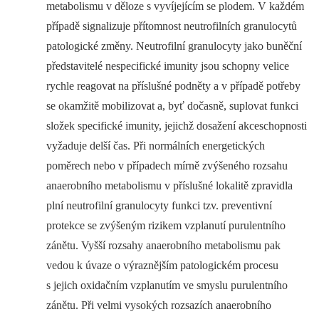
metabolismu v děloze s vyvíjejícím se plodem. V každém
případě signalizuje přítomnost neutrofilních granulocytů
patologické změny. Neutrofilní granulocyty jako buněční
představitelé nespecifické imunity jsou schopny velice
rychle reagovat na příslušné podněty a v případě potřeby
se okamžitě mobilizovat a, byť dočasně, suplovat funkci
složek specifické imunity, jejichž dosažení akceschopnosti
vyžaduje delší čas. Při normálních energetických
poměrech nebo v případech mírně zvýšeného rozsahu
anaerobního metabolismu v příslušné lokalitě zpravidla
plní neutrofilní granulocyty funkci tzv. preventivní
protekce se zvýšeným rizikem vzplanutí purulentního
zánětu. Vyšší rozsahy anaerobního metabolismu pak
vedou k úvaze o výraznějším patologickém procesu
s jejich oxidačním vzplanutím ve smyslu purulentního
zánětu. Při velmi vysokých rozsazích anaerobního