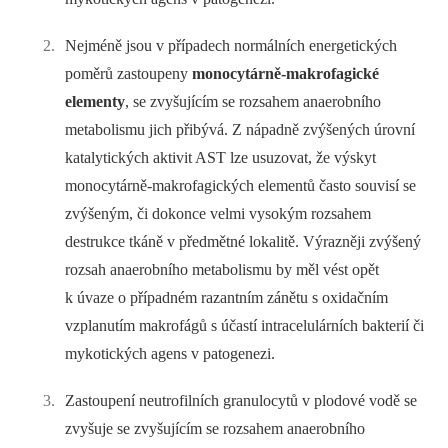
Nejméně jsou v případech normálních energetických
poměrů zastoupeny
monocytárně-makrofagické
elementy
, se zvyšujícím se rozsahem anaerobního
metabolismu jich přibývá. Z nápadně zvýšených úrovní
katalytických aktivit AST lze usuzovat, že výskyt
monocytárně-makrofagických elementů často souvisí se
zvýšeným, či dokonce velmi vysokým rozsahem
destrukce tkáně v předmětné lokalitě. Výrazněji zvýšený
rozsah anaerobního metabolismu by měl vést opět
k úvaze o případném razantním zánětu s oxidačním
vzplanutím makrofágů s účastí intracelulárních bakterií či
mykotických agens v patogenezi.
Zastoupení neutrofilních granulocytů v plodové vodě se
zvyšuje se zvyšujícím se rozsahem anaerobního