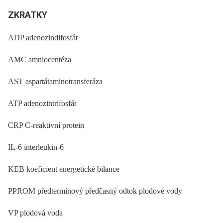
ZKRATKY
ADP adenozindifosfát
AMC amniocentéza
AST aspartátaminotransferáza
ATP adenozintrifosfát
CRP C-reaktivní protein
IL-6 interleukin-6
KEB koeficient energetické bilance
PPROM předtermínový předčasný odtok plodové vody
VP plodová voda