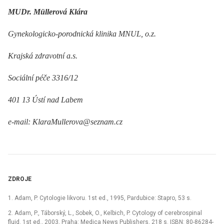
MUDr. Müllerová Klára
Gynekologicko-porodnická klinika MNUL, o.z.
Krajská zdravotní a.s.
Sociální péče 3316/12
401 13 Ústí nad Labem
e-mail: KlaraMullerova@seznam.cz
ZDROJE
1. Adam, P. Cytologie likvoru. 1st ed., 1995, Pardubice: Stapro, 53 s.
2. Adam, P., Táborský, L., Sobek, O., Kelbich, P. Cytology of cerebrospinal
fluid. 1st ed., 2003, Praha: Medica News Publishers, 218 s. ISBN: 80-86284-