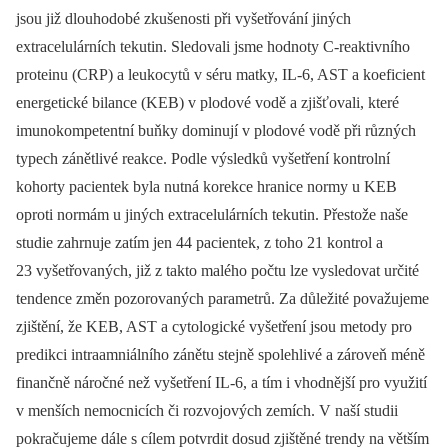
jsou již dlouhodobé zkušenosti při vyšetřování jiných
extracelulárních tekutin. Sledovali jsme hodnoty C-reaktivního
proteinu (CRP) a leukocytů v séru matky, IL-6, AST a koeficient
energetické bilance (KEB) v plodové vodě a zjišťovali, které
imunokompetentní buňky dominují v plodové vodě při různých
typech zánětlivé reakce. Podle výsledků vyšetření kontrolní
kohorty pacientek byla nutná korekce hranice normy u KEB
oproti normám u jiných extracelulárních tekutin. Přestože naše
studie zahrnuje zatím jen 44 pacientek, z toho 21 kontrol a
23 vyšetřovaných, již z takto malého počtu lze vysledovat určité
tendence změn pozorovaných parametrů. Za důležité považujeme
zjištění, že KEB, AST a cytologické vyšetření jsou metody pro
predikci intraamniálního zánětu stejně spolehlivé a zároveň méně
finančně náročné než vyšetření IL-6, a tím i vhodnější pro využití
v menších nemocnicích či rozvojových zemích. V naší studii
pokračujeme dále s cílem potvrdit dosud zjištěné trendy na větším