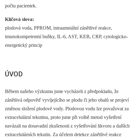
počtu pacientek.
Klíčová slova:
plodová voda, PPROM, intraamniální zánětlivé reakce,
imunokompetentní buňky, IL-6, AST, KEB, CRP, cytologicko-
energetický princip
ÚVOD
Během našeho výzkumu jsme vycházeli z předpokladu, že
zánětlivá odpověď vyvíjejícího se plodu či jeho obalů se projeví
změnou složení plodové vody. Plodovou vodu lze považovat za
extracelulární tekutinu, proto jsme při volbě metod vyšetření
navázali na dosavadní zkušenosti z vyšetřování likvoru a dalších
extracelulárních tekutin. Za účelem detekce zánětlivé reakce