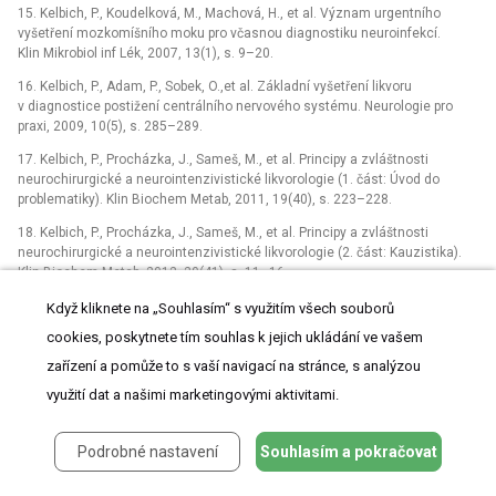
15. Kelbich, P., Koudelková, M., Machová, H., et al. Význam urgentního
vyšetření mozkomíšního moku pro včasnou diagnostiku neuroinfekcí.
Klin Mikrobiol inf Lék, 2007, 13(1), s. 9–20.
16. Kelbich, P., Adam, P., Sobek, O.,et al. Základní vyšetření likvoru
v diagnostice postižení centrálního nervového systému. Neurologie pro
praxi, 2009, 10(5), s. 285–289.
17. Kelbich, P., Procházka, J., Sameš, M., et al. Principy a zvláštnosti
neurochirurgické a neurointenzivistické likvorologie (1. část: Úvod do
problematiky). Klin Biochem Metab, 2011, 19(40), s. 223–228.
18. Kelbich, P., Procházka, J., Sameš, M., et al. Principy a zvláštnosti
neurochirurgické a neurointenzivistické likvorologie (2. část: Kauzistika).
Klin Biochem Metab, 2012, 20(41), s. 11–16.
19. Kelbich, P., Hejčl, A., Procházka, J., et al. Cytologie a energetika jako
Když kliknete na „Souhlasím“ s využitím všech souborů
důležité atributy vyšetření likvoru. Klin Biochem Metab, 2012, 20(41), s. 17–
cookies, poskytnete tím souhlas k jejich ukládání ve vašem
24.
zařízení a pomůže to s vaší navigací na stránce, s analýzou
20. Kelbich, P., Hejčl, A., Procházka, J., et al. Buněčnost likvoru, energetické
využití dat a našimi marketingovými aktivitami.
poměry v likvorovém kompartmentu a intenzita zánětlivé odpovědi
v centrálním nervovém systému. Klin Biochem Metab, 2013, 21(42), s. 6–
12.
Podrobné nastavení
Souhlasím a pokračovat
21. Kelbich, P., Hejčl, A., Procházka, J., et al. Koeficient energetické bilance
jako užitečný pomocník v likvorové diagnostice zánětlivých postižení