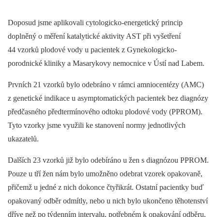
Doposud jsme aplikovali cytologicko-energetický princip
doplněný o měření katalytické aktivity AST při vyšetření
44 vzorků plodové vody u pacientek z Gynekologicko-
porodnické kliniky a Masarykovy nemocnice v Ústí nad Labem.
Prvních 21 vzorků bylo odebráno v rámci amniocentézy (AMC)
z genetické indikace u asymptomatických pacientek bez diagnózy
předčasného předtermínového odtoku plodové vody (PPROM).
Tyto vzorky jsme využili ke stanovení normy jednotlivých
ukazatelů.
Dalších 23 vzorků již bylo odebíráno u žen s diagnózou PPROM.
Pouze u tří žen nám bylo umožněno odebrat vzorek opakovaně,
přičemž u jedné z nich dokonce čtyřikrát. Ostatní pacientky buď
opakovaný odběr odmítly, nebo u nich bylo ukončeno těhotenství
dříve než po týdenním intervalu, potřebném k opakování odběru,