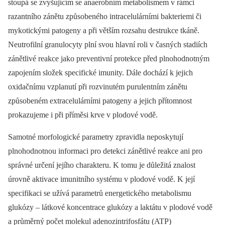
stoupá se zvyšujícím se anaerobním metabolismem v rámci
razantního zánětu způsobeného intracelulárními bakteriemi či
mykotickými patogeny a při větším rozsahu destrukce tkáně.
Neutrofilní granulocyty plní svou hlavní roli v časných stadiích
zánětlivé reakce jako preventivní protekce před plnohodnotným
zapojením složek specifické imunity. Dále dochází k jejich
oxidačnímu vzplanutí při rozvinutém purulentním zánětu
způsobeném extracelulárními patogeny a jejich přítomnost
prokazujeme i při příměsi krve v plodové vodě.
Samotné morfologické parametry zpravidla neposkytují
plnohodnotnou informaci pro detekci zánětlivé reakce ani pro
správné určení jejího charakteru. K tomu je důležitá znalost
úrovně aktivace imunitního systému v plodové vodě. K její
specifikaci se užívá parametrů energetického metabolismu
glukózy –⁠ látkové koncentrace glukózy a laktátu v plodové vodě
a průměrný počet molekul adenozintrifosfátu (ATP)