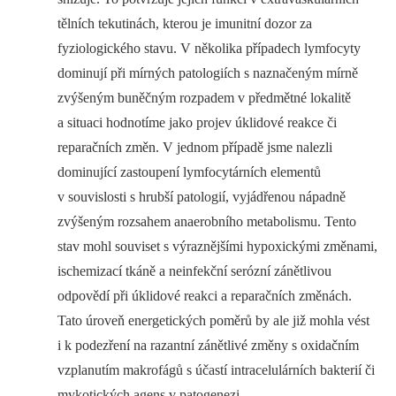
tělních tekutinách, kterou je imunitní dozor za
fyziologického stavu. V několika případech lymfocyty
dominují při mírných patologiích s naznačeným mírně
zvýšeným buněčným rozpadem v předmětné lokalitě
a situaci hodnotíme jako projev úklidové reakce či
reparačních změn. V jednom případě jsme nalezli
dominující zastoupení lymfocytárních elementů
v souvislosti s hrubší patologií, vyjádřenou nápadně
zvýšeným rozsahem anaerobního metabolismu. Tento
stav mohl souviset s výraznějšími hypoxickými změnami,
ischemizací tkáně a neinfekční serózní zánětlivou
odpovědí při úklidové reakci a reparačních změnách.
Tato úroveň energetických poměrů by ale již mohla vést
i k podezření na razantní zánětlivé změny s oxidačním
vzplanutím makrofágů s účastí intracelulárních bakterií či
mykotických agens v patogenezi.