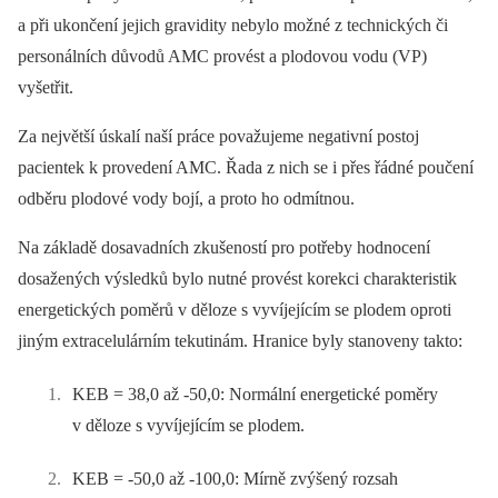
a při ukončení jejich gravidity nebylo možné z technických či
personálních důvodů AMC provést a plodovou vodu (VP)
vyšetřit.
Za největší úskalí naší práce považujeme negativní postoj
pacientek k provedení AMC. Řada z nich se i přes řádné poučení
odběru plodové vody bojí, a proto ho odmítnou.
Na základě dosavadních zkušeností pro potřeby hodnocení
dosažených výsledků bylo nutné provést korekci charakteristik
energetických poměrů v děloze s vyvíjejícím se plodem oproti
jiným extracelulárním tekutinám. Hranice byly stanoveny takto:
KEB = 38,0 až -50,0: Normální energetické poměry
v děloze s vyvíjejícím se plodem.
KEB = -50,0 až -100,0: Mírně zvýšený rozsah