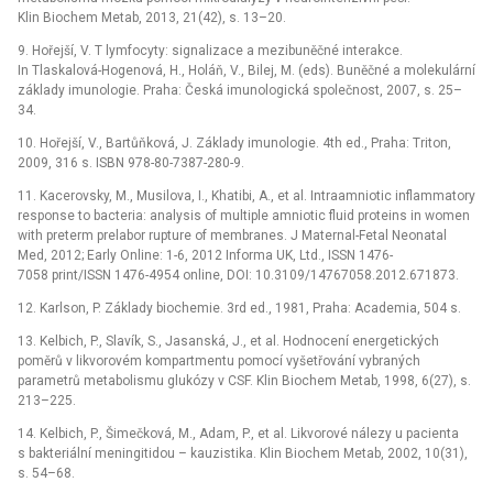
Klin Biochem Metab, 2013, 21(42), s. 13–20.
9. Hořejší, V. T lymfocyty: signalizace a mezibuněčné interakce.
In Tlaskalová-Hogenová, H., Holáň, V., Bilej, M. (eds). Buněčné a molekulární
základy imunologie. Praha: Česká imunologická společnost, 2007, s. 25–
34.
10. Hořejší, V., Bartůňková, J. Základy imunologie. 4th ed., Praha: Triton,
2009, 316 s. ISBN 978-80-7387-280-9.
11. Kacerovsky, M., Musilova, I., Khatibi, A., et al. Intraamniotic inflammatory
response to bacteria: analysis of multiple amniotic fluid proteins in women
with preterm prelabor rupture of membranes. J Maternal-Fetal Neonatal
Med, 2012; Early Online: 1-6, 2012 Informa UK, Ltd., ISSN 1476-
7058 print/ISSN 1476-4954 online, DOI: 10.3109/14767058.2012.671873.
12. Karlson, P. Základy biochemie. 3rd ed., 1981, Praha: Academia, 504 s.
13. Kelbich, P., Slavík, S., Jasanská, J., et al. Hodnocení energetických
poměrů v likvorovém kompartmentu pomocí vyšetřování vybraných
parametrů metabolismu glukózy v CSF. Klin Biochem Metab, 1998, 6(27), s.
213–225.
14. Kelbich, P., Šimečková, M., Adam, P., et al. Likvorové nálezy u pacienta
s bakteriální meningitidou –⁠ kauzistika. Klin Biochem Metab, 2002, 10(31),
s. 54–68.