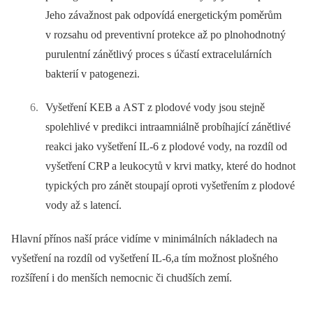
Jeho závažnost pak odpovídá energetickým poměrům
v rozsahu od preventivní protekce až po plnohodnotný
purulentní zánětlivý proces s účastí extracelulárních
bakterií v patogenezi.
Vyšetření KEB a AST z plodové vody jsou stejně
spolehlivé v predikci intraamniálně probíhající zánětlivé
reakci jako vyšetření IL-6 z plodové vody, na rozdíl od
vyšetření CRP a leukocytů v krvi matky, které do hodnot
typických pro zánět stoupají oproti vyšetřením z plodové
vody až s latencí.
Hlavní přínos naší práce vidíme v minimálních nákladech na
vyšetření na rozdíl od vyšetření IL-6,a tím možnost plošného
rozšíření i do menších nemocnic či chudších zemí.