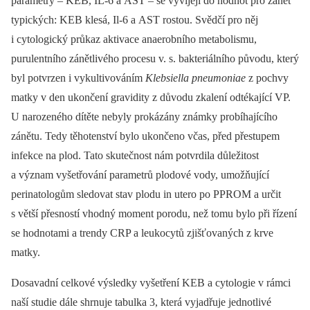
parametry –⁠ KEB, IL-6 a AST –⁠ se vyvíjejí do hodnot pro zánět
typických: KEB klesá, Il-6 a AST rostou. Svědčí pro něj
i cytologický průkaz aktivace anaerobního metabolismu,
purulentního zánětlivého procesu v. s. bakteriálního původu, který
byl potvrzen i vykultivováním
Klebsiella pneumoniae
z pochvy
matky v den ukončení gravidity z důvodu zkalení odtékající VP.
U narozeného dítěte nebyly prokázány známky probíhajícího
zánětu. Tedy těhotenství bylo ukončeno včas, před přestupem
infekce na plod. Tato skutečnost nám potvrdila důležitost
a význam vyšetřování parametrů plodové vody, umožňující
perinatologům sledovat stav plodu in utero po PPROM a určit
s větší přesností vhodný moment porodu, než tomu bylo při řízení
se hodnotami a trendy CRP a leukocytů zjišťovaných z krve
matky.
Dosavadní celkové výsledky vyšetření KEB a cytologie v rámci
naší studie dále shrnuje tabulka 3, která vyjadřuje jednotlivé