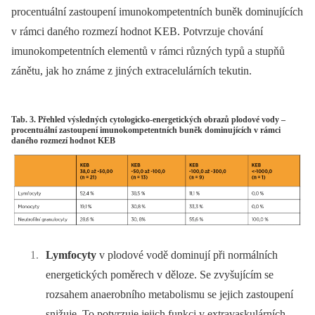
procentuální zastoupení imunokompetentních buněk dominujících
v rámci daného rozmezí hodnot KEB. Potvrzuje chování
imunokompetentních elementů v rámci různých typů a stupňů
zánětu, jak ho známe z jiných extracelulárních tekutin.
Tab. 3. Přehled výsledných cytologicko-energetických obrazů plodové vody –
procentuální zastoupení imunokompetentních buněk dominujících v rámci
daného rozmezí hodnot KEB
Lymfocyty
v plodové vodě dominují při normálních
energetických poměrech v děloze. Se zvyšujícím se
rozsahem anaerobního metabolismu se jejich zastoupení
snižuje. To potvrzuje jejich funkci v extravaskulárních