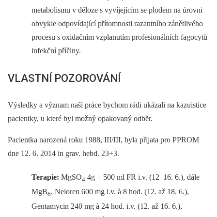
metabolismu v děloze s vyvíjejícím se plodem na úrovni
obvykle odpovídající přítomnosti razantního zánětlivého
procesu s oxidačním vzplanutím profesionálních fagocytů
infekční příčiny.
VLASTNÍ POZOROVÁNÍ
Výsledky a význam naší práce bychom rádi ukázali na kazuistice
pacientky, u které byl možný opakovaný odběr.
Pacientka narozená roku 1988, III/III, byla přijata pro PPROM
dne 12. 6. 2014 in grav. hebd. 23+3.
Terapie:
MgSO
4g + 500 ml FR i.v. (12–16. 6.), dále
4
MgB
, Neloren 600 mg i.v. à 8 hod. (12. až 18. 6.),
6
Gentamycin 240 mg à 24 hod. i.v. (12. až 16. 6.),