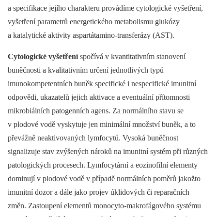
a specifikace jejího charakteru provádíme cytologické vyšetření,
vyšetření parametrů energetického metabolismu glukózy
a katalytické aktivity aspartátamino-transferázy (AST).
Cytologické vyšetření
spočívá v kvantitativním stanovení
buněčnosti a kvalitativním určení jednotlivých typů
imunokompetentních buněk specifické i nespecifické imunitní
odpovědi, ukazatelů jejich aktivace a eventuální přítomnosti
mikrobiálních patogenních agens. Za normálního stavu se
v plodové vodě vyskytuje jen minimální množství buněk, a to
převážně neaktivovaných lymfocytů. Vysoká buněčnost
signalizuje stav zvýšených nároků na imunitní systém při různých
patologických procesech. Lymfocytární a eozinofilní elementy
dominují v plodové vodě v případě normálních poměrů jakožto
imunitní dozor a dále jako projev úklidových či reparačních
změn. Zastoupení elementů monocyto-makrofágového systému