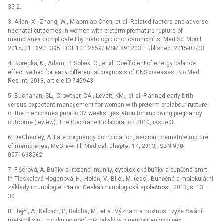
35-2.
3. Ailan, X., Zhang, W., Miaomiao Chen, et al. Related factors and adverse
neonatal outcomes in women with preterm premature rupture of
membranes complicated by histologic chorioamnionitis. Med Sci Monit
2015; 21 : 390–395, DOI: 10.12659/ MSM.891203, Published: 2015-02-03.
4. Bořecká, K., Adam, P., Sobek, O., et al. Coefficient of energy balance:
effective tool for early differential diagnosis of CNS disea­ses. Bio Med
Res Int, 2013, article ID 745943.
5. Buchanan, SL,, Crowther, CA., Levett, KM., et al. Planned early birth
versus expectant management for women with preterm prelabour rupture
of the membranes prior to 37 weeks‘ gestation for improving pregnancy
outcome (review). The Cochrane Collaboration 2010, issue 3.
6. DeCherney, A. Late pregnancy complication, section: premature rupture
of membranes, McGraw-Hill Medical. Chapter 14, 2013, ISBN 978-
0071638562.
7. Fišerová, A. Buňky přirozené imunity, cytotoxické buňky a buněčná smrt.
In Tlaskalová-Hogenová, H., Holáň, V., Bilej, M. (eds). Buněčné a molekulární
základy imunologie. Praha: Česká imunologická společnost, 2013, s. 13–
30.
8. Hejčl, A., Kelbich, P., Bolcha, M., et al. Význam a možnosti vyšetřování
metabolismu mozku pomocí mikrodialýzy v neurointenzivní péči.