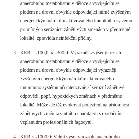
anaerobního metabolismu v děloze s vyvíjejícím se
plodem na úrovni obvykle odpovídající mírně zvýšeným
energetickým nárokům aktivovaného imunitního systému
při mírných serózních zánětlivých změnách v předmětné
lokalitě, zpravidla neinfekční příčiny.
KEB = -100,0 až -300,0: Výrazněji zvýšený rozsah
anaerobního metabolismu v děloze s vyvíjejícím se
plodem na úrovni obvykle odpovídající výrazněji
zvýšeným energetickým nárokům aktivovaného
imunitního systému při intenzivnější serózní zánětlivé
odpovědi, popř. hypoxických změnách v předmětné
lokalitě. Může ale též evokovat podezření na přítomnost
zánětlivých změn razantního charakteru s oxidačním
vzplanutím profesionálních fagocytů.
KEB < -1000,0: Velmi vysoký rozsah anaerobního