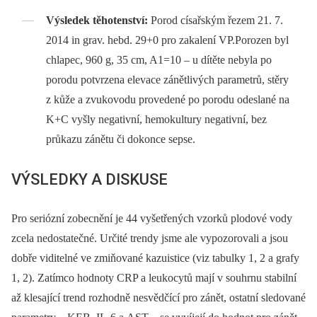
Výsledek těhotenství:
Porod císařským řezem 21. 7.
2014 in grav. hebd. 29+0 pro zakalení VP.Porozen byl
chlapec, 960 g, 35 cm, A1=10 –⁠ u dítěte nebyla po
porodu potvrzena elevace zánětlivých parametrů, stěry
z kůže a zvukovodu provedené po porodu odeslané na
K+C vyšly negativní, hemokultury negativní, bez
průkazu zánětu či dokonce sepse.
VÝSLEDKY A DISKUSE
Pro seriózní zobecnění je 44 vyšetřených vzorků plodové vody
zcela nedostatečné. Určité trendy jsme ale vypozorovali a jsou
dobře viditelné ve zmiňované kazuistice (viz tabulky 1, 2 a grafy
1, 2). Zatímco hodnoty CRP a leukocytů mají v souhrnu stabilní
až klesající trend rozhodně nesvědčící pro zánět, ostatní sledované