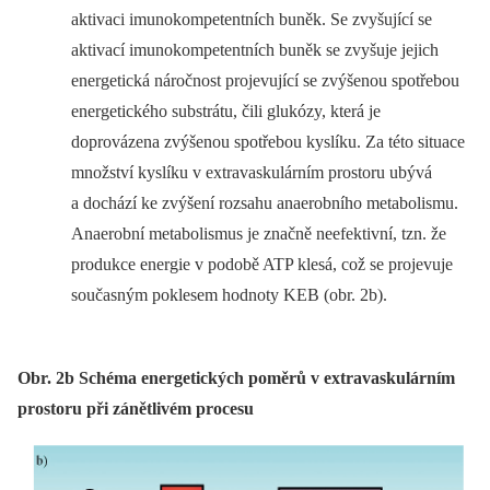
aktivaci imunokompetentních buněk. Se zvyšující se
aktivací imunokompetentních buněk se zvyšuje jejich
energetická náročnost projevující se zvýšenou spotřebou
energetického substrátu, čili glukózy, která je
doprovázena zvýšenou spotřebou kyslíku. Za této situace
množství kyslíku v extravaskulárním prostoru ubývá
a dochází ke zvýšení rozsahu anaerobního metabolismu.
Anaerobní metabolismus je značně neefektivní, tzn. že
produkce energie v podobě ATP klesá, což se projevuje
současným poklesem hodnoty KEB (obr. 2b).
Obr. 2b Schéma energetických poměrů v extravaskulárním
prostoru při zánětlivém procesu