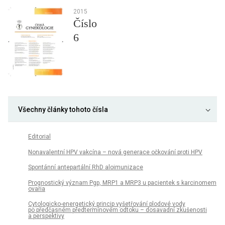
2015
Číslo
6
Všechny články tohoto čísla
Editorial
Nonavalentní HPV vakcína – nová generace očkování proti HPV
Spontánní antepartální RhD aloimunizace
Prognostický význam Pgp, MRP1 a MRP3 u pacientek s karcinomem
ovaria
Cytologicko-energetický princip vyšetřování plodové vody
po předčasném předtermínovém odtoku – dosavadní zkušenosti
a perspektivy