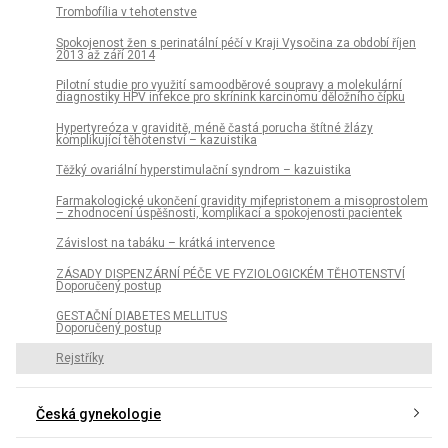
Trombofília v tehotenstve
Spokojenost žen s perinatální péčí v Kraji Vysočina za období říjen
2013 až září 2014
Pilotní studie pro využití samoodběrové soupravy a molekulární
diagnostiky HPV infekce pro skrínink karcinomu děložního čípku
Hypertyreóza v graviditě, méně častá porucha štítné žlázy
komplikující těhotenství – kazuistika
Těžký ovariální hyperstimulační syndrom – kazuistika
Farmakologické ukončení gravidity mifepristonem a misoprostolem
– zhodnocení úspěšnosti, komplikací a spokojenosti pacientek
Závislost na tabáku – krátká intervence
ZÁSADY DISPENZÁRNÍ PÉČE VE FYZIOLOGICKÉM TĚHOTENSTVÍ
Doporučený postup
GESTAČNÍ DIABETES MELLITUS
Doporučený postup
Rejstříky
Česká gynekologie