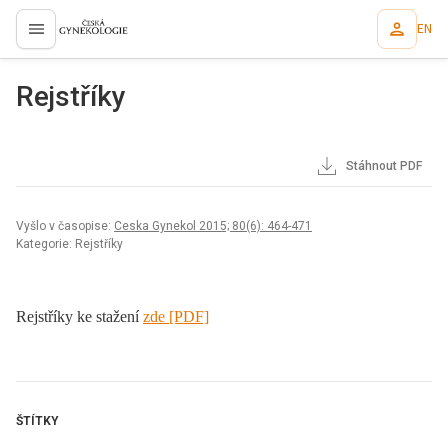
EN
proLékaře.cz
Rejstříky
Stáhnout PDF
Vyšlo v časopise:
Ceska Gynekol 2015; 80(6): 464-471
Kategorie: Rejstříky
Rejstříky ke stažení
zde [PDF]
ŠTÍTKY