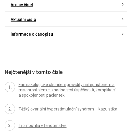
Archiv čísel
Aktuální číslo
Informace o časopisu
Nejčtenější v tomto čísle
Farmakologické ukončení gravidity mifepristonem a
misoprostolem – zhodnocení úspěšnosti, komplikací
a spokojenosti pacientek
Těžký ovariální hyperstimulační syndrom – kazuistika
Trombofília v tehotenstve