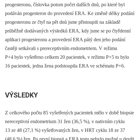
progesteronu, číslovka potom počet dalších dnů, po které byl
podáván progesteron do provedení ERA. Ke změně délky podání
progesteronu ze čtyř na pět dnů jsme přistoupili na základě
průběžně dodávaných výsledků ERA, kdy jsme se po čtyřdenní
aplikaci progesteronu a provedení ERA pátý den jeho podání
častěji setkávali s prereceptivním endometriem. V režimu
P+4 bylo vyšetřeno celkem 20 pacientek, v režimu P+5 to bylo
16 pacientek, jedna žena podstoupila ERA ve schématu P+6.
VÝSLEDKY
Z celkového počtu 85 vyšetřených pacientek mělo v době biopsie
nereceptivní endometrium 31 žen (36,5 %), v nativním cyklu
13 ze 48 (27,1 %) vyšetřovaných žen, v HRT cyklu 18 ze 37
(48,6 %) žen. Po první biopsii a ERA testu nebylo možné u devíti