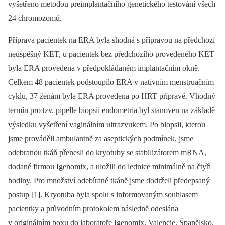
vyšetřeno metodou preimplantačního genetického testování všech
24 chromozomů.
Příprava pacientek na ERA byla shodná s přípravou na předchozí
neúspěšný KET, u pacientek bez předchozího provedeného KET
byla ERA provedena v předpokládaném implantačním okně.
Celkem 48 pacientek podstoupilo ERA v nativním menstruačním
cyklu, 37 ženám byla ERA provedena po HRT přípravě. Vhodný
termín pro tzv. pipelle biopsii endometria byl stanoven na základě
výsledku vyšetření vaginálním ultrazvukem. Po biopsii, kterou
jsme prováděli ambulantně za aseptických podmínek, jsme
odebranou tkáň přenesli do kryotuby se stabilizátorem mRNA,
dodané firmou Igenomix, a uložili do lednice minimálně na čtyři
hodiny. Pro množství odebírané tkáně jsme dodrželi předepsaný
postup [1]. Kryotuba byla spolu s informovaným souhlasem
pacientky a průvodním protokolem následně odeslána
v originálním boxu do laboratoře Igenomix, Valencie, Španělsko.