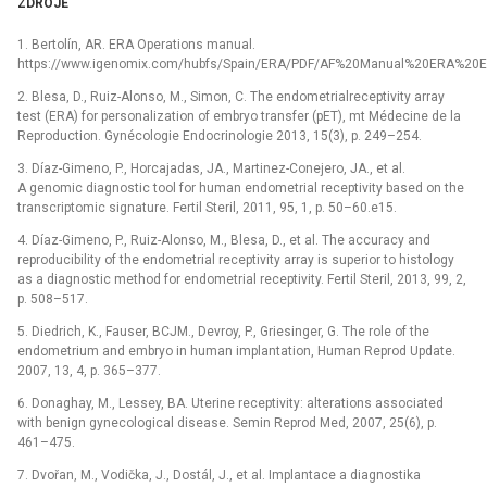
ZDROJE
1. Bertolín, AR. ERA Operations manual.
https://www.igenomix.com/hubfs/Spain/ERA/PDF/AF%20Manual%20ERA%20E
2. Blesa, D., Ruiz-Alonso, M., Simon, C. The endometrialreceptivity array
test (ERA) for personalization of embryo transfer (pET), mt Médecine de la
Reproduction. Gynécologie Endocrinologie 2013, 15(3), p. 249–254.
3. Díaz-Gimeno, P., Horcajadas, JA., Martinez-Conejero, JA., et al.
A genomic diagnostic tool for human endometrial receptivity based on the
transcriptomic signature. Fertil Steril, 2011, 95, 1, p. 50–60.e15.
4. Díaz-Gimeno, P., Ruiz-Alonso, M., Blesa, D., et al. The accuracy and
reproducibility of the endometrial receptivity array is superior to histology
as a diagnostic method for endometrial receptivity. Fertil Steril, 2013, 99, 2,
p. 508–517.
5. Diedrich, K., Fauser, BCJM., Devroy, P., Griesinger, G. The role of the
endometrium and embryo in human implantation, Human Reprod Update.
2007, 13, 4, p. 365–377.
6. Donaghay, M., Lessey, BA. Uterine receptivity: alterations associated
with benign gynecological disease. Semin Reprod Med, 2007, 25(6), p.
461–475.
7. Dvořan, M., Vodička, J., Dostál, J., et al. Implantace a diagnostika