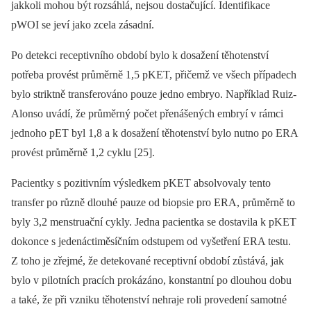
jakkoli mohou být rozsáhlá, nejsou dostačující. Identifikace
pWOI se jeví jako zcela zásadní.
Po detekci receptivního období bylo k dosažení těhotenství
potřeba provést průměrně 1,5 pKET, přičemž ve všech případech
bylo striktně transferováno pouze jedno embryo. Například Ruiz-
Alonso uvádí, že průměrný počet přenášených embryí v rámci
jednoho pET byl 1,8 a k dosažení těhotenství bylo nutno po ERA
provést průměrně 1,2 cyklu [25].
Pacientky s pozitivním výsledkem pKET absolvovaly tento
transfer po různě dlouhé pauze od biopsie pro ERA, průměrně to
byly 3,2 menstruační cykly. Jedna pacientka se dostavila k pKET
dokonce s jedenáctiměsíčním odstupem od vyšetření ERA testu.
Z toho je zřejmé, že detekované receptivní období zůstává, jak
bylo v pilotních pracích prokázáno, konstantní po dlouhou dobu
a také, že při vzniku těhotenství nehraje roli provedení samotné