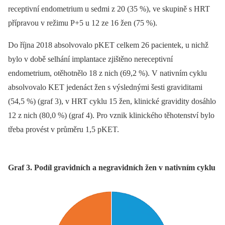
receptivní endometrium u sedmi z 20 (35 %), ve skupině s HRT
přípravou v režimu P+5 u 12 ze 16 žen (75 %).
Do října 2018 absolvovalo pKET celkem 26 pacientek, u nichž
bylo v době selhání implantace zjištěno nereceptivní
endometrium, otěhotnělo 18 z nich (69,2 %). V nativním cyklu
absolvovalo KET jedenáct žen s výslednými šesti graviditami
(54,5 %) (graf 3), v HRT cyklu 15 žen, klinické gravidity dosáhlo
12 z nich (80,0 %) (graf 4). Pro vznik klinického těhotenství bylo
třeba provést v průměru 1,5 pKET.
Graf 3. Podíl gravidních a negravidních žen v nativním cyklu