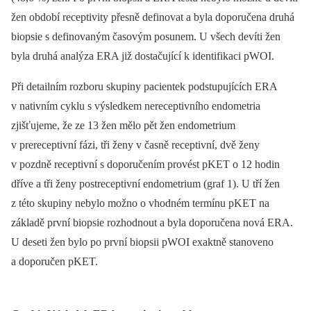
žen období receptivity přesně definovat a byla doporučena druhá
biopsie s definovaným časovým posunem. U všech devíti žen
byla druhá analýza ERA již dostačující k identifikaci pWOI.
Při detailním rozboru skupiny pacientek podstupujících ERA
v nativním cyklu s výsledkem nereceptivního endometria
zjišťujeme, že ze 13 žen mělo pět žen endometrium
v prereceptivní fázi, tři ženy v časně receptivní, dvě ženy
v pozdně receptivní s doporučením provést pKET o 12 hodin
dříve a tři ženy postreceptivní endometrium (graf 1). U tří žen
z této skupiny nebylo možno o vhodném termínu pKET na
základě první biopsie rozhodnout a byla doporučena nová ERA.
U deseti žen bylo po první biopsii pWOI exaktně stanoveno
a doporučen pKET.