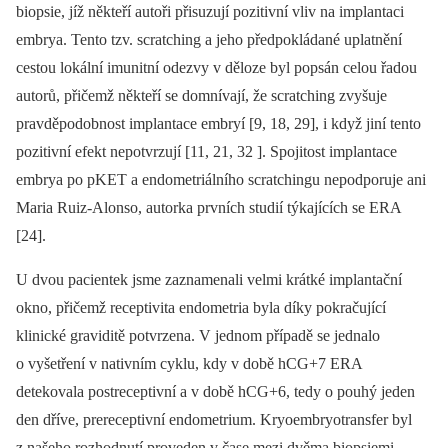
biopsie, jíž někteří autoři přisuzují pozitivní vliv na implantaci
embrya. Tento tzv. scratching a jeho předpokládané uplatnění
cestou lokální imunitní odezvy v děloze byl popsán celou řadou
autorů, přičemž někteří se domnívají, že scratching zvyšuje
pravděpodobnost implantace embryí [9, 18, 29], i když jiní tento
pozitivní efekt nepotvrzují [11, 21, 32 ]. Spojitost implantace
embrya po pKET a endometriálního scratchingu nepodporuje ani
Maria Ruiz-Alonso, autorka prvních studií týkajících se ERA
[24].
U dvou pacientek jsme zaznamenali velmi krátké implantační
okno, přičemž receptivita endometria byla díky pokračující
klinické graviditě potvrzena. V jednom případě se jednalo
o vyšetření v nativním cyklu, kdy v době hCG+7 ERA
detekovala postreceptivní a v době hCG+6, tedy o pouhý jeden
den dříve, prereceptivní endometrium. Kryoembryotransfer byl
z našeho rozhodnutí proveden v čase mezi dvěma biopsiemi,