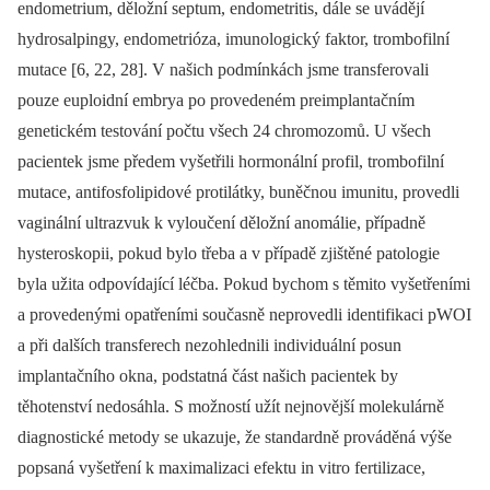
endometrium, děložní septum, endometritis, dále se uvádějí
hydrosalpingy, endometrióza, imunologický faktor, trombofilní
mutace [6, 22, 28]. V našich podmínkách jsme transferovali
pouze euploidní embrya po provedeném preimplantačním
genetickém testování počtu všech 24 chromozomů. U všech
pacientek jsme předem vyšetřili hormonální profil, trombofilní
mutace, antifosfolipidové protilátky, buněčnou imunitu, provedli
vaginální ultrazvuk k vyloučení děložní anomálie, případně
hysteroskopii, pokud bylo třeba a v případě zjištěné patologie
byla užita odpovídající léčba. Pokud bychom s těmito vyšetřeními
a provedenými opatřeními současně neprovedli identifikaci pWOI
a při dalších transferech nezohlednili individuální posun
implantačního okna, podstatná část našich pacientek by
těhotenství nedosáhla. S možností užít nejnovější molekulárně
diagnostické metody se ukazuje, že standardně prováděná výše
popsaná vyšetření k maximalizaci efektu in vitro fertilizace,