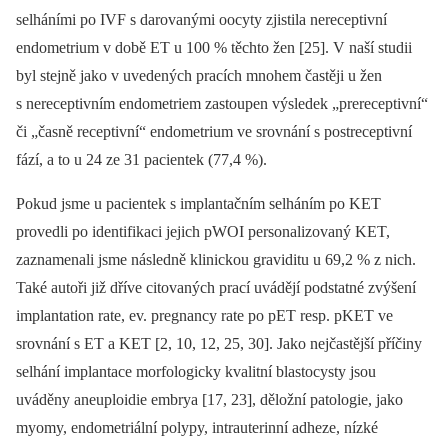
selháními po IVF s darovanými oocyty zjistila nereceptivní
endometrium v době ET u 100 % těchto žen [25]. V naší studii
byl stejně jako v uvedených pracích mnohem častěji u žen
s nereceptivním endometriem zastoupen výsledek „prereceptivní“
či „časně receptivní“ endometrium ve srovnání s postreceptivní
fází, a to u 24 ze 31 pacientek (77,4 %).
Pokud jsme u pacientek s implantačním selháním po KET
provedli po identifikaci jejich pWOI personalizovaný KET,
zaznamenali jsme následně klinickou graviditu u 69,2 % z nich.
Také autoři již dříve citovaných prací uvádějí podstatné zvýšení
implantation rate, ev. pregnancy rate po pET resp. pKET ve
srovnání s ET a KET [2, 10, 12, 25, 30]. Jako nejčastější příčiny
selhání implantace morfologicky kvalitní blastocysty jsou
uváděny aneuploidie embrya [17, 23], děložní patologie, jako
myomy, endometriální polypy, intrauterinní adheze, nízké