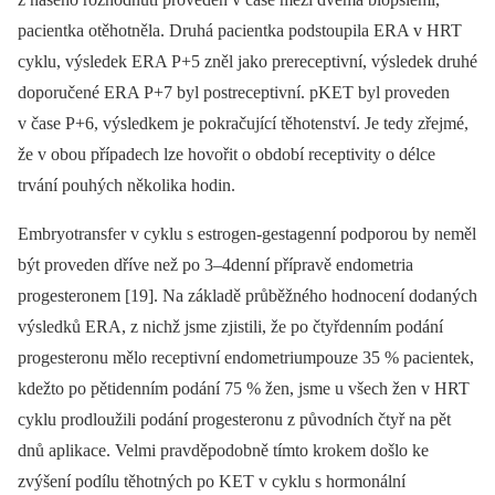
pacientka otěhotněla. Druhá pacientka podstoupila ERA v HRT
cyklu, výsledek ERA P+5 zněl jako prereceptivní, výsledek druhé
doporučené ERA P+7 byl postreceptivní. pKET byl proveden
v čase P+6, výsledkem je pokračující těhotenství. Je tedy zřejmé,
že v obou případech lze hovořit o období receptivity o délce
trvání pouhých několika hodin.
Embryotransfer v cyklu s estrogen-gestagenní podporou by neměl
být proveden dříve než po 3–4denní přípravě endometria
progesteronem [19]. Na základě průběžného hodnocení dodaných
výsledků ERA, z nichž jsme zjistili, že po čtyřdenním podání
progesteronu mělo receptivní endometriumpouze 35 % pacientek,
kdežto po pětidenním podání 75 % žen, jsme u všech žen v HRT
cyklu prodloužili podání progesteronu z původních čtyř na pět
dnů aplikace. Velmi pravděpodobně tímto krokem došlo ke
zvýšení podílu těhotných po KET v cyklu s hormonální