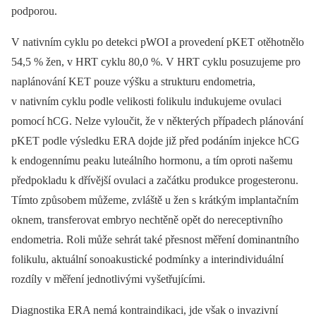
podporou.
V nativním cyklu po detekci pWOI a provedení pKET otěhotnělo
54,5 % žen, v HRT cyklu 80,0 %. V HRT cyklu posuzujeme pro
naplánování KET pouze výšku a strukturu endometria,
v nativním cyklu podle velikosti folikulu indukujeme ovulaci
pomocí hCG. Nelze vyloučit, že v některých případech plánování
pKET podle výsledku ERA dojde již před podáním injekce hCG
k endogennímu peaku luteálního hormonu, a tím oproti našemu
předpokladu k dřívější ovulaci a začátku produkce progesteronu.
Tímto způsobem můžeme, zvláště u žen s krátkým implantačním
oknem, transferovat embryo nechtěně opět do nereceptivního
endometria. Roli může sehrát také přesnost měření dominantního
folikulu, aktuální sonoakustické podmínky a interindividuální
rozdíly v měření jednotlivými vyšetřujícími.
Diagnostika ERA nemá kontraindikaci, jde však o invazivní