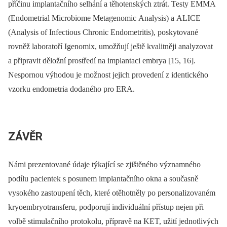
příčinu implantačního selhání a těhotenských ztrát. Testy EMMA
(Endometrial Microbiome Metagenomic Analysis) a ALICE
(Analysis of Infectious Chronic Endometritis), poskytované
rovněž laboratoří Igenomix, umožňují ještě kvalitněji analyzovat
a připravit děložní prostředí na implantaci embrya [15, 16].
Nespornou výhodou je možnost jejich provedení z identického
vzorku endometria dodaného pro ERA.
ZÁVĚR
Námi prezentované údaje týkající se zjištěného významného
podílu pacientek s posunem implantačního okna a současně
vysokého zastoupení těch, které otěhotněly po personalizovaném
kryoembryotransferu, podporují individuální přístup nejen při
volbě stimulačního protokolu, přípravě na KET, užití jednotlivých