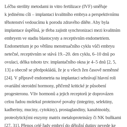
Léčba sterility metodami in vitro fertilizace (IVF) směřuje
k jedinému cíli –⁠ implantaci kvalitního embrya a perspektivnímu
těhotenství vedoucímu k porodu zdravého dítěte. Aby byla
implantace úspěšná, je třeba zajistit synchronizaci mezi kvalitním
embryem ve stadiu blastocysty a receptivním endometriem.
Endometrium je po většinu menstruačního cyklu vůči embryu
netečné, receptivním se stává 19.–20. den cyklu, 6–10 dnů po
ovulaci, délka tohoto tzv. implantačního okna je 4–5 dnů [2, 5,
13] a obecně se předpokládá, že je u všech žen časově neměnné
[24]. V přípravě endometria na implantaci sehrávají hlavní roli
ovariální steroidní hormony, přičemž kritické je působení
progesteronu. Vliv hormonů a jejich receptorů je doprovázen
celou řadou molekul proteinové povahy (integriny, selektiny,
kadheriny, muciny, cytokiny), prostaglandiny, kanabinoidy,
proteolytickými enzymy matrix metaloproteinázy či NK buňkami
[27, 31]. Přenos celé řady embryí do děložní dutiny nevede ke