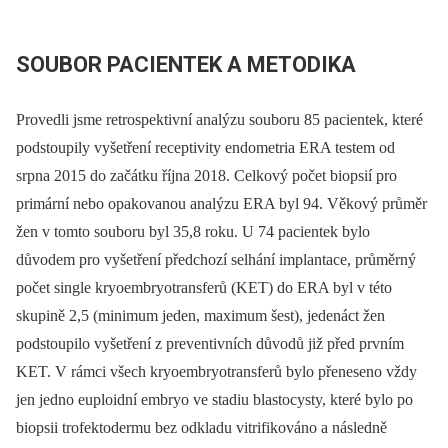
SOUBOR PACIENTEK A METODIKA
Provedli jsme retrospektivní analýzu souboru 85 pacientek, které
podstoupily vyšetření receptivity endometria ERA testem od
srpna 2015 do začátku října 2018. Celkový počet biopsií pro
primární nebo opakovanou analýzu ERA byl 94. Věkový průměr
žen v tomto souboru byl 35,8 roku. U 74 pacientek bylo
důvodem pro vyšetření předchozí selhání implantace, průměrný
počet single kryoembryotransferů (KET) do ERA byl v této
skupině 2,5 (minimum jeden, maximum šest), jedenáct žen
podstoupilo vyšetření z preventivních důvodů již před prvním
KET. V rámci všech kryoembryotransferů bylo přeneseno vždy
jen jedno euploidní embryo ve stadiu blastocysty, které bylo po
biopsii trofektodermu bez odkladu vitrifikováno a následně