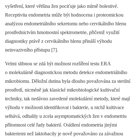
vyšetření, které většina žen pociťuje jako mírně bolestivé.
Receptivita endometria může být hodnocena i proteomickou
analýzou endometriálního sekretomu nebo cervikálního hlenu
prostřednictvím hmotnostní spektrometrie, přičemž využití
diagnostiky právě z cervikálního hlenu přináší výhodu
neinvazivního přístupu [7].
Velmi slibnou se zdá být možnost rozšíření testu ERA
o molekulárně diagnostickou metodu detekce endometriálního
mikrobiomu. Děložní dutina byla dlouho považována za sterilní
prostředí, nicméně jak klasické mikrobiologické kultivační
techniky, tak nedávno zavedené molekulární metody, které mají
výhodu v možnosti identifikovat i bakterie, u nichž kultivace
selhává, odhalily u zcela asymptomatických žen v endometriu
přítomnost celé řady bakterií. Osídlení endometria jinými
bakteriemi než laktobacily je nově považováno za závažnou