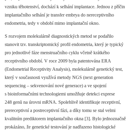
vzniku těhotenství, dochází k selhání implantace. Jednou z příčin
implantačního selhání je transfer embrya do nereceptivního
endometria, tedy v období mimo implantační okno.
S rozvojem molekulárně diagnostických metod se podařilo
stanovit tzv. transkriptomický profil endometria, který je typický
pro jednotlivé fáze menstruačního cyklu včetně krátkého
receptivního období. V roce 2009 byla patentována ERA
(Endometrial Receptivity Analysis), molekulárně genetický test,
který v současnosti využívá metody NGS (next generation
sequencing –⁠ sekvenování nové generace) a ve spojení
s bioinformačními technologiemi umožňuje detekci exprese
248 genů na úrovni mRNA. Spolehlivě identifikuje receptivní,
prereceptivní a postreceptivní fázi, a díky tomu se stal velmi
kvalitním prediktorem implantačního okna [3]. Bylo jednoznačně
prokázáno, že genetické testování je nadřazeno histologické