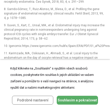
receptivity endometria. Čes Gynek, 2018, 83, 4, s. 291–299.
8. Garrido-Gómez, T., Ruiz-Alonso, M., Blesa, D., et al. Profiling the gene
signature of endometrial receptivity: clinical results. Fertil Steril, 2013, 99,
4, p. 1078–1085.
9. Guven, S., Kart, C., Unsal, MA., et al. Endometrial injury may increase the
clinical pregnancy rate in normoresponders undergoing long agonist
protocol ICSI cycles with single embryo transfer. Eur J Obstet Gynecol
Reprod Biol, 2014, 173, p. 58–62.
10. Igenomix.https://www.igenomix.com/hubfs/Spain/ERA/PDF/01_af%20Pre
11. Karimzade, MA., Oskouian, H., Ahmadi, S., et al. Local injury to the
endometrium on the day of oocyte retrieval has a negative impact on
implantation in assisted reproductive cycles: A randomized controlled trial.
Arch Gynecol Obstet, 2010, 281, p. 499–503.
Když kliknete na „Souhlasím“ s využitím všech souborů
12. Katzorke, N., Villela, F., Ruiz, M., Simón, C. Diagnosis of endometrial-
cookies, poskytnete tím souhlas k jejich ukládání ve vašem
factor infertility: 12. current approaches and new avenues for research.
zařízení a pomůže to s vaší navigací na stránce, s analýzou
Geburtshilfe Frauenheilkunde, 2016, 76, 6, S. 699–703.
využití dat a našimi marketingovými aktivitami.
13. Lessey, BA. Assessment of endometrial receptivity. Fertil Steril, 2010,
96, 3, p. 522–529.
Podrobné nastavení
Souhlasím a pokračovat
14. Mahajan, N. Endometrial receptivity array: Clinical application. J
Hum Reprod Sci., 2015, 8(3), p. 121–129.