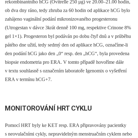
rekombinantního hCG (Ovitrelle 250 µg) ve 20.00–21.00 hodin,
ob dva dny ráno, tedy zhruba za 60 hodin od aplikace hCG bylo
zahájeno vaginální podání mikronizovaného progesteronu
(Utrogestan v dávce 3krát denně 100 mg, respektive Crinone 8%
gel 1×1). Progesteron byl podáván po dobu čtyř dnů a v průběhu
pátého dne užití, tedy sedmý den od aplikace hCG, označíme-li
den podání hCG jako den „0“ resp. den „hCG“, byla provedena
biopsie endometria pro ERA. V tomto případě hovoříme dále
v textu souhlasně s označením laboratoře Igenomix o vyšetření
ERA v termínu hCG+7.
MONITOROVÁNÍ HRT CYKLU
Pomocí HRT byly ke KET resp. ERA připravovány pacientky
s neovulačními cykly, nepravidelným menstruačním cyklem nebo