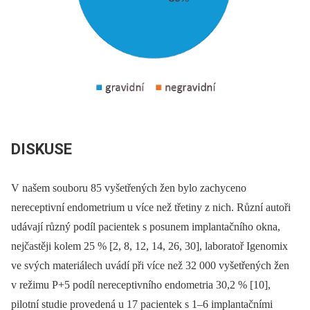
DISKUSE
V našem souboru 85 vyšetřených žen bylo zachyceno
nereceptivní endometrium u více než třetiny z nich. Různí autoři
udávají různý podíl pacientek s posunem implantačního okna,
nejčastěji kolem 25 % [2, 8, 12, 14, 26, 30], laboratoř Igenomix
ve svých materiálech uvádí při více než 32 000 vyšetřených žen
v režimu P+5 podíl nereceptivního endometria 30,2 % [10],
pilotní studie provedená u 17 pacientek s 1–6 implantačními