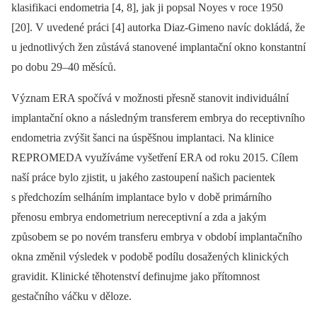
klasifikaci endometria [4, 8], jak ji popsal Noyes v roce 1950
[20]. V uvedené práci [4] autorka Diaz-Gimeno navíc dokládá, že
u jednotlivých žen zůstává stanovené implantační okno konstantní
po dobu 29–40 měsíců.
Význam ERA spočívá v možnosti přesně stanovit individuální
implantační okno a následným transferem embrya do receptivního
endometria zvýšit šanci na úspěšnou implantaci. Na klinice
REPROMEDA využíváme vyšetření ERA od roku 2015. Cílem
naší práce bylo zjistit, u jakého zastoupení našich pacientek
s předchozím selháním implantace bylo v době primárního
přenosu embrya endometrium nereceptivní a zda a jakým
způsobem se po novém transferu embrya v období implantačního
okna změnil výsledek v podobě podílu dosažených klinických
gravidit. Klinické těhotenství definujme jako přítomnost
gestačního váčku v děloze.