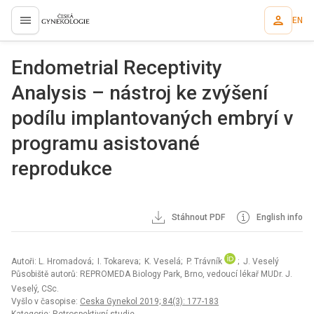
EN
proLékaře.cz
Endometrial Receptivity
Analysis – nástroj ke zvýšení
podílu implantovaných embryí v
programu asistované
reprodukce
Stáhnout PDF
English info
Autoři: L. Hromadová; I. Tokareva; K. Veselá; P. Trávník
; J. Veselý
Působiště autorů: REPROMEDA Biology Park, Brno, vedoucí lékař MUDr. J.
Veselý, CSc.
Vyšlo v časopise:
Ceska Gynekol 2019; 84(3): 177-183