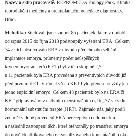
Název a sídlo pracoviště:
REPROMEDA Biology Park, Klinika
reprodukční medicíny a preimplantační genetické diagnostiky,
Brno.
Metodika:
Studovali jsme soubor 85 pacientek, které v období
od srpna 2015 do října 2018 podstoupily vyšetření ERA. Celkem
74 z nich absolvovalo ERA z důvodu předchozího selhání
implantace embrya, průměrný počet neúspěšných
kryoembryotransferů (KET) byl v této skupině 2,5,
u 11 pacientek byla ERA provedena z preventivních důvodů již
před prvním KET. V rámci všech KET bylo přeneseno vždy jen
jedno euploidní embryo. Celkem 48 pacientek bylo na ERA či
KET připravováno v nativním menstruačním cyklu, 37 v cyklu
hormonální substituční terapie (HRT). Zajímalo nás, jaký podíl
žen měl v době provedení ERA nereceptivní endometrium
a následně zastoupení těch, které otěhotněly po transferu embrya
do nově identifikovaného personalizovaného implantačního okna.