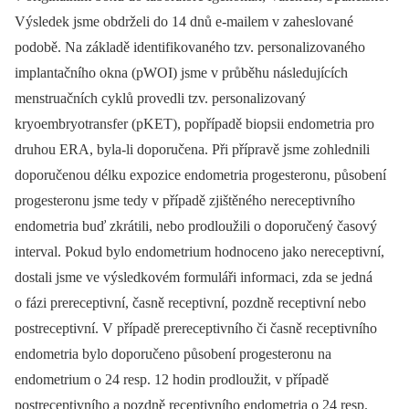
Výsledek jsme obdrželi do 14 dnů e-mailem v zaheslované
podobě. Na základě identifikovaného tzv. personalizovaného
implantačního okna (pWOI) jsme v průběhu následujících
menstruačních cyklů provedli tzv. personalizovaný
kryoembryotransfer (pKET), popřípadě biopsii endometria pro
druhou ERA, byla-li doporučena. Při přípravě jsme zohlednili
doporučenou délku expozice endometria progesteronu, působení
progesteronu jsme tedy v případě zjištěného nereceptivního
endometria buď zkrátili, nebo prodloužili o doporučený časový
interval. Pokud bylo endometrium hodnoceno jako nereceptivní,
dostali jsme ve výsledkovém formuláři informaci, zda se jedná
o fázi prereceptivní, časně receptivní, pozdně receptivní nebo
postreceptivní. V případě prereceptivního či časně receptivního
endometria bylo doporučeno působení progesteronu na
endometrium o 24 resp. 12 hodin prodloužit, v případě
postreceptivního a pozdně receptivního endometria o 24 resp.