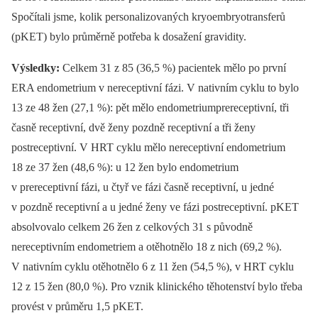
Spočítali jsme, kolik personalizovaných kryoembryotransferů
(pKET) bylo průměrně potřeba k dosažení gravidity.
Výsledky:
Celkem 31 z 85 (36,5 %) pacientek mělo po první
ERA endometrium v nereceptivní fázi. V nativním cyklu to bylo
13 ze 48 žen (27,1 %): pět mělo endometriumprereceptivní, tři
časně receptivní, dvě ženy pozdně receptivní a tři ženy
postreceptivní. V HRT cyklu mělo nereceptivní endometrium
18 ze 37 žen (48,6 %): u 12 žen bylo endometrium
v prereceptivní fázi, u čtyř ve fázi časně receptivní, u jedné
v pozdně receptivní a u jedné ženy ve fázi postreceptivní. pKET
absolvovalo celkem 26 žen z celkových 31 s původně
nereceptivním endometriem a otěhotnělo 18 z nich (69,2 %).
V nativním cyklu otěhotnělo 6 z 11 žen (54,5 %), v HRT cyklu
12 z 15 žen (80,0 %). Pro vznik klinického těhotenství bylo třeba
provést v průměru 1,5 pKET.