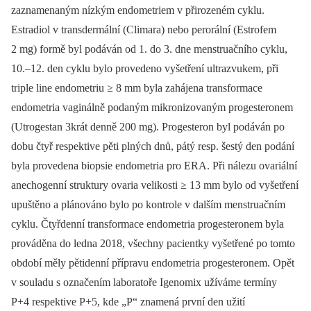
zaznamenaným nízkým endometriem v přirozeném cyklu.
Estradiol v transdermální (Climara) nebo perorální (Estrofem
2 mg) formě byl podáván od 1. do 3. dne menstruačního cyklu,
10.–12. den cyklu bylo provedeno vyšetření ultrazvukem, při
triple line endometriu ≥ 8 mm byla zahájena transformace
endometria vaginálně podaným mikronizovaným progesteronem
(Utrogestan 3krát denně 200 mg). Progesteron byl podáván po
dobu čtyř respektive pěti plných dnů, pátý resp. šestý den podání
byla provedena biopsie endometria pro ERA. Při nálezu ovariální
anechogenní struktury ovaria velikosti ≥ 13 mm bylo od vyšetření
upuštěno a plánováno bylo po kontrole v dalším menstruačním
cyklu. Čtyřdenní transformace endometria progesteronem byla
prováděna do ledna 2018, všechny pacientky vyšetřené po tomto
období měly pětidenní přípravu endometria progesteronem. Opět
v souladu s označením laboratoře Igenomix užíváme termíny
P+4 respektive P+5, kde „P“ znamená první den užití