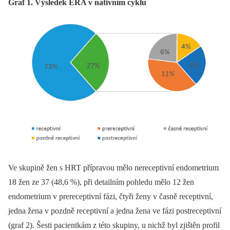
Graf 1. Výsledek ERA v nativním cyklu
Ve skupině žen s HRT přípravou mělo nereceptivní endometrium
18 žen ze 37 (48,6 %), při detailním pohledu mělo 12 žen
endometrium v prereceptivní fázi, čtyři ženy v časně receptivní,
jedna žena v pozdně receptivní a jedna žena ve fázi postreceptivní
(graf 2). Šesti pacientkám z této skupiny, u nichž byl zjištěn profil