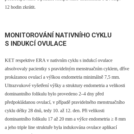
12 hodin zkrátit.
MONITOROVÁNÍ NATIVNÍHO CYKLU
S INDUKCÍ OVULACE
KET respektive ERA v nativním cyklu s indukcí ovulace
absolvovaly pacientky s pravidelným menstruačním cyklem, dříve
prokázanou ovulací a výškou endometria minimálně 7,5 mm.
Ultrazvukové vyšetření výšky a struktury endometria a velikosti
dominantního folikulu bylo provedeno 2–4 dny před
předpokládanou ovulací, v případě pravidelného menstruačního
cyklu délky 28 dnů, tedy 10. až 12. den. Při velikosti
dominantního folikulu 17 až 20 mm a výšce endometria ≥ 8 mm
a jeho triple line struktuře byla indukována ovulace aplikací