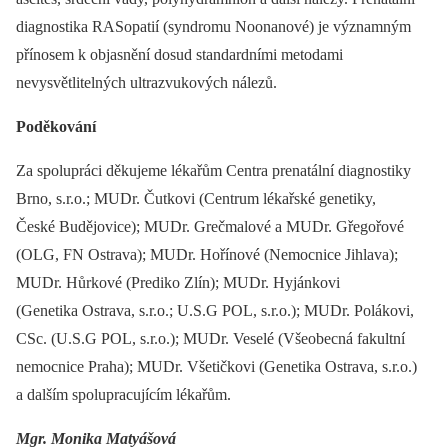
diagnostika RASopatií (syndromu Noonanové) je významným
přínosem k objasnění dosud standardními metodami
nevysvětlitelných ultrazvukových nálezů.
Poděkování
Za spolupráci děkujeme lékařům Centra prenatální diagnostiky
Brno, s.r.o.; MUDr. Čutkovi (Centrum lékařské genetiky,
České Budějovice); MUDr. Grečmalové a MUDr. Gřegořové
(OLG, FN Ostrava); MUDr. Hořínové (Nemocnice Jihlava);
MUDr. Hůrkové (Prediko Zlín); MUDr. Hyjánkovi
(Genetika Ostrava, s.r.o.; U.S.G POL, s.r.o.); MUDr. Polákovi,
CSc. (U.S.G POL, s.r.o.); MUDr. Veselé (Všeobecná fakultní
nemocnice Praha); MUDr. Všetičkovi (Genetika Ostrava, s.r.o.)
a dalším spolupracujícím lékařům.
Mgr. Monika Matyášová