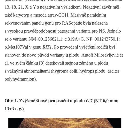
13, 18, 21, X a Y s negativním výsledkem. Negativní závěr měl
také karyotyp a metoda array-CGH. Masivně paralelním
sekvenováním panelu genů pro RASopatie byla nalezena
s vysokou pravděpodobností patogenní varianta pro NS. Jednalo
se o variantu NM_001256821.1: c.319A>G, NP_001243750.1:
p.Met107Val v genu
RIT1
. Po provedení vyšetření rodičů byl
stanoven de novo původ varianty u plodu. Autoři Milosavljević et
al. ve svém článku [8] detekovali stejnou záměnu u plodu
s vážnými abnormalitami (hygroma colli, hydrops plodu, ascites,
polyhydramnion).
Obr. 1. Zvýšené šíjové projasnění u plodu č. 7 (NT 6,0 mm;
13+3 t. g.)