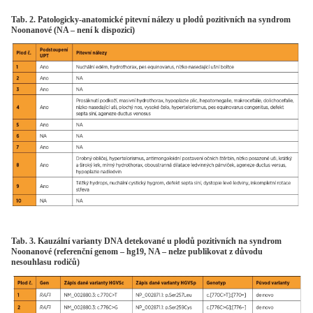
Tab. 2. Patologicky-anatomické pitevní nálezy u plodů pozitivních na syndrom
Noonanové (NA – není k dispozici)
Tab. 3. Kauzální varianty DNA detekované u plodů pozitivních na syndrom
Noonanové (referenční genom – hg19, NA – nelze publikovat z důvodu
nesouhlasu rodičů)