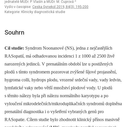
2
jednatelé MUDr. P. Vlašín a MUDr. M. Čuprová
Vyšlo v časopise:
Ceska Gynekol 2019; 84(3): 195-200
Kategorie: Klinicky diagnostická studie
Souhrn
Cíl studie:
Syndrom Noonanové (NS), jedna z nejčastějších
RASopatií, má odhadovanou incidenci 1 z 1000 až 2500 živě
narozených jedinců. V prenatálním období lze u postižených
plodů s tímto syndromem pozorovat zvýšené šíjové projasnění,
hygroma colli, hydrops plodu, vrozené srdeční vady, vady ledvin,
lymfatické vaky nebo větší množství plodové vody. U plodů
s těmito nálezy byla při nálezu normálního karyotypu a po
vyloučení mikrodelečních/mikroduplikačních syndromů doplněna
prenatální diagnostika i o vyšetření vybraných genů pro
RASopatie. Cílem studie bylo zhodnotit klinický přínos masivně