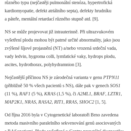
různého typu (nejčastěji pulmonální stenóza, hypertrofická
kardiomyopatie, defekt atriálního septa), defekty hrudníku
a páteře, mentální retardací různého stupně atd. [9].
NS se může projevovat již intrauterinně. Při ultrazvukovém
vyšetření plodu mohou být patrné určité abnormality, jako jsou
zvýšené šíjové projasnění (NT) a/nebo vrozená srdeční vada,
vady ledvin, hygroma colli, lymfatické vaky, hydrops plodu,
ascites, hydrothorax, polyhydramnion [3].
Nejčastější příčinou NS je zárodečná varianta v genu
PTPN11
(přibližně 50 % všech pacientů s NS), dále pak v genech
SOS1
(11 %),
RAF1
(5 %),
KRAS
(1,5 %), či
A2ML1
,
BRAF
,
LZTR1
,
MAP2K1
,
NRAS
,
RASA2
,
RIT1
,
RRAS
,
SHOC2
[1, 5].
Od října 2016 byla v Cytogenetické laboratoři Brno zavedena
metoda masivního paralelního sekvenování genů asociovaných