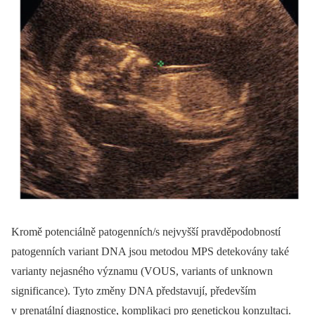
Kromě potenciálně patogenních/s nejvyšší pravděpodobností
patogenních variant DNA jsou metodou MPS detekovány také
varianty nejasného významu (VOUS, variants of unknown
significance). Tyto změny DNA představují, především
v prenatální diagnostice, komplikaci pro genetickou konzultaci.