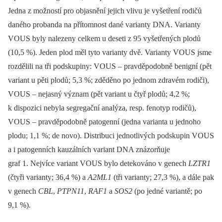
Jedna z možností pro objasnění jejich vlivu je vyšetření rodičů
daného probanda na přítomnost dané varianty DNA. Varianty
VOUS byly nalezeny celkem u deseti z 95 vyšetřených plodů
(10,5 %). Jeden plod měl tyto varianty dvě. Varianty VOUS jsme
rozdělili na tři podskupiny: VOUS –⁠ pravděpodobně benigní (pět
variant u pěti plodů; 5,3 %; zděděno po jednom zdravém rodiči),
VOUS –⁠ nejasný význam (pět variant u čtyř plodů; 4,2 %;
k dispozici nebyla segregační analýza, resp. fenotyp rodičů),
VOUS –⁠ pravděpodobně patogenní (jedna varianta u jednoho
plodu; 1,1 %; de novo). Distribuci jednotlivých podskupin VOUS
a i patogenních kauzálních variant DNA znázorňuje
graf 1. Nejvíce variant VOUS bylo detekováno v genech
LZTR1
(čtyři varianty; 36,4 %) a
A2ML1
(tři varianty; 27,3 %), a dále pak
v genech
CBL
,
PTPN11
,
RAF1
a
SOS2
(po jedné variantě; po
9,1 %).