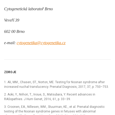
Cytogenetická laboratoř Brno
Veveří 39
602 00 Brno
e-mail:
cytogenetika@cytogenetika.cz
ZDROJE
1. Ali, MM., Chasen, ST., Norton, ME. Testing for Noonan syndrome after
increased nuchal translucency. Prenatal Diagnosis, 2017, 37, p. 750–753.
2. Aoki, Y., Niihori, T., Inoue, S., Matsubara, Y. Recent advances in
RASopathies. J Hum Genet, 2016, 61, p. 33–39.
3. Croonen, EA., Nillesen, WM., Stuurman, KE., et al. Prenatal diagnostic
testing of the Noonan syndrome genes in fetuses with abnormal