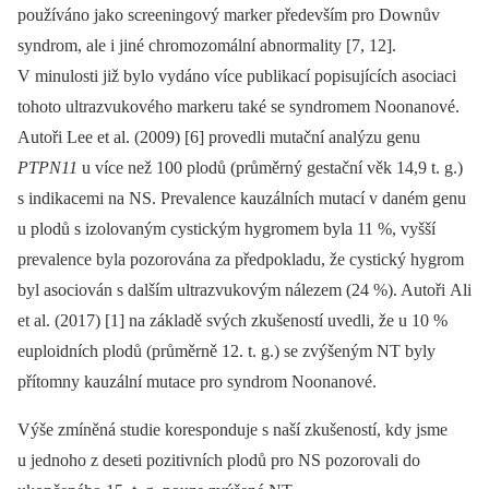
používáno jako screeningový marker především pro Downův
syndrom, ale i jiné chromozomální abnormality [7, 12].
V minulosti již bylo vydáno více publikací popisujících asociaci
tohoto ultrazvukového markeru také se syndromem Noonanové.
Autoři Lee et al. (2009) [6] provedli mutační analýzu genu
PTPN11
u více než 100 plodů (průměrný gestační věk 14,9 t. g.)
s indikacemi na NS. Prevalence kauzálních mutací v daném genu
u plodů s izolovaným cystickým hygromem byla 11 %, vyšší
prevalence byla pozorována za předpokladu, že cystický hygrom
byl asociován s dalším ultrazvukovým nálezem (24 %). Autoři Ali
et al. (2017) [1] na základě svých zkušeností uvedli, že u 10 %
euploidních plodů (průměrně 12. t. g.) se zvýšeným NT byly
přítomny kauzální mutace pro syndrom Noonanové.
Výše zmíněná studie koresponduje s naší zkušeností, kdy jsme
u jednoho z deseti pozitivních plodů pro NS pozorovali do