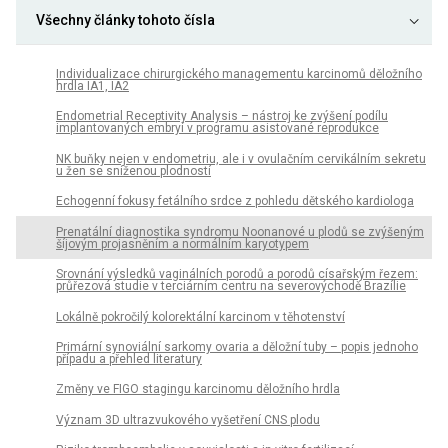
Všechny články tohoto čísla
Individualizace chirurgického managementu karcinomů děložního
hrdla IA1, IA2
Endometrial Receptivity Analysis – nástroj ke zvýšení podílu
implantovaných embryí v programu asistované reprodukce
NK buňky nejen v endometriu, ale i v ovulačním cervikálním sekretu
u žen se sníženou plodností
Echogenní fokusy fetálního srdce z pohledu dětského kardiologa
Prenatální diagnostika syndromu Noonanové u plodů se zvýšeným
šíjovým projasněním a normálním karyotypem
Srovnání výsledků vaginálních porodů a porodů císařským řezem:
průřezová studie v terciárním centru na severovýchodě Brazílie
Lokálně pokročilý kolorektální karcinom v těhotenství
Primární synoviální sarkomy ovaria a děložní tuby – popis jednoho
případu a přehled literatury
Změny ve FIGO stagingu karcinomu děložního hrdla
Význam 3D ultrazvukového vyšetření CNS plodu