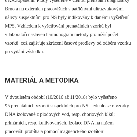
s RASopatiemi. Plody vyšetřené v Centru prenatální diagnostiky
Brno a na externích pracovištích s patřičnými ultrazvukovými
nálezy suspektními pro NS byly indikovány k danému vyšetření
MPS. Vzhledem k vyšetřování prenatálních vzorků byl
v laboratoři nastaven harmonogram metody pro nižší počet
vzorků, což zajišťuje zkrácení časové prodlevy od odběru vzorku
po vydání výsledku.
MATERIÁL A METODIKA
V dvouletém období (10/2016 až 11/2018) bylo vyšetřeno
95 prenatálních vzorků suspektních pro NS. Jednalo se o vzorky
DNA izolované z plodových vod, resp. choriových klků;
primárních, resp. kultivovaných. Izolace DNA na našem
pracovišti probíhala pomocí magnetického izolátoru