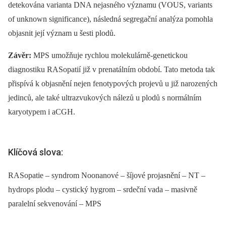
detekována varianta DNA nejasného významu (VOUS, variants
of unknown significance), následná segregační analýza pomohla
objasnit její význam u šesti plodů.
Závěr:
MPS umožňuje rychlou molekulárně-genetickou
diagnostiku RASopatií již v prenatálním období. Tato metoda tak
přispívá k objasnění nejen fenotypových projevů u již narozených
jedinců, ale také ultrazvukových nálezů u plodů s normálním
karyotypem i aCGH.
Klíčová slova:
RASopatie – syndrom Noonanové – šíjové projasnění – NT –
hydrops plodu – cystický hygrom – srdeční vada – masivně
paralelní sekvenování – MPS