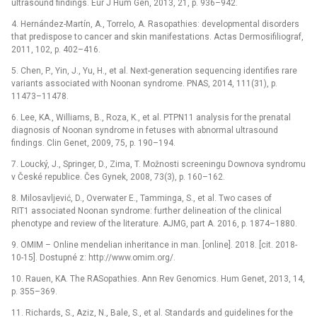
ultrasound findings. Eur J Hum Gen, 2013, 21, p. 936–942.
4. Hernández-Martín, A., Torrelo, A. Rasopathies: developmental disorders
that predispose to cancer and skin manifestations. Actas Dermosifiliograf,
2011, 102, p. 402–416.
5. Chen, P., Yin, J., Yu, H., et al. Next-generation sequencing identifies rare
variants associated with Noonan syndrome. PNAS, 2014, 111(31), p.
11473–11478.
6. Lee, KA., Williams, B., Roza, K., et al. PTPN11 analysis for the prenatal
diagnosis of Noonan syndrome in fetuses with abnormal ultrasound
findings. Clin Genet, 2009, 75, p. 190–194.
7. Loucký, J., Springer, D., Zima, T. Možnosti screeningu Downova syndromu
v České republice. Čes Gynek, 2008, 73(3), p. 160–162.
8. Milosavljević, D., Overwater E., Tamminga, S., et al. Two cases of
RIT1 associated Noonan syndrome: further delineation of the clinical
phenotype and review of the literature. AJMG, part A. 2016, p. 1874–1880.
9. OMIM –⁠ Online mendelian inheritance in man. [online]. 2018. [cit. 2018-
10-15]. Dostupné z: http://www.omim.org/.
10. Rauen, KA. The RASopathies. Ann Rev Genomics. Hum Genet, 2013, 14,
p. 355–369.
11. Richards, S., Aziz, N., Bale, S., et al. Standards and guidelines for the