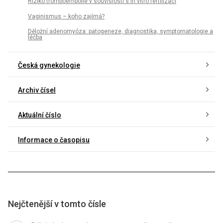
Riziko tromboembolie v souvislosti s in vitro fertilizací
Vaginismus – koho zajímá?
Děložní adenomyóza: patogeneze, diagnostika, symptomatologie a
léčba
Česká gynekologie
Archiv čísel
Aktuální číslo
Informace o časopisu
Nejčtenější v tomto čísle