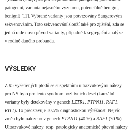
patogenní, varianta nejasného významu, potenciálně benigní,
benigní) [11]. Vybrané varianty jsou potvrzovány Sangerovým
sekvenováním. Toto sekvenování slouží také pro zjištění, zda se
jedná o de novo původ varianty, případně k segregační analýze
v rodině daného probanda.
VÝSLEDKY
Z 95 vyšetřených plodů se suspektními ultrazvukovými nálezy
pro NS bylo pro tento syndrom pozitivních deset (kauzální
varianty byly detekovány v genech
LZTR1
,
PTPN11
,
RAF1
,
RIT1
). To představuje 10,5% diagnostickou výtěžnost. Nejvíc
změn bylo nalezeno v genech
PTPN11
(40 %) a
RAF1
(30 %).
Ultrazvukové nálezy, resp. patologicky anatomické pitevní nálezy