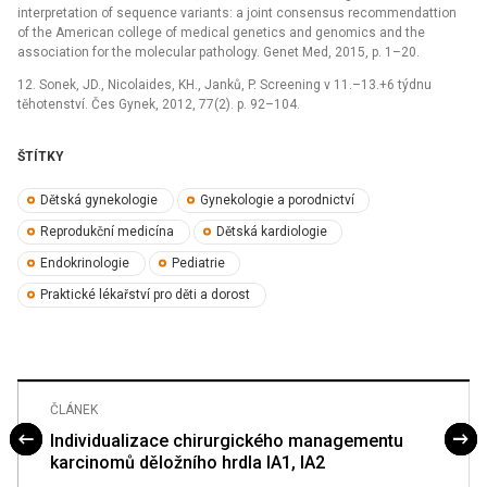
interpretation of sequence variants: a joint consensus recommendattion
of the American college of medical genetics and genomics and the
association for the molecular pathology. Genet Med, 2015, p. 1–20.
12. Sonek, JD., Nicolaides, KH., Janků, P. Screening v 11.–13.+6 týdnu
těhotenství. Čes Gynek, 2012, 77(2). p. 92–104.
ŠTÍTKY
Dětská gynekologie
Gynekologie a porodnictví
Reprodukční medicína
Dětská kardiologie
Endokrinologie
Pediatrie
Praktické lékařství pro děti a dorost
ČLÁNEK
Individualizace chirurgického managementu
karcinomů děložního hrdla IA1, IA2