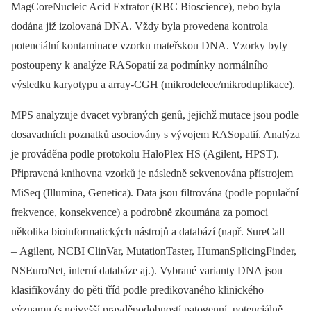
MagCoreNucleic Acid Extrator (RBC Bioscience), nebo byla
dodána již izolovaná DNA. Vždy byla provedena kontrola
potenciální kontaminace vzorku mateřskou DNA. Vzorky byly
postoupeny k analýze RASopatií za podmínky normálního
výsledku karyotypu a array-CGH (mikrodelece/mikroduplikace).
MPS analyzuje dvacet vybraných genů, jejichž mutace jsou podle
dosavadních poznatků asociovány s vývojem RASopatií. Analýza
je prováděna podle protokolu HaloPlex HS (Agilent, HPST).
Připravená knihovna vzorků je následně sekvenována přístrojem
MiSeq (Illumina, Genetica). Data jsou filtrována (podle populační
frekvence, konsekvence) a podrobně zkoumána za pomoci
několika bioinformatických nástrojů a databází (např. SureCall
–⁠ Agilent, NCBI ClinVar, MutationTaster, HumanSplicingFinder,
NSEuroNet, interní databáze aj.). Vybrané varianty DNA jsou
klasifikovány do pěti tříd podle predikovaného klinického
významu (s nejvyšší pravděpodobností patogenní, potenciálně