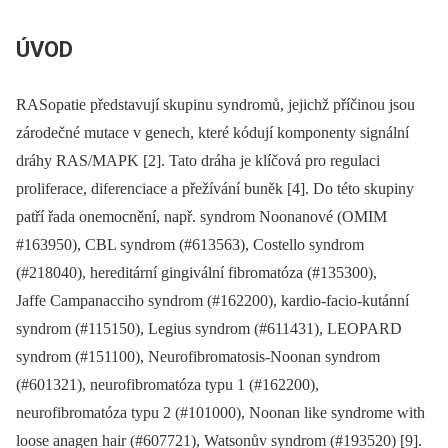
ÚVOD
RASopatie představují skupinu syndromů, jejichž příčinou jsou
zárodečné mutace v genech, které kódují komponenty signální
dráhy RAS/MAPK [2]. Tato dráha je klíčová pro regulaci
proliferace, diferenciace a přežívání buněk [4]. Do této skupiny
patří řada onemocnění, např. syndrom Noonanové (OMIM
#163950), CBL syndrom (#613563), Costello syndrom
(#218040), hereditární gingivální fibromatóza (#135300),
Jaffe Campanacciho syndrom (#162200), kardio-facio-kutánní
syndrom (#115150), Legius syndrom (#611431), LEOPARD
syndrom (#151100), Neurofibromatosis-Noonan syndrom
(#601321), neurofibromatóza typu 1 (#162200),
neurofibromatóza typu 2 (#101000), Noonan like syndrome with
loose anagen hair (#607721), Watsonův syndrom (#193520) [9].