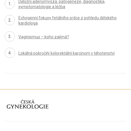
Děložní adenomyóza: patogeneze, diagnostika,
symptomatologie a léčba
Echogenní fokusy fetálního srdce z pohledu dětského
kardiologa
Vaginismus – koho zajímá?
Lokálně pokročilý kolorektální karcinom v těhotenství
proLékaře.cz