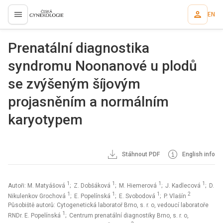
EN
proLékaře.cz
Prenatální diagnostika
syndromu Noonanové u plodů
se zvýšeným šíjovým
projasněním a normálním
karyotypem
Stáhnout PDF
English info
1
1
1
1
Autoři: M. Matyášová
; Z. Dobšáková
; M. Hiemerová
; J. Kadlecová
; D.
1
1
1
2
Nikulenkov Grochová
; E. Popelínská
; E. Svobodová
; P. Vlašín
Působiště autorů: Cytogenetická laboratoř Brno, s. r. o, vedoucí laboratoře
1
RNDr. E. Popelínská
; Centrum prenatální diagnostiky Brno, s. r. o,