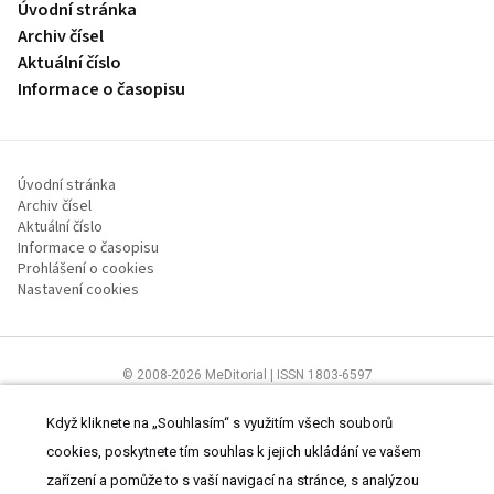
Úvodní stránka
Archiv čísel
Aktuální číslo
Informace o časopisu
Úvodní stránka
Archiv čísel
Aktuální číslo
Informace o časopisu
Prohlášení o cookies
Nastavení cookies
© 2008-2026 MeDitorial | ISSN 1803-6597
Stránky proLékaře.cz jsou určeny výhradně odborníkům ve
zdravotnictví.
Čtěte prohlášení
a
Zásady zpracování osobních údajů
.
Když kliknete na „Souhlasím“ s využitím všech souborů
cookies, poskytnete tím souhlas k jejich ukládání ve vašem
zařízení a pomůže to s vaší navigací na stránce, s analýzou