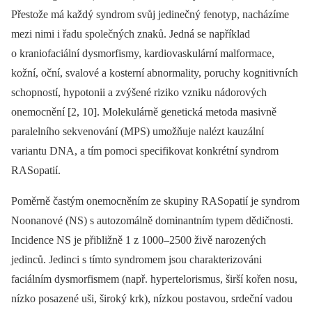
Přestože má každý syndrom svůj jedinečný fenotyp, nacházíme
mezi nimi i řadu společných znaků. Jedná se například
o kraniofaciální dysmorfismy, kardiovaskulární malformace,
kožní, oční, svalové a kosterní abnormality, poruchy kognitivních
schopností, hypotonii a zvýšené riziko vzniku nádorových
onemocnění [2, 10]. Molekulárně genetická metoda masivně
paralelního sekvenování (MPS) umožňuje nalézt kauzální
variantu DNA, a tím pomoci specifikovat konkrétní syndrom
RASopatií.
Poměrně častým onemocněním ze skupiny RASopatií je syndrom
Noonanové (NS) s autozomálně dominantním typem dědičnosti.
Incidence NS je přibližně 1 z 1000–2500 živě narozených
jedinců. Jedinci s tímto syndromem jsou charakterizováni
faciálním dysmorfismem (např. hypertelorismus, širší kořen nosu,
nízko posazené uši, široký krk), nízkou postavou, srdeční vadou