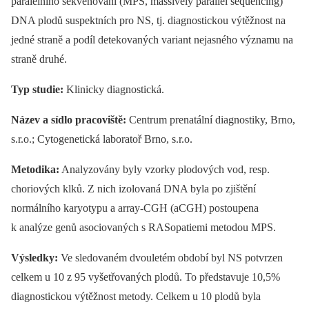
paralelního sekvenování (MPS, massively parallel sequencing)
DNA plodů suspektních pro NS, tj. diagnostickou výtěžnost na
jedné straně a podíl detekovaných variant nejasného významu na
straně druhé.
Typ studie:
Klinicky diagnostická.
Název a sídlo pracoviště:
Centrum prenatální diagnostiky, Brno,
s.r.o.; Cytogenetická laboratoř Brno, s.r.o.
Metodika:
Analyzovány byly vzorky plodových vod, resp.
choriových klků. Z nich izolovaná DNA byla po zjištění
normálního karyotypu a array-CGH (aCGH) postoupena
k analýze genů asociovaných s RASopatiemi metodou MPS.
Výsledky:
Ve sledovaném dvouletém období byl NS potvrzen
celkem u 10 z 95 vyšetřovaných plodů. To představuje 10,5%
diagnostickou výtěžnost metody. Celkem u 10 plodů byla