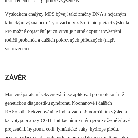
ukončeného 15. t. g. pouze zvýšené NT.
Výsledkem analýzy MPS bývají také změny DNA s nejasným
klinickým významem. Tyto varianty ztěžují interpretaci výsledku.
Pro možné objasnění jejich vlivu je nutné doplnit i vyšetření
rodičů probanda a dalších pokrevných příbuzných (např.
sourozenců).
ZÁVĚR
Masivně paralelní sekvenování lze aplikovat pro molekulárně-
genetickou diagnostiku syndromu Noonanové i dalších
RASopatií. Sekvenování je indikováno při normálním výsledku
karyotypu a array-CGH. Indikačními kritérii jsou zvýšené šíjové
projasnění, hygroma colli, lymfatické vaky, hydrops plodu,
ascites, srdeční vady, polyhydramnion a další nálezy. Prenatální