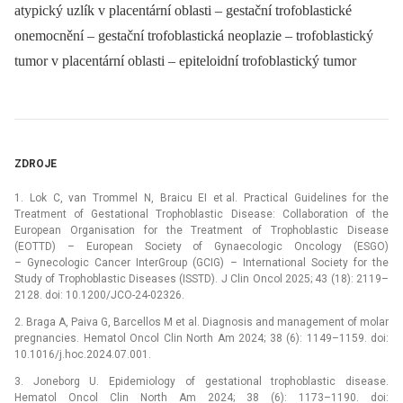
atypický uzlík v placentární oblasti – gestační trofoblastické
onemocnění – gestační trofoblastická neoplazie – trofoblastický
tumor v placentární oblasti – epiteloidní trofoblastický tumor
ZDROJE
1. Lok C, van Trommel N, Braicu EI et al. Practical Guidelines for the
Treatment of Gestational Trophoblastic Disease: Collaboration of the
European Organisation for the Treatment of Trophoblastic Disease
(EOTTD) –⁠ European Society of Gynaecologic Oncology (ESGO)
–⁠ Gynecologic Cancer InterGroup (GCIG) –⁠ International Society for the
Study of Trophoblastic Diseases (ISSTD). J Clin Oncol 2025; 43 (18): 2119–
2128. doi: 10.1200/JCO-24-02326.
2. Braga A, Paiva G, Barcellos M et al. Diagnosis and management of molar
pregnancies. Hematol Oncol Clin North Am 2024; 38 (6): 1149–1159. doi:
10.1016/j.hoc.2024.07.001.
3. Joneborg U. Epidemiology of gestational trophoblastic disease.
Hematol Oncol Clin North Am 2024; 38 (6): 1173–1190. doi: