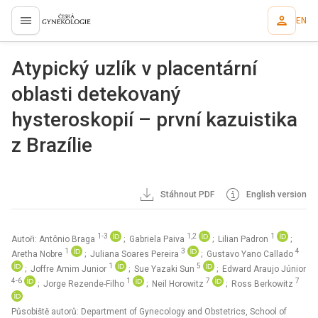
EN
proLékaře.cz
Atypický uzlík v placentární
oblasti detekovaný
hysteroskopií – první kazuistika
z Brazílie
Stáhnout PDF
English version
1-3
1,2
1
Autoři: Antônio Braga
; Gabriela Paiva
; Lilian Padron
;
1
3
4
Aretha Nobre
; Juliana Soares Pereira
; Gustavo Yano Callado
1
5
; Joffre Amim Junior
; Sue Yazaki Sun
; Edward Araujo Júnior
4-6
1
7
7
; Jorge Rezende-Filho
; Neil Horowitz
; Ross Berkowitz
Působiště autorů: Department of Gynecology and Obstetrics, School of