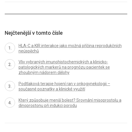
Nejčtenější v tomto čísle
HLA-C a KIR interakce jako možná příčina reprodukčních
neúspěchů
Vliv vybraných imunohistochemických a klinicko-
patologických markerů na prognózu pacientek se
zhoubným nádorem dělohy
Podtlaková terapie hojení ran v onkogynekologii –
současné poznatky a klinické využití
Který způsobuje menší bolest? Srovnání misoprostolu a
dinoprostonu při indukci porodu