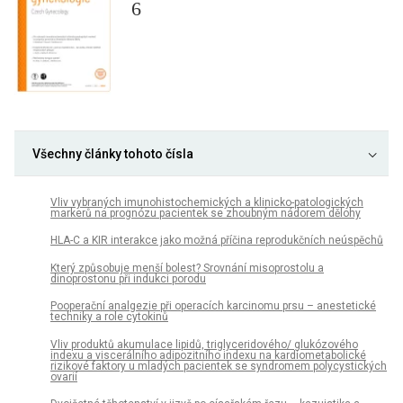
6
Všechny články tohoto čísla
Vliv vybraných imunohistochemických a klinicko-patologických
markerů na prognózu pacientek se zhoubným nádorem dělohy
HLA-C a KIR interakce jako možná příčina reprodukčních neúspěchů
Který způsobuje menší bolest? Srovnání misoprostolu a
dinoprostonu při indukci porodu
Pooperační analgezie při operacích karcinomu prsu – anestetické
techniky a role cytokinů
Vliv produktů akumulace lipidů, triglyceridového/ glukózového
indexu a viscerálního adipozitního indexu na kardiometabolické
rizikové faktory u mladých pacientek se syndromem polycystických
ovarií