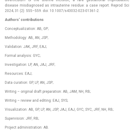
disease misdiagnosed as intrauterine residue: a case report. Reprod Sci
2024; 31 (2): 555–559. doi: 10.1007/s43032-023-01361-2.
Authors’ contributions
Conceptualization: AB, GP;
Methodology: AB, AN, JSP;
Validation: JAK, JRF, EAJ;
Formal analysis: GYC;
Investigation: LP, AN, JAJ, JRF;
Resources: EAJ;
Data curation: GP, LP, AN, JSP;
Writing –⁠ original draft preparation: AB, JAM, NH, RB;
Writing –⁠ review and editing: EAJ, SYS;
Visualization: AB, GP, LP, AN, JSP, JAJ, EAJ, GYC, SYC, JRF, NH, RB;
Supervision: JRF, RB;
Project administration: AB.