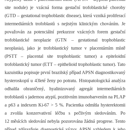
site nodule) je vzácná forma gestační trofoblastické choroby
(GTD –⁠ gestational trophoblastic disease), která vzniká proliferací
intermediárních trofoblastů s nejistým klinickým chováním. Je
považován za potenciální prekurzor vzácných forem gestační
trofoblastické neoplazie (GTN –⁠ gestational trophoblastic
neoplasia), jako je trofoblastický tumor v placentárním místě
(PSTT –⁠ placental site trophoblastic tumor) a epiteloidní
trofoblastický tumor (ETT –⁠ epithelioid trophoblastic tumor). Tato
kazuistika popisuje první brazilský případ APSN diagnostikovaný
hysteroskopií u 43leté ženy po potratu. Histopatologická analýza
odhalila ohraničený, hyalinizovaný agregát intermediárních
trofoblastů s jadernou atypií, pozitivním imunobarvením na PLAP
a p63 a indexem Ki-67 > 5 %. Pacientka odmítla hysterektomii
a zvolila konzervativní léčbu s pečlivým sledováním. Po
12 měsících sledování nebyla pozorována žádná progrese. Tento
případ zdůrazňuje diagnostické výzvy APSN vzhledem k jeho