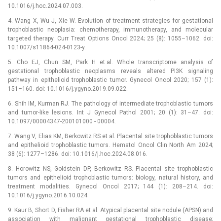
10.1016/j.hoc.2024.07.003.
4. Wang X, Wu J, Xie W. Evolution of treatment strategies for gestational
trophoblastic neoplasia: chemotherapy, immunotherapy, and molecular
targeted therapy. Curr Treat Options Oncol 2024; 25 (8): 1055–1062. doi:
10.1007/s11864-024-0123-y.
5. Cho EJ, Chun SM, Park H et al. Whole transcriptome analysis of
gestational trophoblastic neoplasms reveals altered PI3K signaling
pathway in epithelioid trophoblastic tumor. Gynecol Oncol 2020; 157 (1):
151–160. doi: 10.1016/j.ygyno.2019.09.022.
6. Shih IM, Kurman RJ. The pathology of intermediate trophoblastic tumors
and tumor-like lesions. Int J Gynecol Pathol 2001; 20 (1): 31–47. doi:
10.1097/00004347-200101000 -⁠ 00004.
7. Wang V, Elias KM, Berkowitz RS et al. Placental site trophoblastic tumors
and epithelioid trophoblastic tumors. Hematol Oncol Clin North Am 2024;
38 (6): 1277–1286. doi: 10.1016/j.hoc.2024.08.016.
8. Horowitz NS, Goldstein DP, Berkowitz RS. Placental site trophoblastic
tumors and epithelioid trophoblastic tumors: biology, natural history, and
treatment modalities. Gynecol Oncol 2017; 144 (1): 208–214. doi:
10.1016/j.ygyno.2016.10.024.
9. Kaur B, Short D, Fisher RA et al. Atypical placental site nodule (APSN) and
association with malignant gestational trophoblastic disease;