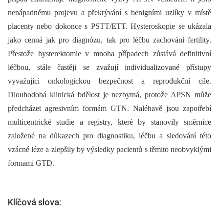
nenápadnému projevu a překrývání s benigními uzlíky v místě
placenty nebo dokonce s PSTT/ETT. Hysteroskopie se ukázala
jako cenná jak pro diagnózu, tak pro léčbu zachování fertility.
Přestože hysterektomie v mnoha případech zůstává definitivní
léčbou, stále častěji se zvažují individualizované přístupy
vyvažující onkologickou bezpečnost a reprodukční cíle.
Dlouhodobá klinická bdělost je nezbytná, protože APSN může
předcházet agresivním formám GTN. Naléhavě jsou zapotřebí
multicentrické studie a registry, které by stanovily směrnice
založené na důkazech pro diagnostiku, léčbu a sledování této
vzácné léze a zlepšily by výsledky pacientů s těmito neobvyklými
formami GTD.
Klíčová slova: