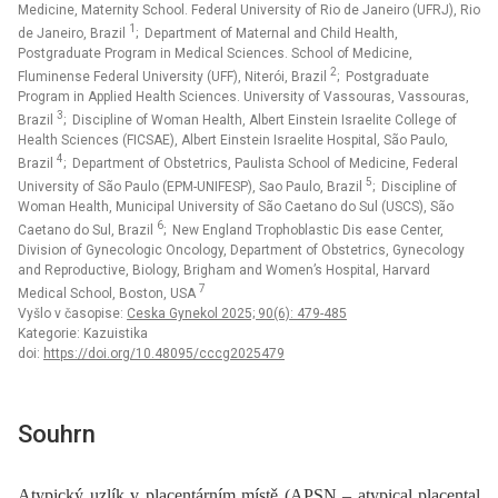
Medicine, Maternity School. Federal University of Rio de Janeiro (UFRJ), Rio
1
de Janeiro, Brazil
; Department of Maternal and Child Health,
Postgraduate Program in Medical Sciences. School of Medicine,
2
Fluminense Federal University (UFF), Niterói, Brazil
; Postgraduate
Program in Applied Health Sciences. University of Vassouras, Vassouras,
3
Brazil
; Discipline of Woman Health, Albert Einstein Israelite College of
Health Sciences (FICSAE), Albert Einstein Israelite Hospital, São Paulo,
4
Brazil
; Department of Obstetrics, Paulista School of Medicine, Federal
5
University of São Paulo (EPM-UNIFESP), Sao Paulo, Brazil
; Discipline of
Woman Health, Municipal University of São Caetano do Sul (USCS), São
6
Caetano do Sul, Brazil
; New England Trophoblastic Dis ease Center,
Division of Gynecologic Oncology, Department of Obstetrics, Gynecology
and Reproductive, Biology, Brigham and Women’s Hospital, Harvard
7
Medical School, Boston, USA
Vyšlo v časopise:
Ceska Gynekol 2025; 90(6): 479-485
Kategorie: Kazuistika
doi:
https://doi.org/10.48095/cccg2025479
Souhrn
Atypický uzlík v placentárním místě (APSN –⁠ atypical placental