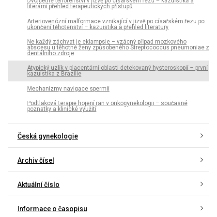
Dvojčetné těhotenství v jizvě po císařském řezu – kazuistika a
literární přehled terapeutických přístupů
Arteriovenózní malformace vznikající v jizvě po císařském řezu po
ukončení těhotenství – kazuistika a přehled literatury
Ne každý záchvat je eklampsie – vzácný případ mozkového
abscesu u těhotné ženy způsobeného Streptococcus pneumoniae z
dentálního zdroje
Atypický uzlík v placentární oblasti detekovaný hysteroskopií – první
kazuistika z Brazílie
Mechanizmy navigace spermií
Podtlaková terapie hojení ran v onkogynekologii – současné
poznatky a klinické využití
Česká gynekologie
Archiv čísel
Aktuální číslo
Informace o časopisu