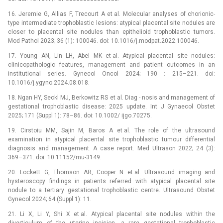
16. Jeremie G, Allias F, Trecourt A et al. Molecular analyses of chorionic-
type intermediate trophoblastic lesions: atypical placental site nodules are
closer to placental site nodules than epithelioid trophoblastic tumors.
Mod Pathol 2023; 36 (1): 100046. doi: 10.1016/j.modpat.2022.100046.
17. Young AN, Lin LH, Abel MK et al. Atypical placental site nodules:
clinicopathologic features, management and patient outcomes in an
institutional series. Gynecol Oncol 2024; 190 : 215–221. doi:
10.1016/j.ygyno.2024.08.018.
18. Ngan HY, Seckl MJ, Berkowitz RS et al. Diag -⁠ nosis and management of
gestational trophoblastic disease: 2025 update. Int J Gynaecol Obstet
2025; 171 (Suppl 1): 78–86. doi: 10.1002/ ijgo.70275.
19. Cirstoiu MM, Sajin M, Baros A et al. The role of the ultrasound
examination in atypical placental site trophoblastic tumour differential
diagnosis and management. A case report. Med Ultrason 2022; 24 (3):
369–371. doi: 10.11152/mu-3149.
20. Lockett G, Thomson AR, Cooper N et al. Ultrasound imaging and
hysteroscopy findings in patients referred with atypical placental site
nodule to a tertiary gestational trophoblastic centre. Ultrasound Obstet
Gynecol 2024; 64 (Suppl 1): 11.
21. Li X, Li Y, Shi X et al. Atypical placental site nodules within the
diverticulum of the uterine incision, a rare gestational trophoblastic