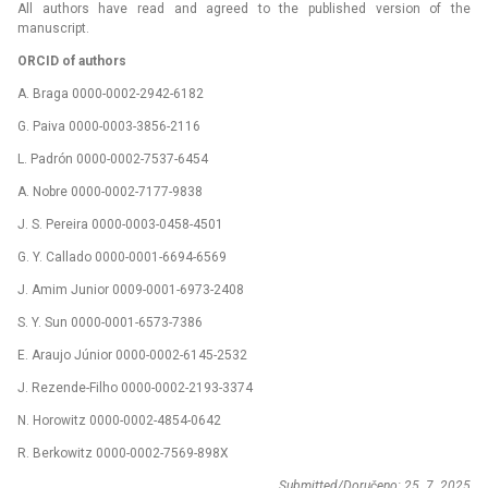
All authors have read and agreed to the published version of the
manuscript.
ORCID of authors
A. Braga 0000-0002-2942-6182
G. Paiva 0000-0003-3856-2116
L. Padrón 0000-0002-7537-6454
A. Nobre 0000-0002-7177-9838
J. S. Pereira 0000-0003-0458-4501
G. Y. Callado 0000-0001-6694-6569
J. Amim Junior 0009-0001-6973-2408
S. Y. Sun 0000-0001-6573-7386
E. Araujo Júnior 0000-0002-6145-2532
J. Rezende-Filho 0000-0002-2193-3374
N. Horowitz 0000-0002-4854-0642
R. Berkowitz 0000-0002-7569-898X
Submitted/Doručeno: 25. 7. 2025