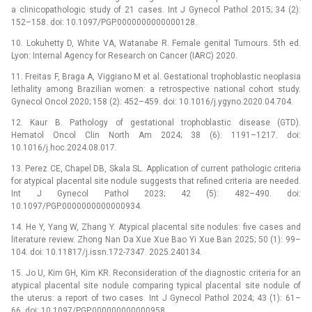
a clinicopathologic study of 21 cases. Int J Gynecol Pathol 2015; 34 (2):
152–158. doi: 10.1097/PGP.0000000000000128.
10. Lokuhetty D, White VA, Watanabe R. Female genital Tumours. 5th ed.
Lyon: Internal Agency for Research on Cancer (IARC) 2020.
11. Freitas F, Braga A, Viggiano M et al. Gestational trophoblastic neoplasia
lethality among Brazilian women: a retrospective national cohort study.
Gynecol Oncol 2020; 158 (2): 452–459. doi: 10.1016/j.ygyno.2020.04.704.
12. Kaur B. Pathology of gestational trophoblastic disease (GTD).
Hematol Oncol Clin North Am 2024; 38 (6): 1191–1217. doi:
10.1016/j.hoc.2024.08.017.
13. Perez CE, Chapel DB, Skala SL. Application of current pathologic criteria
for atypical placental site nodule suggests that refined criteria are needed.
Int J Gynecol Pathol 2023; 42 (5): 482–490. doi:
10.1097/PGP.0000000000000934.
14. He Y, Yang W, Zhang Y. Atypical placental site nodules: five cases and
literature review. Zhong Nan Da Xue Xue Bao Yi Xue Ban 2025; 50 (1): 99–
104. doi: 10.11817/j.issn.172-7347. 2025.240134.
15. Jo U, Kim GH, Kim KR. Reconsideration of the diagnostic criteria for an
atypical placental site nodule comparing typical placental site nodule of
the uterus: a report of two cases. Int J Gynecol Pathol 2024; 43 (1): 61–
66. doi: 10.1097/PGP.000000000000958.