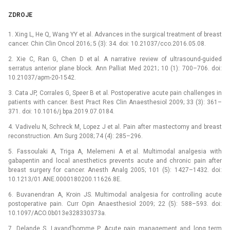
ZDROJE
1. Xing L, He Q, Wang YY et al. Advances in the surgical treatment of breast
cancer. Chin Clin Oncol 2016; 5 (3): 34. doi: 10.21037/cco.2016.05.08.
2. Xie C, Ran G, Chen D et al. A narrative review of ultrasound-guided
serratus anterior plane block. Ann Palliat Med 2021; 10 (1): 700–706. doi:
10.21037/apm-20-1542.
3. Cata JP, Corrales G, Speer B et al. Postoperative acute pain challenges in
patients with cancer. Best Pract Res Clin Anaesthesiol 2009; 33 (3): 361–
371. doi: 10.1016/j.bpa.2019.07.0184.
4. Vadivelu N, Schreck M, Lopez J et al. Pain after mastectomy and breast
reconstruction. Am Surg 2008; 74 (4): 285–296.
5. Fassoulaki A, Triga A, Melemeni A et al. Multimodal analgesia with
gabapentin and local anesthetics prevents acute and chronic pain after
breast surgery for cancer. Anesth Analg 2005; 101 (5): 1427–1432. doi:
10.1213/01.ANE.0000180200.11626.8E.
6. Buvanendran A, Kroin JS. Multimodal analgesia for controlling acute
postoperative pain. Curr Opin Anaesthesiol 2009; 22 (5): 588–593. doi:
10.1097/ACO.0b013e328330373a.
7. Delande S, Lavand’homme P. Acute pain management and long term