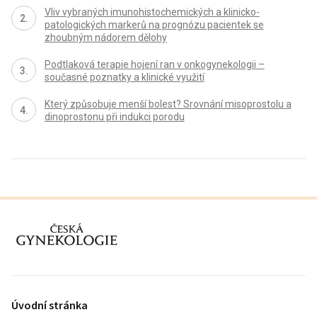
Vliv vybraných imunohistochemických a klinicko-
patologických markerů na prognózu pacientek se
zhoubným nádorem dělohy
Podtlaková terapie hojení ran v onkogynekologii –
současné poznatky a klinické využití
Který způsobuje menší bolest? Srovnání misoprostolu a
dinoprostonu při indukci porodu
proLékaře.cz
Úvodní stránka