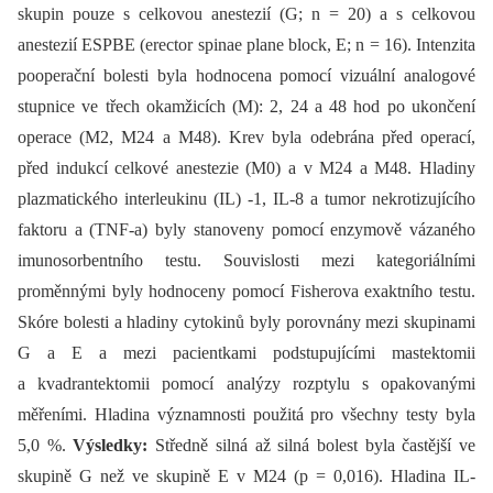
skupin pouze s celkovou anestezií (G; n = 20) a s celkovou
anestezií ESPBE (erector spinae plane block, E; n = 16). Intenzita
pooperační bolesti byla hodnocena pomocí vizuální analogové
stupnice ve třech okamžicích (M): 2, 24 a 48 hod po ukončení
operace (M2, M24 a M48). Krev byla odebrána před operací,
před indukcí celkové anestezie (M0) a v M24 a M48. Hladiny
plazmatického interleukinu (IL) -1, IL-8 a tumor nekrotizujícího
faktoru a (TNF-a) byly stanoveny pomocí enzymově vázaného
imunosorbentního testu. Souvislosti mezi kategoriálními
proměnnými byly hodnoceny pomocí Fisherova exaktního testu.
Skóre bolesti a hladiny cytokinů byly porovnány mezi skupinami
G a E a mezi pacientkami podstupujícími mastektomii
a kvadrantektomii pomocí analýzy rozptylu s opakovanými
měřeními. Hladina významnosti použitá pro všechny testy byla
5,0 %.
Výsledky:
Středně silná až silná bolest byla častější ve
skupině G než ve skupině E v M24 (p = 0,016). Hladina IL-