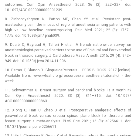
outcomes. Curr Opin Anaesthesiol 2023; 36 (2): 222–227. doi:
10.1097/ACO.0000000000001239.
8. Zinboonyahgoon N, Patton ME, Chen YY et al. Persistent post-
mastectomy pain: the impact of regional anesthesia among patients with
high vs low baseline catastrophizing. Pain Med 2021; 22 (8): 1767–
1775. doi: 10.1093/pm/ pnab039.
9. Dualé C, Gayraud G, Taheri H et al. A french nationwide survey on
anesthesiologist-perceived barriers to the use of Epidural and Paravertebral
block in thoracic surgery. J Cardiothorac Vasc Anesth 2015; 29 (4): 942–
949. doi: 10.1053/j.jvca.2014.11.006.
10. Parras T, Blanco R. BloqueiosPeitorais –⁠ PECS BLOCKS. 2017 [online].
Available from: www.wfsahq.org/resources/anaesthesia-tutorial-of -⁠ the-
week.
11. Schwemmer U. Breast surgery and peripheral blocks. Is it worth it?
Curr Opin Anaesthesiol 2020; 33 (3): 311–315. doi: 10.1097/
ACO.0000000000000863.
12. Xiong C, Han C, Zhao D et al. Postoperative analgesic effects of
paravertebral block versus erector spinae plane block for thoracic and
breast surgery: a meta-analysis. PLoS One 2021; 16 (8): e0256611. doi:
10.1371/journal.pone.0256611.
13. Urits I, Charipova K, Gress K et al. Expanding role of the erector spinae