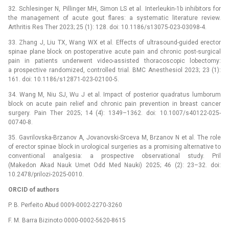
32. Schlesinger N, Pillinger MH, Simon LS et al. Interleukin-1b inhibitors for
the management of acute gout flares: a systematic literature review.
Arthritis Res Ther 2023; 25 (1): 128. doi: 10.1186/s13075-023-03098-4.
33. Zhang J, Liu TX, Wang WX et al. Effects of ultrasound-guided erector
spinae plane block on postoperative acute pain and chronic post-surgical
pain in patients underwent video-assisted thoracoscopic lobectomy:
a prospective randomized, controlled trial. BMC Anesthesiol 2023; 23 (1):
161. doi: 10.1186/s12871-023-02100-5.
34. Wang M, Niu SJ, Wu J et al. Impact of posterior quadratus lumborum
block on acute pain relief and chronic pain prevention in breast cancer
surgery. Pain Ther 2025; 14 (4): 1349–1362. doi: 10.1007/s40122-025-
00740-8.
35. Gavrilovska-Brzanov A, Jovanovski-Srceva M, Brzanov N et al. The role
of erector spinae block in urological surgeries as a promising alternative to
conventional analgesia: a prospective observational study. Pril
(Makedon Akad Nauk Umet Odd Med Nauki) 2025; 46 (2): 23–32. doi:
10.2478/prilozi-2025-0010.
ORCID of authors
P. B. Perfeito Abud 0009-0002-2270-3260
F. M. Barra Bizinoto 0000-0002-5620-8615