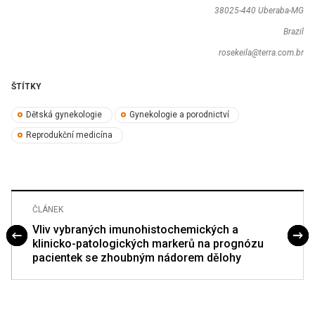
38025-440 Uberaba-MG
Brazil
rosekeila@terra.com.br
ŠTÍTKY
Dětská gynekologie
Gynekologie a porodnictví
Reprodukční medicína
ČLÁNEK
Vliv vybraných imunohistochemických a
klinicko-patologických markerů na prognózu
pacientek se zhoubným nádorem dělohy