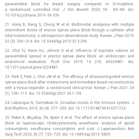
paravertebral block for breast surgery compared to IV-morphine:
a randomized controlled trial. J Clin Anesth 2020; 59 : 84–88. doi:
10.1016/j.jclinane.2019. 06.036.
21. Hong B, Bang S, Chung W et al. Multimodal analgesia with multiple
intermittent doses of erector spinae plane block through a catheter after
total mastectomy: a retrospective observational study. Korean J Pain 2019;
32 (3): 206–214. doi: 10.3344/kjp.2019.32.3.206.
22. Choi YJ, Kwon HJ, Jehoon O et al. Influence of injectate volume on
paravertebral spread in erector spinae plane block: an endoscopic and
anatomical evaluation. PLoS One 2019; 14 (10): e0224487. doi:
10.1371/journal.pone.0224487.
23. Park S, Park J, Choi JW et al. The efficacy of ultrasound-guided erector
spinae plane block after mastectomy and immediate breast reconstruction
with a tissue expander: a randomized clinical trial. Korean J Pain 2021; 34
(1): 106–113. doi: 10.3344/kjp.2021.34.1.106.
24. Labrecque N, Cermakian N. Circadian clocks in the immune system. J
Biol Rhythms 2015; 30 (4): 277–290. doi: 10.1177/0748730415577723.
25. Peker K, Akçaboy ZN, Aydın G et al. The effect of erector spinae plane
block on laparoscopic cholecystectomy anesthesia: analysis of opioid
consumption, sevoflurane consumption, and cost. J Laparoendosc Adv
Surg Tech 2020; 30 (7): 725–729. doi: 10.1089/lap.2019. 0809.