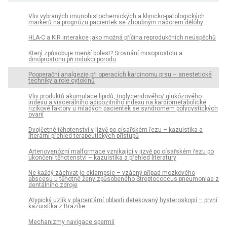
Vliv vybraných imunohistochemických a klinicko-patologických
markerů na prognózu pacientek se zhoubným nádorem dělohy
HLA-C a KIR interakce jako možná příčina reprodukčních neúspěchů
Který způsobuje menší bolest? Srovnání misoprostolu a
dinoprostonu při indukci porodu
Pooperační analgezie při operacích karcinomu prsu – anestetické
techniky a role cytokinů
Vliv produktů akumulace lipidů, triglyceridového/ glukózového
indexu a viscerálního adipozitního indexu na kardiometabolické
rizikové faktory u mladých pacientek se syndromem polycystických
ovarií
Dvojčetné těhotenství v jizvě po císařském řezu – kazuistika a
literární přehled terapeutických přístupů
Arteriovenózní malformace vznikající v jizvě po císařském řezu po
ukončení těhotenství – kazuistika a přehled literatury
Ne každý záchvat je eklampsie – vzácný případ mozkového
abscesu u těhotné ženy způsobeného Streptococcus pneumoniae z
dentálního zdroje
Atypický uzlík v placentární oblasti detekovaný hysteroskopií – první
kazuistika z Brazílie
Mechanizmy navigace spermií