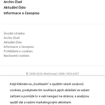
Archiv čísel
Aktuální číslo
Informace o časopisu
Úvodní stránka
Archiv čísel
Aktuální číslo
Informace o časopisu
Prohlášení o cookies
Nastavení cookies
© 2008-2026 MeDitorial | ISSN 1803-6597
Stránky proLékaře.cz jsou určeny výhradně odborníkům ve
zdravotnictví.
Čtěte prohlášení
a
Zásady zpracování osobních údajů
.
Když kliknete na „Souhlasím“ s využitím všech souborů
cookies, poskytnete tím souhlas k jejich ukládání ve vašem
zařízení a pomůže to s vaší navigací na stránce, s analýzou
využití dat a našimi marketingovými aktivitami.