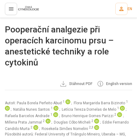
EN
proLékaře.cz
Pooperační analgezie při
operacích karcinomu prsu –
anestetické techniky a role
cytokinů
Stáhnout PDF
English version
1
1
Autoři: Paula Borela Perfeito Abud
; Flora Margarida Barra Bizinoto
1
1
; Natália Nunes Santos
; Letícia Tereza Dornelas de Melo
;
1
2
Rafaela Barcelos Andrade
; Bruno Henrique Gomes Parizzi
;
2
2
Millena Prata Jammal
; Douglas Côbo Micheli
; Eddie Fernando
2
2,3
Candido Murta
; Rosekeila Simões Nomelini
Působiště autorů: Federal University of Triângulo Mineiro, Uberaba – MG,