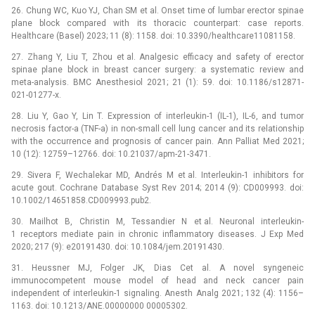
26. Chung WC, Kuo YJ, Chan SM et al. Onset time of lumbar erector spinae
plane block compared with its thoracic counterpart: case reports.
Healthcare (Basel) 2023; 11 (8): 1158. doi: 10.3390/healthcare11081158.
27. Zhang Y, Liu T, Zhou et al. Analgesic efficacy and safety of erector
spinae plane block in breast cancer surgery: a systematic review and
meta-analysis. BMC Anesthesiol 2021; 21 (1): 59. doi: 10.1186/s12871-
021-01277-x.
28. Liu Y, Gao Y, Lin T. Expression of interleukin-1 (IL-1), IL-6, and tumor
necrosis factor-a (TNF-a) in non-small cell lung cancer and its relationship
with the occurrence and prognosis of cancer pain. Ann Palliat Med 2021;
10 (12): 12759–12766. doi: 10.21037/apm-21-3471.
29. Sivera F, Wechalekar MD, Andrés M et al. Interleukin-1 inhibitors for
acute gout. Cochrane Database Syst Rev 2014; 2014 (9): CD009993. doi:
10.1002/14651858.CD009993.pub2.
30. Mailhot B, Christin M, Tessandier N et al. Neuronal interleukin-
1 receptors mediate pain in chronic inflammatory diseases. J Exp Med
2020; 217 (9): e20191430. doi: 10.1084/jem.20191430.
31. Heussner MJ, Folger JK, Dias Cet al. A novel syngeneic
immunocompetent mouse model of head and neck cancer pain
independent of interleukin-1 signaling. Anesth Analg 2021; 132 (4): 1156–
1163. doi: 10.1213/ANE.00000000 00005302.