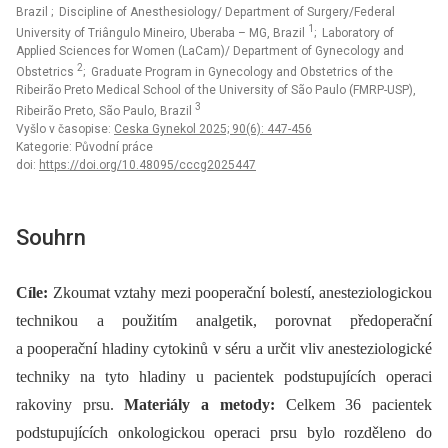
Brazil
; Discipline of Anesthesiology/ Department of Surgery/Federal
1
University of Triângulo Mineiro, Uberaba – MG, Brazil
; Laboratory of
Applied Sciences for Women (LaCam)/ Department of Gynecology and
2
Obstetrics
; Graduate Program in Gynecology and Obstetrics of the
Ribeirão Preto Medical School of the University of São Paulo (FMRP-USP),
3
Ribeirão Preto, São Paulo, Brazil
Vyšlo v časopise:
Ceska Gynekol 2025; 90(6): 447-456
Kategorie: Původní práce
doi:
https://doi.org/10.48095/cccg2025447
Souhrn
Cíle:
Zkoumat vztahy mezi pooperační bolestí, anesteziologickou
technikou a použitím analgetik, porovnat předoperační
a pooperační hladiny cytokinů v séru a určit vliv anesteziologické
techniky na tyto hladiny u pacientek podstupujících operaci
rakoviny prsu.
Materiály a metody:
Celkem 36 pacientek
podstupujících onkologickou operaci prsu bylo rozděleno do