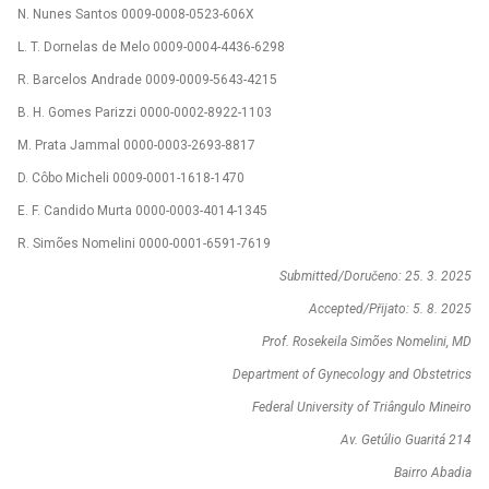
N. Nunes Santos 0009-0008-0523-606X
L. T. Dornelas de Melo 0009-0004-4436-6298
R. Barcelos Andrade 0009-0009-5643-4215
B. H. Gomes Parizzi 0000-0002-8922-1103
M. Prata Jammal 0000-0003-2693-8817
D. Côbo Micheli 0009-0001-1618-1470
E. F. Candido Murta 0000-0003-4014-1345
R. Simões Nomelini 0000-0001-6591-7619
Submitted/Doručeno: 25. 3. 2025
Accepted/Přijato: 5. 8. 2025
Prof. Rosekeila Simões Nomelini, MD
Department of Gynecology and Obstetrics
Federal University of Triângulo Mineiro
Av. Getúlio Guaritá 214
Bairro Abadia