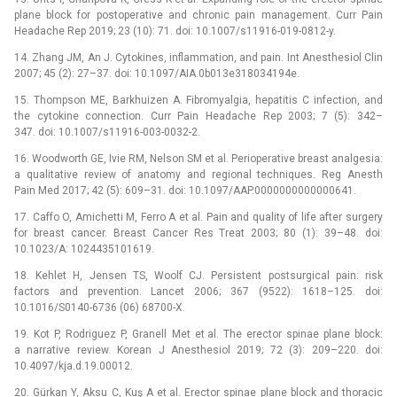
plane block for postoperative and chronic pain management. Curr Pain
Headache Rep 2019; 23 (10): 71. doi: 10.1007/s11916-019-0812-y.
14. Zhang JM, An J. Cytokines, inflammation, and pain. Int Anesthesiol Clin
2007; 45 (2): 27–37. doi: 10.1097/AIA.0b013e318034194e.
15. Thompson ME, Barkhuizen A. Fibromyalgia, hepatitis C infection, and
the cytokine connection. Curr Pain Headache Rep 2003; 7 (5): 342–
347. doi: 10.1007/s11916-003-0032-2.
16. Woodworth GE, Ivie RM, Nelson SM et al. Perioperative breast analgesia:
a qualitative review of anatomy and regional techniques. Reg Anesth
Pain Med 2017; 42 (5): 609–31. doi: 10.1097/AAP.0000000000000641.
17. Caffo O, Amichetti M, Ferro A et al. Pain and quality of life after surgery
for breast cancer. Breast Cancer Res Treat 2003; 80 (1): 39–48. doi:
10.1023/A: 1024435101619.
18. Kehlet H, Jensen TS, Woolf CJ. Persistent postsurgical pain: risk
factors and prevention. Lancet 2006; 367 (9522): 1618–125. doi:
10.1016/S0140-6736 (06) 68700-X.
19. Kot P, Rodriguez P, Granell Met et al. The erector spinae plane block:
a narrative review. Korean J Anesthesiol 2019; 72 (3): 209–220. doi:
10.4097/kja.d.19.00012.
20. Gürkan Y, Aksu C, Kuş A et al. Erector spinae plane block and thoracic