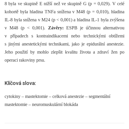
8 byla ve skupině E nižší než ve skupině G (p = 0,029). V celé
kohortě byla hladina TNFa snížena v M48 (p = 0,010), hladina
IL-8 byla snížena v M24 (p < 0,001) a hladina IL-1 byla zvýšena
v M48 (p < 0,001).
Závěry:
ESPB je účinnou alternativou
v případech s kontraindikacemi nebo technickými obtížemi
s jinými anestetickými technikami, jako je epidurální anestezie.
Jeho použití by mohlo zlepšit kvalitu života a zdraví žen po
operaci rakoviny prsu.
Klíčová slova:
cytokiny – mastektomie – celková anestezie – segmentální
mastektomie – neuromuskulární blokáda