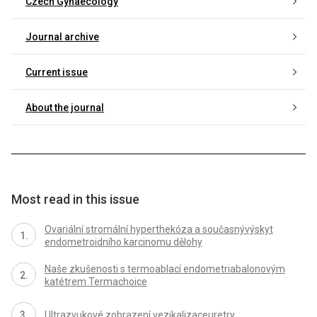
Czech Gynaecology
Journal archive
Current issue
About the journal
Most read in this issue
Ovariální stromální hyperthekóza a současnývýskyt
endometroidního karcinomu dělohy
Naše zkušenosti s termoablací endometriabalonovým
katétrem Termachoice
Ultrazvukové zobrazení vezikalizaceuretry