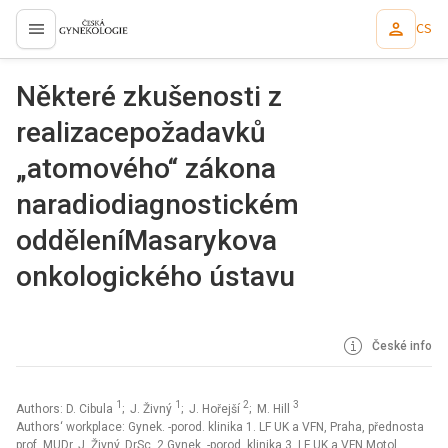
CS
proLékaře.cz
Některé zkušenosti z
realizacepožadavků
„atomového“ zákona
naradiodiagnostickém
odděleníMasarykova
onkologického ústavu
České info
1
1
2
3
Authors: D. Cibula
; J. Živný
; J. Hořejší
; M. Hill
Authors‘ workplace: Gynek. -porod. klinika 1. LF UK a VFN, Praha, přednosta
prof. MUDr. J. Živný, DrSc. 2 Gynek. -porod. klinika 3. LF UK a VFN Motol,