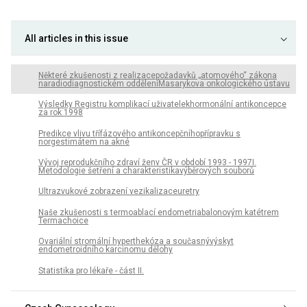
All articles in this issue
Některé zkušenosti z realizacepožadavků „atomového“ zákona
naradiodiagnostickém odděleníMasarykova onkologického ústavu
Výsledky Registru komplikací uživatelekhormonální antikoncepce
za rok 1998
Predikce vlivu třífázového antikoncepčníhopřípravku s
norgestimátem na akné
Vývoj reprodukčního zdraví ženv ČR v období 1993 - 1997I.
Metodologie šetření a charakteristikavýběrových souborů
Ultrazvukové zobrazení vezikalizaceuretry
Naše zkušenosti s termoablací endometriabalonovým katétrem
Termachoice
Ovariální stromální hyperthekóza a současnývýskyt
endometroidního karcinomu dělohy
Statistika pro lékaře - část II.