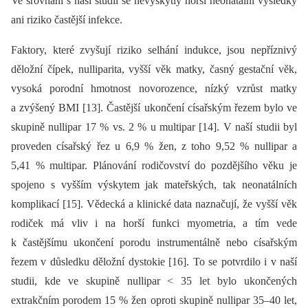
Ve srovnání s naší studií se nevyskytly horší neonatální výsledky
ani riziko častější infekce.
Faktory, které zvyšují riziko selhání indukce, jsou nepříznivý
děložní čípek, nulliparita, vyšší věk matky, časný gestační věk,
vysoká porodní hmotnost novorozence, nízký vzrůst matky
a zvýšený BMI [13]. Častější ukončení císařským řezem bylo ve
skupině nullipar 17 % vs. 2 % u multipar [14]. V naší studii byl
proveden císařský řez u 6,9 % žen, z toho 9,52 % nullipar a
5,41 % multipar. Plánování rodičovství do pozdějšího věku je
spojeno s vyšším výskytem jak mateřských, tak neonatálních
komplikací [15]. Vědecká a klinické data naznačují, že vyšší věk
rodiček má vliv i na horší funkci myometria, a tím vede
k častějšímu ukončení porodu instrumentálně nebo císařským
řezem v důsledku děložní dystokie [16]. To se potvrdilo i v naší
studii, kde ve skupině nullipar < 35 let bylo ukončených
extrakčním porodem 15 % žen oproti skupině nullipar 35–40 let,