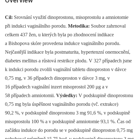
Overview
Cíl:
Srovnání využití dinoprostonu, misoprostolu a amniotomie
při indukci vaginálního porodu.
Metodika:
Soubor zahrnoval
celkem 437 žen, u kterých byla po zhodnocení indikace
a Bishopova skóre provedena indukce vaginálního porodu.
Nejčastější indikace byla postmaturita, hypertenzní onemocnění,
diabetes mellitus a růstová restrikce plodu. V 327 případech jsme
k indukci porodu zvolili vaginální tabletu dinoproston v dávce
0,75 mg, v 36 případech dinoproston v dávce 3 mg, v
16 případech vaginální inzert misoprostol 200 µg a v
58 případech amniotomii.
Výsledky:
V podskupině dinoprostonu
0,75 mg byla úspěšnost vaginálního porodu (vč. extrakce)
90,2 %, v podskupině dinoprostonu 3 mg 91,6 %, v podskupině
misoprostolu 100 % a v podskupině amniotomie 93,1 %. Čas od
začátku indukce do porodu se v podskupině dinoproston 0,75 mg
pohyboval průměrně 15,75 hod, v podskupině dinoprostonu 3 mg