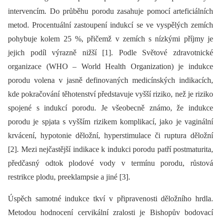
intervencím. Do průběhu porodu zasahuje pomocí arteficiálních
metod. Procentuální zastoupení indukcí se ve vyspělých zemích
pohybuje kolem 25 %, přičemž v zemích s nízkými příjmy je
jejich podíl výrazně nižší [1]. Podle Světové zdravotnické
organizace (WHO –⁠ World Health Organization) je indukce
porodu volena v jasně definovaných medicínských indikacích,
kde pokračování těhotenství představuje vyšší riziko, než je riziko
spojené s indukcí porodu. Je všeobecně známo, že indukce
porodu je spjata s vyšším rizikem komplikací, jako je vaginální
krvácení, hypotonie děložní, hyperstimulace či ruptura děložní
[2]. Mezi nejčastější indikace k indukci porodu patří postmaturita,
předčasný odtok plodové vody v termínu porodu, růstová
restrikce plodu, preeklampsie a jiné [3].
Úspěch samotné indukce tkví v připravenosti děložního hrdla.
Metodou hodnocení cervikální zralosti je Bishopův bodovací