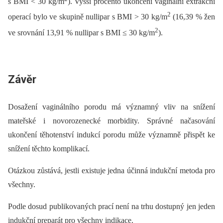
s BMI < 30 kg/m
). Vyšší procento ukončení vaginální extrakční
2
operací bylo ve skupině nullipar s BMI > 30 kg/m
(16,39 % žen
2
ve srovnání 13,91 % nullipar s BMI ≤ 30 kg/m
).
Závěr
Dosažení vaginálního porodu má významný vliv na snížení
mateřské i novorozenecké morbidity. Správné načasování
ukončení těhotenství indukcí porodu může významně přispět ke
snížení těchto komplikací.
Otázkou zůstává, jestli existuje jedna účinná indukční metoda pro
všechny.
Podle dosud publikovaných prací není na trhu dostupný jen jeden
indukční preparát pro všechny indikace.