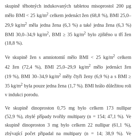
skupině těhotných indukovaných tabletou misoprostol 200 µg
2
mělo BMI < 25 kg/m
celkem jedenáct žen (68,8 %), BMI 25,0–
2
29,9 kg/m
měla jedna žena (6,3 %) a také jedna žena (6,3 %)
2
2
BMI 30,0–34,9 kg/m
, BMI ≥ 35 kg/m
bylo zjištěno u tří žen
(18,8 %).
2
Ve skupině žen s amniotomií mělo BMI < 25 kg/m
celkem
2
42 žen (72,4 %), BMI 25,0–29,9 kg/m
mělo jedenáct žen
2
(19 %), BMI 30–34,9 kg/m
měly čtyři ženy (6,9 %) a s BMI ≥
2
35 kg/m
byla pouze jedna žena (1,7 %). BMI hrálo důležitou roli
v indukci porodu.
Ve skupině dinoproston 0,75 mg bylo celkem 173 nullipar
(52,9 %), zbylé případy tvořily multipary (n = 154; 47,1 %). Ve
skupině dinoproston 3 mg bylo celkem 22 nullipar (61,1 %),
zbývající počet připadal na multipary (n = 14; 38,9 %). Ve