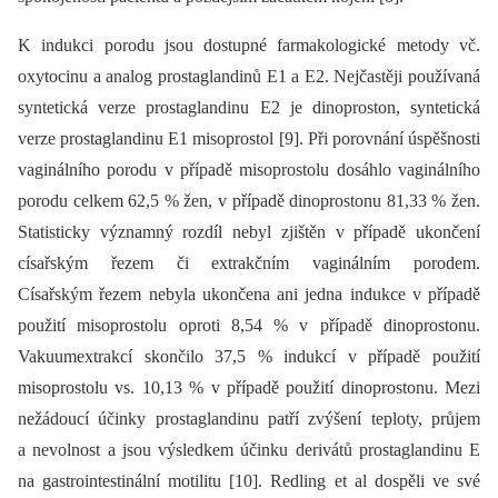
K indukci porodu jsou dostupné farmakologické metody vč.
oxytocinu a analog prostaglandinů E1 a E2. Nejčastěji používaná
syntetická verze prostaglandinu E2 je dinoproston, syntetická
verze prostaglandinu E1 misoprostol [9]. Při porovnání úspěšnosti
vaginálního porodu v případě misoprostolu dosáhlo vaginálního
porodu celkem 62,5 % žen, v případě dinoprostonu 81,33 % žen.
Statisticky významný rozdíl nebyl zjištěn v případě ukončení
císařským řezem či extrakčním vaginálním porodem.
Císařským řezem nebyla ukončena ani jedna indukce v případě
použití misoprostolu oproti 8,54 % v případě dinoprostonu.
Vakuumextrakcí skončilo 37,5 % indukcí v případě použití
misoprostolu vs. 10,13 % v případě použití dinoprostonu. Mezi
nežádoucí účinky prostaglandinu patří zvýšení teploty, průjem
a nevolnost a jsou výsledkem účinku derivátů prostaglandinu E
na gastrointestinální motilitu [10]. Redling et al dospěli ve své