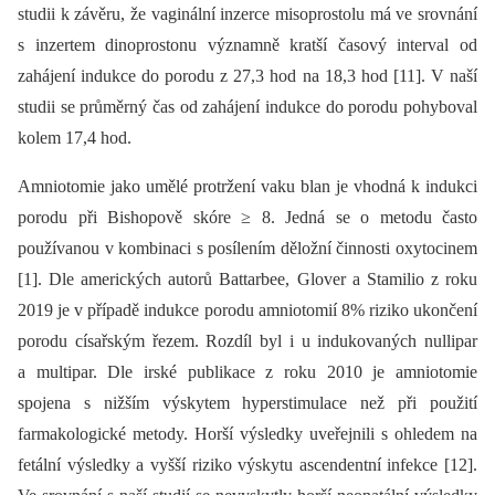
studii k závěru, že vaginální inzerce misoprostolu má ve srovnání
s inzertem dinoprostonu významně kratší časový interval od
zahájení indukce do porodu z 27,3 hod na 18,3 hod [11]. V naší
studii se průměrný čas od zahájení indukce do porodu pohyboval
kolem 17,4 hod.
Amniotomie jako umělé protržení vaku blan je vhodná k indukci
porodu při Bishopově skóre ≥ 8. Jedná se o metodu často
používanou v kombinaci s posílením děložní činnosti oxytocinem
[1]. Dle amerických autorů Battarbee, Glover a Stamilio z roku
2019 je v případě indukce porodu amniotomií 8% riziko ukončení
porodu císařským řezem. Rozdíl byl i u indukovaných nullipar
a multipar. Dle irské publikace z roku 2010 je amniotomie
spojena s nižším výskytem hyperstimulace než při použití
farmakologické metody. Horší výsledky uveřejnili s ohledem na
fetální výsledky a vyšší riziko výskytu ascendentní infekce [12].