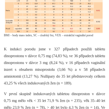
BMI – body mass index, SC – císařský řez, VEX – extrakční vaginální porod
K indukci porodu jsme v 327 případech použili tabletu
dinoprostonu v dávce 0,75 mg (74,83 %), ve 36 případech tabletu
dinoprostonu v dávce 3 mg (8,24 %), v 16 případech vaginální
inzert s obsahem misoprostolu (3,66 %) a v 58 případech
amniotomii (13,27 %). Nullipary do 35 let představovaly celkem
43,25 % všech indukovaných žen (n = 189).
V první skupině indukovaných tabletou dinoproston v dávce
0,75 mg mělo věk < 35 let 71,9 % žen (n = 235), věk 35–40 let
mělo 23,9 % žen (n = 78), > 40 let bylo 4,3 % žen (n = 14). Ve