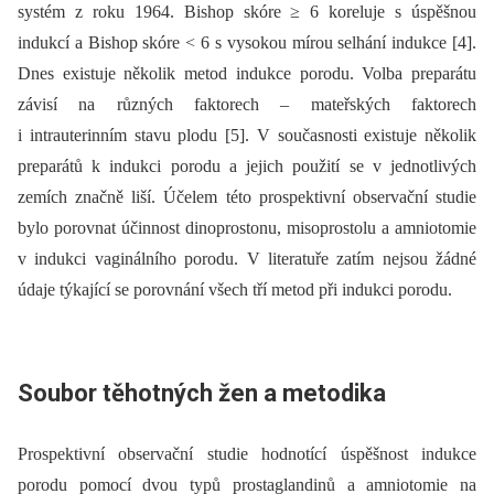
systém z roku 1964. Bishop skóre ≥ 6 koreluje s úspěšnou
indukcí a Bishop skóre < 6 s vysokou mírou selhání indukce [4].
Dnes existuje několik metod indukce porodu. Volba preparátu
závisí na různých faktorech –⁠ mateřských faktorech
i intrauterinním stavu plodu [5]. V současnosti existuje několik
preparátů k indukci porodu a jejich použití se v jednotlivých
zemích značně liší. Účelem této prospektivní observační studie
bylo porovnat účinnost dinoprostonu, misoprostolu a amniotomie
v indukci vaginálního porodu. V literatuře zatím nejsou žádné
údaje týkající se porovnání všech tří metod při indukci porodu.
Soubor těhotných žen a metodika
Prospektivní observační studie hodnotící úspěšnost indukce
porodu pomocí dvou typů prostaglandinů a amniotomie na