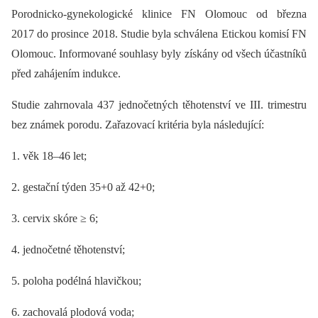
Porodnicko-gynekologické klinice FN Olomouc od března
2017 do prosince 2018. Studie byla schválena Etickou komisí FN
Olomouc. Informované souhlasy byly získány od všech účastníků
před zahájením indukce.
Studie zahrnovala 437 jednočetných těhotenství ve III. trimestru
bez známek porodu. Zařazovací kritéria byla následující:
1. věk 18–46 let;
2. gestační týden 35+0 až 42+0;
3. cervix skóre ≥ 6;
4. jednočetné těhotenství;
5. poloha podélná hlavičkou;
6. zachovalá plodová voda;