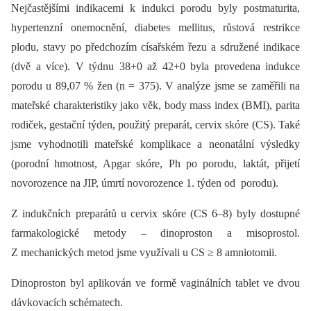
Nejčastějšími indikacemi k indukci porodu byly postmaturita,
hypertenzní onemocnění, diabetes mellitus, růstová restrikce
plodu, stavy po předchozím císařském řezu a sdružené indikace
(dvě a více). V týdnu 38+0 až 42+0 byla provedena indukce
porodu u 89,07 % žen (n = 375). V analýze jsme se zaměřili na
mateřské charakteristiky jako věk, body mass index (BMI), parita
rodiček, gestační týden, použitý preparát, cervix skóre (CS). Také
jsme vyhodnotili mateřské komplikace a neonatální výsledky
(porodní hmotnost, Apgar skóre, Ph po porodu, laktát, přijetí
novorozence na JIP, úmrtí novorozence 1. týden od porodu).
Z indukčních preparátů u cervix skóre (CS 6–8) byly dostupné
farmakologické metody –⁠ dinoproston a misoprostol.
Z mechanických metod jsme využívali u CS ≥ 8 amniotomii.
Dinoproston byl aplikován ve formě vaginálních tablet ve dvou
dávkovacích schématech.