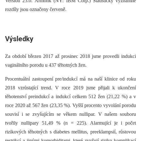
Version 23.0. Armonk (NY: IBM Corp.) Statisticky významné
rozdíly jsou označeny červeně.
Výsledky
Za období březen 2017 až prosinec 2018 jsme provedli indukci
vaginálního porodu u 437 těhotných žen.
Procentuální zastoupení pre/indukcí má na naší klinice od roku
2018 vzrůstající trend. V roce 2019 jsme přijali k ukončení
těhotenství preindukcí a indukcí celkem 512 žen (21,22 %) a v
roce 2020 až 567 žen (23,35 %). Vyšší procento vyvolání porodu
souvisí i se zvyšujícím se věkem nullipar. V našem souboru
tvořily nullipary 51,49 % (n = 225). Alarmující je i počet
rizikových těhotných s diabetes mellitus, preeklampsií, růstovou
restrikcí a jinými komorbiditami, které zvyšují riziko komplikací