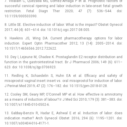
7. Villalain C, Quezada MS, Gómez-Arriaga P et al. Prognostic factors of
succesful cervical ripening and labor induction in late-onset fetal growth
restriction. Fetal Dia­gn Ther 2020; 47 (7): 536–544. doi:
10.1159/000503390.
8. Little SE. Elective induction of labor: What is the impact? Obstet Gynecol
2017; 44 (4): 601–614. doi: 10.1016/j.ogc.2017.08.005.
9. Hawkins JS, Wing DA. Current pharmacotherapy options for labor
induction. Expert Optin Pharmacother 2012; 13 (14): 2005–2014. doi:
10.1517/14656566.2012.722622.
10. Dey I, Lejeune M, Chadee K. Prostaglandin E2 receptor distribution and
function in the gastrointestinal tract. Br J Pharmacol 2006; 149 (6): 611–
623. doi: 10.1038/sj.bjp.0706923.
11. Redling K, Schaedelin S, Huhn EA et al. Efficacy and safety of
misoprostol vaginal insert insert vs. oral misoprostol for induction of labor.
J Perinat Med 2019; 47 (2): 176–182. doi: 10.1515/jpm-2018-0128.
12. Cooley SM, Geary MP, O’Connell MP et al. How effective is amniotomy
as a means of induction of labour? Ir J Med Sci 2010; 179 (3): 381–383. doi:
10.1007/s11845-010-0502-6.
13. Gabbay-Benziv R, Hadar E, Ashwal E et al. Induction of labor: does
indication matter? Arch Gynecol Obstet 2016; 294 (6): 1195–1201. doi:
10.1007/s00404-016-4171-1.