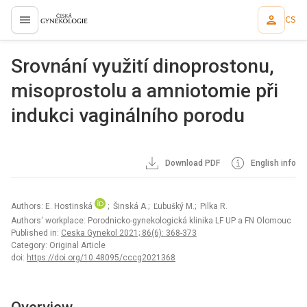
CS
proLékaře.cz
Srovnání využití dinoprostonu,
misoprostolu a amniotomie při
indukci vaginálního porodu
Download PDF
English info
Authors: E. Hostinská
; Šinská A.; Ľubušký M.; Pilka R.
Authors‘ workplace: Porodnicko-gynekologická klinika LF UP a FN Olomouc
Published in:
Ceska Gynekol 2021; 86(6): 368-373
Category: Original Article
doi:
https://doi.org/10.48095/cccg2021368