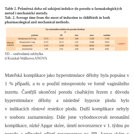
Table 2. Průměrná doba od zahájení indukce do porodu u farmakologických
metod i mechanické metody.
Tab. 2. Average time from the onset of induction to childbirth in both
pharmacological and mechanical methods.
SD – směrodatná odchylka
d Kruskal-Wallisova ANOVA
Mateřská komplikace jako hyperstimulace dělohy byla popsána v
1 % případů, a to u použití misoprostolu ve formě vaginálního
inzertu. Častější ukončení porodu císařským řezem z důvodu
hyperstimulace dělohy a následné hypoxie plodu bylo
v indikacích růstové restrikce plodu. Další komplikace nebyly
v souboru zaznamenány. Dále jsme vyhodnocovali neonatální
komplikace, nízké Apgar skóre, úmrtí novorozence v 1. týdnu po
porodu a případné přijetí novorozence na JIP. Apgar skóre v