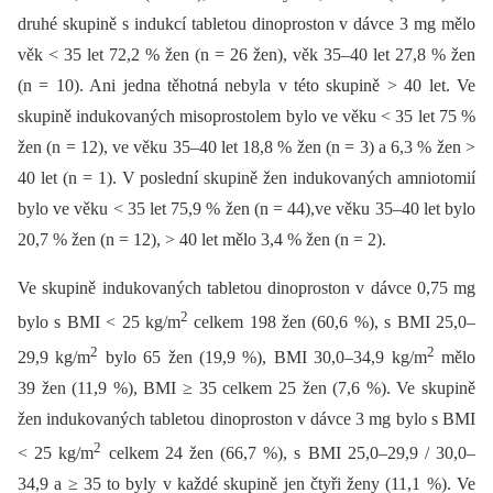
druhé skupině s indukcí tabletou dinoproston v dávce 3 mg mělo
věk < 35 let 72,2 % žen (n = 26 žen), věk 35–40 let 27,8 % žen
(n = 10). Ani jedna těhotná nebyla v této skupině > 40 let. Ve
skupině indukovaných misoprostolem bylo ve věku < 35 let 75 %
žen (n = 12), ve věku 35–40 let 18,8 % žen (n = 3) a 6,3 % žen >
40 let (n = 1). V poslední skupině žen indukovaných amniotomií
bylo ve věku < 35 let 75,9 % žen (n = 44),ve věku 35–40 let bylo
20,7 % žen (n = 12), > 40 let mělo 3,4 % žen (n = 2).
Ve skupině indukovaných tabletou dinoproston v dávce 0,75 mg
2
bylo s BMI < 25 kg/m
celkem 198 žen (60,6 %), s BMI 25,0–
2
2
29,9 kg/m
bylo 65 žen (19,9 %), BMI 30,0–34,9 kg/m
mělo
39 žen (11,9 %), BMI ≥ 35 celkem 25 žen (7,6 %). Ve skupině
žen indukovaných tabletou dinoproston v dávce 3 mg bylo s BMI
2
< 25 kg/m
celkem 24 žen (66,7 %), s BMI 25,0–29,9 / 30,0–
34,9 a ≥ 35 to byly v každé skupině jen čtyři ženy (11,1 %). Ve