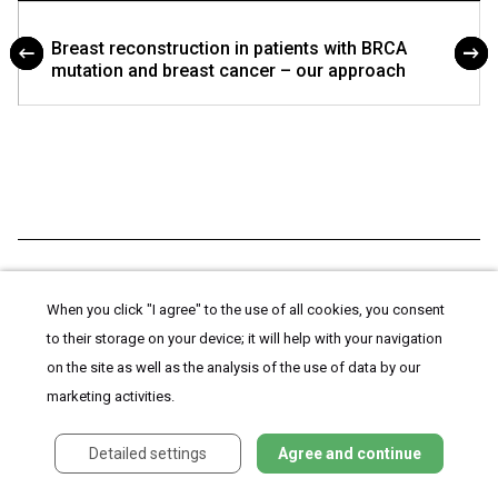
Breast reconstruction in patients with BRCA
mutation and breast cancer – our approach
ARTICLE WAS PUBLISHED IN
When you click "I agree" to the use of all cookies, you consent
Czech Gynaecology
to their storage on your device; it will help with your navigation
on the site as well as the analysis of the use of data by our
marketing activities.
2021
Issue
6
Detailed settings
Agree and continue