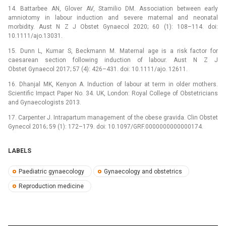
14. Battarbee AN, Glover AV, Stamilio DM. Association between early
amniotomy in labour induction and severe maternal and neonatal
morbidity. Aust N Z J Obstet Gynaecol 2020; 60 (1): 108–114. doi:
10.1111/ajo.13031.
15. Dunn L, Kumar S, Beckmann M. Maternal age is a risk factor for
caesarean section fol­lowing induction of labour. Aust N Z J
Obstet Gynaecol 2017; 57 (4): 426–431. doi: 10.1111/ajo. 12611.
16. Dhanjal MK, Kenyon A. Induction of labour at term in older mothers.
Scientific Impact Paper No. 34. UK, London: Royal College of Obstetricians
and Gynaecologists 2013.
17. Carpenter J. Intrapartum management of the obese gravida. Clin Obstet
Gynecol 2016; 59 (1): 172–179. doi: 10.1097/GRF.0000000000000174.
LABELS
Paediatric gynaecology
Gynaecology and obstetrics
Reproduction medicine