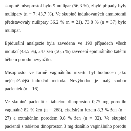
skupině misoprostol bylo 9 nullipar (56,3 %), zbylé případy byly
multipary (n = 7; 43,7 %). Ve skupině indukovaných amniotomií
představovaly nullipary 36,2 % (n = 21), 73,8 % (n = 37) bylo
multipar.
Epidurální analgezie byla zavedena ve 190 případech všech
indukcí (43,5 %), 247 žen (56,5 %) zavedení epidurálního katétru
během porodu nevyužilo.
Misoprostol ve formě vaginálního inzertu byl hodnocen jako
nejúspěšnější indukční metoda. Nevýhodou je malý soubor
pacientek (n = 16).
Ve skupině pacientů s tabletou dinoproston 0,75 mg porodilo
vaginálně 82 % žen (n = 268), císařským řezem 8,3 % žen (n =
27) a extrakčním porodem 9,8 % žen (n = 32). Ve skupině
pacientů s tabletou dinoproston 3 mg dosáhlo vaginálního porodu