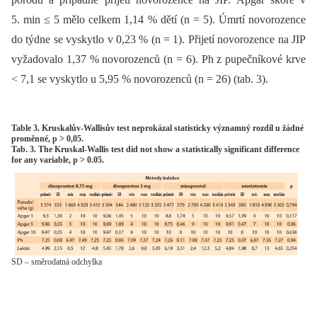
5. min ≤ 5 mělo celkem 1,14 % dětí (n = 5). Úmrtí novorozence
do týdne se vyskytlo v 0,23 % (n = 1). Přijetí novorozence na JIP
vyžadovalo 1,37 % novorozenců (n = 6). Ph z pupečníkové krve
< 7,1 se vyskytlo u 5,95 % novorozenců (n = 26) (tab. 3).
Table 3. Kruskalův-Wallisův test neprokázal statisticky významný rozdíl u žádné
proměnné, p > 0,05.
Tab. 3. The Kruskal-Wallis test did not show a statistically significant difference
for any variable, p > 0.05.
SD – směrodatná odchylka