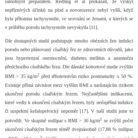
samotným preparátem. Redling et al prokázali, že výskyt
nepříznivých účinků na plod a novorozence nebyl vyšší, když
byla přítomna tachysystolie, ve srovnání se ženami, u kterých se
v průběhu porodu tachysystolie nevyskytla [11].
Dle dostupných studií podstupuje mnoho obézních žen indukci
porodu nebo plánovaný císařský řez ze zdravotních důvodů, jako
jsou hypertenzní onemocnění, diabetes mellitus a anamnéza
předchozího císařského řezu. Dle dánské kohortové studie zvýšilo
2
BMI > 35 kg/m
před těhotenstvím riziko postmaturity o 50 %.
Existuje přímá závislost mezi vyšším BMI a narůstajícím rizikem
ukončení porodu císařským řezem. Nejčastějšími indikacemi,
které vedly k ukončení císařským řezem, byly neúspěšná indukce
či suspektní kefalopelvický nepoměr [17]. V naší studii jsme to
2
potvrdili. Ve skupině nullipar s BMI > 30 kg/m
se zvýšil počet
ukončení císařským řezem téměř dvojnásobně (17,88 % nullipar
2