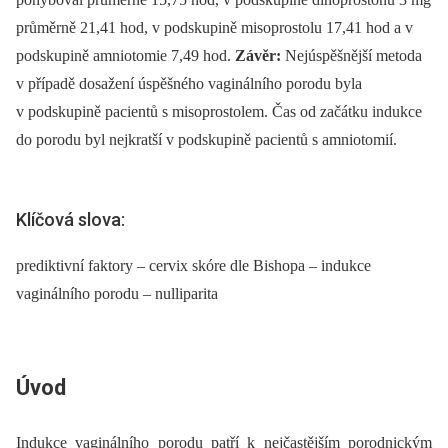
průměrně 21,41 hod, v podskupině misoprostolu 17,41 hod a v
podskupině amniotomie 7,49 hod.
Závěr:
Nejúspěšnější metoda
v případě dosažení úspěšného vaginálního porodu byla
v podskupině pacientů s misoprostolem. Čas od začátku indukce
do porodu byl nejkratší v podskupině pacientů s amniotomií.
Klíčová slova:
prediktivní faktory – cervix skóre dle Bishopa – indukce
vaginálního porodu – nulliparita
Úvod
Indukce vaginálního porodu patří k nejčastějším porodnickým