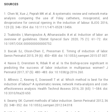
SOURCES
1. Chen W, Xue J, Peprah MK et al. A systematic review and network meta-
analysis comparing the use of Foley catheters, misoprostol, and
dinoprostone for cervical ripening in the induction of labour. BJOG 2016;
123 (3): 346–354. doi: 10.1111/1471-0528.13456.
2. Tsakiridis I, Mamopoulos A, Athanasiadis A et al. Induction of labor: an
overview of guidelines. Obstet Gynecol Surv 2020; 75 (1): 61–72. doi:
10.1097/OGX.0000000000000752.
3. Bacak SJ, Olson-Chen C, Pressman E. Timing of induction of labor.
Semin Perinatol 2015; 39 (6): 450–458. doi: 10.1053/j.semperi.2015.07.007.
4. Navve D, Orenstein N, Ribak R et al. Is the Bishop-score signiﬁcant in
predicting the success of labor induction in multiparous women? J
Perinatol 2017; 37 (5): 480–483. doi: 10.1038/jp.2016.260.
5. Alfirevic Z, Keeney E, Dowswell T et al. Which method is best for the
induction of labour? A systematic review, network meta-analysis and cost-
effectiveness analysis. Health Technol Assess 2016; 20 (65): 1–584. doi:
10.3310/hta20 650.
6. Swamy GK. Current methods of labor induction. Semin Perinatol 2012; 36
(5): 348–352. doi: 10.1053/j.semperi.2012.04.018.