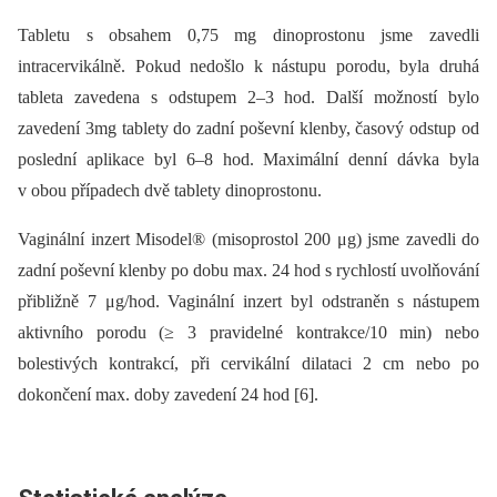
Tabletu s obsahem 0,75 mg dinoprostonu jsme zavedli
intracervikálně. Pokud nedošlo k nástupu porodu, byla druhá
tableta zavedena s odstupem 2–3 hod. Další možností bylo
zavedení 3mg tablety do zadní poševní klenby, časový odstup od
poslední aplikace byl 6–8 hod. Maximální denní dávka byla
v obou případech dvě tablety dinoprostonu.
Vaginální inzert Misodel® (misoprostol 200 μg) jsme zavedli do
zadní poševní klenby po dobu max. 24 hod s rychlostí uvolňování
přibližně 7 μg/hod. Vaginální inzert byl odstraněn s nástupem
aktivního porodu (≥ 3 pravidelné kontrakce/10 min) nebo
bolestivých kontrakcí, při cervikální dilataci 2 cm nebo po
dokončení max. doby zavedení 24 hod [6].