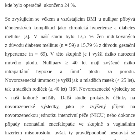
kde bylo operačně ukončeno 24 %.
Se zvyšujícím se věkem a vzrůstajícím BMI u nullipar přibývá
těhotenských komplikací jako chronická hypertenze a diabetes
mellitus [3]. V naší studii bylo 13,5 % žen indukovaných
z důvodu diabetes mellitus (n = 59) a 15,79 % z důvodu gestační
hypertenze (n = 69). V této skupině je i vyšší riziko narození
mrtvého plodu. Nullipary ≥ 40 let mají zvýšené riziko
intrapartální hypoxie a úmrtí plodu za porodu.
Novorozenecká úmrtnost je vyšší jak u mladších matek (< 25 let),
tak u starších rodiček (≥ 40 let) [16]. Novorozenecké výsledky se
v naší kohortě nelišily. Další studie prokázaly účinky na
novorozenecké výsledky, jako je zvýšený příjem na
novorozeneckou jednotku intenzivní péče (NICU) nebo dokonce
případy neonatální encefalopatie ve skupině s vaginálním
inzertem misoprostolu, avšak ty pravděpodobně nesouvisí se