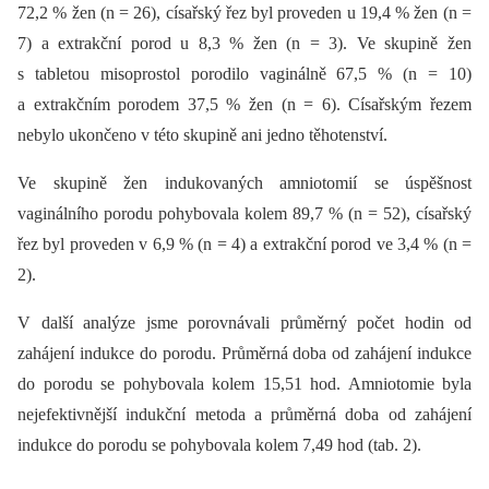
72,2 % žen (n = 26), císařský řez byl proveden u 19,4 % žen (n =
7) a extrakční porod u 8,3 % žen (n = 3). Ve skupině žen
s tabletou misoprostol porodilo vaginálně 67,5 % (n = 10)
a extrakčním porodem 37,5 % žen (n = 6). Císařským řezem
nebylo ukončeno v této skupině ani jedno těhotenství.
Ve skupině žen indukovaných amniotomií se úspěšnost
vaginálního porodu pohybovala kolem 89,7 % (n = 52), císařský
řez byl proveden v 6,9 % (n = 4) a extrakční porod ve 3,4 % (n =
2).
V další analýze jsme porovnávali průměrný počet hodin od
zahájení indukce do porodu. Průměrná doba od zahájení indukce
do porodu se pohybovala kolem 15,51 hod. Amniotomie byla
nejefektivnější indukční metoda a průměrná doba od zahájení
indukce do porodu se pohybovala kolem 7,49 hod (tab. 2).