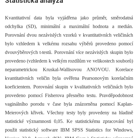
Statistická analýza
Kvantitativní data byla vyjádřena jako průměr, směrodatná
odchylka (SD), minimální a maximální hodnota a medián.
Porovnání dvou nezávislých vzorků v kvantitativních veličinách
bylo vzhledem k velkému rozsahu výběrů provedeno pomocí
dvouvýběrových t-testů. Porovnání více nezávislých skupin bylo
provedeno (vzhledem k velkým rozdílům ve velikostech souborů)
neparametrickou Kruskal-Wallisovou ANOVOU. Korelace
kvantitativních veličin byla ověřena Pearsonovým korelačním
koeficientem. Porovnání skupin v kvalitativních veličinách bylo
provedeno pomocí Fisherova přesného testu. Pravděpodobnost
vaginálního porodu v čase byla znázorněna pomocí Kaplan-
Meierových křivek. Všechny testy byly provedeny na hladině
statistické významnosti 0,05. Ke statistickému zpracování byl
použit statistický software IBM SPSS Statistics for Windows,