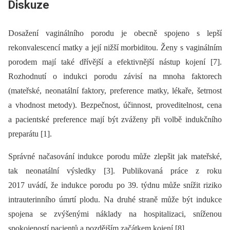
Diskuze
Dosažení vaginálního porodu je obecně spojeno s lepší
rekonvalescencí matky a její nižší morbiditou. Ženy s vaginálním
porodem mají také dřívější a efektivnější nástup kojení [7].
Rozhodnutí o indukci porodu závisí na mnoha faktorech
(mateřské, neonatální faktory, preference matky, lékaře, šetrnost
a vhodnost metody). Bezpečnost, účinnost, proveditelnost, cena
a pacientské preference mají být zváženy při volbě indukčního
preparátu [1].
Správné načasování indukce porodu může zlepšit jak mateřské,
tak neonatální výsledky [3]. Publikovaná práce z roku
2017 uvádí, že indukce porodu po 39. týdnu může snížit riziko
intrauterinního úmrtí plodu. Na druhé straně může být indukce
spojena se zvýšenými náklady na hospitalizaci, sníženou
spokojeností pacientů a pozdějším začátkem kojení [8].