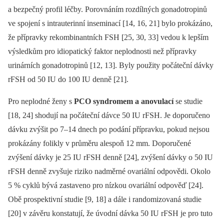
a bezpečný profil léčby. Porovnáním rozdílných gonadotropinů
ve spojení s intrauterinní inseminací [14, 16, 21] bylo prokázáno,
že přípravky rekombinantních FSH [25, 30, 33] vedou k lepším
výsledkům pro idiopatický faktor neplodnosti než přípravky
urinárních gonadotropinů [12, 13]. Byly použity počáteční dávky
rFSH od 50 IU do 100 IU denně [21].
Pro neplodné ženy s
PCO syndromem a anovulací
se studie
[18, 24] shodují na počáteční dávce 50 IU rFSH. Je doporučeno
dávku zvýšit po 7–14 dnech po podání přípravku, pokud nejsou
prokázány folikly v průměru alespoň 12 mm. Doporučené
zvýšení dávky je 25 IU rFSH denně [24], zvýšení dávky o 50 IU
rFSH denně zvyšuje riziko nadměrné ovariální odpovědi. Okolo
5 % cyklů bývá zastaveno pro nízkou ovariální odpověď [24].
Obě prospektivní studie [9, 18] a dále i randomizovaná studie
[20] v závěru konstatují, že úvodní dávka 50 IU rFSH je pro tuto