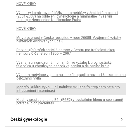
NOVÉ KNIHY
Výsledky kombinované léčby endometriózy v šestiletém období
(2001-2007) na oddělení gynekologie a minimálně invazivní
chirurgie Nemocnice Na Homolce Praha
NOVÉ KNIHY
Mrtvorozenost v České republice v roce 2005II. Vzájemné vztahy
některých evidovaných údajů
Perzistující trofoblastická nemoc v Centru pro trofoblastickou
nemoc v ČR v letech 1955 – 2007
Význam chromozomálních změn ve vztahu k prognostickým
faktorům u zhoubných nádorů vaječníku a děložního hrdla
Význam metylace v genomu lidského papillomaviru 16 u karcinomu
děložního hrdla
Monofolikulární vývoj – cíl indukce ovulace folitropinem beta pro
intrauterinní inseminaci
Hladiny prostaglandinu E2 , (PGE2) v ovulačním hlenu u spontánně
potrácejících pacientek
Česká gynekologie