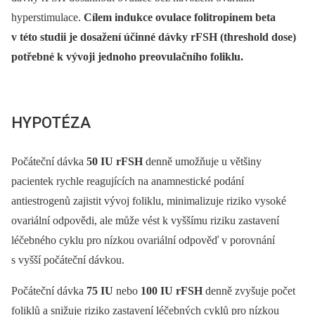
hyperstimulace.
Cílem indukce ovulace folitropinem beta
v této studii je dosažení účinné dávky rFSH (threshold dose)
potřebné k vývoji jednoho preovulačního foliklu.
HYPOTÉZA
Počáteční dávka
50 IU rFSH
denně umožňuje u většiny
pacientek rychle reagujících na anamnestické podání
antiestrogenů zajistit vývoj foliklu, minimalizuje riziko vysoké
ovariální odpovědi, ale může vést k vyššímu riziku zastavení
léčebného cyklu pro nízkou ovariální odpověď v porovnání
s vyšší počáteční dávkou.
Počáteční dávka
75 IU
nebo
100 IU rFSH
denně zvyšuje počet
foliklů a snižuje riziko zastavení léčebných cyklů pro nízkou