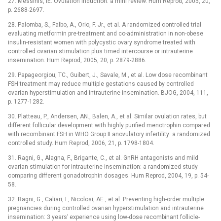
27. Messinis, IE. Ovulation induction: a mini review. Hum Reprod, 2005, 20,
p. 2688-2697.
28. Palomba, S., Falbo, A., Orio, F. Jr., et al. A randomized controlled trial
evaluating metformin pre-treatment and co-administration in non-obese
insulin-resistant women with polycystic ovary syndrome treated with
controlled ovarian stimulation plus timed intercourse or intrauterine
insemination. Hum Reprod, 2005, 20, p. 2879-2886.
29. Papageorgiou, TC., Guibert, J., Savale, M., et al. Low dose recombinant
FSH treatment may reduce multiple gestations caused by controlled
ovarian hyperstimulation and intrauterine insemination. BJOG, 2004, 111,
p. 1277-1282.
30. Platteau, P., Andersen, AN., Balen, A., et al. Similar ovulation rates, but
different follicular development with highly purified menotrophin compared
with recombinant FSH in WHO Group II anovulatory infertility: a randomized
controlled study. Hum Reprod, 2006, 21, p. 1798-1804.
31. Ragni, G., Alagna, F., Brigante, C., et al. GnRH antagonists and mild
ovarian stimulation for intrauterine insemination: a randomized study
comparing different gonadotrophin dosages. Hum Reprod, 2004, 19, p. 54-
58.
32. Ragni, G., Caliari, I., Nicolosi, AE., et al. Preventing high-order multiple
pregnancies during controlled ovarian hyperstimulation and intrauterine
insemination: 3 years’ experience using low-dose recombinant follicle-