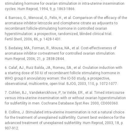
stimulating hormone for ovarian stimulation in intra-uterine insemination
cycles. Hum Reprod, 1994, 9, p. 1863-1866.
4. Barroso, G., Menocal, G., Felix, H., et al. Comparison of the efficacy of the
aromatase inhibitor letrozole and clomiphene citrate as adjuvants to
recombinant follicle-stimulating hormone in controlled ovarian
hyperstimulation: a prospective, randomized, blinded clinical trial.
Fertil Steril, 2006, 86, p. 1428-1431.
5. Bedaiwy, MA., Forman, R., Mousa, NA., et al. Cost-effectiveness of
aromatase inhibitor co-treatment for controlled ovarian stimulation.
Hum Reprod, 2006, 21, p. 2838-2844.
6. Calaf, AJ., Ruiz Balda, JA., Romeu, SA., et al. Ovulation induction with
a starting dose of 50 IU of recombinant follicle stimulating hormone in
WHO group II anovulatory women: the IO-50 study, a prospective,
observational, multicentre, open trial. BJOG, 2003, 110, p. 1072-1077.
7. Cohlen, BJ., Vandekerckhove, P., te Velde, ER., et al. Timed intercourse
versus intra-uterine insemination with or without ovarian hyperstimulation
for subfertility in men. Cochrane.Database.Syst.Rev. 2000, CD000360.
8. Collins, J. Stimulated intra-uterine insemination is not a natural choice
for the treatment of unexplained subfertility. Current best evidence for the
advanced treatment of unexplained subfertility. Hum Reprod, 2003, 18, p.
907-912.