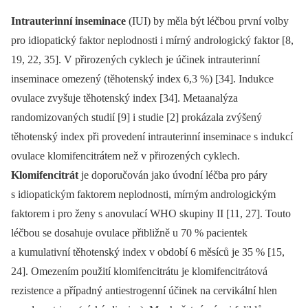
Intrauterinní inseminace
(IUI) by měla být léčbou první volby
pro idiopatický faktor neplodnosti i mírný andrologický faktor [8,
19, 22, 35]. V přirozených cyklech je účinek intrauterinní
inseminace omezený (těhotenský index 6,3 %) [34]. Indukce
ovulace zvyšuje těhotenský index [34]. Metaanalýza
randomizovaných studií [9] i studie [2] prokázala zvýšený
těhotenský index při provedení intrauterinní inseminace s indukcí
ovulace klomifencitrátem než v přirozených cyklech.
Klomifencitrát
je doporučován jako úvodní léčba pro páry
s idiopatickým faktorem neplodnosti, mírným andrologickým
faktorem i pro ženy s anovulací WHO skupiny II [11, 27]. Touto
léčbou se dosahuje ovulace přibližně u 70 % pacientek
a kumulativní těhotenský index v období 6 měsíců je 35 % [15,
24]. Omezením použití klomifencitrátu je klomifencitrátová
rezistence a případný antiestrogenní účinek na cervikální hlen