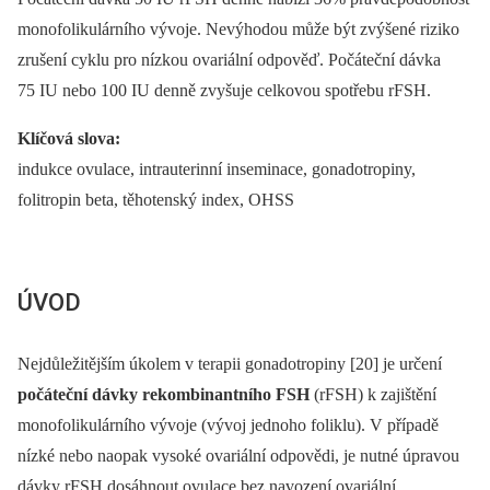
monofolikulárního vývoje. Nevýhodou může být zvýšené riziko
zrušení cyklu pro nízkou ovariální odpověď. Počáteční dávka
75 IU nebo 100 IU denně zvyšuje celkovou spotřebu rFSH.
Klíčová slova:
indukce ovulace, intrauterinní inseminace, gonadotropiny,
folitropin beta, těhotenský index, OHSS
ÚVOD
Nejdůležitějším úkolem v terapii gonadotropiny [20] je určení
počáteční dávky rekombinantního FSH
(rFSH) k zajištění
monofolikulárního vývoje (vývoj jednoho foliklu). V případě
nízké nebo naopak vysoké ovariální odpovědi, je nutné úpravou
dávky rFSH dosáhnout ovulace bez navození ovariální