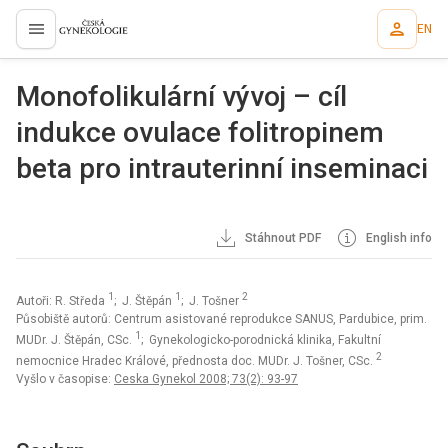
EN
proLékaře.cz
Monofolikulární vývoj – cíl
indukce ovulace folitropinem
beta pro intrauterinní inseminaci
Stáhnout PDF
English info
1
1
2
Autoři: R. Středa
; J. Štěpán
; J. Tošner
Působiště autorů: Centrum asistované reprodukce SANUS, Pardubice, prim.
1
MUDr. J. Štěpán, CSc.
; Gynekologicko-porodnická klinika, Fakultní
2
nemocnice Hradec Králové, přednosta doc. MUDr. J. Tošner, CSc.
Vyšlo v časopise:
Ceska Gynekol 2008; 73(2): 93-97