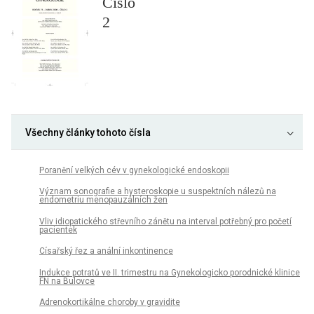
Číslo
2
Všechny články tohoto čísla
Poranění velkých cév v gynekologické endoskopii
Význam sonografie a hysteroskopie u suspektních nálezů na
endometriu menopauzálních žen
Vliv idiopatického střevního zánětu na interval potřebný pro početí
pacientek
Císařský řez a anální inkontinence
Indukce potratů ve II. trimestru na Gynekologicko porodnické klinice
FN na Bulovce
Adrenokortikálne choroby v gravidite