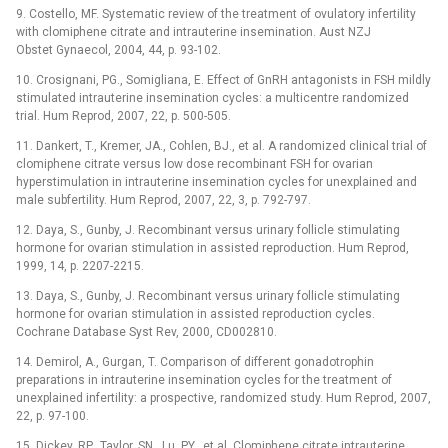
9. Costello, MF. Systematic review of the treatment of ovulatory infertility
with clomiphene citrate and intrauterine insemination. Aust NZJ
Obstet Gynaecol, 2004, 44, p. 93-102.
10. Crosignani, PG., Somigliana, E. Effect of GnRH antagonists in FSH mildly
stimulated intrauterine insemination cycles: a multicentre randomized
trial. Hum Reprod, 2007, 22, p. 500-505.
11. Dankert, T., Kremer, JA., Cohlen, BJ., et al. A randomized clinical trial of
clomiphene citrate versus low dose recombinant FSH for ovarian
hyperstimulation in intrauterine insemination cycles for unexplained and
male subfertility. Hum Reprod, 2007, 22, 3, p. 792-797.
12. Daya, S., Gunby, J. Recombinant versus urinary follicle stimulating
hormone for ovarian stimulation in assisted reproduction. Hum Reprod,
1999, 14, p. 2207-2215.
13. Daya, S., Gunby, J. Recombinant versus urinary follicle stimulating
hormone for ovarian stimulation in assisted reproduction cycles.
Cochrane Database Syst Rev, 2000, CD002810.
14. Demirol, A., Gurgan, T. Comparison of different gonadotrophin
preparations in intrauterine insemination cycles for the treatment of
unexplained infertility: a prospective, randomized study. Hum Reprod, 2007,
22, p. 97-100.
15. Dickey, RP., Taylor, SN., Lu, PY., et al. Clomiphene citrate intrauterine