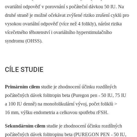
ovariální odpověď v porovnání s počáteční dávkou 50 IU. Na
druhé straně je možné očekávat zvýšené riziko zrušení cyklů pro
vysokou ovariální odpověď (více než 4 folikly), nárůst rizika
vícečetného těhotenství i ovariálního hyperstimulačního
syndromu (OHSS).
CÍLE STUDIE
Primárním cílem
studie je zhodnocení účinku rozdílných
počátečných dávek folitropin beta (Puregon pen -⁠ 50 IU, 75 IU
a 100 IU denně) na monofolikulární vývoj, počet foliklů >
16 mm, výšku endometria a celkovou spotřebu rFSH.
Sekundárním cílem
studie je zhodnocení účinku rozdílných
počátečných dávek folitropinu beta (PUREGON PEN -⁠ 50 IU,