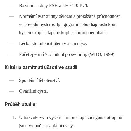
Bazální hladiny FSH a LH < 10 IU/l.
Normální tvar dutiny děložní a prokázaná průchodnost
vejcovodů hysterosalpingografií nebo diagnostickou
hysteroskopií a laparoskopií s chromopertubací.
Léčba klomifencitrátem v anamnéze.
Počet spermií > 5 mil/ml po swim-up (WHO, 1999).
Kritéria zamítnutí účasti ve studii
Spontánní těhotenství.
Ovariální cysta.
Průběh studie:
Ultrazvukovým vyšetřením před aplikací gonadotropinů
jsme vyloučili ovariální cysty.