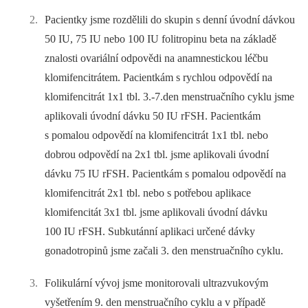
Pacientky jsme rozdělili do skupin s denní úvodní dávkou
50 IU, 75 IU nebo 100 IU folitropinu beta na základě
znalosti ovariální odpovědi na anamnestickou léčbu
klomifencitrátem. Pacientkám s rychlou odpovědí na
klomifencitrát 1x1 tbl. 3.-7.den menstruačního cyklu jsme
aplikovali úvodní dávku 50 IU rFSH. Pacientkám
s pomalou odpovědí na klomifencitrát 1x1 tbl. nebo
dobrou odpovědí na 2x1 tbl. jsme aplikovali úvodní
dávku 75 IU rFSH. Pacientkám s pomalou odpovědí na
klomifencitrát 2x1 tbl. nebo s potřebou aplikace
klomifencitát 3x1 tbl. jsme aplikovali úvodní dávku
100 IU rFSH. Subkutánní aplikaci určené dávky
gonadotropinů jsme začali 3. den menstruačního cyklu.
Folikulární vývoj jsme monitorovali ultrazvukovým
vyšetřením 9. den menstruačního cyklu a v případě