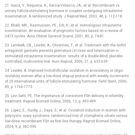
21. Isaza, V., Requena, A., Garcia-Velasco, JA., et al. Recombinant vs.
urinary follicle-stimulating hormone in couples undergoing intrauterine
insemination. A randomized study. J Reprod Med, 2003, 48, p. 112-118.
22. Khalil, MR., Rasmussen, PE., Erb, K., et al. Homologous intrauterine
insemination. An evaluation of prognostic factors based on a review of
2473 cycles. Acta Obstet Gynecol Scand, 2001, 80, p. 74-81.
23. Lambalk, CB., Leader, A., Olivennes, F., et al. Treatment with the GnRH
antagonist ganirelix prevents premature LH rises and luteinization in
stimulated intrauterine insemination: results of a double-blind, placebo-
controlled, multicentre trial. Hum Reprod, 2006, 21, p. 632-639.
24. Leader, A. Improved monofollicular ovulation in anovulatory or oligo-
ovulatory women after a low-dose step-up protocol with weekly increments
of 25 international units of follicle-stimulating hormone. Fertil Steril, 2006,
85, p. 1766-1773.
25. Levi Setti, PE. The importance of consistent FSH delivery in infertility
treatment. Reprod Biomed Online, 2006, 12, p. 493-499.
26. Lopez, E., Gunby, J., Daya, S., et al. Ovulation induction in women with
polycystic ovary syndrome: randomized trial of clomiphene citrate versus
low-dose recombinant FSH as first line therapy. Reprod Biomed Online,
2004, 9, p. 382-390.