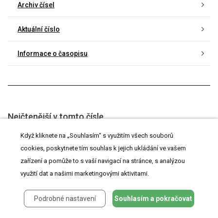
Archiv čísel
Aktuální číslo
Informace o časopisu
Nejčtenější v tomto čísle
Když kliknete na „Souhlasím“ s využitím všech souborů
Indukce potratů ve II. trimestru na Gynekologicko
porodnické klinice FN na Bulovce
cookies, poskytnete tím souhlas k jejich ukládání ve vašem
zařízení a pomůže to s vaší navigací na stránce, s analýzou
Perzistující trofoblastická nemoc v Centru pro
trofoblastickou nemoc v ČR v letech 1955 – 2007
využití dat a našimi marketingovými aktivitami.
Význam sonografie a hysteroskopie u suspektních nálezů
Podrobné nastavení
Souhlasím a pokračovat
na endometriu menopauzálních žen