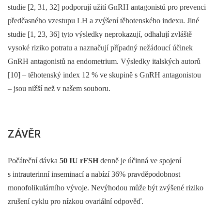
studie [2, 31, 32] podporují užití GnRH antagonistů pro prevenci
předčasného vzestupu LH a zvýšení těhotenského indexu. Jiné
studie [1, 23, 36] tyto výsledky neprokazují, odhalují zvláště
vysoké riziko potratu a naznačují případný nežádoucí účinek
GnRH antagonistů na endometrium. Výsledky italských autorů
[10] –⁠ těhotenský index 12 % ve skupině s GnRH antagonistou
–⁠ jsou nižší než v našem souboru.
ZÁVĚR
Počáteční dávka
50 IU rFSH
denně je účinná ve spojení
s intrauterinní inseminací a nabízí 36% pravděpodobnost
monofolikulárního vývoje. Nevýhodou může být zvýšené riziko
zrušení cyklu pro nízkou ovariální odpověď.