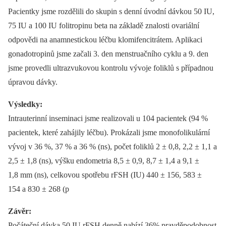
Pacientky jsme rozdělili do skupin s denní úvodní dávkou 50 IU,
75 IU a 100 IU folitropinu beta na základě znalosti ovariální
odpovědi na anamnestickou léčbu klomifencitrátem. Aplikaci
gonadotropinů jsme začali 3. den menstruačního cyklu a 9. den
jsme provedli ultrazvukovou kontrolu vývoje foliklů s případnou
úpravou dávky.
Výsledky:
Intrauterinní inseminaci jsme realizovali u 104 pacientek (94 %
pacientek, které zahájily léčbu). Prokázali jsme monofolikulární
vývoj v 36 %, 37 % a 36 % (ns), počet foliklů 2 ± 0,8, 2,2 ± 1,1 a
2,5 ± 1,8 (ns), výšku endometria 8,5 ± 0,9, 8,7 ± 1,4 a 9,1 ±
1,8 mm (ns), celkovou spotřebu rFSH (IU) 440 ± 156, 583 ±
154 a 830 ± 268 (p
Závěr:
Počáteční dávka 50 IU rFSH denně nabízí 36% pravděpodobnost