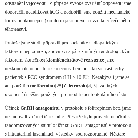
odstranění vejcovodu. V případě vysoké ovariální odpovědi jsme
doporučili neaplikovat hCG a podpořili jsme použití mechanické
formy antikoncepce (kondom) jako prevenci vzniku vícečetného
těhotenství.
Protože jsme studii připravili pro pacientky s idiopatickým
faktorem neplodnosti, anovulací a páry s mírným andrologickým
faktorem, skutečnost
klomifencitrátové rezistence
jsme
nezkoumali, neboť tuto skutečnost bereme jako součást léčby
pacientek s PCO syndromem (LH > 10 IU). Nezabývali jsme se
ani použitím
metforminu
[28] či
letrozolu
[4, 5], za jiných
okolností úspěšně použitých pro modifikaci folikulárního růstu.
Účinek
GnRH antagonistů
v protokolu s folitropinem beta jsme
nestudovali v rámci této studie. Přestože bylo provedeno několik
randomizovaných studií o účinku GnRH antagonistů v protokolu
s intrauterinní inseminací, výsledky jsou rozporuplné. Některé