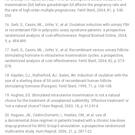
insemination (IUI) before gonadotropin IUI affects the pregnancy rate and
the rate of high-order multiple pregnancies. Fertil Steril, 2004, 81, p. 545-
550.
16. Gerli, S., Casini, ML., Unfer, V., et al. Ovulation induction with urinary FSH
or recombinant FSH in polycystic ovary syndrome patients: a prospective
randomized analysis of cost-effectiveness. Reprod Biomed Online, 2004,
9, p. 494-499.
17. Gerli, S., Casini, ML., Unfer, V., et al. Recombinant versus urinary follicle-
stimulating hormone in intrauterine insemination cycles: a prospective,
randomized analysis of cost effectiveness. Fertil Steril, 2004, 82, p. 573-
578.
18. Hayden, CJ., Rutherford, AJ., Balen, AH. Induction of ovulation with the
use of a starting dose of 50 units of recombinant human follicle-
stimulating hormone (Puregon). Fertil Steril, 1999, 71, p. 106-108.
19. Hughes, EG. Stimulated intra-uterine insemination is not a natural
choice for the treatment of unexplained subfertility. ‘Effective treatment’ or
‘not a natural choice’? Hum Reprod, 2003, 18, p. 912-914.
20. Hugues, JN., Cedrin-Durnerin, I., Howles, CM., et al. use of
a decremental dose regimen in patients treated with a chronic low-dose
step-up protocol for WHO Group II anovulation: a prospective randomized
multicentre study. Hum.Reprod. 2006, 21, p. 2817-22.