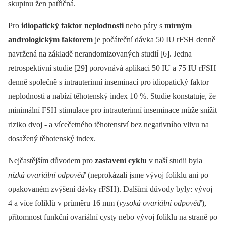
skupinu žen patřičná.
Pro
idiopatický faktor neplodnosti
nebo páry s
mírným
andrologickým faktorem
je počáteční dávka 50 IU rFSH denně
navržená na základě nerandomizovaných studií [6]. Jedna
retrospektivní studie [29] porovnává aplikaci 50 IU a 75 IU rFSH
denně společně s intrauterinní inseminací pro idiopatický faktor
neplodnosti a nabízí těhotenský index 10 %. Studie konstatuje, že
minimální FSH stimulace pro intrauterinní inseminace může snížit
riziko dvoj -⁠ a vícečetného těhotenství bez negativního vlivu na
dosažený těhotenský index.
Nejčastějším důvodem pro
zastavení cyklu
v naší studii byla
nízká ovariální odpověď
(neprokázali jsme vývoj foliklu ani po
opakovaném zvýšení dávky rFSH). Dalšími důvody byly: vývoj
4 a více foliklů v průměru 16 mm (
vysoká ovariální odpověď
),
přítomnost funkční ovariální cysty nebo vývoj foliklu na straně po