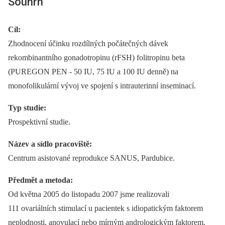
Souhrn
Cíl:
Zhodnocení účinku rozdílných počátečných dávek
rekombinantního gonadotropinu (rFSH) folitropinu beta
(PUREGON PEN -⁠ 50 IU, 75 IU a 100 IU denně) na
monofolikulární vývoj ve spojení s intrauterinní inseminací.
Typ studie:
Prospektivní studie.
Název a sídlo pracoviště:
Centrum asistované reprodukce SANUS, Pardubice.
Předmět a metoda:
Od května 2005 do listopadu 2007 jsme realizovali
111 ovariálních stimulací u pacientek s idiopatickým faktorem
neplodnosti, anovulací nebo mírným andrologickým faktorem.