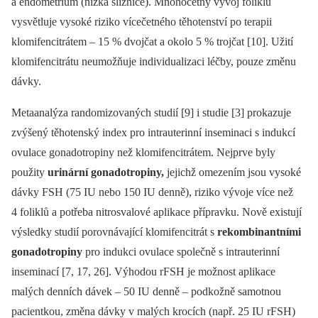
a endometrium (nízká sliznice). Mnohočetný vývoj foliklů
vysvětluje vysoké riziko vícečetného těhotenství po terapii
klomifencitrátem –⁠ 15 % dvojčat a okolo 5 % trojčat [10]. Užití
klomifencitrátu neumožňuje individualizaci léčby, pouze změnu
dávky.
Metaanalýza randomizovaných studií [9] i studie [3] prokazuje
zvýšený těhotenský index pro intrauterinní inseminaci s indukcí
ovulace gonadotropiny než klomifencitrátem. Nejprve byly
použity
urinární gonadotropiny,
jejichž omezením jsou vysoké
dávky FSH (75 IU nebo 150 IU denně), riziko vývoje více než
4 foliklů a potřeba nitrosvalové aplikace přípravku. Nově existují
výsledky studií porovnávající klomifencitrát s
rekombinantními
gonadotropiny
pro indukci ovulace společně s intrauterinní
inseminací [7, 17, 26]. Výhodou rFSH je možnost aplikace
malých denních dávek –⁠ 50 IU denně –⁠ podkožně samotnou
pacientkou, změna dávky v malých krocích (např. 25 IU rFSH)