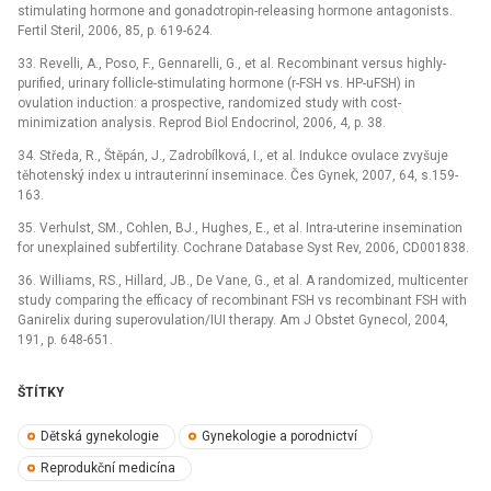
stimulating hormone and gonadotropin-releasing hormone antagonists.
Fertil Steril, 2006, 85, p. 619-624.
33. Revelli, A., Poso, F., Gennarelli, G., et al. Recombinant versus highly-
purified, urinary follicle-stimulating hormone (r-FSH vs. HP-uFSH) in
ovulation induction: a prospective, randomized study with cost-
minimization analysis. Reprod Biol Endocrinol, 2006, 4, p. 38.
34. Středa, R., Štěpán, J., Zadrobílková, I., et al. Indukce ovulace zvyšuje
těhotenský index u intrauterinní inseminace. Čes Gynek, 2007, 64, s.159-
163.
35. Verhulst, SM., Cohlen, BJ., Hughes, E., et al. Intra-uterine insemination
for unexplained subfertility. Cochrane Database Syst Rev, 2006, CD001838.
36. Williams, RS., Hillard, JB., De Vane, G., et al. A randomized, multicenter
study comparing the efficacy of recombinant FSH vs recombinant FSH with
Ganirelix during superovulation/IUI therapy. Am J Obstet Gynecol, 2004,
191, p. 648-651.
ŠTÍTKY
Dětská gynekologie
Gynekologie a porodnictví
Reprodukční medicína