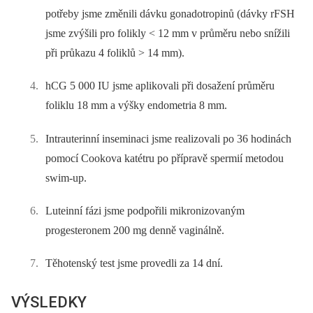
potřeby jsme změnili dávku gonadotropinů (dávky rFSH
jsme zvýšili pro folikly < 12 mm v průměru nebo snížili
při průkazu 4 foliklů > 14 mm).
hCG 5 000 IU jsme aplikovali při dosažení průměru
foliklu 18 mm a výšky endometria 8 mm.
Intrauterinní inseminaci jsme realizovali po 36 hodinách
pomocí Cookova katétru po přípravě spermií metodou
swim-up.
Luteinní fázi jsme podpořili mikronizovaným
progesteronem 200 mg denně vaginálně.
Těhotenský test jsme provedli za 14 dní.
VÝSLEDKY