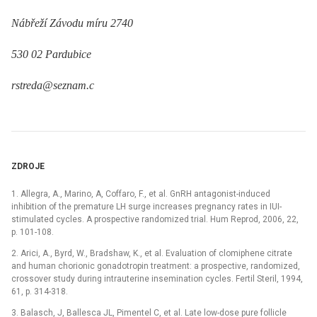
Nábřeží Závodu míru 2740
530 02 Pardubice
rstreda@seznam.c
ZDROJE
1. Allegra, A., Marino, A, Coffaro, F., et al. GnRH antagonist-induced
inhibition of the premature LH surge increases pregnancy rates in IUI-
stimulated cycles. A prospective randomized trial. Hum Reprod, 2006, 22,
p. 101-108.
2. Arici, A., Byrd, W., Bradshaw, K., et al. Evaluation of clomiphene citrate
and human chorionic gonadotropin treatment: a prospective, randomized,
crossover study during intrauterine insemination cycles. Fertil Steril, 1994,
61, p. 314-318.
3. Balasch, J, Ballesca JL, Pimentel C, et al. Late low-dose pure follicle