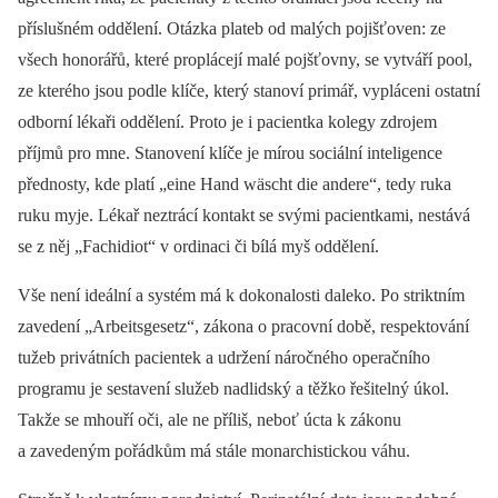
příslušném oddělení. Otázka plateb od malých pojišťoven: ze
všech honorářů, které proplácejí malé pojšťovny, se vytváří pool,
ze kterého jsou podle klíče, který stanoví primář, vypláceni ostatní
odborní lékaři oddělení. Proto je i pacientka kolegy zdrojem
příjmů pro mne. Stanovení klíče je mírou sociální inteligence
přednosty, kde platí „eine Hand wäscht die andere“, tedy ruka
ruku myje. Lékař neztrácí kontakt se svými pacientkami, nestává
se z něj „Fachidiot“ v ordinaci či bílá myš oddělení.
Vše není ideální a systém má k dokonalosti daleko. Po striktním
zavedení „Arbeitsgesetz“, zákona o pracovní době, respektování
tužeb privátních pacientek a udržení náročného operačního
programu je sestavení služeb nadlidský a těžko řešitelný úkol.
Takže se mhouří oči, ale ne příliš, neboť úcta k zákonu
a zavedeným pořádkům má stále monarchistickou váhu.