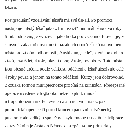
lékařů.
Postgraduální vzdělávání lékařů má své úskalí. Po promoci
nastupuje mladý lékař jako „Turnusarzt“ minimálně na dva roky.
Střídá oddělení, je využíván jako holka pro všechno. Pravda je, že
si osvojí základní dovednosti bazálních oborů. Čeká na uvolnění
místa pro získání odbornosti „Ausbildungstelle“, které, pokud ho
získá, trvá 6 let, 4 roky hlavní obor, 2 roky podobory. Tato místa
jsou přesně určena podle velikosti oddělení a lékař absolvuje celé
4 roky pouze a jenom na tomto oddělení. Kurzy jsou dobrovolné.
Zkouška formou multiplechoice probíhá na klinikách. Předepsané
operace uvedené v logbooku nelze naplnit, mnozí
retroperitoneum nikdy neviděli a ani neuvidí, natož pak
porodnické operace či porod koncem pánevním. Německý
prostor je ale veliký a společný jazyk mnohé usnadňuje. Migrace
za vzděláním je častá do Německa a zpět, volné primariáty