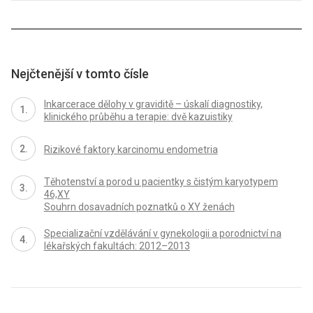
Nejčtenější v tomto čísle
Inkarcerace dělohy v graviditě – úskalí diagnostiky,
klinického průběhu a terapie: dvě kazuistiky
Rizikové faktory karcinomu endometria
Těhotenství a porod u pacientky s čistým karyotypem
46,XY
Souhrn dosavadních poznatků o XY ženách
Specializační vzdělávání v gynekologii a porodnictví na
lékařských fakultách: 2012–2013