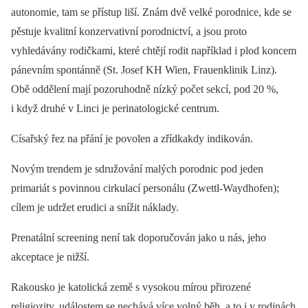
autonomie, tam se přístup liší. Znám dvě velké porodnice, kde se
pěstuje kvalitní konzervativní porodnictví, a jsou proto
vyhledávány rodičkami, které chtějí rodit například i plod koncem
pánevním spontánně (St. Josef KH Wien, Frauenklinik Linz).
Obě oddělení mají pozoruhodně nízký počet sekcí, pod 20 %,
i když druhé v Linci je perinatologické centrum.
Císařský řez na přání je povolen a zřídkakdy indikován.
Novým trendem je sdružování malých porodnic pod jeden
primariát s povinnou cirkulací personálu (Zwettl-Waydhofen);
cílem je udržet erudici a snížit náklady.
Prenatální screening není tak doporučován jako u nás, jeho
akceptace je nižší.
Rakousko je katolická země s vysokou mírou přirozené
religiozity, událostem se nechává více volný běh, a to i v rodinách