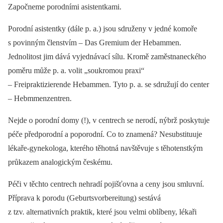
Započneme porodními asistentkami.
Porodní asistentky (dále p. a.) jsou sdruženy v jedné komoře
s povinným členstvím –⁠ Das Gremium der Hebammen.
Jednolitost jim dává vyjednávací sílu. Kromě zaměstnaneckého
poměru může p. a. volit „soukromou praxi“
–⁠ Freipraktizierende Hebammen. Tyto p. a. se sdružují do center
–⁠ Hebmmenzentren.
Nejde o porodní domy (!), v centrech se nerodí, nýbrž poskytuje
péče předporodní a poporodní. Co to znamená? Nesubstituuje
lékaře-gynekologa, kterého těhotná navštěvuje s těhotenstkým
průkazem analogickým českému.
Péči v těchto centrech nehradí pojišťovna a ceny jsou smluvní.
Příprava k porodu (Geburtsvorbereitung) sestává
z tzv. alternativních praktik, které jsou velmi oblíbeny, lékaři