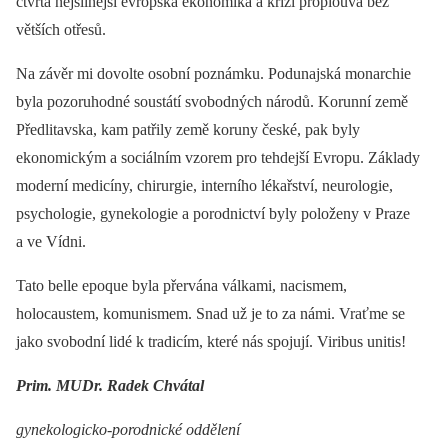
čtvrtá nejsilnější evropská ekonomika a krizí proplouvá bez
větších otřesů.
Na závěr mi dovolte osobní poznámku. Podunajská monarchie
byla pozoruhodné soustátí svobodných národů. Korunní země
Předlitavska, kam patřily země koruny české, pak byly
ekonomickým a sociálním vzorem pro tehdejší Evropu. Základy
moderní medicíny, chirurgie, interního lékařství, neurologie,
psychologie, gynekologie a porodnictví byly položeny v Praze
a ve Vídni.
Tato belle epoque byla přervána válkami, nacismem,
holocaustem, komunismem. Snad už je to za námi. Vraťme se
jako svobodní lidé k tradicím, které nás spojují. Viribus unitis!
Prim. MUDr. Radek Chvátal
gynekologicko-porodnické oddělení