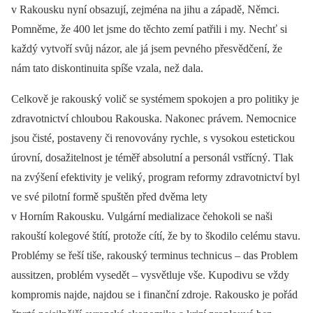
v Rakousku nyní obsazují, zejména na jihu a západě, Němci.
Pomněme, že 400 let jsme do těchto zemí patřili i my. Nechť si
každý vytvoří svůj názor, ale já jsem pevného přesvědčení, že
nám tato diskontinuita spíše vzala, než dala.
Celkově je rakouský volič se systémem spokojen a pro politiky je
zdravotnictví chloubou Rakouska. Nakonec právem. Nemocnice
jsou čisté, postaveny či renovovány rychle, s vysokou estetickou
úrovní, dosažitelnost je téměř absolutní a personál vstřícný. Tlak
na zvýšení efektivity je veliký, program reformy zdravotnictví byl
ve své pilotní formě spuštěn před dvěma lety
v Horním Rakousku. Vulgární medializace čehokoli se naši
rakouští kolegové štítí, protože cítí, že by to škodilo celému stavu.
Problémy se řeší tiše, rakouský terminus technicus –⁠ das Problem
aussitzen, problém vysedět –⁠ vysvětluje vše. Kupodivu se vždy
kompromis najde, najdou se i finanční zdroje. Rakousko je pořád