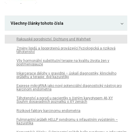
Všechny články tohoto čísla
Rakouské porodnictví. Dichtung und Wahrheit
Změny lipidů a lipoproteinů provázející fyziologická a riziková
těhotenství
Vliv hormonální substituční terapie na kvalitu života žen v
postmenopauze
Inkarcerace dělohy v graviditě – úskalí diagnostiky, klinického
průběhu a terapie: dvě kazuistiky
Exprese mikroRNA jako nový potenciální diagnostický nástroj pro
karcinom endometria
Těhotenství a porod u pacientky s čistým karyotypem 46,XY
Souhrn dosavadních poznatků o XY ženách
Rizikové faktory karcinomu endometria
Fulminantní průběh HELLP syndromu s infaustním vyústěním –
kazuistika