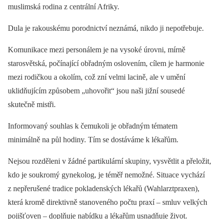
muslimská rodina z centrální Afriky.
Dula je rakouskému porodnictví neznámá, nikdo ji nepotřebuje.
Komunikace mezi personálem je na vysoké úrovni, mírně
starosvětská, počínající obřadným oslovením, cílem je harmonie
mezi rodičkou a okolím, což zní velmi lacině, ale v umění
uklidňujícím způsobem „uhovořit“ jsou naši jižní sousedé
skutečně mistři.
Informovaný souhlas k čemukoli je obřadným tématem
minimálně na půl hodiny. Tím se dostáváme k lékařům.
Nejsou rozděleni v žádné partikulární skupiny, vysvětlit a přeložit,
kdo je soukromý gynekolog, je téměř nemožné. Situace vychází
z nepřerušené tradice pokladenských lékařů (Wahlarztpraxen),
která kromě direktivně stanoveného počtu praxí –⁠ smluv velkých
pojišťoven –⁠ doplňuje nabídku a lékařům usnadňuje život.