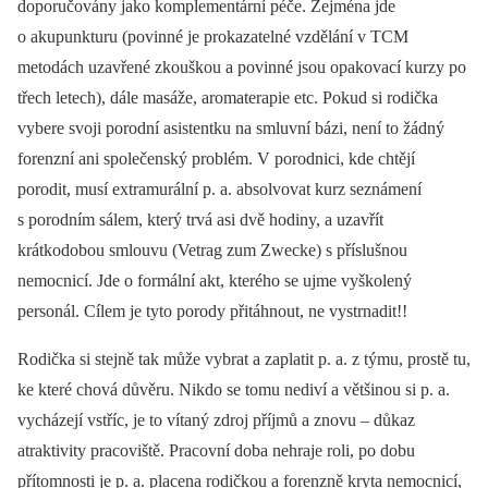
doporučovány jako komplementární péče. Zejména jde
o akupunkturu (povinné je prokazatelné vzdělání v TCM
metodách uzavřené zkouškou a povinné jsou opakovací kurzy po
třech letech), dále masáže, aromaterapie etc. Pokud si rodička
vybere svoji porodní asistentku na smluvní bázi, není to žádný
forenzní ani společenský problém. V porodnici, kde chtějí
porodit, musí extramurální p. a. absolvovat kurz seznámení
s porodním sálem, který trvá asi dvě hodiny, a uzavřít
krátkodobou smlouvu (Vetrag zum Zwecke) s příslušnou
nemocnicí. Jde o formální akt, kterého se ujme vyškolený
personál. Cílem je tyto porody přitáhnout, ne vystrnadit!!
Rodička si stejně tak může vybrat a zaplatit p. a. z týmu, prostě tu,
ke které chová důvěru. Nikdo se tomu nediví a většinou si p. a.
vycházejí vstříc, je to vítaný zdroj příjmů a znovu –⁠ důkaz
atraktivity pracoviště. Pracovní doba nehraje roli, po dobu
přítomnosti je p. a. placena rodičkou a forenzně kryta nemocnicí,