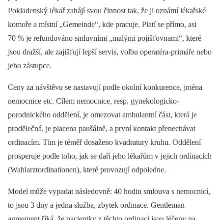
Pokladenský lékař zahájí svou činnost tak, že ji oznámí lékařské
komoře a místní „Gemeinde“, kde pracuje. Platí se přímo, asi
70 % je refundováno smluvními „malými pojišťovnami“, které
jsou dražší, ale zajišťují lepší servis, volbu operatéra-primáře nebo
jeho zástupce.
Ceny za návštěvu se nastavují podle okolní konkurence, jména
nemocnice etc. Cílem nemocnice, resp. gynekologicko-
porodnického oddělení, je omezovat ambulantní část, která je
prodělečná, je placena paušálně, a první kontakt přenechávat
ordinacím. Tím je téměř dosaženo kvadratury kruhu. Oddělení
prosperuje podle toho, jak se daří jeho lékařům v jejich ordinacích
(Wahlarztordinationen), které provozují odpoledne.
Model může vypadat následovně: 40 hodin smlouva s nemocnicí,
to jsou 3 dny a jedna služba, zbytek ordinace. Gentleman
agreement říká, že pacientky z těchto ordinací jsou léčeny na