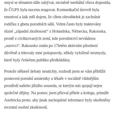
smysl se tématem dále zabývat, nicméně mediální vřava dopustila,
že ČGPS byla nucena reagovat. Komunikační úroveň byla
emotivní a laik měl dojem, že cílem obroditelek je zachránit
rodičku z gheta porodních sálů. Velmi často byly traktovány
různé „západní zkušenosti“ z Holandska, Německa, Rakouska,
prostě z civilizovaných zemí, kde porodnictví nevládnou
„surovci“. Rakousko znám po 17letém aktivním působení
důvěrně a iritovaly mne polopravdy, někdy vyložené nesmysly,
které byly českému publiku předkládány.
Protože některé debaty neutichly, rozhodl jsem se vám přiblížit
postavení porodní asistentky a lékaře v sociálně vlídnějším
prostředí našeho jižního souseda, se kterým nás spojují nejen
společné dějiny. Na pomoc jsem přizval přítele a kolegu, primáře
Anzböcka proto, aby jinak suchopárné informace byly okořeněny
recentní osobní zkušeností.