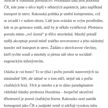
Stručně k vlastnímu porodnictví. Perinatální data jsou podobná
ČR, kde jsme o něco lepší v některých aspektech, jako například
transport in utero. Rakouská politika je umění kompromisu, což
se zrcadlí i v našem oboru. Lidé jsou svázáni se svým prostředím,
kde se po generace rodili, aniž by je někdo vystěhoval. Představa
porodu mimo „své území“ je těžce stravitelná. Mnohý primář
raději akceptuje porod méně zralého novorozence a jeho následný
transfer než transport in utero. Žádám o shovívavost všechny,
kteří rychle soudí a mnohdy si pletou náš obor se sociálně-
eugenickým inženýrstvím.
Otázka je cui bono? To se týká i počtu porodů stanovených na
minimálně 500, ale taktně se o tom mlčí, stejně tak o počtu
císařských řezů. Těch je mnoho a je to dáno paradigmatem
vídeňské kliniky profesora Hussleina –⁠ bezpečné ukončení
těhotenství je porod císařským řezem. Rakousko není natolik
homogenní jako ČR a zaalpské země si udržují vysokou míru