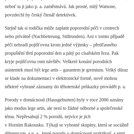
neboť ta ji jako p. a. zaměstnává. Jak prosté, milý Watsone,
povzdechl by český čtenář detektivek.
Stejně tak si rodička může zaplatit poporodní péči v centrech
nebo privátně (Nachbetreung, Stillrunden). Ani v tomto případě
péči nehradí pojišťovna krom jedné výjimky –⁠ předčasného
propuštění třetí poporodní den a pátý po císařském řezu. Pak
kryje pojišťovna osm návštěv. Veškeré konání porodních
asistentek musí být lege artis –⁠ garantem je gremium. Velký důraz
se klade na dokumentaci v elektronické formě, nově mohou
některé vybrané záznamy do těhotenské průkazky provádět p. a.
Porody v domácnosti (Hausgeburten) byly v roce 2006 uznány
jako modus lege artis, ale není to žádné odborné a společenské
téma. Nepřesahují 2 % porodů, nejvíce je jich
v Horním Rakousku. Týkají se vybrané skupiny, která se sociálně
diferencuje, a p. a., které porody v domácnosti praktikují, s nimi