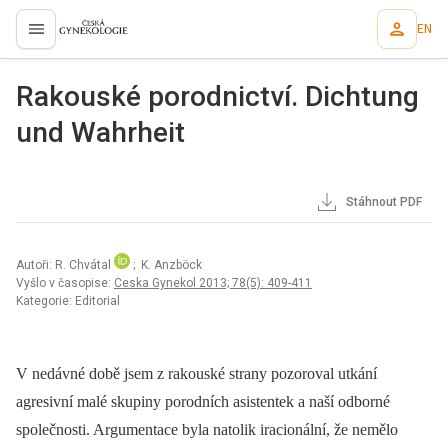
EN
proLékaře.cz
Rakouské porodnictví. Dichtung
und Wahrheit
Stáhnout PDF
Autoři: R. Chvátal
; K. Anzböck
Vyšlo v časopise:
Ceska Gynekol 2013; 78(5): 409-411
Kategorie: Editorial
V nedávné době jsem z rakouské strany pozoroval utkání
agresivní malé skupiny porodních asistentek a naší odborné
společnosti. Argumentace byla natolik iracionální, že nemělo