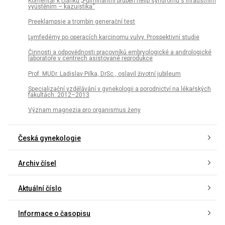
Komentář k článku „Fulminantní průběh hellp syndromu s infaustním
vyústěním – kazuistika“
Preeklampsie a trombin generační test
Lymfedémy po operacích karcinomu vulvy. Prospektivní studie
Činnosti a odpovědnosti pracovníků embryologické a andrologické
laboratoře v centrech asistované reprodukce
Prof. MUDr. Ladislav Pilka, DrSc., oslavil životní jubileum
Specializační vzdělávání v gynekologii a porodnictví na lékařských
fakultách: 2012–2013
Význam magnezia pro organismus ženy
Česká gynekologie
Archiv čísel
Aktuální číslo
Informace o časopisu