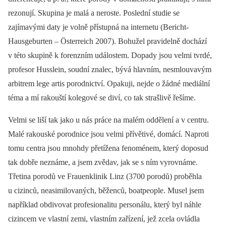
rezonují. Skupina je malá a neroste. Poslední studie se
zajímavými daty je volně přístupná na internetu (Bericht-
Hausgeburten –⁠ Österreich 2007). Bohužel pravidelně dochází
v této skupině k forenzním událostem. Dopady jsou velmi tvrdé,
profesor Husslein, soudní znalec, bývá hlavním, nesmlouvavým
arbitrem lege artis porodnictví. Opakuji, nejde o žádné mediální
téma a mí rakouští kolegové se diví, co tak strašlivě řešíme.
Velmi se liší tak jako u nás práce na malém oddělení a v centru.
Malé rakouské porodnice jsou velmi přívětivé, domácí. Naproti
tomu centra jsou mnohdy přetížena fenoménem, který doposud
tak dobře neznáme, a jsem zvědav, jak se s ním vyrovnáme.
Třetina porodů ve Frauenklinik Linz (3700 porodů) proběhla
u cizinců, neasimilovaných, běženců, boatpeople. Musel jsem
například obdivovat profesionalitu personálu, který byl náhle
cizincem ve vlastní zemi, vlastním zařízení, jež zcela ovládla