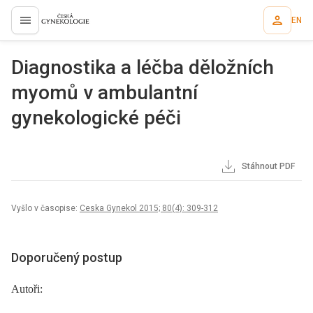
EN
proLékaře.cz
Diagnostika a léčba děložních
myomů v ambulantní
gynekologické péči
Stáhnout PDF
Vyšlo v časopise:
Ceska Gynekol 2015; 80(4): 309-312
Doporučený postup
Autoři: