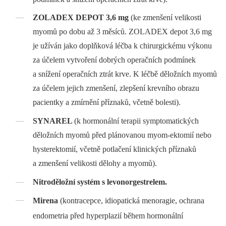
ZOLADEX DEPOT 3,6 mg
(ke zmenšení velikosti
myomů po dobu až 3 měsíců. ZOLADEX depot 3,6 mg
je užíván jako doplňková léčba k chirurgickému výkonu
za účelem vytvoření dobrých operačních podmínek
a snížení operačních ztrát krve. K léčbě děložních myomů
za účelem jejich zmenšení, zlepšení krevního obrazu
pacientky a zmírnění příznaků, včetně bolesti).
SYNAREL
(k hormonální terapii symptomatických
děložních myomů před plánovanou myom-ektomií nebo
hysterektomií, včetně potlačení klinických příznaků
a zmenšení velikosti dělohy a myomů).
Nitroděložní systém s levonorgestrelem.
Mirena
(kontracepce, idiopatická menoragie, ochrana
endometria před hyperplazií během hormonální