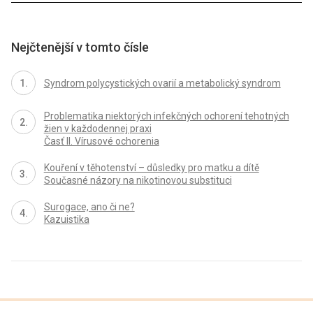
Nejčtenější v tomto čísle
Syndrom polycystických ovarií a metabolický syndrom
Problematika niektorých infekčných ochorení tehotných
žien v každodennej praxi
Časť II. Vírusové ochorenia
Kouření v těhotenství – důsledky pro matku a dítě
Současné názory na nikotinovou substituci
Surogace, ano či ne?
Kazuistika