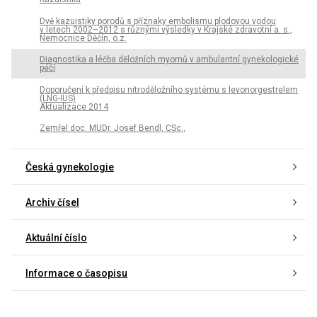
Dvě kazuistiky porodů s příznaky embolismu plodovou vodou
v letech 2002–2012 s různými výsledky v Krajské zdravotní a. s.,
Nemocnice Děčín, o.z.
Diagnostika a léčba děložních myomů v ambulantní gynekologické
péči
Doporučení k předpisu nitroděložního systému s levonorgestrelem
(LNG-IUS)
Aktualizace 2014
Zemřel doc. MUDr. Josef Bendl, CSc.,
Česká gynekologie
Archiv čísel
Aktuální číslo
Informace o časopisu