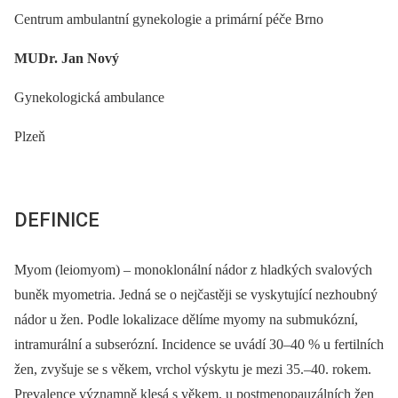
Centrum ambulantní gynekologie a primární péče Brno
MUDr. Jan Nový
Gynekologická ambulance
Plzeň
DEFINICE
Myom (leiomyom) –⁠ monoklonální nádor z hladkých svalových
buněk myometria. Jedná se o nejčastěji se vyskytující nezhoubný
nádor u žen. Podle lokalizace dělíme myomy na submukózní,
intramurální a subserózní. Incidence se uvádí 30–40 % u fertilních
žen, zvyšuje se s věkem, vrchol výskytu je mezi 35.–40. rokem.
Prevalence významně klesá s věkem, u postmenopauzálních žen