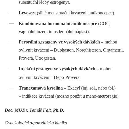
substituční léčby estrogeny).
Levosert
(silné menstruační krvácení, antikoncepce).
Kombinovaná hormonální antikoncepce
(COC,
vaginální inzert, transdermální náplast).
Perorální gestageny ve vysokých dávkách
–⁠ mohou
ovlivnit krvácení –⁠ Duphaston, Norethisteron, Orgametril,
Provera, Utrogestan.
Injekční gestagen ve vysokých dávkách
–⁠ mohou
ovlivnit krvácení –⁠ Depo-Provera.
Tranexamová kyselina
–⁠ Exacyl (inj. sol., nebo tbl.)
–⁠ indikace krvácení (možno použít u meno-metroragie)
Doc. MUDr. Tomáš Fait, Ph.D.
Gynekologicko-porodnická klinika