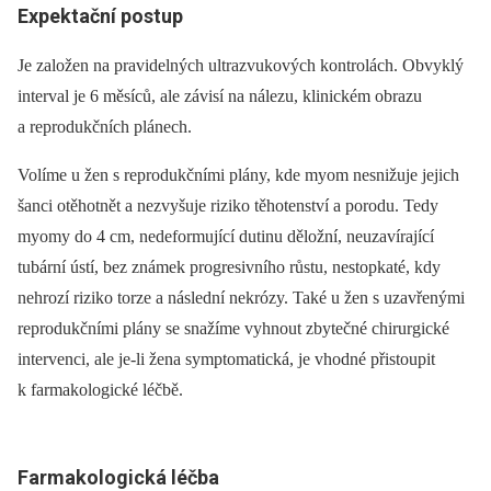
Expektační postup
Je založen na pravidelných ultrazvukových kontrolách. Obvyklý
interval je 6 měsíců, ale závisí na nálezu, klinickém obrazu
a reprodukčních plánech.
Volíme u žen s reprodukčními plány, kde myom nesnižuje jejich
šanci otěhotnět a nezvyšuje riziko těhotenství a porodu. Tedy
myomy do 4 cm, nedeformující dutinu děložní, neuzavírající
tubární ústí, bez známek progresivního růstu, nestopkaté, kdy
nehrozí riziko torze a následní nekrózy. Také u žen s uzavřenými
reprodukčními plány se snažíme vyhnout zbytečné chirurgické
intervenci, ale je-li žena symptomatická, je vhodné přistoupit
k farmakologické léčbě.
Farmakologická léčba