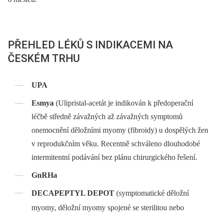
PŘEHLED LÉKŮ S INDIKACEMI NA
ČESKÉM TRHU
UPA
Esmya
(Ulipristal-acetát je indikován k předoperační
léčbě středně závažných až závažných symptomů
onemocnění děložními myomy (fibroidy) u dospělých žen
v reprodukčním věku. Recentně schváleno dlouhodobé
intermitentní podávání bez plánu chirurgického řešení.
GnRHa
DECAPEPTYL DEPOT
(symptomatické děložní
myomy, děložní myomy spojené se sterilitou nebo