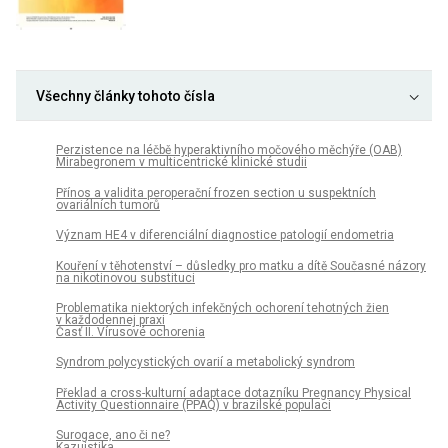
Všechny články tohoto čísla
Perzistence na léčbě hyperaktivního močového měchýře (OAB)
Mirabegronem v multicentrické klinické studii
Přínos a validita peroperační frozen section u suspektních
ovariálních tumorů
Význam HE4 v diferenciální diagnostice patologií endometria
Kouření v těhotenství – důsledky pro matku a dítě Současné názory
na nikotinovou substituci
Problematika niektorých infekčných ochorení tehotných žien
v každodennej praxi
Časť II. Vírusové ochorenia
Syndrom polycystických ovarií a metabolický syndrom
Překlad a cross-kulturní adaptace dotazníku Pregnancy Physical
Activity Questionnaire (PPAQ) v brazilské populaci
Surogace, ano či ne?
Kazuistika