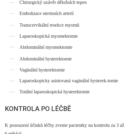
Chirurgický uzávěr děložních tepen
Embolizace uterinních arterií
Transcervikální resekce myomů
Laparoskopická myomektomie
Abdominální myomektomie
Abdominální hysterektomie
Vaginální hysterektomie
Laparoskopicky asistovaná vaginální hysterek-tomie
Totální laparoskopická hysterektomie
KONTROLA PO LÉČBĚ
K posouzení účinků léčby zveme pacientky na kontrolu za 3 až
6 měsíců.