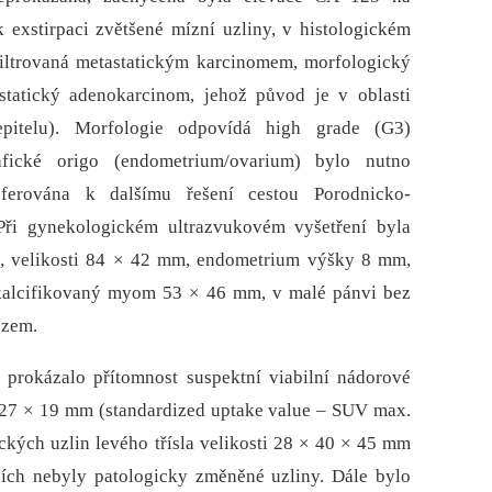
 exstirpaci zvětšené mízní uzliny, v histologickém
filtrovaná metastatickým karcinomem, morfologický
statický adenokarcinom, jehož původ je v oblasti
epitelu). Morfologie odpovídá high grade (G3)
afické origo (endometrium/ovarium) bylo nutno
referována k dalšímu řešení cestou Porodnicko-
ři gynekologickém ultrazvukovém vyšetření byla
), velikosti 84 × 42 mm, endometrium výšky 8 mm,
 kalcifikovaný myom 53 × 46 mm, v malé pánvi bez
ezem.
 prokázalo přítomnost suspektní viabilní nádorové
i 27 × 19 mm (standardized uptake value –⁠ SUV max.
ckých uzlin levého třísla velikosti 28 × 40 × 45 mm
cích nebyly patologicky změněné uzliny. Dále bylo