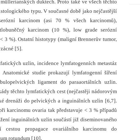
 müllerianských duktech. Proto také ve všech těchto
stologického typu. V současné době jako nejčastější
serózní karcinom (asi 70 % všech karcinomů),
tlobuněčný karcinom (10 %), low grade serózní
 3 %). Ostatní histotypy (maligní Brennerův tumor,
zácné [5].
fatických uzlin, incidence lymfatogenních metastáz
 Anatomické studie prokazují lymfatogenní šíření
bulopelvických ligament do paraaortálních uzlin.
kády těchto lymfatických cest (nejčastěji nádorovým
é drenáži do pelvických a inguinálních uzlin [6,7].
 při karcinomu ovaria tak představuje < 3 % případů
tižení inguinálních uzlin součástí již diseminovaného
ní cestou propagace ovariálního karcinomu do
ntum rotundum [10].