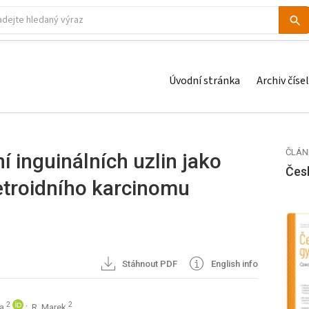
Úvodní stránka
Archiv čísel
ČLÁN
í inguinálních uzlin jako
Čes
etroidního karcinomu
Stáhnout PDF
English info
2
2
ka
; R. Marek