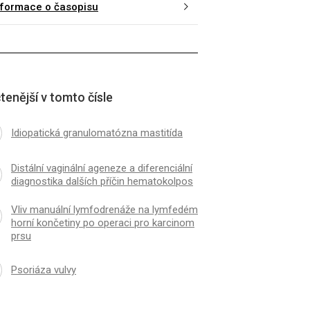
nformace o časopisu
tenější v tomto čísle
Idiopatická granulomatózna mastitída
Distální vaginální ageneze a diferenciální
diagnostika dalších příčin hematokolpos
Vliv manuální lymfodrenáže na lymfedém
horní končetiny po operaci pro karcinom
prsu
Psoriáza vulvy