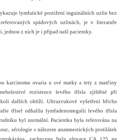
ykazuje lymfatické postižení inguinálních uzlin bez
referovaných spádových uzlinách, je v literatuře
, jednou z nich je i případ naší pacientky.
zou karcinomu ovaria u své matky a tety z matčiny
ebolestivé rezistence levého třísla zjištěné při
koli dalších obtíží. Ultrazvukové vyšetření břicha
fie třísel odhalila lymfadenomegalii levého třísla
rudníku byl normální. Pacientka byla referována na
uc, sérologie s nálezem anamnestických protilátek
neprokázána, zachycena byla elevace CA 125 na