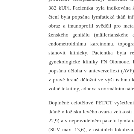
382 kUI/l. Pacientka byla indikována k
čtení byla popsána lymfatická tkáň in
obraz a imunoprofil svědčil pro meta
ženského genitálu (müllerianského 
endometroidnímu karcinomu, topogr
stanovit klinicky. Pacientka byla 
gynekologické kliniky FN Olomouc. P
popsána děloha v anteverzeflexi (AVF
v pravé hraně děložní ve výši isthmu
volné tekutiny, adnexa s normálním nál
Doplněné celotělové PET/CT vyšetření
tkáně v ložisku levého ovaria velikost
22,9) a v nepravidelném paketu lymfati
(SUV max. 13,6), v ostatních lokaliza