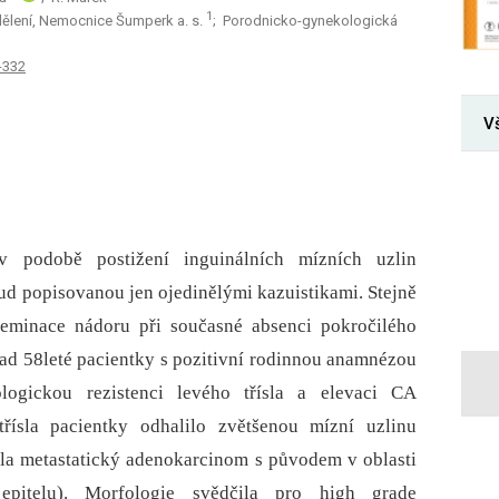
1
ělení, Nemocnice Šumperk a. s.
; Porodnicko-gynekologická
-332
V
v podobě postižení inguinálních mízních uzlin
osud popisovanou jen ojedinělými kazuistikami. Stejně
iseminace nádoru při současné absenci pokročilého
pad 58leté pacientky s pozitivní rodinnou anamnézou
logickou rezistenci levého třísla a elevaci CA
třísla pacientky odhalilo zvětšenou mízní uzlinu
rdila metastatický adenokarcinom s původem v oblasti
 epitelu). Morfologie svědčila pro high grade