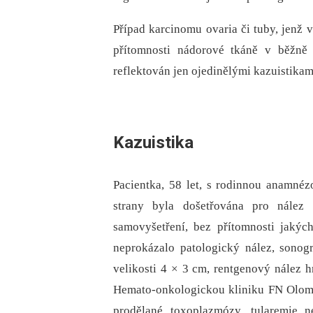
Případ karcinomu ovaria či tuby, jenž v
přítomnosti nádorové tkáně v běžně 
reflektován jen ojedinělými kazuistikami
Kazuistika
Pacientka, 58 let, s rodinnou anamné
strany byla došetřována pro nález n
samovyšetření, bez přítomnosti jakých
neprokázalo patologický nález, sonogra
velikosti 4 × 3 cm, rentgenový nález h
Hemato-onkologickou kliniku FN Olomo
prodělané toxoplazmózy, tularemie 