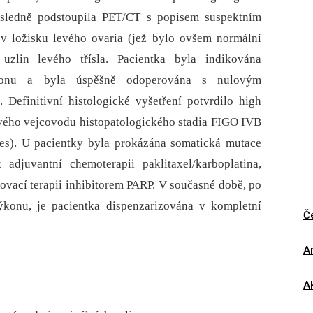
ásledně podstoupila PET/CT s popisem suspektním
 v ložisku levého ovaria (jež bylo ovšem normální
uzlin levého třísla. Pacientka byla indikována
konu a byla úspěšně odoperována s nulovým
efinitivní histologické vyšetření potvrdilo high
vého vejcovodu histopatologického stadia FIGO IVB
es). U pacientky byla prokázána somatická mutace
adjuvantní chemoterapii paklitaxel/karboplatina,
ovací terapii inhibitorem PARP. V současné době, po
ýkonu, je pacientka dispenzarizována v kompletní
Č
Ar
Ak