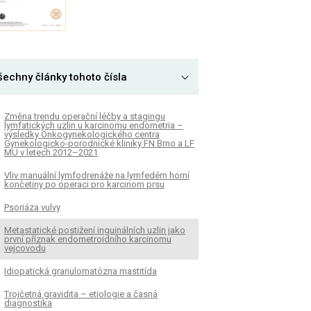
šechny články tohoto čísla
Změna trendu operační léčby a stagingu
lymfatických uzlin u karcinomu endometria –
výsledky Onkogynekologického centra
Gynekologicko-porodnické kliniky FN Brno a LF
MU v letech 2012–2021
Vliv manuální lymfodrenáže na lymfedém horní
končetiny po operaci pro karcinom prsu
Psoriáza vulvy
Metastatické postižení inguinálních uzlin jako
první příznak endometroidního karcinomu
vejcovodu
Idiopatická granulomatózna mastitída
Trojčetná gravidita – etiologie a časná
diagnostika