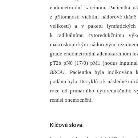
endometroidní karcinom. Pacientka n
z přítomnosti viabilní nádorové tkáně
velikosti) a v paketu lymfatických 
k radikálnímu cytoredukčnímu vý
makroskopickým nádorovým reziduem. D
grade endometroidní adenokarcinom le
pT2b pN0 (17/0) pM1 (nodus inguinal
BRCA1
. Pacientka byla indikována k 
podáno bylo 16 cyklů a k následné udrž
roce od primárního cytoredukčního v
remisi onemocnění.
Klíčová slova: