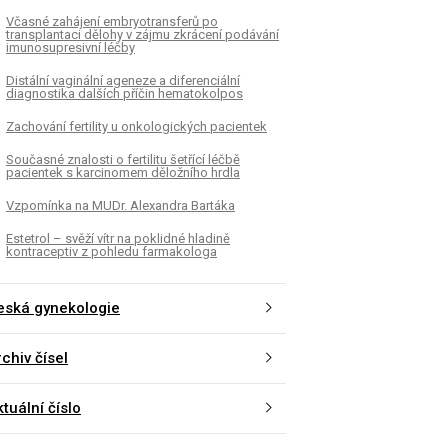
Včasné zahájení embryotransferů po
transplantaci dělohy v zájmu zkrácení podávání
imunosupresivní léčby
Distální vaginální ageneze a diferenciální
diagnostika dalších příčin hematokolpos
Zachování fertility u onkologických pacientek
Současné znalosti o fertilitu šetřící léčbě
pacientek s karcinomem děložního hrdla
Vzpomínka na MUDr. Alexandra Bartáka
Estetrol – svěží vítr na poklidné hladině
kontraceptiv z pohledu farmakologa
eská gynekologie
chiv čísel
tuální číslo