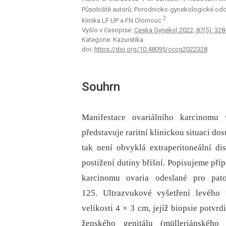
Působiště autorů: Porodnicko-gynekologické odd
2
klinika LF UP a FN Olomouc
Vyšlo v časopise:
Ceska Gynekol 2022; 87(5): 328
Kategorie: Kazuistika
doi:
https://doi.org/10.48095/cccg2022328
Souhrn
Manifestace ovariálního karcinomu 
představuje raritní klinickou situaci d
tak není obvyklá extraperitoneální d
postižení dutiny břišní. Popisujeme pří
karcinomu ovaria odeslané pro pato
125. Ultrazvukové vyšetření levého 
velikosti 4 × 3 cm, jejíž bio­psie potv
ženského genitálu (mülleriánského