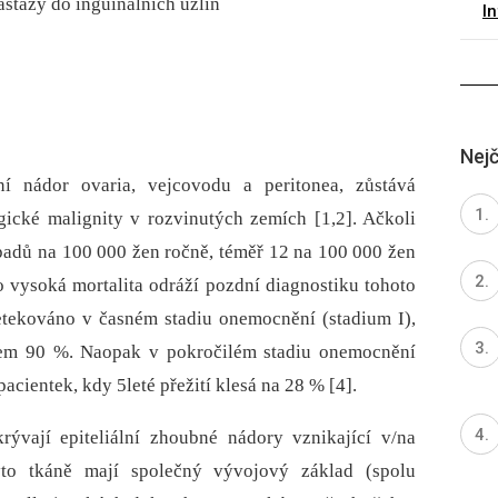
astázy do inguinálních uzlin
I
Nejč
gní nádor ovaria, vejcovodu a peritonea, zůstává
gické malignity v rozvinutých zemích [1,2]. Ačkoli
padů na 100 000 žen ročně, téměř 12 na 100 000 žen
 vysoká mortalita odráží pozdní dia­gnostiku tohoto
tekováno v časném stadiu onemocnění (stadium I),
olem 90 %. Naopak v pokročilém stadiu onemocnění
pacientek, kdy 5leté přežití klesá na 28 % [4].
ývají epiteliální zhoubné nádory vznikající v/na
yto tkáně mají společný vývojový základ (spolu