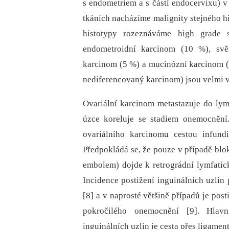
s endometriem a s částí endocervixu) v
tkáních nacházíme malignity stejného hi
histotypy rozeznáváme high grade 
endometroidní karcinom (10 %), svě
karcinom (5 %) a mucinózní karcinom (<
nediferencovaný karcinom) jsou velmi v
Ovariální karcinom metastazuje do lym
úzce koreluje se stadiem onemocnění.
ovariálního karcinomu cestou infundi
Předpokládá se, že pouze v případě blo
embolem) dojde k retrográdní lymfatick
Incidence postižení inguinálních uzlin
[8] a v naprosté většině případů je pos
pokročilého onemocnění [9]. Hlav
inguinálních uzlin je cesta přes ligame