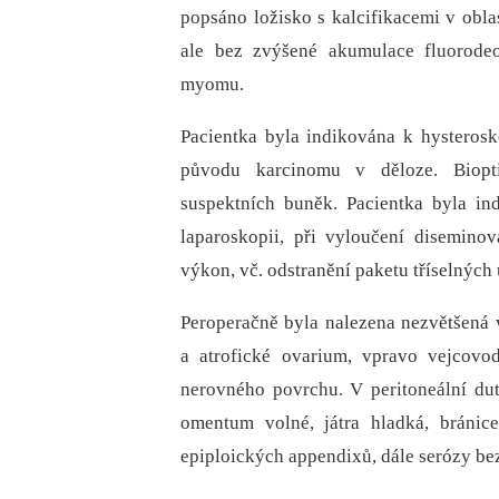
popsáno ložisko s kalcifikacemi v obla
ale bez zvýšené akumulace fluorode
myomu.
Pacientka byla indikována k hysterosko
původu karcinomu v děloze. Biopti
suspektních buněk. Pacientka byla in
laparoskopii, při vyloučení disemino
výkon, vč. odstranění paketu tříselných 
Peroperačně byla nalezena nezvětšená 
a atrofické ovarium, vpravo vejcovo
nerovného povrchu. V peritoneální dut
omentum volné, játra hladká, bránic
epiploických appendixů, dále serózy be