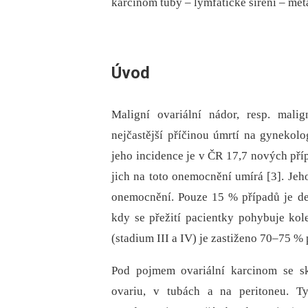
karcinom tuby – lymfatické šíření – met
Úvod
Maligní ovariální nádor, resp. mali
nejčastější příčinou úmrtí na gynekolo
jeho incidence je v ČR 17,7 nových pří
jich na toto onemocnění umírá [3]. Jeho
onemocnění. Pouze 15 % případů je de
kdy se přežití pacientky pohybuje k
(stadium III a IV) je zastiženo 70–75 % 
Pod pojmem ovariální karcinom se skr
ovariu, v tubách a na peritoneu. T