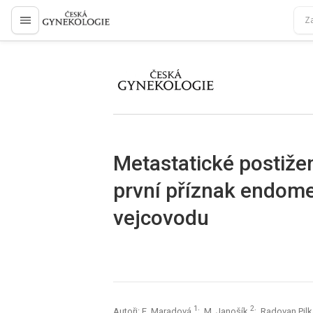
proLékaře.cz
proLékaře.cz
Metastatické postižen
první příznak endom
vejcovodu
1
2
Autoři: E. Maradová
; M. Janošík
; Radovan Pil