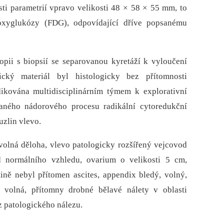
sti parametrií vpravo velikosti 48 × 58 × 55 mm, to
oxyglukózy (FDG), odpovídající dříve popsanému
pii s bio­psií se separovanou kyretáží k vyloučení
cký materiál byl histologicky bez přítomnosti
dikována multidisciplinárním týmem k explorativní
vaného nádorového procesu radikální cytoredukční
uzlin vlevo.
volná děloha, vlevo patologicky rozšířený vejcovod
d normálního vzhledu, ovarium o velikosti 5 cm,
ině nebyl přítomen ascites, appendix bledý, volný,
e volná, přítomny drobné bělavé nálety v oblasti
z patologického nálezu.