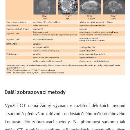
Další zobrazovací metody
Využití CT nemá žádný význam v rozlišení děložních myomů
a sarkomů především z důvodu nedostatečného měkkotkáňového
kontrastu této zobrazovací metody. Na přítomnost sarkomu tak
může CT poukázat nepřímo při známkách invazivního růstu