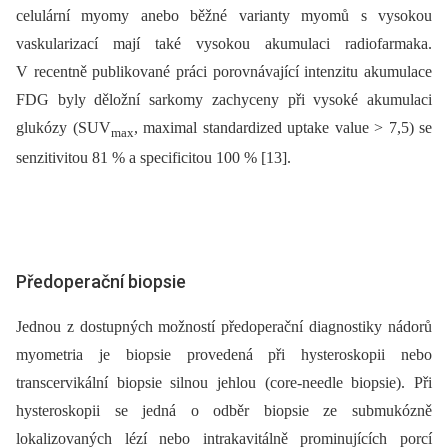
celulární myomy anebo běžné varianty myomů s vysokou
vaskularizací mají také vysokou akumulaci radiofarmaka.
V recentně publikované práci porovnávající intenzitu akumulace
FDG byly děložní sarkomy zachyceny při vysoké akumulaci
glukózy (SUV
, maximal standardized uptake value > 7,5) se
max
senzitivitou 81 % a specificitou 100 % [13].
Předoperační biopsie
Jednou z dostupných možností předoperační diagnostiky nádorů
myometria je biopsie provedená při hysteroskopii nebo
transcervikální biopsie silnou jehlou (core-needle biopsie). Při
hysteroskopii se jedná o odběr biopsie ze submukózně
lokalizovaných lézí nebo intrakavitálně prominujících porcí