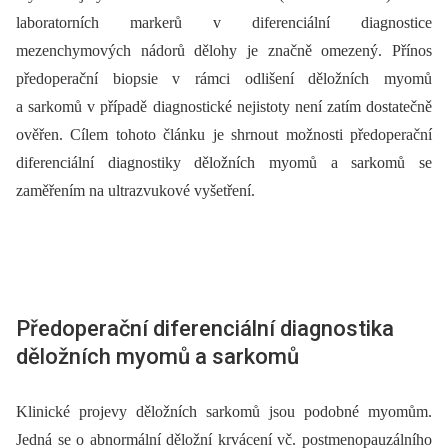
laboratorních markerů v diferenciální diagnostice
mezenchymových nádorů dělohy je značně omezený. Přínos
předoperační biopsie v rámci odlišení děložních myomů
a sarkomů v případě diagnostické nejistoty není zatím dostatečně
ověřen. Cílem tohoto článku je shrnout možnosti předoperační
diferenciální diagnostiky děložních myomů a sarkomů se
zaměřením na ultrazvukové vyšetření.
Předoperační diferenciální diagnostika
děložních myomů a sarkomů
Klinické projevy děložních sarkomů jsou podobné myomům.
Jedná se o abnormální děložní krvácení vč. postmenopauzálního