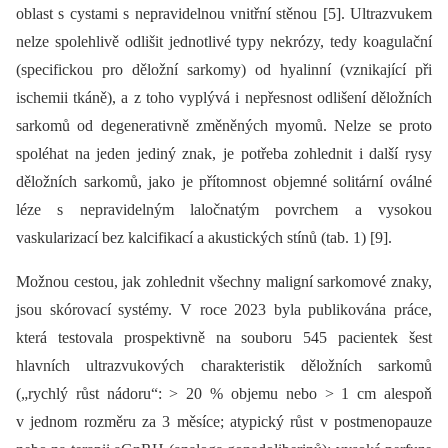
oblast s cystami s nepravidelnou vnitřní stěnou [5]. Ultrazvukem
nelze spolehlivě odlišit jednotlivé typy nekrózy, tedy koagulační
(specifickou pro děložní sarkomy) od hyalinní (vznikající při
ischemii tkáně), a z toho vyplývá i nepřesnost odlišení děložních
sarkomů od degenerativně změněných myomů. Nelze se proto
spoléhat na jeden jediný znak, je potřeba zohlednit i další rysy
děložních sarkomů, jako je přítomnost objemné solitární oválné
léze s nepravidelným laločnatým povrchem a vysokou
vaskularizací bez kalcifikací a akustických stínů (tab. 1) [9].
Možnou cestou, jak zohlednit všechny maligní sarkomové znaky,
jsou skórovací systémy. V roce 2023 byla publikována práce,
která testovala prospektivně na souboru 545 pacientek šest
hlavních ultrazvukových charakteristik děložních sarkomů
(„rychlý růst nádoru“: > 20 % objemu nebo > 1 cm alespoň
v jednom rozměru za 3 měsíce; atypický růst v postmenopauze