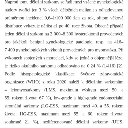
Naproti tomu děložní sarkomy se řadí mezi vzácné gynekologické
nádory tvořící jen 3 % všech děložních malignit s odhadovanou
průměrnou incidencí 0,6–1/100 000 žen za rok, přitom věková
distribuce vykazuje nárůst až po 40. roce života. Obecně připadá
jeden děložní sarkom na 2 000–8 300 hysterektomií provedených
pro jakékoli benigní gynekologické patologie, resp. na 416–
7 400 gynekologických výkonů provedených pro myomatózu. Při
výkonech spojených s morcelací, kdy se jedná o objemnější léze,
je riziko okultního sarkomu odhadováno na 0,24 % (1/416) [2].
Podle histopatologické klasifikace Světové zdravotnické
organizace (WHO) z roku 2020 náleží k děložním sarkomům
–⁠ leiomyosarkomy (LMS, maximum výskytu mezi 50. a
55. rokem života; 67 %), low-grade a high-grade endometriální
stromální sarkomy (LG-ESS, maximum mezi 40. a 55. rokem
života; HG-ESS, maximum mezi 55. a 60. rokem života;
souhrnně 21 %), nediferencované děložní sarkomy (UUS,