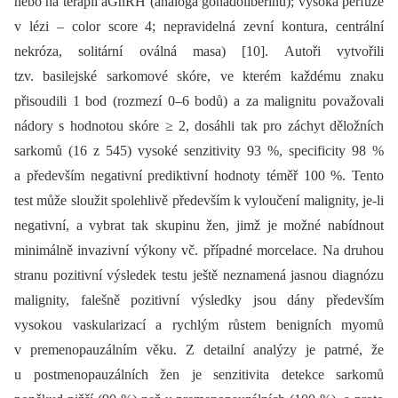
nebo na terapii aGnRH (analoga gonadoliberinů); vysoká perfuze
v lézi –⁠ color score 4; nepravidelná zevní kontura, centrální
nekróza, solitární oválná masa) [10]. Autoři vytvořili
tzv. basilejské sarkomové skóre, ve kterém každému znaku
přisoudili 1 bod (rozmezí 0–6 bodů) a za malignitu považovali
nádory s hodnotou skóre ≥ 2, dosáhli tak pro záchyt děložních
sarkomů (16 z 545) vysoké senzitivity 93 %, specificity 98 %
a především negativní prediktivní hodnoty téměř 100 %. Tento
test může sloužit spolehlivě především k vyloučení malignity, je-li
negativní, a vybrat tak skupinu žen, jimž je možné nabídnout
minimálně invazivní výkony vč. případné morcelace. Na druhou
stranu pozitivní výsledek testu ještě neznamená jasnou diagnózu
malignity, falešně pozitivní výsledky jsou dány především
vysokou vaskularizací a rychlým růstem benigních myomů
v premenopauzálním věku. Z detailní analýzy je patrné, že
u postmenopauzálních žen je senzitivita detekce sarkomů