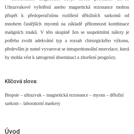
Ultrazvukové vyšetření anebo magnetická rezonance mohou
přispět k předoperačnímu rozlišení děložních sarkomů od
mnohem častějších myomů na základě přítomnosti kombinace
maligních znaků. V této skupině žen se suspektními nálezy je
potřeba zvolit adekvátní typ a rozsah chirurgického výkonu,
především je nutné vyvarovat se intraperitoneální morcelace, která
by mohla vést k iatrogenní diseminaci a zhoršení prognózy.
Klíčová slova:
Biopsie – ultrazvuk – magnetická rezonance – myom – děložní
sarkom – laboratorní markery
Úvod