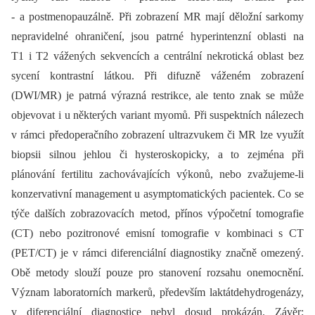
-⁠ a postmenopauzálně. Při zobrazení MR mají děložní sarkomy
nepravidelné ohraničení, jsou patrné hyperintenzní oblasti na
T1 i T2 vážených sekvencích a centrální nekrotická oblast bez
sycení kontrastní látkou. Při difuzně váženém zobrazení
(DWI/MR) je patrná výrazná restrikce, ale tento znak se může
objevovat i u některých variant myomů. Při suspektních nálezech
v rámci předoperačního zobrazení ultrazvukem či MR lze využít
biopsii silnou jehlou či hysteroskopicky, a to zejména při
plánování fertilitu zachovávajících výkonů, nebo zvažujeme-li
konzervativní management u asymptomatických pacientek. Co se
týče dalších zobrazovacích metod, přínos výpočetní tomografie
(CT) nebo pozitronové emisní tomografie v kombinaci s CT
(PET/CT) je v rámci diferenciální diagnostiky značně omezený.
Obě metody slouží pouze pro stanovení rozsahu onemocnění.
Význam laboratorních markerů, především laktátdehydrogenázy,
v diferenciální diagnostice nebyl dosud prokázán. Závěr: