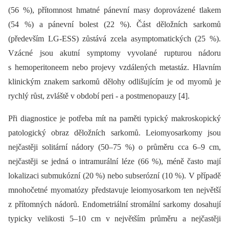
(56 %), přítomnost hmatné pánevní masy doprovázené tlakem
(54 %) a pánevní bolest (22 %). Část děložních sarkomů
(především LG-ESS) zůstává zcela asymptomatických (25 %).
Vzácné jsou akutní symptomy vyvolané rupturou nádoru
s hemoperitoneem nebo projevy vzdálených metastáz. Hlavním
klinickým znakem sarkomů dělohy odlišujícím je od myomů je
rychlý růst, zvláště v období peri -⁠ a postmenopauzy [4].
Při diagnostice je potřeba mít na paměti typický makroskopický
patologický obraz děložních sarkomů. Leiomyosarkomy jsou
nejčastěji solitární nádory (50–75 %) o průměru cca 6–9 cm,
nejčastěji se jedná o intramurální léze (66 %), méně často mají
lokalizaci submukózní (20 %) nebo subserózní (10 %). V případě
mnohočetné myomatózy představuje leiomyosarkom ten největší
z přítomných nádorů. Endometriální stromální sarkomy dosahují
typicky velikosti 5–10 cm v největším průměru a nejčastěji