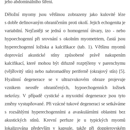
jeho abdominálního šíření.
Děložní myomy jsou většinou zobrazeny jako kulovité léze
s dobře definovaným ohraničením proti okolí. Jejich echogenita je
variabilní. Nejčastěji se jedná o homogenní útvary, izo -⁠ nebo
hypoechogenní při srovnání s okolním myometriem, častá jsou
hyperechogenní ložiska a kalcifikace (tab. 1). Většinu myomů
doprovází akustické stíny způsobené právě nakupením
kalcifikací, které mohou být difuzně rozptýleny v parenchymu
(vějířovitý stín) nebo nahromaděny periferně (okrajový stín) [5].
Hyalinní degenerace se v ultrazvukovém obraze projevuje
vznikem neostře ohraničených, hypoechogenních ložisek
nekrózy. V případě cystické a myxoidní degenerace jsou tyto
změny vystupňované. Při vzácné tukové degeneraci se setkáváme
s rozsáhlými hyperechogenními a avaskulárními oblastmi bez
akustických stínů. Krevní perfuze je u typických myomů
lokalizována především v kapsule, takže při dopplerovském