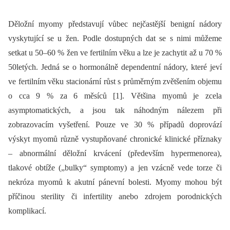
Děložní myomy představují vůbec nejčastější benigní nádory
vyskytující se u žen. Podle dostupných dat se s nimi můžeme
setkat u 50–60 % žen ve fertilním věku a lze je zachytit až u 70 %
50letých. Jedná se o hormonálně dependentní nádory, které jeví
ve fertilním věku stacionární růst s průměrným zvětšením objemu
o cca 9 % za 6 měsíců [1]. Většina myomů je zcela
asymptomatických, a jsou tak náhodným nálezem při
zobrazovacím vyšetření. Pouze ve 30 % případů doprovází
výskyt myomů různě vystupňované chronické klinické příznaky
–⁠ abnormální děložní krvácení (především hypermenorea),
tlakové obtíže („bulky“ symptomy) a jen vzácně vede torze či
nekróza myomů k akutní pánevní bolesti. Myomy mohou být
příčinou sterility či infertility anebo zdrojem porodnických
komplikací.