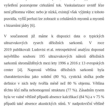
vyšetření pozorujeme cirkulární tok. Vaskularizace uvnitř léze
není přítomna vůbec nebo je nízká, existují však výjimky z tohoto
pravidla, vyšší perfuzi lze zobrazit u celulárních myomů a myomů
s bizarními jádry [6].
V současnosti již máme k dispozici data o typických
ultrazvukových rysech děložních sarkomů. V roce
2019 publikovali Ludovisi et al. retrospektivní analýzu doposud
největšího souboru 195 ultrazvukových nálezů děložních
sarkomů shromážděných mezi lety 1996 a 2016 z 13 evropských
center [4]. Naprostá většina děložních sarkomů byla
charakterizována jako solidní (80 %), cystická složka podle
definice v nich tedy tvořila méně než 80 % objemu. Většina
těchto lézí měla nehomogenní strukturu (77 %). Zásadním rysem
byla ve valné většině případů absence kalcifikací (84 %) a v 75 %
případů také absence akustických stínů. V nadpoloviční většině