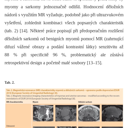
myomy a sarkomy jednoznačně odlišil. Hodnocení děložních
nádorů s využitím MR vyžaduje, podobně jako při ultrazvukovém
vyšetření, zohlednit kombinaci všech popsaných charakteristik
(tab. 2) [14]. Některé práce popisují při předoperačním rozlišení
děložních sarkomů od benigních myomů pomocí MR (zahrnující
difuzí vážené obrazy a podání kontrastní látky) senzitivitu až
88 % při specificitě 96 %, problematický ale zůstává
retrospektivní design a početně malé soubory [13–15].
Tab. 2.