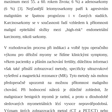
maximum mezi 55. a 60. rokem života; 6 %) a adenosarkomy
(6 %) [3]. Nejčastější leiomyosarkomy patří k agresivním
malignitám se špatnou prognózou i v časných stadiích.
Karcinosarkomy se v současnosti řadí vzhledem k přítomnosti
maligní epiteliální složky mezi „high-risk“ endometriální
karcinomy, nikoli sarkomy.
V rozhodovacím procesu při indikaci a volbě typu operačního
výkonu pro děložní myomy se řídíme klinickými symptomy,
věkem pacientky a přáním zachování fertility, důležitou informaci
však také přináší zobrazovací metody, specificky ultrazvukové
vyšetření a magnetická rezonance (MR). Tyto metody nás mohou
předoperačně upozornit na možnou přítomnost maligního
chování. Při hodnocení nálezů je důležité zohlednit, že
malignizace benigních myomů je raritní, a proto u dlouhodobě
sledovaných myometriálních lézí vysoce nepravděpodobná.
Význam jiných zobrazovacích metod (CT a PET/CT) nebo