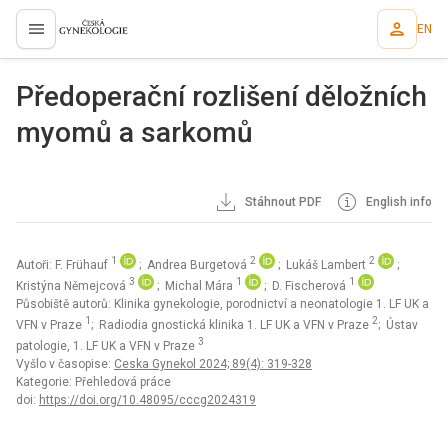
EN
proLékaře.cz
Předoperační rozlišení děložních
myomů a sarkomů
Stáhnout PDF
English info
1
2
2
Autoři: F. Frühauf
; Andrea Burgetová
; Lukáš Lambert
;
3
1
1
Kristýna Němejcová
; Michal Mára
; D. Fischerová
Působiště autorů: Klinika gynekologie, porodnictví a neonatologie 1. LF UK a
1
2
VFN v Praze
; Radiodia gnostická klinika 1. LF UK a VFN v Praze
; Ústav
3
patologie, 1. LF UK a VFN v Praze
Vyšlo v časopise:
Ceska Gynekol 2024; 89(4): 319-328
Kategorie: Přehledová práce
doi:
https://doi.org/10.48095/cccg2024319