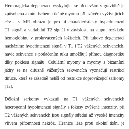
Hemoragická degenerace vyskytující se především v graviditě je
způsobena akutní ischemií tkáně myomu při uzávěru vyživujících
cév a v MR obrazu je pro ni charakteristický hyperintenzní
T1 signál a variabilní T2 signál v závislosti na stupni rozkladu
hemoglobinu v prokrvácených ložiscích. Při tukové degeneraci
nacházíme hyperintenzní signál v T1 i T2 vážených sekvencích,
navíc sekvence s potlačením tuku umožňují přímou diagnostiku
díky poklesu signálu. Celulární myomy a myomy s bizarními
jádry se na difuzně vážených sekvencích vyznačují restrikcí
difuze, která se zásadně neliší od restrikce doprovázející sarkomy
[12].
Děložní sarkomy vykazují na T1 vážených sekvencích
heterogenní hypointenzní signály s fokusy zvýšené intenzity, při
T2 vážených sekvencích jsou signály střední až vysoké intenzity
vlivem přítomnosti nekróz. Hranice léze proti okolní tkáni je