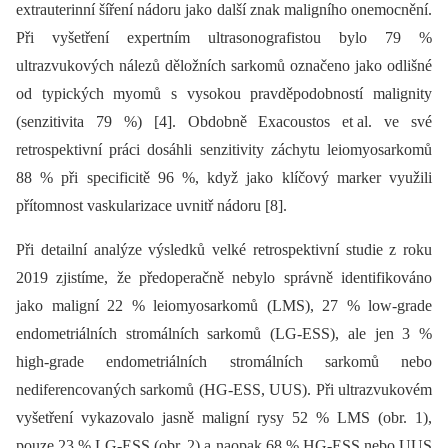
extrauterinní šíření nádoru jako další znak maligního onemocnění.
Při vyšetření expertním ultrasonografistou bylo 79 %
ultrazvukových nálezů děložních sarkomů označeno jako odlišné
od typických myomů s vysokou pravděpodobností malignity
(senzitivita 79 %) [4]. Obdobně Exacoustos et al. ve své
retrospektivní práci dosáhli senzitivity záchytu leiomyosarkomů
88 % při specificitě 96 %, když jako klíčový marker využili
přítomnost vaskularizace uvnitř nádoru [8].
Při detailní analýze výsledků velké retrospektivní studie z roku
2019 zjistíme, že předoperačně nebylo správně identifikováno
jako maligní 22 % leiomyosarkomů (LMS), 27 % low-grade
endometriálních stromálních sarkomů (LG-ESS), ale jen 3 %
high-grade endometriálních stromálních sarkomů nebo
nediferencovaných sarkomů (HG-ESS, UUS). Při ultrazvukovém
vyšetření vykazovalo jasně maligní rysy 52 % LMS (obr. 1),
pouze 23 % LG-ESS (obr. 2) a naopak 68 % HG-ESS nebo UUS