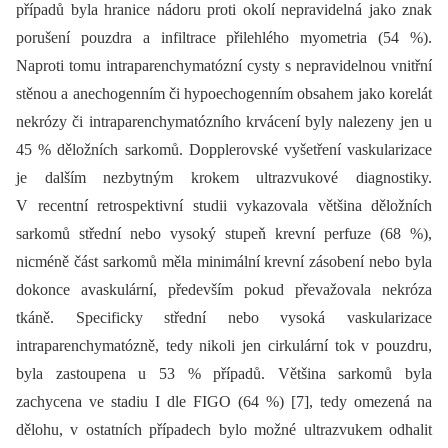
případů byla hranice nádoru proti okolí nepravidelná jako znak
porušení pouzdra a infiltrace přilehlého myometria (54 %).
Naproti tomu intraparenchymatózní cysty s nepravidelnou vnitřní
stěnou a anechogenním či hypoechogenním obsahem jako korelát
nekrózy či intraparenchymatózního krvácení byly nalezeny jen u
45 % děložních sarkomů. Dopplerovské vyšetření vaskularizace
je dalším nezbytným krokem ultrazvukové diagnostiky.
V recentní retrospektivní studii vykazovala většina děložních
sarkomů střední nebo vysoký stupeň krevní perfuze (68 %),
nicméně část sarkomů měla minimální krevní zásobení nebo byla
dokonce avaskulární, především pokud převažovala nekróza
tkáně. Specificky střední nebo vysoká vaskularizace
intraparenchymatózně, tedy nikoli jen cirkulární tok v pouzdru,
byla zastoupena u 53 % případů. Většina sarkomů byla
zachycena ve stadiu I dle FIGO (64 %) [7], tedy omezená na
dělohu, v ostatních případech bylo možné ultrazvukem odhalit