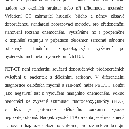
nádoru do okolních struktur nebo při přítomnosti metastáz.
Vyšetření CT zahrnující hrudník, břicho a pánev zůstává
doporučenou standardní zobrazovací metodou pro předoperační
stanovení rozsahu onemocnění, využíváme ho i pooperačně
k doplnění stagingu v případech děložních sarkomů náhodně
odhalených finálním histopatologickým vyšetření po
hysterektomiích nebo myomektomiích [16].
PET/CT není standardní součástí doporučených předoperačních
vyšetření u pacientek s děložními sarkomy. V diferenciální
diagnostice děložních myomů a sarkomů může PET/CT sloužit
jako negativní test k vyloučení maligního onemocnění. Pokud
nedochází ke zvýšené akumulaci fluorodeoxyglukózy (FDG)
v lézi, je přítomnost děložního sarkomu vysoce
nepravděpodobná. Naopak vysoká FDG avidita ještě neznamená
stanovení diagnózy děložního sarkomu, protože některé benigní