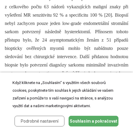
z celkového počtu 63 nádorů vykazujících maligní znaky při
vyšetření MR senzitivitu 92 % a specificitu 100 % [20]. Biopsií
nebyl zachycen pouze jeden low-grade endometriální stromální
sarkom potvrzený následně hysterektomií. Přínosem tohoto
přístupu bylo, že 24 asymptomatickým ženám z 51 případů
biopticky ověřených myomů mohlo být nabídnuto pouze
sledování bez chirurgické intervence. Další přidanou hodnotou
biopsie bylo potvrzení diagnózy sarkomu minimálně invazivním
postupem bez nutnosti operační zátěže jednak u pacientek ve
špatném klinickém stavu, a dále u pacientek s pokročilým
Když kliknete na „Souhlasím“ s využitím všech souborů
(neresekabilním) onemocněním. Z 63 provedených biopsií se
cookies, poskytnete tím souhlas k jejich ukládání ve vašem
závažnější komplikace objevily ve dvou případech a v obou se
zařízení a pomůže to s vaší navigací na stránce, s analýzou
využití dat a našimi marketingovými aktivitami.
jednalo o infekci vyžadující chirurgickou revizi. Předoperační
biopsie nádorů myometria vyžaduje dostatečnou erudici
Podrobné nastavení
Souhlasím a pokračovat
onkogynekologa i patologa a měla by být prováděna v rámci
zkušeného týmu v onkogynekologickém centru.