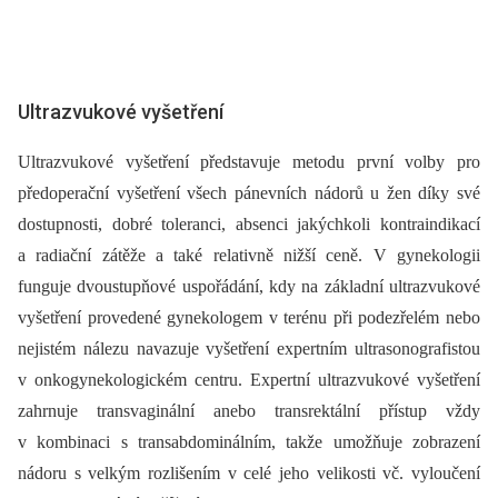
Ultrazvukové vyšetření
Ultrazvukové vyšetření představuje metodu první volby pro
předoperační vyšetření všech pánevních nádorů u žen díky své
dostupnosti, dobré toleranci, absenci jakýchkoli kontraindikací
a radiační zátěže a také relativně nižší ceně. V gynekologii
funguje dvoustupňové uspořádání, kdy na základní ultrazvukové
vyšetření provedené gynekologem v terénu při podezřelém nebo
nejistém nálezu navazuje vyšetření expertním ultrasonografistou
v onkogynekologickém centru. Expertní ultrazvukové vyšetření
zahrnuje transvaginální anebo transrektální přístup vždy
v kombinaci s transabdominálním, takže umožňuje zobrazení
nádoru s velkým rozlišením v celé jeho velikosti vč. vyloučení