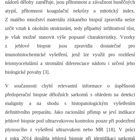
nádorů dělohy zaměřuje, jsou přítomnost a závažnost buněčných
atypií, přítomnost koagulační nekrózy a mitotický index.
Z malého množství materiálu získaného biopsií zpravidla nelze
určit vztah k okolním strukturám, tedy případný infiltrativní růst,
je však možné stanovit výše popsané charakteristiky. Vzorky
z jehlové biopsie jsou zpravidla dostatečné pro
imunohistochemické vyšetření, jenž lze využít pro rozlišení
leiomyocelulární a stromální diferenciace nádoru i určení jeho
biologické povahy [3].
V současnosti chybí relevantní informace o úspěšnosti
předoperační biopsie děložních sarkomů s ohledem na detekci
malignity a na shodu s histopatologickým vyšetřením
definitivního preparátu. Jako racionální přístup se jeví indikace
jehlové biopsie pod ultrazvukovou kontrolou pouze při podezření
plynoucího z vyšetření ultrazvukem nebo MR [18]. V práci
z roku 2014 dosáhla jehlová biopsie při identifikaci sarkomů