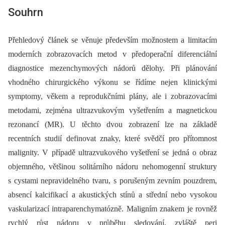
Souhrn
Přehledový článek se věnuje především možnostem a limitacím
moderních zobrazovacích metod v předoperační diferenciální
diagnostice mezenchymových nádorů dělohy. Při plánování
vhodného chirurgického výkonu se řídíme nejen klinickými
symptomy, věkem a reprodukčními plány, ale i zobrazovacími
metodami, zejména ultrazvukovým vyšetřením a magnetickou
rezonancí (MR). U těchto dvou zobrazení lze na základě
recentních studií definovat znaky, které svědčí pro přítomnost
malignity. V případě ultrazvukového vyšetření se jedná o obraz
objemného, většinou solitárního nádoru nehomogenní struktury
s cystami nepravidelného tvaru, s porušeným zevním pouzdrem,
absencí kalcifikací a akustických stínů a střední nebo vysokou
vaskularizací intraparenchymatózně. Maligním znakem je rovněž
rychlý růst nádoru v průběhu sledování, zvláště peri