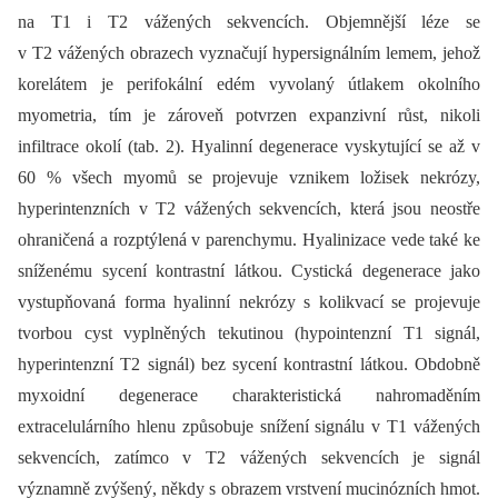
na T1 i T2 vážených sekvencích. Objemnější léze se
v T2 vážených obrazech vyznačují hypersignálním lemem, jehož
korelátem je perifokální edém vyvolaný útlakem okolního
myometria, tím je zároveň potvrzen expanzivní růst, nikoli
infiltrace okolí (tab. 2). Hyalinní degenerace vyskytující se až v
60 % všech myomů se projevuje vznikem ložisek nekrózy,
hyperintenzních v T2 vážených sekvencích, která jsou neostře
ohraničená a rozptýlená v parenchymu. Hyalinizace vede také ke
sníženému sycení kontrastní látkou. Cystická degenerace jako
vystupňovaná forma hyalinní nekrózy s kolikvací se projevuje
tvorbou cyst vyplněných tekutinou (hypointenzní T1 signál,
hyperintenzní T2 signál) bez sycení kontrastní látkou. Obdobně
myxoidní degenerace charakteristická nahromaděním
extracelulárního hlenu způsobuje snížení signálu v T1 vážených
sekvencích, zatímco v T2 vážených sekvencích je signál
významně zvýšený, někdy s obrazem vrstvení mucinózních hmot.