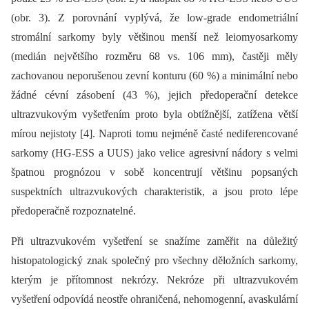
(obr. 3). Z porovnání vyplývá, že low-grade endometriální
stromální sarkomy byly většinou menší než leiomyosarkomy
(medián největšího rozměru 68 vs. 106 mm), častěji měly
zachovanou neporušenou zevní konturu (60 %) a minimální nebo
žádné cévní zásobení (43 %), jejich předoperační detekce
ultrazvukovým vyšetřením proto byla obtížnější, zatížena větší
mírou nejistoty [4]. Naproti tomu nejméně časté nediferencované
sarkomy (HG-ESS a UUS) jako velice agresivní nádory s velmi
špatnou prognózou v sobě koncentrují většinu popsaných
suspektních ultrazvukových charakteristik, a jsou proto lépe
předoperačně rozpoznatelné.
Při ultrazvukovém vyšetření se snažíme zaměřit na důležitý
histopatologický znak společný pro všechny děložních sarkomy,
kterým je přítomnost nekrózy. Nekróze při ultrazvukovém
vyšetření odpovídá neostře ohraničená, nehomogenní, avaskulární