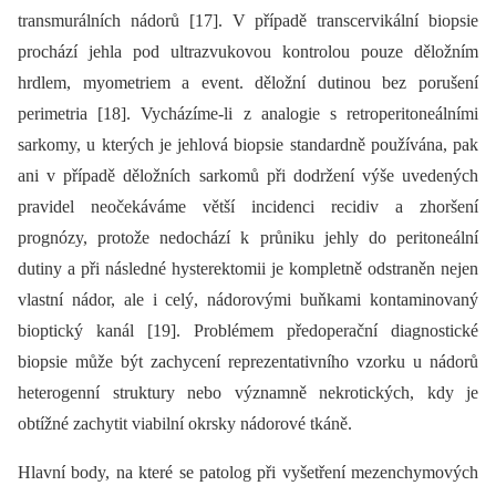
transmurálních nádorů [17]. V případě transcervikální biopsie
prochází jehla pod ultrazvukovou kontrolou pouze děložním
hrdlem, myometriem a event. děložní dutinou bez porušení
perimetria [18]. Vycházíme-li z analogie s retroperitoneálními
sarkomy, u kterých je jehlová biopsie standardně používána, pak
ani v případě děložních sarkomů při dodržení výše uvedených
pravidel neočekáváme větší incidenci recidiv a zhoršení
prognózy, protože nedochází k průniku jehly do peritoneální
dutiny a při následné hysterektomii je kompletně odstraněn nejen
vlastní nádor, ale i celý, nádorovými buňkami kontaminovaný
bioptický kanál [19]. Problémem předoperační diagnostické
biopsie může být zachycení reprezentativního vzorku u nádorů
heterogenní struktury nebo významně nekrotických, kdy je
obtížné zachytit viabilní okrsky nádorové tkáně.
Hlavní body, na které se patolog při vyšetření mezenchymových