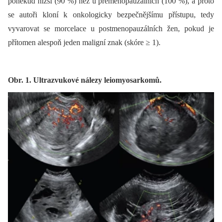
poněkud nižší (90 %) než u premenopauzálních (100 %), a proto
se autoři kloní k onkologicky bezpečnějšímu přístupu, tedy
vyvarovat se morcelace u postmenopauzálních žen, pokud je
přítomen alespoň jeden maligní znak (skóre ≥ 1).
Obr. 1. Ultrazvukové nálezy leiomyosarkomů.