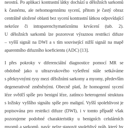
neostrá. Po aplikaci kontrastní látky dochází u děložních sarkomů
k časnému, ale nehomogennímu sycení, přitom je častý obraz
centrálně uložené oblasti bez sycení kontrastní látkou odpovídající
nekróze či intraparenchymatóznímu krvácení (tab. 2).
U děložních sarkomů lze pozorovat výraznou restrikci difuze
–⁠ vyšší signál na DWI a s tím související nižší signál na mapě
aparentního difuzního koeficientu (ADC) [13].
I přes pokroky v diferenciální diagnostice pomocí MR se
obdobně jako u ultrazvukového vyšetření stále setkáváme
s překryvnými rysy mezi děložními sarkomy a myomy, především
degenerativně změněnými. Obecně platí, že homogenní sycení
léze svědčí spíše pro benigní léze, zatímco heterogenní struktura
s ložisky vyššího signálu spíše pro maligní. Vyšší spolehlivost je
popisována pro restrikci difuze (DWI), i v tomto případě však
pozorujeme podobné charakteristiky u benigních celulárních
myomů a sarkomů, navíc nelze stanovit spolehlivý práh, který by