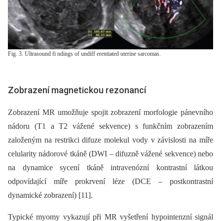
Fig. 3. Ultrasound fi ndings of undiff erentiated uterine sarcomas.
Zobrazení magnetickou rezonancí
Zobrazení MR umožňuje spojit zobrazení morfologie pánevního
nádoru (T1 a T2 vážené sekvence) s funkčním zobrazením
založeným na restrikci difuze molekul vody v závislosti na míře
celularity nádorové tkáně (DWI –⁠ difuzně vážené sekvence) nebo
na dynamice sycení tkáně intravenózní kontrastní látkou
odpovídající míře prokrvení léze (DCE –⁠ postkontrastní
dynamické zobrazení) [11].
Typické myomy vykazují při MR vyšetření hypointenzní signál