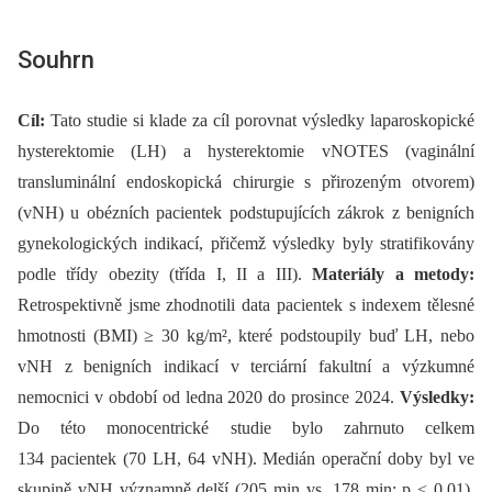
Souhrn
Cíl:
Tato studie si klade za cíl porovnat výsledky laparoskopické
hysterektomie (LH) a hysterektomie vNOTES (vaginální
transluminální endoskopická chirurgie s přirozeným otvorem)
(vNH) u obézních pacientek podstupujících zákrok z benigních
gynekologických indikací, přičemž výsledky byly stratifikovány
podle třídy obezity (třída I, II a III).
Materiály a metody:
Retrospektivně jsme zhodnotili data pacientek s indexem tělesné
hmotnosti (BMI) ≥ 30 kg/m², které podstoupily buď LH, nebo
vNH z benigních indikací v terciární fakultní a výzkumné
nemocnici v období od ledna 2020 do prosince 2024.
Výsledky:
Do této monocentrické studie bylo zahrnuto celkem
134 pacientek (70 LH, 64 vNH). Medián operační doby byl ve
skupině vNH významně delší (205 min vs. 178 min; p < 0,01).