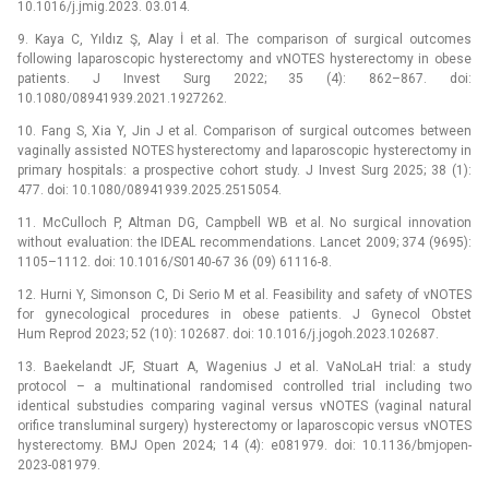
10.1016/j.jmig.2023. 03.014.
9. Kaya C, Yıldız Ş, Alay İ et al. The comparison of surgical outcomes
following laparoscopic hysterectomy and vNOTES hysterectomy in obese
patients. J Invest Surg 2022; 35 (4): 862–867. doi:
10.1080/08941939.2021.1927262.
10. Fang S, Xia Y, Jin J et al. Comparison of surgical outcomes between
vaginally assisted NOTES hysterectomy and laparoscopic hysterectomy in
primary hospitals: a prospective cohort study. J Invest Surg 2025; 38 (1):
477. doi: 10.1080/08941939.2025.2515054.
11. McCulloch P, Altman DG, Campbell WB et al. No surgical innovation
without evaluation: the IDEAL recommendations. Lancet 2009; 374 (9695):
1105–1112. doi: 10.1016/S0140-67 36 (09) 61116-8.
12. Hurni Y, Simonson C, Di Serio M et al. Feasibility and safety of vNOTES
for gynecological procedures in obese patients. J Gynecol Obstet
Hum Reprod 2023; 52 (10): 102687. doi: 10.1016/j.jogoh.2023.102687.
13. Baekelandt JF, Stuart A, Wagenius J et al. VaNoLaH trial: a study
protocol –⁠ a multinational randomised controlled trial including two
identical substudies comparing vaginal versus vNOTES (vaginal natural
orifice transluminal surgery) hysterectomy or laparoscopic versus vNOTES
hysterectomy. BMJ Open 2024; 14 (4): e081979. doi: 10.1136/bmjopen-
2023-081979.