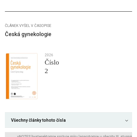
ČLÁNEK VYŠEL V ČASOPISE
Česká gynekologie
2026
Číslo
2
Všechny články tohoto čísla
vNOTES hysterektomie snižuje míru laparotomie u obezity III. stupně