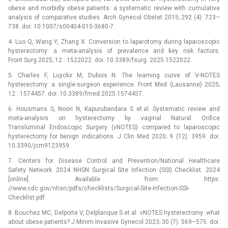
obese and morbidly obese patients: a systematic review with cumulative
analysis of comparative studies. Arch Gynecol Obstet 2015; 292 (4): 723–
738. doi: 10.1007/s00404-015-3680-7.
4. Luo Q, Wang Y, Zhang X. Conversion to laparotomy during laparoscopic
hysterectomy: a meta-analysis of prevalence and key risk factors.
Front Surg 2025; 12 : 1522022. doi: 10.3389/fsurg. 2025.1522022.
5. Charles F, Luyckx M, Dubois N. The learning curve of V-NOTES
hysterectomy: a single-surgeon experience. Front Med (Lausanne) 2025;
12 : 1574457. doi: 10.3389/fmed.2025.1574457.
6. Housmans S, Noori N, Kapurubandara S et al. Systematic review and
meta-analysis on hysterectomy by vaginal Natural Orifice
Transluminal Endoscopic Surgery (vNOTES) compared to laparoscopic
hysterectomy for benign indications. J Clin Med 2020; 9 (12): 3959. doi:
10.3390/jcm9123959.
7. Centers for Disease Control and Prevention/National Healthcare
Safety Network. 2024 NHSN Surgical Site Infection (SSI) Checklist. 2024
[online]. Available from: https:
//www.cdc.gov/nhsn/pdfs/checklists/Surgical-Site-Infection-SSI-
Checklist.pdf.
8. Bouchez MC, Delporte V, Delplanque S et al. vNOTES hysterectomy: what
about obese patients? J Minim Invasive Gynecol 2023; 30 (7): 569–575. doi: