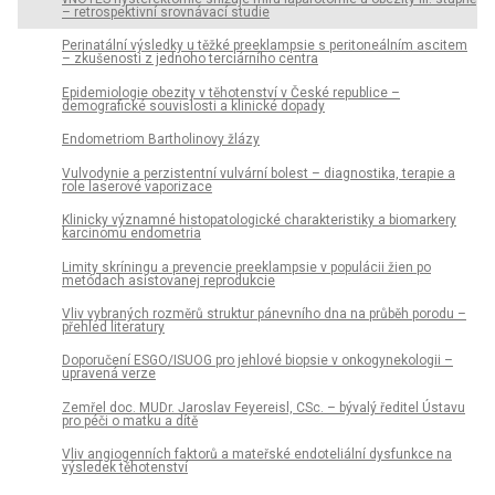
– retrospektivní srovnávací studie
Perinatální výsledky u těžké preeklampsie s peritoneálním ascitem
– zkušenosti z jednoho terciárního centra
Epidemiologie obezity v těhotenství v České republice –
demografické souvislosti a klinické dopady
Endometriom Bartholinovy žlázy
Vulvodynie a perzistentní vulvární bolest – diagnostika, terapie a
role laserové vaporizace
Klinicky významné histopatologické charakteristiky a biomarkery
karcinomu endometria
Limity skríningu a prevencie preeklampsie v populácii žien po
metódach asistovanej reprodukcie
Vliv vybraných rozměrů struktur pánevního dna na průběh porodu –
přehled literatury
Doporučení ESGO/ISUOG pro jehlové biopsie v onkogynekologii –
upravená verze
Zemřel doc. MUDr. Jaroslav Feyereisl, CSc. – bývalý ředitel Ústavu
pro péči o matku a dítě
Vliv angiogenních faktorů a mateřské endoteliální dysfunkce na
výsledek těhotenství