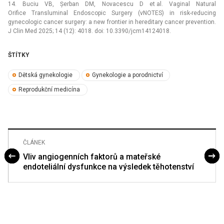
14. Buciu VB, Șerban DM, Novacescu D et al. Vaginal Natural
Orifice Transluminal Endoscopic Surgery (vNOTES) in risk-reducing
gynecologic cancer surgery: a new frontier in hereditary cancer prevention.
J Clin Med 2025; 14 (12): 4018. doi: 10.3390/jcm14124018.
ŠTÍTKY
Dětská gynekologie
Gynekologie a porodnictví
Reprodukční medicína
ČLÁNEK
Vliv angiogenních faktorů a mateřské
endoteliální dysfunkce na výsledek těhotenství