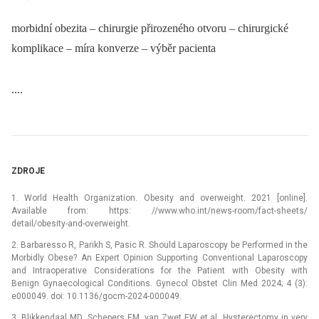
morbidní obezita – chirurgie přirozeného otvoru – chirurgické
komplikace – míra konverze – výběr pacienta
....
ZDROJE
1. World Health Organization. Obesity and overweight. 2021 [online].
Available from: https: //www.who.int/news-room/fact-sheets/
detail/obesity-and-overweight.
2. Barbaresso R, Parikh S, Pasic R. Should Laparoscopy be Performed in the
Morbidly Obese? An Expert Opinion Supporting Conventional Laparoscopy
and Intraoperative Considerations for the Patient with Obesity with
Benign Gynaecological Conditions. Gynecol Obstet Clin Med 2024; 4 (3):
e000049. doi: 10.1136/gocm-2024-000049.
3. Blikkendaal MD, Schepers EM, van Zwet EW et al. Hysterectomy in very