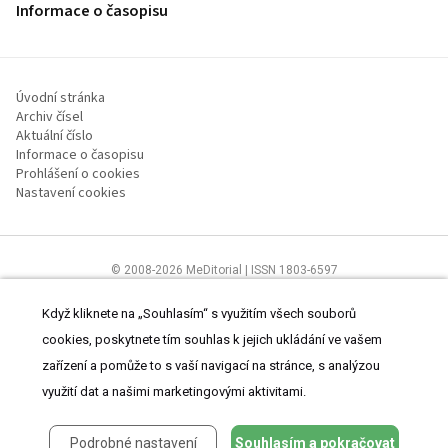
Informace o časopisu
Úvodní stránka
Archiv čísel
Aktuální číslo
Informace o časopisu
Prohlášení o cookies
Nastavení cookies
© 2008-2026 MeDitorial | ISSN 1803-6597
Stránky proLékaře.cz jsou určeny výhradně odborníkům ve
zdravotnictví.
Čtěte prohlášení
a
Zásady zpracování osobních údajů
.
Když kliknete na „Souhlasím“ s využitím všech souborů
cookies, poskytnete tím souhlas k jejich ukládání ve vašem
zařízení a pomůže to s vaší navigací na stránce, s analýzou
využití dat a našimi marketingovými aktivitami.
Podrobné nastavení
Souhlasím a pokračovat