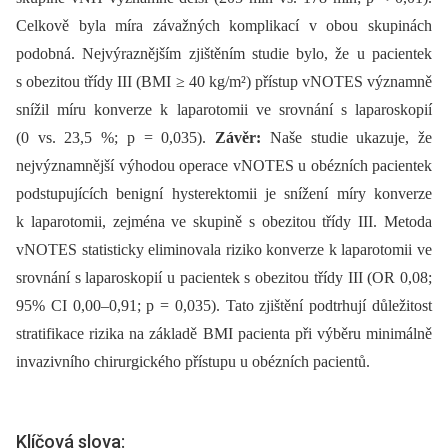
Celkově byla míra závažných komplikací v obou skupinách
podobná. Nejvýraznějším zjištěním studie bylo, že u pacientek
s obezitou třídy III (BMI ≥ 40 kg/m²) přístup vNOTES významně
snížil míru konverze k laparotomii ve srovnání s laparoskopií
(0 vs. 23,5 %; p = 0,035).
Závěr:
Naše studie ukazuje, že
nejvýznamnější výhodou operace vNOTES u obézních pacientek
podstupujících benigní hysterektomii je snížení míry konverze
k laparotomii, zejména ve skupině s obezitou třídy III. Metoda
vNOTES statisticky eliminovala riziko konverze k laparotomii ve
srovnání s laparoskopií u pacientek s obezitou třídy III (OR 0,08;
95% CI 0,00–0,91; p = 0,035). Tato zjištění podtrhují důležitost
stratifikace rizika na základě BMI pacienta při výběru minimálně
invazivního chirurgického přístupu u obézních pacientů.
Klíčová slova: