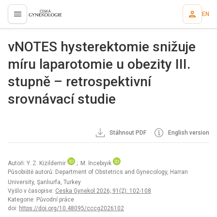
EN
proLékaře.cz
vNOTES hysterektomie snižuje
míru laparotomie u obezity III.
stupně – retrospektivní
srovnávací studie
Stáhnout PDF
English version
Autoři: Y. Z. Kizildemir
; M. İncebıyık
Působiště autorů: Department of Obstetrics and Gynecology, Harran
University, Şanlıurfa, Turkey
Vyšlo v časopise:
Ceska Gynekol 2026; 91(2): 102-108
Kategorie: Původní práce
doi:
https://doi.org/10.48095/cccg2026102