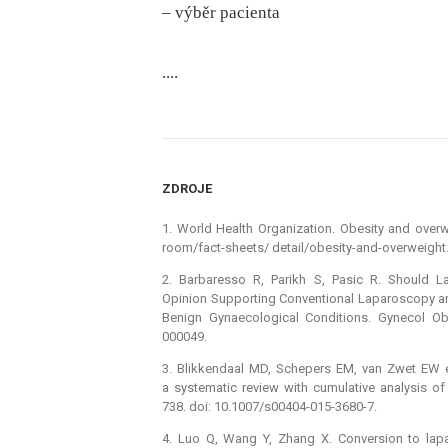
– výběr pacienta
....
ZDROJE
1. World Health Organization. Obesity and overwe
room/fact-sheets/ detail/obesity-and-overweight
2. Barbaresso R, Parikh S, Pasic R. Should 
Opinion Supporting Conventional Laparoscopy and 
Benign Gynaecological Conditions. Gynecol Ob
000049.
3. Blikkendaal MD, Schepers EM, van Zwet EW e
a systematic review with cumulative analysis o
738. doi: 10.1007/s00404-015-3680-7.
4. Luo Q, Wang Y, Zhang X. Conversion to lapa