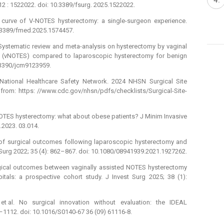
 12 : 1522022. doi: 10.3389/fsurg. 2025.1522022.
g curve of V-NOTES hysterectomy: a single-surgeon experience.
0.3389/fmed.2025.1574457.
Systematic review and meta-analysis on hysterectomy by vaginal
ry (vNOTES) compared to laparoscopic hysterectomy for benign
0.3390/jcm9123959.
/National Healthcare Safety Network. 2024 NHSN Surgical Site
le from: https: //www.cdc.gov/nhsn/pdfs/checklists/Surgical-Site-
NOTES hysterectomy: what about obese patients? J Minim Invasive
.2023. 03.014.
on of surgical outcomes following laparoscopic hysterectomy and
Surg 2022; 35 (4): 862–867. doi: 10.1080/08941939.2021.1927262.
urgical outcomes between vaginally assisted NOTES hysterectomy
tals: a prospective cohort study. J Invest Surg 2025; 38 (1):
 al. No surgical innovation without evaluation: the IDEAL
1112. doi: 10.1016/S0140-67 36 (09) 61116-8.