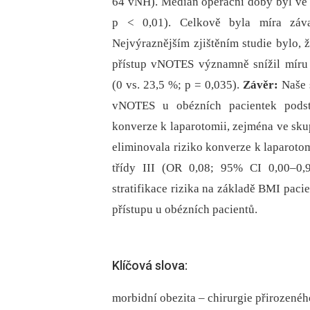
64 vNH). Medián operační doby byl ve
p < 0,01). Celkově byla míra záv
Nejvýraznějším zjištěním studie bylo, ž
přístup vNOTES významně snížil míru 
(0 vs. 23,5 %; p = 0,035).
Závěr:
Naše 
vNOTES u obézních pacientek podstu
konverze k laparotomii, zejména ve skup
eliminovala riziko konverze k laparotom
třídy III (OR 0,08; 95% CI 0,00–0,91
stratifikace rizika na základě BMI paci
přístupu u obézních pacientů.
Klíčová slova:
morbidní obezita – chirurgie přirozené