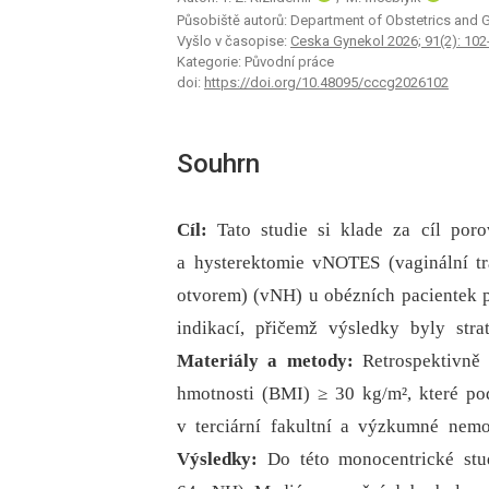
Působiště autorů: Department of Obstetrics and Gy
Vyšlo v časopise:
Ceska Gynekol 2026; 91(2): 102
Kategorie: Původní práce
doi:
https://doi.org/10.48095/cccg2026102
Souhrn
Cíl:
Tato studie si klade za cíl por
a hysterektomie vNOTES (vaginální tr
otvorem) (vNH) u obézních pacientek 
indikací, přičemž výsledky byly strat
Materiály a metody:
Retrospektivně
hmotnosti (BMI) ≥ 30 kg/m², které p
v terciární fakultní a výzkumné nem
Výsledky:
Do této monocentrické st