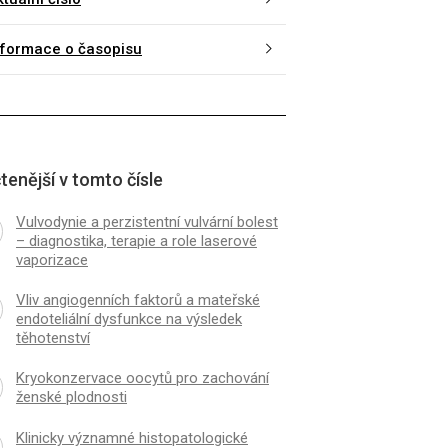
nformace o časopisu
tenější v tomto čísle
Vulvodynie a perzistentní vulvární bolest
– diagnostika, terapie a role laserové
vaporizace
Vliv angiogenních faktorů a mateřské
endoteliální dysfunkce na výsledek
těhotenství
Kryokonzervace oocytů pro zachování
ženské plodnosti
Klinicky významné histopatologické