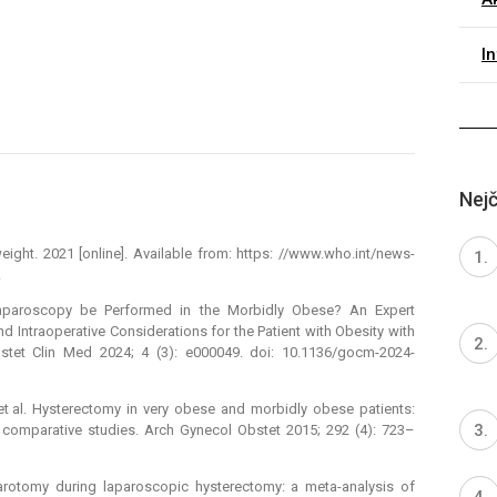
I
Nejč
ight. 2021 [online]. Available from: https: //www.who.int/news-
.
Laparoscopy be Performed in the Morbidly Obese? An Expert
Intraoperative Considerations for the Patient with Obesity with
stet Clin Med 2024; 4 (3): e000049. doi: 10.1136/gocm-2024-
t al. Hysterectomy in very obese and morbidly obese patients:
f comparative studies. Arch Gynecol Obstet 2015; 292 (4): 723–
rotomy during laparoscopic hysterectomy: a meta-analysis of