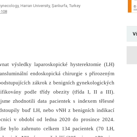
necology, Harran University, Şanlıurfa, Turkey
-108
V
ovnat výsledky laparoskopické hysterektomie (LH)
ansluminální endoskopická chirurgie s přirozeným
podstupujících zákrok z benigních gynekologických
ifikovány podle třídy obezity (třída I, II a III).
 jsme zhodnotili data pacientek s indexem tělesné
odstoupily buď LH, nebo vNH z benigních indikací
ocnici v období od ledna 2020 do prosince 2024.
udie bylo zahrnuto celkem 134 pacientek (70 LH,