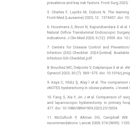
prevalence and key risk factors. Front Surg 2025;
5. Charles F, Luyckx M, Dubois N. The learnin
Front Med (Lausanne) 2025; 12 : 1574457. doi: 1
6. Housmans S, Noori N, Kapurubandara S et al. 
Natural Orifice Transluminal Endoscopic Surge
indications. J Clin Med 2020; 9 (12): 3959. doi: 1
7. Centers for Disease Control and Prevention
Infection (SSI) Checklist. 2024 [online]. Availab
Infection-SSI-Checklist.pdf.
8. Bouchez MC, Delporte V, Delplanque S et al. v
Gynecol 2023; 30 (7): 569–575. doi: 10.1016/j.jmig
9. Kaya C, Yıldız Ş, Alay İ et al. The comparis
vNOTES hysterectomy in obese patients. J Invest 
10. Fang S, Xia Y, Jin J et al. Comparison of s
and laparoscopic hysterectomy in primary hospi
477. doi: 10.1080/08941939.2025.2515054.
11. McCulloch P, Altman DG, Campbell WB et
recommendations. Lancet 2009; 374 (9695): 1105–