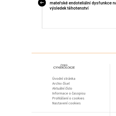
ývalý ředitel
mateřské endoteliální dysfunkce n
matku a dítě
výsledek těhotenství
proLékaře.cz
Úvodní stránka
Archiv čísel
Aktuální číslo
Informace o časopisu
Prohlášení o cookies
Nastavení cookies