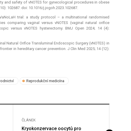
bility and safety of vNOTES for gynecological procedures in obese
10): 102687. doi: 10.1016/j.jogoh.2023.102687.
 VaNoLaH trial: a study protocol –⁠ a multinational randomised
udies comparing vaginal versus vNOTES (vaginal natural orifice
oscopic versus vNOTES hysterectomy. BMJ Open 2024; 14 (4):
nal Natural Orifice Transluminal Endoscopic Surgery (vNOTES) in
rontier in hereditary cancer prevention. J Clin Med 2025; 14 (12):
odnictví
Reprodukční medicína
ČLÁNEK
ČLÁNE
Kryokonzervace oocytů pro
Perina