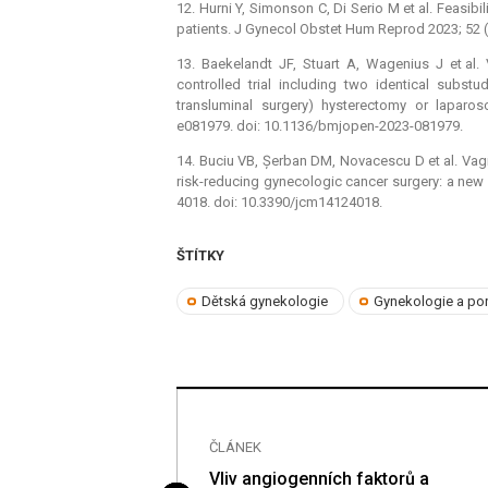
12. Hurni Y, Simonson C, Di Serio M et al. Feasi
patients. J Gynecol Obstet Hum Reprod 2023; 52 (
13. Baekelandt JF, Stuart A, Wagenius J et al.
controlled trial including two identical subst
transluminal surgery) hysterectomy or lapar
e081979. doi: 10.1136/bmjopen-2023-081979.
14. Buciu VB, Șerban DM, Novacescu D et al. Vagi
risk-reducing gynecologic cancer surgery: a new f
4018. doi: 10.3390/jcm14124018.
ŠTÍTKY
Dětská gynekologie
Gynekologie a por
ČLÁNEK
 Jaroslav
Vliv angiogenních faktorů a