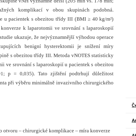
 skupině vNH významně delší (205 min vs. 178 min;
ažných komplikací v obou skupinách podobná.
e u pacientek s obezitou třídy III (BMI ≥ 40 kg/m²)
konverze k laparotomii ve srovnání s laparoskopií
studie ukazuje, že nejvýznamnější výhodou operace
pujících benigní hysterektomii je snížení míry
ině s obezitou třídy III. Metoda vNOTES statisticky
ii ve srovnání s laparoskopií u pacientek s obezitou
; p = 0,035). Tato zjištění podtrhují důležitost
enta při výběru minimálně invazivního chirurgického
Č
Ar
ho otvoru – chirurgické komplikace – míra konverze
Ak