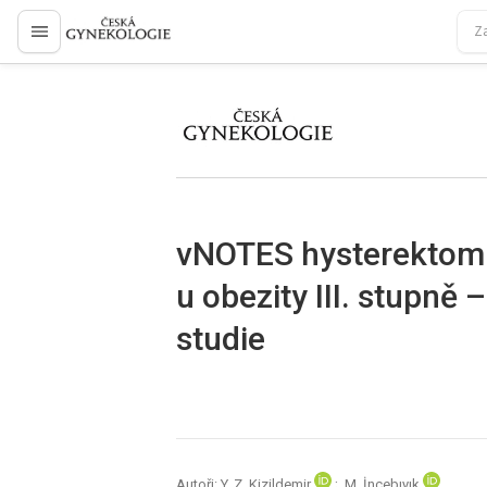
proLékaře.cz
proLékaře.cz
vNOTES hysterektomi
u obezity III. stupně 
studie
Autoři: Y. Z. Kizildemir
; M. İncebıyık