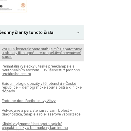
šechny články tohoto čísla
vNOTES hysterektomie snižuje míru laparotomie
u obezity III. stupně – retrospektivní srovnávací
studie
Perinatální výsledky u těžké preeklampsie s
peritoneálním ascitem – zkušenosti z jednoho
terciárního centra
Epidemiologie obezity v těhotenství v České
republice – demografické souvislosti a klinické
dopady
Endometriom Bartholinovy žlázy
Vulvodynie a perzistentní vulvární bolest –
diagnostika, terapie a role laserové vaporizace
Klinicky významné histopatologické
charakteristiky a biomarkery karcinomu