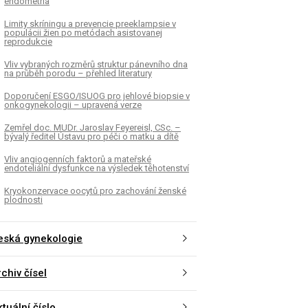
endometria
Limity skríningu a prevencie preeklampsie v
populácii žien po metódach asistovanej
reprodukcie
Vliv vybraných rozměrů struktur pánevního dna
na průběh porodu – přehled literatury
Doporučení ESGO/ISUOG pro jehlové biopsie v
onkogynekologii – upravená verze
Zemřel doc. MUDr. Jaroslav Feyereisl, CSc. –
bývalý ředitel Ústavu pro péči o matku a dítě
Vliv angiogenních faktorů a mateřské
endoteliální dysfunkce na výsledek těhotenství
Kryokonzervace oocytů pro zachování ženské
plodnosti
eská gynekologie
chiv čísel
tuální číslo