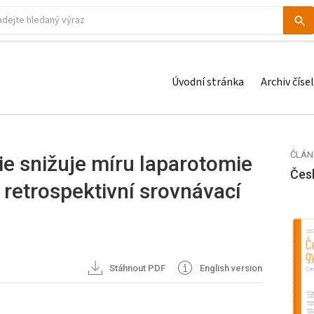
Úvodní stránka
Archiv čísel
ČLÁN
e snižuje míru laparotomie
Čes
– retrospektivní srovnávací
Stáhnout PDF
English version