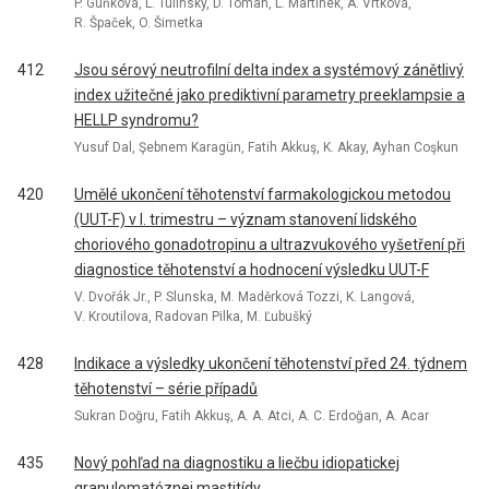
P. Guňková, L. Tulinský, D. Toman, L. Martínek, A. Vrtková,
R. Špaček, O. Šimetka
412
Jsou sérový neutrofilní delta index a systémový zánětlivý
index užitečné jako prediktivní parametry preeklampsie a
HELLP syndromu?
Yusuf Dal, Şebnem Karagün, Fatih Akkuş, K. Akay, Ayhan Coşkun
420
Umělé ukončení těhotenství farmakologickou metodou
(UUT-F) v I. trimestru – význam stanovení lidského
choriového gonadotropinu a ultrazvukového vyšetření při
diagnostice těhotenství a hodnocení výsledku UUT-F
V. Dvořák Jr., P. Slunska, M. Maděrková Tozzi, K. Langová,
V. Kroutilova, Radovan Pilka, M. Ľubušký
428
Indikace a výsledky ukončení těhotenství před 24. týdnem
těhotenství – série případů
Sukran Doğru, Fatih Akkuş, A. A. Atci, A. C. Erdoğan, A. Acar
435
Nový pohľad na diagnostiku a liečbu idiopatickej
granulomatóznej mastitídy