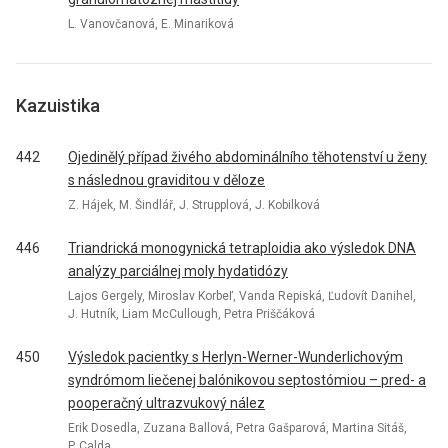
L. Vanovčanová, E. Minariková
Kazuistika
442
Ojedinělý případ živého abdominálního těhotenství u ženy
s následnou graviditou v děloze
Z. Hájek, M. Šindlář, J. Strupplová, J. Kobilková
446
Triandrická monogynická tetraploidia ako výsledok DNA
analýzy parciálnej moly hydatidózy
Lajos Gergely, Miroslav Korbeľ, Vanda Repiská, Ľudovít Danihel,
J. Hutník, Liam McCullough, Petra Priščáková
450
Výsledok pacientky s Herlyn-Werner-Wunderlichovým
syndrómom liečenej balónikovou septostómiou – pred- a
pooperačný ultrazvukový nález
Erik Dosedla, Zuzana Ballová, Petra Gašparová, Martina Sitáš,
P. Calda