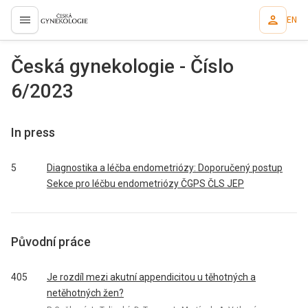
EN
proLékaře.cz
Česká gynekologie - Číslo
6/2023
In press
5
Diagnostika a léčba endometriózy: Doporučený postup
Sekce pro léčbu endometriózy ČGPS ČLS JEP
Původní práce
405
Je rozdíl mezi akutní appendicitou u těhotných a
netěhotných žen?