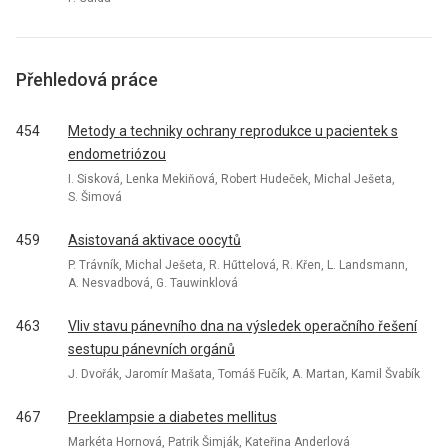
Přehledová práce
454
Metody a techniky ochrany reprodukce u pacientek s
endometriózou
I. Sisková, Lenka Mekiňová, Robert Hudeček, Michal Ješeta,
S. Šimová
459
Asistovaná aktivace oocytů
P. Trávník, Michal Ješeta, R. Hűttelová, R. Křen, L. Landsmann,
A. Nesvadbová, G. Tauwinklová
463
Vliv stavu pánevního dna na výsledek operačního řešení
sestupu pánevních orgánů
J. Dvořák, Jaromír Mašata, Tomáš Fučík, A. Martan, Kamil Švabík
467
Preeklampsie a diabetes mellitus
Markéta Hornová, Patrik Šimják, Kateřina Anderlová