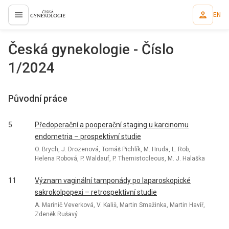
EN
proLékaře.cz
Česká gynekologie - Číslo
1/2024
Původní práce
5
Předoperační a pooperační staging u karcinomu
endometria – prospektivní studie
O. Brych, J. Drozenová, Tomáš Pichlík, M. Hruda, L. Rob,
Helena Robová, P. Waldauf, P. Themistocleous, M. J. Halaška
11
Význam vaginální tamponády po laparoskopické
sakrokolpopexi – retrospektivní studie
A. Marinič Veverková, V. Kališ, Martin Smažinka, Martin Havíř,
Zdeněk Rušavý