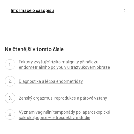
Informace o časopisu
Nejčtenější v tomto čísle
Faktory zvyšující riziko malignity při nálezu
endometriálního polypu v ultrazvukovém obraze
Diagnostika a léčba endometriózy
Ženský orgazmus, reprodukce a párové vztahy
Význam vaginální tamponády po laparoskopické
sakrokolpopexi – retrospektivní studie