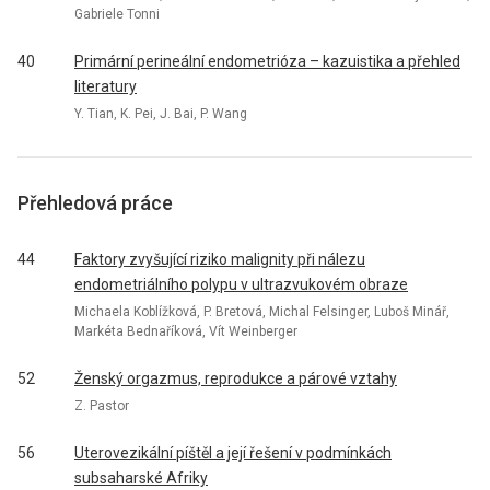
Gabriele Tonni
40
Primární perineální endometrióza – kazuistika a přehled
literatury
Y. Tian, K. Pei, J. Bai, P. Wang
Přehledová práce
44
Faktory zvyšující riziko malignity při nálezu
endometriálního polypu v ultrazvukovém obraze
Michaela Koblížková, P. Bretová, Michal Felsinger, Luboš Minář,
Markéta Bednaříková, Vít Weinberger
52
Ženský orgazmus, reprodukce a párové vztahy
Z. Pastor
56
Uterovezikální píštěl a její řešení v podmínkách
subsaharské Afriky