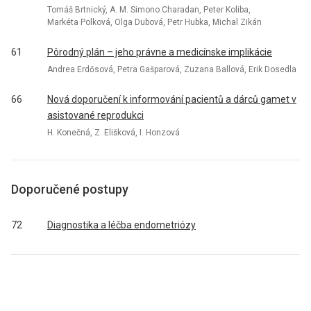
Tomáš Brtnický, A. M. Simono Charadan, Peter Koliba,
Markéta Polková, Olga Dubová, Petr Hubka, Michal Zikán
61
Pôrodný plán – jeho právne a medicínske implikácie
Andrea Erdősová, Petra Gašparová, Zuzana Ballová, Erik Dosedla
66
Nová doporučení k informování pacientů a dárců gamet v
asistované reprodukci
H. Konečná, Z. Elišková, I. Honzová
Doporučené postupy
72
Diagnostika a léčba endometriózy