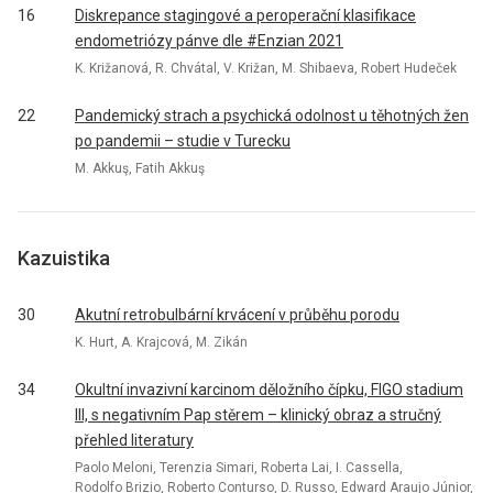
16
Diskrepance stagingové a peroperační klasifikace
endometriózy pánve dle #Enzian 2021
K. Križanová, R. Chvátal, V. Križan, M. Shibaeva, Robert Hudeček
22
Pandemický strach a psychická odolnost u těhotných žen
po pandemii – studie v Turecku
M. Akkuş, Fatih Akkuş
Kazuistika
30
Akutní retrobulbární krvácení v průběhu porodu
K. Hurt, A. Krajcová, M. Zikán
34
Okultní invazivní karcinom děložního čípku, FIGO stadium
III, s negativním Pap stěrem – klinický obraz a stručný
přehled literatury
Paolo Meloni, Terenzia Simari, Roberta Lai, I. Cassella,
Rodolfo Brizio, Roberto Conturso, D. Russo, Edward Araujo Júnior,