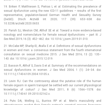
19. Briken P, Matthiesen S, Pietras L et al. Estimating the prevalence of
sexual dysfunction using the new ICD-11 guidelines –⁠ results of the first
representative, population-based German Health and Sexuality Survey
(GeSiD). Dtsch Arztebl Int 2020; 117 (39): 653–658. doi:
10.3238/arztebl.2020.0653.
20. Parish SJ, Meston CM, Althof SE et al. Toward a more evidence-based
nosology and nomenclature for female sexual dysfunctions –⁠ part III. J
Sex Med 2019; 16 (3): 452–462. doi: 10.1016/ j.jsxm.2019.01.010.
21. McCabe MP, Sharlip ID, Atalla E et al. Definitions of sexual dysfunctions
in women and men: a consensus statement from the fourth international
consultation on sexual medicine 2015. J Sex Med 2016; 13 (2): 135–
143. doi: 10.1016/ j.jsxm.2015.12.019.
22. Basson R, Althof S, Davis S et al. Summary of the recommendations on
sexual dysfunctions in women. J Sex Med 2004; 1 (1): 24–34. doi:
10.1111/j.1743-6109.2004.10105.x.
23. Levin RJ. Can the controversy about the putative role of the human
female orgasm in sperm transport be settled with our current physiological
knowledge of coitus? J Sex Med 2011; 8 (6): 1566–1578. doi:
10.1111/j.1743-61 09.2010.02162.x.
24. Puts DA, Welling LL, Burriss RP et al. Men‘s masculinity and