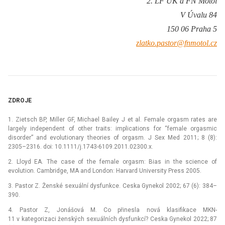
2. LF UK a FN Motol
V Úvalu 84
150 06 Praha 5
zlatko.pastor@fnmotol.cz
ZDROJE
1. Zietsch BP, Miller GF, Michael Bailey J et al. Female orgasm rates are
largely independent of other traits: implications for “female orgasmic
disorder” and evolutionary theories of orgasm. J Sex Med 2011; 8 (8):
2305–2316. doi: 10.1111/j.1743-6109.2011.02300.x.
2. Lloyd EA. The case of the female orgasm: Bias in the science of
evolution. Cambridge, MA and London: Harvard University Press 2005.
3. Pastor Z. Ženské sexuální dysfunkce. Ceska Gynekol 2002; 67 (6): 384–
390.
4. Pastor Z, Jonášová M. Co přinesla nová klasifikace MKN-
11 v kategorizaci ženských sexuálních dysfunkcí? Ceska Gynekol 2022; 87