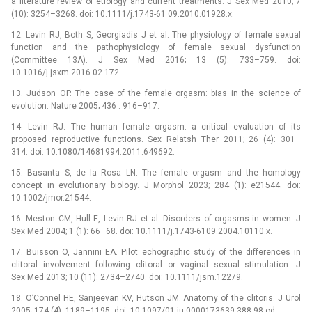
a literature review of etiology and current treatments. J Sex Med 2010; 7
(10): 3254–3268. doi: 10.1111/j.1743-61 09.2010.01928.x.
12. Levin RJ, Both S, Georgiadis J et al. The physiology of female sexual
function and the pathophysiology of female sexual dysfunction
(Committee 13A). J Sex Med 2016; 13 (5): 733–759. doi:
10.1016/j.jsxm.2016.02.172.
13. Judson OP. The case of the female orgasm: bias in the science of
evolution. Nature 2005; 436 : 916–917.
14. Levin RJ. The human female orgasm: a critical evaluation of its
proposed reproductive functions. Sex Relatsh Ther 2011; 26 (4): 301–
314. doi: 10.1080/14681994.2011.649692.
15. Basanta S, de la Rosa LN. The female orgasm and the homology
concept in evolutionary biology. J Morphol 2023; 284 (1): e21544. doi:
10.1002/jmor.21544.
16. Meston CM, Hull E, Levin RJ et al. Disorders of orgasms in women. J
Sex Med 2004; 1 (1): 66–68. doi: 10.1111/j.1743-6109.2004.10110.x.
17. Buisson O, Jannini EA. Pilot echographic study of the differences in
clitoral involvement following clitoral or vaginal sexual stimulation. J
Sex Med 2013; 10 (11): 2734–2740. doi: 10.1111/jsm.12279.
18. O’Connel HE, Sanjeevan KV, Hutson JM. Anatomy of the clitoris. J Urol
2005; 174 (4): 1189–1195. doi: 10.1097/01.ju.0000173639.388 98.cd.