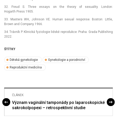
32. Freud S. Three essays on the theory of sexuality. London:
Hogarth Press 1905.
33. Masters WH, Johnson VE. Human sexual response. Boston: Little,
Brown and Company 1966.
34. Trávník P. Klinická fyziologie lidské reprodukce. Praha: Grada Publishing
2022.
ŠTÍTKY
Dětská gynekologie
Gynekologie a porodnictví
Reprodukční medicína
ČLÁNEK
Význam vaginální tamponády po laparoskopické
sakrokolpopexi – retrospektivní studie