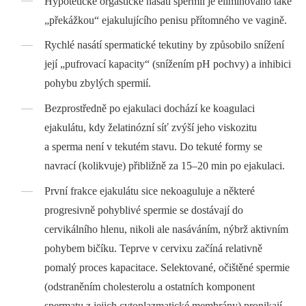
Hypotetické orgastické nasátí spermií je eliminováno také
„překážkou“ ejakulujícího penisu přítomného ve vagině.
Rychlé nasátí spermatické tekutiny by způsobilo snížení
její „pufrovací kapacity“ (snížením pH pochvy) a inhibici
pohybu zbylých spermií.
Bezprostředně po ejakulaci dochází ke koagulaci
ejakulátu, kdy želatinózní síť zvýší jeho viskozitu
a sperma není v tekutém stavu. Do tekuté formy se
navrací (kolikvuje) přibližně za 15–20 min po ejakulaci.
První frakce ejakulátu sice nekoaguluje a některé
progresivně pohyblivé spermie se dostávají do
cervikálního hlenu, nikoli ale nasáváním, nýbrž aktivním
pohybem bičíku. Teprve v cervixu začíná relativně
pomalý proces kapacitace. Selektované, očištěné spermie
(odstraněním cholesterolu a ostatních komponent
spermatu z jejich cytoplazmatické membrány) pronikají