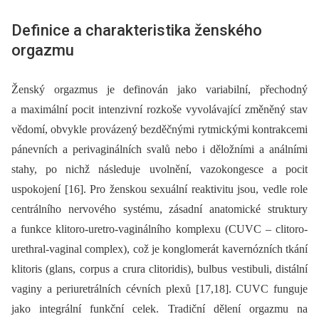
Definice a charakteristika ženského
orgazmu
Ženský orgazmus je definován jako variabilní, přechodný
a maximální pocit intenzivní rozkoše vyvolávající změněný stav
vědomí, obvykle provázený bezděčnými rytmickými kontrakcemi
pánevních a perivaginálních svalů nebo i děložními a análními
stahy, po nichž následuje uvolnění, vazokongesce a pocit
uspokojení [16]. Pro ženskou sexuální reaktivitu jsou, vedle role
centrálního nervového systému, zásadní anatomické struktury
a funkce klitoro-uretro-vaginálního komplexu (CUVC –⁠ clitoro-
urethral-vaginal complex), což je konglomerát kavernózních tkání
klitoris (glans, corpus a crura clitoridis), bulbus vestibuli, distální
vaginy a periuretrálních cévních plexů [17,18]. CUVC funguje
jako integrální funkční celek. Tradiční dělení orgazmu na