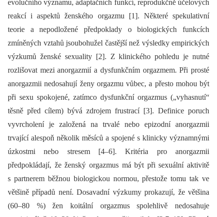
evolučního významu, adaptačních funkcí, reprodukčně účelových
reakcí i aspektů ženského orgazmu [1]. Některé spekulativní
teorie a nepodložené předpoklady o biologických funkcích
zmíněných vztahů jsoubohužel častější než výsledky empirických
výzkumů ženské sexuality [2]. Z klinického pohledu je nutné
rozlišovat mezi anorgazmií a dysfunkčním orgazmem. Při prosté
anorgazmii nedosahují ženy orgazmu vůbec, a přesto mohou být
při sexu spokojené, zatímco dysfunkční orgazmus („vyhasnutí“
těsně před cílem) bývá zdrojem frustrací [3]. Definice poruch
vyvrcholení je založená na trvalé nebo epizodní anorgazmii
trvající alespoň několik měsíců a spojené s klinicky významnými
úzkostmi nebo stresem [4–6]. Kritéria pro anorgazmii
předpokládají, že ženský orgazmus má být při sexuální aktivitě
s partnerem běžnou biologickou normou, přestože tomu tak ve
většině případů není. Dosavadní výzkumy prokazují, že většina
(60–80 %) žen koitální orgazmus spolehlivě nedosahuje