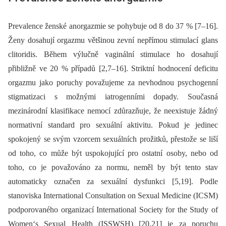
Prevalence ženské anorgazmie se pohybuje od 8 do 37 % [7–16].
Ženy dosahují orgazmu většinou zevní nepřímou stimulací glans
clitoridis. Během výlučně vaginální stimulace ho dosahují
přibližně ve 20 % případů [2,7–16]. Striktní hodnocení deficitu
orgazmu jako poruchy považujeme za nevhodnou psychogenní
stigmatizaci s možnými iatrogenními dopady. Současná
mezinárodní klasifikace nemocí zdůrazňuje, že neexistuje žádný
normativní standard pro sexuální aktivitu. Pokud je jedinec
spokojený se svým vzorcem sexuálních prožitků, přestože se liší
od toho, co může být uspokojující pro ostatní osoby, nebo od
toho, co je považováno za normu, neměl by být tento stav
automaticky označen za sexuální dysfunkci [5,19]. Podle
stanoviska International Consultation on Sexual Medicine (ICSM)
podporovaného organizací International Society for the Study of
Women‘s Sexual Health (ISSWSH) [20,21] je za poruchu