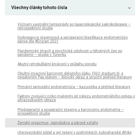
Všechny články tohoto čísla
Význam vaginální tamponády po laparoskopické sakrokolpopexi –
retrospektivní studie
Diskrepance stagingové a peroperační klasifikace endometriózy
pánve dle #Enzian 2021
Pandemický strach a psychická odolnost u těhotných žen po
pandemii – studie v Turecku
Akutní retrobulbární krvácení v průběhu porodu
Okultní invazivní karcinom děložního čípku, FIGO stadium III, s
negativním Pap stěrem – klinický obraz a stručný přehled literatury
Primární perineální endometrióza – kazuistika a přehled literatury
Faktory zvyšující riziko malignity při nálezu endometriálního polypu v
ultrazvukovém obraze
Předoperační a pooperační staging u karcinomu endometria –
prospektivní studie
Ženský orgazmus, reprodukce a párové vztahy
Uterovezikální píštěl a její řešení v podmínkách subsaharské Afriky