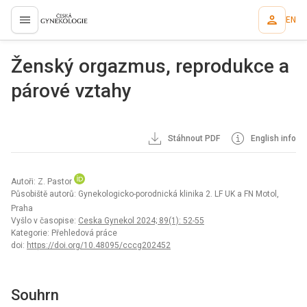
EN
proLékaře.cz
Ženský orgazmus, reprodukce a
párové vztahy
Stáhnout PDF
English info
Autoři: Z. Pastor
Působiště autorů: Gynekologicko-porodnická klinika 2. LF UK a FN Motol,
Praha
Vyšlo v časopise:
Ceska Gynekol 2024; 89(1): 52-55
Kategorie: Přehledová práce
doi:
https://doi.org/10.48095/cccg202452
Souhrn