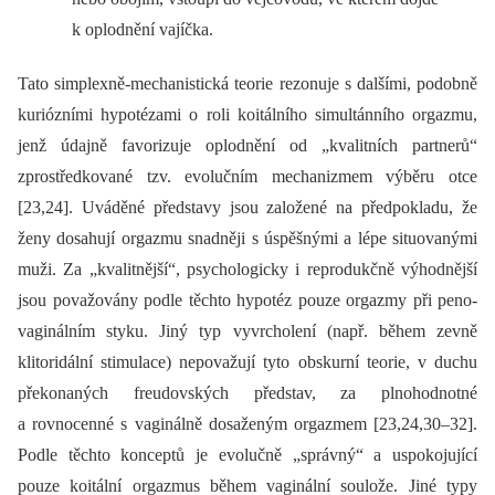
k oplodnění vajíčka.
Tato simplexně-mechanistická teorie rezonuje s dalšími, podobně
kuriózními hypotézami o roli koitálního simultánního orgazmu,
jenž údajně favorizuje oplodnění od „kvalitních partnerů“
zprostředkované tzv. evolučním mechanizmem výběru otce
[23,24]. Uváděné představy jsou založené na předpokladu, že
ženy dosahují orgazmu snadněji s úspěšnými a lépe situovanými
muži. Za „kvalitnější“, psychologicky i reprodukčně výhodnější
jsou považovány podle těchto hypotéz pouze orgazmy při peno-
vaginálním styku. Jiný typ vyvrcholení (např. během zevně
klitoridální stimulace) nepovažují tyto obskurní teorie, v duchu
překonaných freudovských představ, za plnohodnotné
a rovnocenné s vaginálně dosaženým orgazmem [23,24,30–32].
Podle těchto konceptů je evolučně „správný“ a uspokojující
pouze koitální orgazmus během vaginální soulože. Jiné typy