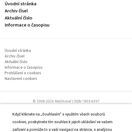
Úvodní stránka
Archiv čísel
Aktuální číslo
Informace o časopisu
Úvodní stránka
Archiv čísel
Aktuální číslo
Informace o časopisu
Prohlášení o cookies
Nastavení cookies
© 2008-2026 MeDitorial | ISSN 1803-6597
Stránky proLékaře.cz jsou určeny výhradně odborníkům ve
zdravotnictví.
Čtěte prohlášení
a
Zásady zpracování osobních údajů
.
Když kliknete na „Souhlasím“ s využitím všech souborů
cookies, poskytnete tím souhlas k jejich ukládání ve vašem
zařízení a pomůže to s vaší navigací na stránce, s analýzou