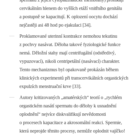
cervikálním hlenem do vyšších etáží vnitřního genitálu
a postupně se kapacitují. K oplození oocytu dochází
nejčastěji asi 48 hod po ejakulaci [34].
Proklamované uterinní kontrakce nemohou tekutinu
z pochvy nasávat. Děloha takové fyziologické funkce
nemá. Děložní stahy mají centrifugální (odstředivý,
vypuzovací), nikoli centripetální (nasávací) charakter.
Tento mechanizmus byl opakovaně prokázán během
klinických experimentů při transcervikálních orgastických
expulzích menstruační krve [33].
Autory kritizovaných „amatérských“ teorií o „rychlém
orgastickém nasátí spermatu do dělohy k usnadnění
oplodnění“ nejvíce diskvalifikují nevědomosti
o procesech kapacitace a akrosomální reakci. Spermie,
která neprojde těmito procesy, nemůže oplodnit vajíčko!