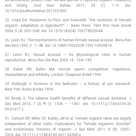
attractiveness predict their female partner‘s reported orgasm frequency
and timing. Evol Hum Behav 2011; 33 (1): 1–9. doi:
10.1016/jevolhumbehav.201103 003.
25. Lloyd EA. Response to Puts and Dawood’s “the evolution of female
orgasm: adaptation or byproduct?” –⁠ Been there. Twin Res Hum Genet
2006; 9 (4): 603–608. doi: 10.1375/183242 706778025044.
26. Levin RJ. The mechanisms of human female sexual arousal. Annu Rev
Sex Res 1992; 3 : 1–48. doi: 10.1080/10532528.1992.10559874.
27. Levin RJ. Sexual arousal –⁠ its physiological roles in human
reproduction. Annu Rev Sex Res 2005; 16 : 154–189.
28. Baker RR, Bellis MA. Human sperm competition: copulation,
masturbation and infidelity. London: Chapman & Hall 1995.
29. Bullough V. Science in the bedroom –⁠ a history of sex research.
New York: Basic Books 1994.
30. Brody S. The relative health benefits of different sexual activities. J
Sex Med 2010; 7 (4 Pt 1): 1336 –⁠ –1361. doi: 10.1111/j.1743-6109.20
09.01677.x.
31. Zietsch BP, Miller GF, Bailey JM et al. Female orgasm rates are largely
independent of other traits: implications for “female orgasmic disorder”
and evolutionary theories of orgasm. J Sex Med 2011; 8 (8): 2305–
2316. doi: 10.1111/j.1743-6109.2011.02300.x.