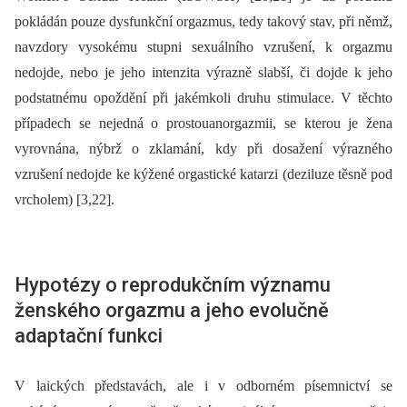
pokládán pouze dysfunkční orgazmus, tedy takový stav, při němž,
navzdory vysokému stupni sexuálního vzrušení, k orgazmu
nedojde, nebo je jeho intenzita výrazně slabší, či dojde k jeho
podstatnému opoždění při jakémkoli druhu stimulace. V těchto
případech se nejedná o prostouanorgazmii, se kterou je žena
vyrovnána, nýbrž o zklamání, kdy při dosažení výrazného
vzrušení nedojde ke kýžené orgastické katarzi (deziluze těsně pod
vrcholem) [3,22].
Hypotézy o reprodukčním významu
ženského orgazmu a jeho evolučně
adaptační funkci
V laických představách, ale i v odborném písemnictví se