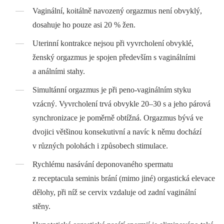
Vaginální, koitálně navozený orgazmus není obvyklý,
dosahuje ho pouze asi 20 % žen.
Uterinní kontrakce nejsou při vyvrcholení obvyklé,
ženský orgazmus je spojen především s vaginálními
a análními stahy.
Simultánní orgazmus je při peno-vaginálním styku
vzácný. Vyvrcholení trvá obvykle 20–30 s a jeho párová
synchronizace je poměrně obtížná. Orgazmus bývá ve
dvojici většinou konsekutivní a navíc k němu dochází
v různých polohách i způsobech stimulace.
Rychlému nasávání deponovaného spermatu
z receptacula seminis brání (mimo jiné) orgastická elevace
dělohy, při níž se cervix vzdaluje od zadní vaginální
stěny.