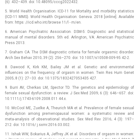
(6): 432–439. doi: 10.48095/cccg2022432.
5. World Health Organisation. ICD-11 for Mortality and morbidity statistics
(ICD-11 MMS). World Health Organisation: Geneva. 2018 [online]. Available
from: https: //icd.who.int/browse 11/l -⁠ m/en.
6. American Psychiatric Association. DSM-5: Diagnostic and statistical
manual of mental disorders. 5th ed. Arlington, VA: American Psychiatric
Press 2013.
7. Graham CA. The DSM diagnostic criteria for female orgasmic disorder.
Arch Sex Behav 2010; 39 (2): 256–270. doi: 10.1007/s10508-009-95 42-2.
8. Dawood K, Kirk KM, Bailey JM et al. Genetic and environmental
influences on the frequency of orgasm in women. Twin Res Hum Genet
2005; 8 (1): 27–33. doi: 10.1375/1832427053435 427.
9. Burri AV, Cherkas LM, Spector TD. The genetics and epidemiology of
female sexual dysfunction: a review. J Sex Med 2009; 6 (3): 646–657. doi:
10.1111/j.1743-6109.2008.011 44.x.
10. McCool ME, Zuelke A, Theurich MA et al. Prevalence of female sexual
dysfunction among premenopausal women: a systematic review and
meta-analysis of observational studies. Sex Med Rev 2016; 4 (3): 197–
212. doi: 10.1016/ j.sxmr.2016.03.002.
11. Ishak WW, Bokarius A, Jeffrey JK et al. Disorders of orgasm in women: