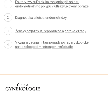
Faktory zvyšující riziko malignity při nálezu
endometriálního polypu v ultrazvukovém obraze
Diagnostika a léčba endometriózy
Ženský orgazmus, reprodukce a párové vztahy
Význam vaginální tamponády po laparoskopické
sakrokolpopexi – retrospektivní studie
proLékaře.cz