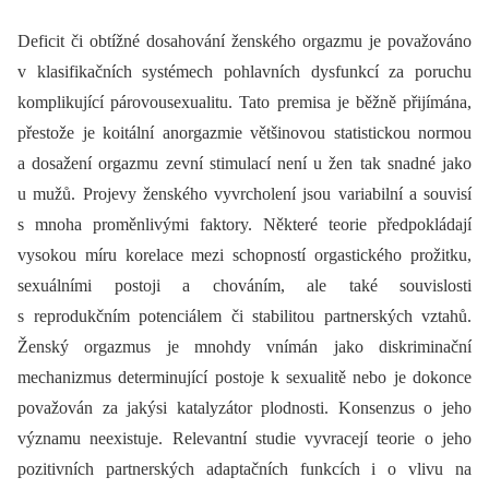
Deficit či obtížné dosahování ženského orgazmu je považováno
v klasifikačních systémech pohlavních dysfunkcí za poruchu
komplikující párovousexualitu. Tato premisa je běžně přijímána,
přestože je koitální anorgazmie většinovou statistickou normou
a dosažení orgazmu zevní stimulací není u žen tak snadné jako
u mužů. Projevy ženského vyvrcholení jsou variabilní a souvisí
s mnoha proměnlivými faktory. Některé teorie předpokládají
vysokou míru korelace mezi schopností orgastického prožitku,
sexuálními postoji a chováním, ale také souvislosti
s reprodukčním potenciálem či stabilitou partnerských vztahů.
Ženský orgazmus je mnohdy vnímán jako diskriminační
mechanizmus determinující postoje k sexualitě nebo je dokonce
považován za jakýsi katalyzátor plodnosti. Konsenzus o jeho
významu neexistuje. Relevantní studie vyvracejí teorie o jeho
pozitivních partnerských adaptačních funkcích i o vlivu na