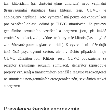
tzv. klitoridální (při dráždění glans clitoridis) nebo vaginální
(transvaginální stimulace báze klitoris, resp. CUVC) je
etiologicky nepřesné. Toto vymezení má pouze deskriptivní roli
pro označení oblasti, odkud je CUVC stimulován. Za projevy
genitálního sexuálního vzrušení a orgazmu jsou, při každé
erotické stimulaci, zodpovědné struktury celé klitoris (často mylně
ztotožňované pouze s glans clitoridis). K vyvrcholení může dojít
také čistě psychogenní cestou, ale i v těchto případech hraje
CUVC důležitou roli. Klitoris, resp. CUVC považujeme za
receptor (registruje sexuální stimulaci), generátor (způsobuje
projevy vzrušení) a transformátor (přenáší a reaguje vazokongescí
na stimulaci i non-genitálních erotogenních zón) sexuálních reakcí
a orgazmu.
Prevalence ženské anorgazmie