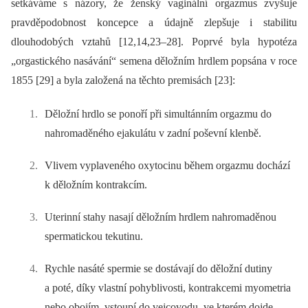
setkáváme s názory, že ženský vaginální orgazmus zvyšuje
pravděpodobnost koncepce a údajně zlepšuje i stabilitu
dlouhodobých vztahů [12,14,23–28]. Poprvé byla hypotéza
„orgastického nasávání“ semena děložním hrdlem popsána v roce
1855 [29] a byla založená na těchto premisách [23]:
Děložní hrdlo se ponoří při simultánním orgazmu do
nahromaděného ejakulátu v zadní poševní klenbě.
Vlivem vyplaveného oxytocinu během orgazmu dochází
k děložním kontrakcím.
Uterinní stahy nasají děložním hrdlem nahromaděnou
spermatickou tekutinu.
Rychle nasáté spermie se dostávají do děložní dutiny
a poté, díky vlastní pohyblivosti, kontrakcemi myometria
nebo obojím, vstoupí do vejcovodu, ve kterém dojde