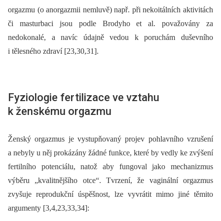
orgazmu (o anorgazmii nemluvě) např. při nekoitálních aktivitách
či masturbaci jsou podle Brodyho et al. považovány za
nedokonalé, a navíc údajně vedou k poruchám duševního
i tělesného zdraví [23,30,31].
Fyziologie fertilizace ve vztahu
k ženskému orgazmu
Ženský orgazmus je vystupňovaný projev pohlavního vzrušení
a nebyly u něj prokázány žádné funkce, které by vedly ke zvýšení
fertilního potenciálu, natož aby fungoval jako mechanizmus
výběru „kvalitnějšího otce“. Tvrzení, že vaginální orgazmus
zvyšuje reprodukční úspěšnost, lze vyvrátit mimo jiné těmito
argumenty [3,4,23,33,34]: