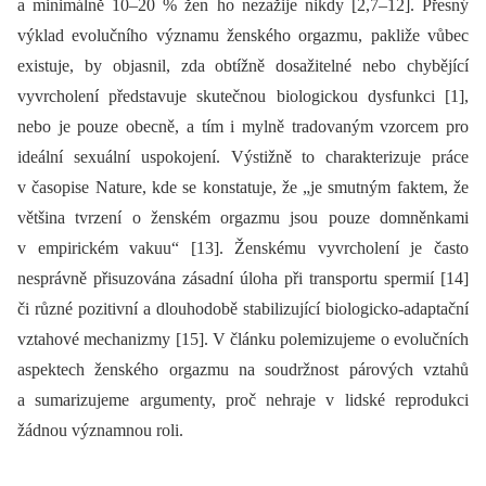
a minimálně 10–20 % žen ho nezažije nikdy [2,7–12]. Přesný
výklad evolučního významu ženského orgazmu, pakliže vůbec
existuje, by objasnil, zda obtížně dosažitelné nebo chybějící
vyvrcholení představuje skutečnou biologickou dysfunkci [1],
nebo je pouze obecně, a tím i mylně tradovaným vzorcem pro
ideální sexuální uspokojení. Výstižně to charakterizuje práce
v časopise Nature, kde se konstatuje, že „je smutným faktem, že
většina tvrzení o ženském orgazmu jsou pouze domněnkami
v empirickém vakuu“ [13]. Ženskému vyvrcholení je často
nesprávně přisuzována zásadní úloha při transportu spermií [14]
či různé pozitivní a dlouhodobě stabilizující biologicko-adaptační
vztahové mechanizmy [15]. V článku polemizujeme o evolučních
aspektech ženského orgazmu na soudržnost párových vztahů
a sumarizujeme argumenty, proč nehraje v lidské reprodukci
žádnou významnou roli.