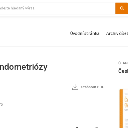
Úvodní stránka
Archiv čísel
ČLÁN
endometriózy
Čes
Stáhnout PDF
75