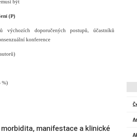
emusí být
ení (P)
ů výchozích doporučených postupů, účastníků
onsenzuální konference
autorů)
 %)
Č
Ar
 morbidita, manifestace a klinické
Ak