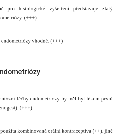
 pro histologické vyšetření představuje zlatý
dometriózy. (+++)
u endometriózy vhodné. (+++)
 endometriózy
ntózní léčby endometriózy by měl být lékem první
enogest). (+++)
použita kombinovaná orální kontraceptiva (++), jiné