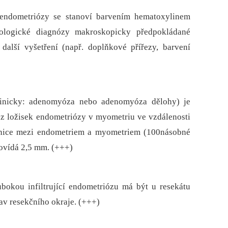
a endometriózy se stanoví barvením hematoxylinem
tologické diagnózy makroskopicky předpokládané
alší vyšetření (např. doplňkové přířezy, barvení
klinicky: adenomyóza nebo adenomyóza dělohy) je
az ložisek endometriózy v myometriu ve vzdálenosti
ranice mezi endometriem a myometriem (100násobné
ovídá 2,5 mm. (+++)
ubokou infiltrující endometriózu má být u resekátu
tav resekčního okraje. (+++)