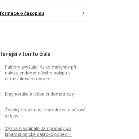
nformace o časopisu
tenější v tomto čísle
Faktory zvyšující riziko malignity při
nálezu endometriálního polypu v
ultrazvukovém obraze
Diagnostika a léčba endometriózy
Ženský orgazmus, reprodukce a párové
vztahy
Význam vaginální tamponády po
laparoskopické sakrokolpopexi –