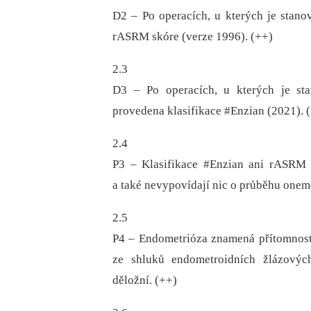
D2 –⁠ Po operacích, u kterých je stan
rASRM skóre (verze 1996). (++)
2.3
D3 –⁠ Po operacích, u kterých je st
provedena klasifikace #Enzian (2021). 
2.4
P3 –⁠ Klasifikace #Enzian ani rASRM s
a také nevypovídají nic o průběhu onem
2.5
P4 –⁠ Endometrióza znamená přítomnos
ze shluků endometroidních žlázový
děložní. (++)