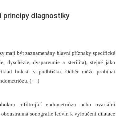
 principy diagnostiky
zy mají být zaznamenány hlavní příznaky specifické
, dyschézie, dyspareunie a sterilita), stejně jako
příklad bolesti v podbřišku. Odběr může probíhat
endometriózu. (++)
okou infiltrující endometriózu nebo ovariální
oboustranná sonografie ledvin k vyloučení dilatace