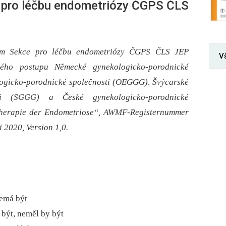
 pro léčbu endometriózy ČGPS ČLS
kem Sekce pro léčbu endometriózy ČGPS ČLS JEP
V
ého postupu Německé gynekologicko-porodnické
ogicko-porodnické společnosti (OEGGG), Švýcarské
osti (SGGG) a České gynekologicko-porodnické
Therapie der Endometriose“, AWMF-Registernummer
 2020, Version 1,0.
nemá být
 být, neměl by být