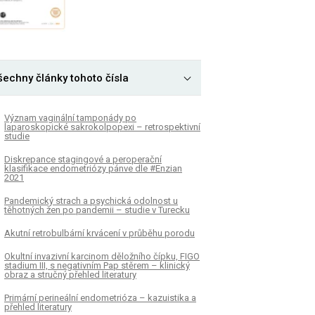
šechny články tohoto čísla
Význam vaginální tamponády po
laparoskopické sakrokolpopexi – retrospektivní
studie
Diskrepance stagingové a peroperační
klasifikace endometriózy pánve dle #Enzian
2021
Pandemický strach a psychická odolnost u
těhotných žen po pandemii – studie v Turecku
Akutní retrobulbární krvácení v průběhu porodu
Okultní invazivní karcinom děložního čípku, FIGO
stadium III, s negativním Pap stěrem – klinický
obraz a stručný přehled literatury
Primární perineální endometrióza – kazuistika a
přehled literatury