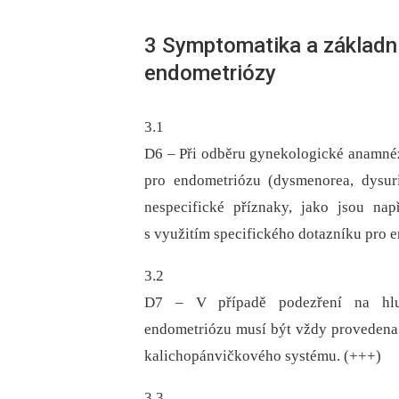
3 Symptomatika a základní
endometriózy
3.1
D6 –⁠ Při odběru gynekologické anamné
pro endometriózu (dysmenorea, dysurie
nespecifické příznaky, jako jsou na
s využitím specifického dotazníku pro 
3.2
D7 –⁠ V případě podezření na hlub
endometriózu musí být vždy provedena 
kalichopánvičkového systému. (+++)
3.3