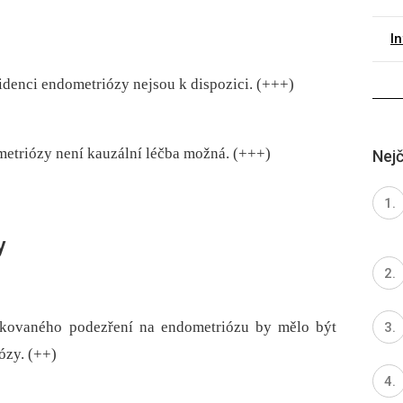
I
cidenci endometriózy nejsou k dispozici. (+++)
ometriózy není kauzální léčba možná. (+++)
Nejč
y
tikovaného podezření na endometriózu by mělo být
ózy. (++)