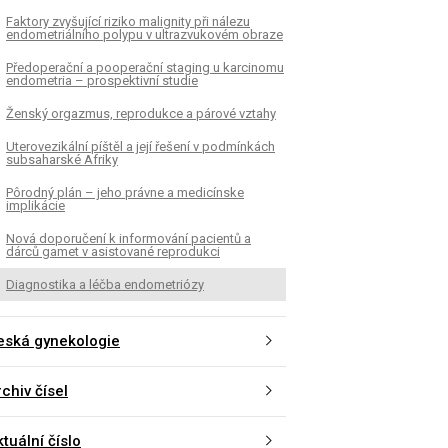
Faktory zvyšující riziko malignity při nálezu
endometriálního polypu v ultrazvukovém obraze
Předoperační a pooperační staging u karcinomu
endometria – prospektivní studie
Ženský orgazmus, reprodukce a párové vztahy
Uterovezikální píštěl a její řešení v podmínkách
subsaharské Afriky
Pôrodný plán – jeho právne a medicínske
implikácie
Nová doporučení k informování pacientů a
dárců gamet v asistované reprodukci
Diagnostika a léčba endometriózy
eská gynekologie
chiv čísel
tuální číslo