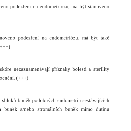
oveno podezření na endometriózu, má být stanoveno
anoveno podezření na endometriózu, má být také
(+++)
kóre nezaznamenávají příznaky bolesti a sterility
ocnění. (+++)
t shluků buněk podobných endometriu sestávajících
ch buněk a/nebo stromálních buněk mimo dutinu