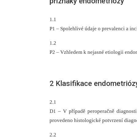
příznaky endometriózy
1.1
P1 –⁠ Spolehlivé údaje o prevalenci a in
1.2
P2 –⁠ Vzhledem k nejasné etiologii end
2 Klasifikace endometrióz
2.1
D1 –⁠ V případě peroperačně diagnos
provedeno histologické potvrzení diagn
2.2