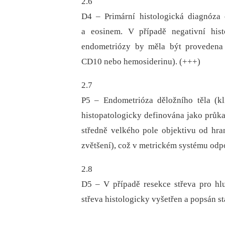
2.6
D4 –⁠ Primární histologická diagnóz
a eosinem. V případě negativní his
endometriózy by měla být provedena d
CD10 nebo hemosiderinu). (+++)
2.7
P5 –⁠ Endometrióza děložního těla (
histopatologicky definována jako průk
středně velkého pole objektivu od h
zvětšení), což v metrickém systému odp
2.8
D5 –⁠ V případě resekce střeva pro hl
střeva histologicky vyšetřen a popsán s