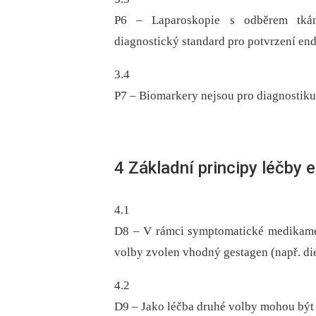
P6 –⁠ Laparoskopie s odběrem tkáně
diagnostický standard pro potvrzení en
3.4
P7 –⁠ Biomarkery nejsou pro diagnostik
4 Základní principy léčby
4.1
D8 –⁠ V rámci symptomatické medikame
volby zvolen vhodný gestagen (např. di
4.2
D9 –⁠ Jako léčba druhé volby mohou být 