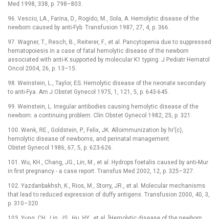
Med 1998, 338, p. 798–803.
96. Vescio, LA., Farina, D., Rogido, M., Sola, A. Hemolytic disease of the
newborn caused by anti-Fyb. Transfusion 1987, 27, 4, p. 366.
97. Wagner, T., Resch, B., Reiterer, F., et al. Pancytopenia due to suppressed
hematopoiesis in a case of fatal hemolytic disease of the newborn
associated with anti-K supported by molecular K1 typing. J Pediatr Hematol
Oncol 2004, 26, p. 13–15.
98. Weinstein, L., Taylor, ES. Hemolytic disease of the neonate secondary
to anti-Fya. Am J Obstet Gynecol 1975, 1, 121, 5, p. 643-645.
99. Weinstein, L. Irregular antibodies causing hemolytic disease of the
newborn: a continuing problem. Clin Obstet Gynecol 1982, 25, p. 321.
100. Wenk, RE., Goldstein, P., Felix, JK. Alloimmunization by hr’(c),
hemolytic disease of newborns, and perinatal management.
Obstet Gynecol 1986, 67, 5, p. 623-626.
101. Wu, KH., Chang, JG., Lin, M., et al. Hydrops foetalis caused by anti-Mur
in first pregnancy -⁠ a case report. Transfus Med 2002, 12, p. 325–327.
102. Yazdanbakhsh, K., Rios, M., Storry, JR., et al. Molecular mechanisms
that lead to reduced expression of duffy antigens. Transfusion 2000, 40, 3,
p. 310–320.
103. Yung, CH., Lin, JS., Hu, HY., et al. [Hemolytic disease of the newborn