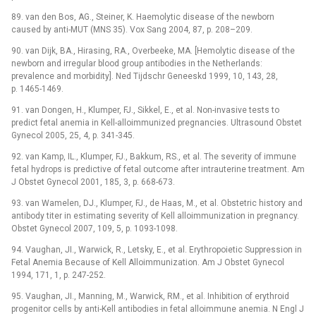
89. van den Bos, AG., Steiner, K. Haemolytic disease of the newborn
caused by anti-MUT (MNS 35). Vox Sang 2004, 87, p. 208–209.
90. van Dijk, BA., Hirasing, RA., Overbeeke, MA. [Hemolytic disease of the
newborn and irregular blood group antibodies in the Netherlands:
prevalence and morbidity]. Ned Tijdschr Geneeskd 1999, 10, 143, 28,
p. 1465-1469.
91. van Dongen, H., Klumper, FJ., Sikkel, E., et al. Non-invasive tests to
predict fetal anemia in Kell-alloimmunized pregnancies. Ultrasound Obstet
Gynecol 2005, 25, 4, p. 341-345.
92. van Kamp, IL., Klumper, FJ., Bakkum, RS., et al. The severity of immune
fetal hydrops is predictive of fetal outcome after intrauterine treatment. Am
J Obstet Gynecol 2001, 185, 3, p. 668-673.
93. van Wamelen, DJ., Klumper, FJ., de Haas, M., et al. Obstetric history and
antibody titer in estimating severity of Kell alloimmunization in pregnancy.
Obstet Gynecol 2007, 109, 5, p. 1093-1098.
94. Vaughan, JI., Warwick, R., Letsky, E., et al. Erythropoietic Suppression in
Fetal Anemia Because of Kell Alloimmunization. Am J Obstet Gynecol
1994, 171, 1, p. 247-252.
95. Vaughan, JI., Manning, M., Warwick, RM., et al. Inhibition of erythroid
progenitor cells by anti-Kell antibodies in fetal alloimmune anemia. N Engl J