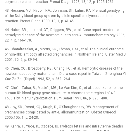
polymerase chain reaction. Prenat Diagn 1998, 18, 12, p. 1225-1231.
43. Hessner, MJ., Pircon, RA., Johnson, ST., Luhm, RA. Prenatal genotyping
of the Duffy blood group system by allele-specific polymerase chain
reaction. Prenat Diagn 1999, 19, 1, p. 41-45.
44. Huber, AR., Leonard, GT., Driggers, RW., et al. Case report: moderate
hemolytic disease of the newborn due to anti-G. Immunohematology 2006,
22, 4, p. 166-170.
45. Chandrasekar, A., Morris, KG., Tbman, TRJ., et al. The clinical outcome
of non-RhD antibody affected pregnancies in Northern Ireland. Ulster Med J
2001, 70, 2, p. 89-94.
46. Chen, CC., Broadberry, RE., Chang, FC., et al. Hemolytic disease of the
newborn caused by maternal anti-Dib: a case report in Taiwan. Zhonghua Yi
Xue Za Zhi (Taipei) 1993, 52, p. 262–264.
47. Che’rif-Zahar, B., Matte’ i, MG., Le Van Kim, C., et al. Localization of the
human Rh blood group gene structure to chromosome region 1p34.3-
1p36.1 by in situ hybridization. Hum Genet 1991, 86, p. 398–400.
48. Joy, SD., Rossi, KQ., Krugh, D., O’Shaughnessy, RW. Management of
pregnancies complicated by anti-E alloimmunization. Obstet Gynecol
2005,105, 1, p. 24-28.
49. Kanra, T., Yüce, K., Ozcebe, IU. Hydrops fetalis and intrauterine deaths