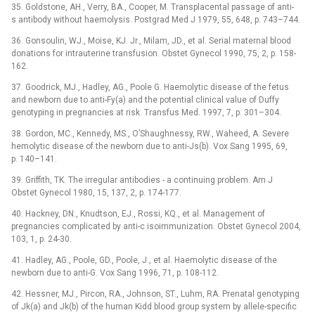
35. Goldstone, AH., Verry, BA., Cooper, M. Transplacental passage of anti-
s antibody without haemolysis. Postgrad Med J 1979, 55, 648, p. 743–744.
36. Gonsoulin, WJ., Moise, KJ. Jr., Milam, JD., et al. Serial maternal blood
donations for intrauterine transfusion. Obstet Gynecol 1990, 75, 2, p. 158-
162.
37. Goodrick, MJ., Hadley, AG., Poole G. Haemolytic disease of the fetus
and newborn due to anti-Fy(a) and the potential clinical value of Duffy
genotyping in pregnancies at risk. Transfus Med. 1997, 7, p. 301–304.
38. Gordon, MC., Kennedy, MS., O’Shaughnessy, RW., Waheed, A. Severe
hemolytic disease of the newborn due to anti-Js(b). Vox Sang 1995, 69,
p. 140–141.
39. Griffith, TK. The irregular antibodies -⁠ a continuing problem. Am J
Obstet Gynecol 1980, 15, 137, 2, p. 174-177.
40. Hackney, DN., Knudtson, EJ., Rossi, KQ., et al. Management of
pregnancies complicated by anti-c isoimmunization. Obstet Gynecol 2004,
103, 1, p. 24-30.
41. Hadley, AG., Poole, GD., Poole, J., et al. Haemolytic disease of the
newborn due to anti-G. Vox Sang 1996, 71, p. 108-112.
42. Hessner, MJ., Pircon, RA., Johnson, ST., Luhm, RA. Prenatal genotyping
of Jk(a) and Jk(b) of the human Kidd blood group system by allele-specific