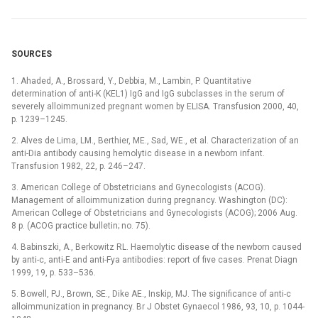
SOURCES
1. Ahaded, A., Brossard, Y., Debbia, M., Lambin, P. Quantitative
determination of anti-K (KEL1) IgG and IgG subclasses in the serum of
severely alloimmunized pregnant women by ELISA. Transfusion 2000, 40,
p. 1239–1245.
2. Alves de Lima, LM., Berthier, ME., Sad, WE., et al. Characterization of an
anti-Dia antibody causing hemolytic disease in a newborn infant.
Transfusion 1982, 22, p. 246–247.
3. American College of Obstetricians and Gynecologists (ACOG).
Management of alloimmunization during pregnancy. Washington (DC):
American College of Obstetricians and Gynecologists (ACOG); 2006 Aug.
8 p. (ACOG practice bulletin; no. 75).
4. Babinszki, A., Berkowitz RL. Haemolytic disease of the newborn caused
by anti-c, anti-E and anti-Fya antibodies: report of five cases. Prenat Diagn
1999, 19, p. 533–536.
5. Bowell, PJ., Brown, SE., Dike AE., Inskip, MJ. The significance of anti-c
alloimmunization in pregnancy. Br J Obstet Gynaecol 1986, 93, 10, p. 1044-