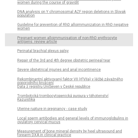
women during the course of gravidit
DNA analysis on Y chromosomal AZF region deletions in Slovak
population
Guideline for prevention of RhD alloimmunization in RhD negative
women
Pregnant women alloimmunisation of non-RhD erythrocyte
antigens: review article
Perinatal brachial plexus palsy
Repair of the 3rd and 4th degree obstetric perineal tear
Severe obstetrical injuries and anal incontinence
Rekombinantní aktivovaný faktor VII (rFVIIa) v léčbě závažného
poporodního krvácení
Data z registru UniSeven v České republice
Trombotická trombocytopenická purpura v těhotenství
Kazuistika
Uterine rupture in pregnancy - case study
Local sperm antibodies and general levels of immunoglobulins in
ovulatory cervical mucus
Measurement of bone mineral density by heel ultrasound and
forearm DXA in clinical practice