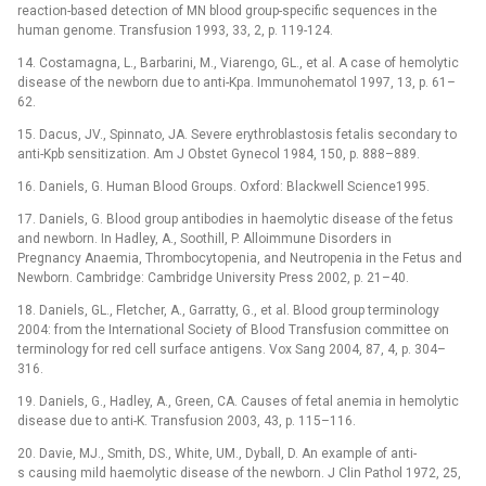
reaction-based detection of MN blood group-specific sequences in the
human genome. Transfusion 1993, 33, 2, p. 119-124.
14. Costamagna, L., Barbarini, M., Viarengo, GL., et al. A case of hemolytic
disease of the newborn due to anti-Kpa. Immunohematol 1997, 13, p. 61–
62.
15. Dacus, JV., Spinnato, JA. Severe erythroblastosis fetalis secondary to
anti-Kpb sensitization. Am J Obstet Gynecol 1984, 150, p. 888–889.
16. Daniels, G. Human Blood Groups. Oxford: Blackwell Science1995.
17. Daniels, G. Blood group antibodies in haemolytic disease of the fetus
and newborn. In Hadley, A., Soothill, P. Alloimmune Disorders in
Pregnancy Anaemia, Thrombocytopenia, and Neutropenia in the Fetus and
Newborn. Cambridge: Cambridge University Press 2002, p. 21–40.
18. Daniels, GL., Fletcher, A., Garratty, G., et al. Blood group terminology
2004: from the International Society of Blood Transfusion committee on
terminology for red cell surface antigens. Vox Sang 2004, 87, 4, p. 304–
316.
19. Daniels, G., Hadley, A., Green, CA. Causes of fetal anemia in hemolytic
disease due to anti-K. Transfusion 2003, 43, p. 115–116.
20. Davie, MJ., Smith, DS., White, UM., Dyball, D. An example of anti-
s causing mild haemolytic disease of the newborn. J Clin Pathol 1972, 25,