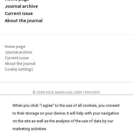
Journal archive
Current issue
About the journal
Home page
Journal archive
Current issue
About the journal
Cookie settings
© 2008-2026 MeDitorial | ISSN 1803-6597
The content of this site is intended for health care professionals
Terms of
Use
and
cookies statement
.
When you click "I agree" to the use of all cookies, you consent
to their storage on your device; it will help with your navigation
on the site as well as the analysis of the use of data by our
marketing activities.