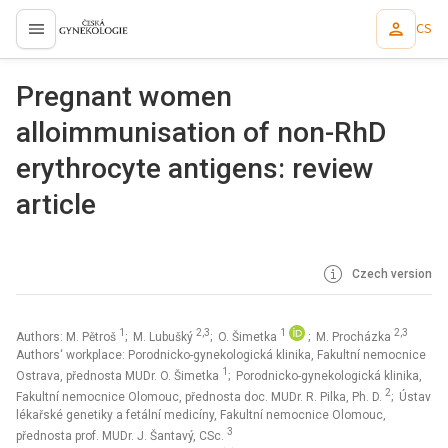
CS
proLékaře.cz
Pregnant women
alloimmunisation of non-RhD
erythrocyte antigens: review
article
Czech version
1
2,3
1
2,3
Authors: M. Pětroš
; M. Lubušký
; O. Šimetka
; M. Procházka
Authors‘ workplace: Porodnicko-gynekologická klinika, Fakultní nemocnice
1
Ostrava, přednosta MUDr. O. Šimetka
; Porodnicko-gynekologická klinika,
2
Fakultní nemocnice Olomouc, přednosta doc. MUDr. R. Pilka, Ph. D.
; Ústav
lékařské genetiky a fetální medicíny, Fakultní nemocnice Olomouc,
3
přednosta prof. MUDr. J. Šantavý, CSc.