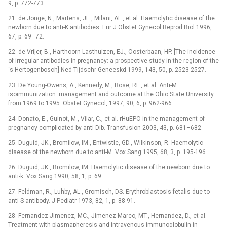
9, p. 772-773.
21. de Jonge, N., Martens, JE., Milani, AL., et al. Haemolytic disease of the
newborn due to anti-K antibodies. Eur J Obstet Gynecol Reprod Biol 1996,
67, p. 69–72.
22. de Vrijer, B., Harthoorn-Lasthuizen, EJ., Oosterbaan, HP. [The incidence
of irregular antibodies in pregnancy: a prospective study in the region of the
‘s-Hertogenbosch] Ned Tijdschr Geneeskd 1999, 143, 50, p. 2523-2527.
23. De Young-Owens, A., Kennedy, M., Rose, RL., et al. Anti-M
isoimmunization: management and outcome at the Ohio State University
from 1969 to 1995. Obstet Gynecol, 1997, 90, 6, p. 962-966.
24. Donato, E., Guinot, M., Vilar, C., et al. rHuEPO in the management of
pregnancy complicated by anti-Dib. Transfusion 2003, 43, p. 681–682.
25. Duguid, JK., Bromilow, IM., Entwistle, GD., Wilkinson, R. Haemolytic
disease of the newborn due to anti-M. Vox Sang 1995, 68, 3, p. 195-196.
26. Duguid, JK., Bromilow, IM. Haemolytic disease of the newborn due to
anti-k. Vox Sang 1990, 58, 1, p. 69.
27. Feldman, R., Luhby, AL., Gromisch, DS. Erythroblastosis fetalis due to
anti-S antibody. J Pediatr 1973, 82, 1, p. 88-91.
28. Fernandez-Jimenez, MC., Jimenez-Marco, MT., Hernandez, D., et al.
Treatment with plasmapheresis and intravenous immunoglobulin in