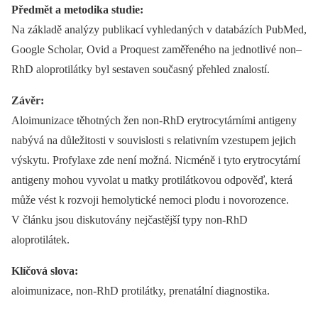
Předmět a metodika studie:
Na základě analýzy publikací vyhledaných v databázích PubMed,
Google Scholar, Ovid a Proquest zaměřeného na jednotlivé non–
RhD aloprotilátky byl sestaven současný přehled znalostí.
Závěr:
Aloimunizace těhotných žen non-RhD erytrocytárními antigeny
nabývá na důležitosti v souvislosti s relativním vzestupem jejich
výskytu. Profylaxe zde není možná. Nicméně i tyto erytrocytární
antigeny mohou vyvolat u matky protilátkovou odpověď, která
může vést k rozvoji hemolytické nemoci plodu i novorozence.
V článku jsou diskutovány nejčastější typy non-RhD
aloprotilátek.
Klíčová slova:
aloimunizace, non-RhD protilátky, prenatální diagnostika.