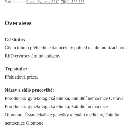
Published in:
Ceska Gynekol 2010; 75(4): 325-333
Overview
Cíl studie:
Cílem tohoto přehledu je dát ucelený pohled na aloimunizaci non-
RhD erytrocytárními antigeny.
Typ studie:
Přehledová práce.
Název a sídlo pracoviště:
Porodnicko-gynekologická klinika, Fakultní nemocnice Ostrava.
Porodnicko-gynekologická klinika, Fakultní nemocnice
Olomouc, Ústav lékařské genetiky a fetální medicíny, Fakultní
nemocnice Olomouc.