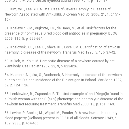
due to anti-M. Acta Obstet Gynecol Scand 1996, 75, 4, p. 415-417.
50. Kim, WD., Lee, YH. A Fatal Case of Severe Hemolytic Disease of
Newborn Associated with Anti-Jk(b). J Korean Med Sci 2006, 21, 1, p.151-
154.
51. Koelewijn, JM., Vrijkotte, TG., de Haas, M., et al. Risk factors for the
presence of non-rhesus D red blood cell antibodies in pregnancy. BJOG
2009, 116, 5, p. 655-664.
52. Kozlowski, CL., Lee, D., Shwe, KH., Love, EM. Quantification of anti-c in
haemolytic disease of the newborn. Transfus Med 1995, 5, 1, p. 37-42.
53. Kulich, V., Kout, M. Hemolytic disease of a newborn caused by anti-
k antibody. Ces Pediatr 1967, 22, 9, p. 823-826.
54. Kusnierz-Alejska, G., Bochenek, S. Haemolytic disease of the newborn
due to anti-Dia and incidence of the Dia antigen in Poland. Vox Sang 1992,
62, p. 124–126.
55. Lenkiewicz, B., Zupanska, B. The first example of anti-Diego(b) found in
a Polish woman with the Di(a+b-) phenotype and haemolytic disease of the
newborn not requiring treatment. Transfus Med 2003, 13, p. 161–163.
56. Levine, P., Backer, M., Wigod, M., Ponder, R. A new human hereditary
blood property (Cellano) present in 99.8% of all bloods. Science 1949, 6,
109, 2836, p. 464-466.