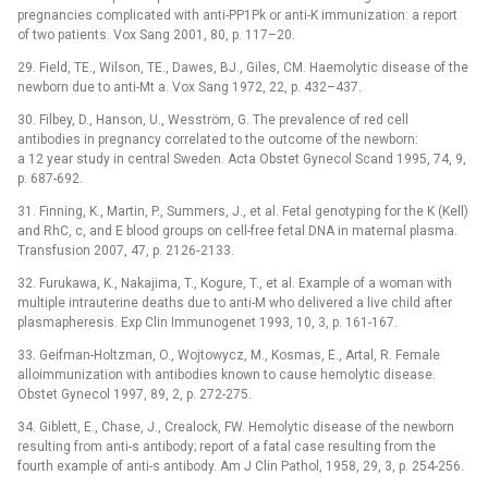
pregnancies complicated with anti-PP1Pk or anti-K immunization: a report
of two patients. Vox Sang 2001, 80, p. 117–20.
29. Field, TE., Wilson, TE., Dawes, BJ., Giles, CM. Haemolytic disease of the
newborn due to anti-Mt a. Vox Sang 1972, 22, p. 432–437.
30. Filbey, D., Hanson, U., Wesström, G. The prevalence of red cell
antibodies in pregnancy correlated to the outcome of the newborn:
a 12 year study in central Sweden. Acta Obstet Gynecol Scand 1995, 74, 9,
p. 687-692.
31. Finning, K., Martin, P., Summers, J., et al. Fetal genotyping for the K (Kell)
and RhC, c, and E blood groups on cell-free fetal DNA in maternal plasma.
Transfusion 2007, 47, p. 2126‑2133.
32. Furukawa, K., Nakajima, T., Kogure, T., et al. Example of a woman with
multiple intrauterine deaths due to anti-M who delivered a live child after
plasmapheresis. Exp Clin Immunogenet 1993, 10, 3, p. 161-167.
33. Geifman-Holtzman, O., Wojtowycz, M., Kosmas, E., Artal, R. Female
alloimmunization with antibodies known to cause hemolytic disease.
Obstet Gynecol 1997, 89, 2, p. 272-275.
34. Giblett, E., Chase, J., Crealock, FW. Hemolytic disease of the newborn
resulting from anti-s antibody; report of a fatal case resulting from the
fourth example of anti-s antibody. Am J Clin Pathol, 1958, 29, 3, p. 254-256.