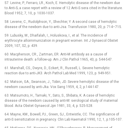
57. Levine, P., Ferraro, LR., Koch, E. Hemolytic disease of the newborn due
to Anti-S; a case report with a review of 12 Anti-S sera cited in the literature.
Blood 1952, 7, 10, p. 1030-1037.
58. Levene, C., Rudolphson, Y., Shechter, Y. A second case of hemolytic
disease of the newborn due to anti-Jsa. Transfusion 1980, 20, p. 714–715.
59. Lubusky, M., Dhaifalah, I., Holuskova, I., et al. The incidence of
erythrocyte alloimmunization in pregnant women. Int J Gynaecol Obstet
2009, 107, S2, p. 439.
60. Macpherson, CR., Zartman, ER. Anti-M antibody as a cause of
intrauterine death: a follow-up. Am J Clin Pathol 1965, 43, p. 544-547.
61. Marshall, CS., Dwyre, D., Eckert, R., Russell, L. Severe hemolytic
reaction due to anti-JK3. Arch Pathol Lab Med 1999, 123, p. 949-951.
62. Matson, GA., Swanson, J., Tobin, JD. Severe hemolytic disease of the
newborn caused by anti-Jka. Vox Sang 1959, 4, 2, p.144-147.
63. Matsumoto, H., Tamaki, Y., Sato, S., Shibata, K. A case of hemolytic
disease of the newborn caused by anti-M: serological study of maternal
blood. Acta Obstet Gynaecol Jpn 1981, 33, 4, p. 525-528.
64. Mayne, KM., Bowell, PJ., Green, SJ., Entwistle, CC. The significance of
anti-S sensitization in pregnancy. Clin Lab Haematol 1990, 12, 1, p.105-107.