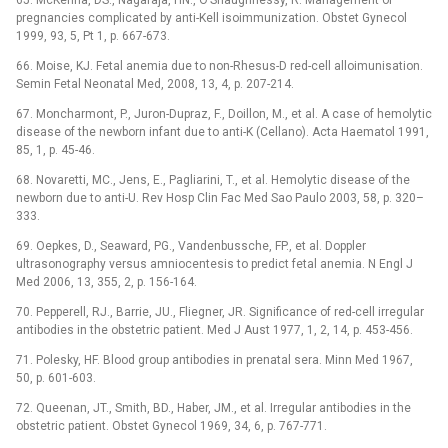
65. McKenna, DS., Nagaraja, HN., O’Shaughnessy, R. Management of
pregnancies complicated by anti-Kell isoimmunization. Obstet Gynecol
1999, 93, 5, Pt 1, p. 667-673.
66. Moise, KJ. Fetal anemia due to non-Rhesus-D red-cell alloimunisation.
Semin Fetal Neonatal Med, 2008, 13, 4, p. 207-214.
67. Moncharmont, P., Juron-Dupraz, F., Doillon, M., et al. A case of hemolytic
disease of the newborn infant due to anti-K (Cellano). Acta Haematol 1991,
85, 1, p. 45-46.
68. Novaretti, MC., Jens, E., Pagliarini, T., et al. Hemolytic disease of the
newborn due to anti-U. Rev Hosp Clin Fac Med Sao Paulo 2003, 58, p. 320–
333.
69. Oepkes, D., Seaward, PG., Vandenbussche, FP., et al. Doppler
ultrasonography versus amniocentesis to predict fetal anemia. N Engl J
Med 2006, 13, 355, 2, p. 156-164.
70. Pepperell, RJ., Barrie, JU., Fliegner, JR. Significance of red-cell irregular
antibodies in the obstetric patient. Med J Aust 1977, 1, 2, 14, p. 453-456.
71. Polesky, HF. Blood group antibodies in prenatal sera. Minn Med 1967,
50, p. 601-603.
72. Queenan, JT., Smith, BD., Haber, JM., et al. Irregular antibodies in the
obstetric patient. Obstet Gynecol 1969, 34, 6, p. 767-771.