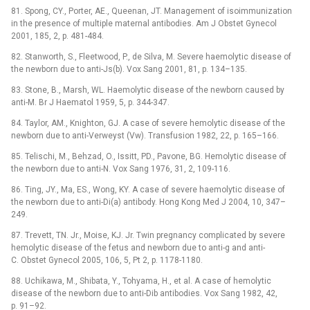
81. Spong, CY., Porter, AE., Queenan, JT. Management of isoimmunization
in the presence of multiple maternal antibodies. Am J Obstet Gynecol
2001, 185, 2, p. 481-484.
82. Stanworth, S., Fleetwood, P., de Silva, M. Severe haemolytic disease of
the newborn due to anti-Js(b). Vox Sang 2001, 81, p. 134–135.
83. Stone, B., Marsh, WL. Haemolytic disease of the newborn caused by
anti-M. Br J Haematol 1959, 5, p. 344-347.
84. Taylor, AM., Knighton, GJ. A case of severe hemolytic disease of the
newborn due to anti-Verweyst (Vw). Transfusion 1982, 22, p. 165–166.
85. Telischi, M., Behzad, O., Issitt, PD., Pavone, BG. Hemolytic disease of
the newborn due to anti-N. Vox Sang 1976, 31, 2, 109-116.
86. Ting, JY., Ma, ES., Wong, KY. A case of severe haemolytic disease of
the newborn due to anti-Di(a) antibody. Hong Kong Med J 2004, 10, 347–
249.
87. Trevett, TN. Jr., Moise, KJ. Jr. Twin pregnancy complicated by severe
hemolytic disease of the fetus and newborn due to anti-g and anti-
C. Obstet Gynecol 2005, 106, 5, Pt 2, p. 1178-1180.
88. Uchikawa, M., Shibata, Y., Tohyama, H., et al. A case of hemolytic
disease of the newborn due to anti-Dib antibodies. Vox Sang 1982, 42,
p. 91–92.