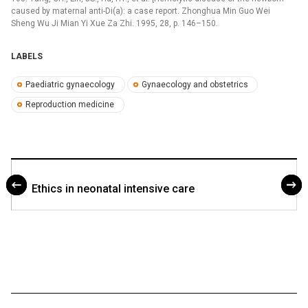
caused by maternal anti-Di(a): a case report. Zhonghua Min Guo Wei
Sheng Wu Ji Mian Yi Xue Za Zhi. 1995, 28, p. 146–150.
LABELS
Paediatric gynaecology
Gynaecology and obstetrics
Reproduction medicine
Ethics in neonatal intensive care