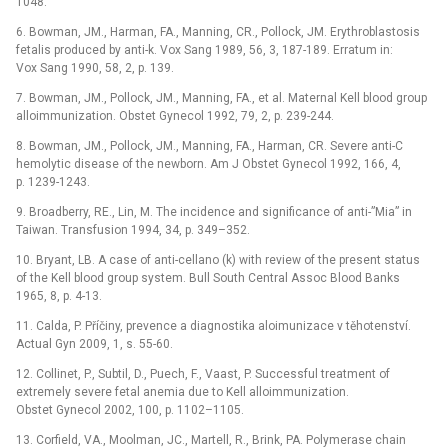
1048.
6. Bowman, JM., Harman, FA., Manning, CR., Pollock, JM. Erythroblastosis
fetalis produced by anti-k. Vox Sang 1989, 56, 3, 187-189. Erratum in:
Vox Sang 1990, 58, 2, p. 139.
7. Bowman, JM., Pollock, JM., Manning, FA., et al. Maternal Kell blood group
alloimmunization. Obstet Gynecol 1992, 79, 2, p. 239-244.
8. Bowman, JM., Pollock, JM., Manning, FA., Harman, CR. Severe anti-C
hemolytic disease of the newborn. Am J Obstet Gynecol 1992, 166, 4,
p. 1239-1243.
9. Broadberry, RE., Lin, M. The incidence and significance of anti-”Mia” in
Taiwan. Transfusion 1994, 34, p. 349–352.
10. Bryant, LB. A case of anti-cellano (k) with review of the present status
of the Kell blood group system. Bull South Central Assoc Blood Banks
1965, 8, p. 4-13.
11. Calda, P. Příčiny, prevence a diagnostika aloimunizace v těhotenství.
Actual Gyn 2009, 1, s. 55-60.
12. Collinet, P., Subtil, D., Puech, F., Vaast, P. Successful treatment of
extremely severe fetal anemia due to Kell alloimmunization.
Obstet Gynecol 2002, 100, p. 1102–1105.
13. Corfield, VA., Moolman, JC., Martell, R., Brink, PA. Polymerase chain