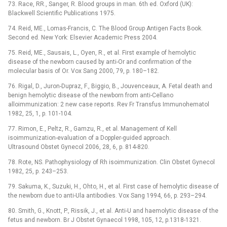
73. Race, RR., Sanger, R. Blood groups in man. 6th ed. Oxford (UK):
Blackwell Scientific Publications 1975.
74. Reid, ME., Lomas-Francis, C. The Blood Group Antigen Facts Book.
Second ed. New York: Elsevier Academic Press 2004.
75. Reid, ME., Sausais, L., Oyen, R., et al. First example of hemolytic
disease of the newborn caused by anti-Or and confirmation of the
molecular basis of Or. Vox Sang 2000, 79, p. 180–182.
76. Rigal, D., Juron-Dupraz, F., Biggio, B., Jouvenceaux, A. Fetal death and
benign hemolytic disease of the newborn from anti-Cellano
alloimmunization: 2 new case reports. Rev Fr Transfus Immunohematol
1982, 25, 1, p. 101-104.
77. Rimon, E., Peltz, R., Gamzu, R., et al. Management of Kell
isoimmunization-evaluation of a Doppler-guided approach.
Ultrasound Obstet Gynecol 2006, 28, 6, p. 814-820.
78. Rote, NS. Pathophysiology of Rh isoimmunization. Clin Obstet Gynecol
1982, 25, p. 243–253.
79. Sakuma, K., Suzuki, H., Ohto, H., et al. First case of hemolytic disease of
the newborn due to anti-Ula antibodies. Vox Sang 1994, 66, p. 293–294.
80. Smith, G., Knott, P., Rissik, J., et al. Anti-U and haemolytic disease of the
fetus and newborn. Br J Obstet Gynaecol 1998, 105, 12, p.1318-1321.