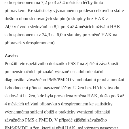
s drospirenonem na 7,2 po 3 až 4 měsících léčby tímto
přípravkem. Ke statisticky významnému poklesu celkového skóre
došlo u obou sledovaných skupin (u skupiny bez HAK z
24,9 v úvodu sledování na 8,2 po 3 až 4 měsících užívání HAK
s drospirenonem a z 24,3 na 6,0 u skupiny po změně HAK na
přípravek s drospirenonem).
Závěr:
Použití retrospektivního dotazníku PSST na zjištění závažnosti
premenstruačních příznaků výrazně usnadní orientační
diagnostiku závažného PMS/PMDD v ambulantní praxi a umožní
i zhodnocení přínosu nasazené léčby. U žen bez HAK v úvodu
sledování i u žen, kde byla provedena změna HAK, došlo po 3 až
4 měsících užívání přípravku s drospirenonem ke statisticky
významnému snížení obtíží a prakticky vymizení příznaků
závažného PMS a PMDD. V případě zjištění závažného
PMS/PMDD u žen, které si přejí HAK, má význam nasazovat