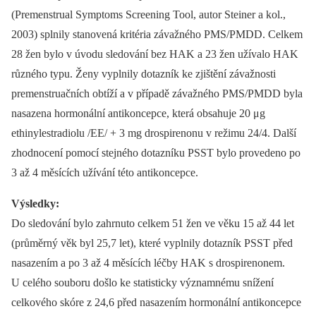
(Premenstrual Symptoms Screening Tool, autor Steiner a kol.,
2003) splnily stanovená kritéria závažného PMS/PMDD. Celkem
28 žen bylo v úvodu sledování bez HAK a 23 žen užívalo HAK
různého typu. Ženy vyplnily dotazník ke zjištění závažnosti
premenstruačních obtíží a v případě závažného PMS/PMDD byla
nasazena hormonální antikoncepce, která obsahuje 20 μg
ethinylestradiolu /EE/ + 3 mg drospirenonu v režimu 24/4. Další
zhodnocení pomocí stejného dotazníku PSST bylo provedeno po
3 až 4 měsících užívání této antikoncepce.
Výsledky:
Do sledování bylo zahrnuto celkem 51 žen ve věku 15 až 44 let
(průměrný věk byl 25,7 let), které vyplnily dotazník PSST před
nasazením a po 3 až 4 měsících léčby HAK s drospirenonem.
U celého souboru došlo ke statisticky významnému snížení
celkového skóre z 24,6 před nasazením hormonální antikoncepce