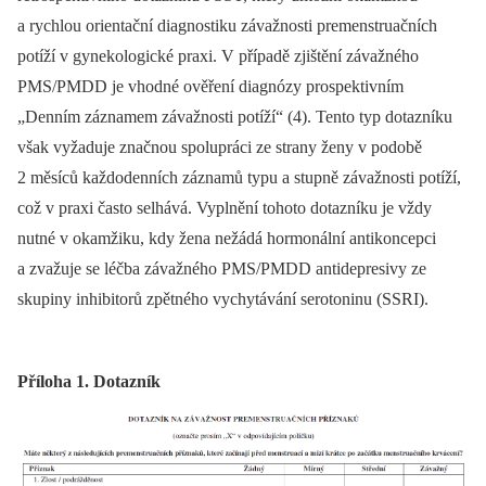
a rychlou orientační diagnostiku závažnosti premenstruačních
potíží v gynekologické praxi. V případě zjištění závažného
PMS/PMDD je vhodné ověření diagnózy prospektivním
„Denním záznamem závažnosti potíží“ (4). Tento typ dotazníku
však vyžaduje značnou spolupráci ze strany ženy v podobě
2 měsíců každodenních záznamů typu a stupně závažnosti potíží,
což v praxi často selhává. Vyplnění tohoto dotazníku je vždy
nutné v okamžiku, kdy žena nežádá hormonální antikoncepci
a zvažuje se léčba závažného PMS/PMDD antidepresivy ze
skupiny inhibitorů zpětného vychytávání serotoninu (SSRI).
Příloha 1. Dotazník