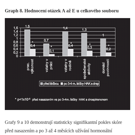
Graph 8. Hodnocení otázek A až E u celkového souboru
Grafy 9 a 10 demonstrují statisticky signifikantní pokles skóre
před nasazením a po 3 až 4 měsících užívání hormonální