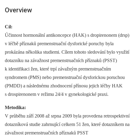
Overview
Cíl:
Účinnost hormonální antikoncepce (HAK) s dropirenonem (drsp)
v léčbě příznaků premenstruační dysforické poruchy byla
prokázána několika studiemi. Cílem tohoto sledování bylo využití
dotazníku na závažnost premenstruačních příznaků (PSST)
k identifikaci žen, které trpí závažným premenstruačním
syndromem (PMS) nebo premenstruační dysforickou poruchou
(PMDD) a následnému zhodnocení přínosu jejich léčby HAK
s drospirenonem v režimu 24/4 v gynekologické praxi.
Metodika:
V průběhu září 2008 až srpna 2009 byla provedena retrospektivní
dotazníková studie zahrnující celkem 51 žen, které dotazníkem na
závažnost premenstruačních příznaků PSST