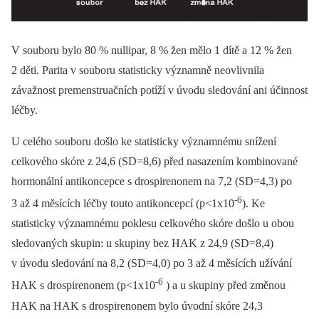
V souboru bylo 80 % nullipar, 8 % žen mělo 1 dítě a 12 % žen
2 děti. Parita v souboru statisticky významně neovlivnila
závažnost premenstruačních potíží v úvodu sledování ani účinnost
léčby.
U celého souboru došlo ke statisticky významnému snížení
celkového skóre z 24,6 (SD=8,6) před nasazením kombinované
hormonální antikoncepce s drospirenonem na 7,2 (SD=4,3) po
-6
3 až 4 měsících léčby touto antikoncepcí (p<1x10
). Ke
statisticky významnému poklesu celkového skóre došlo u obou
sledovaných skupin: u skupiny bez HAK z 24,9 (SD=8,4)
v úvodu sledování na 8,2 (SD=4,0) po 3 až 4 měsících užívání
-6
HAK s drospirenonem (p<1x10
) a u skupiny před změnou
HAK na HAK s drospirenonem bylo úvodní skóre 24,3