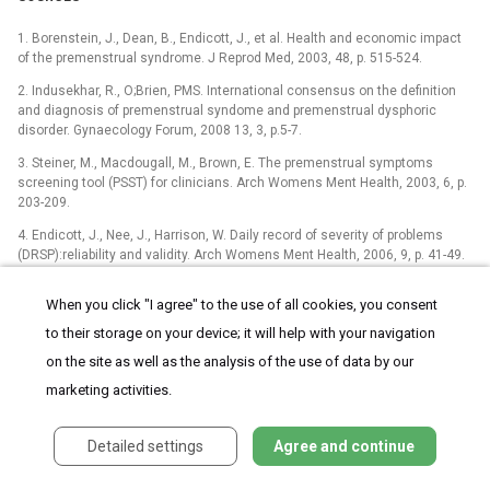
1. Borenstein, J., Dean, B., Endicott, J., et al. Health and economic impact
of the premenstrual syndrome. J Reprod Med, 2003, 48, p. 515-524.
2. Indusekhar, R., O;Brien, PMS. International consensus on the definition
and diagnosis of premenstrual syndome and premenstrual dysphoric
disorder. Gynaecology Forum, 2008 13, 3, p.5-7.
3. Steiner, M., Macdougall, M., Brown, E. The premenstrual symptoms
screening tool (PSST) for clinicians. Arch Womens Ment Health, 2003, 6, p.
203-209.
4. Endicott, J., Nee, J., Harrison, W. Daily record of severity of problems
(DRSP):reliability and validity. Arch Womens Ment Health, 2006, 9, p. 41-49.
5. Svojanovská, K., Herman, E. Současné možnosti diagnostiky a léčby
When you click "I agree" to the use of all cookies, you consent
závažného PMS/PMDD v gynekologické praxi: Mod Gynek Porod, 2009, 18
(suppl. A), 4, p. 608-619.
to their storage on your device; it will help with your navigation
6. Genazzani, AR., Monteleone, P., Simi, G. Theories surrounding the
on the site as well as the analysis of the use of data by our
aetiology of premenstrual syndrome and premenstrual dysphoric disorder.
marketing activities.
Gyneacol Forum, 2008, 13, 3, p. 8-12.
7. Cunningham, J.,Yonkers, KA., et al. Update on research and treatment of
Detailed settings
Agree and continue
premenstrual dysphoric disorder. Harv Rev Psychiatry, 2009, 17, 2, p. 120-
132.