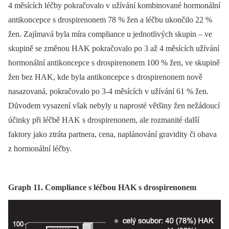
4 měsících léčby pokračovalo v užívání kombinované hormonální
antikoncepce s drospirenonem 78 % žen a léčbu ukončilo 22 %
žen. Zajímavá byla míra compliance u jednotlivých skupin –⁠ ve
skupině se změnou HAK pokračovalo po 3 až 4 měsících užívání
hormonální antikoncepce s drospirenonem 100 % žen, ve skupině
žen bez HAK, kde byla antikoncepce s drospirenonem nově
nasazovaná, pokračovalo po 3-4 měsících v užívání 61 % žen.
Důvodem vysazení však nebyly u naprosté většiny žen nežádoucí
účinky při léčbě HAK s drospirenonem, ale rozmanité další
faktory jako ztráta partnera, cena, naplánování gravidity či obava
z hormonální léčby.
Graph 11. Compliance s léčbou HAK s drospirenonem