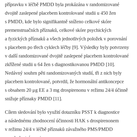
přípravku v léčbě PMDD byla prokázána v randomizované
dvojitě zaslepené placebem kontrolované studii u 450 žen
s PMDD, kde bylo signifikantně sníženo celkové skóre
premenstruačních příznaků, celkové skóre psychických
a fyzických příznaků a všech jednotlivých položek v porovnání
s placebem po třech cyklech léčby [9]. Výsledky byly potvrzeny
v další randomizované dvojitě zaslepené placebem kontrolované
zkřížené studii u 64 žen s diagnostikovanou PMDD [10].
Nedávný souhrn pěti randomizovaných studií, tři z nich byly
placebem kontrolované, potvrdil, že hormonální antikoncepce
s obsahem 20 μg EE a 3 mg drospirenonu v režimu 24/4 účinně
snižuje příznaky PMDD [11].
Cílem sledování bylo využití dotazníku PSST k diagnostice
a následnému zhodnocení účinnosti HAK s drospirenonem
v režimu 24/4 v léčbě příznaků závažného PMS/PMDD