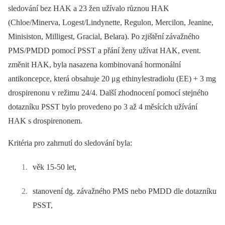
sledování bez HAK a 23 žen užívalo různou HAK
(Chloe/Minerva, Logest/Lindynette, Regulon, Mercilon, Jeanine,
Minisiston, Milligest, Gracial, Belara). Po zjištění závažného
PMS/PMDD pomocí PSST a přání ženy užívat HAK, event.
změnit HAK, byla nasazena kombinovaná hormonální
antikoncepce, která obsahuje 20 μg ethinylestradiolu (EE) + 3 mg
drospirenonu v režimu 24/4. Další zhodnocení pomocí stejného
dotazníku PSST bylo provedeno po 3 až 4 měsících užívání
HAK s drospirenonem.
Kritéria pro zahrnutí do sledování byla:
věk 15-50 let,
stanovení dg. závažného PMS nebo PMDD dle dotazníku
PSST,