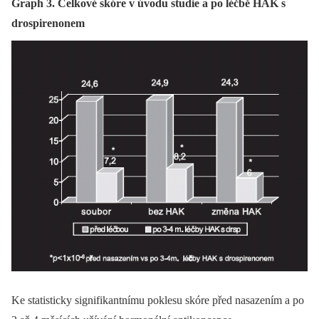
Graph 3. Celkové skóre v úvodu studie a po léčbě HAK s
drospirenonem
Ke statisticky signifikantnímu poklesu skóre před nasazením a po