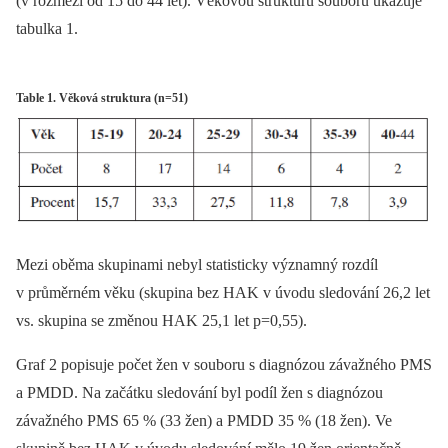
(v rozmezí od 15 do 44 let). Věkovou strukturu souboru ukazuje
tabulka 1.
Table 1. Věková struktura (n=51)
Mezi oběma skupinami nebyl statisticky významný rozdíl
v průměrném věku (skupina bez HAK v úvodu sledování 26,2 let
vs. skupina se změnou HAK 25,1 let p=0,55).
Graf 2 popisuje počet žen v souboru s diagnózou závažného PMS
a PMDD. Na začátku sledování byl podíl žen s diagnózou
závažného PMS 65 % (33 žen) a PMDD 35 % (18 žen). Ve