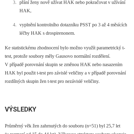
přání ženy nově užívat HAK nebo pokračovat v užívání
HAK,
vyplnění kontrolního dotazníku PSST po 3 až 4 měsících
léčby HAK s drospirenonem.
Ke statistickému zhodnocení bylo možno využít parametrický t-
test, protože soubory měly Gausovo normální rozdělení.
V případě porovnání skupin se změnou HAK nebo nasazením
HAK byl použit t-test pro závislé veličiny a v případě porovnání
rozdílných skupin žen t-test pro nezávislé veličiny.
VÝSLEDKY
Průměrný věk žen zahrnutých do souboru (n=51) byl 25,7 let