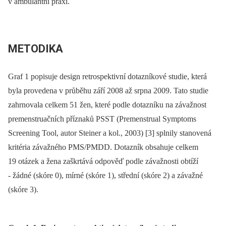
v ambulantní praxi.
METODIKA
Graf 1 popisuje design retrospektivní dotazníkové studie, která
byla provedena v průběhu září 2008 až srpna 2009. Tato studie
zahrnovala celkem 51 žen, které podle dotazníku na závažnost
premenstruačních příznaků PSST (Premenstrual Symptoms
Screening Tool, autor Steiner a kol., 2003) [3] splnily stanovená
kritéria závažného PMS/PMDD. Dotazník obsahuje celkem
19 otázek a žena zaškrtává odpověď podle závažnosti obtíží
-⁠ žádné (skóre 0), mírné (skóre 1), střední (skóre 2) a závažné
(skóre 3).