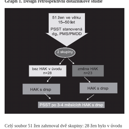
Graph 1. Design retrospektivní dotazníkové studie
Celý soubor 51 žen zahrnoval dvě skupiny: 28 žen bylo v úvodu