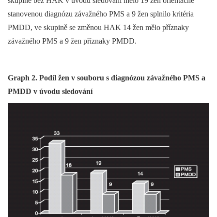
skupině bez HAK v úvodu sledování mělo 19 žen orientačně
stanovenou diagnózu závažného PMS a 9 žen splnilo kritéria
PMDD, ve skupině se změnou HAK 14 žen mělo příznaky
závažného PMS a 9 žen příznaky PMDD.
Graph 2. Podíl žen v souboru s diagnózou závažného PMS a
PMDD v úvodu sledování