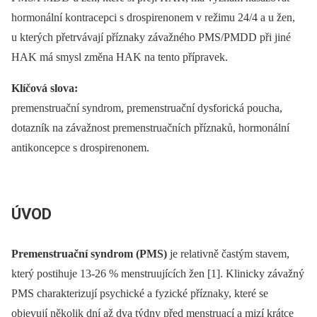
hormonální kontracepci s drospirenonem v režimu 24/4 a u žen,
u kterých přetrvávají příznaky závažného PMS/PMDD při jiné
HAK má smysl změna HAK na tento přípravek.
Klíčová slova:
premenstruační syndrom, premenstruační dysforická poucha,
dotazník na závažnost premenstruačních příznaků, hormonální
antikoncepce s drospirenonem.
ÚVOD
Premenstruační syndrom (PMS)
je relativně častým stavem,
který postihuje 13-26 % menstruujících žen [1]. Klinicky závažný
PMS charakterizují psychické a fyzické příznaky, které se
objevují několik dní až dva týdny před menstruací a mizí krátce