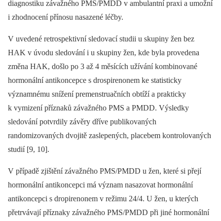
diagnostiku závažného PMS/PMDD v ambulantní praxi a umožní
i zhodnocení přínosu nasazené léčby.
V uvedené retrospektivní sledovací studii u skupiny žen bez
HAK v úvodu sledování i u skupiny žen, kde byla provedena
změna HAK, došlo po 3 až 4 měsících užívání kombinované
hormonální antikoncepce s drospirenonem ke statisticky
významnému snížení premenstruačních obtíží a prakticky
k vymizení příznaků závažného PMS a PMDD. Výsledky
sledování potvrdily závěry dříve publikovaných
randomizovaných dvojitě zaslepených, placebem kontrolovaných
studií [9, 10].
V případě zjištění závažného PMS/PMDD u žen, které si přejí
hormonální antikoncepci má význam nasazovat hormonální
antikoncepci s dropirenonem v režimu 24/4. U žen, u kterých
přetrvávají příznaky závažného PMS/PMDD při jiné hormonální