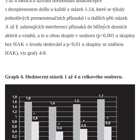
3 až 4 měsících užívání hormonální antikoncepce
s drospirenonem došlo u každé z otázek 1-14, které se týkaly
jednotlivých premenstruačních příznaků i u dalších pěti otázek
A až E zahrnujících interferenci příznaků do běžných denních
aktivit a vztahů, a to u obou skupin v souboru (p<0,001 u skupiny
bez HAK v úvodu sledování a p<0,01 u skupiny se změnou
HAK), viz grafy 4-8.
Graph 4. Hodnocení otázek 1 až 4 u celkového souboru.