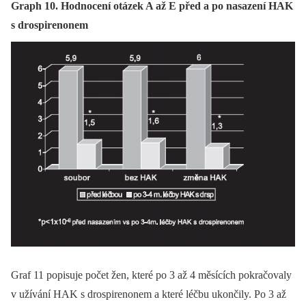
Graph 10. Hodnocení otázek A až E před a po nasazení HAK
s drospirenonem
Graf 11 popisuje počet žen, které po 3 až 4 měsících pokračovaly
v užívání HAK s drospirenonem a které léčbu ukončily. Po 3 až