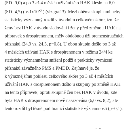
(SD=9,0) a po 3 až 4 měsích užívání této HAK kleslo na 6,0
-6
(SD=4,5) (p<1x10
) (viz graf 3). Mezi oběma skupinami nebyl
statisticky významný rozdíl v úvodním celkovém skóre, tzn. že
ženy bez HAK v úvodu sledování i ženy před změnou HAK na
přípravek s drospirenonem, měly obdobnou tíži premenstruačních
příznaků (24,9 vs. 24,3, p=0,8). U obou skupin došlo po 3 až
4 měsících užívání HAK s drospirenonem v režimu 24/4 ke
statisticky významnému snížení potíží a prakticky vymizení
příznaků závažného PMS a PMDD. Zajímavé je, že
k výraznějšímu poklesu celkového skóre po 3 až 4 měsících
užívání HAK s drospirenonem došlo u skupiny po změně HAK
na tento přípravek, oproti skupině žen bez HAK v úvodu, kde
byla HAK s drospirenonem nově nasazována (6,0 vs. 8,2), ale
tento rozdíl byl těsně pod hranicí statistické významnosti (p=0,1).