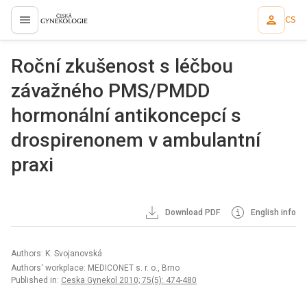
CS
proLékaře.cz
Roční zkušenost s léčbou
závažného PMS/PMDD
hormonální antikoncepcí s
drospirenonem v ambulantní
praxi
Download PDF
English info
Authors: K. Svojanovská
Authors‘ workplace: MEDICONET s. r. o., Brno
Published in:
Ceska Gynekol 2010; 75(5): 474-480