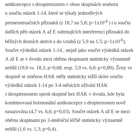
antikoncepce s drospirenonem v obou skupinách souboru
u součtu otázek 1-14, které se týkaly jednotlivých
-6
premenstruačních příznaků (z 18,7 na 5,8; p<1x10
) i u součtu
dalších pěti otázek A až E zahrnujících interferenci příznaků do
-6
běžných denních aktivit a do vztahů (z 5,9 na 1,5; p<1x10
).
Součet výsledků otázek 1-14 , stejně jako součet výsledků otázek
A až E se v úvodu mezi oběma skupinami statisticky významně
nelišil (19,0 vs. 18,3; p=0,68, resp. 5,9 vs. 6,0; p=0,89). Ženy ve
skupině se změnou HAK měly statisticky nižší skóre součtu
výsledků otázek 1-14 po 3-4 měsících užívání HAK
s drospirenonem oproti skupině bez HAK v úvodu, kde byla
kombinovaná hormonální antikoncepce s dropirenonem nově
nasazována (4,7 vs. 6,6; p=0,03). Součet otázek A až E se mezi
oběma skupinami po 3-4měsíční léčbě statisticky významně
nelišil (1,6 vs. 1,3; p=0,4).