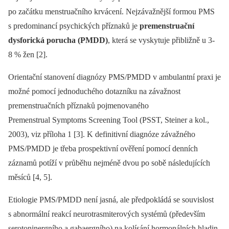
po začátku menstruačního krvácení. Nejzávažnější formou PMS
s predominancí psychických příznaků je
premenstruační
dysforická porucha (PMDD)
, která se vyskytuje přibližně u 3-
8 % žen [2].
Orientační stanovení diagnózy PMS/PMDD v ambulantní praxi je
možné pomocí jednoduchého dotazníku na závažnost
premenstruačních příznaků pojmenovaného
Premenstrual Symptoms Screening Tool (PSST, Steiner a kol.,
2003), viz příloha 1 [3]. K definitivní diagnóze závažného
PMS/PMDD je třeba prospektivní ověření pomocí denních
záznamů potíží v průběhu nejméně dvou po sobě následujících
měsíců [4, 5].
Etiologie PMS/PMDD není jasná, ale předpokládá se souvislost
s abnormální reakcí neurotrasmiterových systémů (především
serotoninergního a gabaergního) na kolísání hormonálních hladin