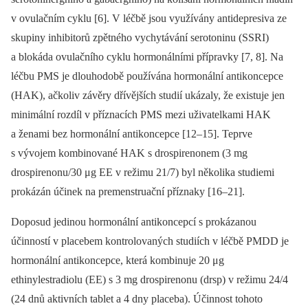
v ovulačním cyklu [6]. V léčbě jsou využívány antidepresiva ze
skupiny inhibitorů zpětného vychytávání serotoninu (SSRI)
a blokáda ovulačního cyklu hormonálními přípravky [7, 8]. Na
léčbu PMS je dlouhodobě používána hormonální antikoncepce
(HAK), ačkoliv závěry dřívějších studií ukázaly, že existuje jen
minimální rozdíl v příznacích PMS mezi uživatelkami HAK
a ženami bez hormonální antikoncepce [12–15]. Teprve
s vývojem kombinované HAK s drospirenonem (3 mg
drospirenonu/30 μg EE v režimu 21/7) byl několika studiemi
prokázán účinek na premenstruační příznaky [16–21].
Doposud jedinou hormonální antikoncepcí s prokázanou
účinností v placebem kontrolovaných studiích v léčbě PMDD je
hormonální antikoncepce, která kombinuje 20 μg
ethinylestradiolu (EE) s 3 mg drospirenonu (drsp) v režimu 24/4
(24 dnů aktivních tablet a 4 dny placeba). Účinnost tohoto